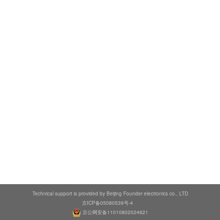
Technical support is provided by Beijing Founder electronics co., LTD
京ICP备05080539号-4
京公网安备11010802024621