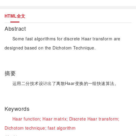
HTML全文
Abstract
Some fast algorithms for discrete Haar transform are
designed based on the Dichotom Technique.
摘要
运用二分技术设计出了离散Haar变换的一组快速算法。
Keywords
Haar function;
Haar matrix;
Discrete Haar transform;
Dichotom technique;
fast algorithm