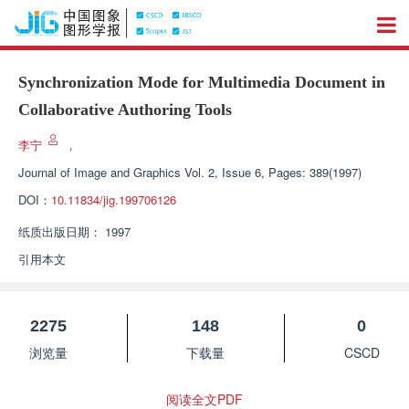
Synchronization Mode for Multimedia Document in
Collaborative Authoring Tools
李宁
，
Journal of Image and Graphics
Vol. 2, Issue 6, Pages: 389(1997)
DOI：
10.11834/jig.199706126
纸质出版日期：
1997
引用本文
2275
148
0
浏览量
下载量
CSCD
阅读全文PDF