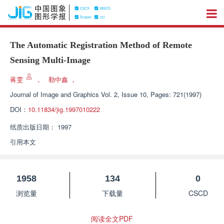
The Automatic Registration Method of Remote
Sensing Multi-Image
蒋雯
，
勒中鑫
，
Journal of Image and Graphics
Vol. 2, Issue 10, Pages: 721(1997)
DOI：
10.11834/jig.1997010222
纸质出版日期：
1997
引用本文
1958
134
0
浏览量
下载量
CSCD
阅读全文PDF