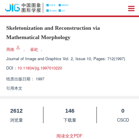
Skeletonization and Reconstruction via
Mathematical Morphology
周南
，
崔屹
，
Journal of Image and Graphics
Vol. 2, Issue 10, Pages: 712(1997)
DOI：
10.11834/jig.1997010220
纸质出版日期：
1997
引用本文
2612
146
0
浏览量
下载量
CSCD
阅读全文PDF