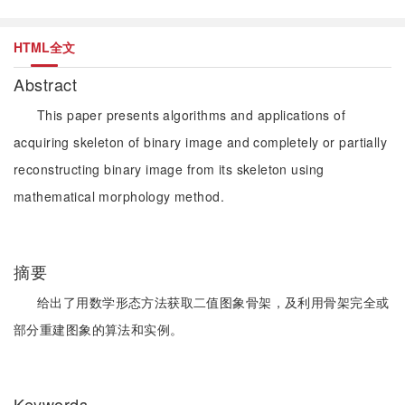
HTML全文
Abstract
This paper presents algorithms and applications of
acquiring skeleton of binary image and completely or partially
reconstructing binary image from its skeleton using
mathematical morphology method.
摘要
给出了用数学形态方法获取二值图象骨架，及利用骨架完全或
部分重建图象的算法和实例。
Keywords