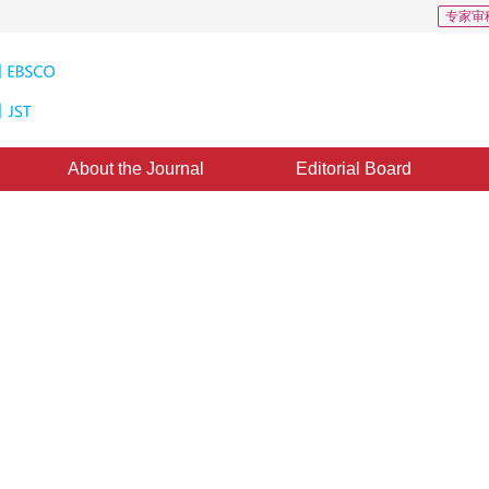
专家审
About the Journal
Editorial Board
arch 2012
，
Published：
1996