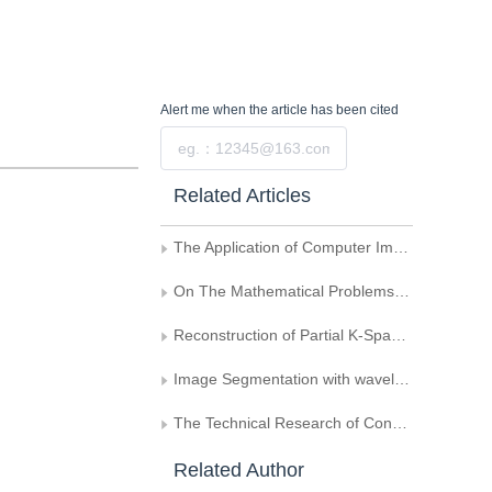
Alert me
when the article has been cited
Submit
Related Articles
The Application of Computer Imaging in Dentistry
On The Mathematical Problems In Computer Art
Reconstruction of Partial K-Space Data in MRI
Image Segmentation with wavelet Transform
The Technical Research of Constructing Practical PACS systems
Related Author