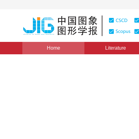
Home
Literature
Views
:
0
Downloads: 197
CSCD: 0
-
Ming Xin
Vol. 1, Issue 4, Pages: 348(1996)
Published Online：
20 M
DOI：
10.11834/jig.19960493
Quote