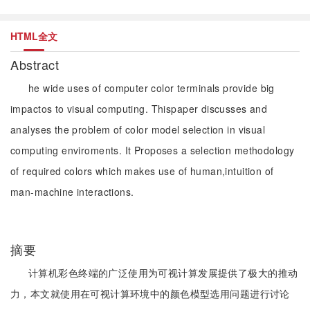
HTML全文
Abstract
he wide uses of computer color terminals provide big
impactos to visual computing. Thispaper discusses and
analyses the problem of color model selection in visual
computing enviroments. It Proposes a selection methodology
of required colors which makes use of human,intuition of
man-machine interactions.
摘要
计算机彩色终端的广泛使用为可视计算发展提供了极大的推动
力，本文就使用在可视计算环境中的颜色模型选用问题进行讨论