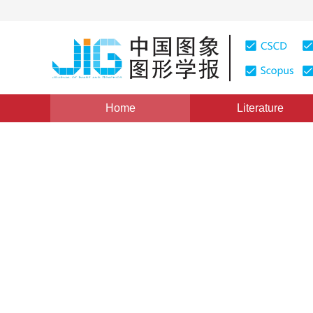
Home
Literature
Views
:
0
Downloads: 51
CSCD: 0
-
1
1
1
张晋开
,
崔承禹
,
支毅乔
Vol. 1, Issue 2, Pages: 108(1996)
Published Online：
20 M
DOI：
10.11834/jig.19960231
Quote
PDF