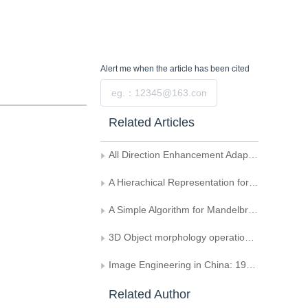
Alert me
when the article has been cited
Submit
Related Articles
All Direction Enhancement Adaptive Filter and Its Application in Smoothing Speckle Noise of SAR Images
A Hierachical Representation for Object Recognition
A Simple Algorithm for Mandelbrot Set and Julia Set Drawing
3D Object morphology operation's computation and it's application
Image Engineering in China: 1995 (Supplement)
Related Author