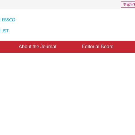
专家审
About the Journal
Editorial Board
arch 2012
，
Published：
1996