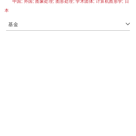
中国;
外国;
图象处理;
图形处理;
学术团体;
计算机图形学;
日
本
基金