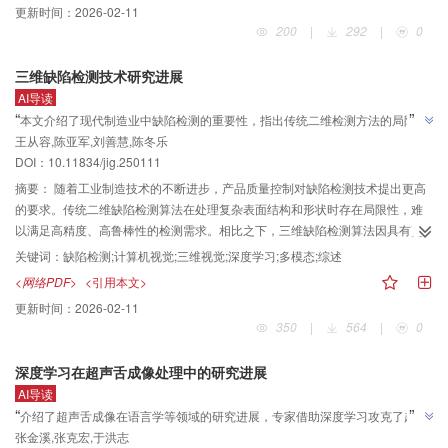
更新时间：
2026-02-11
通过系统性的技术缺口分析引导创新方向。研究发现，当前AR交互面临多模态
200
|
292
|
0
融合复杂度高、隐私安全隐患、输入输出失衡及跨学科协同不足等核心挑战，
需通过材料科学、认知神经科学、计算机伦理及计算机科学等领域的深度交
三维缺陷检测技术研究进展
叉，推动AR从界面增强向认知协同的范式跃迁。
AI导读
”
“
本文介绍了现代制造业中缺陷检测的重要性，指出传统二维检测方法的局限
王从容,陈亚军,刘善慧,陈冬乐
性，强调了三维缺陷检测技术的优势和必要性，同时指出现有综述的不足，阐
”
DOI：10.11834/jig.250111
述了本文对三维缺陷检测技术进行全面回顾和探讨研究方向的意义。
摘要：
随着工业制造技术的不断进步，产品质量控制对缺陷检测技术提出更高
的要求。传统二维缺陷检测算法在处理复杂表面结构和形状时存在局限性，难
以满足高精度、高鲁棒性的检测需求。相比之下，三维缺陷检测算法因具有更
全面的信息、更高的准确率和更强的抗干扰性等优点，近年来受到广泛关注和
关键词：
缺陷检测;计算机视觉;三维视觉;深度学习;多模态;综述
深入研究。及时追踪该领域的最新动态并紧跟学术前沿，是推动三维缺陷检测
<网络PDF>
<引用本文>
技术不断突破、应对新挑战的必然要求。基于此，本文系统总结了三维缺陷检
更新时间：
2026-02-11
测领域的研究进展与发展趋势。从工业需求和技术挑战的角度阐述了缺陷检测
350
|
564
|
0
的研究背景与意义。从传统机器学习方法出发，详细梳理了基于点云局部特
征、点云配准和点云分割的三维缺陷检测方法，分析其技术原理与经典方法。
深度学习在超声舌成像处理中的研究进展
针对深度学习技术在三维缺陷检测中的创新应用，从基于点云和基于多模态两
AI导读
个维度，深入探讨了当前的研究现状与技术突破。本文还对常用的三维缺陷检
”
“
介绍了超声舌成像在语言学等领域的研究进展，专家借助深度学习攻克了超声
测基准数据集进行了全面分析，为研究者开展相关方法验证与性能评估提供参
”
张金溪,张克宏,于洪志
舌成像处理难题，为语音工程应用等开辟了新方向。
考。讨论了三维缺陷检测的主要挑战和未来发展趋势，为推动三维缺陷检测技