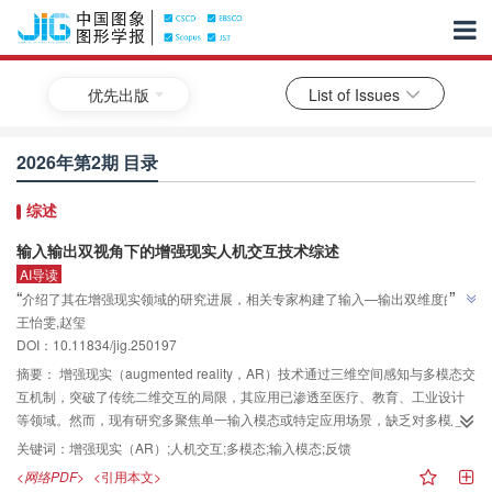
优先出版
List of Issues
2026年第2期 目录
综述
输入输出双视角下的增强现实人机交互技术综述
AI导读
”
“
介绍了其在增强现实领域的研究进展，相关专家构建了输入—输出双维度的AR
王怡雯,赵玺
交互技术全景框架，为解决多模态融合复杂度高、隐私安全隐患等核心挑战提
”
DOI：10.11834/jig.250197
供解决方案。
摘要：
增强现实（augmented reality，AR）技术通过三维空间感知与多模态交
互机制，突破了传统二维交互的局限，其应用已渗透至医疗、教育、工业设计
等领域。然而，现有研究多聚焦单一输入模态或特定应用场景，缺乏对多模态
输入与跨感官反馈的系统性整合。本文构建了输入—输出双维度的AR交互技术
关键词：
增强现实（AR）;人机交互;多模态;输入模态;反馈
全景框架：输入模态涵盖语音与姿态识别（包括眼动、头部及肢体动作），输
<网络PDF>
<引用本文>
出模态依据人类五感分类解析。该框架不仅为研究者提供技术链路图谱，还可