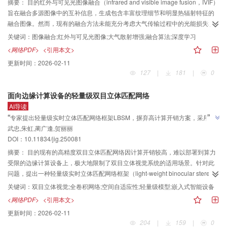
语义丰富性方面的有效性。定性分析表明，该方法在提升描述的时序连贯性和
摘要：
目的红外与可见光图像融合（infrared and visible image fusion，IVIF）
语义表达能力方面表现优异。结论本文方法有效提升了视频描述模型在复杂动
旨在融合多源图像中的互补信息，生成包含丰富纹理细节和明显热辐射特征的
态环境下的目标语义连续性建模能力，并通过无监督的自适应关键轨迹聚焦学
融合图像。然而，现有的融合方法未能充分考虑大气传输过程中的光能损失和
习方法改善了注意力机制对视频与文本语义关联的能力。
散射效应，这对图像质量产生了不利影响，尤其是在光照变化显著的复杂场景
关键词：
图像融合;红外与可见光图像;大气散射增强;融合算法;深度学习
中。方法为克服这一问题，提出一种创新的IVIF框架，将大气散射物理模型与频
<网络PDF>
<引用本文>
域特征组件相结合，精确预测并估计大气散射模型中的关键物理参数——传输
更新时间：
2026-02-11
图和大气光。通过这一框架，增强可见光图像，减轻散射和能量衰减的影响。
127
|
181
|
0
此外，结合傅里叶变换与空间通道注意力机制，选择性地增强频域中的幅度和
相位特征，有效提升融合图像的纹理保真度和细节表现。结果在RoadScene、
面向边缘计算设备的轻量级双目立体匹配网络
3
TNO（TNO multiband image data collection）、M
FD（multi-modal fusion
AI导读
face detection）和VT5000（RGB-T salient object detection dataset
”
“
专家提出轻量级实时立体匹配网络框架LBSM，摒弃高计算开销方案，采用2D
VT5000） 4个公开数据集以及1个极端场景有雾数据集AWMM-100K（all-
武忠,朱虹,蔺广逢,贺丽丽
卷积与轻量化通道注意力机制等，降低计算开销，提升准确性，为边缘计算设
weather multi-modality image fusion 100K benchmark）上的实验评估显示，
”
DOI：10.11834/jig.250081
本文方法在复杂场景中的融合效果优于现有方法，融合图像具有清晰的目标轮
备部署双目立体视觉系统提供新方案。
廓和高视觉质量。在定量评估中，与其他深度学习方法相比，本文方法在信息
摘要：
目的现有的高精度双目立体匹配网络因计算开销较高，难以部署到算力
熵、标准差、空间频率、平均梯度、峰值信噪比和相关系数6项指标上均值分别
受限的边缘计算设备上，极大地限制了双目立体视觉系统的适用场景。针对此
提升7.44%、44.22%、97.89%、91.01%、59.15%和83.68%，表明该方法在
问题，提出一种轻量级实时立体匹配网络框架（light-weight binocular stereo
目标检测等高层次视觉任务中具有显著优势。结论本研究将传统大气散射模型
matching framework， LBSM）。方法首先，摒弃了高计算开销的“4D代价体 +
关键词：
双目立体视觉;全卷积网络;空间自适应性;轻量级模型;嵌入式智能设备
引入IVIF领域，并结合傅里叶变换与空间通道注意力机制，提升了图像融合的精
3D卷积”的主流方案，仅采用2D卷积与轻量化通道注意力机制构建了高效的融
<网络PDF>
<引用本文>
度和细节保真度，具有重要的实际应用价值。该方法能够有效减轻大气散射带
合注意力（merged attention， MA）代价聚合模块，在降低计算开销的同时减
更新时间：
2026-02-11
来的负面影响，提升图像质量，适用于复杂动态环境中的实际应用，如目标识
少了信息丢失，使得代价聚合过程更加高效；其次，提出空间自适应视差传播
204
|
159
|
0
别、自动驾驶、遥感监测和安防监控等任务，在实际应用中展现出强大的潜
（adaptive disparity propagation， ADP）策略以替代双线性插值，以极低的