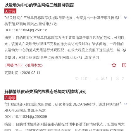
以运动为中心的孪生网络三维目标跟踪
模型部署适应性，为轻量化多模态感知网络的设计提供了新思路。
提高模型对局部区域的关注度；最后，在颈部网络添加P2检测层，结合尺度序
AI导读
列特征融合（scale-sequence feature fusion，SSFF）思想与三重特征编码器
”
“
相关研究在三维单目标跟踪领域取得新进展，专家提出一种基于孪生网络以运
（triple feature encoder，TFE）结构，构建轻量的跨尺度特征信息融合模块。
杨宇翔,邓颖琦,顾鸿杰,董哲康,张敬
动为中心的跟踪方法，有效解决了无纹理且不完整的激光雷达点云处理难题，
结果利用自建机车圆弹簧缺陷数据集对所提方法进行验证，相较于原始的RT-
”
DOI：10.11834/jig.250112
DETR算法，改进后RT-DETR算法在参数量减少54%的同时，将mAP50提升至
显著提高跟踪精度，为该领域研究开辟了新方向。
97.2%，提高2.8%，精度以及召回率分别提升0.8%和1.2%；与YOLOv5s、
摘要：
目的现有的三维单目标跟踪方法主要遵循基于孪生匹配的范式，长期以
YOLOv8s、YOLO11s和YOLO12s相比，所提算法在多项指标上表现出显著优
来，该范式在处理无纹理且不完整的激光雷达点云时存在诸多问题。一种新的
势。结论本文所改进的RT-DETR机车圆弹簧缺陷检测算法，能够有效应对机车
以运动为中心的范式无需进行外观匹配，在很大程度上克服了这些挑战。然
圆弹簧在车间复杂环境检测的要求，通过实验验证并与当前主流目标检测算法
而，该方法为多阶段操作，需额外进行预分割与边界框优化。为了解决上述问
关键词：
三维目标跟踪;激光点云;孪生网络;运动估计;深度学习
进行对比分析，结果表明所提算法在实验数据集上表现优异。
题，提出一种创新且简洁的基于孪生网络以运动为中心的跟踪方法。方法本文
<网络PDF>
<引用本文>
方法的核心在于，先借助共享编码器从连续两帧数据中提取特征，随后直接在
更新时间：
2026-02-11
特征层面建模目标相对运动。具体而言，设计了时空特征聚合模块，该模块能
112
|
201
|
0
在多尺度下整合编码特征，高效捕捉运动信息；同时引入边界框感知特征编码
模块，将精确的尺寸先验信息融入运动特征，以提升预测精度。结果实验环
解耦情绪依赖关系的跨模态感知对话情绪识别
节，在 Kitti、NuScenes和WOD（Waymo open dataset） 3个数据集上，与当
AI导读
前先进方法对比，结果显示：在Kitti数据集中，相较于排名第2的方法，平均成
”
“
对话情绪识别领域迎来新突破，研究者提出DECANet模型，通过解耦情绪依赖
功率指标提升4.7%，平均精度指标提升4.9%；在NuScenes数据集中，平均成
邓天生,蔡国永,董凯,王顺杰
关系与跨模态感知机制，有效攻克情绪动态演变及多模态融合难题，显著提升
功率指标提升14.2%，平均精度指标提升11.5%；在WOD数据集中，平均成功
”
DOI：10.11834/jig.250309
率指标提升2.9%，平均精度指标提升5.4%。在Kitti和NuScenes数据集的高难
情绪识别准确率与泛化性能，为复杂交互场景下的情绪识别提供有力支持。
度测试子集上，本文方法也展现出极强的鲁棒性。此外，在Kitti和NuScenes数
摘要：
目的对话情绪识别旨在准确捕捉对话中各话语的情绪状态，但面临两大
据集上开展的消融实验，进一步验证了孪生架构、时空特征聚合模块及边界框
挑战。其一，情绪状态随对话语境动态演变，且个体内部与说话者间存在结构