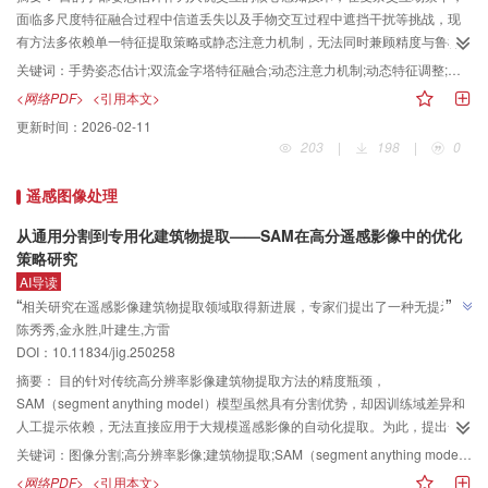
0.24%；在NYU-phase（New York University-phase）和MS-
面临多尺度特征融合过程中信道丢失以及手物交互过程中遮挡干扰等挑战，现
phase（middlebury stereo-phase）真实数据集上分别为4.69%、7.50%，优
有方法多依赖单一特征提取策略或静态注意力机制，无法同时兼顾精度与鲁棒
于对比的8种深度学习及传统方法。在复杂场景中，该方法能在强噪声与遮挡下
性。为此，提出一种融合手物特征的三维手部姿态估计网络（hand object
关键词：
手势姿态估计;双流金字塔特征融合;动态注意力机制;动态特征调整;手物协同增强
保持较高精度，尤其在细节边缘与复杂结构区域表现更优。结论DiffPhase方法
collaborative enhancement network，HOCEN），旨在通过多层次跨模态交互
<网络PDF>
<引用本文>
充分利用扩散模型的条件生成与全局建模能力，能够在高噪声、高复杂度场景
优化，提升遮挡场景下的手部姿态估计性能。方法设计双流特征金字塔，通过
更新时间：
2026-02-11
下获得准确稳健的解包裹结果，有效提升三维重建精度与鲁棒性。
双向跨尺度信息聚合捕获局部细节与全局语义依赖，缓解传统特征金字塔的通
203
|
198
|
0
道信息丢失问题；给出一种基于外部注意力的动态调整模块，对提取后的手部
特征进行动态注意力权重分配，抑制噪声干扰；构建双流协同注意力机制，结
遥感图像处理
合手—物几何约束与语义互补特性，增强跨模态特征对齐能力；通过层级特征
解码器重构精准的手部姿态参数。结果在Dex-YCB（dexterous-YCB）与
从通用分割到专用化建筑物提取——SAM在高分遥感影像中的优化
HO3D（hand-object 3D）数据集上的实验结果表明，本文方法在遮挡场景下的
策略研究
手部关节定位精度高于当前的主流模型，在Dex-YCB数据集上，手部姿态估计
AI导读
指标MPJPE（mean per joint position error）和PA-MPJPE（procrustes-
”
“
相关研究在遥感影像建筑物提取领域取得新进展，专家们提出了一种无提示—
aligned mean per joint position error）分别达到12.4 mm和5.4 mm，均优于
陈秀秀,金永胜,叶建生,方雷
判别联合模型（SAM-Classifier），实现了通用视觉模型向遥感场景的迁移，完
SemGCN（semantic graph convolutional network）、HFL（harmonious
”
DOI：10.11834/jig.250258
成了建筑物的自动化高效提取，为解决传统方法精度瓶颈问题提供了新方案。
feature learning）等先进模型，在HO3D数据集上，手部姿态估计指标Join和
摘要：
目的针对传统高分辨率影像建筑物提取方法的精度瓶颈，
Mesh上分别达到9.2 mm和9.1 mm，实现了极低的误差。此外，在Dex-YCB与
SAM（segment anything model）模型虽然具有分割优势，却因训练域差异和
HO3D数据集上分别进行消融实验，进一步证明各模块在手—物协同估计指标上
人工提示依赖，无法直接应用于大规模遥感影像的自动化提取。为此，提出一
的独立贡献与协同增益。结论本文提出一种基于动态手物交互特征融合的三维
种无提示—判别联合模型（SAM-Classifier），实现了通用视觉模型向遥感场景
手部姿态估计网络架构，通过跨模态特征协同建模机制有效提升姿态估计精
关键词：
图像分割;高分辨率影像;建筑物提取;SAM（segment anything model）;提示分割;优化策略
的迁移，完成了建筑物的自动化高效提取。方法本研究采用了一系列实验来系
度。实验结果表明，本文方法在复杂交互场景下具有较高的鲁棒性与泛化能
<网络PDF>
<引用本文>