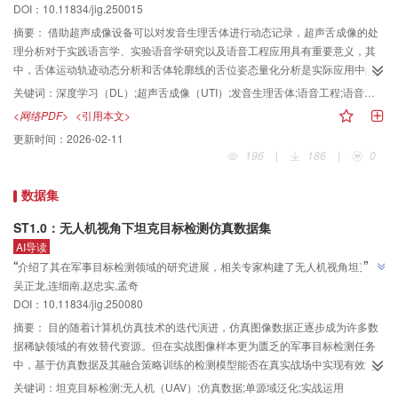
DOI：10.11834/jig.250015
术的进一步发展提供了指导。
摘要：
借助超声成像设备可以对发音生理舌体进行动态记录，超声舌成像的处
理分析对于实践语言学、实验语音学研究以及语音工程应用具有重要意义，其
中，舌体运动轨迹动态分析和舌体轮廓线的舌位姿态量化分析是实际应用中的
关键技术。由于超声舌成像模糊、舌轮廓不清晰等噪声特性，其处理分析面临
关键词：
深度学习（DL）;超声舌成像（UTI）;发音生理舌体;语音工程;语音识别;语音合成
着舌位特征提取困难、舌体动态轮廓线跟踪困难等挑战。深度学习技术借助其
<网络PDF>
<引用本文>
强大的特征学习能力在超声舌成像处理分析中的舌体轮廓线的提取、舌体运动
更新时间：
2026-02-11
模型的构建以及深层次的语音工程应用等方面取得了较大成果。概述了超声成
196
|
186
|
0
像与超声舌成像，分析了超声舌成像处理遇到的挑战，简述了深度学习的技术
方法，归纳了深度学习技术在超声舌成像处理分析等任务中的建模机理和具体
数据集
应用，包括超声音视频同步对齐、生物特征识别、多模态学习、无声语音接
口、声学反演模型、语言学习与语音康复、创新交互与艺术娱乐等，并梳理了
ST1.0：无人机视角下坦克目标检测仿真数据集
相关理论方法、技术手段及性能评价。最后给出了深度学习技术在超声舌成像
AI导读
处理分析中的研究展望与未来趋势。以期更多的计算机技术和超声成像技术能
”
“
介绍了其在军事目标检测领域的研究进展，相关专家构建了无人机视角坦克目
够引入并助推实验语音学和语言学的科学研究和学科发展。
吴正龙,连细南,赵忠实,孟奇
标检测仿真数据集，验证了仿真数据在缓解实战图像数据稀缺问题上的有效
”
DOI：10.11834/jig.250080
性，为武器平台的实战运用提供了支持。
摘要：
目的随着计算机仿真技术的迭代演进，仿真图像数据正逐步成为许多数
据稀缺领域的有效替代资源。但在实战图像样本更为匮乏的军事目标检测任务
中，基于仿真数据及其融合策略训练的检测模型能否在真实战场中实现有效泛
化，仍缺乏实证支撑。为此，制作了包含不同仿真域数据、作战场景和坦克型
关键词：
坦克目标检测;无人机（UAV）;仿真数据;单源域泛化;实战运用