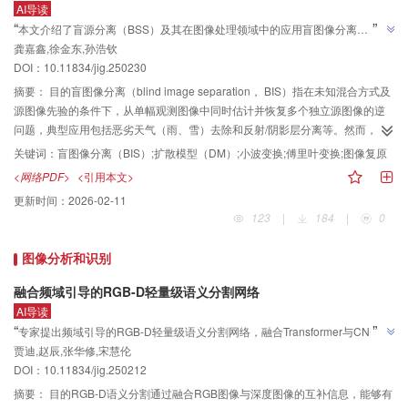
AI导读
与色彩恢复分支之间的信息交互，并有效抑制低光图像中的噪声。结合多种空
”
“
本文介绍了盲源分离（BSS）及其在图像处理领域中的应用盲图像分离
洞率卷积层，提出多重空洞融合注意力模块（multi-scale dilated fusion
龚嘉鑫,徐金东,孙浩钦
（BIS）的背景和重要性，指出在复杂图像分离任务中，基于统计约束的算法存
attention module，MDFA），实现更精细化地亮度恢复。最后通过色彩转换和
”
DOI：10.11834/jig.250230
亮度增强两个分支的共同协作，在提升亮度的同时保留了更多图像细节，解决
在局限性。
了复杂场景和极端低光场景中色彩失真的难题。结果将本文方法与RetinexNet
摘要：
目的盲图像分离（blind image separation， BIS）指在未知混合方式及
等15种方法进行比较，在3个公开数据集、2个极端低光数据集和5个无配对数
源图像先验的条件下，从单幅观测图像中同时估计并恢复多个独立源图像的逆
据集上进行评估，相较于次优值，本文算法的峰值信噪比（peak signal-to-
问题，典型应用包括恶劣天气（雨、雪）去除和反射/阴影层分离等。然而，现
noise ratio，PSNR）提高1.57 dB，在LOLv1数据集上的峰值信噪比
有的BIS方法普遍依赖人工先验或基于卷积神经网络（convolutional neural
关键词：
盲图像分离（BIS）;扩散模型（DM）;小波变换;傅里叶变换;图像复原
（PSNR）和结构相似度（structural similarity index measure，SSIM）均优于
network，CNN）或对抗生成网络（generative adversarial network，GAN）
<网络PDF>
<引用本文>
其他算法。结论本文提出的MCCNet能够有效恢复亮度和色彩，在解决色偏和
的变体，难以刻画真实场景中源图像复杂且多变的特征分布，导致在强噪声、
更新时间：
2026-02-11
伪影问题时表现优异，且能够更好地调整光照、抑制噪声，实现高质量视觉增
非线性混合及纹理细节高度耦合的情况下出现源图像分离估计偏差、纹理失真
123
|
184
|
0
强效果。此外，本文方法充分考虑了计算复杂度与模型规模在实际应用中的需
和伪影残留等缺陷。对此，本文创新性地将扩散模型引入双通道盲图像分离，
求，模型参数量仅为1.98 M，FLOPs为8.06 G，在实现领先性能的同时，显著
提出一种高效的双通道扩散分离模型（dual channel diffusion separation
图像分析和识别
降低了模型规模与计算开销，与经典图像增强方法以及近年来性能突出的先进
model， DCDSM）。方法DCDSM利用扩散模型学习源图像的特征分布，实现
算法进行对比，模型参数和计算量平均减少约96%和46%，实现了高效轻量的
对源图像特征结构的有效重建，并根据两个源图像互为耦合噪声的特性，在双
融合频域引导的RGB-D轻量级语义分割网络
设计。
分支扩散的反向去噪过程设计了小波抑制模块（wavelet suppression
AI导读
module， WSM），形成交互式的双分支分离网络，提高混合图像细节信息的
”
“
专家提出频域引导的RGB-D轻量级语义分割网络，融合Transformer与CNN结
分离效果。结果在含雨/雪及复杂混合场景的合成数据集上进行了充分实验，结
贾迪,赵辰,张华修,宋慧伦
构，通过频域引导机制提升跨模态特征融合效果与模型轻量化水平，在RGB-D
果表明：1）DCDSM在去雨、去雪的图像复原任务中分别取得PSNR/SSIM指标
DOI：10.11834/jig.250212
语义分割任务中显著提高语义对齐能力与信息融合效率，为轻量化多模态感知
值为35.002 3 dB/0.954 9和29.810 8 dB/0.924 3，较Histoformer和LDRCNet
”
网络设计提供新思路。
摘要：
目的RGB-D语义分割通过融合RGB图像与深度图像的互补信息，能够有
分别提升1.257 0 dB/0.927 2 dB（PSNR）和0.026 2/0.028 9（SSIM）。2）