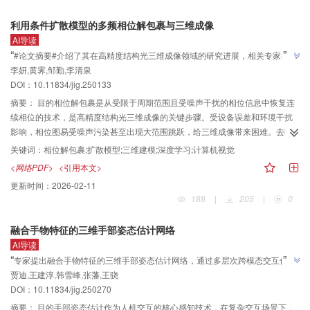
力。
代价（仅增加约0.03 M参数、0.36 G“乘法—累加”操作数和1.1 ms推理时间）将
利用条件扩散模型的多频相位解包裹与三维成像
端点误差和1像素误差分别降低了21.54%和20.73%，揭示了视差上采样策略在
AI导读
轻量级模型中的重要性。在上述方法的基础上，构建了仅依赖2D卷积、无需任
”
“
#论文摘要#介绍了其在高精度结构光三维成像领域的研究进展，相关专家提出
何3D卷积层的轻量级模型框架LBSM，通过简单配置即可生成系列模型。结果
李妍,黄霁,邹勤,李清泉
了一种基于条件扩散模型的多频相位解包裹方法（DiffPhase），为解决相位图
实验结果表明，所提模型在大型数据集Scene Flow上以更低的计算开销取得了
”
DOI：10.11834/jig.250133
更高的准确性（LBSM-L以68.5%的“乘法—累加”操作数取得了明显高于
噪声污染与大范围跳跃问题提供了有效解决方案。
BGNet（bilateral grid learning network）的准确性），而且在真实道路场景数
摘要：
目的相位解包裹是从受限于周期范围且受噪声干扰的相位信息中恢复连
据集KITTI 2012（Karlsruhe Institute of Technology and Toyota Technological
续相位的技术，是高精度结构光三维成像的关键步骤。受设备误差和环境干扰
Institute at Chicago）和KITTI 2015上分别取得了低至2.41%和2.52%的错误
影响，相位图易受噪声污染甚至出现大范围跳跃，给三维成像带来困难。去噪
率，显著优于ADCPNet（adaptive disparity candidates prediction
扩散模型在图像生成方面表现突出，但其主要面向自然图像生成，难以保证几
关键词：
相位解包裹;扩散模型;三维建模;深度学习;计算机视觉
network）、P3SNet（parallel pyramid pooling stereo network）等主流轻量
何模型精度，无法直接应用于相位解包裹与三维重建。此外，现有方法多依赖
<网络PDF>
<引用本文>
级立体匹配模型。此外，在嵌入式AI（artificial intelligence）硬件平台上的部
单频包裹相位，难以兼顾全局结构与局部细节。方法提出一种基于条件扩散模
更新时间：
2026-02-11
署实测显示，模型处理速度达4.59～20.29帧/s。结论LBSM在计算开销与准确
型的多频相位解包裹方法（DiffPhase），结合三维成像实现精确的绝对相位重
188
|
205
|
0
性之间实现了更好的权衡，能够在低算力边缘计算设备上实时完成双目立体匹
建。该方法将相位解包裹建模为条件引导生成任务，通过构建与扩散网络对齐
配任务，在算力受限的实际场景中具有较大的应用潜力。
的多尺度特征提取模块，并引入跨尺度交叉注意力结构，将包裹相位特征逐步
融合手物特征的三维手部姿态估计网络
融合到扩散过程，提升局部精度与全局一致性。训练采用两阶段策略，先预训
AI导读
练特征提取模块学习结构先验，再进行端到端优化以增强预测性能。同时设计
”
“
专家提出融合手物特征的三维手部姿态估计网络，通过多层次跨模态交互优
自适应多频输入机制，有效结合低频全局轮廓与高频局部细节，抑制误差传播
贾迪,王建淳,韩雪峰,张藩,王骁
化，有效提升遮挡场景下的手部姿态估计性能，为复杂交互场景下的人机交互
并提升鲁棒性。结果在RME-multi（random matrix enlargement-
”
DOI：10.11834/jig.250270
multifrequency）和MoGR-multi（mixture of Gaussians with ramp-
研究开辟了新方向。
multifrequency）仿真数据集上，本文方法的归一化均方根误差分别为0.23%、
摘要：
目的手部姿态估计作为人机交互的核心感知技术，在复杂交互场景下，