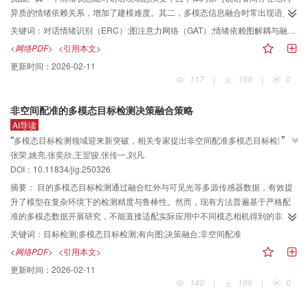
感知特征编码模块的有效性。结论本文提出的基于孪生网络以运动为中心的跟
异质的情绪依赖关系，增加了建模难度。其二，多模态信息融合时常出现语义
踪方法，规避了易受干扰的外观匹配流程，且无需额外预分割和边界框优化，
错位和模态冗余，影响跨模态语义对齐与情绪线索的准确捕捉。方法提出一种
关键词：
对话情绪识别（ERC）;图注意力网络（GAT）;情绪依赖图解耦与融合;多模态融合;跨模态交互机制
显著提高跟踪精度，为三维单目标跟踪领域提供了新思路。
解耦情绪依赖关系的跨模态感知对话情绪识别模型（decoupled emotion
<网络PDF>
<引用本文>
dependencies and cross-modal awareness network，DECANet）。该模型通
更新时间：
2026-02-11
过结构解耦策略，将个体内部和说话者间的情绪依赖分别建模为两个独立子
117
|
169
|
0
图，并设计启发式动态交互机制实现差异化建模与协同融合，精准捕捉多层次
情绪演化特征。在多模态建模方面，设计跨模态上下文感知自注意力机制强化
非空间配准的多模态目标检测决策融合策略
模态间深层语义关联，辅以语义一致性驱动的特征选择模块，有效筛选语义偏
AI导读
离和冗余信息，提升情绪表征的判别力。结果在IEMOCAP（interactive
”
“
多模态目标检测领域迎来新突破，相关专家提出非空间配准多模态目标检测决
emotional dyadic motion capture database）和MELD（multimodal emotion
张荣,姚亮,张奕欣,王翌骏,张传一,刘凡
策融合方法，有效解决实际应用中不同模态相机非空间配准图像检测难题，显
lines dataset）数据集上的实验结果表明，DECANet在准确率与加权F1值两个
”
DOI：10.11834/jig.250326
关键指标上均优于多种主流方法。在IEMOCAP上分别提升1.74%和1.77%；在
著提升检测精度与鲁棒性。
MELD上亦取得了具有竞争力的性能增幅。消融实验进一步验证了情绪依赖解耦
摘要：
目的多模态目标检测通过融合红外与可见光等多源传感器数据，有效提
建模和跨模态交互机制的有效性。结论DECANet能够更清晰地区分并建模对话
升了模型在复杂环境下的检测精度与鲁棒性。然而，现有方法普遍基于严格配
中异构的情绪依赖结构，增强多模态语义对齐，减少信息冗余，在复杂交互场
准的多模态数据开展研究，不能直接适配实际应用中不同模态相机得到的非空
景中展现出较强的情绪识别能力和良好的泛化性能。
间配准图像，在图像输入算法前仍需完成配准，这损失了实时性和灵活性。为
关键词：
目标检测;多模态目标检测;有向图;决策融合;非空间配准
此，提出一种非空间配准条件下的多模态目标检测任务，并设计了一种非空间
<网络PDF>
<引用本文>
配准的多模态目标检测决策融合方法。在数据层面，利用3种公共数据集模拟双
更新时间：
2026-02-11
光载荷拍摄得到的非空间配准图像对，在不引入额外标注成本的前提下，为新
140
|
196
|
0
的任务提供了基准数据。在算法层面，设计了一种基于图结构的非空间配准决
策融合方法。方法首先，根据不同模态检测器的检测结果构建带权有向图，实