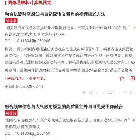
图像理解和计算机视觉
现不同模态目标的图结构化表示；接着，利用图结构中目标间的相对位置关
系，实现跨模态目标的自适应匹配；最终，对匹配成功的目标进行决策融合，
融合轨迹时空感知与自适应语义聚焦的视频描述方法
并设计了模态迁移策略以实现多模态信息的高效互补。结果在3个数据集上的实
AI导读
验结果表明，本文方法在非空间配准场景下较单模态检测器实现了最大10.03%
”
“
相关研究在视频内容描述领域取得新进展，专家提出融合轨迹时空感知与自适
的漏检率降幅。同时，该方法在配准数据集上同样适用，相较于多光谱行人检
肖景富,姜文晖,方玉明,方承炀,赵小伟
应语义聚焦的方法，显著提升了视频描述的准确性和语义丰富性，为视频内容
测Transformer（multi spectral pedestrian detection Transformer，MS-
”
DOI：10.11834/jig.250266
理解与表达提供了新思路。
DETR）、动态自适应多光谱检测Transformer（dynamic adaptive
摘要：
目的视频内容描述任务旨在自动生成自然语言句子，精准表达视频视觉
multispectral detection Transformer，DAMSDet）等先进多模态目标检测方
语义信息。尽管编码器—解码器方法在视觉表达与语言生成上已有进展，但视
法，检测准确率提升了6.8%。结论本文所提出的非空间配准多模态目标检测决
频编码器难以建模目标级运动与事件，解码器也难以实现跨模态语义对齐，限
策融合方法，能够很好地适应存在空间差异的实际场景，并且相比其他先进的
制了生成文本质量。为此，提出融合轨迹时空感知与自适应语义聚焦的方法，
多模态目标检测模型，有更高的准确率和鲁棒性。相关的代码与数据集将在此
关键词：
视频内容描述;多模态语义关联;时空点轨迹;特征聚合;自适应语义聚焦
以增强目标运动建模能力并改善多模态语义对齐。方法首先，提出基于点轨迹
仓库公开：https://github.com/1e12Leon/ProbDet。
<网络PDF>
<引用本文>
的视觉特征聚合方法，通过时空建模生成兼具空间外观与时间连续性的轨迹特
更新时间：
2026-02-11
征，并与局部运动特征融合，以增强模型在运动和形变场景下的目标追踪能力
98
|
226
|
0
和语义连贯性；同时，设计无监督自适应关键轨迹聚焦学习方法，利用密集点
轨迹动态信息，通过注意力权重自适应筛选关键轨迹并引入聚焦损失，引导模
融合频率信息与大气散射模型的高质量红外与可见光图像融合
型优先关注关键语义区域、抑制背景干扰，从而提升跨模态语义关联能力。结
AI导读
果在MSR-VTT（Microsoft research video to text）和MSVD（Microsoft
”
“
相关研究在红外与可见光图像融合领域取得新进展，研究人员提出创新IVIF框
research video description corpus）两个公开数据集上进行实验，所提方法在
宋程程,胡辑伟,靳淇文
架，结合大气散射模型与频域特征组件，有效提升融合图像质量，为复杂场景
CIDEr（consensus-based image description evaluation）指标上分别取得
”
DOI：10.11834/jig.250159
61.2和130.1的得分，显著优于现有主流方法，验证了所提方法在描述准确性与
图像融合提供新思路。