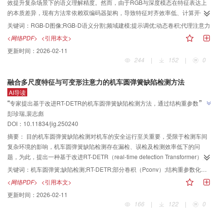
效提升复杂场景下的语义理解精度。然而，由于RGB与深度模态在特征表达上
针对复杂混合图像的双盲分离任务，所恢复的双源图像在纹理保真度与细节完
的本质差异，现有方法常依赖双编码器架构，导致特征对齐效率低、计算开销
整性上均显著优于其他方法，其PSNR与SSIM指标在两个通道上的平均值分别
大，难以在模型性能与轻量化之间取得良好平衡。为此，提出一种融合频域引
达到25.004 9 dB和0.799 7，较对比方法提升4.124 9 dB和0.092 6。结论本文
关键词：
RGB-D图像;RGB-D语义分割;频域建模;提示调优;动态卷积;代理注意力
导的RGB-D轻量级语义分割网络，旨在提升跨模态特征融合效果并降低模型复
模型在主观视觉和客观指标上相较于对比方法均取得最优的结果，解决了存在
<网络PDF>
<引用本文>
杂度。方法构建融合Transformer与卷积神经网络（convolutional neural
雨纹和雪纹残留、混合图像中细节模糊等问题。
更新时间：
2026-02-11
network，CNN）结构的RGB-D Block，通过全局注意力分支与局部卷积分支并
244
|
152
|
0
行设计，兼顾长距离依赖建模与细节提取；设计频域引导提示适配器，通过傅
里叶变换提取频谱能量以动态生成提示向量，并与查询特征融合以加强跨层语
融合多尺度特征与可变形注意力的机车圆弹簧缺陷检测方法
义对齐能力；设计频谱引导动态卷积模块，将特征划分为低、中、高频3个频
AI导读
段，通过门控机制融合多频特征与空间域提取特征，提升多尺度建模能力；构
”
“
专家提出基于改进RT-DETR的机车圆弹簧缺陷检测方法，通过结构重参数化、
建多尺度频域代理注意力模块，利用上阶段的频谱特征生成动态代理向量，在
彭珍瑞,裴志彪
可变形注意力机制及跨尺度特征信息融合等改进，有效提升检测精度与效率，
低成本下实现高效的跨层全局建模。结果在RGB-D语义分割任务下的NYU
”
DOI：10.11834/jig.250240
Depth V2（New York University depth dataset V2）和SUN-RGBD（RGB-D
为机车安全运行提供有力保障。
scene understanding benchmark suite）数据集上，以不足主流方法一半的参
摘要：
目的机车圆弹簧缺陷检测对机车的安全运行至关重要，受限于检测车间
数量分别实现了57.6%和52.8%的平均交并比；在RGB-L语义分割任务下的
复杂环境的影响，机车圆弹簧缺陷检测存在漏检、误检及检测效率低下的问
KITTI-360数据集上的实验进一步验证了对其他跨模态场景的鲁棒性。泛化测试
题，为此，提出一种基于改进RT-DETR（real-time detection Transformer）的
中，模型在5个RGB-D显著目标检测数据集上于F-measure、E-measure、S-
机车圆弹簧缺陷检测方法。方法首先，应用结构重参数化（structural re-
关键词：
机车圆弹簧;缺陷检测;RT-DETR;部分卷积（Pconv）;结构重参数化（Rep）;可变形注意力机制;特征融合
measure和平均绝对误差（mean absolute error，MAE）4项指标全面优于对
parameterization，Rep）方法来改进部分卷积（partial convolution，
<网络PDF>
<引用本文>
比方法。此外，在NYU Depth V2上进行的消融实验也验证了各模块的独立价值
Pconv），构建重参数化的部分卷积（Rep-Pconv）替换原始主干中的Basic
更新时间：
2026-02-11
与协同效益。结论提出一种频域引导的轻量级RGB-D感知框架，在多个关键模
block；其次，在基于注意力的尺度内特征交互（attention-based intra-scale
166
|
122
|
0
块中引入频域引导机制，统一构建频谱感知的提示学习、动态卷积与代理注意
feature interaction，AIFI）模块中引入可变形注意力（deformable attention，
力路径，显著提升了RGB-D语义分割任务中的语义对齐能力、信息融合效率与
DA）机制修正原有结构中的多头自注意力机制（multi-head self-attention），