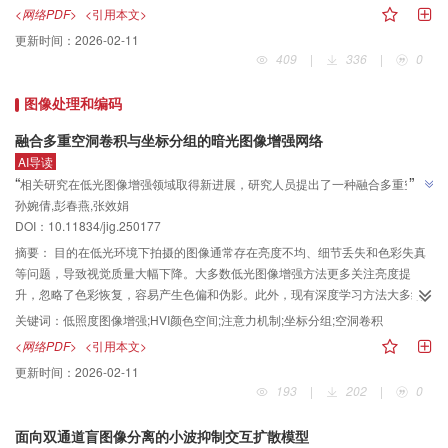
号的无人机视角坦克目标检测仿真数据集（synthetic tank， ST）1.0版本，包
<网络PDF>
<引用本文>
括ST1、ST2和ST3三个子数据集。方法通过构建仿真数据与实战场景检验框
更新时间：
2026-02-11
架，基于不同仿真数据分别训练 Cascade R-CNN（cascade region-based
409
|
336
|
0
convolutional neural network）、YOLOv10（you only look once version
10）和 RT-DETR（real-time detection Transformer） 3类异构检测器后，在公
图像处理和编码
开数据集与俄乌实战图像中展开跨域测试。系统探究了仿真域差异性（实验
1）、混合仿真域组合效应（实验2）及数据增广策略（实验3）对模型泛化性能
融合多重空洞卷积与坐标分组的暗光图像增强网络
的影响。结果实验中所有模型的平均精度（average precision， AP）均值均随
AI导读
测试数据趋近真实作战场景呈下降趋势，其中 RT-DETR 模型在跨域检测中具有
”
“
相关研究在低光图像增强领域取得新进展，研究人员提出了一种融合多重空洞
更强鲁棒性，在两个测试集上的AP最高达到 54.50% 与 42.30%；具备视觉真
孙婉倩,彭春燕,张效娟
卷积与坐标分组的暗光图像增强网络（MCCNet），为解决低光环境下拍摄图
实性、目标域属性适配且可视化特征分布相近的仿真数据表现更佳；混合或增
”
DOI：10.11834/jig.250177
像存在的亮度不均、细节丢失和色彩失真等问题提供了有效方案。
广优质仿真数据可显著提升模型性能。结论仿真图像数据能在一定程度上缓解
摘要：
目的在低光环境下拍摄的图像通常存在亮度不均、细节丢失和色彩失真
实战图像数据稀缺问题，为武器平台的实战运用提供支持。但仍存在跨域泛化
等问题，导致视觉质量大幅下降。大多数低光图像增强方法更多关注亮度提
局限性，需结合其他源域及域泛化技术等进一步提升。
升，忽略了色彩恢复，容易产生色偏和伪影。此外，现有深度学习方法大多结
构复杂、训练成本较高，且难以同时兼顾亮度和色彩恢复。方法提出一种融合
关键词：
低照度图像增强;HVI颜色空间;注意力机制;坐标分组;空洞卷积
多重空洞卷积与坐标分组的暗光图像增强网络（low-light image enhancement
<网络PDF>
<引用本文>
network via fused multi-scale dilated convolutions and coordinate grouping，
更新时间：
2026-02-11
MCCNet）。MCCNet由色彩转换和增强网络两个独立分支组成。其中，基于权
193
|
202
|
0
重感知的HVI（hue， value， intensity）色彩空间中引入色彩自适应因子，将
亮度和颜色信息解耦，从而提高色彩增强的精确性。提出全局分组坐标注意力
面向双通道盲图像分离的小波抑制交互扩散模型
模块（global grouped coordinate attention module，GGCA），促进颜色空间