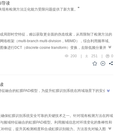
AI导读
3%。此外，本文提出的数据集在训练过程中表现出高可用性，使用该数据集训练的
”
决现有检测方法泛化能力受限问题提供了新方案。
于对比方法，构建的数据集能够有效支持合成图像检测模型的训练、验证和
760/sciencedb.j00240.00069。
或局部时空特征，难以获取更全面的伪造线索，从而限制了检测方法的
ti-branch multi-division，MBMD），综合利用频率域、
（discrete cosine transform）变换，去除低频分量并保
patial feature enhancement block，SEB）对
200
|
251
|
0
多尺度增强，以捕捉图像中的局部异常区域。此外，在时空流中设计了信息补充块
特征与视觉Transformer捕获的全局高层特征相结合，使网络能够更全面地捕捉全
on module，IFM）将频率域、空间域和时空域信息进行增强融合，以提取更
据集实验中，相比于性能第2的检测模型，在Celeb-DF-v2数据集
导读
于最新的检测模型，AUC值提高4.43%。同时通过消融实验分析了不同模块
征融合的虹膜PAD模型，为提升虹膜识别系统在跨域场景下的安全性
实验表明，提出的方法在未知数据集上具有更好的泛化能力。
ion， PAD）是确保虹膜识别系统安全可靠的关键技术之一。针对现有检测方法在跨域
与频域特征融合的虹膜PAD模型。利用频域信息对环境变化的鲁棒性和
互补特征，提升其检测精度和合成虹膜识别能力。方法首先对输入图像使