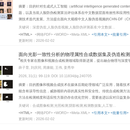
摘要：目的针对生成式人工智能（artificial intelligence gener
题，以及当前人脸防伪检测算法评估体系在中文数据层面有效性和应用性
测技术迭代发展。方法提出面向大规模中文人脸伪造视频的CHN-DF（Chi
估的全流程构建方法。通过多维度实验验证数据集复杂性，兼顾跨模态伪
关键词：深度伪造;人脸伪造视频;人脸防伪评测基准;中文数据集;多模态
型的系统性评测基准。结果发布全球首个包含434 727样本的中文人脸
<HTML>
<网络PDF>
<WORD>
<Meta-XML>
<引用本文>
<批量引用>
SOTA（state-of-the-art）与主流防伪模型的测评中视觉与视听
更新时间：2026-02-02
场景，在跨域泛化性测试中显示模型准确率性能波动平均幅度达19.6%
补领域空白，通过系统性实验阐明数据集特性与算法性能的关联机制，提
面向光影一致性分析的物理属性合成数据集及伪造检测
中文场景的量化评估以及人脸视频防伪技术的实际部署提供数据支撑与实践
“
相关专家在图像和视频合成检测领域取得新进展，提出融合物理与深度
https://doi.org/10.57760/sciencedb.j00240.00067和https://github.c
”
和适应性，为合成内容检测提供新思路。
薛子育, 刘庆同, 周康能, 王伟, 姜秀华
2026, 31(1): 99-119. DOI: 10.11834/jig.240705
摘要：目的图像和视频合成技术在媒体后期处理领域广泛应用，随着技术
能含有误导性信息，威胁视听内容的真实性和安全性。传统合成检测方法
方法在检测精度和适应性方面仍存在优化空间，需要改进以应对日益复杂
像检测方法，创新性地结合光照和阴影一致性分析。通过特征提取与融合
关键词：合成图像检测;光照检测;阴影检测;检测数据集;人工智能安全
交比估计检测光照方向一致性，有效提升了检测精度和适应性。同时构建
<HTML>
<网络PDF>
<WORD>
<Meta-XML>
<引用本文>
<批量引用>
16（National Institute of Standards and Technology Database 16）、
更新时间：2026-02-02
Automation Database）数据集上的实验表明，本文方法在AUC（area u
达到80.2%、79.3%和58.1%，优于对比方法。在噪声攻击实验中，本文方法