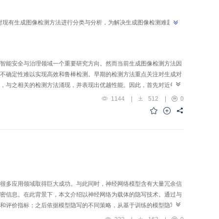
对现有生成图像检测方法进行分类与分析，为解决生成图像检测难题提
智能安全与治理领域一个重要研究方向。然而当前生成图像检测方法因
不确定性难以实现高效和鲁棒检测。早期的检测方法重点关注对生成对
，与之相关的检测方法涌现，并表现出优越性能。因此，首先对近年来
骨干网络、技术手段和可解释性多种维度对现有生成图像检测方法进行
1144
|
512
|
0
征和特定规则）作为主要划分标准，对各类研究工作的基本思想与特点
准数据集，从数据集结构和规模等方面进行综合比较，并对面向检测方
和鲁棒性3个层面进行介绍。之后，对代表性检测方法进行横向比较，
行总结，并对未来的研究方向进行展望。
很多应用领域取得巨大成功。与此同时，神经网络模型含有大量冗余信
密信息。在此背景下，本文介绍以神经网络为载体的隐写技术。通过与
和评价指标；之后依据模型隐写的不同策略，从基于训练的模型隐写、
理了研究现状，阐述各类方法的核心机制与适用场景，以及分析了各类