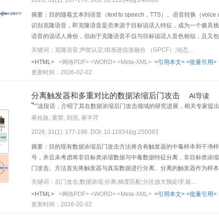
摘要：目的随着文本到语音（text to speech，TTS）、语音转换（voi
识别克隆语音，即克隆语音是否来源于目标说话人特征，成为一个极具挑
语音的说话人身份，但由于克隆语音不仅与目标说话人音色相似，且又包
干扰，难以直接应用于深度克隆语音。基于此，研究了一种面向克隆语音的目
关键词：克隆语音;声纹认定;组渐进信道融合 （GPCF）;动态全局滤波器 （DGF）;多尺度层注意力机制
（group progressive channel fusion， GPCF），
<HTML>
<网络PDF>
<WORD>
<Meta-XML>
<引用本文>
<批量引用>
波器（dynamic global filter， DGF），以有效抑制源说
更新时间：2026-02-02
有效融合不同层次GPCF模块和DGF模块的深浅层特征；使用注意力统计池（attent
中的目标说话人信息。结果在所设计的数据集上与3种较新的方法进行实验比较，相
分离触发器和多重对比的数据浓缩后门攻击
AI导读
EER）分别降低了1.38%、0.92%和0.61%，最小检测代价函数（minimum dete
“
“”这段话，介绍了其在数据浓缩后门攻击领域的研究进展，相关专家提
0.044 5。结论在FastSpeech2（fast and high-quality end-to-end text to 
”
缩后门攻击方法存在的问题提供了有效解决方案。
蒋桂政, 黄荣, 刘浩, 蒋学芹
any-to-any voice conversion）、FreeVC（high-quality text-free one-
2026, 31(1): 177-196. DOI: 10.11834/jig.250083
conversion）共4种语音克隆数据集上的对比实验结果表明，所提
音中的目标说话人特征，为克隆语音的声纹认定提供方法指导。
摘要：目的现有数据浓缩后门攻击方法将含有触发器的中毒样本和干净样
号，并且未考虑将非目标类浓缩数据与中毒数据特征分离，非目标类浓缩
门攻击。方法首先将触发器与真实数据进行分离。分离的触发器作为样本
对分离的触发器进行优化，将触发器接近目标类真实数据的特征，提高触
关键词：后门攻击;数据浓缩;分离;梯度匹配;分区放大预处理;最大化
素的数量，使其在优化过程获取大量的梯度用于指导学习。在数据浓缩阶
<HTML>
<网络PDF>
<WORD>
<Meta-XML>
<引用本文>
<批量引用>
非目标类浓缩数据与触发器特征分离，进一步提高后门攻击的成功率。结
更新时间：2026-02-02
FashionMNIST（Fashion Modified National Institute of Standards an