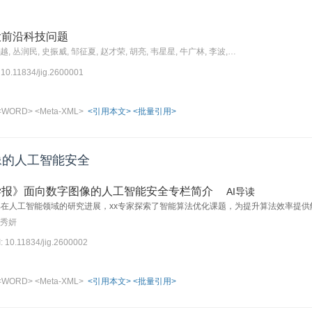
大前沿科技问题
齐洪钢, 谭明奎, 高林, 刘越, 丛润民, 史振威, 邹征夏, 赵才荣, 胡亮, 韦星星, 牛广林, 李波, 陈强, 董哲康, 邸凯昌
: 10.11834/jig.2600001
<WORD>
<Meta-XML>
<引用本文>
<批量引用>
像的人工智能安全
学报》面向数字图像的人工智能安全专栏简介
AI导读
其在人工智能领域的研究进展，xx专家探索了智能算法优化课题，为提升算法效率提供
陈秀妍
I: 10.11834/jig.2600002
<WORD>
<Meta-XML>
<引用本文>
<批量引用>