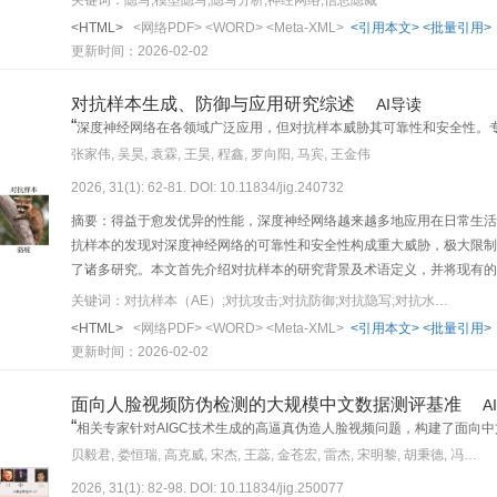
关键词：隐写;模型隐写;隐写分析;神经网络;信息隐藏
方法在实际应用中的优缺点。同时也对模型隐写分析的成果进行了分析和
<HTML>
<网络PDF>
<WORD>
<Meta-XML>
<引用本文>
<批量引用>
势。最后对模型隐写技术发展趋势进行了展望，指出大模型隐写、高隐蔽
更新时间：2026-02-02
模型隐写技术的全面视角，旨在展示其在信息安全领域的重要性和潜力
对抗样本生成、防御与应用研究综述
AI导读
“
深度神经网络在各领域广泛应用，但对抗样本威胁其可靠性和安全性。
”
为提升深度神经网络安全性提供解决方案。
张家伟, 吴昊, 袁霖, 王昊, 程鑫, 罗向阳, 马宾, 王金伟
2026, 31(1): 62-81. DOI: 10.11834/jig.240732
摘要：得益于愈发优异的性能，深度神经网络越来越多地应用在日常生活
抗样本的发现对深度神经网络的可靠性和安全性构成重大威胁，极大限制
了诸多研究。本文首先介绍对抗样本的研究背景及术语定义，并将现有的
梯度和生成3种攻击，黑盒攻击包括基于迁移、查询两种攻击；其次，详
关键词：对抗样本（AE）;对抗攻击;对抗防御;对抗隐写;对抗水印
噪；接着，列举对抗样本应用的两种典型技术，包括对抗隐写和对抗水印
<HTML>
<网络PDF>
<WORD>
<Meta-XML>
<引用本文>
<批量引用>
进一步探索的领域。
更新时间：2026-02-02
面向人脸视频防伪检测的大规模中文数据测评基准
A
“
相关专家针对AIGC技术生成的高逼真伪造人脸视频问题，构建了面向中
”
迭代发展提供数据支撑与实践指导。
贝毅君, 娄恒瑞, 高克威, 宋杰, 王蕊, 金苍宏, 雷杰, 宋明黎, 胡秉德, 冯尊磊
2026, 31(1): 82-98. DOI: 10.11834/jig.250077