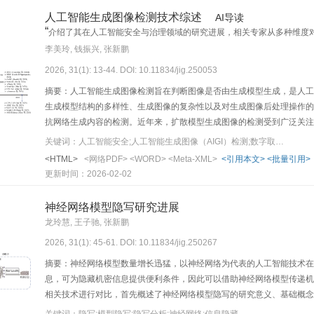
人工智能生成图像检测技术综述
AI导读
“
介绍了其在人工智能安全与治理领域的研究进展，相关专家从多种维度
”
供了新思路。
李美玲, 钱振兴, 张新鹏
2026, 31(1): 13-44. DOI: 10.11834/jig.250053
摘要：人工智能生成图像检测旨在判断图像是否由生成模型生成，是人工
生成模型结构的多样性、生成图像的复杂性以及对生成图像后处理操作的
抗网络生成内容的检测。近年来，扩散模型生成图像的检测受到广泛关注
的主流图像生成模型进行梳理，然后从监督范式、学习方式、检测依据、
关键词：人工智能安全;人工智能生成图像（AIGI）检测;数字取证;图像取证;深度伪造检测;图像生成模型;深度学习
分类，并以检测依据（像素域特征、频域特征、预训练模型特征、融合特
<HTML>
<网络PDF>
<WORD>
<Meta-XML>
<引用本文>
<批量引用>
进行详细阐述与综合分析。此外，列举了当前用于通用生成图像检测的基
更新时间：2026-02-02
法的综合评测基准进行汇总。关于评估维度，从域内准确性、域外泛化性
就检测结果进行分析。最后，对当前生成图像检测领域待解决的问题进
神经网络模型隐写研究进展
龙玲慧, 王子驰, 张新鹏
2026, 31(1): 45-61. DOI: 10.11834/jig.250267
摘要：神经网络模型数量增长迅猛，以神经网络为代表的人工智能技术在
息，可为隐藏机密信息提供便利条件，因此可以借助神经网络模型传递机
相关技术进行对比，首先概述了神经网络模型隐写的研究意义、基础概念
基于修改的模型隐写、基于后门等技术的模型隐写3个不同的角度分别梳