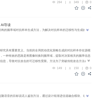
图像，接着使用离散余弦变换（discrete cosine transform， DCT）
284
|
349
|
0
为骨干网络，分别对空间域和频域图像进行特征提取；进一步，通过两个空间通
用二元交叉熵损失函数的基础上，引入三元组损失进行联合训练，以提
，引入了低频语义信息引导的注意力模块。结果在最新的虹膜PAD比赛
种现有方法进行比较。相比于冠军方法，本文方法的综合检测错误率ACER1和
AI导读
ER下降22.78%，打印虹膜的检测错误率APCER下降6.32%。相比于其
架构的频率域对抗样本生成方法，为解决对抗样本的迁移性与生成效率
%和3.58%。此外，在LivDet-Iris 2023数据集上进行消融实验以
虹膜的准确率。结论本文提出的虹膜呈现攻击检测模型有效利用图像的
文模型和代码在https://github.com/xianyunsun/fre-
研究具有重要意义。当前的全局扰动优化策略生成的对抗样本存在源模
，一种有效的思路是将图像转换到频率域，提取对决策相关的频率信息
信息，导致对抗攻击的可迁移性受限。方法为了突破传统攻击方法在迁
对抗样本生成方法。该方法能够在频率域中自适应地保留对分类决策有
149
|
150
|
0
器架构，本文方法无需真实标签，一旦生成器训练完成，即可直接将输
的迁移攻击性能。结果在ImageNet上进行的大量实验证明，本方法
换器（vision Transformer， ViT）上均优于现有方法。此外，本文还利用了
 in context， MS-COCO）分别在跨数据集图像分类任务以及目标检测任
对抗样本生成方法，通过自适应选择并干扰对分类决策有益的频率成
克隆语音的目标说话人鉴别方法，通过设计组渐进信道融合模块、动态
优于对比方法，为对抗样本生成领域提供了新的解决方案。
”
定任务中更具优势，为克隆语音声纹认定提供新方法。