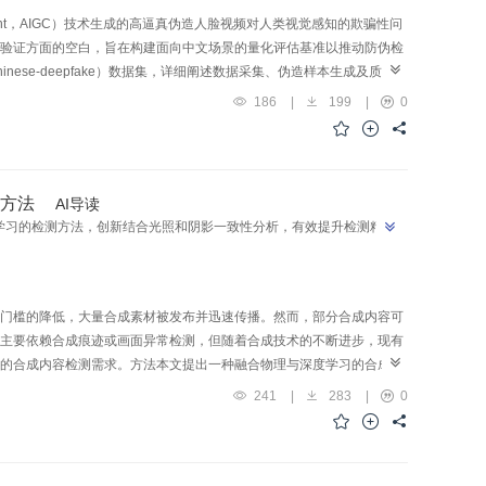
ated content，AIGC）技术生成的高逼真伪造人脸视频对人类视觉感知的欺骗性问
验证方面的空白，旨在构建面向中文场景的量化评估基准以推动防伪检
nese-deepfake）数据集，详细阐述数据采集、伪造样本生成及质量评
造技术覆盖、环境干扰因子完备性等复杂因素，并建立基于深度检测模
186
|
199
|
0
视频防伪数据集，实验显示该数据集鉴别难度高，在16种包含
结合的准确率分别控制在85%与70%以下。构建的评测基准覆盖了视觉与听觉模态
，显著揭示现有算法的应用局限性。结论构建的中文防伪评测基准有效填
出针对模型鲁棒性增强、跨模态泛化能力提升等关键发展方向，为面向
方法
AI导读
指导。CHN-DF数据集在线发布地址为：
学习的检测方法，创新结合光照和阴影一致性分析，有效提升检测精度
om/HengruiLou/CHN-DF。
门槛的降低，大量合成素材被发布并迅速传播。然而，部分合成内容可
主要依赖合成痕迹或画面异常检测，但随着合成技术的不断进步，现有
的合成内容检测需求。方法本文提出一种融合物理与深度学习的合成图
网络，实现光照图与光照强度的一致性分析，判断物体采集环境；利用
241
|
283
|
0
了具有物理属性的数据集，为合成图像检测提供数据支持。结果在NIST
Coverage和CASIA（Chinese Academy of Sciences Institute of
nder the curve）指标上分别达到94.2%、93.6%和90.3%，F1分数分别
对尺寸变化、高斯模糊、高斯噪声和JPEG（Joint Photographic