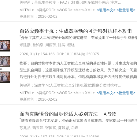
用局部二值模式（local binary pattern， LBP）算法进行处理，生成空间域
关键词：呈现攻击检测（PAD）;虹膜识别;多域特征融合;注意力机制;合成虹膜
将空间域图像转换为频域图像；然后利用两个EfficientNet_b0作
<HTML>
<网络PDF>
<WORD>
<Meta-XML>
<引用本文>
<批量引用>
道融合注意力模块分别融合骨干网络所提取的中、高层特征；最后，在使
更新时间：2026-02-02
升模型所提特征的区分度。此外，为了让模型重点关注图像中的虹膜区域
LivDet-Iris 2023数据集上，将本文方法与比赛中的冠军方法及多
自适应频率干扰：生成器驱动的可迁移对抗样本攻击
ACER2分别下降9.32%和3.71%，其中合成虹膜的平均检测错误率APC
“
介绍了其在人工智能安全领域的研究进展，专家提出了一种基于生成器
他先进的现有方法，本文方法的综合检测错误率ACER1和ACER2分别下降8.91
”
问题提供了新的解决方案。
米建勋, 曾鸿泉, 周丽芳, 陈涛, 程晓
验证所提模块的有效性，结果显示加入频域信息有效提升了模型分类真假
2026, 31(1): 154-166. DOI: 10.11834/jig.250075
空间域和频域信息，提高了模型检测各类型虹膜呈现攻击的能力，且表现出更好的泛化性。本
iris-pad开放。
摘要：目的对抗样本作为人工智能安全领域的基础性问题，其生成方法的
型过拟合问题，这显著降低了跨模型迁移攻击的效果。为了解决这一问题
后进行针对性干扰以生成对抗样本。但现有频率域攻击方法过度依赖低频
移性与生成效率方面的双重局限，本文提出一种基于生成器架构的频率域
关键词：深度学习;人工智能安全;计算机视觉;图像分类对抗样本;生成式攻击算法
益的高频和低频信息，并通过干扰这些信息生成对抗样本。通过利用生成
<HTML>
<网络PDF>
<WORD>
<Meta-XML>
<引用本文>
<批量引用>
入图像送入生成器生成对抗样本，从而显著提高生成效率，同时保持了较高
更新时间：2026-02-02
在卷积神经网络（convolutional neural network， CNN）和视觉变
动物数据集以及微软通用物体检测数据集（Microsoft common objects
面向克隆语音的目标说话人鉴别方法
AI导读
务上验证了攻击方法的有效性。结论本文提出的基于生成器架构的频率域
“
随着克隆语音技术发展，准确识别克隆语音成难题。专家提出一种面向
分，显著提升了对抗样本的迁移攻击能力，在生成效率和攻击性能上均
全局滤波器等，有效提取目标说话人特征，实验结果表明该方法在声纹认
苏兆品, 魏玉洋, 张国富, 廉晨思, 岳峰
2026, 31(1): 167-176. DOI: 10.11834/jig.240686