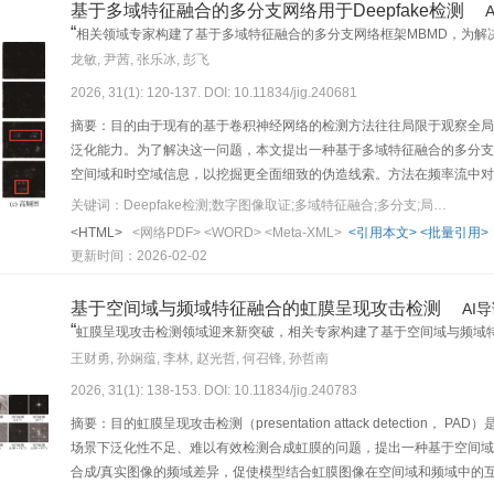
基于多域特征融合的多分支网络用于Deepfake检测
Experts Group）压缩表现出更强的适应性，平均AUC为84.0
“
相关领域专家构建了基于多域特征融合的多分支网络框架MBMD，为解
模型AUC平均提升18.1%。结论本文方法在准确性和鲁棒性方面均优
龙敏, 尹茜, 张乐冰, 彭飞
测试，为该领域的研究提供了重要参考。数据集下载链接：https://doi.org/10.57
2026, 31(1): 120-137. DOI: 10.11834/jig.240681
摘要：目的由于现有的基于卷积神经网络的检测方法往往局限于观察全局
泛化能力。为了解决这一问题，本文提出一种基于多域特征融合的多分支网络框架（mul
空间域和时空域信息，以挖掘更全面细致的伪造线索。方法在频率流中对图像进行DCT
留高频分量，以捕捉图像细微结构变化的频率特征。在空间流中，设计了空间特征增强块（s
关键词：Deepfake检测;数字图像取证;多域特征融合;多分支;局部全局作用
CNN（convolutional neural network）的浅层特征进行
<HTML>
<网络PDF>
<WORD>
<Meta-XML>
<引用本文>
<批量引用>
（information supplement block，ISB），将空间流中的局部
更新时间：2026-02-02
局和局部的时空不一致。最后，通过交互融合模块（interactive fusi
全面细致的特征。结果实验在不同数据集上与最新的方法进行了比较：在跨数
基于空间域与频域特征融合的虹膜呈现攻击检测
AI
中ACC值提高2.63%，AUC值提高3.01%；在DFDC数据集中，相比
“
虹膜呈现攻击检测领域迎来新突破，相关专家构建了基于空间域与频域特
对泛化性能的影响，验证了提出方法的有效性。结论在不同数据集上的
”
和合成虹膜检测能力提供了有效方案。
王财勇, 孙娴蕴, 李林, 赵光哲, 何召锋, 孙哲南
2026, 31(1): 138-153. DOI: 10.11834/jig.240783
摘要：目的虹膜呈现攻击检测（presentation attack detect
场景下泛化性不足、难以有效检测合成虹膜的问题，提出一种基于空间域
合成/真实图像的频域差异，促使模型结合虹膜图像在空间域和频域中的