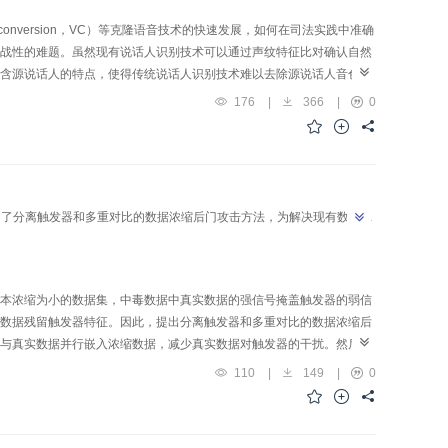
ce conversion，VC）等克隆语音技术的快速发展，如何在司法实践中准确
战性的难题。虽然现有说话人识别技术可以通过声纹特征比对确认自然
含源说话人的特点，使得传统说话人识别技术难以去除源说话人音色的
标说话人鉴别方法。方法基于Res2Block设计组渐进信道融合模块
176
|
366
|
0
以有效提取自然语音与克隆语音之间的公共有效声纹特征信息；采用基于K独立的动态全局滤
话人的影响，提高模型表征和泛化能力；利用基于多尺度层注意力的特征融合机制，以
ive statistics pooling，ASP）层，进一步增强表示特征张量
对于其他3种方法，本文方法等错误率（equal error rate，
ction cast function，minDCF）分别降低了0.012 5、0.006 7和
出了分离触发器和多重对比的数据浓缩后门攻击方法，为解决现有数据浓
speech）、TriAANVC（triple adaptive attention normalization for
shot voice conversion）和KnnVC（nearest neighbors voice
方法在处理面向克隆语音的声纹认定任务时更具有优势，可以有效提取克隆语
本浓缩为小的数据集，中毒数据中真实数据的强信号掩盖触发器的弱信
数据残留触发器特征。因此，提出分离触发器和多重对比的数据浓缩后
与真实数据并行嵌入浓缩数据，减少真实数据对触发器的干扰。然后，
发器的嵌入效果，同时对触发器进行了分区放大预处理来增加触发器像
110
|
149
|
0
段，通过多重对比将目标类浓缩数据与触发器特征投影在同一空间，将
果为了验证所提出方法的有效性，将所提出方法在
d Technology database）、CIFAR10（Canadian Institute for Advances