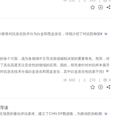
232
|
163
|
0
讨论，总结白盒和黑盒模型隐写分析技术，揭示当前模型隐写攻防态
—大容量协同优化、端到端安全传输等未来方向。本文提供了一个关于
。
专家将对抗攻击技术分为白盒和黑盒攻击，详细介绍了对抗防御策略，
的各个方面，成为各领域中主导决策或辅助决策的重要角色。然而，对
了其在高度关注安全性的领域的应用。因此，研究者针对对抗样本展开
对抗攻击技术分成白盒攻击和黑盒攻击，其中白盒攻击包括基于优化、
细介绍现有的3种对抗防御策略，分别为对抗训练、对抗检测和对抗去
600
|
270
|
0
；最后，指出现有对抗样本在攻击、防御研究中存在的不足之处和值得
I导读
文场景的量化评估基准，建立了CHN-DF数据集，为推动防伪检测技术