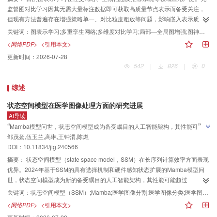
模型上，基于本数据集的微调能够提升DocVQA数据集上的平均归一化编辑相
监督图对比学习因其无需大量标注数据即可获取高质量节点表示而备受关注，
似度，分别提高了1.4%和2.6%。消融实验进一步表明，去除数据过滤步骤后，
但现有方法普遍存在增强策略单一、对比粒度粗放等问题，影响嵌入表示质
模型性能下降了1.3%。通过与人工标注数据DocVQA的互补性实验，结果表
量。针对上述问题，提出一种结合局部—全局图增强技术与多重神经网络协同
关键词：
图表示学习;多重孪生网络;多维度对比学习;局部—全局图增强;图神经网络（GNN）;大语言模型（LLM）
明，在DocVQA训练集基础上加入部分视觉问答数据集进行训练后，模型性能
建模的多维度图对比学习模型（local and SVD-based global augmentation
<网络PDF>
<引用本文>
比仅使用DocVQA训练集微调时提升了1.3%。此外，与现有方法生成的数据集
with triple network for multi-dimensional graph comparative learning， LAST-
更新时间：
2026-07-28
进行性能对比时，本文方法生成的数据集在模型性能提升方面表现最为显著。
MGCL）。方法首先，构建局部增强图神经网络和奇异值分解增强模块，分别
542
|
826
|
0
后续的后处理实验也进一步证明了所提出的数据集在生成问答对时仍具有一定
从节点邻域信息和整体拓扑模式出发，对原始图数据进行多粒度增强；其次，
的提升空间。结论本文提出的基于多模态大型语言模型的电子文档图像视觉问
设计由多头注意力图神经网络构成的三重编码网络，分别处理原始图和增强
综述
答数据生成方法，有效解决了现有数据集数量少、质量差的问题，显著提升了
图，通过跨网络信息交互强化多视图融合表示；最后，提出跨网络对比、跨视
多模态大型语言模型的文档阅读理解能力。
图对比与邻居对比相结合的多维度对比损失，协同优化图表示质量。结果在节
状态空间模型在医学图像处理方面的研究进展
点分类任务上，LAST-MGCL模型在Cora、Citeseer和PubMed数据集上的平均
AI导读
分类准确率分别达到83.1%、72.6%和81.8%，整体优于当前主流对比学习方
”
“
Mamba模型问世，状态空间模型成为备受瞩目的人工智能架构，其性能可能超
法，表现出较好的分类性能与鲁棒性；同时，在可视化任务中，LAST-MGCL生
邹茂扬,伍玉兰,高琳,王钟渭,陈燃
过Transformer。介绍了其在医学图像处理领域的研究进展，研究团队建立了完
成的节点嵌入表现出更紧密的类内聚合和更清晰的类间边界，进一步验证了模
”
DOI：
10.11834/jig.240566
整的任务分类体系，为解决医学影像智能分析问题提供解决方案。
型在表征学习中的有效性。结论本文提出的LAST-MGCL面向无标签图数据场
摘要：
状态空间模型（state space model，SSM）在长序列计算效率方面表现
景，对现有图对比学习框架进行了系统性增强，为无监督图表征学习提供了一
优异。2024年基于SSM的具有选择机制和硬件感知状态扩展的Mamba模型问
种有效解决方案。
世，状态空间模型成为新的备受瞩目的人工智能架构，其性能可能超过
Transformer。为了充分了解状态空间模型在医学图像处理领域的研究和应用，
关键词：
状态空间模型（SSM）;Mamba;医学图像分割;医学图像分类;医学图像配准和融合;医学图像重建
本文进行了全面的调查，首先对状态空间模型的发展历程和各种基于SSM的基
<网络PDF>
<引用本文>
础模型进行总结，然后按照图像分割、分类、配准和融合、重建，以及疾病预