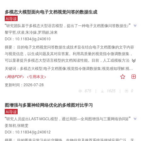
免OCR工具处理高分辨率的文档图像。方法基于最新的多模态大模型训练了一
多模态大模型面向电子文档视觉问答的数据生成
个能够处理动态分辨率的文档多模态大模型。在动态分辨率的基础上，提出一
AI导读
种动态特征压缩算法，设置动态的可学习压缩率来获得需要保留的特征长度，
”
“
研究团队基于多模态大型语言模型，提出了一种电子文档图像问答数据生成方
通过计算特征相似度来得到重要性特征，以此来聚合关键特征。更进一步，利
黎宇哲,伏凌,朱泠皞,罗琪頔,涂来
法，包括"自我提问与回答、数量与格式检查、数据过滤和一致性检验"4个关键
用大语言模型的注意力机制捕捉与提示词相关的视觉特征部分，根据提示词的
DOI：
10.11834/jig.240610
步骤，构建了含32万余幅图像和200余万个问答对的高质量数据集，有效解决
注意力分布图筛选出最相关的特征，并保留其周围相关特征。结果实验在多个
数据集上与6种先进方法进行了比较，TextLLM在多个文档理解基准测试中取得
了现有数据集数量不足和质量不高的问题，为提升多模态大语言模型的文档阅
摘要：
目的电子文档视觉问答数据生成技术旨在结合电子文档图像的文字内容
”
了显著的性能提升。在DocVQA、WTQ、ChartQA和TextVQA等数据集上的表
读理解能力提供了新方案。
与视觉信息，以生成问题及其对应答案。利用高质量的视觉指令微调数据集，
现均优于对比模型，分别获得了82.4、37.6、70.8和65.3的分数。此外，在综
可以显著提升多模态大型语言模型的文档阅读性能。目前，人工或模板方法生
合评测数据集OCRBench中，模型得分高达601，证明了其在多样化文本相关
成的数据集存在数量不足和质量不高的问题。因此，本文设计了一种基于多模
关键词：
多模态大模型;电子文档图像;视觉指令微调数据集;视觉感知理解;视觉文字
任务中的适应能力和整体效果。同时也在多个数据集中进行了消融实验以验证
态大语言模型的电子文档图像问答数据生成方法。方法提出一种基于多模态大
<网络PDF>
<引用本文>
算法的有效性，消融实验验证了提出的动态算法能够改善模型效果。结论本文
型语言模型的大规模数据生成方法，包括4个关键步骤：自我提问与回答、数量
更新时间：
2026-07-28
提出基于动态分辨率的文档大模型TextLLM，并提出动态压缩特征和动态选择的
与格式检查、数据过滤和一致性检验。通过输入电子文档图像及相应指令至多
875
|
1625
|
0
算法来应对多场景的文档。实验结果表明，本文模型优于几种先进的文档大模
模态大型语言模型，初步生成多个问答对；进行数量与格式的检查；将合格的
型，兼具了高效性和准确性。
问答对及其对应图像和指令输入至多模态大型语言模型，以过滤掉与图像内容
图增强与多重神经网络优化的多维图对比学习
无关、回答错误或未使用外部知识的问答对；针对同一问答对，利用多模态大
AI导读
型语言模型生成多个不同表述的问题，并检查回答的一致性，以剔除回答不一
”
“
研究人员提出LAST-MGCL模型，通过局部—全局图增强与三重网络协同建
致的问答对。结果本文构建了一个高质量的数据集，包含324 546幅图像和2
姜旭初,张晓雯
模，在无监督图对比学习中实现多粒度增强与多维度对比优化，为无标签图数
036 263个问答对。通过对问答对正确率的随机抽样统计，结果显示正确率为
”
DOI：
10.11834/jig.240612
91.34%。此外，还在DocVQA等文档类问答数据集上测试了该数据集对多模态
据表征学习提供有效解决方案。
大语言模型性能的提升作用。微调实验结果表明，在LLaVA-OV和Deepseek-VL
摘要：
目的图表示学习在社交网络、生物信息及推荐系统等领域应用广泛。无