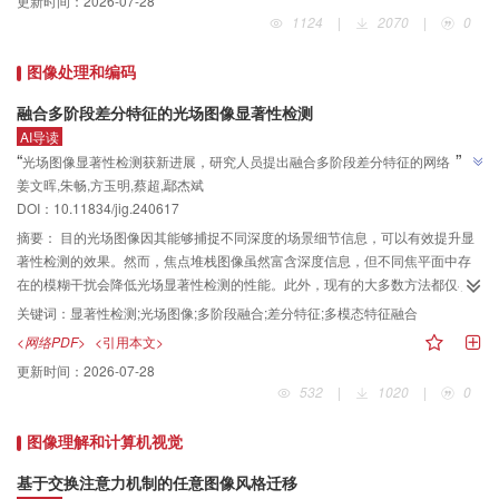
更新时间：
2026-07-28
测、医学图像合成、放射治疗剂量预测任务进行分类研究，探讨了每种任务中
1124
|
2070
|
0
SSM模型的改进和应用，最后讨论了状态空间模型面临的挑战和今后的研究方
向。本文讨论的研究及其开源实现汇编在GitHub中，地址为
图像处理和编码
https://github.com/wyl32123/ssm-medical-paper/tree/main。
融合多阶段差分特征的光场图像显著性检测
AI导读
”
“
光场图像显著性检测获新进展，研究人员提出融合多阶段差分特征的网络，"旨
姜文晖,朱畅,方玉明,蔡超,鄢杰斌
在提高光场图像中显著物体检测的准确性"，通过焦点堆栈深度感知与多模态阶
”
DOI：
10.11834/jig.240617
段融合方法实现特征早期交互，在三个公开数据集上性能优于11种对比方法。
摘要：
目的光场图像因其能够捕捉不同深度的场景细节信息，可以有效提升显
著性检测的效果。然而，焦点堆栈图像虽然富含深度信息，但不同焦平面中存
在的模糊干扰会降低光场显著性检测的性能。此外，现有的大多数方法都仅在
显著性预测阶段考虑不同图像特征的交互，导致不同特征的互补性利用不足。
关键词：
显著性检测;光场图像;多阶段融合;差分特征;多模态特征融合
为了解决以上问题，提出一种融合多阶段差分特征的光场图像显著性检测网
<网络PDF>
<引用本文>
络，旨在提高光场图像中显著物体检测的准确性。方法提出一种基于多阶段自
更新时间：
2026-07-28
差分特征的焦点堆栈深度感知方法，以连续深度聚焦信息指导显著目标定位。
532
|
1020
|
0
提出一种多模态阶段融合方法，通过多模态差异约束捕获高精度的焦点堆栈聚
焦区域，以实现焦点堆栈图像与全聚焦图像的多阶段特征融合，并利用焦点堆
图像理解和计算机视觉
栈深度感知方法和多模态阶段融合方法的互补信息增强目标物体的可识别性。
将两种方法引入编码阶段，实现特征的早期交互，缓解了特征利用率低的问
基于交换注意力机制的任意图像风格迁移
题。结果实验在被广泛应用的DUTLF-FS（Dalian University of Technology