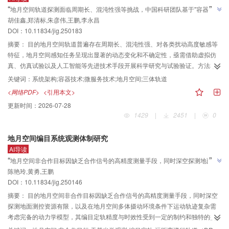
”
“
地月空间轨道探测面临周期长、混沌性强等挑战，中国科研团队基于"容器云 + 
案，可为后续近月空间航天器监测系统设计与实现提供有益的技术参考。
胡佳鑫,郑清标,朱彦伟,王鹏,李永昌
微服务"设计了智能仿真系统架构，研制了地月空间感知任务设计与分析仿真系
DOI：
10.11834/jig.250183
统，15年轨道积分达分钟级计算性能，为地月空间任务正向设计提供高效解决
”
方案。
摘要：
目的地月空间轨道普遍存在周期长、混沌性强、对各类扰动高度敏感等
特征，地月空间感知任务呈现出显著的动态变化和不确定性，亟需借助虚拟仿
真、仿真试验以及人工智能等先进技术手段开展科学研究与试验验证。方法本
文以地月空间感知任务设计与分析为牵引，以服务化、标准化、国产化和工具
关键词：
系统架构;容器技术;微服务技术;地月空间;三体轨道
化为理念，基于“容器云 + 微服务”设计了满足高性能计算、高并发访问、多样化
<网络PDF>
<引用本文>
应用需求的“基础支撑 + 服务支撑 + 典型应用”3层智能仿真系统架构。分析了地
更新时间：
2026-07-28
月空间轨道动力学模型库、基于Kuberneter的计算任务智能调度和全链路微服
1429
|
2451
|
0
务集成框架等关键技术。结果研制了地月空间感知任务设计与分析仿真系统，
阐述了场景设计模块、态势感知系统设计与分析模块、任务规划模块、体系仿
地月空间编目系统观测体制研究
真模块、试验设计模块以及试验评估模块的实现情况。结论通过应用案例说
AI导读
明，仿真系统能够有效支持用户开展地月空间任务的正向设计以及方案的选代
”
“
地月空间非合作目标因缺乏合作信号的高精度测量手段，同时深空探测地面测
优化，高精度星历模型下15年驻留轨道积分能够达到分钟级计算性能，具有高
陈艳玲,黄勇,王鹏
控资源有限，以及在地月空间多体摄动环境条件下运动轨迹复杂需考虑完备的
效性、智能性、稳定性和良好的扩展性。
DOI：
10.11834/jig.250146
动力学模型，其编目定轨精度与时效性受到一定的制约和独特的挑战，介绍了
其在空间态势感知领域的研究进展，团队探索了天基光学观测编目定轨关键算
摘要：
目的地月空间非合作目标因缺乏合作信号的高精度测量手段，同时深空
法，发现双站每天3小时观测精度优于单站连续观测，为地月空间观测体制规划
探测地面测控资源有限，以及在地月空间多体摄动环境条件下运动轨迹复杂需
”
考虑完备的动力学模型，其编目定轨精度与时效性受到一定的制约和独特的挑
提供了工程应用价值。
战。方法本文聚焦地月空间非合作目标的编目定轨，提出基于天基光学观测技