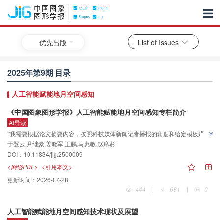
优先出版
List of Issues
2025年第9期 目录
人工智能赋能地月空间感知
《中国图象图形学报》人工智能赋能地月空间感知专栏简介
AI导读
”
“
我需要根据论文摘要内容，按照科技媒体新闻记者播报的角度和给定模板进行
于登云,尹继豪,姜晓军,王鹏,马惠敏,赵席彬
改写。但您提供的#论文摘要#部分是空的，没有具体内容。请提供论文摘要的
DOI：
10.11834/jig.2500009
具体内容，我将按照以下要求为您改写：- 采用新闻播报视角- 保留模板中""原文
”
部分- 不含"科技新闻""本文"字样- 去掉/等符号- 不超过50字
<网络PDF>
<引用本文>
更新时间：
2026-07-28
444
|
681
|
0
人工智能赋能地月空间感知技术现状及展望