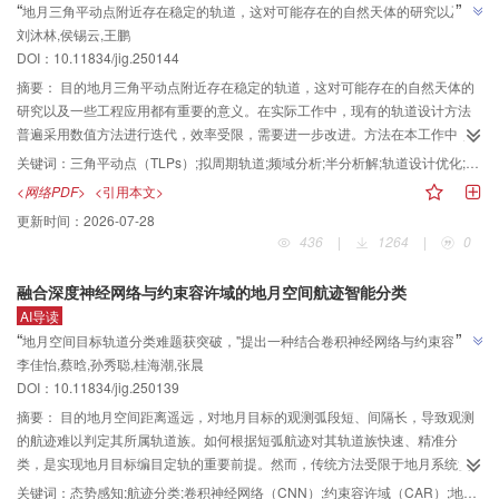
”
“
地月三角平动点附近存在稳定的轨道，这对可能存在的自然天体的研究以及一
时长5 min，包含6个观测点，记录了目标卫星相对于观测卫星的方位角、俯仰
刘沐林,侯锡云,王鹏
些工程应用都有重要的意义，研究团队提出了基于图像信息提取的频率数据处
角及其变化率。数据集涵盖多样化的目标卫星轨道，为模型的训练与性能验证
DOI：
10.11834/jig.250144
理方法，首次构造并得到了地月三角平动点附近空间稳定轨道的半分析解，为
提供了可靠的数据支持。结果与传统方法相比，所提方法预测结果的位置和速
”
度误差分别为27.458 km和3.904 m/s，仅为传统方法的0.58%和1.14%。与基
加速轨道设计过程提供了新方案。
摘要：
目的地月三角平动点附近存在稳定的轨道，这对可能存在的自然天体的
于多层感知机（multilayer perceptron，MLP）的深度学习方法相比，所提方法
研究以及一些工程应用都有重要的意义。在实际工作中，现有的轨道设计方法
预测结果的位置和速度误差分别为前者的25.01%和19.58%，显示出更优的性
普遍采用数值方法进行迭代，效率受限，需要进一步改进。方法在本工作中，
能。结论提出的基于KAN的初轨确定模型有效解决了天基光学观测的高轨目标
提出基于图像信息提取的频率数据处理方法，对不同振幅轨道的相同频率进行
关键词：
三角平动点（TLPs）;拟周期轨道;频域分析;半分析解;轨道设计优化;数值拟合
短弧初轨确定问题，在定轨精度、计算效率和结果稳定性等方面均展现出显著
了研究，从而实现了对轨道的不同组成频率项的数值拟合。不同于传统的半分
<网络PDF>
<引用本文>
优势，为空间目标监测提供了新的技术手段。
析解构造方法，本文方法从频域分析结果出发，对拟周期轨道的主要频率项进
更新时间：
2026-07-28
行分析。与使用数值连续方法得到对应轨道的速度相比，本文方法所消耗时间
436
|
1264
|
0
仅为数值连续方法的1%。结果对地月三角平动点附近的空间稳定轨道进行了研
究，验证频率数据处理算法的可靠性，并得到了相应稳定区域内稳定轨道的半
融合深度神经网络与约束容许域的地月空间航迹智能分类
分析解，验证解的可靠性。本文方法首次构造并得到了地月三角平动点附近空
AI导读
间稳定轨道的半分析解。结论本文方法适用于空间任务所需要的各种具有受迫
”
“
地月空间目标轨道分类难题获突破，"提出一种结合卷积神经网络与约束容许域
和自由运动特征的拟周期轨道，可以较快获得相应轨道族的半分析解，从而加
李佳怡,蔡晗,孙秀聪,桂海潮,张晨
的短弧航迹智能轨道族分类方法"，CNN-CAR联合判别机制使分类成功率提升
速轨道设计过程。该方法可以应用于未来的工程实践，使轨道设计过程更有效
”
DOI：
10.11834/jig.250139
率。
近一倍。
摘要：
目的地月空间距离遥远，对地月目标的观测弧段短、间隔长，导致观测
的航迹难以判定其所属轨道族。如何根据短弧航迹对其轨道族快速、精准分
类，是实现地月目标编目定轨的重要前提。然而，传统方法受限于地月系统复
杂的三体动力学特性，且先验知识与统计信息不足，对航迹分类存在精度低、
关键词：
态势感知;航迹分类;卷积神经网络（CNN）;约束容许域（CAR）;地月空间目标;融合算法