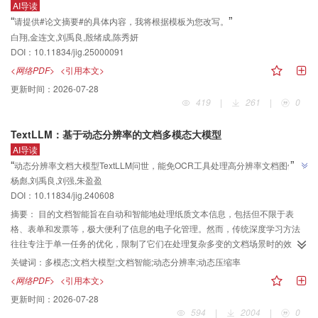
AI导读
结构相似性指数（structural similarity index， SSIM）为0.923。消融研究验证
“
”
请提供#论文摘要#的具体内容，我将根据模板为您改写。
了模型设计的有效性。可视化结果证实MSRT能有效抑制伪影，清晰重建小型陨
白翔,金连文,刘禹良,殷绪成,陈秀妍
石坑、岩块等精细月表地貌。结论本文提出的MSRT模型有效解决了月球NAC
DOI：
10.11834/jig.25000091
影像多尺度退化问题，可显著提升月表微小地貌特征的重建质量，为精细地质
<网络PDF>
<引用本文>
分析、着陆区评估和巡视器安全路径规划提供了高质量的数据支持和技术保
障。
更新时间：
2026-07-28
419
|
261
|
0
TextLLM：基于动态分辨率的文档多模态大模型
AI导读
”
“
动态分辨率文档大模型TextLLM问世，能免OCR工具处理高分辨率文档图像，
杨彪,刘禹良,刘强,朱盈盈
在多个文档理解基准测试中取得显著性能提升，为文档智能处理提供了高效准
”
DOI：
10.11834/jig.240608
确的新方案。
摘要：
目的文档智能旨在自动和智能地处理纸质文本信息，包括但不限于表
格、表单和发票等，极大便利了信息的电子化管理。然而，传统深度学习方法
往往专注于单一任务的优化，限制了它们在处理复杂多变的文档场景时的效
能。此外，这些方法需要额外的光学字符识别（optical character recognition，
关键词：
多模态;文档大模型;文档智能;动态分辨率;动态压缩率
OCR）工具来提取文档中的文字信息，这不仅增加了处理步骤，也可能引入额
<网络PDF>
<引用本文>
外的错误。多模态大模型的出现为免去OCR工具统一处理文档信息带来了希
更新时间：
2026-07-28
望，但是在处理高分辨率的文档图像和应对逐渐增加的视觉标记时，仍然面临
594
|
2004
|
0
着不小的挑战。本文提出一种基于动态分辨率的文档多模态大模型TextLLM，能