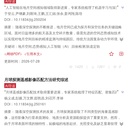
AI导读
”
“
人工智能在地月空间感知领域取得新进展，专家系统梳理了机器学习与深度学
”
于登云,尹继豪,刘斯琦,王鹏,王汇娟,张余,姜鸿翔,陈培
习在目标检测、轨道定轨中的应用，为构建全天候智能感知体系奠定了基础。
DOI：
10.11834/jig.250204
摘要：
随着深空探测的不断推进，地月空间已成为探月和深空任务的关键战略
区域。面对日益增多的航天器及太空碎片数量，亟需先进的空间态势感知技术
以实现对地月空间目标的精准监测与持续跟踪。传统方法因复杂动力学环境和
远距离探测精度限制，难以满足高精度轨迹预测和目标识别的需求，制约了地
关键词：
地月空间;态势感知;人工智能（AI）;目标检测;轨道定轨
月空间感知技术进一步发展，人工智能技术的快速发展为解决这一瓶颈问题提
<网络PDF>
<引用本文>
供了新契机。本文系统梳理了人工智能技术在地月空间感知领域的应用进展，
更新时间：
2026-07-28
涵盖空间目标监视需求、传统机器学习在目标检测及轨道定轨中的应用，以及
1420
|
1261
|
0
深度学习、强化学习等人工智能算法的初步应用。通过对国内外典型研究成果
的对比分析，归纳了现有技术的优势和不足，提出在算法优化、模型开发等方
月球探测遥感影像匹配方法研究综述
面的发展展望。分析表明，人工智能方法在提升暗弱目标检测精度、智能轨道
AI导读
确定及复杂态势感知方面表现出显著潜力，尽管面临数据匮乏和专用场景未知
”
“
月球遥感影像匹配技术取得重要进展，专家系统梳理了特征匹配、密集匹配及
等挑战，人工智能技术已初步展现出构建全天候、高自适应性地月空间智能感
杨义成,彭嫚,万文辉,邸凯昌,刘召芹,李禄
深度学习匹配方法的研究脉络，建立了完整的月球影像匹配技术体系，
知体系的能力。未来需加强人工智能与地月空间目标检测、轨道定轨与预报等
DOI：
10.11834/jig.250161
HAPCG、ALIKE等算法表现优异，为解决月球极端环境下的影像匹配难题提供
传统技术结合，持续拓展人工智能在地月空间感知领域的应用，推动地月空间
”
开发迈向智能化发展新阶段。
了关键解决方案。
摘要：
随着深空探测技术的发展，月球探测器获取了不同类型的海量遥感影
像，这些影像为行星表面测绘、地质分析及资源勘探提供了重要支持。然而，
由于月球表面环境的独特性，如极端的地形起伏、光照变化及缺乏显著纹理，