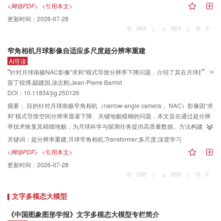
度动作监测的需求。方法为解决上述问题，提出一种高效时序动作检测框架，
<网络PDF>
<引用本文>
旨在通过稀疏光流表征与知识蒸馏技术，提升航天员训练与工作视频的动作检
更新时间：
2026-07-28
测效率，为太空任务中实时操作反馈、虚拟训练系统优化提供技术支持。本文
564
|
969
|
0
方法采用稀疏光流表征，规避密集光流的高内存开销，缩短光流提取时间。通
过从密集光流中蒸馏时空特征知识，弥补稀疏表征的信息损失，确保检测精
窄角相机月球影像自适应多尺度超分辨率重建
度。​结果该方法输入相对稀疏的光流，将光流计算耗时缩减至传统密集光流的
AI导读
1/4，总处理时间从132.1 h显著降低至32.5 h，有效规避了密集光流计算的高内
”
“
针对月球南极NAC影像"求和"模式导致分辨率下降问题，介绍了其在月球探测
存和计算成本。在检测精度方面，通过设计知识蒸馏机制，将平均精度均值从
苗丁锐博,鄢建国,涂志刚,Jean-Pierre Barriot
领域的研究进展，研究团队建立了融合CNN与Transformer的多尺度超分辨率模
60.7%提升至61.5%，超越了基准模型的性能指标，验证了稀疏采样策略的计算
”
DOI：
10.11834/jig.250126
效率优势与蒸馏网络在特征增强方面的有效性，实现了精度与效能的同步提
型，为解决月表精细地貌重建问题提供解决方案。
升。结论本文为航天员动作检测提供了一种轻量化、高精度的解决方案，可实
摘要：
目的针对月球南极窄角相机（narrow-angle camera， NAC）影像因“求
现快速高效动作定位，有助于实现太空情景下的高效航天员动作检测。
和”模式导致空间分辨率显著下降、关键地貌模糊的问题，本文旨在通过超分辨
率技术恢复其精细地貌，为月球科学与探测任务提供高质量数据。方法构建模
拟NAC“求和”模式下多尺度退化的月球影像数据集，通过模拟“求和”模式得到包
关键词：
超分辨率重建;月球窄角相机;Transformer;多尺度;深度学习
含2倍、3倍和4倍下采样的退化影像，用于模型训练和验证。进一步，提出融合
<网络PDF>
<引用本文>
卷积神经网络（convolutional neural network， CNN）与Transformer的多尺
更新时间：
2026-07-28
度超分辨率模型（multi-scale super resolution Transformer， MSRT）。其创
595
|
666
|
0
新性在于采用共享Transformer骨干提取跨尺度深度特征，并为各尺度设计独立
的轻量化上采样分支，实现“主干共享、分支特化”的高效重建，提升了对复杂退
文字多模态大模型
化的适应性与精度，兼顾模型复杂度。结果实验结果表明，MSRT在2倍、3倍
及4倍超分任务中均显著优于对比方法。在最具挑战的4×任务（2 m/像素→0.5
《中国图象图形学报》文字多模态大模型专栏简介
m/像素）中，峰值信噪比（peak signal-to-noise ratio， PSNR）达28.73 dB，