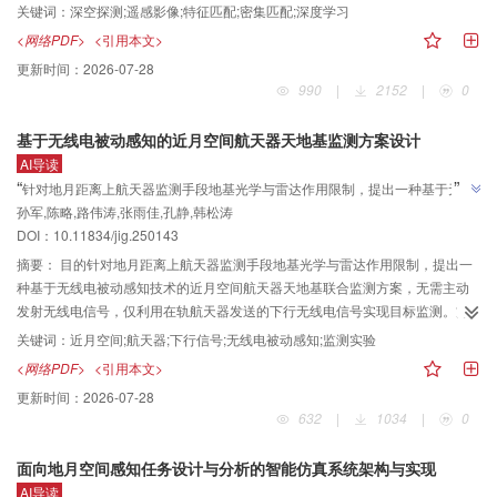
月球遥感影像匹配面临着辐射差异、几何畸变和尺度变化等严峻挑战。本文综
关键词：
深空探测;遥感影像;特征匹配;密集匹配;深度学习
述了自实施月球探测任务以来，国内外关于月球影像匹配的研究进展。首先对
<网络PDF>
<引用本文>
月球探测任务和获取的影像数据进行了介绍，然后阐述了不同类型的月球影像
更新时间：
2026-07-28
匹配方法，具体包括：1）在月球影像特征匹配方法研究进展方面，梳理了轨道
990
|
2152
|
0
器影像匹配、巡视器影像匹配和月球多模态影像匹配的相关研究发展过程； 2）
针对月球影像密集匹配方法研究进展，围绕基于金字塔的匹配和半全局匹配
基于无线电被动感知的近月空间航天器天地基监测方案设计
（semi-global matching，SGM）算法等方面进行阐述；3）在月球影像深度学
AI导读
习匹配方法部分，剖析了基于深度学习的特征匹配和密集匹配代表性算法的核
”
“
针对地月距离上航天器监测手段地基光学与雷达作用限制，提出一种基于无线
心思想，并总结分析了这些算法的参数量、推理速度及硬件需求等指标；4）通
孙军,陈略,路伟涛,张雨佳,孔静,韩松涛
电被动感知技术的近月空间航天器天地基联合监测方案，无需主动发射无线电
过实验对比了传统方法和深度学习方法的匹配性能。根据特征匹配实验结果，
DOI：
10.11834/jig.250143
信号，仅利用在轨航天器发送的下行无线电信号实现目标监测，介绍了其在近
传统方法中HAPCG（histogram of absolute phase consistency gradients）精
度表现总体最佳，深度学习方法中ALIKE（accurate and lightweight keypoint
月空间监测领域的研究进展，研究团队建立了天地基协同监测体系，为解决地
摘要：
目的针对地月距离上航天器监测手段地基光学与雷达作用限制，提出一
”
detection and descriptor extraction）的表现较为优秀。密集匹配方法中，
月距离航天器监测难题提供了新的解决方案。
种基于无线电被动感知技术的近月空间航天器天地基联合监测方案，无需主动
SGBM（semi-global block matching）和DepthAnything均呈现出较好的性
发射无线电信号，仅利用在轨航天器发送的下行无线电信号实现目标监测。方
能。最后对月球遥感影像匹配的未来发展方向进行了展望和探讨。
法首先，介绍了无线电被动感知技术的理论方法；然后，设计了一种适用于近
关键词：
近月空间;航天器;下行信号;无线电被动感知;监测实验
月空间航天器的天基、地基与天地基协同监测方案，包括系统架构、工作流
<网络PDF>
<引用本文>
程，分析了传感器布局、目标引导、信号接收、TDOA（time difference of
更新时间：
2026-07-28
arrival）/FDOA（frequency difference of arrival）处理、误差修正、目标定轨
632
|
1034
|
0
与预报等关键技术；最后，通过近月空间在轨航天器无线电被动感知监测实验
进行初步验证。结果利用所提方案开展了基于地基测站的近月空间在轨航天器
面向地月空间感知任务设计与分析的智能仿真系统架构与实现
监测实验，有效监测到目标下行信号与多普勒变化运动规律，初步验证了监测
AI导读
方案可行性。结论提出的基于无线电被动感知的近月空间航天器天地基监测方