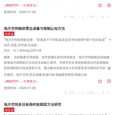
效率不足的缺陷。为解决该问题，提出一种结合卷积神经网络（convolutional
<网络PDF>
<引用本文>
neural network， CNN）与约束容许域（constraint admissible region，
更新时间：
2026-07-28
CAR）的短弧航迹智能轨道族分类方法。方法首先，利用不同轨道族的雅可比
698
|
1182
|
0
常数约束，构建各轨道族的CAR，表征假设轨道集合。其次，根据地月轨道数
据库生成训练集，通过训练，CNN可实现依据假设轨道对其所属轨道族的快
地月空间物体雷达成像与智能认知方法
速、精准分辨。最后，将CNN方法与不同轨道族的CAR结合，建立轨道族的联
AI导读
合判别机制，实现目标航迹的智能归属分析。结果仿真结果表明，在使用
”
“
地月空间探测新进展，"发展基于不同轨道及姿态变化模型约束下的目标成像与
DRO（distant retrograde orbit）卫星观测HaloL1、HaloL2等轨道的典型场景
刘丹,张磊,尚华涛,任远桢
智能认知方法，是实现地月空间物体高稳健探测的核心路径"，研究团队揭示了
中，所提出的CNN-CAR方法可使CAR面积减少50%，且对未知航迹的分类成
”
DOI：
10.11834/jig.250148
功率较单独使用CAR提升近一倍。结论所设计的算法实现了高鲁棒性的航迹分
轨道运动与雷达信号的耦合机制，为深空探测体系建设奠定了基础。
类。该方法可为地月空间复杂轨道的智能识别、航迹关联与编目维持等任务提
摘要：
目的随着月球探索、深空探测任务的持续推进，地月空间物体的高稳健
供有效参考。
探测成为保障航天活动安全的核心需求。本研究旨在系统探索雷达对该类物体
的探测机制与信息获取方法，重点解决其轨道动力学高度复杂导致的信号积累
效率低与成像效果差等难题。方法首先，通过对地月空间典型轨道的分析，揭
关键词：
地月空间;雷达成像;轨道约束;电磁散射模型;智能认知
示了不同轨道目标相对于雷达的径向距离与速度变化规律；其次，针对目标姿
<网络PDF>
<引用本文>
态转动难以等效简化的关键问题，论述了融合轨道运动方程与电磁散射模型的
更新时间：
2026-07-28
必要性，阐明运动约束模型是实现复杂条件下雷达成像处理的理论基础；最
633
|
2294
|
0
后，基于雷达探测月面目标的典型场景，对比月面不同区域的雷达成像结果，
实证分析了轨道特性差异对径向观测量变化规律的影响机制，进一步阐明运动
地月空间多目标高时效跟踪方法研究
约束模型对成像性能提升的意义。结果不同轨道类型目标的径向运动特征存在
AI导读
显著差异，这直接决定了雷达信号处理策略的选择；姿态与轨道的强耦合效应
”