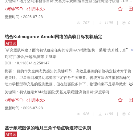
关键词：
地月空间;非合作目标;天基光学观测;编目定轨;远距离逆行轨道（DRO）;近直线罩轨道（NRHO）
术的三体轨道约束条件下的空间目标编目定轨关键算法，以远距逆行轨道
<网络PDF>
<引用本文>
（distant retrograde orbit，DRO）和近直线晕轨道（near rectilinear halo
更新时间：
2026-07-28
orbit，NRHO）组成的地月空间卫星星座，模拟天基平台与空间目标的光学观
707
|
1199
|
0
测数据，利用仿真数据，采取动力学统计定轨算法，探讨了不同平台轨道误
差、不同平台数量和平台分布，以及不同观测数据条件下的DRO、NRHO目标
结合Kolmogorov-Arnold网络的高轨目标初轨确定
的编目定轨精度。结果在天基平台轨道误差1 km、光学成像观测2″测量噪声水
AI导读
平、光压10%模型误差的仿真条件下，2DRO与2NRHO地月空间导航星座对
”
“
研究团队构建了面向初轨确定任务的专用KAN模型架构，采用"先升维，后降
DRO目标单站定轨精度为1～7 km，双站3天内每天观测3 h，定轨精度约1
刘宏宇,张余,张超群,陈果,尹继豪
维"的策略增强物理特征提取能力，并设计了融合运动状态约束的损失函数，为
km，预报1天轨道精度优于1.3 km；对于NRHO目标，单站观测3天定轨精度为
”
DOI：
10.11834/jig.250147
1～3 km，双站每天观测3 h、6 h以及连续协同观测定轨精度分别优于1.2 km、
解决天基光学观测高轨目标短弧初轨确定问题提供解决方案。
1.1 km和1.0 km，这3种观测条件下预报1天轨道均方根误差（root mean
摘要：
目的作为空间态势感知的关键环节，高效且准确的初轨确定技术对于轨
square error， RMSE）分别优于3.0 km、2.5 km和1.9 km。结果表明，在天基
迹关联、卫星编目和异动感知等下游任务至关重要。传统方法通常依赖精确的
测站误差1 km和3天定轨弧长的条件下，双站观测精度较单站观测有显著提高，
动力学模型和充足的观测数据，但在短弧段条件下，物理约束不足易导致出现
双站每天观测3 h，针对DRO和NRHO目标的定轨精度均优于1.2 km，DRO轨
平凡解或方法不收敛的问题。尽管深度学习方法在数据拟合方面表现优异，但
关键词：
初轨确定;KAN;短弧段;天基光学观测;高轨目标;深度学习
道预报1天的精度优于1.3 km，NRHO轨道预报1天在连续观测3天的条件下精度
其对轨道动力学内在物理规律的建模能力仍存在不足。针对以上问题，提出一
<网络PDF>
<引用本文>
最高，优于1.9 km。结论本文采用完备的三体动力学模型，通过对典型地月空
种基于KAN（Kolmogorov-Arnold network）的天基光学观测高轨目标短弧初轨
更新时间：
2026-07-28
间目标光学定轨的多种场景仿真，发现双站每天3 h观测的编目定轨能力优于单
确定模型，该模型兼具强大的物理规律捕捉能力和数学拟合能力，能够获得稳
626
|
1188
|
0
站每天连续观测的定轨精度。这一结论对地月空间编目定轨观测效率和观测体
定且高精度的定轨结果。方法首先，构建了面向初轨确定任务的专用KAN模型
制的规划和布局，以及地月空间区域的态势感知能力论证和分析有重要的工程
架构，采用“先升维，后降维”的策略增强物理特征提取能力，并设计了融合运动
基于频域图像的地月三角平动点轨道特征识别
应用价值。
状态约束的损失函数，以针对性优化初轨确定性能。此外建立了一个大规模的
AI导读
天基光学观测短弧段数据集，该数据集源自真实在轨卫星数据，每个观测弧段