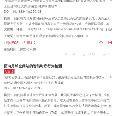
“
中国科学院新疆天文台研究人员提出基于DeepSORT的高效地月空间多目标自
使传统成像模型失效，基于精确运动约束的补偿算法可有效抑制成像散焦，月
王磊,张晓明,支挥,张茵迪,何梦秋,姜晓军
动跟踪方法，"能够跟踪轨迹交叉的多目标，且在暗弱目标偶尔未提取或断续消
面成像实验进一步验证了考虑运动约束模型的重要性。结论发展基于不同轨道
DOI：
10.11834/jig.250138
失的复杂场景中，仍能准确跟踪多目标"，为深空探测光学跟踪体系建设奠定了
及姿态变化模型约束下的目标成像与智能认知方法，是实现地月空间物体高稳
”
健探测的核心路径，对构建深空探测体系具有重要意义。
基础。
摘要：
目的针对地月空间多目标运动状态复杂及高动态跟踪的挑战，为满足大
视场光学探测中对多个运动速度和方向不一致目标的快速、准确跟踪需求，本
文提出一种基于 DeepSORT（deep simple online and realtime tracking）的
高效地月空间多目标自动跟踪方法。方法首先根据目标的形态特征生成自适应
关键词：
地月空间;图像处理;多目标跟踪;空间目标;DeepSORT
检测框，并针对不同类别目标配置差异化的检测框策略，同时结合特征提取技
<网络PDF>
<引用本文>
术计算运动目标的表观信息，将其融入DeepSORT算法框架，显著提升了多目
更新时间：
2026-07-28
标跟踪的准确性和实时性。结果仿真目标跟踪模式下的图像实验结果表明，该
474
|
1110
|
0
方法的多目标跟踪准确度达到95.0%，IDF1分数为96.2%。新疆天文台南山1 m
大视场望远镜目标跟踪模式下的实测数据结果显示，该方法的多目标跟踪准确
面向月球空间站的智能时序行为检测
度达到91.5%，IDF1分数为91.7%，4 k × 4 k图像的处理时间约为0.53 s/帧，并
AI导读
且在目标消失和轨迹交叉等复杂场景下表现出较强的鲁棒性。结论该方法能够
”
“
研究团队提出高效时序动作检测框架，采用稀疏光流表征与知识蒸馏技术，将
跟踪轨迹交叉的多目标，且在暗弱目标偶尔未提取或断续消失的复杂场景中，
苗仕林,唐业鹏,张淳杰,刘传凯,张济韬,曹建峰
光流计算耗时缩减至传统方法的1/4，总处理时间从132.1 h降至32.5 h，平均精
仍能准确跟踪多目标。
DOI：
10.11834/jig.250135
度均值从60.7%提升至61.5%，为航天员动作检测提供轻量化、高精度解决方
”
案。
摘要：
目的随着全球太空经济加速发展，我国航天事业已进入深空探测、空间
站常态化运营与地月资源开发的新阶段。航天员在复杂太空环境中的动作规范
性直接影响任务安全与效率。然而，现有视频动作检测方法因依赖密集光流计
算，存在高计算成本与实时性不足的瓶颈，难以满足航天任务中长时间、高精
关键词：
动作检测;时序动作定位（TAD）;知识蒸馏;视频理解;太空任务安全监测