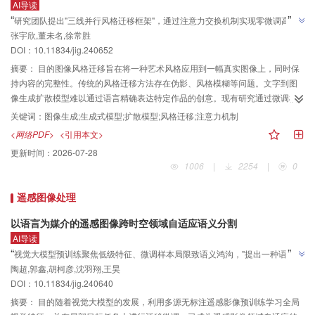
AI导读
Light Field Focal Stack）、HFUT-Lytro（Hefei University of Technology
”
“
研究团队提出"三线并行风格迁移框架"，通过注意力交换机制实现零微调高效
Lytro）和Lytro Illum数据集上与11种方法进行比较。在DUTLF-FS数据集中，相
”
张宇欣,董未名,徐常胜
风格迁移，为任意图像风格迁移提供了无需额外计算成本的解决方案。
比FESNet模型，在不额外引入深度图线索的前提下，最大F指标相对提升
DOI：
10.11834/jig.240652
0.2%；在HFUT-Lytro数据集中，相比FESNet模型，平均绝对误差相对降低
摘要：
目的图像风格迁移旨在将一种艺术风格应用到一幅真实图像上，同时保
12.9%；在Lytro Illum数据集中，相比LFTransNet模型，平均绝对误差相对降低
持内容的完整性。传统的风格迁移方法存在伪影、风格模糊等问题。文字到图
22.2%。消融实验进一步证实了所设计的模块的有效性。结论本文提出的显著
像生成扩散模型难以通过语言精确表达特定作品的创意。现有研究通过微调模
性检测模型能有效增强复杂场景中的显著区域特征，并抑制背景区域，能够准
型或文本嵌入技术提升风格准确度，但微调模型引入了额外计算成本，效率较
确地识别显著目标。
关键词：
图像生成;生成式模型;扩散模型;风格迁移;注意力机制
低。针对这些挑战，本文提出一种无需额外微调模型的高效风格迁移方法。方
<网络PDF>
<引用本文>
法本文方法包含一种新颖的三线并行风格迁移框架，即图像生成路径、内容引
更新时间：
2026-07-28
导路径和风格引导路径。利用摄影和艺术图像作为视觉提示，通过一种新颖的
1006
|
2254
|
0
注意力交换机制，将引导图像信息注入新图像生成路径，实现灵活、高效的任
意图像风格迁移。结果通过定性和定量实验比较，本文方法能够在推理时间内
遥感图像处理
生成高质量的风格迁移结果，定性实验表明本文方法适用于人像、风景和静物
等多种题材，水墨、油画和素描等多种风格，且视觉效果优于对比的先进风格
以语言为媒介的遥感图像跨时空领域自适应语义分割
迁移方法；定量实验表明本文方法提升了风格准确性，取得了最优结果。结论
AI导读
所提方法在零微调设置下即可对任意输入图像完成风格迁移，无需针对特定风
”
“
视觉大模型预训练聚焦低级特征、微调样本局限致语义鸿沟，"提出一种语言文
格或内容重新训练或微调模型。该方法能够同时处理丰富多样的视觉内容，涵
陶超,郭鑫,胡柯彦,沈羽翔,王昊
本引导的'全局模型预训练—局部模型微调'的领域自适应框架"，借助LLaVA生成
盖人像、建筑、静物、自然风景等常见题材，以及广泛的艺术风格，包括但不
”
DOI：
10.11834/jig.240640
时空描述引导学习，跨时空遥感分割实验验证有效。
限于水墨、油画、素描等主流风格。并在上述任意内容与风格的组合中，均稳
摘要：
目的随着视觉大模型的发展，利用多源无标注遥感影像预训练学习全局
定输出高保真、风格一致、语义保持完整的迁移结果。