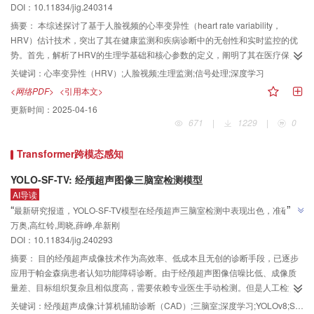
DOI：10.11834/jig.240314
的模式识别能力，能够有效提取复杂视觉特征和处理非线性生理信号，在提高
估计精度方面展现出显著优势。本综述旨在提供基于人脸视频的HRV估计技术
摘要：
本综述探讨了基于人脸视频的心率变异性（heart rate variability，
”
的全面视角，为学术界和工业界的技术创新和应用拓展提供重要参考。
HRV）估计技术，突出了其在健康监测和疾病诊断中的无创性和实时监控的优
势。首先，解析了HRV的生理学基础和核心参数的定义，阐明了其在医疗保健
领域的应用潜力。接着，详细介绍了人脸视频采集的技术细节、数据预处理流
关键词：
心率变异性（HRV）;人脸视频;生理监测;信号处理;深度学习
程，重点讨论了多种HRV参数估计方法，包括传统信号处理技术和深度学习算
<网络PDF>
<引用本文>
法。分析表明，深度学习技术在HRV估计方面因其强大的模式识别能力，能够
更新时间：
2025-04-16
有效提取复杂视觉特征和处理非线性生理信号，在提高估计精度方面展现出显
671
|
1229
|
0
著优势。本综述还对比了传统方法和深度学习方法在不同应用场景中的表现，
指出了各自的优势与局限性，并总结了基于人脸视频HRV估计技术的实际应用
Transformer跨模态感知
案例，如健康评估、情绪识别、精神压力评估、疲劳检测和心血管疾病早期预
警等。因此，本综述提出了未来研究的方向，包括降低头部运动和环境光变化
YOLO-SF-TV: 经颅超声图像三脑室检测模型
的干扰、优化模型选择及减少对训练数据的依赖等，以促进HRV估计技术的发
AI导读
展。本综述旨在提供基于人脸视频的HRV估计技术的全面视角，为学术界和工
”
“
最新研究报道，YOLO-SF-TV模型在经颅超声三脑室检测中表现出色，准确率
业界的技术创新和应用拓展提供重要参考。
”
万奥,高红铃,周晓,薛峥,牟新刚
显著提升，为帕金森病早期诊断提供新工具。
DOI：10.11834/jig.240293
摘要：
目的经颅超声成像技术作为高效率、低成本且无创的诊断手段，已逐步
应用于帕金森病患者认知功能障碍诊断。由于经颅超声图像信噪比低、成像质
量差、目标组织复杂且相似度高，需要依赖专业医生手动检测。但是人工检测
不仅费时费力，还可能因为操作者的主观因素影响，造成检测结果出现差异
关键词：
经颅超声成像;计算机辅助诊断（CAD）;三脑室;深度学习;YOLOv8;Swin Transformer