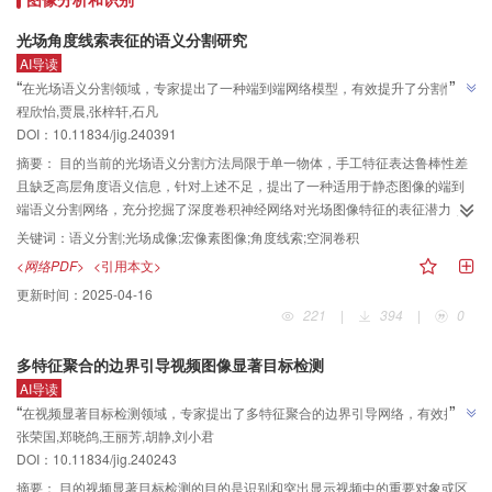
像，获得干净的无透射图像。结果将所提方法分别在合成灰度数据集和合成彩
色数据集上进行训练，并在3个合成数据集和2个真实数据集上进行测试，与代
光场角度线索表征的语义分割研究
表性的5种方法进行了比较，所提方法取得了最好的视觉效果，且在一定程度上
AI导读
消除了原始图像中的噪声。在峰值信噪比（peak signal-to-noise ratio，
”
“
在光场语义分割领域，专家提出了一种端到端网络模型，有效提升了分割性
PSNR）、结构相似性（structural similarity index， SSIM）、学习感知图像块
”
程欣怡,贾晨,张梓轩,石凡
能，为光场技术在场景理解中的应用提供了新方向。
相似度（learned perceptual image patch similarity， LPIPS）和费雷歇初始距
DOI：10.11834/jig.240391
离（Fréchet inception distance， FID）4个评价指标上均取得了最好的结果。
摘要：
目的当前的光场语义分割方法局限于单一物体，手工特征表达鲁棒性差
结论本文方法能够有效地解决不同类型文档图像中的透射现象，提高了文档图
且缺乏高层角度语义信息，针对上述不足，提出了一种适用于静态图像的端到
像去透射任务的准确性和效率，有望集成到各种摄像头、扫描仪等实际硬件设
端语义分割网络，充分挖掘了深度卷积神经网络对光场图像特征的表征潜力，
备。
探索了空间和角度结构关系以解决过分割和欠分割问题。方法从多尺度光场宏
关键词：
语义分割;光场成像;宏像素图像;角度线索;空洞卷积
像素图像构造出发，基于多种骨干网络设计，提出了一个高效角度特征提取器
<网络PDF>
<引用本文>
（angular feature extractor， AFE）与空洞空间金字塔池化（atrous spatial
更新时间：
2025-04-16
pyramid pooling， ASPP）结合的光场语义分割模型。其中，在编码器模块中
221
|
394
|
0
采用ASPP以高效地提取并融合宏像素图像中的多尺度空间特征，提高模型对复
杂场景的适应能力；在解码器中设计AFE用于提取宏像素图像中的角度结构线
多特征聚合的边界引导视频图像显著目标检测
索，减少特征在连续下采样过程中造成的角度信息丢失。结果通过在LF
AI导读
Dataset开源数据集上与7种光场最佳方法（state-of-the-art， SOTA）进行实
”
“
在视频显著目标检测领域，专家提出了多特征聚合的边界引导网络，有效提升
验，利用ResNet101作为骨干网络时所提模型在测试集上实现了88.80%的平均
”
张荣国,郑晓鸽,王丽芳,胡静,刘小君
了检测出的显著目标边界质量。
交并比（mean intersection over union， mIoU），在所有对比方法中是最佳
DOI：10.11834/jig.240243
的。结论本文所提模型在提升语义分割性能方面具有可行性和有效性，能够更
加精确地捕捉到图像中细微变化的信息，实现更精确的边界分割，为光场技术
摘要：
目的视频显著目标检测的目的是识别和突出显示视频中的重要对象或区