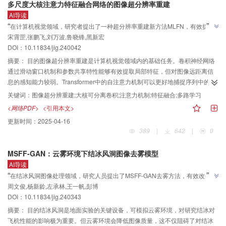
多尺度大核注意力特征融合网络的图像超分辨率重建
嵌入水印的同时增强特征点强度，避免水印嵌入削弱特征点稳定性，增强其抗
生成视频检测任务在此类场景下数据集和基准不足的问题，有助于促进生成视
AI导读
攻击能力，提高水印的鲁棒性；2）水印嵌入过程中的像素修改总量由峰值信噪
频检测领域的发展。论文相关数据集与代码下载地址：
”
“
在计算机视觉领域，研究者提出了一种超分辨率重建新方法MLFN，有效提升
比约束，并根据感知引导模型实现各像素修改量的差异化分配，最大限度地确
https://cstr.cn/31253.11.sciencedb.22031和
”
宋霄罡,张鹏飞,刘万波,鲁晓锋,黑新宏
了图像重建精度和模型性能。
保水印的不可感知性。结果实验结果表明，本文算法对特征点的稳定性有显著
https://github.com/ZenT4n/DVGD。
DOI：10.11834/jig.240042
增强，在嵌入水印图像的峰值信噪比高于40 dB的前提下，水印提取的准确率在
大多数攻击的情况下都优于目前先进局部水印算法。结论本文算法有效提高了
摘要：
目的图像超分辨率重建是计算机视觉领域内的基础任务。卷积神经网络
特征点的稳定性，在水印不可见性和水印鲁棒性方面均获得了更优的效果。
通过滑动窗口机制和参数共享特性能够有效提取局部特征，但对图像远距离信
息的感知能力较弱。Transformer中的自注意力机制可以更好地捕捉序列中的全
局依赖关系，但同时会带来高额计算资源占用的问题。方法为了解决这些问
关键词：
图像超分辨重建;大核可分离卷积;注意力机制;特征融合;多路学习
题，本文提出了一种基于多尺度大核注意力特征融合网络的超分辨率重建方法
<网络PDF>
<引用本文>
MLFN（multi-scale large kernel attention feature fusion network），该网络采
更新时间：
2025-04-16
用多路径结构学习不同的水平特征表示，从而增强网络的多尺度提取能力。此
389
|
642
|
0
外，设计了一种多尺度大核可分离卷积块，它兼顾了自注意力机制强大的全局
信息捕捉能力和卷积强大的局部感知能力，能更好地提取全局特征与局部特
MSFF-GAN：云雾环境下结冰风洞图像去雾模型
征。同时，在末端加入了轻量级的标准化注意力模块，在进一步增强模型性能
AI导读
的同时，实现了网络模型的轻量化设计。结果基于5个公开测试数据集，与11种
”
“
在结冰风洞图像处理领域，研究人员提出了MSFF-GAN去雾方法，有效改善云
代表性方法进行了实验对比，结果表明本文方法在不同放大倍数下均有最佳表
”
周文俊,杨新龄,左承林,王一帆,彭博
雾环境下图像质量，为飞机结冰研究提供精准数据。
现，所提MLFN比信息多重蒸馏网络（iterative mean distillation network，
DOI：10.11834/jig.240343
IMDN）的峰值信噪比（peak signal-to-noise ratio，PSNR）平均提升0.2 dB，
重建图像在视觉上具有明显优势。结论本文提出了一种基于多尺度大核注意力
摘要：
目的结冰风洞是地面实验的关键设备，可模拟云雾环境，对研究结冰对
特征融合网络的超分辨率重建方法，借助精心设计的多尺度大核可分离卷积
飞机性能的影响极为重要。但云雾环境会降低图像质量，这不仅阻碍了对结冰