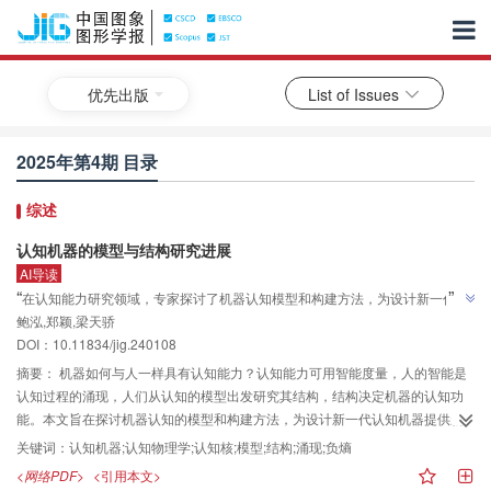
优先出版
List of Issues
2025年第4期 目录
综述
认知机器的模型与结构研究进展
AI导读
”
“
在认知能力研究领域，专家探讨了机器认知模型和构建方法，为设计新一代认
”
鲍泓,郑颖,梁天骄
知机器提供新模型、结构和方法论，为探索人和机器认知机制提供新视角。
DOI：10.11834/jig.240108
摘要：
机器如何与人一样具有认知能力？认知能力可用智能度量，人的智能是
认知过程的涌现，人们从认知的模型出发研究其结构，结构决定机器的认知功
能。本文旨在探讨机器认知的模型和构建方法，为设计新一代认知机器提供新
的模型、结构和方法论。本文用分析、归纳和演绎的方法综述认知机器模型和
关键词：
认知机器;认知物理学;认知核;模型;结构;涌现;负熵
结构的起源、演进与发展趋势。首先，从20世纪初计算机器的发明和DNA双螺
<网络PDF>
<引用本文>
旋结构模型的发现谈起，阐述了“图灵机模型 + 冯·诺依曼结构”划时代意义的科