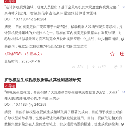
AI导读
合提供了更丰富的信息。同时，采用了最小点距离交并比（minimum point
”
“
在计算机视觉领域，研究人员提出了基于全景相机的大尺度室内视觉定位基准
distance based intersection over union，MPDIoU）损失函数来进一步提升检
”
余海林,刘佳润,叶智超,陈信宇,占若豪,申屠溢醇,陆仲赟,章国锋
数据集，为评估视觉定位算法提供全面解决方案。
测性能。结果对比实验表明，与原RT-DETR算法相比，改进后的模型网络参数
DOI：10.11834/jig.240284
量下降了25%，精度、召回率、平均精度均值（mean average precision，
摘要：
目的视觉定位广泛应用于自动驾驶、移动机器人和增强现实等领域，是
mAP）分别提高了2.3%、5.5%、5.2%；与YOLOv5m、YOLOv8m和Gold-
计算机视觉领域的关键技术之一。现有的室内视觉定位数据集在重复纹理、对
YOLO-s相比，在模型网络参数量较低的情况下mAP又分别提高了6.3%、
称结构和相似场景等方面不能完全反映出实际应用中的挑战，缺少相应指标反
5.2%、1.8%。结论本文提出的HK-DETR算法能够有效适应网络摄像头下多种
映视觉定位在实际应用中的问题。针对这些问题，提出一个基于全景相机的大
复杂环境的持刀危险行为检测场景，相较于其他参与对比的模型，其性能优势
关键词：
视觉定位;数据集;特征匹配;位姿求解;重复纹理
尺度室内视觉定位基准数据集。方法选取了4种在实际应用中具有代表性的视觉
得到了充分的展现。
<网络PDF>
<引用本文>
定位场景，使用全景相机对选取场景进行分时段稠密采集，获取不同时间段下
更新时间：
2025-04-16
的室内全景数据。设计一种面向大尺度场景的全景建图算法对采集的数据进行
324
|
1182
|
0
高效准确地重建；同时设计一种基于建筑计算机辅助设计（computer-aided
design，CAD）图的尺度恢复算法以恢复重建的真实尺度。通过激光测量和渲
扩散模型生成视频数据集及其检测基准研究
染对比方式对所提大尺度室内视觉定位数据集的精度进行定量和定性分析。此
AI导读
外，设计一种新的视觉定位算法评估指标——注册率和误定位率曲线，结合常
”
“
在视频生成领域，专家创建了大规模多类型生成视频数据集DGVD，为生成视
用评估指标和所提指标对当前视觉定位算法进行全面地评估和分析。结果提出
”
郑天鹏,陈雁翔,温心哲,李严成,王志远
2
频检测提供新基准，推动领域发展。
的室内大场景视觉定位数据集总覆盖面积超过20 000 m
。评估结果显示当前较
DOI：10.11834/jig.240259
先进的方法在本文数据集上仍有很大的提升空间。注册率和误定位率曲线反映
出当前视觉定位算法无法有效地避免误定位问题，在保持较低误定位率的条件
摘要：
目的扩散模型在视频生成领域取得了显著的成功，目前用于视频生成的
下，当前最先进算法的注册率在多个场景下不到50%。结论本文所提的室内视
扩散模型简单易用，也更容易让此类视频被随意滥用。目前，视频取证相关的
觉定位数据集和指标有助于更为全面地评估视觉定位算法，有助于研究人员对
数据集更多聚焦在人脸伪造领域上，缺少通用场景的描述，使生成视频检测的