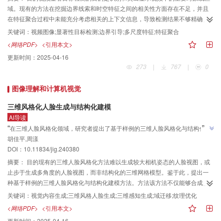
在场景理解中的应用提供了新的研究方向。
域。现有的方法在挖掘边界线索和时空特征之间的相关性方面存在不足，并且
在特征聚合过程中未能充分考虑相关的上下文信息，导致检测结果不够精确。
因此提出了多特征聚合的边界引导网络，进行显著目标边界信息和显著目标时
关键词：
视频图像;显著性目标检测;边界引导;多尺度特征;特征聚合
空信息之间的互补协作。方法首先，提取视频帧显著目标的空间和运动特征，
<网络PDF>
<引用本文>
在不同分辨率下将显著目标边界特征与显著目标时空特征耦合，突出运动目标
更新时间：
2025-04-16
边界的特征，更准确地定位视频显著目标；其次，采用了多层特征注意聚合模
273
|
767
|
0
块以提高不同特征的表征能力，使得各相异特征得以充分利用；同时在训练阶
段采用混合损失来帮助网络学习，以更加准确地分割出运动目标显著的边界区
图像理解和计算机视觉
域，获得期望的显著目标。结果实验在4个数据集上与现有的5种方法进行了比
较，所提方法在4个数据集上的F-measure值均优于对比方法。在
三维风格化人脸生成与结构化建模
DAVIS（densely annotated video segmentation）数据集上，与性能次优的模
AI导读
型相比，F-measure值提高了0.2%，S-measure值略低于最优值0.7%；在
”
“
在三维人脸风格化领域，研究者提出了基于样例的三维人脸风格化与结构化建
FBMS（Freiburg-Berkeley motion segmentation）数据集上，F-measure值比
胡佳平,周漾
模方法，有效构建高质量结构化三维风格人脸模型，生成高质量全角度风格人
次优值提高了0.9%；在ViSal数据集上，平均绝对误差（mean absolute
”
DOI：10.11834/jig.240380
脸视图与纹理贴图。
error，MAE）值仅低于最优方法STVS（spatial temporal video salient）
摘要：
目的现有的三维人脸风格化方法难以生成较大相机姿态的人脸视图，或
0.1%，F-measure值比STVS提高了0.2%；在MCL据集上，所提方法实现了最
止步于生成多角度的人脸视图，而非结构化的三维网格模型。鉴于此，提出一
优的MAE值2.2%，S-measure值和F-measure值比次优方法SSAV（saliency-
种基于样例的三维人脸风格化与结构化建模方法。方法该方法不仅能够合成新
shift aware VSOD）分别提高了1.6%和0.6%。结论提出的方法能够有效提升检
的全相机视角下的风格化人脸视图，还具有生成结构化的人脸三维网格模型的
测出的视频显著目标的边界质量。
关键词：
视觉内容生成;三维风格人脸生成;三维感知生成;域迁移;纹理优化
能力，即包括人脸三维网格以及对应的纹理贴图。具体来说，提出了一个两阶
<网络PDF>
<引用本文>
段的结构化三维风格人脸生成框架，主要包括三维感知人脸生成器域迁移、基
更新时间：
2025-04-16