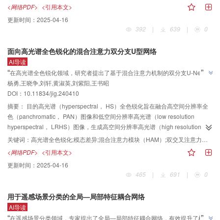
性。针对这一问题，提出了一种基于Swin Transformer和多尺度深度特征融合
<网络PDF>
<引用本文>
的YOLO-SF-TV（YOLO network based on Swin Transformer and multi-scale
更新时间：
2025-04-16
deep feature fusion for third ventricle）模型用于经颅超声图像三脑室检测，以
392
|
639
|
0
提高临床检测准确率，辅助医生进行早期诊断。方法YOLO-SF-TV模型在
YOLOv8的基础上使用基于窗口注意力的Swin Transformer作为模型特征提取网
面向高光谱全色锐化的混合注意力双分支U型网络
络，并引入空间金字塔池化合模块SPP-FCM（spatial pyramid pooling fast
AI导读
incorporating CSPNet and multiple attention mechanisms）扩大网络感受
”
“
在高光谱全色锐化领域，研究者提出了基于混合注意力机制的双分支U-Net结
野，并增强多尺度特征融合能力。在网络的多尺度特征融合部分结合深度可分
杨勇,王晓争,刘轩,黄淑英,刘紫阳,王书昭
构DUNet-HA，有效融合空间—光谱信息，显著提升高光谱全色锐化结果图像的
离卷积和多头注意力机制，提出了PAFPN-DM（path aggregation and feature
”
DOI：10.11834/jig.240410
pyramid network with depthwise separable convolution）模块，并对主干特征
质量。
输出层增加多头注意力机制，以提高网络对不同尺度特征图中全局和局部重要
摘要：
目的高光谱（hyperspectral， HS）全色锐化旨在融合高空间分辨率全
信息的理解能力。同时，将传统卷积替换为深度可分离卷积模块，通过对每个
色（panchromatic， PAN）图像和低空间分辨率高光谱（low resolution
通道单独卷积提高网络对不同通道的敏感性，以保证模型准确度的同时降低训
hyperspectral， LRHS）图像，生成高空间分辨率高光谱（high resolution
练参数和难度，增强模型的泛化能力。结果在本文收集的经颅超声三脑室图像
hyperspectral， HRHS）图像。现有全色锐化算法往往忽略PAN和HS图像之间
关键词：
高光谱全色锐化;模态差异;混合注意力模块（HAM）;双交叉注意力模块（DCAM）;Transformer;空间—光谱依赖关系
数据及对应标签的数据集上进行实验，并与典型的目标检测模型对比。实验结
的模态差异，从而造成特征提取不精确，导致融合结果中存在光谱畸变和空间
<网络PDF>
<引用本文>
果表明，本文提出的YOLO-SF-TV在经颅超声三脑室目标上的平均精确度均值
失真。针对这一问题，提出一种基于混合注意力机制的双分支U-Net（dual-
更新时间：
2025-04-16
（mean average precision， mAP）达到98.69%，相比于YOLOv8提升了
branch U-Net based on hybrid attention， DUNet-HA），实现PAN与HS图像
465
|
691
|
0
2.12%，与其他典型模型相比检测精度达到最优。结论本文提出的YOLO-SF-TV
的多尺度空间—光谱特征的提取和融合。方法设计混合注意力模块（hybrid
模型在经颅超声图像三脑室检测问题上表现优秀，SPP-FCM模块和PAFPN-DM
attention module， HAM）对网络中的每个尺度特征进行编码。在HAM中，利
用于遥感场景分类的全局—局部特征耦合网络
模块可以增强模型检测能力，提高模型泛化性和鲁棒性。同时，本文制作的数
用通道和空间自注意力模块来增强光谱和空间特征，构建一个双交叉注意力模
AI导读
据集将有助于推动经颅超声三脑室图像检测问题的研究。
块（double cross attention module， DCAM），通过学习PAN与HS图像跨模
”
“
在遥感场景分类领域，专家提出了全局—局部特征耦合网络，有效提升了模型
态特征的空间—光谱依赖关系来引导两种特征的重建。与经典的混合