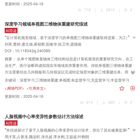
更新时间：
2025-04-16
学研究成果的形成，这一模型和结构催生了通用计算机器的发明，并对计算机
718
|
2910
|
0
科学与技术等新学科的形成起到奠基作用；此后，图灵的天问“机器能思维吗”及
“图灵测试”对后来创立人工智能有重大启示和影响；然后评述近20年来 “深度学
深度学习领域单视图三维物体重建研究综述
习模型 + 卷积神经网络结构”以及 “大语言模型 + 转换器结构”等的里程碑式进展
AI导读
和存在的问题；在最新进展部分综述当前国内外有代表性的3位科学家提出的模
”
“
在计算机视觉领域，基于深度学习的单视图三维物体重建取得进展，为工业生
型和结构：“世界模型”、“空间智能”和“四要素说”，特别是以“四要素说”为基础的
”
刘草,曹婷,康文雄,蒋朝辉,阳春华,桂卫华,梁骁俊
产、医疗诊断等提供解决方案。
认知物理学，为人的认知和机器认知提供了统一的理论框架，构成了机器认知
DOI：10.11834/jig.240389
的4种基本模式——认知螺旋模型和OOXA结构链，讨论了认知核、洋葱模型和
负熵概念，以驾驶脑认知为案例进行具身智能的实验验证；最后，展望了本领
摘要：
从单个视图恢复物体三维结构信息是计算机视觉的重要研究方向，在工
域未来研究和发展趋势。模型定义了机器认知的约束边界，结构决定认知机器
业生产、医疗诊断和虚拟现实等领域发挥重要作用。传统单视图三维物体重建
的涌现性，通过模型 + 结构的研究方法和评价，为探索“人和机器认知的机制”和
方法需要结合几何模板和几何假设以完成特定场景对象的三维重建任务。而当
解决“机器如何认知”这样的人工智能发展的重大问题提供了一种新研究视角、路
前基于深度学习的单视图三维物体重建方法通过数据驱动的方式，在重建对象
关键词：
深度学习;三维物体重建;单视图;有监督学习;无监督学习;半监督学习
径和范式。
适用范围和重建模型鲁棒性等方面取得进展。本文首先讨论近年来单视图三维
<网络PDF>
<引用本文>
物体重建领域常用的数据集与评价指标。然后围绕基于深度学习的单视图三维
更新时间：
2025-04-16
物体重建领域，对有监督学习单视图三维物体重建、无监督学习单视图三维物
914
|
880
|
0
体重建和半监督学习单视图三维物体重建等相关研究工作进行系统性地分析和
总结。最后，对基于深度学习的单视图三维物体重建方法未解决难题进行总
人脸视频中心率变异性参数估计方法综述
结，并展望未来可能的发展趋势与关键技术。
AI导读
”
“
本综述探讨了基于人脸视频的心率变异性估计技术，突出了其在健康监测和疾
周才英,占新龙,魏远旺,张先超,李永刚,王超超,叶晓朗
病诊断中的无创性和实时监控的优势。深度学习技术在HRV估计方面因其强大