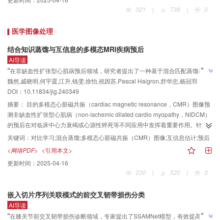
于多视图约束的人脸纹理优化两个步骤。首先，利用二维人脸风格化数据增强
321
|
738
|
0
策略微调三维感知生成器，然后通过一个视图对齐策略对齐基于隐式神经场的
渲染视图以及基于三维网格的渲染视图，再利用多视图约束的梯度回传优化人
医学图像处理
脸模型的纹理贴图，最后通过融合多幅纹理贴图得到最终的纹理贴图。结果本
文三维感知人脸生成结果FID（Fréchet inception distance）指标优于对比实验
结合知识蒸馏与互信息的多模态MRI疾病预后
中基于扩散模型的方法，并能在多种风格域中生成整洁高质量的结构化人脸模
AI导读
型。结论该方法能够有效构建高质量的结构化三维风格人脸模型，生成高质量
”
“
在非缺血性扩张型心肌病预后领域，研究者提出了一种基于混合匹配蒸馏与对
的全角度风格人脸视图与纹理贴图。此外，显式构建的结构化人脸模型能够更
魏然,戚晓明,何宇霆,江升,钱雯,徐怡,祝因苏,Pascal Haigron,舒华忠,杨冠羽
比互信息估计的多模态心脏磁共振图像预后模型，有效提高了小样本场景下的
为便捷地用于三维人脸相关下游任务。
”
DOI：10.11834/jig.240349
预后准确性。
摘要：
目的多模态心脏磁共振（cardiac magnetic resonance，CMR）图像预
测非缺血性扩张型心肌病（non-ischemic dilated cardio myopathy，NIDCM）
的预后在对临床中心力衰竭或心源性猝死等不同应用中发挥着重要作用。针对
多模态CMR图像预后表征困难和标注困难两个挑战，提出了一种基于混合匹配
关键词：
对比学习;混合蒸馏;多模态心脏磁共振（CMR）图像;互信息估计;预后
蒸馏与对比互信息估计的模型，用于小样本上的多模态CMR图像对NIDCM预
<网络PDF>
<引用本文>
后。方法本文的预后模型有两种不同的设计，解决深度学习网络中多模态CMR
更新时间：
2025-04-16
图像的表征困难和模型容易陷入局部最优的问题。首先将不同模态CMR图像组
230
|
520
|
0
合为不同的模态对，并提取对应的图像特征。由于不同模态对的预后目标一致
而图像特征分布之间存在差异，因此设计一种混合匹配蒸馏网络，利用逻辑分
嵌入切片序列关联模式的前交叉韧带损伤分类
布一致性将不同图像特征分布关联匹配，以此约束深度学习网络中多模态特征
AI导读
的提取和引导联合表征。然后在不同模态对之间设计一种互信息的对比学习策
”
“
在膝关节前交叉韧带损伤诊断领域，专家提出了SSAMNet模型，有效提高了诊
略，从而估计出多模态分布上的潜在的分类边界，以此作为预后模型的正则化