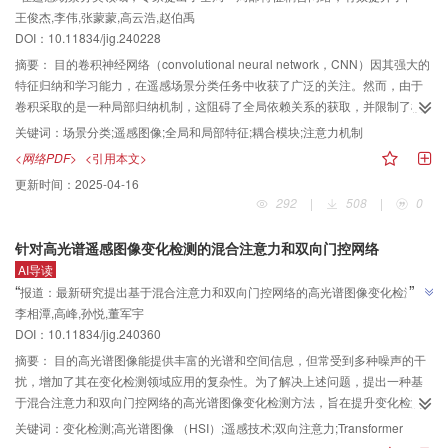
”
王俊杰,李伟,张蒙蒙,高云浩,赵伯禹
特征学习能力，缓解了自注意力机制的计算压力。
Transformer结构相比，设计的DCAM可以通过计算与查询位置无关的交叉注意
DOI：10.11834/jig.240228
力权重来实现两种图像特征的校正，在降低模型计算量的同时，提升网络的性
能。结果在3个广泛使用的HS图像数据集上与11种方法进行对比，在Pavia
摘要：
目的卷积神经网络（convolutional neural network，CNN）因其强大的
center数据集中，相比性能第2的方法hyperRefiner，峰值信噪比（peak
特征归纳和学习能力，在遥感场景分类任务中收获了广泛的关注。然而，由于
signal-to-noise ratio， PSNR）提升了1.10 dB，光谱角制图（spectral angle
卷积采取的是一种局部归纳机制，这阻碍了全局依赖关系的获取，并限制了模
mapper， SAM）降低了0.40；在Botswana数据集中，PSNR提升了1.29 dB，
型的性能。而视觉Transformer（visual Transformer，ViT）的核心在于自注意
关键词：
场景分类;遥感图像;全局和局部特征;耦合模块;注意力机制
SAM降低了0.14；在Chikusei数据集中，PSNR提升了0.39 dB，SAM降低了
力机制，它能够建立全局依赖关系，这一属性可以缓解基于卷积神经网络算法
<网络PDF>
<引用本文>
0.12。结论实验结果表明，所提出的DUNet-HA结构能更好地融合空间—光谱信
的局限性。然而，自注意力机制也带来了更大的计算代价：在计算成对的key-
更新时间：
2025-04-16
息，显著提升高光谱全色锐化结果图像的质量。
value之间的交互关系时，需要在所有空间位置上进行相关计算，从而带来巨大
292
|
508
|
0
的计算压力和内存负担。此外，自注意机制关注于建模全局信息，而忽略了局
部特征细节。为了解决上述问题，提出了一种全局—局部特征耦合网络用于遥
针对高光谱遥感图像变化检测的混合注意力和双向门控网络
感场景分类。方法一方面为了缓解自注意力机制所带来的计算压力，提出了一
AI导读
种双粒度注意力来动态感知数据内容，从而实现更灵活的计算分配；另一方
”
“
报道：最新研究提出基于混合注意力和双向门控网络的高光谱图像变化检测方
面，为了更好地结合全局和局部特征，利用了一种自适应耦合模块来实现全局
”
李相潭,高峰,孙悦,董军宇
法，有效提升检测准确性，显著优于BiT、CBANet等主流方法。
和局部特征的融合。结果在UCM（UC merced land-use）、AID（aerial
DOI：10.11834/jig.240360
image dataset）和NWPU-RESISC45（Northwestern Polytechnical
University remote sensing image scene classification dataset） 3个数据集上
摘要：
目的高光谱图像能提供丰富的光谱和空间信息，但常受到多种噪声的干
进行了实验。为了更好地展示本文方法的优越性，与当前先进的基于卷积神经
扰，增加了其在变化检测领域应用的复杂性。为了解决上述问题，提出一种基
网络和基于视觉Transformer的方法进行了对比，在不同的训练比率下，本文方
于混合注意力和双向门控网络的高光谱图像变化检测方法，旨在提升变化检测
法在3个数据集上分别取得了99.71%（UCM数据集），94.75%（AID数据集训
的性能，从而在复杂环境和多变条件下实现更可靠的变化检测。方法通过整合
关键词：
变化检测;高光谱图像 （HSI）;遥感技术;双向注意力;Transformer
练比率20%），97.05%（AID数据集训练比率50%），92.11%（NWPU-
局部和全局特征，改进了Transformer中的自注意力和前馈神经网络。具体而