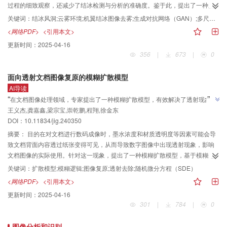
块，有效提高了网络的长距离关系建模能力，利用多路提取块引入多尺度特征
过程的细致观察，还减少了结冰检测与分析的准确度。鉴于此，提出了一种新
进一步提高重建精度，引入标准化注意力模块在实现性能提升的同时维持较低
的图像去雾方法——多尺度特征融合生成对抗网络（multi-scale feature fusion
关键词：
结冰风洞;云雾环境;机翼结冰图像去雾;生成对抗网络（GAN）;多尺度特征融合
的计算资源消耗。
generative adversarial network， MSFF-GAN），旨在改善结冰风洞云雾环境
<网络PDF>
<引用本文>
下的图像质量，提高研究精度。方法利用生成对抗网络的能力，MSFF-GAN高
更新时间：
2025-04-16
效去除结冰风洞图像的雾，核心在于其生成器的特征融合和增强策略。特征融
356
|
673
|
0
合模块通过反投影技术精准融合了图像多尺度特征，增强策略模块通过简洁网
络结构细化中间结果，优化图像质量。本文还设计了一种先验特征融合模块，
面向透射文档图像复原的模糊扩散模型
有效整合至网络中。此外，通过多尺度判别器策略获得全面上下文信息，显著
AI导读
提升视觉质量。同时，采用多重损失函数共同优化去雾模型，确保最优去雾效
”
“
在文档图像处理领域，专家提出了一种模糊扩散模型，有效解决了透射现象，
果。结果在6种结冰风洞云雾场景下，对比了MSFF-GAN去雾方法与其他传统及
”
王义杰,龚嘉鑫,梁宗宝,崇乾鹏,程翔,徐金东
提高了图像去透射任务的准确性和效率。
基于深度学习的云雾方法。实验结果显示，结冰风洞云雾环境下MSFF-GAN生
DOI：10.11834/jig.240350
成的去雾图像更清晰，去雾效果更显著，且在相关评价指标上表现优异。结论
MSFF-GAN在结冰风洞云雾环境中展示出卓越的去雾效果和良好的泛化性，为
摘要：
目的在对文档进行数码成像时，墨水浓度和材质透明度等因素可能会导
结冰风洞图像的清晰化处理提供了新思路，有望为飞机结冰与防除冰研究提供
致文档背面内容透过纸张变得可见，从而导致数字图像中出现透射现象，影响
更精准、可靠的机翼结冰图像数据。
文档图像的实际使用。针对这一现象，提出了一种模糊扩散模型，基于模糊逻
辑的均值回归思想，不需要任何先验知识，增强扩散模型处理文档图像中随机
关键词：
扩散模型;模糊逻辑;图像复原;透射去除;随机微分方程（SDE）
因素的能力，不仅解决了文档图像的透射现象，而且增强了图像的视觉效果。
<网络PDF>
<引用本文>
方法所提方法通过均值回归随机微分方程连续添加随机噪声降低原始图像质
更新时间：
2025-04-16
量，将其转换为带有固定高斯噪声的透射均值状态，随后在噪声网络中引入模
301
|
784
|
0
糊逻辑操作来推理每个像素点的隶属度关系，使模型更好地学习噪声和数据分
布，在逆向过程中，通过模拟相应的逆时间随机微分方程来逐渐恢复低质量图
图像分析和识别