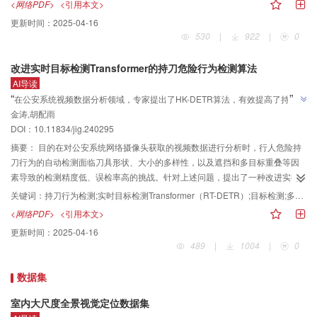
<网络PDF>
<引用本文>
RESISC45数据集训练比率10%）以及94.10%（NWPU-RESISC45数据集训练
言，提出了混合注意力模块，采用卷积神经网络（convolutional neural
更新时间：
2025-04-16
比率20%）的最优分类表现，相较于其他对比方法分别有至少0.14%，
network， CNN）和gMLP（gated multi-layer perceptron）的并行结构，分别
530
|
922
|
0
0.06%，0.27%，0.43%以及0.21%的效果提升。结论本文方法不仅缓解了自注
提取图像的局部特征和全局上下文信息，有效平衡局部细节和全局上下文的特
意力机制中沉重的计算和内存负担，同时将局部细节特征与全局信息相结合，
征提取，起到抑制噪声的作用。同时，构建了双向门控网络，强化通道和空间
改进实时目标检测Transformer的持刀危险行为检测算法
有效提升了模型的特征学习能力。
维度的特征提取，进一步增强全局与局部信息的融合，实现了多时相高光谱图
AI导读
像特征的深度融合。结果实验在3个数据集上与主流的6种方法进行了比较，在
”
“
在公安系统视频数据分析领域，专家提出了HK-DETR算法，有效提高了持刀危
Framland数据集中，相比于BiT（bitemporal image Transformer）模型，准确
”
金涛,胡配雨
险行为检测的精度和效率。
率和Kappa系数分别提高0.34%和2.02%；在Hermiston数据集中，相比于
DOI：10.11834/jig.240295
CBANet（cross-band 2-D self-attention network）模型，准确率和Kappa系数
分别提高1%和2.08%。同时消融实验结果证明，混合注意力模块和双向门控网
摘要：
目的在对公安系统网络摄像头获取的视频数据进行分析时，行人危险持
络能有效地融合局部与全局信息，提升变化检测的精度。结论本文方法通过高
刀行为的自动检测面临刀具形状、大小的多样性，以及遮挡和多目标重叠等因
效融合局部和全局特征，显著提升了变化检测的准确性，证明了其在实际应用
素导致的检测精度低、误检率高的挑战。针对上述问题，提出了一种改进实时
中的潜力。在3个高光谱数据集的大量实验结果表明，本文方法在变化检测任务
目标检测Transformer（real-time detection Transformer，RT-DETR）的持刀危
关键词：
持刀行为检测;实时目标检测Transformer（RT-DETR）;目标检测;多尺度特征融合;Transformer;危险行为检测
中性能优异，显著优于BiT、CBANet等主流方法。
险行为检测算法（human-knife detection Transformer，HK-DETR）。方法首
<网络PDF>
<引用本文>
先，设计了倒置残差级联模块（inverted residual cascade block，IRCB）作为
更新时间：
2025-04-16
主干网络中的基本块（BasicBlock），这使得网络更加轻量化，减少了计算冗
489
|
1004
|
0
余，并提高了对全局特征和长距离依赖关系的理解能力；其次，提出了跨阶并
行空洞融合网络结构（cross stage partial-parallel multi-atrous convolution，
数据集
CSP-PMAC），专注于多尺度特征的提取，使模型能有效识别不同大小和角度
的刀具；最后，引入了Haar小波下采样（Haar wavelet-based
室内大尺度全景视觉定位数据集
downsampling，HWD）模块来替换原模型中的下采样操作，为多尺度特征融