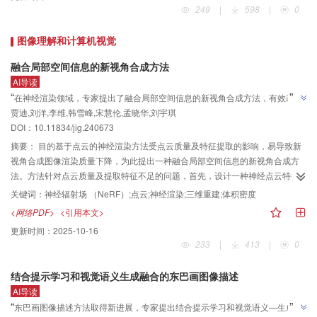
249
|
598
|
0
域。
ResNet50（residual network）作为视觉提取分支获取图像视觉特征。在此基
础上，提出结构—视觉跨模态注意力机制（structural-visual interactive
图像理解和计算机视觉
attention mechanism，SVIAM），融合骨骼和视觉特征，得到高分辨力的联合
特征表示。此外，为增强骨骼特征的一致性，提出结构内聚损失（structural
融合局部空间信息的新视角合成方法
cohesion loss，SCLoss）函数，持续优化骨骼特征，有效减少模态内差异，保
AI导读
证算法的稳定性与准确性。结果实验结果表明，所提算法在SYSU-MM01数据集
”
“
在神经渲染领域，专家提出了融合局部空间信息的新视角合成方法，有效改善
上表现卓越，相较于基线DEEN（diverse embedding expansion network），
贾迪,刘洋,李维,韩雪峰,宋慧伦,孟晓华,刘宇琪
了因点云质量和特征提取导致的渲染质量下降，为提升渲染效果提供了新方
在all search模式下，Rank-1准确率提高4.21%，mAP（mean average
”
DOI：10.11834/jig.240673
案。
precision）提高3.52%；在indoor search模式下，Rank-1准确率提高7.39%，
摘要：
目的基于点云的神经渲染方法受点云质量及特征提取的影响，易导致新
mAP提高2.56%。结论本研究提出融合结构与视觉特征的VI-ReID算法，有效提
视角合成图像渲染质量下降，为此提出一种融合局部空间信息的新视角合成方
升了跨模态行人重识别的识别精度，并在复杂场景中展现较高的鲁棒性和准确
法。方法针对点云质量及提取特征不足的问题，首先，设计一种神经点云特征
性。
对齐模块，将点云与图像匹配区域的特征进行对齐，融合后构成神经点云，提
关键词：
神经辐射场 （NeRF）;点云;神经渲染;三维重建;体积密度
升其特征的局部表达能力；其次，提出一种神经点云Transformer模块，用于融
<网络PDF>
<引用本文>
合局部神经点云的上下文信息，在点云质量不佳的情况下仍能提取可靠的局部
更新时间：
2025-10-16
空间信息，有效增强了点云神经渲染方法的合成质量。结果实验结果表明，在
233
|
413
|
0
真实场景数据集中，对于只包含单一物品的数据集Tanks and Temples，本文方
法在峰值信噪比（peak signal to noise ratio， PSNR）指标上与
结合提示学习和视觉语义生成融合的东巴画图像描述
NeRF（neural radiance field）方法相比提升19.2%，相较于使用点云输入的
AI导读
方法Tetra-NeRF和Point-NeRF分别提升了6.4%和3.8%，即使在场景更为复杂
”
“
东巴画图像描述方法取得新进展，专家提出结合提示学习和视觉语义—生成融
的ScanNet数据集中，与NeRF方法及Point-NeRF相比分别提升了34.6%和