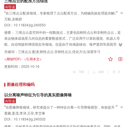
三维点云的配准方法综述
平面3个视角进行多视角融合学习，使模型能够更全面地自适应专注于冠状动脉
AI导读
细长局部结构；在解码阶段，为了建模血管切片间的长依赖关系同时保持线性
”
“
在三维点云配准领域，专家梳理了点云配准方法，为精确高效处理提供解决方
复杂度，设计基于残差视觉Mamba的上采样解码器块，解码器块首先使用加法
”
万航,吴晓群
案。
运算执行特征融合，随后将结果输入到残差视觉Mamba层中进行长依赖关系建
DOI：10.11834/jig.240550
模，最后通过三线性插值操作对特征图进行上采样。为了更准确地分割细分支
摘要：
三维点云是空间中的一组数据点，主要包括刚性点云和非刚性点云，是
血管，进一步提出两阶段分割模型：在第1阶段，采用MDSVM-UNet++对整幅
表达物体或场景几何信息的重要数据形式，广泛应用于计算机视觉、机器人导
CT图像进行直接分割，结果用于指导原图像的分块；随后，将分块后的数据重
航、自动驾驶和增强现实等领域。但是由于传感器移动、噪声遮挡等原因导致
新输入MDSVM-UNet++进行第2阶段分割，最终合并所有分块的分割结果。在
数据产生偏移、不完整和不准确等问题，给后续处理带来挑战，因此，如何实
保证分割结果连续性的情况下，进一步减少了分割结果中的假阳性点，同时提
关键词：
三维点云;配准;刚性点云;非刚性点云;优化方法;深度学习
现精确、高效和鲁棒的三维点云配准显得尤为重要。点云配准是对从同一场景
高冠脉的连续性和平滑度。结果实验结果表明，提出的两阶段MDSVM-
<网络PDF>
<引用本文>
的不同位置采集的两个或多个三维点云进行配准的过程，需要找到源点云和目
UNet++方法在IMAGECAS数据集上的Dice相似系数、豪斯多夫距离和平均豪斯
更新时间：
2025-10-16
标点云之间的对应关系，然后求解它们之间的变换矩阵。经过配准后点云数据
多夫距离分别优于基准网络ImageCAS 5.41%、8.545 6和0.809 3。结论本文
799
|
466
|
0
能够在同一个坐标系下进行对齐，方便进行处理。本文将点云配准方法进行梳
提出一种采用多方向蛇形卷积和视觉残差Mamba的两阶段冠状动脉分割方法：
理并按照求解对应关系和求解变换矩阵进行分类，更直观地对点云配准方法进
提出的多方向蛇形卷积可以更全面更准确地捕捉血管结构特征；设计的基于残
图像处理和编码
行介绍与对比。分别介绍刚性点云配准方法和非刚性点云配准方法，总结了目
差视觉Mamba的解码器模块，在线性复杂度下实现了血管切片间的长依赖关系
前基于优化的学习方法与基于深度学习方法的概况，介绍一些代表性的点云配
的建模，最终实现低资源环境下更准确的冠状动脉分割。
以分离噪声特征为引导的真实图像降噪
准方法，为进一步的研究提供帮助。此外，本综述总结了基准数据集。最后，
AI导读
提出今后在这一领域上可能产生的问题及研究建议。
”
“
在图像降噪领域，研究者提出了一种特征分离—引导降噪模型，有效提升了图
”
黄颖,姜茂,李泽,王菲,李艾琳
像降噪的稳定性和泛化性。
DOI：10.11834/jig.240332
摘要：
目的基于合成噪声训练的去噪模型在实际应用中效果不佳。同时，许多