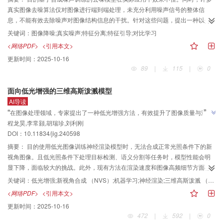
真实图像去噪算法仅对图像进行端到端处理，未充分利用噪声信号的整体信
息，不能有效去除噪声对图像结构信息的干扰。针对这些问题，提出一种以分
离噪声特征为引导的真实图像降噪网络。方法采用特征分离的策略，设计噪声
关键词：
图像降噪;真实噪声;特征分离;特征引导;对比学习
图像到无噪声图像映射和无噪声图像到噪声图像映射的对称网络约束噪声特征
<网络PDF>
<引用本文>
分离，从而将噪声特征从图像内容特征中分离开来。采用对比学习对噪声特征
更新时间：
2025-10-16
提取进行进一步的约束，提高模型对噪声特征的学习能力。然后将分离模块提
89
|
115
|
0
取到的噪声特征作为图像降噪的先验，噪声特征引导网络在特征域进行噪声特
征的抑制。最后，双向映射都通过相应的损失函数进行约束，该网络架构具有
面向低光增强的三维高斯泼溅模型
较强的适应性和稳定性。结果实验在SIDD（smartphone image denoising
AI导读
dataset），DND（darmstadt noise dataset）sRGB和PolyU（PolyU-real-
”
“
在图像处理领域，专家提出了一种低光增强方法，有效提升了图像质量与渲染
world-noisy-images-dataset） 3个数据集上进行测试。在PolyU数据集上与其
”
程龙昊,李常颢,胡瑞珍,刘利刚
速度，为低光照图像处理提供了新方案。
他算法相比，峰值信噪比（peak signal-to-noise ratio，PSNR）提高0.25%，
DOI：10.11834/jig.240598
结构相似性（structural similarity index measure，SSIM）提高0.72%；在
SIDD数据集中进行消融实验以验证分离网络的有效性。结论本文提出的特征分
摘要：
目的使用低光图像训练神经渲染模型时，无法合成正常光照条件下的新
离—引导降噪模型，综合特征分离和特征引导的思想，并融合对比学习的优
视角图像。且低光照条件下处理目标检测、语义分割等任务时，模型性能会明
点。该模型更好地利用了噪声信息，针对性地进行图像降噪，提升了图像降噪
显下降，面临较大的挑战。此外，现有方法在渲染速度和图像高频细节方面存
的稳定性和泛化性。
在不定。针对现有问题，本文提出一种对三维高斯泼溅模型进行低光增强的方
关键词：
低光增强;新视角合成 （NVS）;机器学习;神经渲染;三维高斯泼溅 （3D GS）
法。方法首先利用一个轻量化的光照预测网络将三维高斯泼溅模型中三维高斯
<网络PDF>
<引用本文>
分布的颜色属性分解为物体本征颜色和光照两个部分，利用本征颜色渲染得到
更新时间：
2025-10-16
正常光照场景图像，同时使用多种损失函数从结构和颜色上改善图像质量；为
472
|
592
|
0
了提高图像中高频细节的清晰度，采用固定几何的优化方案。结果实验在低光