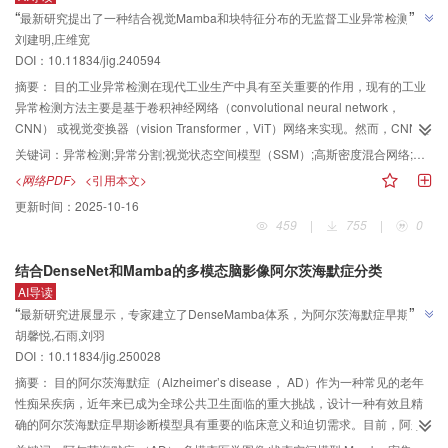
”
“
最新研究提出了一种结合视觉Mamba和块特征分布的无监督工业异常检测模
以及双图像扫描策略开发了一系列基于状态空间模型的目标跟踪模型。而且在7
”
刘建明,庄维宽
型，有效提升了检测效果，为工业异常检测领域提供新解决方案。
个数据集上对所提出的模型进行了全面评测，结果显示，TMamba在降低计算
DOI：10.11834/jig.240594
量和参数量的同时，在各数据集上均取得显著性能。TMamba-B在LaSOT数据
集上取得了66%的成功率，超越了大多数基于Transformer的模型，同时仅有
摘要：
目的工业异常检测在现代工业生产中具有至关重要的作用，现有的工业
50.7 M的参数量和14.2 G的计算量。结论提出的TMamba算法探索了使用状态
异常检测方法主要是基于卷积神经网络（convolutional neural network，
空间模型进行目标跟踪的可能性。TMamba在多个数据集上以更少的参数量和
CNN） 或视觉变换器（vision Transformer，ViT）网络来实现。然而，CNN 存
计算量实现了与基于Transformer的目标跟踪模型相当的性能。TMamba的低参
在难以处理长距离依赖关系的不足，而ViT又面临时间复杂度高的问题。基于
关键词：
异常检测;异常分割;视觉状态空间模型（SSM）;高斯密度混合网络;异常数据集
数量、低计算量以及低显存占用的特点，有望进一步促进目标跟踪模型的实际
此，提出一种结合视觉Mamba和块特征分布的无监督工业异常检测模型。方法
<网络PDF>
<引用本文>
应用，并推动跟踪模型序列级训练的发展。
该模型包含两个互补分支网络：块特征分布估计网络和基于视觉Mamba的自编
更新时间：
2025-10-16
码重建网络。块特征分布估计网络主要依赖局部块特征进行异常检测，通过融
459
|
755
|
0
合高效的预训练块特征描述网络以及视觉Mamba编码器提取的正常样本的块特
征，学习一个高斯混合密度网络来估计正常样本局部块特征的分布。在测试阶
结合DenseNet和Mamba的多模态脑影像阿尔茨海默症分类
段利用高斯混合密度网络估计异常图像的各个位置的异常得分，从而得到一个
AI导读
局部异常得分图（local anomaly map，LAM）；基于视觉Mamba的自编码重
”
“
最新研究进展显示，专家建立了DenseMamba体系，为阿尔茨海默症早期诊断
构网络则利用视觉Mamba编码器来捕捉长距离关联特征，增强对跨不同类别和
”
胡馨悦,石雨,刘羽
提供精准支持。
形态的复杂异常图像的全局建模能力，在测试阶段利用重建误差估计异常图像
DOI：10.11834/jig.250028
的全局异常得分图（global anomaly map，GAM）；最后，合并LAM和GAM得
到最终检测结果。结果在MvTec AD（MvTec anomay detection dataset）、
摘要：
目的阿尔茨海默症（Alzheimer’s disease， AD）作为一种常见的老年
VisA和BTAD（bean tech anomaly detection）等公开数据集上与其他先进算法
性痴呆疾病，近年来已成为全球公共卫生面临的重大挑战，设计一种有效且精
进行了比较，取得了有竞争力的结果。在MvTec AD数据集上所提模型相比性能
确的阿尔茨海默症早期诊断模型具有重要的临床意义和迫切需求。目前，阿尔
第2的模型在像素级上 AU-ROC（area under the receiver operating
茨海默症的临床诊断通常依赖于正电子发射断层扫描（positron emission