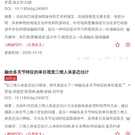
”
罗霜,钱文华,刘朋
合的方法，有效提升了描述准确性和文化表达能力。
2.1%。结论本文方法能够更好地利用点云的局部空间信息，有效改善了稀疏视
DOI：10.11834/jig.240601
角图像输入下因点云质量和提取特征导致的渲染质量下降，实验结果验证了本
文方法的有效性。
摘要：
目的东巴画是纳西族传统艺术的瑰宝，其画面视觉元素丰富、色彩分
明，具有鲜明的地域文化特色和民族特征。针对现有图像描述方法在东巴画描
述中存在的领域偏移问题，提出一种结合提示学习和视觉语义—生成融合的东
巴画图像描述方法。该方法引入内容提示模块和视觉语义—生成融合损失，旨
关键词：
东巴画;图像描述;提示学习;视觉语义—生成融合;领域偏移
在引导模型学习东巴画的主题信息，提升描述的准确性和文化表达能力。方法
<网络PDF>
<引用本文>
采用编码器—解码器（encoder-decoder）架构实现东巴画图像描述的生成。编
更新时间：
2025-10-16
码器采用卷积神经网络（convolutional neural network，CNN）捕获图像中关
190
|
757
|
0
键的语义信息，并将这些特征整合到解码器编码层中的归一化层，控制文本描
述的生成过程；解码器采用Transformer结构实现，利用自注意力机制有效地捕
融合多关节特征的单目视觉三维人体姿态估计
捉输入序列中的长距离依赖关系，使模型关注输入序列中的关键信息。此外，
AI导读
本文在解码器之前引入了内容提示模块。该模块通过图像特征向量得到图像的
”
“
在三维人体姿态估计领域，研究者提出了一种融合多关节特征的单目视觉三维
主体、动作等信息，并将其构建成提示信息作为描述文本的后置提示。通过后
”
贾迪,何德堃,韩雪峰,杨柳,程硕,刘宇琪
人体姿态估计网络，有效提高了准确性和泛化性。
置提示信息，解码器能有效地关注描述文本中具体的文化场景和细节特征，增
DOI：10.11834/jig.240672
强对东巴画特定图案和场景的识别与理解能力。同时，引入了视觉语义—生成
融合损失，通过优化该损失，引导模型提取东巴画中的关键信息，从而生成与
摘要：
目的针对目前三维人体姿态估计方法未能有效处理时间序列冗余，难以
图像保持高度一致的描述文本。结果实验结果表明，在东巴画测试集上，本文
捕获人体关节上微小变化的问题，提出一种融合多关节特征的单目视觉三维人
所提方法在BLEU_1（bilingual evaluation understudy）到BLEU_4、
体姿态估计网络。方法在关节运动特征提取模块中，采用多分支操作提取关节
METEOR（metric for evaluation with explicit ordering）、ROUGE（recall-
在时间维度上的运动特征，并将不同特征融合形成具有高度表达力的特征表
关键词：
三维人体姿态估计;人体拓扑结构;多分支网络;特征融合;姿态约束
oriented understudy for gisting evaluation）和CIDEr（consensus-based
示。关节特征融合模块整合了不同关节组和中间帧的全局信息，通过矩阵内积
<网络PDF>
<引用本文>