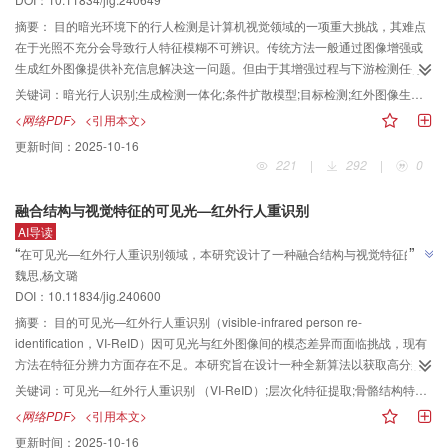
”
确率和跟踪成功率分别提高1.8%和1.3%。结论实验结果表明，所提算法能有效
了新方案。
适应光照不足场景，同时对光线充足的场景也能提升性能，使得算法能有效适
摘要：
目的暗光环境下的行人检测是计算机视觉领域的一项重大挑战，其难点
应不同场景，为无人机稳定、长效工作提供有力支持。本文算法更多细节发布
在于光照不充分会导致行人特征模糊不可辨识。传统方法一般通过图像增强或
于https://gitee.com/simplechl/FIERCF。
生成红外图像提供补充信息解决这一问题。但由于其增强过程与下游检测任务
存在分离，限制其应用性能。针对这一问题，提出一种面向暗光条件下行人识
关键词：
暗光行人识别;生成检测一体化;条件扩散模型;目标检测;红外图像生成;端到端联合优化;多模态融合
别的生成检测一体化方法，旨在解决传统范式中暗光图像数据增强和下游检测
<网络PDF>
<引用本文>
任务间的割裂问题。方法提出一种端到端生成检测一体化架构，利用条件扩散
更新时间：
2025-10-16
模型从暗光图像生成辅助红外模态图像，并通过生成的多尺度特征提升目标检
221
|
292
|
0
测性能。此外，为了避免梯度无法经过VAE（variational autoencoder） 解码
器传递的问题，进一步提出生成检测端到端联合优化策略。结果在LLVIP（low-
融合结构与视觉特征的可见光—红外行人重识别
light visible-infrared paired dataset）和VTMOT（visible-thermal multiple
AI导读
object tracking dataset）数据集上的实验结果表明，本文方法在总体精度指标
”
“
在可见光—红外行人重识别领域，本研究设计了一种融合结构与视觉特征的新
上显著优于传统方法和其他先进方法。在LLVIP数据集上，本文方法的F1值为
魏思,杨文璐
算法，有效提升了跨模态行人重识别的识别精度，并在复杂场景中展现较高的
85.75%，平均精度均值（mAP）为75.35%，优于传统方法中结果最佳的
”
DOI：10.11834/jig.240600
SCI（self-calibrated illumination）方法（F1值82.05%，mAP值72.30%）和
鲁棒性和准确性。
其他先进方法中结果最佳的Faster_RCNN_hrnet（F1值82.91%，mAP值
摘要：
目的可见光—红外行人重识别（visible-infrared person re-
70.02%）。在VTMOT数据集上，本文方法同样表现优异，F1值为90.01%，
identification，VI-ReID）因可见光与红外图像间的模态差异而面临挑战，现有
mAP为73.44%，优于SCI方法（F1值85.91%，mAP值72.19%）和
方法在特征分辨力方面存在不足。本研究旨在设计一种全新算法以获取高分辨
Faster_RCNN_hrnet（F1值84.48%，mAP值71.16%）。此外，消融实验验证
力的行人特征，弥补跨模态识别任务中的不足。方法提出一种融合结构与视觉
关键词：
可见光—红外行人重识别 （VI-ReID）;层次化特征提取;骨骼结构特征;结构—视觉跨模态注意力机制 （SVIAM）;结构内聚损失 （SCLoss）
了生成模块和联合优化策略在整体框架中的有效性。结论本文证明了生成检测
特征的VI-ReID算法，通过双流分支进行处理。首先，借助姿态估计提取骨骼关
<网络PDF>
<引用本文>
一体化框架在复杂低光环境下的优越性，有效解决了生成过程与检测任务割裂
键点生成结构特征图，通过图卷积网络（graph convolutional network，
更新时间：
2025-10-16
的问题。未来研究将进一步优化生成效率，并扩展该方法至更多多模态应用领
GCN）学习骨骼的结构化信息，以构建结构特征提取分支；同时，以