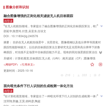
场景的新视角合成数据集LOM（low-light & normal-light & over-exposure
图像分析和识别
multi-view dataset）上与主流方法进行了比较，与对比结果中最佳方法相比，
峰值信噪比（peak signal-to-noise ratio，PSNR）指标平均提升0.12 dB，结构
融合图像增强的正则化相关滤波无人机目标跟踪
相似性（structural similarity index， SSIM）指标平均提升1.3%，学习感知图
AI导读
像块相似度（learned perceptual image patch similarity， LPIPS）指标平均提
”
“
在无人机航拍领域，专家提出了融合图像增强的正则化目标跟踪算法，有效提
高5.5%，训练时间仅有以往方法的1/5，渲染速度则达到以往方法的1 000倍以
”
邵延华,陈慧玲,付贵,吴亚东,任珍文
升了光照不足场景下的跟踪性能，为无人机稳定工作提供支持。
上。结论本文方法能够更快地进行训练和渲染，同时也具有更高的图像质量，
DOI：10.11834/jig.240576
图像的高频细节和结构更加清晰，并通过全面的对比实验验证了方法的有效性
摘要：
目的在无人机航拍场景中，光照变化、图像模糊以及低分辨率等因素对
与先进性。
跟踪性能影响较大，以往的目标跟踪算法主要研究充足光照和高分辨率下的鲁
棒跟踪，对光线不足场景中目标跟踪能力不足。现有的弱光场景跟踪算法往往
通过添加独立前置增强模块实现“先增强后跟踪”的架构，隔离了相关滤波中正则
关键词：
计算机视觉;目标跟踪;无人机（UAV）;相关滤波（CF）;图像增强
化模块对场景的感知，从而限制了跟踪算法对场景的适应能力。方法针对以上
<网络PDF>
<引用本文>
问题，提出一种融合图像增强的正则化无人机相关滤波目标跟踪算法，实现了
更新时间：
2025-10-16
在光线变化和光照不足的情况下对航拍目标的鲁棒跟踪。构建自适应图像增强
216
|
333
|
0
模块用以处理光线不足问题，便于获取更多信息；将光照质量因子引入时间正
则化来约束跟踪响应的差异，融合光照信息实现对时间正则化的动态约束。结
面向暗光条件下行人识别的生成检测一体化方法
果在两个公开无人机数据集上进行实验，在UAVdark70数据集上，提出的跟踪
AI导读
模型在跟踪精度、跟踪成功率上均排名第1，与基准算法AutoTrack相比，所提
”
“
在计算机视觉领域，专家提出了一种暗光环境下行人识别的生成检测一体化方
模型跟踪准确率和跟踪成功率分别提高5.7%和4.3%；在UAV123@10fps数据
沈羽翔,郭鑫,王昊,胡柯彦,陶超
法，有效解决了图像增强与检测任务分离的问题，为低光环境下行人检测提供
集中，本模型在跟踪精度、跟踪成功率上均排名第1。与基准算法相比，跟踪准
DOI：10.11834/jig.240649