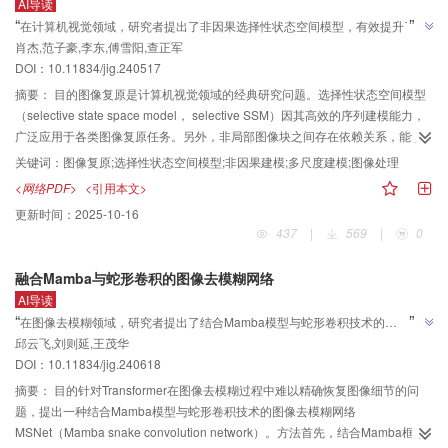
AI导读
”
“
在计算机视觉领域，研究者提出了非因果选择性状态空间模型，有效提升了图
”
肖杰,范子豪,李东,傅雪阳,查正军
像复原性能，为图像复原研究开辟了新方向。
DOI：10.11834/jig.240517
摘要：
目的图像复原是计算机视觉领域的经典研究问题。选择性状态空间模型
（selective state space model， selective SSM）因其高效的序列建模能力，
广泛应用于各类图像复原任务。另外，非局部图像块之间存在依赖关系，能够
辅助提升复原性能。而传统SSM采用确定性的令牌（token）扫描方式，仅能提
关键词：
图像复原;选择性状态空间模型;非因果建模;多尺度建模;图像处理
取令牌序列的单向依赖关系。此时，令牌间的关系建模因在序列中的先后顺序
<网络PDF>
<引用本文>
受到因果性制约，这与图像块之间的非因果相互关系形成冲突，限制了复原性
更新时间：
2025-10-16
能的进一步提升。针对此问题，提出一种面向图像复原的非因果选择性状态空
437
|
569
|
0
间模型，旨在赋予SSM建模令牌之间非因果依赖关系的能力。方法为解决SSM
在因果性建模与图像内容非因果关系之间的矛盾，提出随机扫描策略，突破了
融合Mamba与蛇形卷积的图像去模糊网络
传统扫描方式在因果性和空间限制上的局限，实现了令牌序列之间的非因果建
AI导读
模。具体而言，构建了随机重排和逆重排函数，实现了非固定次序下的令牌扫
”
“
在图像去模糊领域，研究者提出了结合Mamba模型与蛇形卷积技术的
描，有效建模了不同令牌之间的非因果依赖关系。此外，针对图像退化干扰存
”
邱云飞,刘则延,王茂华
MSNet，有效提升了图像细节恢复能力。
在空间尺度变化和形态结构复杂的特点，融合多尺度先验构建了具有局部与全
DOI：10.11834/jig.240618
局信息互补性的非因果Mamba模型（non-causal Mamba， NCMamba），实
现了对于各类图像复原任务的有效适配。结果实验分别在图像去噪、去模糊和
摘要：
目的针对Transformer在图像去模糊过程中难以精确恢复图像细节的问
去阴影任务上进行，验证了所提非因果建模和局部—全局互补策略的有效性。
题，提出一种结合Mamba模型与蛇形卷积技术的图像去模糊网络
与现有方法相比，所提模型在图像去阴影数据集SRD（shadow removal
MSNet（Mamba snake convolution network）。方法首先，结合Mamba框架