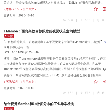
dataset）上的峰值信噪比提升0.86 dB。结论面向图像复原任务，构建了非因果
与蛇形卷积，提出蛇形状态空间模块（snake state-space module，SSSM）。
关键词：
图像去模糊;Mamba模型;方向扫描模块 （DSM）;蛇形卷积;蛇形通道注意力 （SCA）
选择性状态空间模型，建模了令牌之间的非因果依赖关系，实现了局部与全局
SSSM通过调整卷积核的形状和路径，动态适应图像局部特征并调整卷积方向，
<网络PDF>
<引用本文>
信息的有效互补，显著提升了复原性能。所提方法在主客观评价指标上均取得
以对齐不同的模糊条纹模式；其次，使用多方向扫描模块（direction scan
更新时间：
2025-10-16
优异性能，为图像复原领域提供了新的解决方案。
module，DSM）进行多个方向的扫描，捕捉图像中的长期依赖。再利用离散状
580
|
507
|
0
态空间方程合并多方向的结构信息，增强模型对全局结构的捕捉能力；最后，
引入蛇形通道注意力（snake channel attention，SCA），利用门控设计筛选
TMamba：面向高效目标跟踪的视觉状态空间模型
和调整模糊信息的权重，确保在去除模糊的同时保留关键细节。结果实验在
AI导读
GoPro和HIDE数据集上，与主流的卷积神经网络（convolutional neural
”
“
在目标跟踪领域，研究者提出了基于视觉状态空间的TMamba算法，有效降低
network，CNN）和Transformer去模糊方法相比，MSNet的峰值信噪比（peak
”
康奔,陈鑫,赵洁,王栋
了计算量和显存占用，为序列级训练提供新思路。
signal to noise ratio，PSNR）分别提升1.2%和1.9%，结构相似性（structural
DOI：10.11834/jig.240587
similarity，SSIM）分别提升0.6%和0.7%。结论本文方法可以有效去除复杂场
景下产生的图像模糊，并复原细节。
摘要：
目的Transformer的出现显著提升了目标跟踪模型的精度和鲁棒性，但其
二次计算复杂度使得这些模型计算量较大，难以在实际场景中应用。且基于
Transformer的模型还会导致较高的显存消耗，限制了跟踪模型的序列级训练。
为了解决这些问题，提出一种基于视觉状态空间的目标跟踪模型。方法基于视
关键词：
单目标跟踪;状态空间模型（SSM）;多尺度特征融合;序列训练;高效存储模型
觉Mamba框架提出TMamba算法。与基于Transformer的目标跟踪模型相比，
<网络PDF>
<引用本文>
TMamba在实现优越性能的同时显著降低了计算量和显存占用，为跟踪模型的
更新时间：
2025-10-16
序列级训练提供了新的思路。TMamba的核心模块是特征融合模块，该模块将
871
|
581
|
0
深层特征的语义信息与浅层特征的细节信息相结合，为预测头提供更精确的特
征，从而提高预测的准确性。此外，本文还提出双图像扫描策略来弥补视觉状
结合视觉Mamba和块特征分布的工业异常检测
态空间模型与追踪领域之间的差距。双图像扫描策略联合扫描模板和搜索区域
AI导读
图像，使视觉状态空间模型更适配跟踪模型。结果基于所提出的特征融合模块