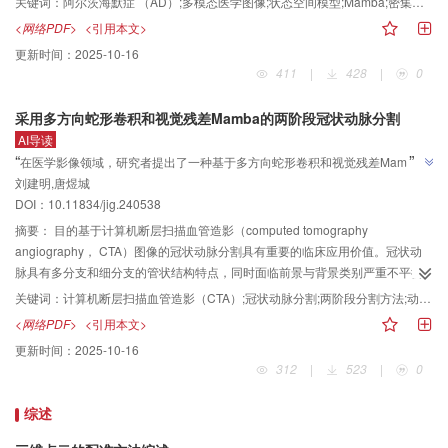
关键词：
阿尔茨海默症 （AD）;多模态医学图像;状态空间模型;Mamba;密集连接神经网络
characteristic curve）指标提升了0.9%，在图像级上 AU-ROC指标提升了
tomography， PET）和核磁共振成像（magnetic resonance imaging， MRI）
<网络PDF>
<引用本文>
2.4%。在BTAD数据集所提模型相比性能第2的模型在图像级上 AU-ROC 提升
两种医学影像数据。然而，由于这两种模态间存在信息差异大、未精确配准等
更新时间：
2025-10-16
0.4%。在VisA数据集上模型相比性能第2的模型在像素级上 AU-ROC指标提升
问题，现有的基于人工智能（artificial intelligence， AI）的诊断模型大多仅使
411
|
428
|
0
了0.6%。结论将视觉状态空间用于图像重建检测图像异常是可行的，检测效果
用单一的MRI数据。这在一定程度上限制了多模态影像信息的充分利用和分类性
具有竞争力。
能的进一步提升，制约了其临床实用性。针对上述问题，提出一种结合
采用多方向蛇形卷积和视觉残差Mamba的两阶段冠状动脉分割
DenseNet和Mamba的多模态医学脑影像阿尔茨海默症早期诊断模型
AI导读
DenseMamba。方法该方法以经过标准预处理流程后的PET和MRI数据为输
”
“
在医学影像领域，研究者提出了一种基于多方向蛇形卷积和视觉残差Mamba的
入，预处理流程包括：颅骨剥离、配准、偏置场校正和归一化。MRI和PET级联
刘建明,唐煜城
两阶段冠状动脉分割方法，有效捕捉血管结构特征，实现低资源环境下更准确
后首先经过卷积层和激活层进行初步特征提取，提取到的特征再依次经过若干
”
DOI：10.11834/jig.240538
个交替的Denseblock和TransMamba模块分别进行局部和全局的特征提取。
的冠状动脉分割。
Denseblock内的密集连接结构，增强了局部特征的提取和传播，从而能够捕捉
摘要：
目的基于计算机断层扫描血管造影（computed tomography
影像中的细节信息；而TransMamba模块则基于状态空间模型，高效地建模全
angiography， CTA）图像的冠状动脉分割具有重要的临床应用价值。冠状动
局依赖关系。交替的Denseblock和TransMamba使得模型能够更全面地理解多
脉具有多分支和细分支的管状结构特点，同时面临前景与背景类别严重不平衡
模态数据信息，充分挖掘多模态数据在临床诊断任务上的潜力。最后，将提取
的问题。传统基于卷积神经网络（convolutional neural network， CNN）的冠
关键词：
计算机断层扫描血管造影（CTA）;冠状动脉分割;两阶段分割方法;动态蛇形卷积;状态空间模型（SSM）
到的特征送入分类器得到疾病预测结果。结果为验证方法的有效性，在公开的
状动脉分割网络难以建模血管间的长依赖关系，而基于视觉转换器（vision
<网络PDF>
<引用本文>
ADNI（Alzheimer’s disease neuroimaging initiative）数据集上进行了评估。
Transformer， ViT）的模型由于复杂度过高，在资源有限的现实环境中难以部
更新时间：
2025-10-16
最终模型的准确率（accuracy）、精确度（precision）、召回率（recall）和
署。最新研究表明，以Mamba为代表的状态空间模型（state space model）能
312
|
523
|
0
F1值分别为92.42%、92.5%、92.42%和92.21%。DenseMamba在阿尔茨海
够在保持线性复杂度的情况下有效建模长依赖关系。方法提出一种采用多方向
默症分类任务中较对比算法表现优异，比次优算法准确率提升0.42%。结论实
蛇形卷积和视觉残差Mamba的两阶段冠状动脉分割方法——MDSVM-
综述
验结果表明，DenseMamba能够充分发挥PET和MRI数据的潜力，显著提升分
UNet++。采用传统的编码—解码架构：在编码阶段，为了准确捕捉血管细长而
类性能，为阿尔茨海默症的早期诊断提供更精准的支持。
曲折的管状结构特征，提出新的多方向蛇形卷积模块，从矢状面、冠状面、水