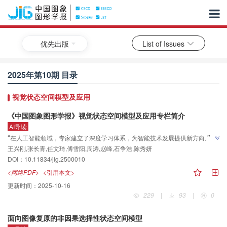
优先出版
List of Issues
2025年第10期 目录
视觉状态空间模型及应用
《中国图象图形学报》视觉状态空间模型及应用专栏简介
AI导读
”
“
”
在人工智能领域，专家建立了深度学习体系，为智能技术发展提供新方向。
王兴刚,张长青,任文琦,傅雪阳,周涛,赵峰,石争浩,陈秀妍
DOI：10.11834/jig.2500010
<网络PDF>
<引用本文>
更新时间：
2025-10-16
229
|
93
|
0
面向图像复原的非因果选择性状态空间模型