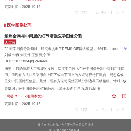
image description evaluation）评价指标上分别达到0.603、0.426、0.317、
的方式表达不同关节组在高纬度空间的相对位置及相互联系，得到中间3D姿态
更新时间：
2025-10-16
0.246、0.256、0.403和0.599，东巴画图像描述文本在主观质量也得到了更好
的初估值。关节约束模块引入中间帧的2D关节点空间位置关系作为隐式约束，
337
|
428
|
0
的效果。结论本文方法显著增强了模型对东巴画图像主题和民族文化特征的捕
与中间帧3D姿态初估值融合，减少不合理的姿态输出，提高最终3D姿态估计的
捉能力，有效提升了生成描述在准确性、语义关联性和表达流畅性方面的表
准确性。结果实验结果表明，与MHFormer方法相比，本文方法在Human3.6M
医学图像处理
现。
数据集上的平均关节位置误差（mean per joint position error，MPJPE）结果
为29.0 mm，误差降低4.9%，对于复杂动作，如SittingDown和WalkDog，误
聚焦全局与中间层的细节增强医学图像分割
差降低了7.7%和8.2%。在MPI-INF-3DHP数据集上，MPJPE指标降低36.2%，
AI导读
曲线下面积（area under the curve，AUC）指标提升12.9%，正确关节点百分
”
“
在医学图像分割领域，研究者提出了DEMS-GIF网络模型，通过Transformer桥
比（percentage of correct keypoints，PCK）指标提升3%。实验结果体现出在
”
刘威,钟淼,刘光伟,王浩男,宁倩
接特征融合和反向注意扩缩区域增强上采样策略，显著提升了分割准确性。
面对复杂动作问题时，网络利用各分支提取了不同的关节时序运动特征，将不
DOI：10.11834/jig.240463
同关节组的位置信息进行融合交互，结合当前帧的关节姿态信息加以约束，取
摘要：
目的随着人工智能的发展，深度学习技术在医学图像分割中得到广泛应
得更高的精度。在HumanEva数据集上的实验结果表明了本文方法适用不同数
用。但现有方法往往采用自上而下或自下而上的方式进行特征融合，易忽略或
据集，消融实验进一步验证了各个模块的有效性。结论本文网络有效地融合了
丢失中间层特征信息。此外，现有方法对病灶区域分割边界不够精细。针对上
人体多关节特征，可以更好地提高单目视觉三维人体姿态估计的准确性，且具
述问题，本文提出一种聚焦全局与中间层特征的细节增强医学图像分割网络
备较高的泛化性。
关键词：
医学图像分割;特征融合;上采样;反向注意力;腐蚀;膨胀
（detail-enhanced medical image segmentation network focusing on global
<网络PDF>
<引用本文>
and intermediate features，DEMS-GIF）。方法首先通过进一步关注中间层信
更新时间：
2025-10-16
息，并利用Transformer提取不同区域之间的长距离依赖关系的能力，设计了一
120
|
105
|
0
种基于Transformer的桥接特征融合模块（Transformer-based bridge feature
fusion module，TBBFF），以提升模型的特征提取能力。其次，通过引入反向
注意力机制，并结合腐蚀和膨胀操作，提出一种反向注意下的扩缩区域增强上
技术支持由北京北大方正电子有限公司提供
采样策略（expanded and scaled region enhanced upsampling strategy
京ICP备05080539号-4