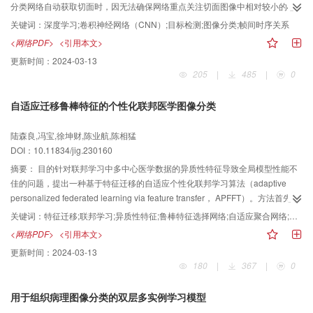
分类网络自动获取切面时，因无法确保网络重点关注切面图像中相对较小的心
码器融合网络能够充分融合多模态特征可以有效地分割小肿瘤部位。
脏区域的细粒度特征，导致高误检率；另外，不同的心脏解剖部件的最佳成像
关键词：
深度学习;卷积神经网络（CNN）;目标检测;图像分类;帧间时序关系
时刻也常常不同步。针对上述问题，提出一种目标检测与分类网络相结合，同
<网络PDF>
<引用本文>
时融合关键帧间时序关系的标准四腔心（four-chamber，4CH）切面图像自动
更新时间：
2024-03-13
获取算法。方法首先，利用自行构建的胎儿心脏超声切面数据集训练目标检测
205
|
485
|
0
网络，实现四腔心区域和降主动脉区域的快速准确定位。接着，当检测到在一
定时间窗内的视频帧存在降主动脉区域时，将包含四腔心目标的候选区域提取
自适应迁移鲁棒特征的个性化联邦医学图像分类
后送入利用自建的标准四腔心区域图像集训练好的分类网络，进一步分类出标
准四腔心区域。最后，通过时序关系确定出可靠的降主动脉区域，将可靠降主
陆森良,冯宝,徐坤财,陈业航,陈相猛
动脉的检测置信度及同一时间窗内各个切面图像中四腔心区域在分类模型中的
DOI：10.11834/jig.230160
输出，加权计算得到标准四腔心切面图像的得分。结果采用本文构建的数据集
训练的YOLOv5x（you only look once version 5 extra large）和Darknet53模
摘要：
目的针对联邦学习中多中心医学数据的异质性特征导致全局模型性能不
型，在四腔心区域和降主动脉区域的检测任务上分别达到94.0%的mAP@0.5和
佳的问题，提出一种基于特征迁移的自适应个性化联邦学习算法（adaptive
61.1%的mAP@［.5∶.95］，以及69.5%的recall@0.5-0.95；在四腔心区域标准
personalized federated learning via feature transfer， APFFT）。方法首先，
性分类任务上TOP-1准确率达到92.4%。将检测与分类模块结合后，系统对四腔
为降低全局模型中异质性特征信息影响，提出鲁棒特征选择网络（robust
关键词：
特征迁移;联邦学习;异质性特征;鲁棒特征选择网络;自适应聚合网络;医学图像分类
心区域的误检率降低了29.38%。结论目标检测与分类网络相结合的策略及帧间
feature selection network， RFS-Net）构建个性化本地模型。RFS-Net通过学
<网络PDF>
<引用本文>
时序信息的加入能够有效调和错检与漏检间的矛盾，同时大幅降低误检率。另
习两个迁移权重分别确定全局模型向本地模型迁移时的有效特征以及特征迁移
更新时间：
2024-03-13
外，所提算法除可自动获取标准的四腔心切面图像外，还可同时给出最佳切
的目的地，并构建基于迁移权重的迁移损失函数以加强本地模型对全局模型中
180
|
367
|
0
面，具有较好的实际应用价值。
有效特征的注意力，从而构建个性化本地模型。然后，为过滤各本地模型中异
质性特征信息，利用自适应聚合网络（adaptive aggregation network， AA-
用于组织病理图像分类的双层多实例学习模型
Net）聚合全局模型。AA-Net基于全局模型交叉熵变化更新迁移权重并构建聚合