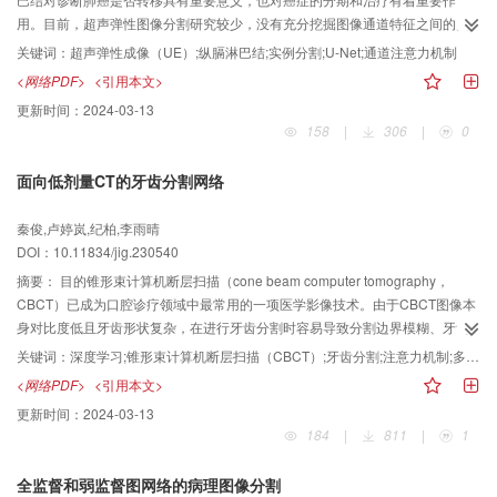
DSC（Dice similarity cofficient）指标分别提高了2.94%和4.93%，而
用。目前，超声弹性图像分割研究较少，没有充分挖掘图像通道特征之间的关
HD95（Hausdorff distance_95）指标则分别降低了8.55和2.45，切实提升了
系。因此，提出一种结合注意力机制的多尺度融合增强的纵膈淋巴结超声弹性
关键词：
超声弹性成像（UE）;纵膈淋巴结;实例分割;U-Net;通道注意力机制
多器官分割任务的性能表现。在ACDC（automatic cardiac diagnosis
图像分割U-Net（attention-based multi-scale fusion enhanced ultrasound
<网络PDF>
<引用本文>
challenge）数据集上，3D分割方法的适用性大多较差，但LoGoFUNet依然得
elastic images segmentation network for mediastinal lymph node， AMFE-
更新时间：
2024-03-13
到了比2D先进方法更好的结果，说明其对数据集的适应能力更强。结论该方法
UNet）。方法首先，考虑到图像可以提供纵膈淋巴结的位置和通道信息，设计
158
|
306
|
0
的分割模型综合尺度内和尺度间的信息交互，具有更好的分割结果，且在数据
密集卷积网络（dense convolutional network， DenseNet）作为模型编码器；
集上的泛化性更好。
其次，结合注意力机制和空洞卷积设计多尺度融合增强解码器，从多尺度和范
面向低剂量CT的牙齿分割网络
围对结节的边界和纹理进行建模；最后，用选择性内核网络设计跳跃连接，将
编码器的中间特征与解码器的输出特征充分融合。根据解码器特征进行数值或
秦俊,卢婷岚,纪柏,李雨晴
通道融合的方式不同，将AMFE-UNet分为A和B两个子型。结果在超声弹性图像
DOI：10.11834/jig.230540
数据集上进行对比实验与验证。结果表明AMFE-UNet平均Dice系数达到
86.593%，较U-Net提升了1.986%；相较于对比模型，AMFE-UNet A在Dice、
摘要：
目的锥形束计算机断层扫描（cone beam computer tomography，
精确度和特异度指标上均达到了最优；AMFE-UNet B在交并比、灵敏度和豪斯
CBCT）已成为口腔诊疗领域中最常用的一项医学影像技术。由于CBCT图像本
多夫距离指标上也达到最优。消融实验和可视化分析表明提出的改进方法具有
身对比度低且牙齿形状复杂，在进行牙齿分割时容易导致分割边界模糊、牙齿
明显的提升效果。结论本文通过密集卷积网络设计分割模型编码器，并利用通
根部错误分割的问题。现有方法往往无法达到预期效果，并且基于深度学习的
关键词：
深度学习;锥形束计算机断层扫描（CBCT）;牙齿分割;注意力机制;多尺度信息;损失函数;分割精度
道注意力机制优化模型特征恢复和连接过程，在超声弹性图像中获得了良好的
分割网络在分割精度等性能提升到一定程度后存在生梯度爆炸、过拟合以及无
<网络PDF>
<引用本文>
纵膈淋巴结分割效果，具有较高的临床应用价值。代码链接：
法关注图像全局信息等限制。然而，牙齿分割在医生制定诊断和治疗计划方面
更新时间：
2024-03-13
https://github.com/Philo-github/AMFE-UNet。
至关重要。为了应对这一问题，提出了一种名为MF-CA Net的牙齿分割模型，
184
|
811
|
1
以提高牙齿分割的准确性和鲁棒性。方法MF-CA Net模型引入了多尺度特征提
取模块（multi-scale feature extraction module， MFEM）和CA（coordinate
全监督和弱监督图网络的病理图像分割
attention）注意力机制，这些模块使网络能够准确地捕捉感兴趣的牙齿区域，