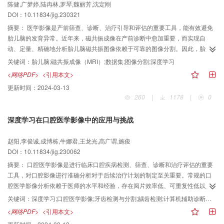
陈健,广梦婷,陆冉林,罗琴,魏丽芳,沈定刚
DOI：10.11834/jig.230321
摘要：
医学影像是产前筛查、诊断、治疗引导和评估的重要工具，能有效避免
胎儿脑的发育异常。近年来，磁共振成像在产前诊断中愈加重要，而实现自
动、定量、精确地分析胎儿脑磁共振图像依赖于可靠的图像分割。因此，胎儿
脑磁共振图像分割具有十分重要的临床意义与研究价值。由于胎儿图像中存在
关键词：
胎儿脑;磁共振成像（MRI）;数据集;图像分割;深度学习
组织器官多、图像质量差及结构变化快等问题，胎儿脑磁共振图像的分割面临
<网络PDF>
<引用本文>
着巨大的困难与挑战。目前，尚未有文献对该领域的方法进行系统性的总结和
更新时间：
2024-03-13
分析，尤其是基于深度学习的方法。本文针对胎儿脑磁共振图像分割方法进行
260
|
1178
|
0
综述，首先，对胎儿脑磁共振图像的主要公开图谱/数据集进行详细说明；接
着，对脑实质提取、组织分割和病灶分割方法进行全面的分类与分析；最后，
深度学习在口腔医学影像中的应用与挑战
对胎儿脑磁共振图像分割面临的挑战及未来的研究方向进行总结与展望。
赵阳,李俊诚,成博栋,牛娜君,王龙光,高广谓,施俊
DOI：10.11834/jig.230062
摘要：
口腔医学影像是进行临床口腔疾病检测、筛查、诊断和治疗评估的重要
工具，对口腔影像进行准确分析对于后续治疗计划的制定至关重要。常规的口
腔医学影像分析依赖于医师的水平和经验，存在阅片效率低、可重复性低以及
定量分析欠缺的问题。深度学习可以从大样本数据中自动学习并获取优良的特
关键词：
深度学习;口腔医学影像;牙齿检测与分割;龋齿检测;计算机辅助诊断（CAD）
征表达，提升各类机器学习任务的效率和性能，目前已广泛应用于医学影像分
<网络PDF>
<引用本文>
析处理的各类任务之中。基于深度学习的口腔医学影像处理是目前的研究热