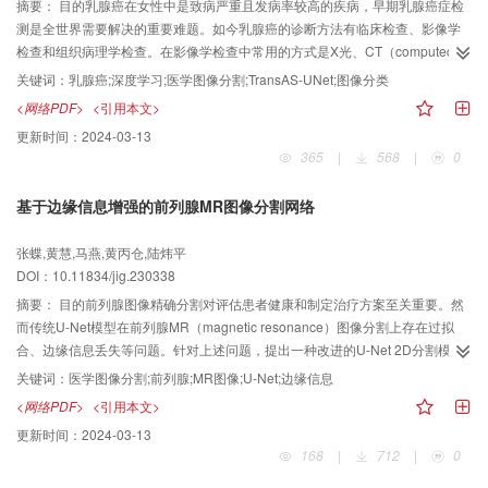
能力弱的问题；同时避免模型的冗余训练，进一步增强模型在不同环境下的鲁
摘要：
目的乳腺癌在女性中是致病严重且发病率较高的疾病，早期乳腺癌症检
棒性。结果为了验证所提模型SDGM的域内泛化性能，将INbreast的单域X-ray
测是全世界需要解决的重要难题。如今乳腺癌的诊断方法有临床检查、影像学
图像作为训练集，多种域偏移的图像为测试集，实验结果表明在域内泛化场景
检查和组织病理学检查。在影像学检查中常用的方式是X光、CT（computed
下SDGM性能优于FCOS（fully convolutional one-stage object detection）、
tomography）、磁共振等，其中乳房X光片已用于检测早期癌症，然而从本地
关键词：
乳腺癌;深度学习;医学图像分割;TransAS-UNet;图像分类
Cascade-RCNN、FoveaBox、ATSS、TOOD（task-aligned one-stage object
乳房X线照片中手动分割肿块是一项非常耗时且容易出错的任务。因此，需要一
<网络PDF>
<引用本文>
detection）、PVTv2-Transformer等方法，泛化性能比baseline方法的
个集成的计算机辅助诊断（computer aided diagnosis，CAD）系统来帮助放
更新时间：
2024-03-13
mAP（mean average precision）提升了9.7%；在训练数据量更小的前提下，
射科医生进行自动和精确的乳房肿块识别。方法基于深度学习图像分割框架，
365
|
568
|
0
单域泛化性能优于INbreast全监督场景下的baseline方法的性能。此外，为了进
对比了不同图像分割模型，同时在UNet结构上采用了Swin架构来代替分割任务
一步验证SDGM在不同数据集的域间的泛化性能，将CBIS-DDSM（curated
中的下采样和上采样过程，实现局部和全局特征的交互。利用Transformer来获
基于边缘信息增强的前列腺MR图像分割网络
breast imaging subset of DDSM）数据集作为训练集而多种域偏移的INbreast
取更多的全局信息和不同层次特征来取代短连接，实现多尺度特征融合，从而
数据集作为测试集进行实验，所提方法SDGM比baseline方法提升了5.8%。结
精准分割。在分割模型阶段也采用了Multi-Attention ResNet分类网络对癌症区
张蝶,黄慧,马燕,黄丙仓,陆炜平
论所提单域泛化模型SDGM能够有效缓解域偏移对模型性能的影响，并能够针
域的等级识别，更好地对乳腺癌进行诊断医疗。结果本文模型在乳腺癌X光数据
DOI：10.11834/jig.230338
对医学数据域未知且数量少的特点进行泛化，能够较灵活地迁移至临床实践中
集INbreast上实现肿块的准确分割，IoU（intersection over union）值达到
未知域下的噪声场景。
95.58%，Dice系数为93.45%，与其他的分割模型相比提高了4%～6%，将得
摘要：
目的前列腺图像精确分割对评估患者健康和制定治疗方案至关重要。然
到的二值化分割图像进行四分类，Accuracy值达到95.24%。结论本文提出的
而传统U-Net模型在前列腺MR（magnetic resonance）图像分割上存在过拟
TransAS-UNet图像分割方法具有良好的性能和临床意义，该方法优于对比的二
合、边缘信息丢失等问题。针对上述问题，提出一种改进的U-Net 2D分割模
维图像医学分割方法。
型，旨在增强边缘信息、降低噪声影响，进而提高前列腺分割效果。方法为缓
关键词：
医学图像分割;前列腺;MR图像;U-Net;边缘信息
解过拟合现象，新模型通过对标准U-Net架构进行修改，将普通卷积替换为深度
<网络PDF>
<引用本文>
可分离卷积，重新设计编码器和解码器结构，降低模型参数量；为保存分割结
更新时间：
2024-03-13
果中的边缘信息，新模型通过ECA（efficient channel attention ）注意力机制
168
|
712
|
0
对U-Net解码器特征进行优化，以放大并保存小尺度目标的信息，并提出边缘信
息模块和边缘信息金字塔模块，恢复并增强边缘信息，以缓解频繁下采样带来