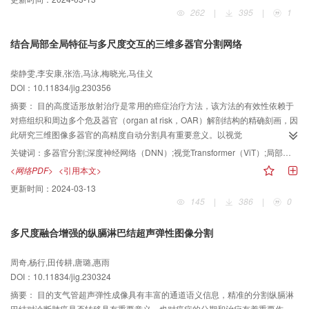
练所得的模型。结论本文提出的弱监督个性化联邦学习框架能有效统一不同形
network）为骨干网络，通过引入残差递归与注意力机制使模型更关注感兴趣区
262
|
395
|
1
式稀疏标注数据并对不同分布的各站点数据训练得到个性化模型，使各站点分
域，采用残差空洞卷积模块捕获更深层次的语义特征信息，使用路径增强模块
割性能均得到显著提升。
在浅层特征中获得精确的定位信息来增强整个特征层次。本文还提出了一种新
结合局部全局特征与多尺度交互的三维多器官分割网络
的多标签损失函数用于提高视盘视杯与背景区域的像素比例并生成最终的分割
图。结果在4个数据集上与多种分割方法进行比较，在ORIGA（online retinal
柴静雯,李安康,张浩,马泳,梅晓光,马佳义
fundus image database for glaucoma analysis）数据集中，本文方法对视盘分
DOI：10.11834/jig.230356
割的JC（Jaccard）指数为0.939 1，F-measure为0.968 6，视杯分割的JC和F-
measure分别为0.794 8和0.885 5；在Drishti-GS1数据集中，视盘分割的JC和
摘要：
目的高度适形放射治疗是常用的癌症治疗方法，该方法的有效性依赖于
F-measure分别为0.951 3和0.975 0，视杯分割的JC和F-measure分别为0.863
对癌组织和周边多个危及器官（organ at risk，OAR）解剖结构的精确刻画，因
3和0.926 6；在Refuge（retinal fundus glaucoma challenge）数据集中，视
此研究三维图像多器官的高精度自动分割具有重要意义。以视觉
盘分割的JC和F-measure分别为0.929 8和0.963 6，视杯分割的JC和F-
Transformer（vision Transformer，ViT）和卷积神经网络（convolutional
关键词：
多器官分割;深度神经网络（DNN）;视觉Transformer（ViT）;局部全局特征;多尺度交互（MSI）
measure分别为0.828 8和0.906 3；在RIM-ONE（retinal image database for
neural network，CNN）结合为代表的三维医学图像分割方法表现出了丰富的
<网络PDF>
<引用本文>
optic nerve evaluation）-R1数据集中，视盘分割的JC和F-measure分别为
应用优势。然而，这类方法往往忽略同一尺度内和不同尺度间的信息交互，使
更新时间：
2024-03-13
0.929 0和0.962 8。在4个数据集上结果均优于对比算法，性能显著提升。此
得CNN和ViT特征的提取和融合受限。本文提出一种端到端多器官分割网络
145
|
386
|
0
外，针对网络中提出的模块分别做了消融实验，验证了RCPA-Net中各个模块的
LoGoFUNet（local-global-features fusion UNet），旨在应对现有方法的缺
有效性。结论实验结果表明，RCPA-Net提升了视盘和视杯分割精度，预测图像
陷。方法首先，针对单一器官分割，提出在同一尺度下并行提取并融合CNN和
多尺度融合增强的纵膈淋巴结超声弹性图像分割
更接近真实标签结果，同时跨数据集测试结果证明了RCPA-Net具有良好的泛化
ViT特征的LoGoF（local-global-features fusion）编码器，并构建了一个端到
能力。
端的三维医学图像分割多尺度网络M0。此外，考虑到器官内部以及器官之间的
周奇,杨行,田传耕,唐璐,惠雨
相互关系，该方法在M0网络的基础上设计并引入了多尺度交互（multi-scale
DOI：10.11834/jig.230324
interaction，MSI）模块和注意力指导（attention guidance，AG）结构，最终
形成了LoGoFUNet。结果在Synapse数据集和SegTHOR（segmentation of
摘要：
目的支气管超声弹性成像具有丰富的通道语义信息，精准的分割纵膈淋
thoracic organs at risk）数据集上，本文方法相比于表现第2的模型，
巴结对诊断肺癌是否转移具有重要意义，也对癌症的分期和治疗有着重要作