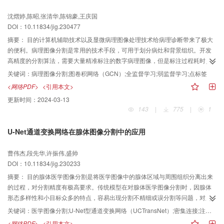
并提取丰富而密集的多尺度特征信息，从而有效地指导分割任务。特别是在牙
沈熠婷,陈昭,张清华,陈锦豪,王庆国
根分割方面，这些模块能够显著提高分割的精度。为了进一步提升分割算法的
DOI：10.11834/jig.230477
性能，还引入了联合损失函数，该损失函数综合考虑了像素级、局部级和全局
级3个方向的牙齿边缘分割，以提高算法的准确性和稳健性。结果实验在数据集
摘要：
目的计算机辅助技术以及显微病理图像处理技术给病理诊断带来了极大
上对MF-CA Net模型与6种主流方法进行了比较。实验结果表明，相较于其他分
的便利。病理图像分割是常用的技术手段，可用于划分病灶和背景组织。开发
割方法，MF-CA Net模型在各项评价指标上都取得了显著的提升。尽管在精度
高精度的分割算法，需要大量精准标注的数字病理图像，但是标注过程耗时费
（accuracy）指标上稍低于DeeplabV3+，但在Dice评价指标上达到了0.949 5
力，具有精准标注的病理图像稀少。而且，病理图像非常复杂，对病理组织分
关键词：
病理图像分割;图卷积网络（GCN）;全监督学习;弱监督学习;点标签
的高分数，相比PyConvU-Net提高了4%，相对于DeeplabV3+提高了约4%，
割算法的鲁棒性和泛化性要求极高。因此，本文提出一种基于图网络的病理图
<网络PDF>
<引用本文>
对比U-Net提高了约16%。此外，平均交并比（mean intersection-over-
像分割框架。方法该框架有全监督图网络（full supervised graph network，
更新时间：
2024-03-13
union，mIoU）指标提升了3%～11%，F2值提升了5%。结论本文提出的MF-
FSGNet）和弱监督图网络（weakly supervised graph network，WSGNet）两
143
|
775
|
1
CA Net网络模型可以实现对牙齿的精确分割。
种模式，以适应不同标注量的数据集以及多种应用场景的精度需求。通过图网
络学习病理组织的不规则形态，FSGNet能达到较高的分割精度；WSGNet采用
U-Net通道变换网络在腺体图像分割中的应用
超像素级推理，仅需要稀疏点标注就能分割病理组织。结果本文在两个公开数
据集GlaS（Gland Segmentation Challenge Dataset）（测试集分为A部分和B
曹伟杰,段先华,许振伟,盛帅
部分）、CRAG（colorectal adenocarcinoma gland）和一个私有数据集
DOI：10.11834/jig.230233
LUSC（lung squamous cell carcinoma）上进行测试。最终，本文所提框架的
两种模式在3个数据集中整体像素级分类精度（overall accuracy，OA）和Dice
摘要：
目的腺体医学图像分割是将医学图像中的腺体区域与周围组织分离出来
指数（Dice index，DI）均优于对比算法，且FSGNet在GlaS B数据集中效果最
的过程，对分割精度有极高要求。传统模型在对腺体医学图像分割时，因腺体
明显，分别提升了1.61%和2.26%，WSGNet在CRAG数据集中较先进算法提升
形态多样性和小目标众多的特点，容易出现分割不精细或误分割等问题，对此
效果最明显，分别提升了2.63%和2.54%。结论本文所提框架的两种模式均优于
根据腺体医学图像的特点对U-Net型通道变换网络分割模型进行改进，实现对腺
关键词：
医学图像分割;U-Net型通道变换网络（UCTransNet）;密集连接;注意力机制;细化器
多种目前先进的算法，表现出较好的泛化性和鲁棒性。
体图像更高精度分割。方法首先在U-Net型通道变换网络的编码器前端加入
<网络PDF>
<引用本文>