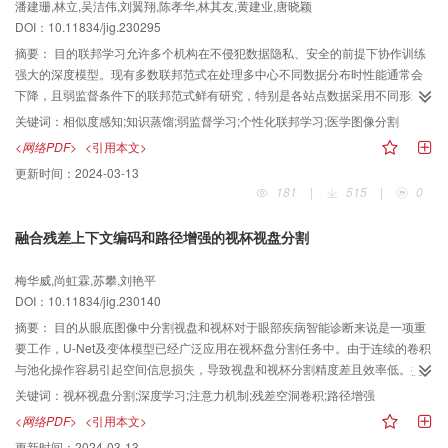
潘建珊,林立,吴洁伟,刘翼翔,陈孝华,林其友,黄建业,唐晓颖
convolutional neural network based on U-Net）性能最佳，F1分数为0.430。
DOI：10.11834/jig.230295
所有方法在面对较大规模的临床数据集GZMH时体现的性能都明显低于它们在
摘要：
目的联邦学习允许多个机构在不侵犯数据隐私、安全的前提下协作训练
一些公开数据集上的性能。结论本文所提出的GZMH数据集能够用于有丝分裂
强大的深度模型。现有多数联邦范式在处理多中心不同数据分布时性能通常会
目标检测与语义分割研究任务，且此数据集中的图像更加接近实际的应用场
下降，且弱监督条件下的联邦范式鲜有研究，特别是各站点数据采用不同形式
景，在推动乳腺病理图像有丝分裂细胞核分割的研究和临床应用方面具有较大
稀疏标注的情况。针对该问题，提出一种站点分布相似度感知知识蒸馏的统一
的价值。数据集的在线发布地址为：
关键词：
相似度感知;知识蒸馏;弱监督学习;个性化联邦学习;医学图像分割
弱监督个性化联邦学习框架（unified weakly supervised personalized
https://doi.org/10.57760/sciencedb.08547。
<网络PDF>
<引用本文>
federated image segmentation via similarity-aware distillation，
更新时间：
2024-03-13
pFedWSD），以应对多中心数据分布和标注上的差异。方法所提出的
181
|
515
|
0
pFedWSD通过循环知识蒸馏为每个站点训练个性化模型，包含动态循环公共知
识积累及个性化两个阶段。第1阶段以不确定度感知方式动态地排序每轮训练中
融合残差上下文编码和路径增强的视杯视盘分割
各站点模型性能，并以循环知识蒸馏的形式积累公共知识；第2阶段通过批标准
化层的统计信息来度量各站点间相似性并聚合得到各站点教师模型并进行知识
梅华威,尚虹霖,苏攀,刘艳平
蒸馏。在弱监督方面，引入门控条件随机场损失和树能量损失相结合的训练目
DOI：10.11834/jig.230140
标，以产生更为精确的伪标注监督信号。结果在眼底视杯视盘分割和视网膜中
心凹无血管区分割两项任务中，pFedWSD的Dice系数和HD95（95%
摘要：
目的从眼底图像中分割视盘和视杯对于眼部疾病智能诊断来说是一项重
Hausdorff distance）指标均优于多种中心式联邦和个性化联邦方法，在两项任
要工作，U-Net及变体模型已经广泛应用在视杯盘分割任务中。由于连续的卷积
务中，Dice系数分别为90.38%和93.12%，相比于较先进的方法
与池化操作容易引起空间信息损失，导致视盘和视杯分割精度差且效率低。提
FedAP（federated learning with adaptive batchnorm for personalized
出了融合残差上下文编码和路径增强的深度学习网络RCPA-Net，提升了分割结
关键词：
视杯视盘分割;深度学习;注意力机制;残差空洞卷积;路径增强
healthcare）和FedALA（adaptive local aggregation for personalized
果的准确性与连续性。方法采用限制对比度自适应直方图均衡方法处理输入图
<网络PDF>
<引用本文>
federated learning）分别提升了1.67%和6.56%，性能接近于全监督集中式训
像，增强对比度并丰富图像信息。特征编码模块以ResNet34（residual neural
更新时间：
2024-03-13