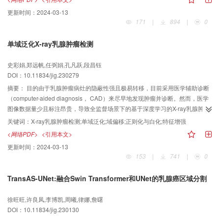
ASPP_SE（spatial pyramid pooling_squeeze-and-excitation networks）模块
更新时间：
2024-03-13
与ConvBatchNorm模块的组合，在增强编码器提取小目标特征信息能力的同
171
|
894
|
0
时，防止模型训练出现过拟合现象。其次在编码器与跳跃连接中嵌入简化后的
密集连接，增强编码器相邻模块特征信息融合。最后在通道融合变换器
单域泛化X-ray乳腺肿瘤检测
（channel cross fusion with Transformer，CCT）中加入细化器，将自注意力
图投射到更高维度，提高自注意机制能力，增强编码器全局模块特征信息融
史彩娟,郑远帆,任弼娟,孔凡跃,段昌钰
合。简化后的密集连接与CCT结合使用，模型可以达到更好效果。结果改进算
DOI：10.11834/jig.230279
法在公开腺体数据集MoNuSeg（multi-organ nuclei segmentation
challenge）和Glas（gland segmentation）上进行实验。以Dice系数和
摘要：
目的由于乳腺肿瘤病灶的隐蔽性强且极易转移，目前采用医学辅助诊断
IoU（intersection over union）系数为主要指标，在MoNuSeg的结果为
（computer-aided diagnosis， CAD）来尽早地发现肿瘤并诊断。然而，医学
80.55%和67.32%，在Glas数据集的结果为92.23%和86.39%，比原U-Net型通
图像数据量少且标注昂贵，导致全监督场景下的基于深度学习的X-ray乳腺肿瘤
道变换网络分别提升了0.88%、1.06%和1.53%、2.43%。结论本文提出的改进
检测方法的性能非常有限，且模型泛化能力弱；此外，噪声产生的域偏移
关键词：
X-ray乳腺肿瘤检测;单域泛化;域偏移;正则化与白化;特征增强
算法在腺体医学分割上优于其他现有分割算法，能满足临床医学腺体图像分割
（domain shift）也降低了不同环境下肿瘤检测的性能。针对上述挑战，提出一
<网络PDF>
<引用本文>
要求。
种单域泛化X-ray乳腺肿瘤检测方法。方法提出了一种单域泛化模型（single-
更新时间：
2024-03-13
domain generalization model， SDGM）进行X-ray乳腺肿瘤检测，采用
153
|
741
|
0
ResNet-50（residual network-50）作为主干特征提取网络，设计了域特征增
强模块（domain feature enhancement module， DFEM）来有效融合上采样
TransAS-UNet:融合Swin Transformer和UNet的乳腺癌区域分割
与下采样中的全局信息以抑制噪声，然后在检测头处设计了实例泛化模块
（instance generalization module，IGM），对每个实例的类别语义信息进行
徐旺旺,许良凤,李博凯,周曦,律娜,詹曙
正则化与白化处理来提升模型的泛化性能，通过学习少量的有标注医学图像对
DOI：10.11834/jig.230130
不可预见的噪声图像进行迁移学习，缓解因有标记医学图像匮乏而导致的泛化