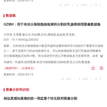
更新时间：
2024-03-13
点，但由于口腔医学领域内在的特殊性和复杂性，以及口腔医学影像数据样本
532
|
2431
|
3
量通常较小的问题，给深度学习方法在相关学习任务和场景的应用带来了新的
挑战。本文从口腔医学影像领域常用的二维X射线影像、三维点云/网格影像和
数据集
锥形束计算机断层扫描影像3种影像出发，介绍深度学习技术在口腔医学影像处
理及分析领域应用的思路和现状，分析了各算法的优缺点及该领域所面临的问
GZMH：用于有丝分裂细胞核检测和分割的乳腺癌病理图像数据集
题和挑战，并对未来的研究方向和可能开展的临床应用进行展望，以助力智慧
口腔建设。
汪华登,王雪馨,黎兵兵,刘志鹏,许浩,潘细朋,蓝如师,罗笑南
DOI：10.11834/jig.230332
摘要：
目的有丝分裂细胞核计数是乳腺癌诊断和组织学分级的3个重要评分指标
之一，基于深度学习的自动检测方法，可以有效辅助医生进行乳腺病理图像有
丝分裂细胞核识别和计数。而当前研究中的公开数据集多为竞赛所用，由举办
方联合数据提供者挑选而来，与医院临床应用中所使用的数据存在较大的差
关键词：
乳腺癌;病理图像;有丝分裂细胞核;目标检测;语义分割;数据集
异，不利于模型性能及泛化能力的测试验证。针对以上问题，本文发布了来自
<网络PDF>
<引用本文>
中国赣州市立医院临床环境的数据集GZMH（Ganzhou municipal hospital）。
更新时间：
2024-03-13
方法整理并公开发布的数据集GZMH包含55幅全视野数字切片（whole slide
455
|
685
|
0
images， WSIs）临床乳腺癌病理图像，提供了用于有丝分裂细胞核目标检测
和语义分割研究的两种标注，并由2名高年资医师对3名初级病理医师的标注进
图像分析和识别
行了复核。5种主流目标检测方法和5种经典分割方法在GZMH数据集上进行了
训练和测试，检验它们在临床数据集GZMH上的性能。结果目标检测方法实验
相似度感知蒸馏的统一弱监督个性化联邦图像分割
结果比较中，SSD（single shot multibox detector）模型取得了最佳的效果，
F1分数为0.511；分割方法实验结果比较中，R2U-Net（recurrent rsidual