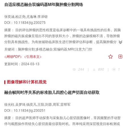
自适应模态融合双编码器MRI脑肿瘤分割网络
的边缘信息衰退以及编码器和解码器特征之间的语义差距问题；利用空洞空间
金字塔池化（atrous spatial pyramid pooling，ASPP）模块对特征进行重采
张奕涵,柏正尧,尤逸琳,李泽锴
样，扩大感受野，以消除特征噪声。结果在PROMISE12（prostate MR image
DOI：10.11834/jig.230275
segmentation 2012）数据集上验证模型的有效性，并与6种基于U-Net的图像
分割方法进行对比，实验证明其分割结果在Dice系数（Dice coefficient，
摘要：
目的评估肿瘤的恶性程度是临床诊断中的一项具有挑战性的任务。因脑
DC）、HD95（95% Hausdorff distance）、召回率（recall）、Jaccard系数
肿瘤的磁共振成像呈现出不同的形状和大小，肿瘤的边缘模糊不清，导致肿瘤
和准确度（accuracy）等指标上均有提高，DC较U-Net提高了8.87%，HD95较
分割具有挑战性。为有效辅助临床医生进行肿瘤评估和诊断，提高脑肿瘤分割
U-Net++和Attention U-Net分别降低了12.04 mm和3.03 mm。结论提出一种基
精度，提出一种自适应模态融合双编码器分割网络D3D-
关键词：
脑肿瘤分割;多模态融合;双编码器;MRI;注意力门控
于边缘信息增强的前列腺MR图像分割网络（attention mechanism and
Net（double3DNet）。方法本文提出的网络使用多个编码器和特定的特征融合
<网络PDF>
<引用本文>
marginal information fusion U-Net，AIM-U-Net），其生成的分割图像具有丰
的策略，采用双层编码器用于充分提取不同模态组合的图像特征，并在编码部
更新时间：
2024-03-13
富的边缘信息和空间信息，其主观效果和客观评价指标均优于其他同类方法，
分利用特定的融合策略将来自上下两个子编码器的特征信息充分融合，去除冗
244
|
890
|
1
为提高临床诊断的准确度提供帮助。
余特征。此外，在编码解码部分使用扩张多纤维模块在不增加计算开销的前提
下捕获多尺度的图像特征，并引入注意力门控以保留细节信息。结果采用
图像理解和计算机视觉
BraTS2018（brain tumor segmentation 2018）、BraTS2019和BraTS2020数
据集对D3D-Net网络进行训练和测试，并进行了消融实验。在BraTS2018数据
融合帧间时序关系的标准胎儿四腔心超声切面自动获取
集上，本模型在增强肿瘤、整个肿瘤、肿瘤核心的平均Dice值与3D U-Net相比
分别提高了3.6%，1.0%，11.5%，与DMF-Net（dilated multi-fiber network）
徐光柱,吴梦琦,钱奕凡,王阳,刘蓉,周军,雷帮军
相比分别提高了2.2%，0.2%，0.1%。在BraTS2019数据集上进行实验，增强
DOI：10.11834/jig.230251
肿瘤、整个肿瘤、肿瘤核心的平均Dice值与3D U-Net相比分别提高了2.2%，
摘要：
目的超声医师手动探查与采集胎儿心脏切面图像时，常因频繁的手动暂
0.6%，7.1%。在BraTS2020数据集上，增强肿瘤、整个肿瘤、肿瘤核心的平均
停与截图操作而错失心脏切面最佳获取时机。而单纯采用深层视觉目标检测或
Dice值与3D U-Net相比分别提高了2.5%，1.9%，2.2%。结论本文提出的双编