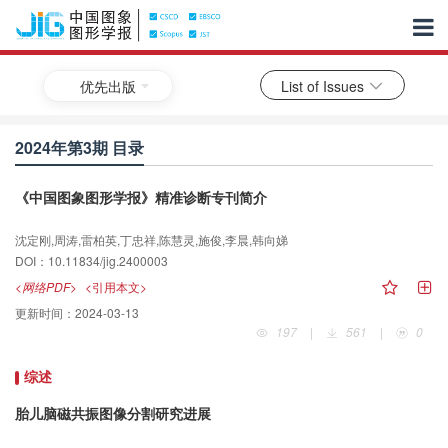
优先出版
List of Issues
2024年第3期 目录
《中国图象图形学报》精准诊断专刊简介
沈定刚,周涛,雷柏英,丁忠祥,陈慧灵,施俊,李晨,韩向娣
DOI：10.11834/jig.2400003
<网络PDF>
<引用本文>
更新时间：
2024-03-13
197
|
561
|
0
综述
胎儿脑磁共振图像分割研究进展