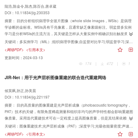
损失，使各本地模型向全局模型迁移鲁棒特征，提高全局模型的特征表达能
陆浩,陈金令,陈杰,陈百合,唐卓葳
力。结果在3种医学图像分类任务上与4种现有方法进行比较实验，在肺结核肺
DOI：10.11834/jig.230353
腺癌分类任务中，各中心曲线下面积（area under the curve，AUC）分别为
0.791 5， 0.798 1， 0.760 0， 0.705 7和0.806 9；在乳腺癌组织学图像分类任
摘要：
目的分析组织病理学全玻片图像（whole slide images，WSIs）是病理
务中，各中心准确率分别为0.984 9、0.980 8、0.983 5、0.982 6和0.983 4；
学诊断的金标准。WSIs具有千兆像素，且通常缺乏像素级标注。弱监督多实例
在肺结节良恶性分类任务中，各中心AUC分别为 0.809 7， 0.849 8， 0.784 8
学习是分析WSIs的主流方法，其关键是怎样从大量实例中精确识别出触发类别
和0.792 3。结论所提出的联邦学习方法，降低了多中心的异质性特征影响，实
预测的关键实例。以前的WSIs分析方法主要是在独立同分布假设下设计的，忽
关键词：
多实例学习（MIL）;组织病理学图像;自监督对比学习;弱监督学习;深度学习
现基于鲁棒特征的个性化本地模型自适应构建和全局模型自适应聚合，模型性
略了实例间的相关性和肿瘤的异质性。针对上述问题，提出一种新的双层多实
<网络PDF>
<引用本文>
能有较大提升。
例学习模型。方法具体地，提出的模型由自适应特征挖掘器和双路交叉检测模
更新时间：
2024-03-13
块级联构成。首先，第1层的自适应特征挖掘器检索包中的区分性特征，为后续
174
|
472
|
1
的实例特征聚合生成可靠的内部查询；然后，第2层的双路交叉检测模块通过建
模内部查询与实例间的相关性，聚合包中所有实例生成最终的包级表示。此
JIR-Net：用于光声层析图像重建的联合迭代重建网络
外，在特征提取部分中引入了自监督对比学习方法SimCLR以生成高质量的实例
特征。结果在两个公共可用的数据集CAMELYON-16和TCGA（the cancer
候英飒,孙正,孙美晨
genome atlas）肺癌上评估了提出的模型，对比分析6种经典的多实例学习模
DOI：10.11834/jig.221197
型，结果显示本文模型的性能最优。在准确率方面，所提方法在CAMELYON-
16和TCGA肺癌两个数据集上分别达到了95.35%和91.87%，较对比方法中最优
摘要：
目的高质量的图像重建是光声层析成像（photoacoustic tomography，
的分别高出2.33%和0.96%。结论提出的模型可以较好地挖掘组织病理学图像的
PAT）技术的关键，有限角度稀疏测量和组织非均匀的声学特性都会影响重建图
内部特征信息，显著提升检测精度，表明其在病理学诊断应用中的有效性，并
像质量。采用迭代重建技术可在一定程度上提高图像质量，但是其结果依赖于
能够准确定位病变区域，在病理辅助诊断场景下有较高的应用价值。
有关成像目标的先验假设模型。而且在迭代优化过程中需要反复计算前向成像
关键词：
图像重建技术;光声层析成像（PAT）;深度学习;光吸收能量密度;声速（SoS）;联合重建;梯度下降
算子及其伴随算子，因此计算成本较高，需要合理选择正则化方法及其参数。
<网络PDF>
<引用本文>
为了解决该问题，提出一种根据不完备光声测量信号联合重建光吸收能量分布