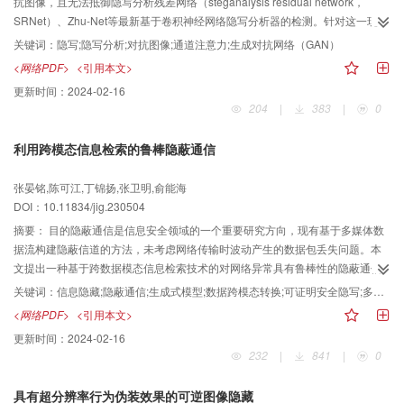
络在不同数据集上性能差别较小，体现了本文数据集具有较好的稳定性。结论
抗图像，且无法抵御隐写分析残差网络（steganalysis residual network，
设计了一个针对感知哈希的图像数据集，大量的对比实验表明了该数据集的有
SRNet）、Zhu-Net等最新基于卷积神经网络隐写分析器的检测。针对这一现
效性，该工作可对感知图像哈希领域的发展起到促进作用。下载链接：
状，提出了一种联合多重对抗与通道注意力的高安全性图像隐写方法。方法采
关键词：
隐写;隐写分析;对抗图像;通道注意力;生成对抗网络（GAN）
https://pan.baidu.com/s/1uVnUVr5HqaSpoNifGElucw?pwd=8xwr
用基于U-Net结构的生成对抗网络生成对抗样本图像，利用对抗网络的自学习特
<网络PDF>
<引用本文>
性实现多重对抗隐写网络参数迭代优化，并通过针对多种隐写分析算法的对抗
更新时间：
2024-02-16
训练，生成更适合内容隐写的载体图像。同时，通过在生成器中添加多个轻量
204
|
383
|
0
级通道注意力模块，自适应调整对抗噪声在原始图像中的分布，提高生成对抗
图像的抗隐写分析能力。其次，设计基于多重判别损失和均方误差损失相结合
利用跨模态信息检索的鲁棒隐蔽通信
的动态加权组合方案，进一步增强对抗图像质量，并保障网络快速稳定收敛。
结果实验在BOSS Base 1.01数据集上与当前主流的4种方法进行比较，在使用
张晏铭,陈可江,丁锦扬,张卫明,俞能海
原始隐写图像训练后，相比于基于 U-Net 结构的生成式多重对抗隐写算法等其
DOI：10.11834/jig.230504
他4种方法，使得当前性能优异的5种隐写分析器平均判别准确率降低了1.6%；
在使用对抗图像和增强隐写图像再训练后，相比其他4种方法，仍使得当前性能
摘要：
目的隐蔽通信是信息安全领域的一个重要研究方向，现有基于多媒体数
优异的5种隐写分析器平均判别准确率降低了6.8%。同时也对对抗图像质量进
据流构建隐蔽信道的方法，未考虑网络传输时波动产生的数据包丢失问题。本
行分析，基于测试集生成的2 000幅对抗图像的平均峰值信噪比（peak signal-
文提出一种基于跨数据模态信息检索技术的对网络异常具有鲁棒性的隐蔽通信
to-noise ratio，PSNR）可达到39.925 1 dB，实验结果表明本文提出的隐写网
方法，同时可以满足高隐蔽性和高安全性的要求。方法提出了一个名为
关键词：
信息隐藏;隐蔽通信;生成式模型;数据跨模态转换;可证明安全隐写;多媒体信息检索;相似度分析
络极大提升了隐写算法的安全性。结论本文方法在隐写算法安全性领域取得了
RoCC（robust covert communication）的通用隐蔽通信框架，它基于跨模态信
<网络PDF>
<引用本文>
较优秀的性能，且生成的对抗图像具有很高的视觉质量。
息检索和可证明安全的隐写技术。所提方法将直接通信和间接通信两种形式相
更新时间：
2024-02-16
结合。直接通信通过VoIP（voice over internet protocol）网络通话服务进行，
232
|
841
|
0
传递实时生成的音频流数据，接收方可以通过语音识别将其还原为文本；而间
接通信则借助公共网络数据库进行载密数据的传输，接收方通过文本语义相似
具有超分辨率行为伪装效果的可逆图像隐藏
度匹配的方式来还原完整语义的载密文本数据，这有助于解决网络数据包丢失