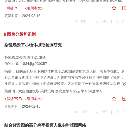
关键词：
人脸图像伪造检测;深度伪造;多任务学习;泛化性能;像素级监督;卷积神经网络
双通道拼接篡改检测模型结合了Transformer和CNN在图像篡改检测方面的优
比较模块和可靠残差图估计模块两部分组成。为了避免在同时包含人脸和背景
<网络PDF>
<引用本文>
势，提高了模型的检测精度，适用于复杂变电站场景下的篡改目标检测。
像素的图像块上提取的混杂特征对于图像块比较的干扰，纯净图像块比较模块
更新时间：
2024-02-16
中选择只包含人脸像素的纯净人脸图像块和只包含背景像素的纯净背景图像
281
|
349
|
0
块，通过比较两种图像块纯净特征之间的差异来检测伪造图像，图像块的纯净
性保障了特征提取的纯净性，从而提高了特征比较的鲁棒性。考虑到靠近伪造
图像分析和识别
边缘的像素比远离伪造边缘的像素具有较高的残差估计准确度，本文在可靠残
差图估计模块中根据像素到伪造边缘的距离设计了一个距离场加权的残差损失
杂乱场景下小物体抓取检测研究
来引导网络的训练过程，使网络重点关注输入图像与对应真实图像在伪造边缘
附近的差异，对于可靠信息的关注进一步增强了伪造检测的鲁棒性。结果在
孙国栋,贾俊杰,李明晶,张杨
FF++（FaceForensics++）数据集上的测试结果显示：与对比算法中性能最好
DOI：10.11834/jig.230357
的F2Trans-B相比，本文方法的准确率和AUC（area under the ROC curve）指
摘要：
目的杂乱场景下的物体抓取姿态检测是智能机器人的一项基本技能。尽
标分别提高了2.49%和3.31%，在FS（FaceSwap）与F2F（Face2Face）两种
管六自由度抓取学习取得了进展，但先前的方法在采样和学习中忽略了物体尺
伪造数据上的准确率指标分别提高了6.01%和3.99%。在泛化性能方面，与11
寸差异，导致在小物体上抓取表现较差。方法提出了一种物体掩码辅助采样方
种已有方法在交叉数据集上的测试结果显示：本文方法与其中性能最好的方法
法，在所有物体上采样相同的点以平衡抓取分布，解决了采样点分布不均匀问
相比，在CDF（Celeb-DF）数据集上的视频AUC指标和图像AUC指标分别提高
关键词：
六自由度抓取;采样策略;多尺度学习;点云学习;深度学习
题。此外，学习时采用多尺度学习策略，在物体部分点云上使用多尺度圆柱分
了1.85%和1.03%。结论与对比方法相比，由于提高了特征信息的纯净性和可靠
<网络PDF>
<引用本文>
组以提升局部几何表示能力，解决了由物体尺度差异导致的学习抓取操作参数
性，本文提出的人脸图像伪造检测模型的泛化能力和准确率优于对比方法。
更新时间：
2024-02-16
困难问题。通过设计一个端到端的抓取网络，嵌入了提出的采样和学习方法，
332
|
757
|
0
能够有效提升物体抓取检测性能。结果在大型基准数据集GraspNet-1Billion上
进行评估，本文方法取得对比方法中的最优性能，其中在小物体上的抓取指标
结合背景图的高分辨率视频人像实时抠图网络
平均提升了7%，大量的真实机器人实验也表明该方法具有抓取未知物体的良好