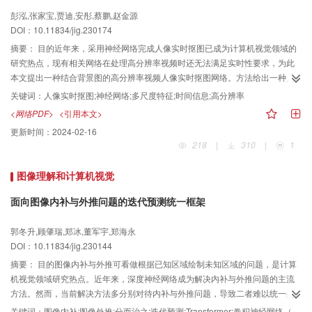
泛化性能。结论本文聚焦于小物体上的抓取，提出了一种掩码辅助采样方法嵌
彭泓,张家宝,贾迪,安彤,蔡鹏,赵金源
入到提出的端到端学习网络中，并引入了多尺度分组学习策略提高物体的局部
DOI：10.11834/jig.230174
几何表示，能够有效提升在小尺寸物体上的抓取质量，并在所有物体上的抓取
评估结果都超过了对比方法。
摘要：
目的近年来，采用神经网络完成人像实时抠图已成为计算机视觉领域的
研究热点，现有相关网络在处理高分辨率视频时还无法满足实时性要求，为此
本文提出一种结合背景图的高分辨率视频人像实时抠图网络。方法给出一种由
基准网络和精细化网络构成的双层网络，在基准网络中，视频帧通过编码器模
关键词：
人像实时抠图;神经网络;多尺度特征;时间信息;高分辨率
块提取图像的多尺度特征，采用金字塔池化模块融合这些特征作为循环解码器
<网络PDF>
<引用本文>
网络的输入；在循环解码器中，通过残差门控循环单元聚合连续视频帧间的时
更新时间：
2024-02-16
间信息，以此生成蒙版图、前景残差图和隐藏特征图，采用残差结构降低模型
218
|
310
|
1
参数量并提高网络的实时性。为提高高分辨率图像实时抠图性能，在精细化网
络中，设计高分辨率信息指导模块，通过高分辨率图像信息指导低分辨率图像
图像理解和计算机视觉
的方式生成高质量人像抠图结果。结果与近年来的相关网络模型进行实验对
比，实验结果表明，本文方法在高分辨率数据集Human2K上优于现有相关方
面向图像内补与外推问题的迭代预测统一框架
法，在评价指标（绝对误差、均方误差、梯度、连通性）上分别提升了
18.8%、39.2%、40.7%、20.9%。在NVIDIA GTX 1080Ti GPU上处理4 K分辨
郭冬升,顾肇瑞,郑冰,董军宇,郑海永
率影像运行速率可达26帧/s，处理HD（high definition）分辨率影像运行速率可
DOI：10.11834/jig.230144
达43帧/s。结论本文模型能够更好地完成高分辨率人像实时抠图任务，可以为
摘要：
目的图像内补与外推可看做根据已知区域绘制未知区域的问题，是计算
影视、短视频社交以及网络会议等高级应用提供更好的支持。
机视觉领域研究热点。近年来，深度神经网络成为解决内补与外推问题的主流
方法。然而，当前解决方法多分别对待内补与外推问题，导致二者难以统一处
理； 且模型多采用卷积神经网络（convolutional neural network，CNN）构
关键词：
图像内补;图像外推;分而治之;迭代预测;Transformer;卷积神经网络（CNN）