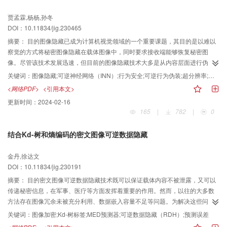
和语音识别误差导致的文本语义丢失的问题。结果经实验测试，本文方法在协
贾孟霖,杨杨,孙冬
议上具有更好的通用性，相对Saenger方法在丢包率抵抗能力方面提高了5%，
DOI：10.11834/jig.230465
所用隐写算法满足可证安全性。同时，RoCC的数据传输率有73～136 bps（bit
per second），能够满足实时通信需要。结论RoCC隐蔽通信框架综合可证明
摘要：
目的图像隐藏已成为计算机视觉领域的一个重要课题，其目的是以难以
安全隐写、生成式机器学习方法和跨模态检索方法的优势，与现有的方法比
察觉的方式将秘密图像隐藏在载体图像中，同时要求接收端能够恢复秘密图
较，具有更加隐蔽和安全的优势，并且是当前对数据传输丢包异常最鲁棒的模
像。尽管该技术发展迅速，但目前的图像隐藏技术大多是从内容层面进行伪
型。
装，追求载密图像与载体图像的不可区分性。其实，图像隐藏的本质是对行为
关键词：
图像隐藏;可逆神经网络（INN）;行为安全;可逆行为伪装;超分辨率;深度学习
安全的追求，因此不仅可以在内容层面进行伪装，还可以在行为层面进行伪
<网络PDF>
<引用本文>
装。方法本文从行为安全的角度出发，提出了一种基于超分辨率行为伪装的可
更新时间：
2024-02-16
逆图像隐藏方法。与传统的图像隐藏技术不同，本文首先将秘密图像可逆地隐
165
|
782
|
0
藏到载体图像中，生成载密图像，然后通过可逆的超分辨率处理创建与普通超
分辨率图像处理操作无法区分的伪装图像。最后，允许接收方从伪装图像中恢
结合Kd-树和熵编码的密文图像可逆数据隐藏
复秘密图像和载体图像。结果在图像隐藏和超分辨率两个任务中，本文方法均
取得了优异的结果。在相同的数据集下，测试结果显示恢复秘密图像的峰值信
金丹,徐达文
噪比（peak signal-to-noise ratio， PSNR）值达到47+ dB，较对比方法提升了
DOI：10.11834/jig.230191
2%以上，结构相似度（structure similarity index measure， SSIM）值也达到
0.99+，超分辨率图像与Bicubic、SRCNN（super-resolution convolutional
摘要：
目的密文图像可逆数据隐藏技术既可以保证载体内容不被泄露，又可以
neural network）方法的结果相比，峰值信噪比（PSNR）提升了2+ dB， 感知
传递秘密信息，在军事、医疗等方面发挥着重要的作用。然而，以往的大多数
指数（perceptual index， PI）值降低了2.02+。结论本文提出的图像隐藏框架
方法存在图像冗余未被充分利用、数据嵌入容量不足等问题。为解决这些问
利用可逆超分辨率处理操作实现了行为安全角度的图像隐藏，在容量、安全性
题，提出了一种结合Kd-树和熵编码的高容量密文图像可逆数据隐藏算法。方法
关键词：
图像加密;Kd-树标签;MED预测器;可逆数据隐藏（RDH）;预测误差
和精度上都具有优势。
该方法在图像加密之前需要对图像应用中值边缘检测（median-edge