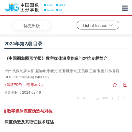
优先出版
List of Issues
2024年第2期 目录
《中国图象图形学报》数字媒体深度伪造与对抗专栏简介
卢伟,钱振兴,罗向阳,赵险峰,李晓龙,张卫明,李斌,王员根,王金伟,秦川,陈秀妍
DOI：10.11834/jig.2400002
<网络PDF>
<引用本文>
更新时间：
2024-02-16
247
|
389
|
0
数字媒体深度伪造与对抗
深度伪造及其取证技术综述