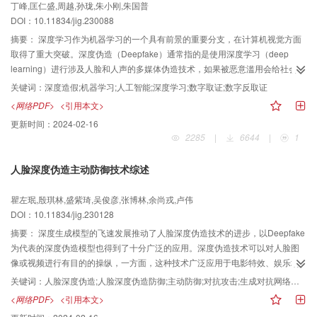
丁峰,匡仁盛,周越,孙珑,朱小刚,朱国普
DOI：10.11834/jig.230088
摘要：
深度学习作为机器学习的一个具有前景的重要分支，在计算机视觉方面
取得了重大突破。深度伪造（Deepfake）通常指的是使用深度学习（deep
learning）进行涉及人脸和人声的多媒体伪造技术，如果被恶意滥用会给社会带
来灾难。深度伪造不仅限于面部的替换，还有修改面部特征、修改表情、唇形
关键词：
深度造假;机器学习;人工智能;深度学习;数字取证;数字反取证
同步、姿势变换、完整脸生成、篡改音频到视频以及文本到视频等方式。人类
<网络PDF>
<引用本文>
面部在社会、政治、经济等方面的敏感性，使得深度伪造技术威胁着社会和个
更新时间：
2024-02-16
人的安全。对深度伪造产物进行检测也成为数字取证领域的一个重要研究课
2285
|
6644
|
1
题。为了提供对Deepfake检测研究工作的最新概述，本文描述了各种针对解决
Deepfake相关问题的处理方法。本文主要参考了谷歌学术检索2018—2022共5
人脸深度伪造主动防御技术综述
年的深度伪造论文，分为不同类别进行分析比较，并且详细介绍了深度伪造数
据集的特点以及伪造方法，简述了深度伪造技术及其基本原理，介绍了检测器
瞿左珉,殷琪林,盛紫琦,吴俊彦,张博林,余尚戎,卢伟
在深度伪造技术数据集上的性能效果，分别从输入维度、浅层特征和深层特针
DOI：10.11834/jig.230128
对深度伪造检测技术进行分类，并对未来发展前景进行展望。
摘要：
深度生成模型的飞速发展推动了人脸深度伪造技术的进步，以Deepfake
为代表的深度伪造模型也得到了十分广泛的应用。深度伪造技术可以对人脸图
像或视频进行有目的的操纵，一方面，这种技术广泛应用于电影特效、娱乐场
景中，丰富了人们的娱乐生活，促进了互联网多媒体的传播；另一方面，深度
关键词：
人脸深度伪造;人脸深度伪造防御;主动防御;对抗攻击;生成对抗网络（GAN）;深度学习
伪造也应用于一些可能造成不良影响的场景，给公民的名誉权、肖像权造成了
<网络PDF>
<引用本文>
危害，同时也给国家安全和社会稳定带来了极大的威胁，因此对深度伪造防御