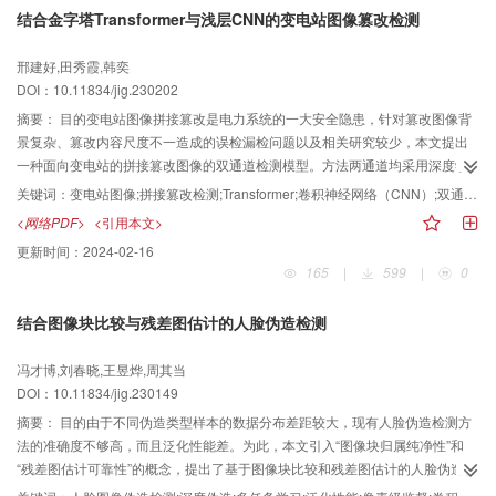
和非篡改区域之间的微小边缘痕迹，以辅助预测分支进行更好的分割。结果实
结合金字塔Transformer与浅层CNN的变电站图像篡改检测
验使用4个图像拼接数据集与多种方法进行比较，评价指标为F1值。在
Columbia数据集中，与排名第1的模型相比，F1值仅相差1.6%。在NIST16
邢建好,田秀霞,韩奕
Splicing（National Institute of Standards and Technology 16 Splicing）数据
DOI：10.11834/jig.230202
集中，F1值与最好的模型略有差距。而在检测难度更高的CASIA2.0
Splicing（Chinese Academy of Sciences Institute of Automation Dataset 2.0
摘要：
目的变电站图像拼接篡改是电力系统的一大安全隐患，针对篡改图像背
Splicing）和IMD2020（Image Manipulated Datasets 2020）数据集中，BDA-
景复杂、篡改内容尺度不一造成的误检漏检问题以及相关研究较少，本文提出
Net 的F1值相比排名第2的模型分别提高了15.3%和11.9%。为了验证模型的鲁
一种面向变电站的拼接篡改图像的双通道检测模型。方法两通道均采用深度学
棒性，还对图像施加JPEG压缩、高斯模糊、锐化、高斯噪声和椒盐噪声攻击。
习方法自适应提取篡改图像和残差图像的特征，其中篡改图像包含丰富的色彩
关键词：
变电站图像;拼接篡改检测;Transformer;卷积神经网络（CNN）;双通道网络;特征金字塔结构;浅层网络
实验结果表明，BDA-Net的鲁棒性明显优于其他模型。结论本文方法充分利用
特征和内容信息，残差图像重点凸显了篡改区域的边缘，有效应对了篡改图像
<网络PDF>
<引用本文>
深度学习模型的优点和图像拼接检测领域的专业知识，能有效提升模型性能。
多样性导致的篡改特征提取困难问题；将特征金字塔结构Transformer通道作为
更新时间：
2024-02-16
与现有的检测方法相比，具有更强的检测能力和更好的稳定性。
网络主分支，通过全局交互机制获取图像全局信息，建立关键点之间的联系，
165
|
599
|
0
使模型具备良好的泛化性和多尺度特征处理能力；引入浅层卷积神经网络
（convolutional neural network， CNN）通道作为辅助分支，着重提取篡改区
结合图像块比较与残差图估计的人脸伪造检测
域的边缘特征，使模型在整体轮廓上更容易定位篡改区域。结果实验在自制变
电站拼接篡改数据集（self-made substation splicing tampered dataset，
冯才博,刘春晓,王昱烨,周其当
SSSTD）、CASIA（Chinese Academy of Sciences Institute of Automation
DOI：10.11834/jig.230149
dataset）和NIST16（National Institute of Standards and Technology 16）上
与4种同类型方法进行比较。定量上看，在SSSTD数据集中，本文模型相对性
摘要：
目的由于不同伪造类型样本的数据分布差距较大，现有人脸伪造检测方
能第2的模型在精确率、召回率、F1和平均精度上分别提高了0.12%、2.17%、
法的准确度不够高，而且泛化性能差。为此，本文引入“图像块归属纯净性”和
1.24%和7.71%；在CASIA和NIST16数据集中，本文模型也取得了最好成绩。
“残差图估计可靠性”的概念，提出了基于图像块比较和残差图估计的人脸伪造检
定性上看，所提模型减少了误检和漏检，同时定位精度更高。结论本文提出的
测方法。方法除了骨干网络，本文的人脸伪造检测神经网络主要由纯净图像块