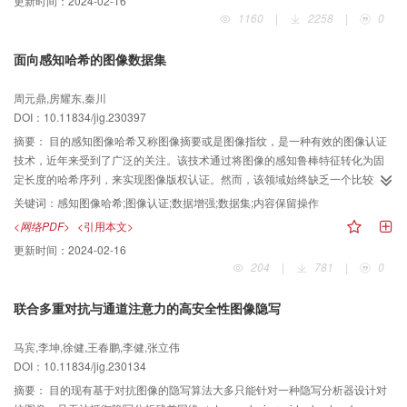
更新时间：
2024-02-16
技术的研究日益迫切。现有的防御技术主要分为被动检测和主动防御，而被动
1160
|
2258
|
0
检测的方式无法消除伪造人脸在广泛传播中造成的影响，难以做到“事前防御”，
因此主动防御的思想得到了研究人员的广泛关注。然而，目前学术界有关深度
面向感知哈希的图像数据集
伪造防御的综述主要关注基于检测的被动式防御方法，几乎没有以深度伪造主
动防御技术为重点的综述。基于此，本文对当前学术界提出的人脸深度伪造主
周元鼎,房耀东,秦川
动防御技术进行梳理、总结和讨论。首先阐述了深度伪造主动防御的提出背景
DOI：10.11834/jig.230397
和主要思想，并对现有的人脸深度伪造主动防御算法进行汇总和归类，然后对
各类主动防御算法的技术原理、性能、优缺点等进行了系统性的总结，同时介
摘要：
目的感知图像哈希又称图像摘要或是图像指纹，是一种有效的图像认证
绍了研究常用的数据集和评估方法，最后对深度伪造主动防御所面临的技术挑
技术，近年来受到了广泛的关注。该技术通过将图像的感知鲁棒特征转化为固
战进行了分析，对其未来的发展方向展开了思考和讨论。
定长度的哈希序列，来实现图像版权认证。然而，该领域始终缺乏一个比较通
用的数据集，已有数据集所使用的图像内容保留操作和真实场景差异较大，使
关键词：
感知图像哈希;图像认证;数据增强;数据集;内容保留操作
得训练得到的神经网络架构在应对复杂的图像编辑操作时效果显著下降。方法
<网络PDF>
<引用本文>
针对感知图像哈希任务，面向实际图像内容认证场景构建了一个新的数据集。
更新时间：
2024-02-16
首先，将现实中常见的图像内容保留操作进行总结和分类，设计了48种单一、
204
|
781
|
0
复合的图像内容保留操作来生成感知相似图像；然后，根据感知图像哈希的定
义，选择与待认证图像语义相似但是感知内容不同的图像作为感知不相似图
联合多重对抗与通道注意力的高安全性图像隐写
像，增加了该数据集的辨别难度；最终建立了一个包含116 400幅图像的感知哈
希图像数据集。结果由于本文提出的数据集使用的图像内容保留操作更加复
马宾,李坤,徐健,王春鹏,李健,张立伟
杂，不相似图像也更加难以辨别，使得在该数据集上训练得到的深度神经网络
DOI：10.11834/jig.230134
具有较好的泛化能力，即这些神经网络即使不进行重新训练或是微调，也可以
在其他数据集上取得较好的认证性能。同时，在该数据集上训练得到的神经网
摘要：
目的现有基于对抗图像的隐写算法大多只能针对一种隐写分析器设计对