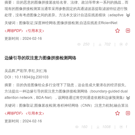
similarity index measure）指标，并比排名第2的通用深度隐藏方法提高了12
摘要：
目的恶意的图像拼接篡改给名誉、法律、政治等带来一系列的挑战，而
dB的PSNR值和0.006的SSIM值；在有无攻击两种环境下，本文方法均能保持
现有的图像拼接检测算法通常采用参数固定的高通滤波器提取滤波特征进行预
很高的ACC（accuracy）和F1指标，在攻击环境下比排名第2位的
处理，没有考虑图像之间的差异。方法本文设计自适应残差模块（adaptive
StegaStamp（steganography stamp）方法提高了0.262的F1分数。与同网络
residuals module， ARM）凸显拼接篡改痕迹，将卷积运算后的残差多次拼
关键词：
图像取证;深度神经网络;图像拼接检测;自适应残差;EfficientNet
框架下的已有噪声层相比，在无攻击环境下，本文算法提高了0.124的ACC和
接，且每次拼接后再利用注意力机制实现通道间的非线性交互。然后，使用通
<网络PDF>
<引用本文>
0.284的F1分数；在有攻击环境下，本文算法提高了0.316的ACC和0.524的F1
道注意力SE（squeeze and excitation）模块以减少由ARM提取残差特征产生
更新时间：
2024-02-16
分数，水印提取的准确性更高。结论本文算法在图像质量和水印鲁棒性方面获
的通道之间信息冗余，并以在图像分类领域获得卓越性能的EfficientNet（high-
250
|
702
|
0
得了更优的效果，摆脱了透视畸变矫正的限制，拓宽了屏摄水印的应用范围。
efficiency network）为骨干网络，提出一种新的图像拼接检测算法。结果实验
结果表明，所提算法在CASIA I（CASIA image tampering detection evaluation
边缘引导的双注意力图像拼接检测网络
database），CASIA II，COLUMBIA COLOR，NIST16（NIST special
database 16）和FaceForensic++这5个公开数据集上分别取得98.95%，
吴晶辉,严彩萍,李红,刘仁海
98.88%，100%，100%，88.20%的检测准确率，获得比现有算法更高的准确
DOI：10.11834/jig.230103
率。提出的ARM将骨干网络EfficientNet在CASIA II 数据集的准确率提高了
3.94%以上。结论提出的基于自适应残差的图像拼接检测算法充分考虑图像之
摘要：
目的伪造图像给众多行业埋下了隐患，这会造成大量潜在的经济损失。
间的差异，凸显篡改区域与未篡改区域之间的区别，并获得更好的拼接检测结
方法提出一种边缘引导的双注意力图像拼接检测网络（boundary-guided dual
果。
attention network，BDA-Net），该网络通过将空间通道依赖和边缘预测集成到
网络提取的特征中来得到预测结果。首先，提出一种称为预测分支的编解码模
关键词：
图像取证;图像篡改检测;卷积神经网络（CNN）;注意力机制;融合算法
型，该分支作为模型的主干网络，可以提取和融合不同分辨率的特征图。其
<网络PDF>
<引用本文>
次，为了捕捉不同维度的依赖关系并增强网络对感兴趣区域的关注能力，设计
更新时间：
2024-02-16
了一个沿多维度进行特征编码的坐标—空间注意力模块（coordinate-spatial
160
|
1008
|
1
attention module，CSAM）。最后，设计了一条边缘引导分支来捕获篡改区域