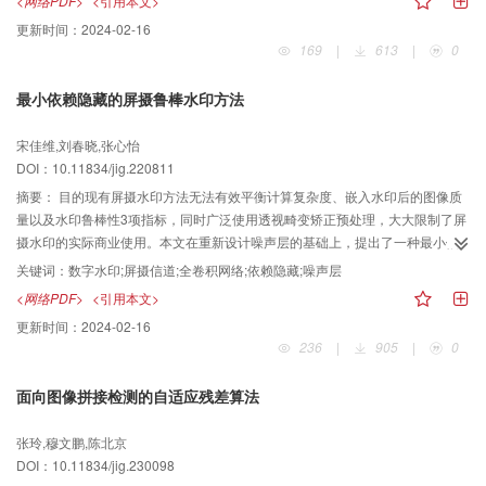
<网络PDF>
<引用本文>
detector，MED）算法计算预测误差，并把得到的预测误差绝对值图像划分为
更新时间：
2024-02-16
两个区域：S0区域和S1区域。根据Kd-树标签算法和熵编码生成辅助信息，在
169
|
613
|
0
对图像使用加密密钥
加密之后嵌入辅助信息，生成加密图像；在秘密数据嵌
K
e
K
e
入阶段，根据附加信息和数据隐藏密钥嵌入秘密数据，生成载密图像；在解密
最小依赖隐藏的屏摄鲁棒水印方法
阶段可以根据附加信息、图像加密密钥和数据隐藏密钥提取秘密数据并无损恢
复图像。结果实验测试了BOWS-2（break our watermarking system 2nd）数
宋佳维,刘春晓,张心怡
据集，平均嵌入容量为3.910 bit/像素。与现有的几种方法进行比较，该算法可
DOI：10.11834/jig.220811
以获得更高的秘密数据嵌入容量。结论该方法在图像加密前腾出空间，与相关
算法相比，实现了更高的嵌入容量，并且可以实现原始图像的无损恢复。
摘要：
目的现有屏摄水印方法无法有效平衡计算复杂度、嵌入水印后的图像质
量以及水印鲁棒性3项指标，同时广泛使用透视畸变矫正预处理，大大限制了屏
摄水印的实际商业使用。本文在重新设计噪声层的基础上，提出了一种最小依
赖载体图像隐藏水印信息的屏摄鲁棒水印，将屏摄水印对于载体图像的依赖控
关键词：
数字水印;屏摄信道;全卷积网络;依赖隐藏;噪声层
制在最小。方法为了保证水印的嵌入效率，极大简化依赖深度隐藏网络框架中
<网络PDF>
<引用本文>
的编码网络，达成对载体图像的最小依赖，大大减小计算复杂度；为了平衡网
更新时间：
2024-02-16
络深度减小所导致的网络提取能力损失，加入Sobel算子，引入载体图像的边缘
236
|
905
|
0
信息；在噪声层中加入缩放攻击操作，并由此去除了限制屏摄水印应用范围的
透视畸变矫正预处理，进一步拓宽了应用范围；为了训练网络的屏摄鲁棒性，
面向图像拼接检测的自适应残差算法
重新定义了噪声层，改进原有噪声层的设计结构，对噪声层图像扰动类型和参
数进行随机选择，使得解码网络的输入数据具有更高的样本均衡性和多样性。
张玲,穆文鹏,陈北京
结果在DIV2K（DIVerse 2K）数据集上与其他的3种方法进行了对比实验，本文
DOI：10.11834/jig.230098
方法获得了最高的PSNR（peak signal-to-noise ratio）和SSIM（structural