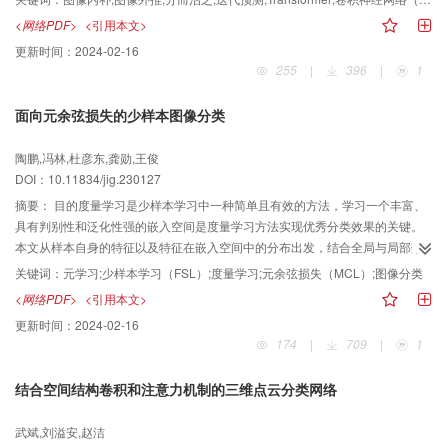
建，受到视野局部性限制，较难绘制远距离内容。针对这两个问题，本文按照
<网络PDF>
<引用本文>
分而治之思想联合CNN与Transformer构建深度神经网络，提出图像内补与外推
更新时间：
2024-02-16
统一处理框架及模型。方法将内补与外推问题的解决过程分解为“表征、预测、
255
|
396
|
1
合成”3个部分，表征与合成采用CNN完成，充分利用其局部相关性进行图像到
特征映射和特征到图像重建；核心预测由Transformer实现，充分发挥其强大的
面向元余弦损失的少样本图像分类
全局上下文关系建模能力，并提出掩膜自增策略迭代预测特征，降低
Transformer同时预测大范围未知区域特征的难度；最后引入对抗学习提升绘制
陶鹏,冯林,杜彦东,龚勋,王俊
图像逼真度。结果实验给出在多种数据集下内补与外推对比评测，结果显示本
DOI：10.11834/jig.230127
文方法各项性能指标均超越对比方法。通过消融实验发现，模型相比采用非分
解方式具有更佳表现，说明分而治之思路功效显著。此外，对掩膜自增策略进
摘要：
目的度量学习是少样本学习中一种简单且有效的方法，学习一个丰富、
行详细的实验分析，表明迭代预测方法可有效提升绘制能力。最后，探究了
具有判别性和泛化性强的嵌入空间是度量学习方法实现优秀分类效果的关键。
Transformer关键结构参数对模型性能的影响。结论本文提出一种迭代预测统一
本文从样本自身的特征以及特征在嵌入空间中的分布出发，结合全局与局部数
框架解决图像内补与外推问题，相较对比方法性能更佳，并且各部分设计对性
据增强实现了一种元余弦损失的少样本图像分类方法（a meta-cosine loss for
关键词：
元学习;少样本学习（FSL）;度量学习;元余弦损失（MCL）;图像分类
能提升均有贡献，显示了迭代预测统一框架及方法在图像内补与外推问题上的
few-shot image classification，AMCL-FSIC）。方法首先，从数据自身特征出
<网络PDF>
<引用本文>
应用价值与潜力。
发，将全局与局部的数据增广方法结合起来，利于局部信息提供更具区别性和
更新时间：
2024-02-16
迁移性的信息，使训练模型更多关注图像的前景信息。同时，利用注意力机制
174
|
709
|
1
结合全局与局部特征，以得到更丰富更具判别性的特征。其次，从样本特征在
嵌入空间中的分布出发，提出一种元余弦损失（meta-cosine loss，MCL）函
结合空间结构卷积和注意力机制的三维点云分类网络
数，优化少样本图像分类模型。使用样本与类原型间相似性的差调整不同类的
原型，扩大类间距，使模型测试新任务时类间距更加明显，提升模型的泛化能
武斌,刘溢安,赵洁
力。结果分别在5个少样本经典数据集上进行了实验对比，在FC100（Few-shot