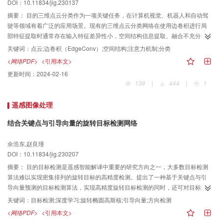
DOI：10.11834/jig.230137
Cifar100）和CUB（Caltech-UCSD Birds-200-2011）数据集上，本文方法均
达到了目前最优分类效果；在MiniImageNet、TieredImageNet和Cifar100数据
摘要：
目的三维点云分类作为一项关键任务，在计算机视觉、机器人和自动驾
集上与对比模型的结果相当。同时，在MiniImageNet，CUB和 Cifar100数据集
驶等领域有着广泛的应用场景。现有的三维点云分类网络在使用边卷积进行局
上进行对比实验以验证MCL的有效性，结果证明提出的MCL提升了余弦分类器
部特征提取时通常存在输入特征差异性小，空间结构信息提取、融合不充分等
的分类效果。结论本文方法能充分提取少样本图像分类任务中的图像特征，有
问题。针对上述问题，设计了一种结合空间结构卷积和注意力机制的点云分类
关键词：
点云;边卷积（EdgeConv）;空间结构;注意力机制;分类
效提升度量学习在少样本图像分类中的准确率。
网络。方法首先，提出一种空间结构卷积，在边卷积的基础上引入邻接点之间
<网络PDF>
<引用本文>
的相对位置信息来降低输入特征相似性，而后从结构和位置两个角度分别进行
更新时间：
2024-02-16
特征编码，实现更具多样性的局部几何结构捕获。其次，设计了全局特征编码
138
|
444
|
1
模块，从坐标信息中提炼全局特征信息，同时在网络中融合了注意力机制，用
于关联局部和全局特征表示，有效保留了全局特征信息，实现全局特征的适应
遥感图像处理
性调整。最后，将局部几何结构信息和全局位置信息进行有效的融合，获得更
具代表性和差异性的特征表征。结果设计实验在公开数据集ModelNet40上对提
结合关键点与引导向量的旋转目标检测网络
出的网络模型的性能进行评估，点云分类总体准确率和平均准确率分别达到
93.0%和89.7%，具备良好的分类性能和预测效率。实验结果表明，空间结构卷
佘浩东,赵良瑾
积的使用有效增加了输入特征的多样性，位置和结构的单独编码有效提高了局
DOI：10.11834/jig.230207
部特征的表达能力。同时，提出的注意力加权方式在保留全局特征前提下实现
摘要：
目的目标检测是遥感智能解译中重要的研究方向之一，大多数目标检测
了局部特征和全局特征的关联。结论提出的网络有较强的细粒度特征提取能
算法难以实现密集排列的旋转目标的高精度检测。提出了一种基于关键点与引
力，具有良好的分类性能。
导向量预测的目标检测算法，实现高精度旋转目标检测的同时，还可对目标的
朝向进行表征。方法首先提出了一种新的旋转目标建模方式，将目标检测分解
关键词：
目标检测;深度学习;旋转椭圆高斯核;引导向量;方向检测
成中心点、头部顶点、引导向量以及目标宽度的参数回归以更贴合检测目标；
<网络PDF>
<引用本文>
其次设计旋转椭圆高斯核，能够更好地拟合遥感目标的形状，从而提升关键点