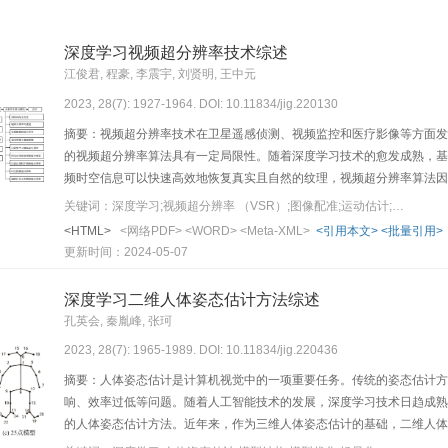
深度学习视频超分辨率技术综述
江俊君, 程豪, 李震宇, 刘贤明, 王中元
2023, 28(7): 1927-1964. DOI: 10.11834/jig.220130
摘要：视频超分辨率技术在卫星遥感侦测、视频监控和医疗影像等方面发
的视频超分辨率算法具有一定局限性。随着深度学习技术的愈发成熟，基
频时空信息可以快速高效地恢复真实且自然的纹理，视频超分辨率算法因
分辨率的研究进展进行详细综述，对基于深度学习的视频超分辨率技术的
关键词：深度学习;视频超分辨率 （VSR）;图像配准;运动估计;运动补偿
分成两大类，即基于图像配准的视频超分辨率方法和非图像配准的视频超
<HTML>
<网络PDF>
<WORD>
<Meta-XML>
<引用本文>
<批量引用>
历程和运动估计补偿的方法将视频超分辨率网络细分为10个子类，同时
更新时间：2024-05-07
对比分析。尽管视频超分辨率网络的重建效果在不断优化，模型参数量在
仍然存在提升的潜能。本文对基于深度学习的视频超分辨率技术存在的
深度学习二维人体姿态估计方法综述
孔英会, 秦胤峰, 张珂
2023, 28(7): 1965-1989. DOI: 10.11834/jig.220436
摘要：人体姿态估计是计算机视觉中的一项重要任务。传统的姿态估计方
响、效率过低等问题。随着人工智能技术的发展，深度学习技术日趋成熟
的人体姿态估计方法。近年来，作为三维人体姿态估计的基础，二维人体
型采用的是层数过多的卷积神经网络（convolutional neural n