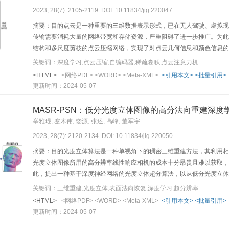
2023, 28(7): 2105-2119. DOI: 10.11834/jig.220047
摘要：目的点云是一种重要的三维数据表示形式，已在无人驾驶、虚拟现
传输需要消耗大量的网络带宽和存储资源，严重阻碍了进一步推广。为此
结构和多尺度剪枝的点云压缩网络，实现了对点云几何信息和颜色信息的
辨率不足的问题，采用稀疏张量作为点云的表示方法，并使用稀疏卷积和
关键词：深度学习;点云压缩;自编码器;稀疏卷积;点云注意力机制;密集残差结构;多尺度剪枝
的依赖性，将密集残差结构和通道注意力机制引入到点云特征提取模块；
<HTML>
<网络PDF>
<WORD>
<Meta-XML>
<引用本文>
<批量引用>
码器采用多尺度渐进式结构，并在其解码器不同尺度的上采样层之后加入
更新时间：2024-05-07
色压缩方法，以保留点云全局颜色特征。结果针对几何信息压缩，本文网络在MVUB（Micr
voxelized full bodies）和Owlii（Owlii dynamic human mes
MASR-PSN：低分光度立体图像的高分法向重建深度
picture experts group）提出的点云压缩标准V-PCC（video-based point 
举雅琨, 蹇木伟, 饶源, 张述, 高峰, 董军宇
了41%、54%和33%。本文网络的编码运行时间与G-PCC（geometry-based
2023, 28(7): 2120-2134. DOI: 10.11834/jig.220050
信息压缩，本文网络在低比特率下的YUV-PSNR（YUV peak signal t
络在几何压缩和颜色压缩上优于主流的点云压缩方法，能在速率较小的
摘要：目的光度立体算法是一种单视角下的稠密三维重建方法，其利用相
光度立体图像所用的高分辨率线性响应相机的成本十分昂贵且难以获取，
此，提出一种基于深度神经网络的光度立体超分算法，以从低分光度立体
图像进行归一化预处理操作，以消除剧烈变化的表面反射率影响，并消减
关键词：三维重建;光度立体;表面法向恢复;深度学习;超分辨率
（multi-level aggregation super resolution photometric
<HTML>
<网络PDF>
<WORD>
<Meta-XML>
<引用本文>
<批量引用>
合框架、权值共享的特征回归器、并行设计的不同尺寸卷积核的并行回归
更新时间：2024-05-07
学习到某一固定尺度相关的非重要特征，以及防止3×3卷积核带来空间