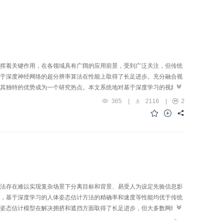
挥着关键作用，在各领域具有广阔的应用前景，受到广泛关注，但传统
于深度神经网络的超分辨率算法在性能上取得了长足进步。充分融合视
其独特的优势成为一个研究热点。本文系统地对基于深度学习的视频超
数据集和评价指标进行全面归纳，将现有视频超分辨率方法按研究思路
365
|
2116
|
2
分辨率方法，并进一步立足于深度卷积神经网络的模型结构、模型优化
利用充足的实验数据对每种方法的核心思想以及网络结构的优缺点进行了
逐渐降低，训练和推理速度在不断加快，然而已有的网络模型在性能上
挑战和未来的发展前景进行了讨论。
法存在难以实现复杂场景下分离目标和背景、易受人为设定先验信息影
，基于深度学习的人体姿态估计方法的精确率和速度等性能均优于传统
姿态估计模型在解决拥挤和遮挡方面取得了长足进步，但大多数网络模
etwork，CNN）模型，对网络速度产生了很大影响。基于部署在边缘侧的实际应用