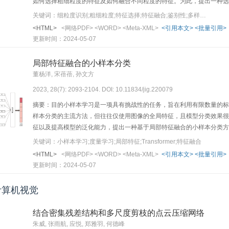
如何选择粗细粒度的特征及如何融合不同粒度的特征。为此，提出一种选
征选择模块，通过空间选择和通道选择来突出局部的细粒度鉴别性特征；
关键词：细粒度识别;粗细粒度;特征选择;特征融合;鉴别性;多样性
局部间的语义和位置关系，从而获得为细粒度局部提供补充信息的粗粒度
<HTML>
<网络PDF>
<WORD>
<Meta-XML>
<引用本文>
<批量引用>
成互补的粗细粒度表示，以提高细粒度图像识别方法的准确性。结果在CUB-200-2011（c
更新时间：2024-05-07
FGVC-Aircraft（fine-grained visual classification
90.3%、95.6%和94.8%，明显优于目前主流的细粒度图像识别方法，
局部特征融合的小样本分类
论提出的方法能够提取粗粒度和细粒度两种类型的视觉特征，同时保证
董杨洋, 宋蓓蓓, 孙文方
2023, 28(7): 2093-2104. DOI: 10.11834/jig.220079
摘要：目的小样本学习是一项具有挑战性的任务，旨在利用有限数量的标
样本分类的主流方法，但往往仅使用图像的全局特征，且模型分类效果很
征以及提高模型的泛化能力，提出一种基于局部特征融合的小样本分类方
络以获得局部特征；其次，设计了一个基于Transformer架构的局
关键词：小样本学习;度量学习;局部特征;Transformer;特征融合
力；最后，以欧几里得距离为度量，计算查询集样本特征向量与支持集类
<HTML>
<网络PDF>
<WORD>
<Meta-XML>
<引用本文>
<批量引用>
与当前先进的方法进行比较，在5-way 1-shot和5-way 5-shot的设
更新时间：2024-05-07
2.96%和2.9%，在CUB（Caltech-UCSD Birds-200-2011）数据
分类精度与最优结果相当，实验结果表明了所提方法的有效性。结论提出
计算机视觉
提取能力和泛化能力，使小样本分类结果更为准确。
结合密集残差结构和多尺度剪枝的点云压缩网络
朱威, 张雨航, 应悦, 郑雅羽, 何德峰