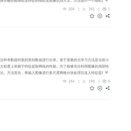
择并融合粗细粒度特征的细粒度图像识别方法。方法设计一个细粒度特
构建一个粗粒度特征选择模块，基于细粒度模块选择后的局部，挖掘各
204
|
281
|
1
多样性特征；融合这两个模块中提取到的细粒度特征和粗粒度特征，形
altech-UCSD birds-200-2011）、Stanford Cars和
 aircraft） 3个公开的标准数据集上进行广泛实验，结果表明，所提方法的识别准确率分别达到
相较于对比方法中的最好结果，准确率相对提升0.7%、0.5%和1.4%。结
特征的鉴别性和多样性，使细粒度图像识别的结果更加精准。
注样本数据对新的类别数据进行分类。基于度量的元学习方法是当前小
大程度上依赖于特征提取网络的性能。为了能够充分利用图像的局部特
法。方法首先，将输入图像进行多尺度网格分块处理后送入特征提取网
部特征融合模块来得到包含全局信息的局部增强特征，以提高模型的泛化能
164
|
194
|
3
原型之间的距离，实现分类。结果在小样本分类中常用的3个数据集上
置下相对次优结果，所提方法在MiniImageNet数据集上的分类精度分别提高了
集上的分类精度分别提高了3.22%和1.77%，而在TieredImageNet数据集上的
的小样本分类方法充分利用了图像的局部特征，同时改善了模型的特征