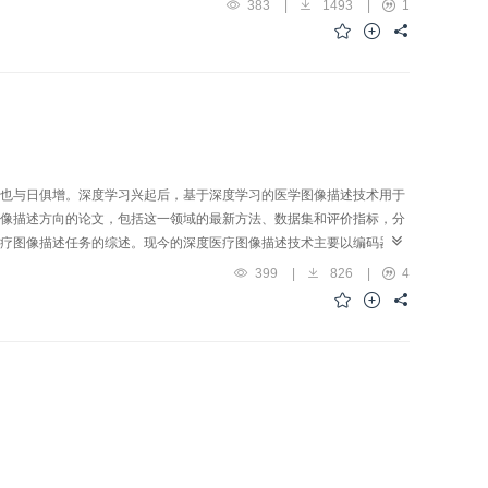
383
|
1493
|
1
应用价值。根据基于深度学习的二维人体姿态估计模型的发展历程和优
计3类。本文对各类人体姿态估计采用的不同卷积神经网络模型进行总
神经网络（deep convolutional neural network，
处理人体姿态估计任务时，仍具有一定的局限性。本文对二维人体姿态估
能的研究方向。
也与日俱增。深度学习兴起后，基于深度学习的医学图像描述技术用于
像描述方向的论文，包括这一领域的最新方法、数据集和评价指标，分
疗图像描述任务的综述。现今的深度医疗图像描述技术主要以编码器—
法、注意力机制、强化学习和知识图谱等方法。检索和模板匹配方法虽
399
|
826
|
4
制使模型产生报告时能关注图像和文本的某一部分，已经被几乎所有主
与离散的语言生成评价指标不匹配的瓶颈；知识图谱方法则融合了人类
ormer等新型结构也正越来越多地取代循环神经网络（recurrent
eural network，CNN）的位置成为网络主干。本文最后讨论了目前深度医疗图像描
技术真正落地。