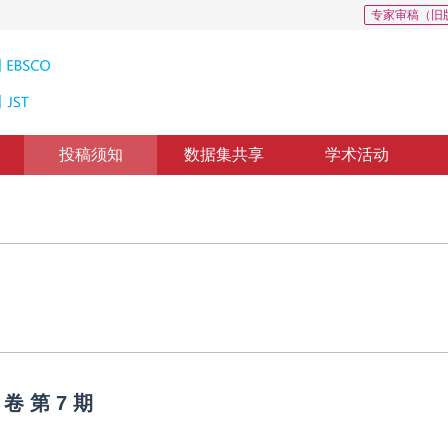
专家审稿（旧
投稿须知
数据集共享
学术活动
卷
第
7
期