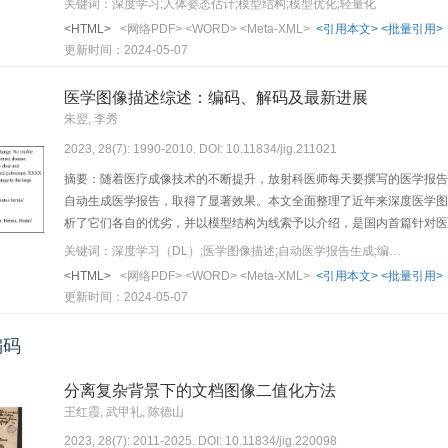
关键词：深度学习;人体姿态估计;模型结构;模型优化;轻量化
需求，二维人体姿态估计网络的轻量化成为研究热点，且具有潜在的创新
<HTML>
<网络PDF>
<WORD>
<Meta-XML>
<引用本文>
<批量引用>
化趋势，可将其分为单人姿态估计、多人姿态估计以及轻量级人体姿态估
更新时间：2024-05-07
结，对各类神经网络模型的特点进行分析，对各类估计方法的性能进行比较。虽然深度卷积
DCNN）模型的结构设计越来越多元化，但是各类深度学习网络模型在
医学图像描述综述：编码、解码及最新进展
计模型采用的技术方法及其存在的问题进行深入讨论，并给出了未来可
朱翌, 李秀
2023, 28(7): 1990-2010. DOI: 10.11834/jig.211021
摘要：随着医疗成像技术的不断提升，放射科医师每天要撰写的医学报告
自动生成医学报告，取得了显著效果。本文全面整理了近年来深度医学图
析了它们各自的优劣，并以模型结构为线索予以介绍，是国内首篇针对医
解码器结构为基础进行拓展，包括但不局限于加入检索方法、模板匹配方
关键词：深度学习（DL）;医学图像描述;自动医学报告生成;编码器—解码器;图像字幕
然简单，但由于医学报告的特殊性仍在本任务上有不错的效果；注意力机
<HTML>
<网络PDF>
<WORD>
<Meta-XML>
<引用本文>
<批量引用>
流模型所采用；强化学习方法突破了医疗图像描述任务中梯度下降训练法
更新时间：2024-05-07
医生对于疾病的先验知识，有效提高了生成报告的临床准确性。此外，Transf
neural network，RNN）甚至卷积神经网络（convolutional n
编码
述仍需解决的问题以及未来的研究方向，希望能推动深度医疗图像描述
分离复杂背景下的文档图像二值化方法
王红霞, 武甲礼, 陈德山
2023, 28(7): 2011-2025. DOI: 10.11834/jig.220098