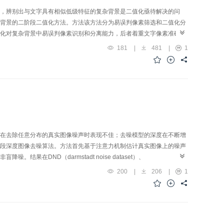
，辨别出与文字具有相似低级特征的复杂背景是二值化亟待解决的问
背景的二阶段二值化方法。方法该方法分为易误判像素筛选和二值化分
化对复杂背景中易误判像素识别和分离能力，后者着重文字像素准确预
司其职，可在压缩参数量的前提下出色完成各自任务，进一步提高网络
181
|
481
|
1
码结构，给出两种组合方式。结果实验在文本图像二值化比赛
）的DIBCO2016、DIBCO2017以及DIBCO2018数据集上与其他方法进行比较，本文
预处理的方法差0.17%，综合效果均优于其他方法；在DIBCO2017和
方法中最好。实验结果表明，非对称编码—解码结构二值化分割的各项指标均有不
升二值化效果，并在DIBCO数据集上取得了优异成绩。开源代码网址为
在去除任意分布的真实图像噪声时表现不佳；去噪模型的深度在不断增
段深度图像去噪算法。方法首先基于注意力机制估计真实图像上的噪声
在DND（darmstadt noise dataset）、
he Hong Kong Polytechnic University）等4个图像去噪领域常用数据集上进
200
|
206
|
1
和结构相似性（structual similarity，SSIM）作为去噪效果的评价指标，得
7.34 dB，并与几种传统去噪方法和基于深度学习的去噪方法进行比较。实验结果表
DD数据集上进行消融实验以验证算法中模块的有效性。结论本文算法使
噪效果。与现有方法相比，本文算法不仅能有效去除真实图像噪声，而