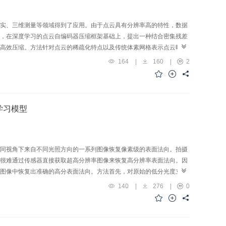
实、三维测量等领域得到了应用。由于点云具有分辨率高的特性，数据
，在深度学习的点云自编码器压缩框架基础上，提出一种结合密集残差
高效压缩。方法针对点云的稀疏化特点以及传统体素网格表示点云时分
子流形卷积取代常规卷积提取点云特征；为了捕获压缩过程中高维信息
164
|
160
|
2
为了补偿采样过程的特征损失以及减少模型训练的动态内存占用，自编
剪枝层。为了扩展本文网络的适用范围，设计了基于几何信息的点云颜
osoft voxelized upper bodies）、8iVFB（8i
h sequence dataset）3个数据集上与其他5种方法进行比较。相对MPEG（moving
学习模型
cloud compression），BD-Rate（bjontegaard delta rate）分别增加
 point cloud compression）相当，仅为V-PCC的2.8%。针对颜色
o noise ratio）性能优于G-PCC中基于八叉树的颜色压缩方法。结论本文网
情况下保留更多原始点云信息。
同视角下来自不同光照方向的一系列图像恢复像素级的表面法向。拍摄
很难通过传感器直接获取超高分辨率图像来恢复高分辨率表面法向。因
图像中恢复出准确的高分表面法向。方法首先，对原始的低分光度立体
过饱和镜面反射的影响。随后，提出多层聚合超分光度立体网络
140
|
276
|
0
 stereo network，MASR-PSN）。MASR-PSN包含一个新颖的深浅层融合的最大池化聚
器结构，能够在保留多尺度信息的同时，增强特征表示，防止模式坍塌
域上的过度平滑。结果广泛的消融实验证明了提出的深浅层聚合层和并行