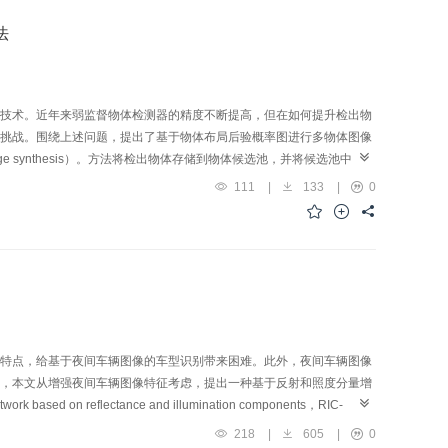
法
技术。近年来弱监督物体检测器的精度不断提高，但在如何提升检出物
挑战。围绕上述问题，提出了基于物体布局后验概率图进行多物体图像
ject image synthesis）。方法将检出物体存储到物体候选池，并将候选池中的物
后的图像训练弱监督物体检测器。该方法包含图像增广与弱监督物体检
111
|
133
|
0
像，该过程通过后验概率的估计与采样对插入物体的类别、位置和尺度
多物体图像、对应的类别标签、物体伪边界框标签训练物体检测器，并
，为了避免过拟合，本文在基线算法的基础上增加一个并行的检测分
进行训练，原有基线算法的检测分支仍使用图像标签进行训练。测试
的增广策略和检测器的分支结构在不同弱监督物体检测器上均适用。结
ational learning visual object classes）2007和Pascal VOC 2012数据集
rage precision，mAP）平均获得了2.9%和4.2%的提升。结论
息，能够辅助弱监督检测器学习物体部件、整体以及多物体簇之间的区
特点，给基于夜间车辆图像的车型识别带来困难。此外，夜间车辆图像
，本文从增强夜间车辆图像特征考虑，提出一种基于反射和照度分量增
based on reflectance and illumination components，RIC-
NVNet网络结构由3个模块组成，分别为信息提取模块、反射增强模块和
218
|
605
|
0