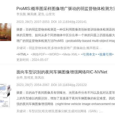
ProMIS:概率图采样图像增广驱动的弱监督物体检测方
李笑颜, 阚美娜, 梁浩, 山世光
2023, 28(7): 2037-2053. DOI: 10.11834/jig.220141
摘要：目的弱监督物体检测是一种仅利用图像类别标签训练物体检测器的
体的完整性、如何从多个同类物体中区分出单一个体的问题上仍面临极大
增广的弱监督物体检测方法ProMIS（probability-based multi-ob
体插入到输入图像中，构造带有伪边界框标注的增广图像，进而利用增广
关键词：弱监督物体检测;多物体数据增广;图像融合;概率图采样;后验概率估计
测两个相互作用的模块。图像增广模块将候选池中的物体插入一幅输入图
<HTML>
<网络PDF>
<WORD>
<Meta-XML>
<引用本文>
<批量引用>
进行约束，以保证增广图像的合理性；弱监督物体检测模块利用增广后的
更新时间：2024-05-07
将原始输入图像上检到的高置信度物体储存到物体候选池中。训练过程中
支，即基于增广边界框的检测分支，该分支利用增广得到的伪边界框标注
面向车型识别的夜间车辆图像增强网络RIC-NVNet
时，本文方法仅使用基于增广边界框的检测分支产生检测结果。本文提出
余烨, 陈维笑, 陈凤欣
果在Pascal VOC（pattern analysis， statistical modeling and comput
2023, 28(7): 2054-2067. DOI: 10.11834/jig.220122
上，将该方法嵌入到多种现有的弱监督物体检测器中，平均精度均值（mean ave
本文证明了采用弱监督物体检测伪边界框标签生成的增广图像包含丰富信
摘要：目的由于夜间图像具有弱曝光、光照条件分布不均以及低对比度等
别。
上的车型难以肉眼识别，增加了直接基于夜间车辆图像的标定难度。因此
强的夜间车辆图像增强网络（night-time vehicle image enhancement network 
NVNet），以增强具有区分性的特性，提高车型识别正确率。方法RIC-
关键词：车型识别;暗光增强;图像分解;生成对抗网络（GAN）;Retinex模型