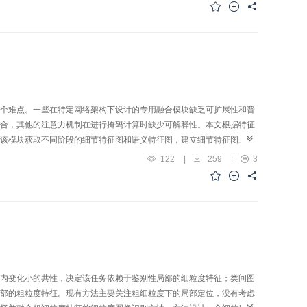
相结合作为网络输入，同时改进了照度分量的约束损失，提升了信息提
结构一致性损失相结合，以增强反射增强网络的颜色复原能力和降噪能
适应性权重系数矩阵，对夜间车辆图像的不同照度区域进行有区别性的
实验，从主观评价来看，该网络能够提升图像整体的对比度，同时完成
夜间车型的识别率提升了2%，峰值信噪比（peak signal to
ity， SSIM）指标均有相应提升。结论通过主观和客观评价，表明了本文方法在增强夜间
识别率，满足智能交通系统的需求。
个难点。一些在特定网络架构下设计的专用融合模块缺乏可扩展性和普
合，其他的注意力机制在进行掩码计算时缺少可解释性。本文根据特征
该模块获取不同阶段的细节特征图和语义特征图，建立细节特征图上任
上的特征进行聚合，作为细节特征图上该特征点的补充，从而将语义特
122
|
259
|
3
图上的信息融合到语义特征图上，实现来自不同阶段特征图的相互融
V2（bilateral segmentation network）进行修改之后，浮
6%，但是平均交并比却得到了提升。在使用插入方式对另外4个网络进行修
的互注意力模块可普遍提升模型的语义分割准确度，实现不同网络模型
内变化小的共性，决定该任务依赖于鉴别性局部的细粒度特征；类间图
部的粗粒度特征。现有方法主要关注粗细粒度下的局部定位，没有考虑