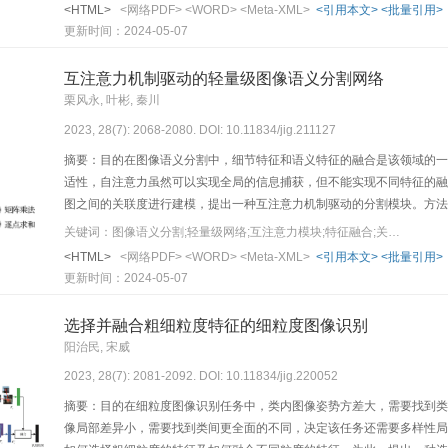
照度增强模块。在信息提取模块中，提出将原始车辆图像与其灰度处理图
<HTML>
<网络PDF>
<WORD>
<Meta-XML>
<引用本文>
<批量引用>
取网络的分量提取效果；在反射分量增强网络中，提出将颜色恢复损失和
更新时间：2024-05-07
力，有效提升反射分量的增强效果；在照度分量增强网络中，提出使用自
增强。结果在模拟夜间车辆图像数据集和真实夜间车辆图像数据集上开展
互注意力机制驱动的轻量级图像语义分割网络
强曝光区域和弱曝光区域的差异性增强。从客观评价分析，经过本文方法增强后，
栗风永, 叶彬, 秦川
noise ratio， PSNR）和结构相似性（structural similar
2023, 28(7): 2068-2080. DOI: 10.11834/jig.211127
车辆图像上的有效性，经过本文方法的增强，能够有效提升夜间车型的
摘要：目的在图像语义分割中，细节特征和语义特征的融合是该领域的一
适性，自注意力虽然可以实现全局的信息捕获，但不能实现不同特征的融
图之间的关联度进行建模，提出一种互注意力机制驱动的分割模块。方法
一点和语义特征图之间的关联模型，并在关联模型的指导下对语义特征图
关键词：图像语义分割;轻量级网络;互注意力模块;特征融合;关联模型
征图上的信息融合到细节特征图上，并进一步采用相同的操作将细节特征
<HTML>
<网络PDF>
<WORD>
<Meta-XML>
<引用本文>
<批量引用>
合。结果选取5个语义分割模型进行实验，实验结果表明，在使用替换方式对BiSeNet 
更新时间：2024-05-07
点运算量、内存占用量和模型参数数量分别下降了8.6%，8.5%和2.
改后，所有网络的平均交并比全部得到了不同程度的提高。结论本文提出
选择并融合粗细粒度特征的细粒度图像识别
的即插即用，具有较高的普适性。
阳治民, 宋威
2023, 28(7): 2081-2092. DOI: 10.11834/jig.220052
摘要：目的在细粒度图像识别任务中，类内图像姿势方差大，需要找到类
像局部差异小，需要找到类间更全面的不同，决定该任务还需要多样性局