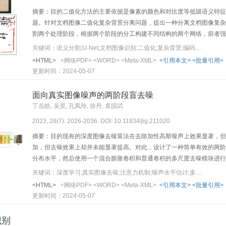
摘要：目的二值化方法的主要依据是像素的颜色和对比度等低级语义特征
题。针对文档图像二值化复杂背景分离问题，提出一种分离文档图像复杂
割两个处理阶段，根据两个阶段的分工构建不同结构的两个网络，前者强
测，以此提升整个二值化方法在复杂背景图像上的处理效果；两个网络各
关键词：语义分割;U-Net;文档图像识别;二值化;复杂背景;编码—解码结构;多阶段分割
效率。同时，为了增强文字目标细节处理能力，提出一种非对称编码—解
<HTML>
<网络PDF>
<WORD>
<Meta-XML>
<引用本文>
<批量引用>
（competition on document image binarization，DIBCO
更新时间：2024-05-07
方法在DIBCO2018中FM（F-measure）为92.35%，仅比经过特殊
DIBCO2016中FM分别为93.46%和92.13%，综合效果在所有
面向真实图像噪声的两阶段盲去噪
同程度的提升。结论提出的二阶段方法能够有效区分复杂背景，进一步提
丁岳皓, 吴昊, 孔凤玲, 徐丹, 袁国武
https://github.com/wjlbnw/Mask_Detail_Net。
2023, 28(7): 2026-2036. DOI: 10.11834/jig.211020
摘要：目的现有的深度图像去噪算法在去除加性高斯噪声上效果显著，但
加，但去噪效果上却并未能显著提高。对此，设计了一种简单有效的两阶
分布水平，然后使用一个混合膨胀卷积和普通卷积的多尺度去噪模块进行非盲降噪。结果
SIDD（smartphone image denoising dataset）、Nam和PolyU（t
关键词：深度学习;真实图像去噪;注意力机制;噪声水平估计;多尺度模块
行去噪实验，选择峰值信噪比（peak signal-to-noise ratio，PSNR）
<HTML>
<网络PDF>
<WORD>
<Meta-XML>
<引用本文>
<批量引用>
到的平均PSNR值分别为39.23 dB，38.54 dB，40.45 dB，3
更新时间：2024-05-07
明，本文的去噪算法在去噪效果和视觉质量上有明显提升。同时，在SI
用的跳跃连接、噪声水平估计以及多尺度模块均可以有效提升真实图像去
识别
且能通过简单的模块参数设置控制去噪网络的计算效率。