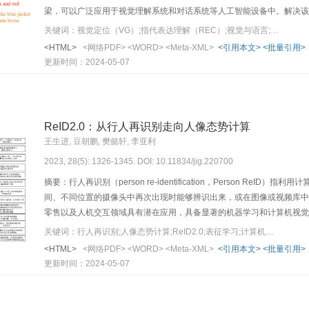
梁，可以广泛应用于视觉理解系统和对话系统等人工智能设备中。解决该
义信息对包含多个对象的图像进行关系推理以及对象筛选，最终在图像中
关键词：视觉定位（VG）;指代表达理解（REC）;视觉与语言;视觉表征粒度;多模态特征融合
综述，首先介绍该任务的通用处理流程。然后，重点对REC领域现有方
<HTML>
<网络PDF>
<WORD>
<Meta-XML>
<引用本文>
<批量引用>
度视觉表征、基于网格卷积粒度视觉表征以及基于图像块粒度视觉表征的
更新时间：2024-05-07
度的归类。此外，本文还介绍了该任务的主流数据集和评估指标。最后，
方面揭示了现有方法面临的挑战，并对REC的发展进行了全面展望。本
提供一个全面的参考以及探索的方向。
ReID2.0：从行人再识别走向人像态势计算
王生进, 豆朝鹏, 樊懿轩, 李亚利
2023, 28(5): 1326-1345. DOI: 10.11834/jig.220700
摘要：行人再识别（person re-identification，Person 
间、不同位置的摄像头中再次出现时能够辨识出来，或在图像或视频库中
零售以及人机交互领域具有潜在应用，具备显著的机器学习和计算机视觉
量等变化，同时也有一定范围的遮挡等难点，因此行人再识别面临着非常
关键词：行人再识别;人像态势计算;ReID2.0;表征学习;计算机视觉
该问题，并取得了一定进展，在多个数据集上的平均准确率均值（mean ave
<HTML>
<网络PDF>
<WORD>
<Meta-XML>
<引用本文>
<批量引用>
如此，当前行人再识别研究主要还是侧重于服装表观的特征，缺乏对行人
更新时间：2024-05-07
在打破现有行人再识别任务的设定，形成对行人综合性观测描述。为推进
像态势计算的概念（ReID2.0）。人像态势计算以像态、形态、神态
个新的基准数据集Portrait250K，包含250 000幅人像和对应8