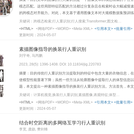
模态匹配。这些局部特征匹配的方法都过分复杂且在检索时会大幅减慢速
的跨模态对齐能力。对此，本文基于通用图像文本对大规模数据集预训练模型，对比语言
pretraining，CLIP），提出了一种温度投影匹配结合CLIP的文
关键词：跨模态检索;行人重识别;行人搜索;Transformer;图文检索
力，本文模型仅使用全局特征进行细粒度的图像文本语义特征对齐。此外，本文提出了
<HTML>
<网络PDF>
<WORD>
<Meta-XML>
<引用本文>
<批量引用>
modal projection matching，TCMPM）损失函数来进行
更新时间：2024-05-07
别方法进行实验对比，在CUHK-PEDES（CUHK person description）和ICFG-PEDE
数据集中，相比于现有性能较好的局部匹配模型，本文方法Rank-1值分别提高了
素描图像指导的换装行人重识别
到图像行人重识别方法可以直接迁移CLIP的跨模态匹配知识，无须冻结
刘宇奇, 马丙鹏
数，本文方法仅使用全局特征匹配就在检索性能上大幅超过了现有局部
2023, 28(5): 1396-1408. DOI: 10.11834/jig.220783
摘要：目的传统行人重识别方法提取到的特征中包含大量的衣物信息，在
使模型性能显著下降；虽然一些方法从轮廓图像中提取行人的体型信息以
题，本文提出一种素描图像指导的换装行人重识别方法。方法首先，本文
息，因此本文使用素描图像提取行人的体型信息，并将其融入表观特征以
关键词：计算机视觉;换装行人重识别;素描图像;表观特征;体型特征;双流网络
导模块，进一步使用素描图像中的衣物位置信息指导表观特征的提取过程
<HTML>
<网络PDF>
<WORD>
<Meta-XML>
<引用本文>
<批量引用>
LTCC（long-term cloth changing）和PRCC（person re-identifi
更新时间：2024-05-07
法与最先进的方法进行了对比。相较于先进方法，在LTCC和PRCC数据集上
果表明，素描图像在鲁棒性和准确性上均优于轮廓图像，能够更好地获取
结合时空距离的多网络互学习行人重识别
的衣物无关权重指导模块能有效减少行人表观特征中衣物信息的含量；提
李宽, 龚勋, 樊剑锋
特征和体型特征在内的完备行人特征。