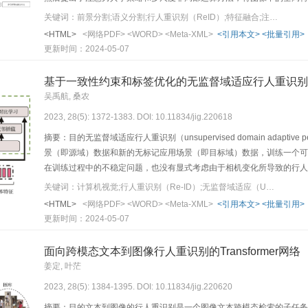
补；最后通过多损失函数对网络模型进行训练优化。结果在3个公开数据集Market-1501、D
关键词：前景分割;语义分割;行人重识别（ReID）;特征融合;注意力机制
re-identification）和MSMT17（multi-scene multi-time per
<HTML>
<网络PDF>
<WORD>
<Meta-XML>
<引用本文>
<批量引用>
accuracy，Rank-1）和平均精度均值（mean average prec
更新时间：2024-05-07
时，网络的识别准确率均有一定提升。本文方法在Market-1501、DukeMTMC
91.5%和82.3%以及83.9%和63.8%，相比于对比算法，本文方
基于一致性约束和标签优化的无监督域适应行人重识别
的同时，综合了不同尺度和不同粒度图像特征，相较于已有模型，提高了
吴禹航, 桑农
致的误识别现象，使行人重识别模型的实用性得到加强，在面对实际背
2023, 28(5): 1372-1383. DOI: 10.11834/jig.220618
摘要：目的无监督域适应行人重识别（unsupervised domain adaptive pede
景（即源域）数据和新的无标记应用场景（即目标域）数据，训练一个可
在训练过程中的不稳定问题，也没有显式考虑由于相机变化所导致的行人
带来的伪标签噪声问题。针对这些问题，提出了一种具有一致性约束和标
关键词：计算机视觉;行人重识别（Re-ID）;无监督域适应（UDA）;一致性约束;标签优化
下的特征距离，提升行人实例特征稳定性；然后提出相机一致性以约束跨
<HTML>
<网络PDF>
<WORD>
<Meta-XML>
<引用本文>
<批量引用>
基于标签集成的标签优化，将one-hot编码的伪标签转换为更可靠的软标签
更新时间：2024-05-07
Market→Duke，Duke→MSMT，Market→MSMT等常用的UDA Re-ID
85.0%，73.5%，41.3%， 39.3%；Rank-1分别为94.0%，85
面向跨模态文本到图像行人重识别的Transformer网络
提出的实例一致性约束和相机一致性约束可以使模型学习到更鲁棒的行人
姜定, 叶茫
以减少伪标签噪声的过拟合风险。
2023, 28(5): 1384-1395. DOI: 10.11834/jig.220620
摘要：目的文本到图像的行人重识别是一个图像文本跨模态检索的子任务