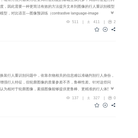
度，因此需要一种更简洁有效的方法提升文本到图像的行人重识别模型
—图像预训练（contrastive language-image
本到图像行人重识别方法。方法借助CLIP预训练模型的跨模态图像文本对齐的能
511
|
411
|
2
温度缩放跨模态投影匹配（temperature-scaled cross
图像文本跨模态特征匹配。结果在本领域的两个数据集上与最新的文本到图像行人重识
S（identity-centric and fine-grained person description）
5.92%和1.21%。结论本文提出的基于双流Transformer的文本
模型参数训练或接入其他小模型辅助训练。结合提出的TCMPM损失函
特征方法。
换装行人重识别问题中，依靠衣物相关的信息难以准确判别行人身份，
增强行人特征，但轮廓图像的质量参差不齐，鲁棒性差。针对这些问
认为相对于轮廓图像，素描图像能够提供更鲁棒、更精准的行人体型信
获取完备的行人特征。然后，提出一个基于素描图像的衣物无关权重指
137
|
327
|
0
，从而减少表观特征中的衣物信息，增强表观特征的判别力。结果在
cation under moderate clothing change）两个常用换装行人数据集上，本文方
，本文方法在Rank-1性能指标上分别提高了6.5%和3.9%。实验结
行人体型信息，并且能够为表观特征提供更多体型互补信息。结论提出
出的素描图像指导的换装行人重识别方法有效获取了包含衣物无关表观