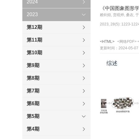
2024
《中国图象图形
2023
赖剑煌, 贲晛烨, 桑农, 
2023, 28(5): 1223-122
第12期
第11期
<HTML>
<网络PDF>
更新时间：2024-05-07
第10期
综述
第9期
第8期
第7期
第6期
第5期
第4期