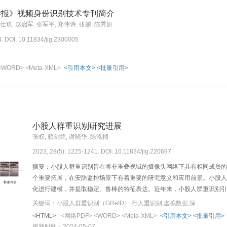
学报》视频身份识别技术专刊简介
于仕琪, 赵启军, 张军平, 郑伟诗, 张鹏, 陈秀妍
4. DOI: 10.11834/jig.2300005
<WORD>
<Meta-XML>
<引用本文>
<批量引用>
小股人群重识别研究进展
张权, 赖剑煌, 谢晓华, 陈泓栩
2023, 28(5): 1225-1241. DOI: 10.11834/jig.220697
摘要：小股人群重识别旨在将非重叠视域的摄像头网络下具有相同成员的
个重要拓展，在安防监控场景下有着重要的研究意义和应用前景。小股人
化进行建模，并提取稳定、鲁棒的特征表达。近年来，小股人群重识别引
别技术的研究进展进行了全面的梳理回顾。首先简要介绍本领域的研究背
关键词：小股人群重识别（GReID）;行人重识别;虚拟数据;深度学习;特征学习;度量学习;Transformer
多种小股人群重识别算法进行了详细的介绍，并在多个数据集上对前沿算
<HTML>
<网络PDF>
<WORD>
<Meta-XML>
<引用本文>
<批量引用>
相比，小股人群重识别的现有方法在具体场景下的特定挑战性能表现欠佳
更新时间：2024-05-07