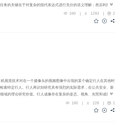
任务的关键在于对复杂的指代表达式进行充分的语义理解；然后利用语
唯一地定位目标对象。本文从计算机视觉的视角出发对REC任务进行了
340
|
1293
|
2
法进行分类总结，根据视觉数据表征粒度的不同，划分为基于区域卷积粒
方法；并进一步按照视觉—文本特征融合模块的建模方式进行了更细粒
从模型的推理速度、模型的可解释性以及模型对表达式的推理能力3个
文希望通过对REC任务现有研究以及未来趋势的总结为相关领域研究人员
ReID）指利用计算机视觉技术对在一个摄像头的视频图像中出现的某个确定行人在其他时
检索特定行人。行人再识别研究具有强烈的实际需求，在公共安全、新
领域的理论研究价值。行人成像存在复杂的姿态、视角、光照和成像质
大的技术挑战。近年来，学术界和产业界投入了巨大的人力和资源研究
180
|
228
|
1
rage precision，mAP）有了较大提升，并部分开始实际应用。尽管
表观显式的多视角观测和描述，这与人类观测的机理不尽相符。本文旨
行人再识别研究的进展，本文在前期行人再识别研究的基础上提出了人
和意态这4态对人像的静态属性和似动状态进行多视角观测和描述。构建了一
个子任务的手动标记的8种标签，并提出一个新的评价指标。提出的人像态势计算