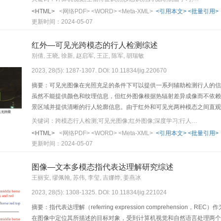
主流跨视角步态数据库；然后，从基于3维步态信息的识别方法、基于视
<HTML>
<网络PDF>
<WORD>
<Meta-XML>
<引用本文>
<批量引用>
的识别方法4个方面详细介绍了跨视角步态识别方法。最后，在CASIA-B（CASIA gait 
更新时间：2024-05-07
database， large population dataset）和OU-MVLP（OU-ISIR gait 
表性方法的性能进行了对比分析，并指出跨视角步态识别的未来研究方
红外—可见光跨模态的行人检测综述
别倩, 王晓, 徐新, 赵启军, 王正, 陈军, 胡瑞敏
2023, 28(5): 1287-1307. DOI: 10.11834/jig.220670
摘要：可见光图像在光照充足的条件下可以提供一系列辅助检测行人的信
虽然不能提供颜色和纹理信息，但红外图像根据热辐射差异成像而不依赖
景区域并提供清晰的行人轮廓信息。由于红外和可见光两种模态之间直观
有前景的研究方向，受到了广泛关注，大幅促进了在安防（如安全监控和
关键词：跨模态行人检测;可见光图像;红外图像;深度学习;行人检测
的行人检测工作进行全面梳理，并对未来方向进行深入思考。首先，该课
<HTML>
<网络PDF>
<WORD>
<Meta-XML>
<引用本文>
<批量引用>
通道的温差信息，如何在两种模态存在本质差异的前提下，充分利用二者
更新时间：2024-05-07
其次，近几年红外—可见光跨模态行人检测研究针对的问题可分为两类，
准和融合不充分两类问题。针对实际应用难的问题，又分为标注成本、实
图像—文本多模态指代表达理解研究综述
向展开细致且全面的描述并进行相应的总结。然后，详细地介绍与跨模态
王丽安, 缪佩翰, 苏伟, 李玺, 吉娜烨, 姜燕冰
不同层面上进行比较。最后，对跨模态行人检测领域存在的且尚未解决
2023, 28(5): 1308-1325. DOI: 10.11834/jig.221024
摘要：指代表达理解（referring expression comprehens
在图像中定位其所描述的目标对象，受到计算机视觉和自然语言处理两个