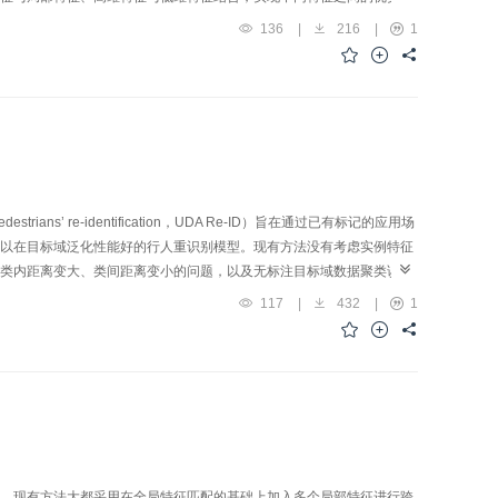
ukeMTMC-reID（Duke multi-tracking multi-camera
136
|
216
|
1
son ReID dataset）上进行了消融实验和对比实验，并以首位命中率（rank-1
ision，mAP）作为评价指标。实验结果显示，在引入前景分割和多特征融合方法
-reID和MSMT17数据集上Rank-1和mAP分别为96.8%和91.5%、
法具有较大优势。结论本文提出的结合前景分割的多特征融合方法，在提取前景
识别准确率。同时，前景分割模块消除了无用背景，缓解了背景差异导
景情况时，也能有较好的识别效果。
strians’ re-identification，UDA Re-ID）旨在通过已有标记的应用场
以在目标域泛化性能好的行人重识别模型。现有方法没有考虑实例特征
类内距离变大、类间距离变小的问题，以及无标注目标域数据聚类误差
签优化的方法。方法首先提出了实例一致性以约束同一实例在不同增广
117
|
432
|
1
相机正实例特征对之间的距离，提升对相机变化的鲁棒性；最后提出了
，提升了监督信号的鲁棒性。结果本文方法在Duke→Market，
任务上的平均精度均值（mean average precision，mAP）分别为
.6%，71.6%，69.5%。通过消融实验验证了本文提出的3个模块的有效性。结论
特征表达，提升行人特征的稳定性，提出的基于标签集成的标签优化可
，现有方法大都采用在全局特征匹配的基础上加入多个局部特征进行跨