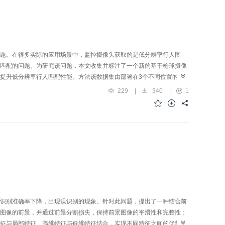
及类人智能体的进一步研究提供了参考。
题。在很多实际的应用场景中，监控摄像头获取的是低分辨率行人图
匹配的问题。为研究该问题，本文收集并标注了一个新的基于枪球摄像
提升低分辨率行人匹配性能。方法该数据集由部署在3个不同位置的枪
行人和320个无身份标签的行人重识别数据集。与同类其他数据集不
229
|
340
|
1
率下的行人匹配难题，本文提出的基准模型考虑了图像超分、行人特征
特征判别器模块，分别完成低分辨率图像超分、行人特征学习以及行人
对比于经典的行人重识别模型，新基准模型在平均精度均值（mean
1%和6.1%。结论本文构建了典型的低分辨率行人重识别数据集，为研究低分辨率行人
人重识别基础方法。研究表明，提出的基准方法能够有效地解决低分辨
识别准确率下降，出现误识别的现象。针对此问题，提出了一种结合前
图像的前景，并通过前景分割损失，保持前景图像的平滑性和完整性；
征与局部特征、高维特征与低维特征结合，实现不同特征之间的优势互