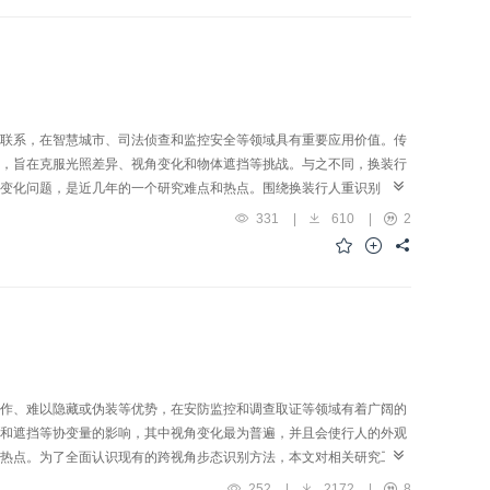
以解决更多业界需求、加速产业落地，需要学术界和工业界共同思考和
联系，在智慧城市、司法侦查和监控安全等领域具有重要应用价值。传
，旨在克服光照差异、视角变化和物体遮挡等挑战。与之不同，换装行
变化问题，是近几年的一个研究难点和热点。围绕换装行人重识别，本
难点。首先，梳理并比较了当前针对换装行人重识别的数据集，从采集
331
|
610
|
2
单回顾换装行人重识别发展历史的基础上，将其归纳为基于非视觉传感
绍了深度传感器、射频信号等在换装行人重识别中的应用。针对基于视
耦的方法和基于隐式数据驱动自适应学习的方法。在此基础上，探讨了
究提供参考。
作、难以隐藏或伪装等优势，在安防监控和调查取证等领域有着广阔的
和遮挡等协变量的影响，其中视角变化最为普遍，并且会使行人的外观
热点。为了全面认识现有的跨视角步态识别方法，本文对相关研究工作
简要介绍了该领域的研究背景，在此基础上，整理并分析了基于视频的
252
|
2172
|
8