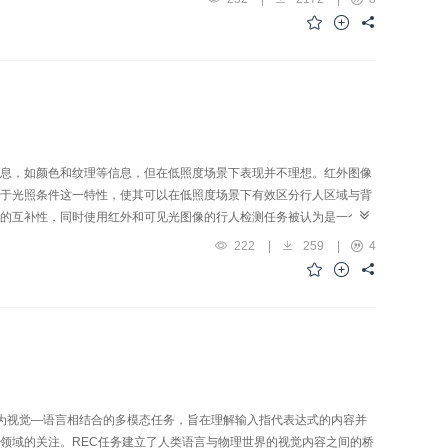
角转换模型的识别方法、基于视角不变特征的识别方法和基于深度学习
database， dataset B）、OU-ISIR LP（OU-ISIR gait
database， multi-view large population dataset）3个数据库上对该领域代
向。
息，如颜色和纹理等信息，但在低照度场景下表现并不理想。红外图像
于光照条件这一特性，使其可以在低照度场景下有效区分行人区域与背
的互补性，同时使用红外和可见光图像的行人检测任务被认为是一个很
自动驾驶）和疫情防控等领域应用的发展。本文对红外—可见光跨模态
222
|
259
|
4
题具有独特性质。可见光图像对应三通道的颜色信息而红外图像对应单
的互补性是红外—可见光跨模态行人检测领域的核心挑战和主要任务。
即模态差异大和实际应用难。针对模态差异大的问题，可分为图像未对
时检测和硬件成本3类问题。本文依次对跨模态行人检测的主要研究方
行人检测相关的数据集和评价指标，并以不同的评价指标对相关方法在
的问题进行讨论，并提出对未来相关工作方向的一些思考。
ion，REC）作为视觉—语言相结合的多模态任务，旨在理解输入指代表达式的内容并
领域的关注。REC任务建立了人类语言与物理世界的视觉内容之间的桥