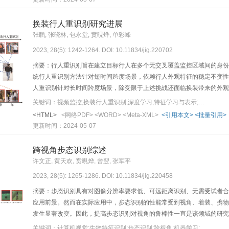
人群重识别研究与其他视觉任务的关联性不够紧密，如何协同多任务作业
推动。
换装行人重识别研究进展
张鹏, 张晓林, 包永堂, 贲晛烨, 单彩峰
2023, 28(5): 1242-1264. DOI: 10.11834/jig.220702
摘要：行人重识别旨在建立目标行人在多个无交叉覆盖监控区域间的身份
统行人重识别方法针对短时间跨度场景，依赖行人外观特征的稳定不变性
人重识别针对长时间跨度场景，除受限于上述挑战还面临换装带来的外观
文从数据集和解决方法两个方面综述国内外研究进展，探讨面临的挑战和
关键词：视频监控;换装行人重识别;深度学习;特征学习与表示;生物特征;特征解耦;数据驱动学习
方式、行人及样本数量等方面分析其挑战性和面临的局限性。然后，在简
<HTML>
<网络PDF>
<WORD>
<Meta-XML>
<引用本文>
<批量引用>
器的方法和基于视觉相机的方法两类。针对基于非视觉传感器的方法，介
更新时间：2024-05-07
觉相机的方法，详细阐述了基于显式特征设计与提取的方法、基于特征解
当前换装行人重识别面临的问题并展望未来的发展趋势，旨在为相关研
跨视角步态识别综述
许文正, 黄天欢, 贲晛烨, 曾翌, 张军平
2023, 28(5): 1265-1286. DOI: 10.11834/jig.220458
摘要：步态识别具有对图像分辨率要求低、可远距离识别、无需受试者合
应用前景。然而在实际应用中，步态识别的性能常受到视角、着装、携物
发生显著改变。因此，提高步态识别对视角的鲁棒性一直是该领域的研究
进行了梳理和综述。首先，从基本概念、数据采集方式和发展历程等角度
关键词：计算机视觉;生物特征识别;步态识别;跨视角;机器学习;深度学习;神经网络