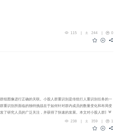
115
|
244
|
0
群组图像进行正确的关联。小股人群重识别是传统行人重识别任务的一
群重识别所面临的独特挑战在于如何针对群内成员的数量变化和布局变
发了研究人员的广泛关注，并获得了快速的发展。本文对小股人群重识
景，对基本概念、数据集和相关技术进行了简要总结。在此基础上，对
238
|
359
|
1
法进行性能对比。最后，对该任务进行展望。整体而言，与行人重识别
，还需要从数据收集和方法设计两方面进一步探讨。此外，现有的小股