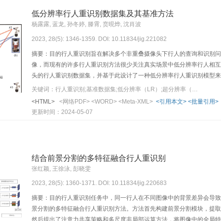
从多视角表观信息对行人形成综合性的观测描述，为行人再识别2.0以
低分辨率行人重识别数据集及其基准方法
杨露露, 蓝龙, 孙冬婷, 滕霄, 贲晛烨, 沈肖波
2023, 28(5): 1346-1359. DOI: 10.11834/jig.221082
摘要：目的行人重识别旨在解决多个非重叠摄像头下行人的查询和识别问
像，而现有的许多行人重识别方法很少关注真实场景中低分辨率行人相互
头的行人重识别数据集，并基于此设计了一种低分辨率行人重识别模型来
机摄像头和球机摄像头收集裁剪得到，最终形成包含200个有身份标签的
关键词：行人重识别;基准数据集;低分辨率（LR）;超分辨率（SR）;判别器
同，该数据集为每个行人同时提供高分辨率和低分辨率图像。针对低分辨
<HTML>
<网络PDF>
<WORD>
<Meta-XML>
<引用本文>
<批量引用>
学习以及判别3个方面因素，并设计了相应的超分模块、特征学习模块和
更新时间：2024-05-07
特征判断。结果提出的基准模型在枪球行人重识别数据集上的实验表明，
average precision，mAP）和Rank-1指标上分别提高了3.
重识别问题提供了重要的数据来源，并基于该数据集研究了低分辨率下行
行人匹配问题。
结合前景分割的多特征融合行人重识别
张红颖, 王徐泳, 彭晓雯
2023, 28(5): 1360-1371. DOI: 10.11834/jig.220683
摘要：目的行人重识别任务中，同一行人在不同图像中的背景差异会导致
景分割的多特征融合行人重识别方法。方法首先构建前景分割模块，提取
然后提出了注意力共享策略和多尺度非局部运算方法，将图像中的全局特