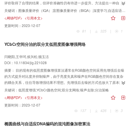
评价取得了合理的结果，但评价准确性仍有待进一步提升。方法提出一种自适
4. 248和34. 11，与真实图像十分接近。实验使用多种检测方法在SSRGFD和单
应语义感知网络（self-adaptive semantic awareness network，SSA-Net）的
目图像数据集上进行比较。QMPPNet（multi-scale pyramid hybrid loss
关键词：
图像质量评价（IQA）;盲图像质量评价（BIQA）;深度学习;自适应语义感知网络（SSA-Net）;多级监督回归（MSR）
盲图像质量评价方法，通过理解失真图像的内容和感知图像失真的类型来提高
network）的性能指标均表现最优，但所有检测方法在SSRGFD上的性能相比于
<网络PDF>
<引用本文>
预测的准确性。首先，利用深度卷积神经网络（deep convolutional neural
在单目图像数据集上的性能显著下降。结论构建的SSRGFD数据集内容丰富且
更新时间：
2023-12-07
network，DCNN）获取各个阶段的语义特征，并提出多头位置注意力（multi-
具有较好的视觉质量，能够为双目超分辨率图像篡改检测研究工作提供良好的
81
|
325
|
1
head position attention，MPA）模块通过聚合特征图的长距离语义信息来加强
数据支持。SSRGFD数据集可以从https://github.com/YL1006/SSRGFD上获
对图像内容的理解。接着，提出基于多尺度内核的自适应特征感知（self-
取。
YCbCr空间分治的双分支低照度图像增强网络
adaptive feature awareness，SFA）模块感知图像的失真类型，并结合图像内
容来捕获图像的全局失真和局部失真情况。最后，提出多级监督回归（multi-
闫晓阳,王华珂,侯兴松,顿玉洁
level supervision regression，MSR）网络通过利用低层次的语义特征辅助高
DOI：10.11834/jig.221028
层次的语义特征得到预测分数。结果本文方法在7个数据库上与11种不同方法进
行了比较，在LIVEC（LIVE in the Wild Image Quality Challenge）、
摘要：
目的现有的低照度图像增强算法通常在RGB颜色空间采用先增强后去噪
BID（blurred image database）、KonIQ-10k（Konstanz authentic image
的方式提升对比度并抑制噪声，由于亮度失真和噪声在RGB颜色空间存在复杂
quality 10k database）和SPAQ（smartphone photography attribute and
的耦合关系，往往导致增强结果不理想。先增强后去噪的方式也放大了原本隐
quality）4个自然失真图像数据库中的斯皮尔曼等级相关系数（Spearman rank
藏在黑暗中的噪声，使去噪变得困难。为有效处理亮度失真并抑制噪声，提出
关键词：
低照度增强;YCbCr颜色空间;双分支网络;噪声去除;分治策略
order correlation coefficient，SRCC）值分别为0.867、0.877、0.913和
了一个基于YCbCr颜色空间的双分支低照度图像增强网络，以获得正常亮度和
<网络PDF>
<引用本文>
0.915，获得了所有方法中最好的性能结果。同时在两个人工失真图像数据库中
具有低噪声水平的增强图像。方法由于YCbCr颜色空间可以分离亮度信息与色
更新时间：
2023-12-07
获得了排名前2的SRCC值。实验结果表明，与其他先进方法相比，本文方法在
度信息，实现亮度失真和噪声的解耦，首先将低照度图像由RGB颜色空间变换
137
|
426
|
3
自然失真图像质量评价数据库上的表现更为优异。结论本文方法通过结合图像
至YCbCr颜色空间，然后设计一个双分支增强网络，该网络包含亮度增强模块
内容理解与不同失真类型感知，能更好地适应自然图像的失真，提高评价准确
和噪声去除模块，分别对亮度信息和色度信息进行对比度增强和噪声去除，最
椭圆曲线与自适应DNA编码的混沌图像加密算法
性。
后使用亮度监督模块和色度监督模块强化亮度增强模块和噪声去除模块的功