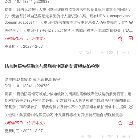
DOI：10.11834/jig.220838
棒性方面，在3种不同压缩效果下，分别以2.48%、4.83%和10.10%的优势超
越了对比方法。结论本文方法能够大幅度提升轻量型卷积神经网络的检测性
摘要：
目的无监督行人重识别可缓解有监督方法中数据集标注成本高的问题，
能，相比于绝大部分工作都取得了更优异的泛化性和鲁棒性效果。
其中无监督跨域自适应是最常见的行人重识别方案。现有UDA（unsupervised
domain adaptive）行人重识别方法在聚类过程中容易引入伪标签噪声，存在对
相似人群区分能力差等问题。方法针对上述问题，基于特征具有类内收敛性、
关键词：
行人重识别（Re-ID）;无监督学习;跨域迁移学习;邻域对抗损失（NAL）;邻域连续损失（NCL）
类内连续性与类间外散性的特点，提出了一种基于近邻优化的跨域无监督行人
<网络PDF>
<引用本文>
重识别方法，首先采用有监督方法得到源域预训练模型，然后在目标域进行无
更新时间：
2023-12-07
监督训练。为增强模型对高相似度行人的辨识能力，设计了邻域对抗损失函
124
|
183
|
0
数，任意样本与其他样本构成样本对，使类别确定性最强的一组样本对与不确
定性最强的一组样本对之间进行对抗。为使类内样本特征朝着同一方向收敛，
结合跨层特征融合与级联检测器的防震锤缺陷检测
设计了特征连续性损失函数，将特征距离曲线进行中心归一化处理，在维持特
征曲线固有差异的同时，拉近样本k邻近特征距离。结果消融实验结果表明损失
梁华刚,赵慧霞,刘丽华,岳鹏,郑振宇
函数各部分的有效性，对比实验结果表明，提出方法性能较已有方法更具优
DOI：10.11834/jig.220789
势，在Market-1501（1501 identities dataset from market）和DukeMTMC-
reID（multi-target multi-camera person re-identification dataset from Duke
摘要：
目的防震锤可以减少输电线路的周期性震动以降低线路的疲劳损害，定
University）数据集上的Rank-1和平均精度均值（mean average precision，
期对防震锤进行巡检非常必要。针对目前无人机巡检输电线路所得航拍图像背
mAP）指标分别达到了92.8%、84.1%和83.9%、71.1%。结论提出方法设计了
景复杂，而种类较多、形状各异以及特性不一的防震锤在航拍图像中占据像素
邻域对抗损失与邻域连续性损失函数，增强了模型对相似人群的辨识能力，从
面积很小，导致防震锤检测过程中出现的检测精度低、无法确定缺陷类型等问
关键词：
防震锤缺陷;深度学习;小尺度目标检测;跨层特征融合;级联检测器
而有效提升了行人重识别的性能。
题，提出了一种结合跨层特征融合和级联检测器的防震锤缺陷检测方法。方法
<网络PDF>
<引用本文>
本文使用无人机对防震锤部件巡检的航拍图像进行数据扩充建立防震锤缺陷检
更新时间：
2023-12-07
测数据集，并划分了4种缺陷类型，为研究提供了数据基础。首先，以
73
|
291
|
4