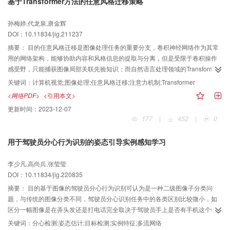
基于Transformer方法的任意风格迁移策略
上的实验结果表明，该方法能够提升多个最新网络框架的小目标检测精度，以
典型网络SECOND（sparsely embedded convolutional detection）、MVX-
孙梅婷,代龙泉,唐金辉
Net（multimodal voxelnet for 3D object detection）、Voxel-RCNN为例，在
DOI：10.11834/jig.211237
困难等级下，三维目标检测精度分别获得8.65%、7.32%和6.29%的大幅提升。
结论该方法适用于所有以点云为输入的目标检测网络，并显著提升了多个目标
摘要：
目的任意风格迁移是图像处理任务的重要分支，卷积神经网络作为其常
检测网络在道路场景下的小目标检测性能。该方法具备有效性与通用性。
用的网络架构，能够协助内容和风格信息的提取与分离，但是受限于卷积操作
感受野，只能捕获图像局部关联先验知识；而自然语言处理领域的Transformer
网络能够突破距离限制，捕获长距离依赖关系，更好地建模全局信息，但是因
关键词：
计算机视觉;图像处理;任意风格迁移;注意力机制;Transformer
为需要学习所有元素间的关联性，其表达能力的提高也带来了计算成本的增
<网络PDF>
<引用本文>
加。鉴于风格迁移过程与句子翻译过程的相似性，提出了一种混合网络模型，
更新时间：
2023-12-07
综合利用卷积神经网络和Transformer网络的优点并抑制其不足。方法首先使用
177
|
452
|
0
卷积神经网络提取图像高级特征，同时降低图像尺寸。随后将提取的特征送入
Transformer中，求取内容特征与风格特征间的关联性，并将内容特征替换为风
用于驾驶员分心行为识别的姿态引导实例感知学习
格特征的加权和，实现风格转换。最后使用卷积神经网络将处理好的特征映射
回图像域，生成艺术化图像。结果与5种先进的任意风格迁移方法进行定性和定
李少凡,高尚兵,张莹莹
量比较。在定性方面，进行用户调查，比较各方法生成图像的风格化效果，结
DOI：10.11834/jig.220835
果表明本文网络生成的风格化图像渲染效果更受用户喜爱；在定量方面，比较
各方法的风格化处理速度，结果表明本文网络风格化速率排名第3，属于可接受
摘要：
目的基于图像的驾驶员分心行为识别可认为是一种二级图像子分类问
范围内。此外，本文与现有的基于Transformer的任意风格迁移方法进行比较，
题，与传统的图像分类不同，驾驶员分心识别任务中的各类区别比较微小，如
突出二者间差异；对判别网络进行消融实验，表明判别网络的引入能够有效提
区分一幅图像是在弄头发还是打电话完全取决于驾驶员手上是否有手机这个物
升图像的光滑度和整洁度；最后，将本文网络应用于多种风格迁移任务，表明
体，即图像中的较小区域就决定了该图像的类别。对于那些图像差异较小的类
关键词：
分心检测;姿态估计;目标检测;实例特征;多流网络