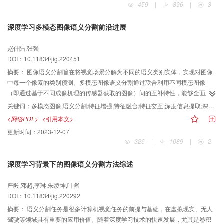
459
|
896
|
3
分别介绍了补全、上采样和去噪3类点云质量增强方法，并对3类方法中的现有
算法进行了分类、梳理及总结。其中，点云补全与点云去噪算法均可根据是否
深度学习多模态图像语义分割前沿进展
采用编码器—解码器结构分为两大类，点云上采样算法可根据网络主要结构分
为基于卷积神经网络的方法、基于生成对抗网络的方法和基于图卷积神经网络
赵什陆,张强
的方法。其次，总结了质量增强任务中常用的数据集与评价指标，并分别对比
DOI：10.11834/jig.220451
分析了现阶段点云补全、上采样和去噪中主流算法的性能。最后，通过系统的
梳理，凝练出点云质量增强方向所面临的挑战，并对未来的研究趋势进行了展
摘要：
图像语义分割旨在将视觉场景分解为不同的语义类别实体，实现对图像
望。此外，本文汇总了涉及的文献及其开源代码，详见链接
中每一个像素的类别预测。多模态图像语义分割通过联合利用不同模态图像
https://github.com/LilydotEE/Point_cloud_quality_enhancement。
（即通过基于不同成像机理的传感器获取的图像）间的互补特性，能够全面且
准确地实现复杂场景信息的学习与推理。目前基于深度学习的多模态图像语义
关键词：
多模态图像;语义分割;特征增强;特征融合;特征交互;深度信息提取;深度信息引导
分割前沿成果较多，但缺少系统且全面的调研与分析。本文首先总结并分析了
<网络PDF>
<引用本文>
目前主流的基于深度学习的可见光—热红外（red-green-blue-thermal，RGB-
更新时间：
2023-12-07
T）图像语义分割算法和可见光—深度（red-green-blue-depth，RGB-D）图像
326
|
1089
|
2
语义分割算法。依据算法侧重点不同，将基于深度学习的RGB-T图像语义分割
算法划分为基于图像特征增强的方法、基于多模态图像特征融合的方法和基于
深度学习背景下的图像语义分割方法综述
多层级图像特征交互的方法；依据算法对深度信息的利用方式，将基于深度学
习的RGB-D图像语义分割算法划分为基于深度信息提取的方法和基于深度信息
严毅,邓超,李琳,朱凌坤,叶彪
引导的方法。然后，介绍了多模态图像语义分割算法常用的客观评测指标以及
DOI：10.11834/jig.220292
数据集，并在常用数据集上对上述算法进行对比。对于RGB-T图像语义分割，
在MFNet（multi-spectral fusion network）数据集上，GMNet（graded-feature
摘要：
语义分割任务是很多计算机视觉任务的前提与基础，在虚拟现实、无人
multilabel-learning network）和MFFENet（multiscale feature fusion and
驾驶等领域具有重要的应用价值。随着深度学习技术的快速发展，尤其是卷积