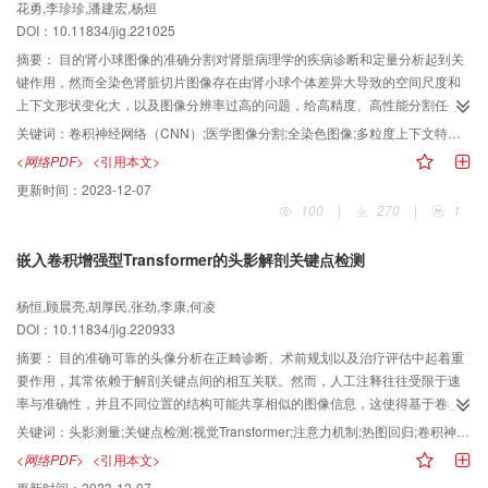
花勇,李珍珍,潘建宏,杨烜
的准确率提高了2.29%，融合本方法的CSS模型的准确率达到了60.14%，较原
DOI：10.11834/jig.221025
模型提升了2.02%，达到了目前较高的水平。在VQA v2.0和VQA-CP v1.0数据
摘要：
目的肾小球图像的准确分割对肾脏病理学的疾病诊断和定量分析起到关
集上的结果也显示本文方法提高了大多数模型的准确率，具有良好的泛化性。
键作用，然而全染色肾脏切片图像存在由肾小球个体差异大导致的空间尺度和
此外，在VQA-CP v2.0上的消融实验证明了本文方法的有效性。结论提出的方
上下文形状变化大，以及图像分辨率过高的问题，给高精度、高性能分割任务
法通过答案掩码对视觉问答模型的预测结果进行遮盖，减少无关答案对最终结
带来挑战。为此，提出一种边界信息保持的全染色肾脏切片多粒度分割方法。
果的影响，使模型学习到问题和答案类型之间的对应关系，有效改善了视觉问
关键词：
卷积神经网络（CNN）;医学图像分割;全染色图像;多粒度上下文特征;补零
方法使用一种多粒度上下文的空间注意力机制生成多粒度和多形状变化的空间
答模型答非所问的现象，提高了模型的预测准确率。
<网络PDF>
<引用本文>
注意力图，以限制上下文特征，减弱背景对目标的影响，强化网络对目标的感
更新时间：
2023-12-07
知能力，使网络更多地关注小目标特征；将原图像切分为若干小图来解决全染
100
|
270
|
1
色图像分辨率高的问题，使用增广路径边界补零策略处理卷积核存在的贡献偏
移效应，解决了肾小球目标处于图像边界所导致的分割困难问题，保证图像块
嵌入卷积增强型Transformer的头影解剖关键点检测
的信息无损失地向高层传递，提高处于图像块边界的肾小球目标的分割精度；
进一步地，针对图像块拼接带来的边缘肾小球容易漏检、计算开销大的问题，
杨恒,顾晨亮,胡厚民,张劲,李康,何凌
采用特征复用的概率累积滑窗策略，同时提高了分割精度和效率。结果在小鼠
DOI：10.11834/jig.220933
肾脏细胞切片和HuBMAP（human biomolecular atlas program）人体肾脏数
据上，本文方法提高了分割精度，并使预测速度提高50%左右。结论对于全染
摘要：
目的准确可靠的头像分析在正畸诊断、术前规划以及治疗评估中起着重
色肾脏切片的肾小球分割问题，多粒度上下文特征和增广路径边界补零策略解
要作用，其常依赖于解剖关键点间的相互关联。然而，人工注释往往受限于速
决了边界区域肾小球目标分割困难、分割精度低的问题，并通过概率累积滑窗
率与准确性，并且不同位置的结构可能共享相似的图像信息，这使得基于卷积
策略提高分割速度，相较传统的分割方法有更优秀的性能。
神经网络的方法难有较高的精度。Transformer在长期依赖性建模方面具有优
关键词：
头影测量;关键点检测;视觉Transformer;注意力机制;热图回归;卷积神经网络（CNN）
势，这对确认关键点的位置信息有所帮助，因此开发一种结合Transformer的头
<网络PDF>
<引用本文>
影关键点自动检测算法具有重要意义。方法本文提出一种基于卷积增强型
更新时间：
2023-12-07