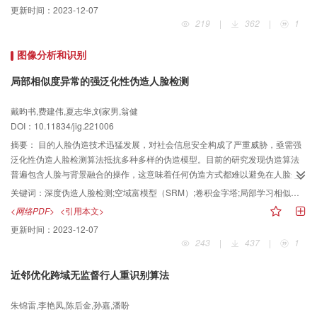
更新时间：
2023-12-07
network，HDA-GAN），它可以同时捕获全局结构信息和局部细节纹理。具体
219
|
362
|
1
地，HDA-GAN 将两种级联的通道注意力传播模块和级联的自注意力传播模块
集成到网络的不同层中。对于级联的通道注意力传播模块，将多个多尺度通道
图像分析和识别
注意力块级联在网络的高层，用于学习从低级细节到高级语义的特征。对于级
联的自注意力传播模块，将多个基于分块的自注意力块级联在网络的中低层，
局部相似度异常的强泛化性伪造人脸检测
以便在保留更多的细节的同时捕获远程依赖关系。级联模块将多个相同的注意
力块堆叠成不同的层，能够增强局部纹理传播到全局结构。结果本文采用客观
戴昀书,费建伟,夏志华,刘家男,翁健
评价指标：均方差（mean squared error，MSE）、峰值信噪比（peak signal-
DOI：10.11834/jig.221006
to-noise ratio，PSNR）和结构相似性指数（structural similarity index，
摘要：
目的人脸伪造技术迅猛发展，对社会信息安全构成了严重威胁，亟需强
SSIM） 在Paris Street View数据集和CelebA-HQ（CelebA-high quality）数据
泛化性伪造人脸检测算法抵抗多种多样的伪造模型。目前的研究发现伪造算法
集上进行了大量实验。定量比较中，HDA-GAN在Paris Street View数据集上相
普遍包含人脸与背景融合的操作，这意味着任何伪造方式都难以避免在人脸边
比于Edge-LBAM（edge-guided learnable bidirectional attention maps）方
缘遗留下伪造痕迹。根据这一发现，本文将模型的学习目标从特定的伪造痕迹
法，在掩码不同的比例上，PSNR提升了1.28 dB、1.13 dB、0.93 dB和0.80
关键词：
深度伪造人脸检测;空域富模型（SRM）;卷积金字塔;局部学习相似度;多任务学习
特征转化为更加普适的人脸图像局部相似度特征，并提出了局部相似度异常的
dB，SSIM分别提升了5.2%、8.2%、10.6%和13.1%。同样地，在CelebA-HQ
<网络PDF>
<引用本文>
深度伪造人脸检测算法。方法首先提出了局部相似度预测（local similarity
数据集上相比于AOT-GAN（aggregated contextual transformations
更新时间：
2023-12-07
predicator，LSP）模块，通过一组局部相似度预测器分别计算RGB图像中间层
generative adversarial network）方法，在掩码不同的比例上，MAE分别降低
243
|
437
|
1
特征图的局部异常，同时，为了捕捉频域中的真伪线索，还提出了可学习的空
了2.2%、5.4%、11.1%、18.5%和28.1%，PSNR分别提升了0.93 dB、0.68
域富模型卷积金字塔（spatial rich model convolutional pyramid，SRMCP）
dB、0.73 dB、0.84 dB和0.74 dB。通过可视化实验可以明显观察到修复效果优
近邻优化跨域无监督行人重识别算法
来提取多尺度的高频噪声特征。结果在多个数据集上进行了大量实验。在泛化
于以上方法。结论本文提出的图像修复方法，充分发挥了深度学习模型进行特
性方面，本文以ResNet18为骨干网络的模型在FF++ 4个子集上的跨库检测精度
征学习和图像生成的优点，使得修复图像缺失或损坏的部分更加准确。
朱锦雷,李艳凤,陈后金,孙嘉,潘盼
分别以0.77%、5.59%、6.11%和4.28%的优势超越了对比方法。在图像压缩鲁