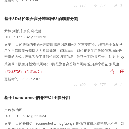
Transformer的U型架构用于侧位头影关键点定位，并将其命名为
114
|
414
|
0
CETransNet（convolutional enhanced Transformer network）。通过改进
Transformer模块并将其引入至U型结构中，在建立全局上下文连接的同时也保
基于3D路径聚合高分辨率网络的胰腺分割
留了卷积神经网络获取局部信息的能力。此外，为更好地回归预测热图，提出
了一种指数加权损失函数，使得监督学习过程中关键点附近像素的损失值能得
尹静,刘哲,宋余庆,邱成健
到更多关注，并抑制远处像素的损失。结果在2个测试集上， CETransNet分别
DOI：10.11834/jig.220973
实现了1.09 mm和1.39 mm的定位误差值，并且2 mm内精度达到了87.19%和
76.08%。此外，测试集1中共有9个标志点达到了100%的4 mm检测精度，同时
摘要：
目的胰腺的准确分割是胰腺癌识别和分析的重要前提。现有基于深度学
多达12个点获得了90%以上的2 mm检测精度；测试集2中，尽管只有9个点满
习的主流胰腺分割网络大多是编码—解码结构，对特征图采用先降低再增加分
足90%的2 mm检测精度，但4 mm范围内有10个点被完全检测。结论
辨率的方式，严重丢失了胰腺位置和细节信息，导致分割效果不佳。 针对上述
CETransNet能够快速、准确且具备鲁棒性地检测出解剖点的位置，性能优于目
问题，提出了基于3D路径聚合高分辨率网络的胰腺分割方法。方法首先，为了
关键词：
胰腺分割;卷积网络;3D路径聚合高分辨率网络;全分辨率特征;多尺度特征
前先进方法，并展示出一定的临床应用价值。
捕获更多3D特征上下文信息，将高分辨率网络中的2D运算拓展为3D运算；其
<网络PDF>
<引用本文>
次，提出全分辨特征路径聚合模块，利用连续非线性变换缩小全分辨率输入图
更新时间：
2023-12-07
像与分割头网络输出特征语义差异的同时，减少茎网络下采样丢失的位置和细
100
|
275
|
1
节信息对分割结果的影响；最后，提出多尺度特征路径聚合模块，利用渐进自
适应特征压缩融合方式，避免低分辨率特征通道过度压缩导致的信息内容损
基于Transformer的脊椎CT图像分割
失。结果在公开胰腺数据集上，提出方法在Dice系数（Dice similarity
coefficient，DSC）、Jaccard系数（Jaccard index，JI）、精确率
卢玲,漆为民
（precision）和召回率（recall）上相比3D高分辨率网络（3D high-resolution
DOI：10.11834/jig.221084
net， 3DHRNet）分别提升了1.41%、2.09%、2.35%和0.49%，相比具有代表
性编码—解码结构的胰腺分割方法，取得了更高的分割精度。结论本文提出的
摘要：
目的脊椎CT（computed tomography）图像存在组织结构显示不佳、对
3D路径聚合高分辨率网络（3D pathaggregation high-resolution network，