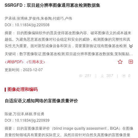
次，染色体核型分析任务与临床紧密结合，受各种因素制约，任务类型繁多，
SSRGFD：双目超分辨率图像通用篡改检测数据集
解决方案复杂，难以窥斑见豹。最后，现有方法主要集中于染色体分类和染色
体分割任务，而诸如染色体计数、染色体预处理等任务研究成果较少，需要厘
尹承禧,张博林,罗俊伟,朱春陶,付婧巧,卢伟
清问题，吸引更多研究人员关注。综上所述，基于深度学习的染色体核型自动
DOI：10.11834/jig.220508
分析方法仍有较大发展空间。
摘要：
目的图像编辑软件的普及使得篡改图像内容、破坏图像语义的成本越来
越低。为避免恶意篡改图像对社会稳定和安全的威胁，检测图像的完整性和真
实性尤为重要。面对新型成像设备和算法，需要重新验证现有图像篡改检测算
法的有效性并针对双目超分辨率图像的安全性展开进一步研究。但由于双目超
关键词：
数字图像取证;图像篡改检测;双目超分辨率图像篡改数据集;复制黏贴篡改;拼接篡改;图像修复篡改;图像视觉质量评价
分辨率图像篡改数据集的缺乏，难以满足研究的需要。为此，构建了一个双目
<网络PDF>
<引用本文>
超分辨率图像通用篡改检测数据集SSRGFD（stereo super-resolution forensic
更新时间：
2023-12-07
general dataset）。方法数据集构建考虑复制黏贴、拼接和图像修复3种常见的
251
|
357
|
0
篡改类型。为使数据集图像更贴合真实篡改场景，本文从篡改图像内容和隐藏
篡改痕迹两方面出发为不同篡改类型设计了不同的篡改标准。首先使用超分辨
图像处理和编码
率算法PASSRnet（parallax attention stereo image super-resolution
network）从Flickr1024数据集生成双目超分辨率图像，分别基于3种篡改标准
自适应语义感知网络的盲图像质量评价
通过手工或深度学习算法对图像进行篡改，构建了2 067幅篡改图像，并为每一
幅篡改图像提供了对应的篡改区域掩膜。结果实验从主观和客观两个角度评估
陈健,万佳泽,林丽,李佐勇
数据集图像视觉质量。通过双刺激连续质量分级法得到的主观质量平均评分差
DOI：10.11834/jig.220939
异基本都低于1.5。客观质量评价方法BRISQUE（blind/referenceless image
摘要：
目的盲图像质量评价（blind image quality assessment，BIQA）在图像
spatial quality evaluator）、NIQE（natural image quality evaluator）和
质量控制领域具有重要的实际意义。虽然目前针对自然失真图像的盲图像质量
PIQE（parent institute for quality education）的平均评估结果分别为30. 76、