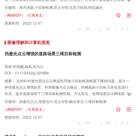
力，而深度学习模型的高采样率在检测小目标过程中底层细节和轮廓等信息损
关键词：
海洋涡旋;小目标检测;语义分割;注意力机制;特征融合
失严重，使得目标检测轮廓与目标真实轮廓相差甚远。针对海洋涡旋小目标特
<网络PDF>
<引用本文>
点导致检测精度低，高采样率深度模型检测轮廓不精确的问题，提出一种改进
更新时间：
2023-12-07
的U-Net网络。方法该模型基于渐进式采样结构，为获取上下文信息提升不同极
156
|
261
|
2
性海洋涡旋目标的检测精度，增加上下文特征融合模块；为增加该模块对海洋
涡旋小目标的关注，在特征融合前对最底层特征嵌入残差注意力模块，使模型
图像理解和计算机视觉
可以更多关注海洋涡旋的轮廓信息。最后引入数据扩充方法缓解模型存在的过
拟合问题。结果本文以南大西洋的卫星海表面高度数据集开展实验，结果表
伪激光点云增强的道路场景三维目标检测
明，本文模型检测准确率达到了93.24%，同时在海洋涡旋的检测数量上与真实
结果更加接近，验证了模型在小目标检测方面的性能更加优秀。结论本文提出
晋帅,李煊鹏,杨凤,张为公
的海洋涡旋小目标检测模型，在检测海洋涡旋的性能与海洋涡旋目标轮廓精准
DOI：10.11834/jig.220986
度方面均显著优于全卷积神经网络（fully convolutional network，FCN）等深
摘要：
目的针对激光雷达点云稀疏性导致小目标检测精度下降的问题，提出一
度学习模型。
种伪激光点云增强技术，利用图像与点云融合，对稀疏的小目标几何信息进行
补充，提升道路场景下三维目标检测性能。方法首先，使用深度估计网络获取
双目图像的深度图，利用激光点云对深度图进行深度校正，减少深度估计误
关键词：
伪激光点云;深度估计;语义分割;融合算法;三维目标检测
差；其次，采用语义分割的方法获取图像的前景区域，仅将前景区域对应的深
<网络PDF>
<引用本文>
度图映射到三维空间中生成伪激光点云，提升伪激光点云中前景点的数量占
更新时间：
2023-12-07
比；最后，根据不同的观测距离对伪激光点云进行不同线数的下采样，并与原
155
|
690
|
3
始激光点云进行融合作为最终的输入点云数据。结果在KITTI（Karlsruhe
Institute of Technology and Toyota Technological Institute at Chicago）数据集