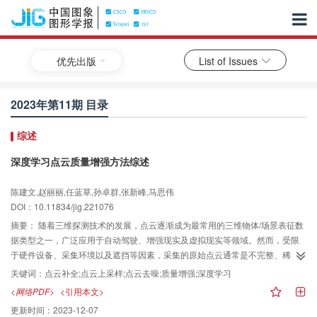
优先出版
List of Issues
2023年第11期 目录
综述
深度学习点云质量增强方法综述
陈建文,赵丽丽,任蓝草,孙卓群,张新峰,马思伟
DOI：10.11834/jig.221076
摘要：
随着三维探测技术的发展，点云逐渐成为最常用的三维物体/场景表征数
据类型之一，广泛应用于自动驾驶、增强现实及虚拟现实等领域。然而，受限
于硬件设备、采集环境以及遮挡等因素，采集的原始点云通常是不完整、稀
疏、嘈杂的，为点云的处理和分析带来了巨大挑战。在此背景下，点云质量增
关键词：
点云补全;点云上采样;点云去噪;质量增强;深度学习
强技术旨在对原始点云进行处理以获得结构完整、密集且接近无噪的点云，具
<网络PDF>
<引用本文>
有重要意义。本文对现阶段深度学习点云质量增强方法进行了系统综述，为后
更新时间：
2023-12-07
续研究者提供研究基础。首先，简要介绍了点云数据处理中通用的关键技术；