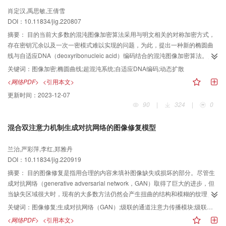
能，确保有效地提升对比度和去除噪声。结果在多个公开可用的低照度图像增
肖定汉,禹思敏,王倩雪
强数据集上测试本文方法的有效性，对比经典的低照度图像增强算法，本文方
DOI：10.11834/jig.220807
法生成的增强图像细节更加丰富、颜色更加真实，并且含有更少噪声，在
LOL（low-light dataset）数据集上，相比经典的KinD++（kindling the
摘要：
目的当前大多数的混沌图像加密算法采用与明文相关的对称加密方式，
darkness），峰值信噪比（peak signal-to-noise ratio，PSNR）提高了3.09
存在密钥冗余以及一次一密模式难以实现的问题，为此，提出一种新的椭圆曲
dB，相比URetinex（Retinex-based deep unfolding network），PSNR提高
线与自适应DNA（deoxyribonucleic acid）编码结合的混沌图像加密算法。方
了2.74 dB。结论本文提出的空间解耦方法能够有效地分离亮度失真与噪声，设
法算法利用椭圆曲线的公钥密码体制达成密钥共识，结合4维Lorenz超混沌系统
关键词：
图像加密;椭圆曲线;超混沌系统;自适应DNA编码;动态扩散
计的双分支网络分别用于增强亮度和去除噪声，能够有效地解决低照度图像中
产生共识密钥序列用于自适应DNA编码加密，在DNA编解码的扩散过程中内嵌
<网络PDF>
<引用本文>
亮度与噪声的复杂耦合问题，获取低噪声水平的亮度增强图像。
中间密文状态反馈的动态扩散—自适应置换结构以抵抗分割攻击与选择明文攻
更新时间：
2023-12-07
击，加密过程的密文状态在解密端能够自适应同步，无需额外传输。结果算法
90
|
324
|
0
256
的密钥空间为2
，足以抵抗穷举攻击。通过对多幅不同尺寸的测试图像进行
仿真，比特变化率（number of bit change rate，NBCR）均接近50%，密文各
混合双注意力机制生成对抗网络的图像修复模型
方向上的相邻像素相关性均接近于0，信息熵接近理想值8，并且全部通过NIST
SP800-22随机性测试以及抗差分攻击分析。其他混沌图像加密算法进行对比分
兰治,严彩萍,李红,郑雅丹
析，结果表明，本文算法具有极高的实用性和安全性。结论本文算法完善了密
DOI：10.11834/jig.220919
钥冗余的问题，提高了算法的可行性，同时通过实验验证了算法的安全性，适
合用于对各种尺寸的图像进行加密及相关的信息安全保障。
摘要：
目的图像修复是指用合理的内容来填补图像缺失或损坏的部分。尽管生
成对抗网络（generative adversarial network，GAN）取得了巨大的进步，但
当缺失区域很大时，现有的大多数方法仍然会产生扭曲的结构和模糊的纹理。
其中一个主要原因是卷积操作的局域性，它不考虑全局或远距离结构信息，只
关键词：
图像修复;生成对抗网络（GAN）;级联的通道注意力传播模块;级联的自注意力传播模块;大面积修复
是扩大了局部感受野。方法为了克服上述问题，提出了一种新的图像修复网
<网络PDF>
<引用本文>
络，即混合注意力生成对抗网络（hybrid dual attention generative adversarial