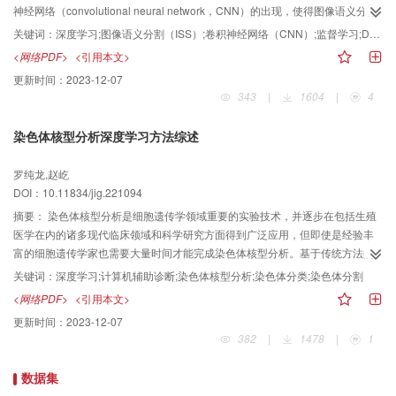
enhancement network）分别取得了最优的类平均交并比（mean intersection-
神经网络（convolutional neural network，CNN）的出现，使得图像语义分割
over-union per class，mIoU）（57.3%）和类平均精度（mean accuracy per
取得了长足的进步。首先，本文介绍了语义分割概念、相关背景和语义分割基
关键词：
深度学习;图像语义分割（ISS）;卷积神经网络（CNN）;监督学习;DeepLab-V3+网络
class，mAcc）（74.3%）值。在PST900（PENN subterranean thermal
本处理流程。然后，总结开源的2D、2.5D、3D数据集和其相适应的分割方法，
<网络PDF>
<引用本文>
900）数据集上，GMNet仍然取得了最优的mIoU（84.12%）值，而EGFNet取
详细描述了不同网络的分割特点、优缺点及分割精确度，得出监督学习是有效
更新时间：
2023-12-07
得了最优的mAcc（94.02%）值。对于RGB-D图像语义分割，在NYUD
的训练方式。同时，介绍了权威的算法性能评价指标，根据不同方法的侧重
343
|
1604
|
4
v2（New York University depth dataset v2）数据集上，GLPNet（global-local
点，对各个分割方法的相关实验进行了对比分析，指出了目前实验方面整体存
propagation network）的mIoU和mAcc分别达到了54.6%和66.6%，取得最优
在的问题，其中，DeepLab-V3+网络在分割精确度和速度方面都具有良好的性
染色体核型分析深度学习方法综述
性能。而在SUN-RGBD（scene understanding-RGB-D）数据集上，Zig-Zag
能，应用价值较高。在此基础上，本文针对国内外的研究现状，提出了当前面
的mIoU为51.8%，GLPNet的mAcc为63.3%，均为最优性能。最后，本文还指
临的几点挑战和未来可能的研究方向。通过总结与分析，能够为相关研究人员
罗纯龙,赵屹
出了多模态图像语义分割领域未来可能的发展方向。
进行图像语义分割相关研究提供参考。
DOI：10.11834/jig.221094
摘要：
染色体核型分析是细胞遗传学领域重要的实验技术，并逐步在包括生殖
医学在内的诸多现代临床领域和科学研究方面得到广泛应用，但即使是经验丰
富的细胞遗传学家也需要大量时间才能完成染色体核型分析。基于传统方法的
染色体核型自动化分析方法精度较低，仍需要细胞遗传学家花费大量时间、精
关键词：
深度学习;计算机辅助诊断;染色体核型分析;染色体分类;染色体分割
力校正。目前基于深度学习的染色体核型自动分析方法成果较多，但缺乏对该
<网络PDF>
<引用本文>
领域现状的总结、对未来发展的展望等。因此，本文对基于深度学习的染色体
更新时间：
2023-12-07
核型自动分析方法进行综述，归纳总结了现有的研究分析任务，挑选了具有代
382
|
1478
|
1
表性的方法并梳理解决方案，展望了未来发展方向。通过整理发现，基于深度
学习的染色体核型自动化分析方法取得了很多成果，但仍存在一些问题。首
数据集
先，已有的中文综述性工作仅集中于某一子领域或者调研不够全面和深入。其