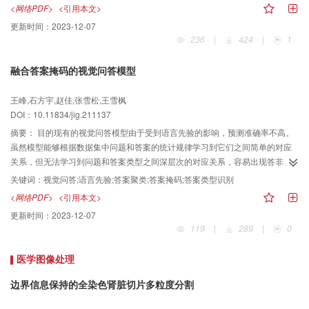
本文网络具有灵活性。结论本文提出的混合网络模型，综合了卷积神经网络和
别，通常的图像分类方法无法高精度地区分。因此，为了能够学习到不同驾驶
<网络PDF>
<引用本文>
Transformer网络的优点，同时引入了判别网络，使生成的风格化图像更加真实
行为之间微小的表征区别，提出了一种姿态引导的实例感知学习网络用于驾驶
更新时间：
2023-12-07
和生动。
员行为识别。方法首先利用人体检测器检测到人体框，利用人体姿态估计获取
236
|
424
|
1
具有辨识性的手部相关区域，将人体和手部区域的特征作为实例级别的特征，
以此设计一种实例感知学习模块充分获取不同层级的上下文语义信息。其次利
融合答案掩码的视觉问答模型
用手部相关特征构建双通道交互模块来对关键空间信息进行表征的同时，对视
觉特征进行优化，组建成一个多分支的深度神经网络。最后将不同分支的结果
王峰,石方宇,赵佳,张雪松,王雪枫
进行融合。结果实验结果表明，本文方法在AUC（American University in
DOI：10.11834/jig.211137
Cairo）数据集和自建三客一危数据集上的测试准确率分别达到96.17%和
96.97%，相较于未使用实例感知模块和通道交互的模型，准确率显著改善，在
摘要：
目的现有的视觉问答模型由于受到语言先验的影响，预测准确率不高。
复杂数据集下识别效果提升明显。结论本文提出的姿态引导的实例感知学习网
虽然模型能够根据数据集中问题和答案的统计规律学习到它们之间简单的对应
络，在一定程度上降低了环境的干扰，准确度高，能辅助驾驶员安全行车，减
关系，但无法学习到问题和答案类型之间深层次的对应关系，容易出现答非所
少交通事故的发生。
问的现象。为此，提出了一种使用答案掩码对预测结果中的无关答案进行遮盖
关键词：
视觉问答;语言先验;答案聚类;答案掩码;答案类型识别
的方法，迫使模型关注问题和答案类型之间的对应关系，提高模型的预测准确
<网络PDF>
<引用本文>
率。方法首先对数据集中的答案进行聚类并为每一类答案生成不同的答案掩
更新时间：
2023-12-07
码，然后使用预训练的答案类型识别模型预测问题对应的答案类型，并根据该
119
|
289
|
0
模型的预测结果选择相应的答案掩码对基线模型的预测结果进行遮盖，最终得
到正确答案。结果提出的方法使用UpDn（bottom-up and top-down ）、
医学图像处理
RUBi（reducing unimodal biases ）、LMH（learned-mixin +h ）和
CSS（counterfactual samples synthesizing ）4种模型作为基线模型，在3个
边界信息保持的全染色肾脏切片多粒度分割
大型公开数据集上进行实验。在VQA（visual question answer）-CP v2.0数据
集上的实验结果表明，本文方法使UpDn模型的准确率提高了2.15%，LMH模型