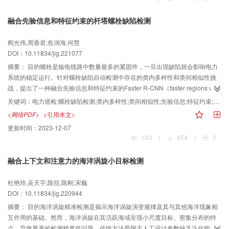
VGG16（Visual Geometry Group 16-layer network）为基础对1、3、5层特征
进行特征融合得到特征图，平衡了语义信息和空间特征；其次，使用3个级联检
融合先验信息和特征约束的杆塔螺栓缺陷检测
测器对目标进行分类定位，减小了交并比（intersection over union，IoU）阈
值对网络性能的影响；最后，将非极大值抑制法替换为Soft-NMS（soft non-
阎光伟,周香君,焦润海,何慧
maximum suppression）算法，去除边界框保留了最佳结果。结果在自建数据
DOI：10.11834/jig.221077
集上验证网络模型对4种防震锤缺陷类型的检测效果，与现有基于深度学习的其
他6种先进算法相比，本文算法的平均准确率比Fast R-CNN（fast region-
摘要：
目的螺栓是输电线路中数量最多的紧固件，一旦出现缺陷就会影响电力
based convolutional network）、Faster R-CNN、YOLOv4 （you only look
系统的稳定运行。针对螺栓缺陷自动检测中存在的类内多样性和类间相似性挑
once version 4）分别提高了13.5%、3.4%、5.8%，比SSD300 （single shot
战，提出了一种融合先验信息和特征约束的Faster R-CNN（faster regions with
MultiBox detector 300）、YOLOv3、RetinaNet分别提高了9.5%、8.5%、
convolutional neural network）模型训练方法。方法在航拍巡检图像预处理阶
关键词：
电力巡检;螺栓缺陷检测;类内多样性;类间相似性;先验信息;特征约束;Faster R-CNN
8%。与Faster R-CNN相比，本文方法的误检率降低了5.61%，漏检率降低了
段，设计了基于先验信息的感兴趣区域提取算法，能够提取被识别目标的上下
<网络PDF>
<引用本文>
3.01%。结论本文提出的防震锤缺陷检测方法对不同背景、不同光照、不同角
文区域，从而减少模型训练阶段的数据量，帮助模型在训练阶段关注重点区
更新时间：
2023-12-07
度、不同尺度、不同种类和不同缺陷种类的防震锤均有较好的检测结果，不但
域，提高其特征提取能力。在模型训练阶段，首先通过费舍尔损失约束Faster
103
|
654
|
2
可以更好地提取防震锤的特征，而且还能提高分类和位置预测网络的定位精
R-CNN模型的输出特征生成，使样本特征具有较小的类内距离和较大的类间间
度， 从而有效提高了防震锤缺陷检测算法的准确率，在满足防震锤巡检工作实
隔；然后采用K近邻算法处理样本特征得到K近邻概率，将其作为难易样本的指
融合上下文和注意力的海洋涡旋小目标检测
际检测要求的同时还具有较好的鲁棒性和有效性。
示以引导模型后续更加关注难样本。结果在真实航拍巡检图像构建的螺栓数据
集上进行测试，与基线模型相比，本文模型使螺栓识别的平均精度均值（mean
杜艳玲,吴天宇,陈括,陈刚,宋巍
average precision，mAP）提高了6.4%，其中正常螺栓识别的平均精度
DOI：10.11834/jig.220944
（average precision，AP）提高了0.9%，缺陷螺栓识别的平均精度提高了
12%。结论提出的融合先验信息和特征约束的输电杆塔螺栓缺陷检测方法在缺
摘要：
目的海洋涡旋精准检测是揭示海洋涡旋演变规律及其与其他海洋现象相
陷螺栓识别上获得了良好的效果，为实现输电线路螺栓缺陷的自动检测奠定了
互作用的基础。然而，海洋涡旋在其活跃海域呈现小尺度目标、密集分布的特
良好的基础。
点，导致显著的检测精度低问题。传统方法受限于人工设计参数缺乏泛化能