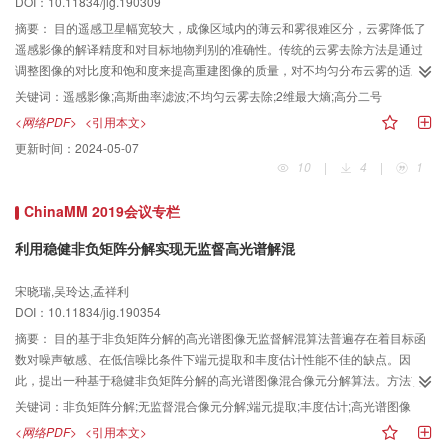
DOI：10.11834/jig.190309
propagation）神经网络模型作为对比模型开展数据实验，选择均方根误差作为
评价指标。实验结果表明，SMCNN的均方根误差为0.006 7，优于对比模型，
摘要：
目的遥感卫星幅宽较大，成像区域内的薄云和雾很难区分，云雾降低了
SMCNN模型在从风云影像中提取土壤湿度方面具有优势。结论本文利用卷积神
遥感影像的解译精度和对目标地物判别的准确性。传统的云雾去除方法是通过
经网络分别构建用于反演地表温度和土壤湿度的子网络，再组成一个完整的土
调整图像的对比度和饱和度来提高重建图像的质量，对不均匀分布云雾的适应
壤湿度反演网络结构，从风云3D数据中获取数值精度、时空分辨率均较高的土
性不强。为此，本文以"高分二号"（GF-2）遥感数据为例，提出一种结合高斯
关键词：
遥感影像;高斯曲率滤波;不均匀云雾去除;2维最大熵;高分二号
壤湿度数据，满足了科学研究和生产实践对大范围高精度土壤湿度数据的需
曲率滤波的雾度图（haze thickness map，HTM）求解算法。方法采用遥感影
<网络PDF>
<引用本文>
求。
像的红波段进行HTM求解，首先通过不重叠的滑动窗口对整幅图像取暗像素，
更新时间：
2024-05-07
得到HTM估计值，利用高斯曲率滤波对其进行平滑，减少噪声干扰，保持地物
10
|
4
|
1
边缘特征，并通过插值运算恢复到原图尺寸；然后利用改进的2维最大熵自动确
定分割阈值，提取HTM中白色区域并抑制，对边缘处的像素值进行校正；最后
ChinaMM 2019会议专栏
通过HTM结果恢复出清晰影像。结果由目视判读结合评价指标进行评价，将改
进的暗原色先验法、传统的HTM算法与本文改进的方法在不同地区含云雾的遥
利用稳健非负矩阵分解实现无监督高光谱解混
感影像上进行对比实验。本文改进方法所得结果与传统方法相比，灰度均值降
低约34.96%，平均梯度提升约18.48%，信噪比提升约34.77%，对比度提升约
宋晓瑞,吴玲达,孟祥利
39.41%，对于不均匀遮挡的云雾去除具有较好效果。结论改进的方法能够去除
DOI：10.11834/jig.190354
云雾干扰，有效改善影像数据的视觉效果，同时能够保留大量的细节信息，较
摘要：
目的基于非负矩阵分解的高光谱图像无监督解混算法普遍存在着目标函
传统方法更优。
数对噪声敏感、在低信噪比条件下端元提取和丰度估计性能不佳的缺点。因
此，提出一种基于稳健非负矩阵分解的高光谱图像混合像元分解算法。方法首
先在传统基于非负矩阵分解的解混算法基础上，对目标函数加以改进，用更加
关键词：
非负矩阵分解;无监督混合像元分解;端元提取;丰度估计;高光谱图像
稳健的L
范数作为重建误差项，提高算法对噪声的适应能力，得到新的无监督
1
<网络PDF>
<引用本文>
解混目标函数。针对新目标函数的非凸特性，利用梯度下降法对端元矩阵和丰