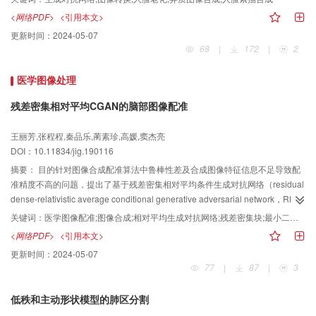
性（structural similarity index，SSIM）值分别提高0.25、0.12和0.19。结论本
adversarial networks，D-DualGANs）的跨年龄素描-照片转换方法。方法该网
<网络PDF>
<引用本文>
文提出的红外与可见光图像融合算法改善了融合图像的细节刻画，使观察者对
络通过设置4个生成器和4个判别器，以对抗训练的方式，分别学习素描到照
更新时间：
2024-05-07
场景的理解能力有所提升。
片、源年龄组到目标年龄组的正向及反向映射。使素描图像与照片图像的生成
68
|
172
|
2
过程相结合，老化图像与退龄图像的生成过程相结合，分别实现图像风格属性
和年龄属性上的对偶。并增加重构身份损失和完全重构损失以约束图像生成。
医学图像处理
最终使输入的来自不同年龄组的素描图像和照片图像，分别转换成对方年龄组
下的照片和素描。结果为香港中文大学面部素描数据集（Chinese University of
残差密集相对平均CGAN的脑部图像配准
Hong Kong（CUHK）face sketch database，CUFS）和香港中文大学面部素
描人脸识别技术数据集（CUHK face sketch face recognition technology
王丽芳,张程程,秦品乐,蔺素珍,高媛,窦杰亮
database，CUFSF）的图像制作对应的年龄标签，并依据标签将图像分成3个
DOI：10.11834/jig.190116
年龄组，共训练6个D-DualGANs模型以实现3个年龄组图像之间的两两转换。
摘要：
目的针对图像合成配准算法中鲁棒性差及合成图像特征信息不足导致配
同非端到端的方法相比，本文方法生成图像的变形和噪声更小，且年龄平均绝
准精度不高的问题，提出了基于残差密集相对平均条件生成对抗网络（residual
对误差（mean absolute error，MAE）更低，与原图像相似度的投票对比表明
dense-relativistic average conditional generative adversarial network，RD-
11~30素描与31~50照片的转换效果最好。结论双重对偶生成对抗网络可以同时
RaCGAN）的多模态脑部图像配准方法。方法相对平均生成对抗网络中的相对
转换输入图像的年龄和风格属性，且生成的图像有效保留了原图像的身份特
关键词：
医学图像配准;图像合成;相对平均生成对抗网络;残差密集块;最小二乘;条件生成对抗网络(CGAN)
平均鉴别器能够增强模型稳定性，条件生成对抗网络加入条件变量能提高生成
征，有效解决了图像跨风格且跨年龄的转换问题。
<网络PDF>
<引用本文>
数据质量，结合两种网络特点，利用残差密集块充分提取深层网络特征的能
更新时间：
2024-05-07
力，构建RD-RaCGAN合成模型。然后，待配准的参考CT（computed
77
|
87
|
3
tomography）和浮动MR（magnetic resonance）图像通过已训练好的RD-
RaCGAN合成模型双向合成对应的参考MR和浮动CT图像。采用区域自适应配
低秩和主动形状模型的肺区分割
准算法，从参考CT和浮动CT图像中选取骨骼信息的关键点，从浮动MR和参考