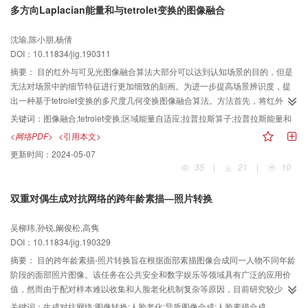
当前10种多目标跟踪算法进行比较，该方法对各个数据集身份转换和轨迹分段
多方向Laplacian能量和与tetrolet变换的图像融合
都有减少，其中在Town-Center数据集中，身份转换减少了60个，轨迹分段减
少了84个，跟踪准确度提高了5.2%以上。结论本文多目标跟踪方法，能够在复
沈瑜,陈小朋,杨倩
杂场景中稳定有效地实现多目标跟踪，减少轨迹分段现象，其中引入的在线线
DOI：10.11834/jig.190311
性可判别外观学习对遮挡产生的身份转换具有良好的解决效果。
摘要：
目的红外与可见光图像融合算法大部分可以达到认知场景的目的，但是
无法对场景中的细节特征进行更加细致的刻画。为进一步提高场景辨识度，提
出一种基于tetrolet变换的多尺度几何变换图像融合算法。方法首先，将红外与
可见光图像映射到tetrolet变换域，并将二者分解为低频系数和高频系数。然
关键词：
图像融合;tetrolet变换;区域能量自适应;拉普拉斯算子;拉普拉斯能量和
后，对低频系数，将区域能量理论与传统的加权法相结合，利用区域能量的多
<网络PDF>
<引用本文>
变性和区域像素的相关性，自适应地选择加权系数进行融合；对高频系数，利
更新时间：
2024-05-07
用改进的多方向拉普拉斯算子方法计算拉普拉斯能量和，再引入区域平滑度为
35
|
21
|
10
阈值设定高频系数融合规则。最后，将融合所得新的低频和高频系数进行图像
重建得到融合结果。结果在kaptein、street和road等3组红外与可见光图像上，
双重对偶生成对抗网络的跨年龄素描—照片转换
与轮廓波变换（contourlet transformation，CL）、离散小波变换（discrete
wavelet transformation，DWT）和非下采样轮廓波变换（nonsubsampled
吴柳玮,孙锐,阚俊松,高隽
contourlet transformation，NSCT）等3种方法的融合结果进行比较，主观评判
DOI：10.11834/jig.190329
上，本文算法融合结果在背景、目标物以及细节体现方面均优于其他3种方法；
客观指标上，本文算法相较于其他3种方法，运行时间较NSCT方法提升了0.37
摘要：
目的跨年龄素描-照片转换旨在根据面部素描图像合成同一人物不同年龄
s，平均梯度（average gradient，AvG）值和空间频率（spatial frequency，
阶段的面部照片图像。该任务在公共安全和数字娱乐等领域具有广泛的应用价
SF）值均有大幅提高，提高幅度最大为5.42和2.75，峰值信噪比（peak signal
值，然而由于配对样本难以收集和人脸老化机制复杂等原因，目前研究较少。
to noise ratio，PSNR）值、信息熵（information entropy，IE）值和结构相似
针对此情况，提出一种基于双重对偶生成对抗网络（double dual generative
关键词：
生成对抗网络;图像转换;人脸老化;异质图像合成;人脸素描合成