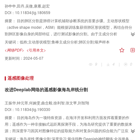
MR图像中选取软组织信息的关键点，通过提取的关键点指导形变场的估计。从
孙申申,田丹,吴微,康雁,赵宏
浮动CT图像到参考CT图像估计一个形变场。类似地，从浮动MR图像到参考MR
DOI：10.11834/jig.180659
图像估计一个形变场。另外，采用分层对称的思想进一步优化两个形变场，当
两个形变场之间的差异达到最小时，将两个形变场融合得到最终的形变场，并
摘要：
目的肺区分割是肺癌计算机辅助诊断系统的首要步骤。主动形状模型
将形变场作用于浮动图像完成配准。结果实验结果表明，与其他6种图像合成方
（active shape model，ASM）能根据训练集获得肺区形状模型，再结合待分
法相比，本文模型合成的目标图像在视觉效果和客观评价指标上均优于其他方
割肺区影像自身的局部特征，进行测试影像的分割。由于主成分分析
法。对比Powell优化的MI（mutual information）法、ANTs-SyN（advanced
（principal component analysis，PCA）仅能去除服从高斯分布的噪声，不能
关键词：
低秩;主动形状模型;鲁棒主成分分析;肺区分割;噪声样本
normalization toolbox-symmetric normalization）、
处理其他类型的噪声，所以当训练集含有非高斯类型的噪声样本时，采用基于
<网络PDF>
<引用本文>
D.Demons（diffeomorphic demons）、Cue-Aware Net（cue-aware deep
PCA的ASM无法训练出正确的形状模型，使得肺区分割不能得到正确的结果。
更新时间：
2024-05-07
regression network）和I-SI（intensity and spatial information）的图像配准方
而低秩（low rank，LR）理论的鲁棒主成分分析（robust principal component
9
|
4
|
0
法，归一化互信息分别提高了43.71%、12.87%、10.59%、0.47%、5.59%，
analysis，RPCA）能去除各种类型的噪声，基于此，本文提出一种将RPCA与
均方根误差均值分别下降了39.80%、38.67%、15.68%、4.38%、2.61%。结
ASM相结合的方法。方法首先对训练样本集标记点矩阵进行低秩分解，去除噪
遥感图像处理
论本文提出的多模态脑部图像配准方法具有很强的鲁棒性，能够稳定、准确地
声样本对训练出的形状模型的影响。然后在ASM训练局部梯度模型时，用判断
完成图像配准任务。
训练样本轮廓上的标记点曲率直方图的相似度来去除噪声样本。结果在训练集
改进Deeplab网络的遥感影像海岛岸线分割
含噪声样本时，将基于RPCA的ASM与传统ASM（即基于PCA的ASM）分别生
成的形状模型进行对比，发现基于RPCA的ASM生成的形状模型与训练集无噪
王振华,钟元芾,何婉雯,曲念毅,徐利智,张文苹,刘智翔
声样本时传统ASM生成的形状模型更相符。在训练集含噪声样本的情况下，基
DOI：10.11834/jig.190330
于RPCA的ASM方法分割EMPIRE10数据集中的22个肺影像，与金标准的重叠
摘要：
目的海岛作为一项特殊资源，在海洋开发和利用方面发挥着重要的作
度为94.5%，而基于PCA的ASM方法分割准确率仅为69.5%。结论实验结果表
用；遥感作为一种非接触式远距离探测手段，为海岛研究提供了重要的数据来
明，在训练样本集中有噪声样本的情况下，基于RPCA的ASM分割能得到比基
源；而深度学习因其对图像特征的提取能力和对复杂问题的拟合能力广泛应用
于PCA的ASM更好的分割效果。
于各个领域。本文结合深度学习的计算优势，兼顾遥感影像的波段数量多和覆
关键词：
海岛岸线;图像分割;深度学习;最佳指数;Deeplab神经网络;全连接条件随机场