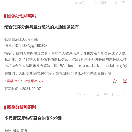
402
|
245
|
85
练方式的角度分析了提升小目标检测精度的方法，从训练方式和网络结构的角
度分析了用于多类别物体检测的方法，从网络结构的角度分析了用于轻量化检
图像处理和编码
测模型的方法。此外，对目标检测的通用数据集进行了详细介绍，从4个方面对
该领域代表性算法的性能表现进行了对比分析，对目标检测中待解决的问题与
结合矩阵分解与差分隐私的人脸图像发布
未来研究方向做出预测和展望。目标检测研究是计算机视觉和模式识别中备受
青睐的热点，仍然有更多高精度和高效的算法相继提出，未来将朝着更多的研
张啸剑,付聪聪,孟小峰
究方向发展。
DOI：10.11834/jig.190308
摘要：
目的人脸图像蕴含着丰富的个人敏感信息，直接发布可能会造成个人隐
私泄露。为了保护人脸图像中的隐私信息，提出3种基于矩阵分解与差分隐私技
术相结合的人脸图像发布算法，即LRA（low rank-based private facial image
release algorithm）、SRA（SVD-based private facial image release
关键词：
人脸图像;隐私保护;差分隐私;矩阵分解;低秩分解;奇异值分解
algorithm）和ESRA（enhanced SVD-based private facial image release
<网络PDF>
<引用本文>
algorithm）。方法为了减少拉普拉斯机制带来的噪音误差，3种算法均将人脸图
更新时间：
2024-05-07
像作为实数域2维矩阵，充分利用矩阵低秩分解与奇异值分解技术压缩图像。在
75
|
109
|
3
SRA和ESRA算法中，如何选择矩阵压缩参数r会直接制约由拉普拉斯机制引起
的噪音误差以及由矩阵压缩导致的重构误差。SRA算法利用启发式设置参数r，
图像分析和识别
然而r值增大导致过大的噪音误差，r值减小导致过大的重构误差。为了有效均衡
这两种误差，ESRA算法引入一种基于指数机制的挑选参数r的方法，能够在不
多尺度深度特征融合的变化检测
同的分解矩阵中挑选合理的矩阵尺寸来压缩人脸图像，然后利用拉普拉斯机制
对挑选的矩阵添加相应的噪音，进而使整个处理过程满足ε-差分隐私。结果基
樊玮,周末,黄睿