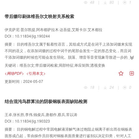
48
|
80
|
1
了光照和相机位姿差异，在不同数据集上均能得到较为鲁棒的变化检测结果。
别，使其更好地适应类内差异较大的任务。结果基于Pytorch环境，在自制的面
部表情数据集上进行训练，在面部表情验证集上进行测试，并与深度置信网络
带后缀印刷体维吾尔文映射关系检索
（deep belief network，DBN）和GoogLeNet网络进行对比实验，最终IC-GAN
网络的识别结果比DBN网络和GoogLeNet网络分别提高11%和8.3%。结论实验
伊克萨尼·普尔凯提,阿布都萨拉木·达吾提,艾斯卡尔·艾木都拉
验证了IC-GAN在类内差距较大的面部表情识别中的精度，降低了面部表情在类
DOI：10.11834/jig.190244
内差距较大情况下的误识率，提高了系统鲁棒性，为面部表情的生成工作打下
了坚实的基础。
摘要：
目的维吾尔文属于黏着性语言，其组成方式是在词干上添加词缀来实现
不同的语义，在添加词缀的过程中词干的尾部会发生一定的形态变化，而且词
干添加词缀的时候也可能会发生弱化、脱落、增音等音变现象导致进一步的形
态变化，所以利用目前的图像文字检索（word spotting）技术只能检索到某一
关键词：
维吾尔文;带后缀词检索;局部特征;单应矩阵;透视变换
具体的维吾尔文词汇，却不能以某一词干为检索词，检索出其对应的带后缀的
<网络PDF>
<引用本文>
词语。为此，提出了基于映射关系的带后缀印刷体维吾尔文词语检索技术。方
更新时间：
2024-05-07
法首先利用局部特征对维吾尔文词图像进行特征提取，其次将获得的特征用快
18
|
24
|
0
速最近邻搜索（fast library for approximate nearest neighbors，FLANN）双向
匹配来获得特征匹配集，最后将特征匹配集进行单应性变换和透视变换到待检
结合混沌鸟群算法的阴极铜板表面缺陷检测
索维吾尔文词图像上，把特征匹配集转化为空间关系，经过映射匹配对特征匹
配集的空间关系进行后缀词检索，从而实现印刷体维吾尔文图像带后缀词检索
王卓,张长胜,李伟,钱俊兵,唐都作,蔡兵,常以涛
的需求。结果实验数据选取190幅维吾尔文印刷体文本图像中的17 648幅切割
DOI：10.11834/jig.190323
词图像，并对其中30幅词图像的167幅后缀词图像进行后缀检索，采用不同的
局部特征算法进行后缀检索对比，结果表明，尺度不变特征变换（scale-
摘要：
目的铜电解过程中常因电解液溶解气体过饱阻止铜离子析出而在铜板表
invariant feature transform，SIFT）算法的后缀检索效果优于SURF（speeded
面形成凸起，常由操作员目视对铜板表面质量进行鉴别以决定归类，针对人工