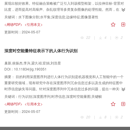
最高的方法分别提升了0.14%和0.54%。结论实验结果表明了引入关键点信息的
展现出较好效果。特征融合策略被广泛引入到该模型框架，以拉伸目标-背景对
有效性：多任务的卷积神经网络表情识别准确率高于单任务的传统卷积神经网
比度，进而提高对高噪声、杂乱纹理等多类复杂图像的处理性能。然而，在水
络。同时, 引入注意力模型也提升了多任务网络中表情的识别率。
下环境中，由于水体高散射、强衰减等多因素的共同作用，使得现有图像特征
关键词：
水下图像分割;水平集;深度信息;边缘特征;图像显著性
及水平集模型难以适用于对水下图像的分割任务，分割结果与目标形态间存在
<网络PDF>
<引用本文>
较大差异。鉴于此，提出一种适用于水下图像分割的区域-边缘水平集模型，以
更新时间：
2024-05-07
提高水下图像目标分割的准确性。方法综合应用图像的区域特征及边缘特征对
22
|
4
|
2
水下目标进行辨识。对于区域特征，引入水下图像显著性特征；对于边缘特
征，创新性地提出了一种基于深度信息的边缘特征提取方法。所提方法在融合
深度时空能量特征表示下的人体行为识别
区域级和边缘级特征的基础上，引入距离正则项对水平集函数进行规范，以增
强水平集函数演化的稳定性。结果基于YouTube和Bubblevision的水下数据集
巢新,侯振杰,李兴,梁久祯,宦娟,刘浩昱
的实验结果表明，所提方法不仅对高散射强衰减的低对比度水下图像实现较好
DOI：10.11834/jig.190351
的分割效果，同时对处理强背景噪声图像也有较好的鲁棒性，与水平集分割方
法（local pre-fitting，LPF）相比，分割精确度至少提高11.5%，与显著性检测
摘要：
目的利用深度图序列进行人体行为识别是机器视觉和人工智能中的一个
方法（hierarchical co-salient detection via color names，HCN）相比，精确
重要研究领域，现有研究中存在深度图序列冗余信息过多以及生成的特征图中
度提高6.7%左右。结论实验表明区域-边缘特征融合以及其基础上的水平集模型
时序信息缺失等问题。针对深度图序列中冗余信息过多的问题，提出一种关键
能够较好地克服水下图像分割中的部分难点，所提方法能够较好分割水下目标
帧算法，该算法提高了人体行为识别算法的运算效率；针对时序信息缺失的问
关键词：
行为识别;深度图序列;时序信息;深度时空能量图;关键帧
区域并拟合目标轮廓，与现有方法对比获得了较好的分割结果。
题，提出了一种新的深度图序列特征表示方法，即深度时空能量图（depth
<网络PDF>
<引用本文>
spatial-temporal energy map，DSTEM），该算法突出了人体行为特征的时序
更新时间：
2024-05-07
性。方法关键帧算法根据差分图像序列的冗余系数剔除深度图序列的冗余帧，
20
|
8
|
2
得到足以表述人体行为的关键帧序列。DSTEM算法根据人体外形及运动特点建
立能量场，获得人体能量信息，再将能量信息投影到3个正交轴获得DSTEM。