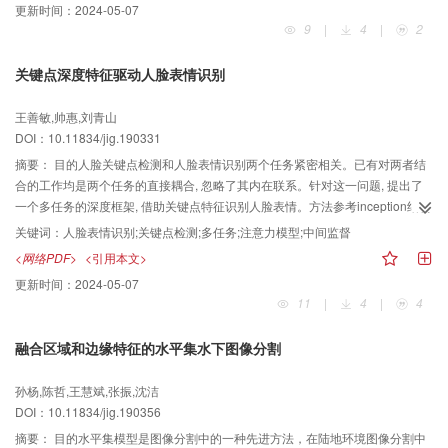
更新时间：
2024-05-07
度矩阵交替迭代求解，进而完成优化求解，得到端元和丰度估计值。结果分别
9
|
4
|
2
利用模拟和真实高光谱数据，对算法性能进行定性和定量分析。在模拟数据集
中，将本文算法与具有代表性的5种无监督解混算法进行比较，相比于对比算法
关键点深度特征驱动人脸表情识别
中最优者，本文算法在典型信噪比20 dB下，光谱角距离（spectral angle
distance，SAD）增大了10.5%，信号重构误差（signal to reconstruction
王善敏,帅惠,刘青山
error，SRE）减小了9.3%；在真实数据集中，利用光谱库中的地物光谱特征验
DOI：10.11834/jig.190331
证本文算法端元提取质量，并利用真实地物分布定性分析丰度估计结果。结论
提出的基于稳健非负矩阵分解的高光谱无监督解混算法，在低信噪比条件下，
摘要：
目的人脸关键点检测和人脸表情识别两个任务紧密相关。已有对两者结
能够获得较好的端元提取和丰度估计精度，解混效果更好。
合的工作均是两个任务的直接耦合, 忽略了其内在联系。针对这一问题, 提出了
一个多任务的深度框架, 借助关键点特征识别人脸表情。方法参考inception结构
设计了一个深度网络, 同时检测关键点并且识别人脸表情, 网络在两个任务的监
关键词：
人脸表情识别;关键点检测;多任务;注意力模型;中间监督
督下, 更加关注关键点附近的信息, 使得五官周围的特征获得较大响应值。为进
<网络PDF>
<引用本文>
一步减小人脸其他区域的噪声对表情识别的影响, 利用检测到的关键点生成一张
更新时间：
2024-05-07
位置注意图, 进一步增加五官周围特征的权重, 减小人脸边缘区域的特征响应
11
|
4
|
4
值。复杂表情引起人脸部分区域的形变, 增加了关键点检测的难度, 为缓解这一
问题, 引入了中间监督层, 在第1级检测关键点的网络中增加较小权重的表情识别
融合区域和边缘特征的水平集水下图像分割
任务, 一方面, 提高复杂表情样本的关键点检测结果, 另一方面, 使得网络提取更
多表情相关的特征。结果在3个公开数据集：CK+（Cohn-Kanade dataset）,
孙杨,陈哲,王慧斌,张振,沈洁
Oulu（Oulu-CASIA NIR & VIS facial expression database）和MMI（MMI
DOI：10.11834/jig.190356
facial expression database）上与经典方法进行比较, 本文方法在CK+数据集上
的识别准确率取得了最高值, 在Oulu和MMI数据集上的识别准确率比目前识别率
摘要：
目的水平集模型是图像分割中的一种先进方法，在陆地环境图像分割中