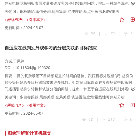
up robust features）算法，精确率和召回率分别达到了94.23%和88.02%，在
判别电解阴极铜板表面质量准确度和效率都较低的问题，提出一种结合混沌鸟
印刷体文档图像中，可以高效地检索到词干组成的后缀词，能够满足用户的不
群算法的铜板表面凸起智能识别方法。方法为增强算法的全局搜索能力，引入
关键词：
铜板缺陷;阈值分割;鸟群算法;混沌理论;基点生长法;KSW熵法
同检索需求，具有普适性。在弱化、脱落、增音和多种音变同时出现以及词干
鸟群算法；选取鸟群劣质个体交替进行混和动态步长位置更新增加种群多样性
<网络PDF>
<引用本文>
尾部发生变化的不同情况下进行后缀检索对比实验，实验结果表明在弱化和词
以免陷入局部最优；对铜板表面缺陷进行分析，提出基点生长法并结合形态学
更新时间：
2024-05-07
干尾部变化而导致的形态变化中，检索效率最佳。结论本文提出的基于映射关
开操作消除铜板图像纹理以提高算法对凸起面积计算的准确性。将最佳熵阈值
54
|
70
|
1
系进行后缀词图像检索的方法，是第一次对维吾尔文带后缀词检索方式的一种
确定法（Kapur-Sahoo-Wong，KSW）作为鸟群算法的适应度函数对铜板图像
实现，利用匹配集之间的空间关系，对维吾尔文带后缀词图像实现了高效检索
进行阈值分割，通过统计分割图像凸起像素点个数，得到实际凸起面积占比以
自适应在线判别外观学习的分层关联多目标跟踪
的目的。
决定铜板是否合格。结果将本文算法与遗传算法（genetic algorithm，GA）、
鸡群算法（chicken swarm optimization，CSO）、萤火虫算法（glowworm
方岚,于凤芹
swarm optimization，GSO）及鸟群算法（bird swarm algorithm，BSA）4种
DOI：10.11834/jig.190320
算法分别在时间、适应度值和结构相似度（structural similarity index
measurement，SSIM）3个指标下分析对比，实验结果表明，本文算法适应度
摘要：
目的复杂场景下目标频繁且长时间的遮挡、跟踪目标外观相似引起身份
值可提高0.0030.701，SSIM值可提高0.0750.169。结论本文方法能有效检测铜
转换等问题给多目标跟踪带来许多挑战。针对多目标跟踪在复杂场景中因长时
板表面凸起面积占比并对其进行合格品、次品分类。
间遮挡引起身份转换和轨迹分段的问题，提出一种基于自适应在线判别外观学
习的分层关联多目标跟踪算法。方法利用轨迹置信度将多目标跟踪分为局部关
关键词：
多目标跟踪;局部关联;全局关联;轨迹置信度;增量线性可判别分析
联和全局关联两个层次。在局部关联中，置信度高的可靠轨迹利用外观、位置-
<网络PDF>
<引用本文>
大小相似度与当前帧检测点进行关联；在全局关联中，置信度低的不可靠轨迹
更新时间：
2024-05-07
引入运动模型和有效关联范围进一步关联分段的轨迹。在提取目标外观特征时
42
|
218
|
6
引入增量线性可判别分析方法以解决身份转换问题，依据新增样本与目标样本
均值的外观特征差异自适应地更新目标外观模型。结果在公开数据集2D
图像理解和计算机视觉
MOT2015中的PETS09-S2L1、TUD-Stadmitte、Town-Center 3个数据集中与