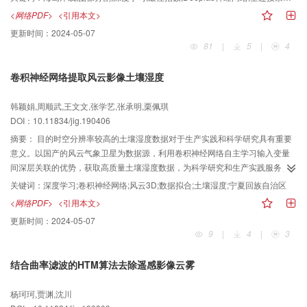
盖范围大的特征，以海岛岸线的快速分割为目的，提出了一种改进的海岛岸线
<网络PDF>
<引用本文>
遥感影像分割模型。方法该分割模型包括3方面：1）针对遥感影像的多波段特
更新时间：
2024-05-07
征，提出基于最佳指数的遥感影像波段组合选择，将选择后的波段组合作为海
81
|
5
|
4
岛岸线分割模型的输入数据；2）针对遥感影像大范围覆盖的特征，提出基于
Deeplab神经网络结构的海岛岸线粗分割，将粗分割结果作为海岛岸线优化的
卷积神经网络提取风云影像土壤湿度
初始边界；3）利用全连接条件随机场优化海岛岸线，实现海岛岸线的细分割提
取。结果以大小不等的4个海岛的岸线提取为例，分别采用改进的海岛岸线分割
韩颖娟,周顺武,王文文,张学艺,张承明,栗佩琪
模型、全卷积神经网络模型（fully convolutional networks，FCN）、Deeplab
DOI：10.11834/jig.190406
模型和目视解译法从遥感影像数据中分割海岛岸线。同时，引入平均交并比
（mean intersection over union，MIoU）和相对误差，对各模型分割的海岛岸
摘要：
目的时空分辨率较高的土壤湿度数据对于生产实践和科学研究具有重要
线结果进行精度比较。结果表明，本文改进的海岛岸线分割模型克服了FCN模
意义。以国产的风云气象卫星为数据源，利用卷积神经网络自主学习输入变量
型海岛岸线的不连续性问题，降低了海岛岸线的误分割现象；从MIoU值的比较
间深层关联的优势，获取高质量土壤湿度数据，为科学研究和生产实践服务。
可以看出，本文改进模型与目视解译的海岛岸线结果具有更高的吻合度，较
方法首先构建了一个土壤湿度提取卷积神经网络（soil moisture convolutional
关键词：
深度学习;卷积神经网络;风云3D;数据拟合;土壤湿度;宁夏回族自治区
FCN模型提高了17.7%，较Deeplab模型提高了5.2%；从海岸岸线的周长和面
neural network，SMCNN），SMCNN由温度子网络和土壤湿度子网络构成，
<网络PDF>
<引用本文>
积的相对误差可以看出，本文改进模型的相对误差均低于FCN模型和Deeplab
每个子网络均包含特征提取器和编码器。特征提取器用于为每个像素生成一个
更新时间：
2024-05-07
模型。结论本文改进模型包含了面向遥感影像的波段选择、利用神经网络训练
特征向量，其中温度子网络的特征提取器由11个卷积层组成，湿度子网络的特
9
|
4
|
3
的海岛岸线粗分割和基于全连接条件随机场的海岛岸线优化，在保证岸线连续
征提取器由9个卷积层组成，卷积层均使用1×1的卷积核。编码器用于将提取到
性的前提下，提高了海岛岸线的分割精度。
的特征拟合为目标变量。两个子网络均使用平均方差作为损失函数。使用随机
结合曲率滤波的HTM算法去除遥感影像云雾
梯度下降算法对模型进行训练，最后利用训练好的模型提取区域土壤湿度数
据。结果选择宁夏回族自治区为实验区，利用获取的2016-2019年风云3D影像
杨珂珂,贾渊,沈川
和相应地面站点数据作为实验数据，选择线性回归模型、BP（back