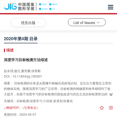
优先出版
List of Issues
2020年第4期 目录
综述
深度学习目标检测方法综述
赵永强,饶元,董世鹏,张君毅
DOI：10.11834/jig.190307
摘要：
目标检测的任务是从图像中精确且高效地识别、定位出大量预定义类别
的物体实例。随着深度学习的广泛应用，目标检测的精确度和效率都得到了较
大提升，但基于深度学习的目标检测仍面临改进与优化主流目标检测算法的性
能、提高小目标物体检测精度、实现多类别物体检测、轻量化检测模型等关键
关键词：
目标检测;深度学习;小目标;多类别;轻量化
技术的挑战。针对上述挑战，本文在广泛文献调研的基础上，从双阶段、单阶
<网络PDF>
<引用本文>
段目标检测算法的改进与结合的角度分析了改进与优化主流目标检测算法的方
更新时间：
2024-05-07
法，从骨干网络、增加视觉感受野、特征融合、级联卷积神经网络和模型的训