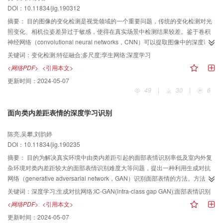
于6种真实人脸图像数据集，采用支持向量机（support vector machine，
DOI：10.11834/jig.190312
SVM）分类技术与信息熵验证6种算法的正确性。从算法的准确率、召回率、
摘要：
目的图像的变化检测是视觉领域的一个重要问题，传统的变化检测对光
F1-Score，以及信息熵度量结果显示，提出的LRA、SRA与ESRA算法均优于
照变化、相机位姿差异过于敏感，使得在真实场景中检测结果较差。鉴于卷积
LAP（Laplace-based facial image protection）、LRM（low-rank
神经网络（convolutional neural networks，CNN）可以提取图像中的深度语义
mechanism）以及MM（matrix mechanism）算法，其中ESRA算法在Faces95
特征，提出一种基于多尺度深度特征融合的变化检测模型，通过提取并融合图
数据集上的准确率和F1-Score分别是LRA、LRM和MM算法的40倍、20倍和1
关键词：
变化检测;特征融合;多尺度;孪生网络;深度学习
像的高级语义特征来克服检测噪音。方法使用VGG（visual geometry group）
倍多。相对于其他5种算法，ESRA算法对数据集大的变化相对稳定，可用性最
<网络PDF>
<引用本文>
16作为网络的基本模型，采用孪生网络结构，分别从参考图像和查询图像中提
好。结论本文算法能够实现满足ε-差分隐私的敏感人脸图像发布，具有较好的
更新时间：
2024-05-07
取不同网络层的深度特征。将两幅图像对应网络层的深度特征拼接后送入一个
可用性与鲁棒性，并且为灰度人脸图像的隐私保护提供了新的指导方法与思
49
|
30
|
6
编码层，通过编码层逐步将高层与低层网络特征进行多尺度融合，充分结合高
路，能有效用于社交平台和医疗系统等领域。
层的语义和低层的纹理特征，检测出准确的变化区域。使用卷积层对每一个编
面向类内差距表情的深度学习识别
码层的特征进行运算产生对应尺度的预测结果。将不同尺度的预测结果融合得
到进一步细化的检测结果。结果与SC_SOBS（SC-self-organizing
陈亮,吴攀,刘韵婷
background subtraction）、SuBSENSE（self-balanced sensitivity
DOI：10.11834/jig.190235
segmenter）、FGCD（fine-grained change detection）和全卷积网络（fully
convolutional network，FCN）4种检测方法进行对比。与性能第2的模型FCN
摘要：
目的为解决真实环境中由类内差距引起的面部表情识别率低及室内外复
相比，本文方法在VL_CMU_CD（visual localization of Carnegie Mellon
杂环境对类内差距较大的面部表情识别难度大等问题，提出一种利用生成对抗
University for change detection）数据集中，综合评价指标F1值和精度值分别
网络（generative adversarial network，GAN）识别面部表情的方法。方法在
提高了12.2%和24.4%；在PCD（panoramic change detection）数据集中，
GAN生成对抗的思想下，构建一种IC-GAN（intra-class gap GAN）网络结构，
关键词：
深度学习;生成对抗网络;IC-GAN(intra-class gap GAN);面部表情识别
F1值和精度值分别提高了2.1%和17.7%；在CDnet（change detection net）数
使用卷积组建编码器、解码器对自制混合表情图像进行更深层次的特征提取，
<网络PDF>
<引用本文>
据集中，F1值和精度值分别提高了8.5%和5.8%。结论本文提出的基于多尺度深
使用基于动量的Adam（adaptive moment estimation）优化算法进行网络权重
更新时间：
2024-05-07
度特征融合的变化检测方法，利用卷积神经网络的不同网络层特征，有效克服
更新，重点针对真实环境面部表情识别过程中的类内差距较大的表情进行识