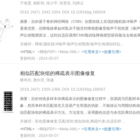
于海雯, 易昕炜, 徐少平, 张贵珍, 刘婷云
2019, 24(7): 1042-1054. DOI: 10.11834/jig.180534
摘要：目的基于卷积神经网络（CNN）在图块级上实现的随机脉冲噪声（
显著优势，但降噪效果如何取决于能否对降噪图像受噪声干扰程度（噪声
声比例预测算法，达到自适应调用CNN预训练降噪模型获得最佳去噪效果
构成噪声图像集合；其次，基于视觉码本（visual codebook）采用软分
关键词：降噪;随机脉冲噪声;噪声比例预测;噪声比例感知特征;多层感知网络;计算效率
冲噪声干扰程度的特征值构成特征矢量；再次，将从噪声图像上提取的特
<HTML>
<网络PDF>
<Meta-XML>
<引用本文>
<批量引用>
比例预测模型，实现从特征矢量到噪声比例值的映射（预测）；最后，采
更新时间：2024-05-07
性。结果针对不同RVIN噪声比例的失真图像，从预测准确性、实际降噪
本文算法在大多数噪声比例下的预测误差小于2%，降噪效果（PSNR指标）
相似匹配块组的稀疏表示图像修复
仅需3 s左右。结论本文提出的RVIN噪声比例预测算法在各个噪声比
楼幸欣, 唐向宏, 张越
型RVIN降噪算法有显著提升，更具实用价值。
2019, 24(7): 1055-1066. DOI: 10.11834/jig.180567
摘要：目的传统多样本块稀疏表示的图像修复过程中，容易因为匹配样本
象，然而单样本匹配填充又容易产生明显的伪影，不能保证与周围结构保
似匹配块组的稀疏表示方法。方法首先，采用颜色信息与余弦距离结合的
的匹配块组；然后，在稀疏重构过程中，同时考虑已知信息和估计的未知
关键词：彩色图像修复;匹配准则;相似块组;稀疏约束;自适应样本块大小
以此来增强筛选匹配块的能力，减少纹理模糊现象；最后，根据结构稀疏
<HTML>
<网络PDF>
<Meta-XML>
<引用本文>
<批量引用>
过程中的错误传播现象。结果实验结果表明，本文算法改善了在边缘修复
更新时间：2024-05-07