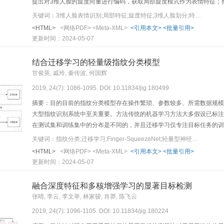
提出对3维人脸的旋度向量进行编码，获取局部旋度模式作为表情特征；然后，提出将ICNP
影偏差算法结合，前者实现3维人脸子区域的不规则划分，划分得到的1
关键词：3维人脸表情识别;局部特征;旋度特征;3维人脸划分;特征权重
对表情识别的贡献大小为各区域的局部旋度模式特征分配权重；最后，带
<HTML>
<网络PDF>
<Meta-XML>
<引用本文>
<批量引用>
BU-3DFE 3维人脸表情库对本文提出的局部旋度模式特征进行评估，结
更新时间：2024-05-07
实验，与其他3维人脸表情识别算法相比，本文算法取得了最高的平均识别率，
判率也较低。结论局部旋度模式特征对3维人脸的表情有较强的表征能力；
结合迁移学习的轻量级指纹分类模型
重的准确计算，有效提高特征对表情的识别能力。试验结果表明本文算法
甘俊英, 戚玲, 秦传波, 何国辉
的识别效果。
2019, 24(7): 1086-1095. DOI: 10.11834/jig.180499
摘要：目的目前的指纹分类模型存在操作繁琐、参数较多、所需数据规模
大型指纹识别系统中至关重要。方法传统的机器学习方法大多假设已标注
在测试集和训练集中的分布是不同的，并且迁移学习仅专注目标任务的训
学习的轻量级指纹分类模型。该模型结合迁移学习，首先采用梯度估计的
关键词：指纹分类;迁移学习;Finger-SqueezeNet;轻量型神经网络;方向场
场图数据集用于本文提出的轻量级Finger-SqueezeNet的预训练
<HTML>
<网络PDF>
<Meta-XML>
<引用本文>
<批量引用>
练模型部分的网络参数不变，使用指纹图像数据集NIST-DB4对Finger-Squ
更新时间：2024-05-07
据集在本文提出的纯网络模型进行分类训练后发现，未采用迁移学习方法
网络模型可以达到98.45%，最终采用单枚指纹测试的方法得到的测试结
融合深度特征和多核增强学习的显著目标检测
分类模型在大幅度减少网络参数的同时仍能达到较高的准确率。结论采用
张晴, 李云, 李文举, 林家骏, 肖莽, 陈飞云
指纹特征信息，而且有望使指纹分类模型拓展到移动端。
2019, 24(7): 1096-1105. DOI: 10.11834/jig.180224