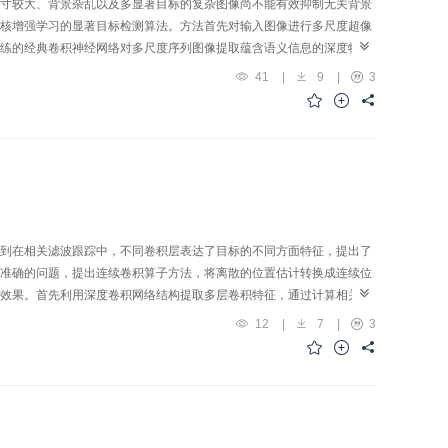
寸较大、背景杂乱以及多显著目标的复杂图像尚不能有效抑制无关背景
核增强学习的显著目标检测算法。方法首先对输入图像进行多尺度超像
练的经典卷积神经网络对多尺度序列图像提取蕴含语义信息的深度特
多核增强学习方法得到强显著性检测模型。然后，将该强显著性检测模
41
|
9
|
3
结果得到区域级的强显著性图。最后，根据像素间的位置和颜色信息对
MSRA5K、ECSSD和SOD数据集上与9种主流且相关的算法就准
measure值和覆盖率（OR）值等指标和直观的视觉检测效果进行了比较。
measure值、加权F-measure值、OR值和平均误差（MAE）
于手工特征的显著性检测算法，本文算法利用图像蕴含的语义信息并结合多个单
的检测效果。
到在相关滤波跟踪中，不同卷积层表达了目标的不同方面特征，提出了
准确的问题，提出连续卷积算子方法，将离散的位置估计转换成连续位
效果。首先利用深度卷积网络结构提取多层卷积特征，通过计算相关卷
征，然后使用从不同层训练得到的相关滤波器与提取得到的特征进行相
12
|
7
|
3
位置和尺度。结果与目前较流行的3种目标跟踪算法在目标跟踪基准数
功率达到85.4%。结论本文算法在光照变化、尺度变化、背景杂波、目标