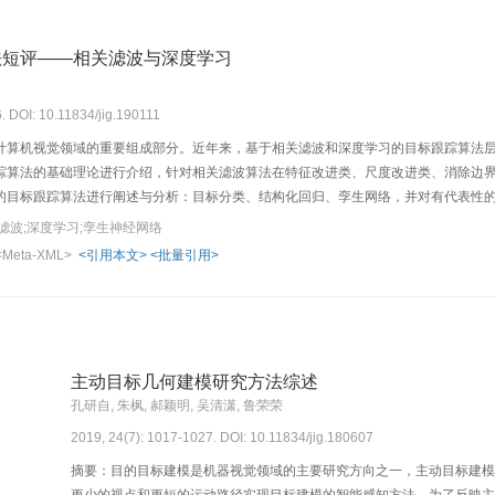
法短评——相关滤波与深度学习
. DOI: 10.11834/jig.190111
计算机视觉领域的重要组成部分。近年来，基于相关滤波和深度学习的目标跟踪算法
踪算法的基础理论进行介绍，针对相关滤波算法在特征改进类、尺度改进类、消除边界
的目标跟踪算法进行阐述与分析：目标分类、结构化回归、孪生网络，并对有代表性
习阶段针对不同的改进机制的改进算法，总结各阶段算法的优缺点。对目标跟踪算法
滤波;深度学习;孪生神经网络
算法在实时性方面表现优秀，但对于复杂背景干扰、相似物遮挡等情况仍然需要优化
<Meta-XML>
<引用本文>
<批量引用>
了算法表现力。基于深度学习的跟踪算法则更侧重于跟踪的性能，大多无法满足实时
能和实时性。
主动目标几何建模研究方法综述
孔研自, 朱枫, 郝颖明, 吴清潇, 鲁荣荣
2019, 24(7): 1017-1027. DOI: 10.11834/jig.180607
摘要：目的目标建模是机器视觉领域的主要研究方向之一，主动目标建模