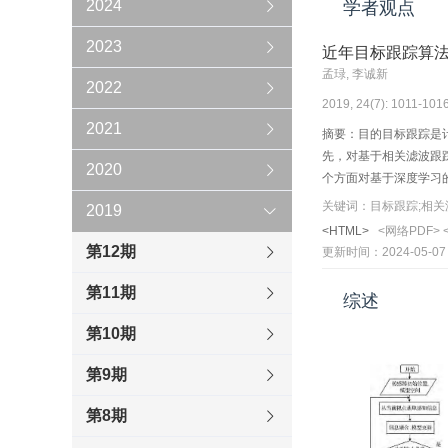
2024
学者观点
2023
近年目标跟踪算
孟琭, 李诚新
2022
2019, 24(7): 1011-1016
2021
摘要：目的目标跟踪是
先，对基于相关滤波跟
2020
个方面对基于深度学习
相关滤波阶段、深度学
关键词：目标跟踪;相关
2019
论基于相关滤波的目标
<HTML>
<网络PDF>
学习结合，大幅度提升
第12期
更新时间：2024-05-07
推动，兼顾了算法的性
第11期
综述
第10期
第9期
第8期