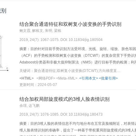
其修复结果的峰值信噪比（PSNR）相较于其他相关稀疏表示修复算法提高
复，在结构边缘处有理想的修复效果，并且对各种形状的破损也具有良
识别
结合聚合通道特征和双树复小波变换的手势识别
鲍文霞, 解栋文, 朱明, 梁栋
2019, 24(7): 1067-1075. DOI: 10.11834/jig.180504
摘要：目的针对目前手势识别方法受环境、光线、旋转、缩放、肤色等因
（ACF）的手势检测和双树复小波变换（DTCWT）的复杂背景下手势
Adaboost分类器和非极大值抑制算法（NMS）进行目标手势的检测
块分别提取方向梯度直方图（HOG）和局部二值模式（LBP）特征；最
关键词：聚合通道特征;双树复小波变换(DTCWT);方向梯度直方图(HOG)特征;二值模式(LBP)特征;特征融合;支持向量机(SVM)
别。结果选取多个场景、多个对象、不同角度和距离的图像作为训练集，
<HTML>
<网络PDF>
<Meta-XML>
<引用本文>
<批量引用>
HOG特征手势识别、类-Hausdorff距离的手势识别算法进行了实验
更新时间：2024-05-07
实现手势识别，平均精度达到95.1%。结论在图像预处理的情况下，聚
特征提取和再融合的方法有效地解决了传统普通图像的单特征识别方法
结合加权局部旋度模式的3维人脸表情识别
余璟, 达飞鹏
2019, 24(7): 1076-1085. DOI: 10.11834/jig.180473
摘要：目的3维人脸的表情信息不均匀地分布在五官及脸颊附近，对表情
维人脸表情识别的准确率，提出了一种基于带权重局部旋度模式的3维人