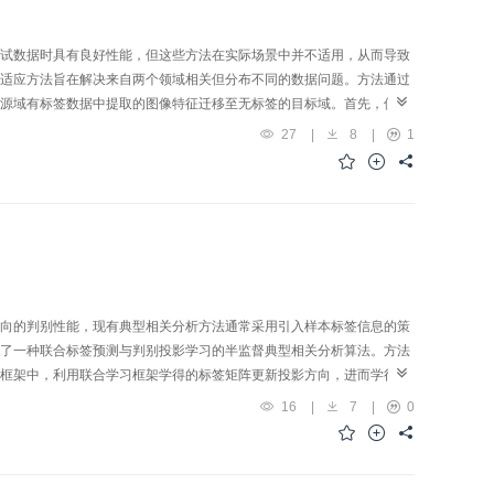
试数据时具有良好性能，但这些方法在实际场景中并不适用，从而导致
适应方法旨在解决来自两个领域相关但分布不同的数据问题。方法通过
源域有标签数据中提取的图像特征迁移至无标签的目标域。首先，使用
。通过定义卷积神经网络的注意力，使用关注信息来提高图像识别精
27
|
8
|
1
调整每个领域对齐层特征对齐的能力。最后，通过跨域偏差来描述特定
该方法在数据集Office-31上平均识别准确率为77.6%，在数据集
传统手工特征方法，而且取得了与目前最优的方法相当的识别性能。结论注意力迁移
学习领域间特征的对齐程度，同时也验证了进行域间特征迁移可以提高
向的判别性能，现有典型相关分析方法通常采用引入样本标签信息的策
了一种联合标签预测与判别投影学习的半监督典型相关分析算法。方法
框架中，利用联合学习框架学得的标签矩阵更新投影方向，进而学得的
、交替更新，预测标签不断地接近其真实标签，有利于学得最优的投影
16
|
7
|
0
4个人脸数据集上分别进行实验。特征维度为20时，在AR、Extended Yale
85%识别率。取训练样本中每人2（3，4，5）幅人脸图像为监督样本，提出的
本，在AR、Extended Yale B、Multi-PIE和ORL人脸数据