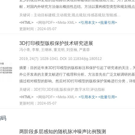
更少的视点和更短的运动路径实现目标建模的智能感知方法。为了反映主
献，对国内外研究方法做出概括性总结。方法以重构模型类型和规划视点
主动目标建模方法、基于搜索的目标建模方法和两者相结合的方法3大类
关键词：主动目标建模;主动视觉;视点规划;传感器规划;智能感知
每类方法涉及的问题，然后对相关问题的主要研究方法进行归纳和分析，
<HTML>
<网络PDF>
<Meta-XML>
<引用本文>
<批量引用>
建模方法，并对各类方法的优势和局限性进行了总结。结果各类主动目标
更新时间：2024-05-07
的被动目标建模方法，当前的主动目标建模算法已经能够极大程度地提高
法思想相对简单，但仅适用于表面简单的目标建模。基于搜索的目标建模
3D打印模型版权保护技术研究进展
于表面的方法有更大的解决空间，有更多的研究成果产生。将二者涉及
冯小青, 李黎, 王继林, 董克明, 刘亚楠, 严素蓉
2019, 24(7): 1028-1041. DOI: 10.11834/jig.180512
摘要：目的近年来3D打印模型的版权标注和保护引起了研究者的关注，
外公开发表的主要文献进行了梳理和分析。方法首先在广泛文献调研的基础
描过程对模型的影响。然后对3D打印模型的版权保护策略进行分类，详
打印数字水印方法与传统网格水印算法和抗3D打印—扫描攻击的性能进行
关键词：3D打印;3D扫描;版权保护;数字水印;评估指标
嵌入有效的具有一定隐蔽性的版权标识，但在提取微结构体等信息时需要
<HTML>
<网络PDF>
<Meta-XML>
<引用本文>
<批量引用>
的数字模态下的相似性变换、剪切、噪声、细分、量化、光顺等攻击，又能
更新时间：2024-05-07
扫描仪能有效提高水印的检测率。结论3D打印产品是设计者和生产企业
用，3D打印模型版权保护有着广阔的应用前景和研究价值，但目前针对
编码
建统一的3D打印模型测试库和3D打印模型水印评测体系。
两阶段多层感知的随机脉冲噪声比例预测