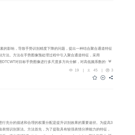
了0.53 dB。结论本文算法实现了对不同结构特征的彩色破损图像的修
好的修复效果。
素的影响，导致手势识别精度下降的问题，提出一种结合聚合通道特征
识别方法。方法在手势图像预处理过程中引入聚合通道特征，采用
；利用DTCWT对目标手势图像进行多尺度多方向分解，对高低频系数的每一
后融合各个方向上的高低频特征并通过支持向量机（SVM）进行分类识
19
|
45
|
3
并标注区分前背景，对20种手势进行识别实验，并与传统的肤色检测、
对比。在任意可承受范围内的光照、距离等情况下，该方法能够更准确实时地
合通道特征的引入能够准确检测手势，同时基于DTCWT的手势图像频域
在光线和复杂背景下识别精度不高的问题。
进行充分的描述和合理的权重分配是提升识别效果的重要途径。为提高3
脸表情识别算法。方法首先，为了提取具有较强表情分辨能力的特征，