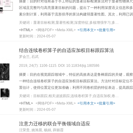
摘要：目的针对现有基于手工特征的显著目标检测算法对于显著性物体尺
区域且完整均匀高亮显著目标的问题，提出了一种利用深度语义信息和多
素分割计算，利用基于流形排序的算法构建弱显著性图。其次，利用已训
征，结合弱显著性图从多尺度序列图像内获得可靠的训练样本集合，采用
关键词：显著目标检测;显著性检测;深度特征;多核增强学习;多尺度检测
型应用于多尺度序列图像的所有测试样本中，线性加权融合多尺度的检测
<HTML>
<网络PDF>
<Meta-XML>
<引用本文>
<批量引用>
强显著性图进行像素级的更新，以进一步提高显著图的准确性。结果在常用的
更新时间：2024-05-07
确率、查全率、F-measure值、准确率—召回率（PR）曲线、加权F-
相较于性能第2的非端到端深度神经网络模型，本文算法在3个数据集上的平均F-
结合连续卷积算子的自适应加权目标跟踪算法
值，分别提高了1.6%，22.1%，5.6%和22.9%。结论相较于基
罗会兰, 石武
核支持向量机（SVM）分类器组成强分类器，在复杂图像上取得了较好
2019, 24(7): 1106-1115. DOI: 10.11834/jig.180586
摘要：目的在视觉跟踪领域中，特征的高效表达是鲁棒跟踪的关键，观察
一种结合连续卷积算子的自适应加权目标跟踪算法。方法针对目标定位不
置估计，使得位置定位更加准确；利用不同卷积层的特征表达，提高跟踪
积响应大小，决定在下一帧特征融合时各层特征所占的权重，凸显优势特
关键词：目标跟踪;相关滤波跟踪;连续卷积算子;自适应加权;卷积特征;响应图
关运算，得到最终的响应图，响应图中最大值所在的位置便是目标所在的
<HTML>
<网络PDF>
<Meta-XML>
<引用本文>
<批量引用>
据库（OTB-2013）中的50组视频序列进行测试，本文算法平均跟踪成
更新时间：2024-05-07
旋转、遮挡和复杂环境下的跟踪具有较高的鲁棒性。
注意力迁移的联合平衡领域自适应
汪荣贵, 姚旭晨, 杨娟, 薛丽霞