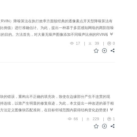
RVIN）降噪算法在执行效率方面较经典的逐像素点开关型降噪算法有
比例值）进行准确估计。为此，提出一种基于多层感知网络的两阶段噪
的目的。方法首先，对大量无噪声图像添加不同噪声比例的RVIN噪声
配（soft-assignment）编码法提取并筛选若干能反映噪声图像受随机脉
17
|
39
|
0
征矢量及对应的噪声比例分别作为多层感知网络的输入和输出训练噪声
用粗精相结合的两阶段实现策略进一步提高RVIN噪声比例的预测准确
效果和执行效率3个方面验证提出算法的性能和实用性。实验数据表明，
较其他主流降噪算法高24 dB，处理一幅大小为512×512像素的图像
例下具有鲁棒的预测准确性，在降噪效果和执行效率两个方面较经典的开关
块的错误，重构出不正确的填充块，致使在边缘部分产生不连贯的现
持连续，以致产生明显的修复痕迹，为此，本文提出一种改进的基于相
方法定义图像块匹配准则，在目标邻域范围内获得结构变化趋势更相似
信息，利用相似块与目标块的匹配程度，对稀疏系数增加不同的权重，
66
|
229
|
1
度自适应地在各结构复杂度不同的区域确定样本块尺寸，减少图像修复
过程中产生断裂或者纹理延伸的现象，不仅在主观视觉有明显的提升，