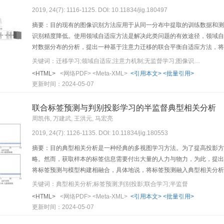
2019, 24(7): 1116-1125. DOI: 10.11834/jig.180497
摘要：目的现有的图像识别方法应用于从同一分布中提取的训练数据和测
识别精度降低。使用领域自适应方法是解决此类问题的有效途径，领域自
对数据分布的分析，提出一种基于注意力迁移的联合平衡自适应方法，将
注意力迁移机制将有标签源域数据的空间类别信息迁移至无标签的目标域
关键词：迁移学习;领域自适应;注意力机制;无监督学习;图像识别;卷积神经网络
度。其次，基于目标数据集引入网络参数的先验分布，并且赋予网络自动
<HTML>
<网络PDF>
<Meta-XML>
<引用本文>
<批量引用>
领域的特征对齐层的输入分布，定量地表示每层学习到的领域适应性程度。结果
更新时间：2024-05-07
Office-Caltech上平均识别准确率为90.7%，不仅大幅领先于
的联合平衡领域自适应方法不仅可以获得较高的识别精度，而且能够自动
联合标签预测与判别投影学习的半监督典型相关分析
网络优化效果这一结论。
周凯伟, 万建武, 王洪元, 马宏亮
2019, 24(7): 1126-1135. DOI: 10.11834/jig.180553
摘要：目的典型相关分析是一种经典的多视图学习方法。为了提高投影方
略。然而，获取样本的标签信息需要付出大量的人力与物力，为此，提出
将标签预测与模型构建相融合，具体地说，将标签预测融入典型相关分析
投影方向又重新更新标签矩阵。标签预测与投影方向的学习过程相互依赖
关键词：典型相关分析;标签预测;判别投影;联合学习;半监督
方向。结果本文方法在AR、Extended Yale B、Multi-PIE和ORL这
<HTML>
<网络PDF>
<Meta-XML>
<引用本文>
<批量引用>
B、Multi-PIE和ORL人脸数据集上分别取得87%、55%、83%和
更新时间：2024-05-07
方法识别率在4个人脸数据集上均高于其他方法。训练样本中每人5幅人脸图像为监督样