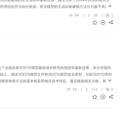
动目标建模的研究现状和最新进展，梳理分析了2004年以来的相关文
所用信息作为划分依据，将无模型的主动目标建模方法分为基于表面的
，重点对前两类方法进行综述，首先解释了每类方法的基本思想，总结
66
|
39
|
1
最后将各个问题的解决方法进行合理的搭配组合，形成不同的主动目标
建模算法在适用场景范围、计算复杂度等方面存在差异，但相对于传统
建模任务的质量和降低建模所需代价。结论基于表面的主动目标建模方
方法能够量化地评价每一个候选视点，适用广泛且涉及的问题相对于基
问题的不同研究方法相搭配，可以构成不同的主动目标建模方法子类。
为了全面反映3D打印模型版权保护研究的现状和最新进展，本文对国内
上，描述3D打印模型文件和3D打印模型攻击类型，分析3D打印和扫
细阐述每类方法的基本框架和相关技术特征。最后根据相关文献，将3D
比较。结果基于物理特性的3D模型版权保护技术能对3D打印后的模型
59
|
174
|
0
借助一些专用设备，不具有普适性。基于数字水印的方法既能抵抗传统
有效抵抗3D模型的数/模等模态转换攻击，并且高精度的3D打印机和
的智慧和心血的结晶，包含知识产权。随着3D打印在工业领域的广泛应
3D打印模型的版权保护的检测和评估机制存在一些局限性，未来需要构