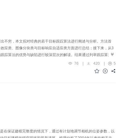
层出不穷，本文拟对经典的若干目标跟踪算法进行阐述与分析。方法首
效应类、图像分块类与目标响应自适应类方面进行总结；接下来，从3
的跟踪算法的优势与缺陷进行较深层次的解读。结果通过列举跟踪算法在
的最新进展进行阐述，最终对目标跟踪算法的未来发展方向进行总结。结
76
|
420
|
5
。深层的卷积特征对于目标有强大的表示力，通过使相关滤波算法与深度
性。孪生神经网络的使用对于基于深度学习类目标跟踪算法产生了很大的
是在保证建模完整度的情况下，通过有计划地调节相机的位姿参数，以