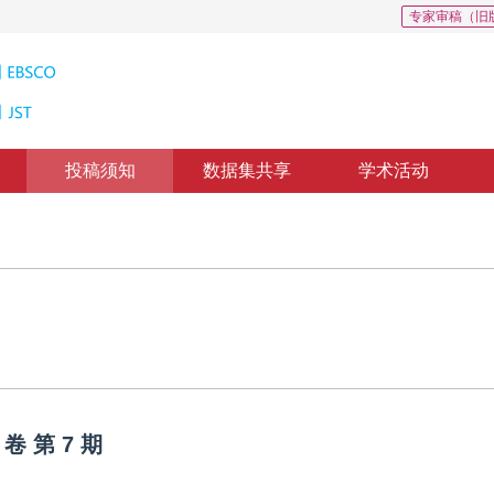
专家审稿（旧
投稿须知
数据集共享
学术活动
卷
第
7
期