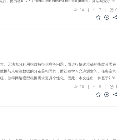
（interactive closest normal points）算法与最小投
1个子区域保留了表情变化下面部五官和肌肉的完整性，后者根据各区域
14
|
7
|
0
有权重的局部旋度模式特征被输入到分类器中实现表情识别。结果基于
果表明其分辨能力较其他表情特征更强；基于BU-3DFE库进行表情识别
达到89.67%，同时对易混淆的“悲伤”、“愤怒”和“厌恶”等表情的误
ICNP算法与最小投影偏差算法的结合，能够实现区域的有效划分和权
对3维人脸表情具有较高的识别率，并对易混淆的相似表情仍具有较好
大、无法充分利用指纹特征信息等问题，而进行快速准确的指纹分类在
数据与未标注数据的分布是相同的，而迁移学习允许源空间、任务空间
练，使得网络模型根据需求更具个性化。因此，本文提出一种基于迁移
方法求取指纹图像的方向场图并且做增强处理；然后将扩展的指纹方向
16
|
9
|
1
，使其达到一定的分类效果，从而初步实现网络模型参数的调整；最后保留预训
eezeNet网络进行参数微调（fine tuning）。结果在使用相同的指纹数
对网络模型进行预训练得到的平均分类结果为93%，而通过预训练后的
果达到95.73%。对比同种类型的方法以及验证标准后可知，本文的指纹
指纹类内迁移学习方法和轻量级神经网络相结合进行分类，适当利用了