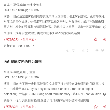
分类，设计的模型能够取得95.48%的识别精度，在存在目标平移和不同噪声水
袁非牛,夏雪,李钢,章琳,史劲亭
平情况下，平均识别精度分别达到了94.61%和86.36%。对10类目标（包括不
DOI：10.11834/jig.180397
含变体和含变体情况）在进行数据增强的情况下进行模型训练与测试，分别达
摘要：
目的通过烟雾检测能够实现早期火灾预警，但烟雾的形状、色彩等属性
到了99.38%和98.81%的识别精度，略优于其他对比模型结构识别精度。结论
对环境的变化敏感，使得烟雾特征容易缺乏辨别力与鲁棒性，最终导致图像烟
提出的模型可以充分利用输入图像以及各卷积层输出的特征，学习目标图像的
雾识别、检测的误报率与错误率较高。为解决以上问题，提出一种基于Gabor滤
细节差异，不仅适用于SAR图像变体目标的识别任务，同时在标准操作条件下
波的层级结构，可视为Gabor网络。方法首先，构建一个Gabor卷积单元，包括
的识别任务也取得了较高的识别结果。
关键词：
烟雾识别;纹理分类;特征提取;Gabor滤波;层级结构
基于Gabor的多尺度、多方向局部响应提取和跨通道响应浓缩；然后，将Gabor
<网络PDF>
<引用本文>
卷积单元输出的浓缩响应图进行跨通道编码并统计出直方图特征，以上Gabor卷
更新时间：
2024-05-07
积单元与编码层构成了一个Gabor基础层，用于提取多尺度、多方向的基础特
13
|
6
|
10
征，对基础层引入最大响应索引编码和全局优化能生成扩展特征；最后，将基
础和扩展特征首尾相连形成完整烟雾特征，通过堆叠上述Gabor基础层能形成一
面向智能监控的行为识别
个前馈网络结构，将每一层特征首尾相连即可获得烟雾的多层级特征。结果实
验结果表明，此Gabor网络泛化性能好，所提烟雾特征的辨别力在对比实验中综
马钰锡,谭励,董旭,于重重
合排名第一，所提纹理特征的辨别力在两个纹理数据集上分别排名第一与第
DOI：10.11834/jig.180392
二。结论所提Gabor网络能够实现多尺度、多方向的多层级纹理特征表达，既能
提高烟雾识别的综合效果，也可提高纹理分类的准确率。未来可进一步研究如
摘要：
目的为了进一步提高智能监控场景下行为识别的准确率和时间效率，提
何降低特征的冗余度，探索不同层特征之间的关系并加以利用，以期在视频烟
出了一种基于YOLO（you only look once：unified，real-time object
雾实时识别中得到实际应用。
detection）并结合LSTM（long short-term memory）和CNN（convolutional
neural network）的人体行为识别算法LC-YOLO（LSTM and CNN based on
关键词：
行为识别;目标检测;深度学习;卷积神经网络;循环神经网络
YOLO）。方法利用YOLO目标检测的实时性，首先对监控视频中的特定行为进
<网络PDF>
<引用本文>
行即时检测，获取目标大小、位置等信息后进行深度特征提取；然后，去除图