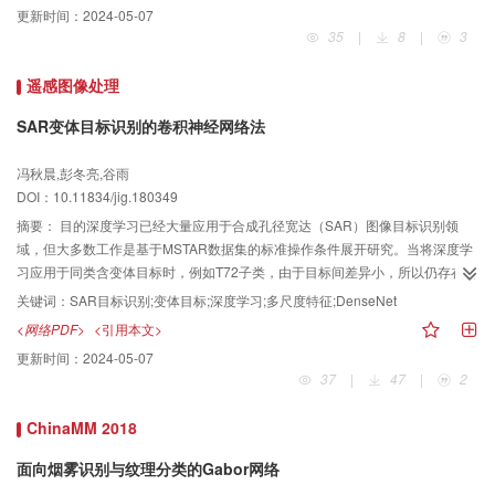
更新时间：
2024-05-07
分使用聚类算法获取其最大聚类，去除离群点；最后结合多种方式删减一些冗
35
|
8
|
3
余聚类，减小模型库规模。结果在多个公开数据集上使用多种点云描述子进行
对比实验，识别结果表明，相对于传统的模型库构建方法，基于本文方法进行
遥感图像处理
识别正确率更高，在某些点云描述子上的识别正确率提升达到10%以上。结论
通过将CAD模型在不同视角下点云的全局与局部信息都加入模型库中，本文提
SAR变体目标识别的卷积神经网络法
出的模型库构建方法可有效提高点云目标识别正确率，改善了场景目标发生遮
挡时，近邻查找识别精度不高的问题。
冯秋晨,彭冬亮,谷雨
DOI：10.11834/jig.180349
摘要：
目的深度学习已经大量应用于合成孔径宽达（SAR）图像目标识别领
域，但大多数工作是基于MSTAR数据集的标准操作条件展开研究。当将深度学
习应用于同类含变体目标时，例如T72子类，由于目标间差异小，所以仍存在着
较大的挑战。本文从极大限度地保留SAR图像输入特征出发，设计一种适用于
关键词：
SAR目标识别;变体目标;深度学习;多尺度特征;DenseNet
SAR变体目标识别的深度卷积神经网络结构。方法设计网络主要由多尺度空间
<网络PDF>
<引用本文>
特征提取模块和DenseNet中的稠密块、转移层构成。多尺度特征提取模块置于
更新时间：
2024-05-07
网络底层，通过使用尺寸分别为1×1、3×3、5×5、7×7、9×9的卷积核，提取丰
37
|
47
|
2
富空间特征的同时保留输入图像信息。为使输入图像信息更加有效地向后传
递，基于DenseNet中的稠密块和转移层进行后续网络层设计。在对训练样本进
ChinaMM 2018
行样本扩充基础上，分析了输入图像分辨率及目标存在平移和不同噪声水平等
情况对模型识别精度的影响，与用于SAR图像目标识别的深度模型识别精度在
面向烟雾识别与纹理分类的Gabor网络
标准操作条件下进行了对比分析。结果实验结果表明，对T72 8类变体目标进行