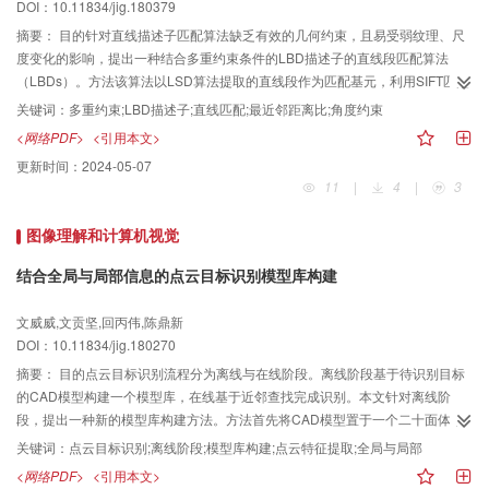
DOI：10.11834/jig.180379
分别为0.185 s和0.101 s。结论为卷积神经网络的设计提供了一种新思路，可以
在控制深度的同时扩展广度，提取更多的表情特征。实验结果表明，针对数
摘要：
目的针对直线描述子匹配算法缺乏有效的几何约束，且易受弱纹理、尺
量、分辨率、大小等差异较大的表情数据集，该网络模型均能够获得较高的识
度变化的影响，提出一种结合多重约束条件的LBD描述子的直线段匹配算法
别率并缩短训练时间。
（LBDs）。方法该算法以LSD算法提取的直线段作为匹配基元，利用SIFT匹配
得到的同名点构建同名三角网约束确定候选直线；参考影像上以目标直线段为
关键词：
多重约束;LBD描述子;直线匹配;最近邻距离比;角度约束
中心轴建立该直线段的矩形支撑域；根据目标直线段端点及其支撑域四角点在
<网络PDF>
<引用本文>
搜索影像上的核线约束建立候选直线段的对应支撑域；利用仿射变换统一目标
更新时间：
2024-05-07
直线段及候选直线段支撑域的大小；将直线段支撑域分解为大小相等的条形
11
|
4
|
3
带，通过计算每个条形带的描述符得到该直线段的描述子，依次完成目标直线
段与候选直线段LBD描述子的构建；分别计算目标直线段与每个候选直线段描
图像理解和计算机视觉
述子向量间的欧氏距离，将满足最近邻距离比准则的候选直线段作为匹配结
果；最后选取角度约束对匹配结果检核，确定同名直线。结果实验选取网上公
结合全局与局部信息的点云目标识别模型库构建
开的3组分别存在角度、旋转、尺度变换的近景影像对作为实验数据，采用
LBDs分别对其进行直线段匹配实验，并与其他直线段匹配算法进行对比分析，
文威威,文贡坚,回丙伟,陈鼎新
实验结果表明，LBDs获取同名直线数目约为其他算法的1.061.41倍，匹配正确
DOI：10.11834/jig.180270
率也提高了2.411.6个百分点，从匹配效率上来看，LBDs更为耗时，但兼顾该
摘要：
目的点云目标识别流程分为离线与在线阶段。离线阶段基于待识别目标
算法匹配获得同名直线数目、匹配正确率及运行时间，LBDs的鲁棒性更强，匹
的CAD模型构建一个模型库，在线基于近邻查找完成识别。本文针对离线阶
配结果的准确性与可靠性较高。结论结合多重约束条件构建的LBD描述子对于
段，提出一种新的模型库构建方法。方法首先将CAD模型置于一个二十面体中
存在角度、旋转和尺度变化的影像进行直线匹配过程中具有稳定性。
心，使用多个虚拟相机获取CAD模型在不同视角下的点云；然后将每个不同视
关键词：
点云目标识别;离线阶段;模型库构建;点云特征提取;全局与局部
角下的点云进行主成分分析并基于主成分分析的结果从多个选定的方向将点云
<网络PDF>
<引用本文>
切分为多个子部分，这些子部分包含点云的全局及局部信息；接着对每个子部