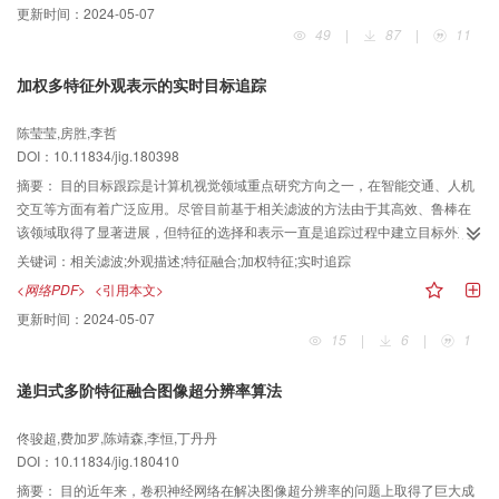
更新时间：
2024-05-07
像中无关区域的噪声数据；最后，结合LSTM建模处理时间序列，对监控视频中
49
|
87
|
11
的行为动作序列做出最终的行为判别。结果在公开行为识别数据集KTH和MSR
中的实验表明，各行为平均识别率达到了96.6%，平均识别速度达到215 ms，
加权多特征外观表示的实时目标追踪
本文方法在智能监控的行为识别上具有较好效果。结论提出了一种行为识别算
法，实验结果表明算法有效提高了行为识别的实时性和准确率，在实时性要求
陈莹莹,房胜,李哲
较高和场景复杂的智能监控中有较好的适应性和广泛的应用前景。
DOI：10.11834/jig.180398
摘要：
目的目标跟踪是计算机视觉领域重点研究方向之一，在智能交通、人机
交互等方面有着广泛应用。尽管目前基于相关滤波的方法由于其高效、鲁棒在
该领域取得了显著进展，但特征的选择和表示一直是追踪过程中建立目标外观
时的首要考虑因素。为了提高外观模型的鲁棒性，越来越多的跟踪器中引入梯
关键词：
相关滤波;外观描述;特征融合;加权特征;实时追踪
度特征、颜色特征或其他组合特征代替原始灰度单一特征，但是该类方法没有
<网络PDF>
<引用本文>
结合特征本身考虑不同特征在模型中所占的比重。方法本文重点研究特征的选
更新时间：
2024-05-07
取以及融合方式，通过引入权重向量对特征进行融合，设计了基于加权多特征
15
|
6
|
1
外观模型的追踪器。根据特征的计算方式，构造了一项二元一次方程，将权重
向量的求解转化为确定特征的比例系数，结合特征本身的维度信息，得到方程
递归式多阶特征融合图像超分辨率算法
的有限组整数解集，最后通过实验确定最终的比例系数，并将其归一化得到权
重向量，进而构建一种新的加权混合特征模型对目标外观建模。结果采用OTB-
佟骏超,费加罗,陈靖森,李恒,丁丹丹
100中的100个视频序列，将本文算法与其他7种主流算法，包括5种相关滤波类
DOI：10.11834/jig.180410
方法，以精确度、平均中心误差、实时性为评价指标进行了对比实验分析。在
保证实时性的同时，本文算法在Basketball、DragonBaby、Panda、Lemming
摘要：
目的近年来，卷积神经网络在解决图像超分辨率的问题上取得了巨大成