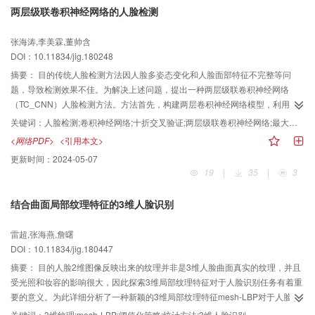
幅降低计算复杂度。针对融合质量与融合速度之间的矛盾，提出分区融合：将
两层级联卷积神经网络的人脸检测
重叠区域划分为接缝区域和非接缝区域，利用泊松融合的接缝不可见性和线性
融合实现速度快的特性分别对接缝区域和非接缝区域进行融合，既保证融合的
张海涛,李美霖,董帅含
质量，又加快融合速度。在此基础上，加入简单点光源，解决上述过程产生的
DOI：10.11834/jig.180248
光线一致性问题，进一步提高图像质量。结果采用主观和客观相结合的方法对
摘要：
目的传统人脸检测方法因人脸多姿态变化和人脸面部特征不完整等问
结果进行评估。主观方面，本文算法生成的全景图像色彩基本实现平滑过渡且
题，导致检测效果不佳。为解决上述问题，提出一种两层级联卷积神经网络
图像原始信息保留完整。客观方面，色彩纠正前后图像的结构相似度（SSIM）
（TC_CNN）人脸检测方法。方法首先，构建两层卷积神经网络模型，利用前
控制在0.85~0.99之间，时间复杂度由原来的O（
${n^2}$
）降低到O（
$n$
）；
端卷积神经网络模型对人脸图像进行特征粗略提取，再利用最大值池化方法对
分区融合后图像信息熵接近于泊松融合，但时间消耗降低72%。采用基于PC端
关键词：
人脸检测;卷积神经网络;十折交叉验证;两层级联卷积神经网络;最大值池化
粗提取得到的人脸特征进行降维操作，输出多个疑似人脸窗口；其次，将前端
的问卷调查法和OG-IQA算法将本文算法与PTGui、OpenCV、Xiong方法生成的
<网络PDF>
<引用本文>
粗提取得到的人脸窗口作为后端卷积神经网络模型的输入进行特征精细提取，
全景图质量进行对比，在大多数情况下本文算法均优于上述算法。结论实验表
更新时间：
2024-05-07
并通过池化操作得到新的特征图；最后，通过全连接层判别输出最佳检测窗
明，本文算法适用于多种场景，在保证目视效果良好的前提下，时间消耗降
19
|
35
|
3
口，完成人脸检测全过程。结果实验选取FDDB人脸检测数据集中包含人脸多姿
低，可广泛应用于医学、数字旅游、遥感等领域。
态变化以及人脸面部特征信息不完整等情况的图像进行测试，TC_CNN方法人
结合曲面局部纹理特征的3维人脸识别
脸检测率达到96.39%，误检率低至3.78%，相比当前流行方法在保证算法效率
的同时检测率均有提高。结论两层级联卷积神经网络人脸检测方法能够在人脸
雷超,张海燕,詹曙
多姿态变化和面部特征信息不完整等情况下实现精准检测，保证较高的检测
DOI：10.11834/jig.180447
率，有效降低误检率，方法具有较好的鲁棒性和泛化能力。
摘要：
目的人脸2维图像反映出来的纹理并非是3维人脸曲面真实的纹理，并且
受光照和妆容的影响很大，因此探索3维局部纹理特征对于人脸识别任务有着重
要的意义。为此详细分析了一种新颖的3维局部纹理特征mesh-LBP对于人脸纹
理的描述能力。方法首先，在特征提取和识别任务之前，进行一系列的预处
关键词：
3维纹理;mesh-LBP;阈值化策略;统计方法;3维人脸识别