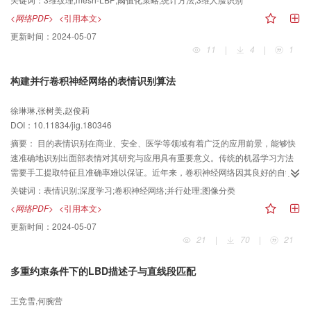
理：人脸分割、离群点移除和孔洞填补；接着，在预处理后的人脸曲面上，提
<网络PDF>
<引用本文>
取原始mesh-LBP特征，以及基于阈值化策略的3种改进特征：mesh-tLBP、
更新时间：
2024-05-07
mesh-MBP和mesh-LTP；然后，对于上述提取的4种特征，采用不同的统计方
11
|
4
|
1
法，包括整体直方图、局部分块直方图和整体编码图像，用做人脸纹理的特征
描述。最后，针对CASIA3D数据集中不同表情和姿态变化的人脸，采用余弦相
构建并行卷积神经网络的表情识别算法
似度进行人脸的识别任务。结果通过对比人脸曲面和普通物体曲面的纹理特
征，发现人脸纹理完全不同于普通纹理，不规则并且难以描述；通过对比mesh-
徐琳琳,张树美,赵俊莉
LBP两种变体，发现mesh-LBP（
$α_1$
）适用于姿态变化，而mesh-
DOI：10.11834/jig.180346
LBP（
$α_2$
）适用于表情变化；通过对比原始mesh-LBP及其3种改进，发现
mesh-tLBP对于人脸不同表情变化下的识别准确率最高有0.5%的提升；通过对
摘要：
目的表情识别在商业、安全、医学等领域有着广泛的应用前景，能够快
比3种不同的统计方法，发现采用整体编码图像进行统计的特征尽管弱于局部分
速准确地识别出面部表情对其研究与应用具有重要意义。传统的机器学习方法
块直方图，但相比整体直方图，识别率在不同表情变化下最高有46.8%的提
需要手工提取特征且准确率难以保证。近年来，卷积神经网络因其良好的自学
升。结论mesh-LBP特征是一种优良的3维局部纹理特征，未来将会在3维医学
习和泛化能力得到广泛应用，但还存在表情特征提取困难、网络训练时间过长
关键词：
表情识别;深度学习;卷积神经网络;并行处理;图像分类
处理、3维地形起伏检测以及3维人脸识别中得到更多的应用。
等问题，针对以上问题，提出一种基于并行卷积神经网络的表情识别方法。方
<网络PDF>
<引用本文>
法首先对面部表情图像进行人脸定位、灰度统一以及角度调整等预处理，去除
更新时间：
2024-05-07
了复杂的背景、光照、角度等影响，得到了精确的人脸部分。然后针对表情图
21
|
70
|
21
像设计一个具有两个并行卷积池化单元的卷积神经网络，可以提取细微的表情
部分。该并行结构具有3个不同的通道，分别提取不同的图像特征并进行融合，
多重约束条件下的LBD描述子与直线段匹配
最后送入SoftMax层进行分类。结果实验使用提出的并行卷积神经网络在CK+、
FER2013两个表情数据集上进行了10倍交叉验证，最终的结果取10次验证的平
王竞雪,何腕营
均值，在CK+及FER2013上取得了94.03%与65.6%的准确率。迭代一次的时间