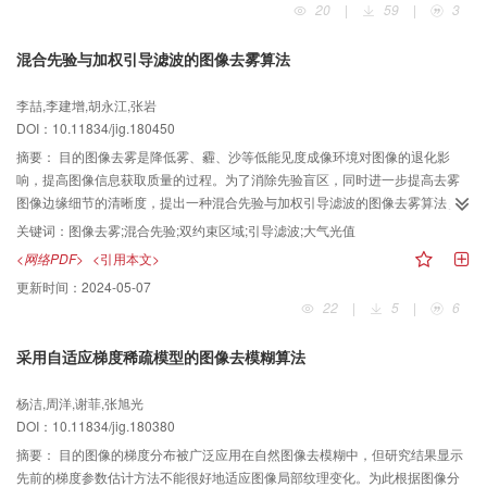
20
|
59
|
3
了像素级别的语义识别。其次，针对跨场景服装检索的特点，我们调整了
CCP（Clothing Co-Parsing）数据集，并构建了Consumer-to-Shop数据集。
混合先验与加权引导滤波的图像去雾算法
针对检索过程中容易出现的语义漂移现象，使用多任务学习网络分别训练了衣
物分类模型和衣物相似度模型。结果我们首先在Consumer-to-Shop数据集上进
李喆,李建增,胡永江,张岩
行了服装解析的对比实验，实验结果表明在添加了CRFs作为后处理之后，服装
DOI：10.11834/jig.180450
解析的效果有了明显提升。然后与3种主流检索算法进行了对比，结果显示，本
文方法在使用哈希特征的条件下，也可以取得较好的检索效果。在top-5正确率
摘要：
目的图像去雾是降低雾、霾、沙等低能见度成像环境对图像的退化影
上比WTBI（where to buy it）高出1.31%，比DARN（dual attribute-aware
响，提高图像信息获取质量的过程。为了消除先验盲区，同时进一步提高去雾
ranking network）高出0.21%。结论针对服装检索的跨场景效果差、检索效率
图像边缘细节的清晰度，提出一种混合先验与加权引导滤波的图像去雾算法。
低的问题，本文提出了一种基于像素级别语义分割和哈希编码的快速多目标服
方法首先改进大气光值估计方法，提高大气光值估计的准确性。然后利用混合
关键词：
图像去雾;混合先验;双约束区域;引导滤波;大气光值
装检索方法。与其他检索方法相比，本文在多目标、多标签服装检索场景有一
先验理论求取双约束区域的大气透射率，一定程度上消除了先验盲区，提高了
<网络PDF>
<引用本文>
定的优势，并且在保持了一定检索效果的前提下，有效地降低了存储空间，提
去雾算法的鲁棒性。最后利用加权引导滤波算法优化透射率图，提高了图像边
更新时间：
2024-05-07
高了检索效率。
缘细节的清晰度。结果本文以通用去雾测试图像和小型无人机拍摄的雾天图像
22
|
5
|
6
作为实验对象，通过对比分析4种组合步骤算法的复原效果，验证本文各步骤改
进方法的合理性与整体算法的优越性。实验结果表明：混合先验理论改善了暗
采用自适应梯度稀疏模型的图像去模糊算法
原色先验在明亮区域的失真现象和颜色衰减先验对浓雾处理上的不足，取得了
较好的视觉效果；加权引导滤波改善了图像边缘模糊的现象，使复原后的图像
杨洁,周洋,谢菲,张旭光
边缘细节更加清晰；相较传统算法，本文算法视觉效果更好，去雾图像边缘细
DOI：10.11834/jig.180380
节更加明显，综合评价指标均值提升幅度较大。结论针对有雾图像复原，通过
理论分析和实验验证，说明了本文各步骤的改进具有一定的优越性，所提的算
摘要：
目的图像的梯度分布被广泛应用在自然图像去模糊中，但研究结果显示
法具有较强的鲁棒性。
先前的梯度参数估计方法不能很好地适应图像局部纹理变化。为此根据图像分