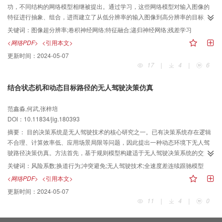
等多个数据集上均表现出了更好的追踪结果。在100个视频集上的平均结果与基
功，不同结构的网络模型相继被提出。通过学习，这些网络模型对输入图像的
于多特征融合的尺度自适应跟踪器相比，精确度提高了1.2%。结论本文基于相
特征进行抽象、组合，进而建立了从低分辨率的输入图像到高分辨率的目标图
关滤波的追踪框架在进行目标的外观描述时引入权重向量，进而提出了加权多
像的有效非线性映射。在该过程中，无论是图像的低阶像素级特征，还是高阶
关键词：
图像超分辨率;卷积神经网络;特征融合;递归神经网络;残差学习
特征融合追踪器，使得在复杂动态场景下追踪长度更长，提高了算法的鲁棒
各层抽象特征，都对像素间相关性的挖掘起了重要作用，影响着目标高分辨图
<网络PDF>
<引用本文>
性。
像的性能。而目前典型的超分辨率网络模型，如SRCNN（super-resolution
更新时间：
2024-05-07
convolutional neural network）、VDSR（very deep convolutional networks
17
|
4
|
6
for super-resolution）、LapSRN（Laplacian pyramid super-resolution
networks）等，都未充分利用这些多层次的特征。方法提出一种充分融合网络
结合状态机和动态目标路径的无人驾驶决策仿真
多阶特征的图像超分辨率算法：该模型基于递归神经网络，由相同的单元串联
构成，单元间参数共享；在每个单元内部，从低阶到高阶的逐级特征被级联、
范鑫淼,何武,张梓培
融合，以获得更丰富的信息来强化网络的学习能力；在训练中，采用基于残差
DOI：10.11834/jig.180393
的策略，单元内使用局部残差学习，整体网络使用全局残差学习，以加快训练
速度。结果所提出的网络模型在通用4个测试集上，针对分辨率放大2倍、3倍、
摘要：
目的决策系统是无人驾驶技术的核心研究之一。已有决策系统存在逻辑
4倍的情况，与深层超分辨率网络VDSR相比，平均分别能够获得0.24 dB、
不合理、计算效率低、应用场景局限等问题，因此提出一种动态环境下无人驾
0.23 dB、0.19 dB的增益。结论实验结果表明，所提出的递归式多阶特征融合
驶路径决策仿真。方法首先，基于规则模型构建适于无人驾驶决策系统的交通
图像超分辨率算法，有效提升了性能，特别是在细节非常丰富的Urban100数据
有限状态机；其次，针对交通动态特征，提出基于统计模型的动态目标路径算
关键词：
风险系数;换道行为;冲突避免;无人驾驶技术;全速度差连续跟驰模型
集上，该算法对细节的处理效果尤为明显，图像的客观质量与主观质量都得到
法计算状态迁移风险；最后，将交通状态机和动态目标路径算法有机结合，设
<网络PDF>
<引用本文>
显著改善。
计出一种基于有限状态机的无人驾驶动态目标路径模型，适用于交叉口冲突避
更新时间：
2024-05-07
免和三车道换道行为。将全速度差连续跟驰模型运用到换道规则中，并基于冲
11
|
4
|
0
突时间提出动态临界跟车距离。结果为验证模型的有效性和高效性，对交通环
境进行虚拟现实建模，模拟交叉口通行和三车道换道行为，分析文中模型对车