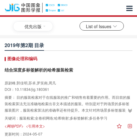
优先出版
List of Issues
2019年第2期 目录
图像处理和编码
结合深度多标签解析的哈希服装检索
原尉峰,郭佳明,苏卓,罗笑南,周凡
DOI：10.11834/jig.180361
摘要：
目的服装检索对于在线服装的推广和销售有着重要的作用。而目前的服
装检索算法无法准确地检索出非文本描述的服装。特别是对于跨场景的多标签
服装图片，服装检索算法的准确率还有待提升。本文针对跨场景多标签服装图
片的差异性较大以及卷积神经网络输出特征维度过高的问题，提出了深度多标
关键词：
服装检索;全卷积网络;哈希映射;多标签解析;多任务学习
签解析和哈希的服装检索算法。方法该方法首先在FCN（fully convolutional
<网络PDF>
<引用本文>
network）的基础上加入条件随机场，对FCN的结果进行后处理，搭建了FCN粗
更新时间：
2024-05-07
分割加CRFs（conditional random fields）精分割的端到端的网络结构，实现