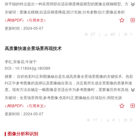
块平稳的特点提出一种采用局部自适应梯度稀疏模型的图像去模糊模型。方法
该模型采用广义高斯分布（GGD）来描述图像不同区域的梯度分布，在最大后
关键词：
图像去模糊;自适应梯度稀疏;统计先验;分布参数估计;图像反卷积
验概率框架下建立自适应梯度稀疏模型，然后采用变量分裂交替优化算法来求
<网络PDF>
<引用本文>
解模型中的最小化问题。在GGD参数估计中，先对模糊图像进行预处理，并将
更新时间：
2024-05-07
预处理后的图像分成纹理区和平滑区，仅对纹理区采用全局收敛算法进行GGD
27
|
49
|
1
参数估计，而对平滑区设置固定参数值。结果本文算法与近年来常用的去模糊
去噪算法在不同类型的自然图像上进行了对比。实验结果表明，本文的参数估
高质量快速全景场景再现技术
计法能精确地表达图像局部纹理变化，当在低噪声（加1%噪声），分别加入模
糊核1和2的条件下，经本文算法去除模糊和噪声后的图像相较对比算法能分别
李红,宋春花,牛保宁
提高信噪比值0.04~2.96 dB和0.14~3.19 dB；在高噪声（加4%噪声）不同模糊
DOI：10.11834/jig.180389
核下，能分别提高0.19~4.50 dB和0.20~3.63 dB，同时本文算法相比2017年
Pan等人提出的算法（加2%噪声）能提升0.15~0.36 dB。此外，本文算法在主
摘要：
目的色彩纠正和图像融合是生成高质量全景场景图像的关键技术。色彩
观视觉上能获得更清晰的纹理和边缘结构信息。结论本文算法在主客观评价上
纠正中参考图像的选择以及图像融合算法，决定着所生成全景图像的质量和速
都表现出了良好的去模糊性能，可应用在自然图像和低照明图像等的去模糊领
度。现有方法在确定一幅图像是否适合作为参考图像时，需要遍历所有其他图
域。
像，计算其作为参考图像进行色彩纠正的效果，复杂度高，速度慢；在图像融
关键词：
全景场景再现;参考图像;色彩纠正;图像融合;区域划分;局部光源
合时存在融合质量与融合速度之间的矛盾。因此，如何快速生成高质量的全景
<网络PDF>
<引用本文>
图像就成为全景场景再现的主要诉求。为此本文提出优化的参考图像自动选择
更新时间：
2024-05-07
的色彩纠正方法和基于重叠区域划分的分区融合方法。方法针对参考图像选择
11
|
6
|
0
算法复杂度高的问题，根据图像质量与稳定性通常呈反比关系的事实，采用贪
婪策略，选择质量最差的图像在色彩纠正前后的相似度，作为是否选择当前图
图像分析和识别
像作为参考图像的评价指标，在保证参考图像满足色彩纠正需求的前提下，大