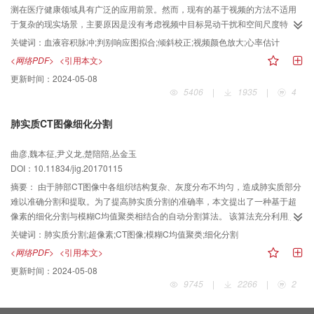
测在医疗健康领域具有广泛的应用前景。然而，现有的基于视频的方法不适用
于复杂的现实场景，主要原因是没有考虑视频中目标晃动干扰和空间尺度特
征，使得血液容积脉冲信号提取不准确，检测精度不尽人意。为了克服以上缺
关键词：
血液容积脉冲;判别响应图拟合;倾斜校正;视频颜色放大;心率估计
陷，提出一种抗人脸晃动干扰的非接触式心率检测方法。 本文方法主要包含3个
<网络PDF>
<引用本文>
步骤：首先，针对目标晃动干扰人脸区域选择的问题，利用判别响应图拟合检
更新时间：
2024-05-08
测参考图像的人脸区域及主要器官特征点，在人脸跟踪时首次引入倾斜校正思
5406
|
1935
|
4
想，输出晃动干扰抑制后的人脸视频；然后，结合空间尺度的差异，采用颜色
放大方法对晃动干扰抑制后的人脸视频进行时空处理，提取干净的血液容积脉
肺实质CT图像细化分割
冲信号；最后，考虑到小样本问题，通过傅里叶系数迭代插值的频域分析方法
估计心率。 在人脸静止的合作情况以及人脸晃动的非合作情况下采集视频，对
曲彦,魏本征,尹义龙,楚陪陪,丛金玉
心率检测结果进行定量分析，本文方法在两种情况下的准确率分别为97.84%和
DOI：10.11834/jig.20170115
97.30%，与经典和最新的方法相比，合作情况准确率提升大于1%，非合作情
况准确率提升大于7%，表现了出色的性能。 提出了一种基于人脸视频处理的心
摘要：
由于肺部CT图像中各组织结构复杂、灰度分布不均匀，造成肺实质部分
率检测方法，通过有效分析人脸的晃动干扰和尺度特性，提取到干净的血液容
难以准确分割和提取。为了提高肺实质分割的准确率，本文提出了一种基于超
积脉冲信号，提高了心率检测的精度和鲁棒性。
像素的细化分割与模糊C均值聚类相结合的自动分割算法。 该算法充分利用肺
部CT图像的灰度、纹理特征，同时为了正确标记超像素的分类，引入一种空间
关键词：
肺实质分割;超像素;CT图像;模糊C均值聚类;细化分割
邻域信息来增强空间约束进而有效地解决灰度不均匀的问题，它能够对肺实质
<网络PDF>
<引用本文>
进行分割并除去其周围的主血管，然后利用形态学知识去除肺部的分支血管。
更新时间：
2024-05-08
在临床患有四类疾病的患者CT图像数据集上采用改进的图像特征，使得肺实质
9745
|
2266
|
2
分割的准确率提高了0.8%。同时，算法准确率提高到99.46%。 实验结果表
明，本文算法能够实现肺部CT图像肺实质的自动细化分割，结果准确适用。该