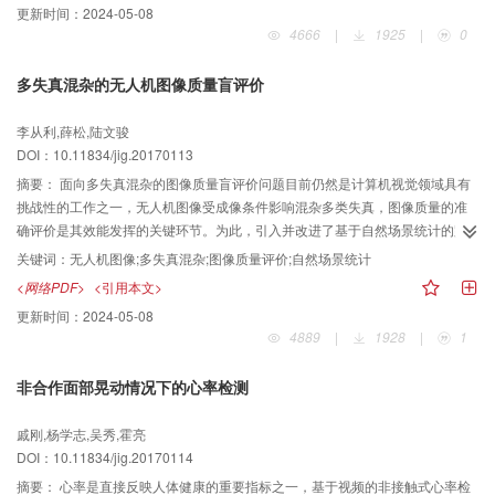
更新时间：
2024-05-08
normalized cross correlation）一致性匹配测度计算方法，有效降低摄影角度和
4666
|
1925
|
0
遮挡对匹配结果的影响；采用金字塔分层的策略以提高匹配的速度和可靠性。
选取自主研制的旋翼无人机三轴稳定平台获取了高分辨率无人机影像作为实验
多失真混杂的无人机图像质量盲评价
数据，从匹配效果、新匹配测度性能和匹配精度3个方面对算法进行了测试实
验。本文算法整体匹配效果良好，物方窗口SNCC一致性匹配测度可有效消除
李从利,薛松,陆文骏
匹配测度中的粗差，经过测定本文匹配算法生成的点云数据的高程精度为0.049
DOI：10.11834/jig.20170113
m，即约为1个GSD（ground space resolution）对应的地面大小。 本文算法充
分利用了无人机影像的多视信息进行匹配计算，具有匹配效果好、鲁棒性强和
摘要：
面向多失真混杂的图像质量盲评价问题目前仍然是计算机视觉领域具有
匹配精度高的优势。
挑战性的工作之一，无人机图像受成像条件影响混杂多类失真，图像质量的准
确评价是其效能发挥的关键环节。为此，引入并改进了基于自然场景统计的距
离度量评价模型，提出多失真混杂的无人机图像质量盲评价方法。 从图像的结
关键词：
无人机图像;多失真混杂;图像质量评价;自然场景统计
构性、信息完整性和颜色性3个不同的角度研究并提取了与无人机图像质量敏感
<网络PDF>
<引用本文>
的特征因子集；以实拍标准测绘图像库为原始图像获得MVG特性参数作为度量
更新时间：
2024-05-08
基准解决了盲评价中缺乏训练集的问题；构建了以实飞图像为样本的无人机图
4889
|
1928
|
1
像质量数据库（UAV image set），为相关问题的研究提供数据集和评价参考。
针对所构建的数据库，本文算法在主客观一致性、算法运行时间上与其他算法
非合作面部晃动情况下的心率检测
进行了对比实验。相比较其他经典算法，本文算法的主客观一致性较高，达到
了0.8以上，运行时间较快，过到1.2 s。此外本文还给出了块大小对算法影响以
戚刚,杨学志,吴秀,霍亮
及单特征对图像的评价结果，证明算法选择的图像块大小和图像特征符合质量
DOI：10.11834/jig.20170114
评价的需要。 针对无人机图像所包含的多失真构建质量评价综合模型，该模型
可满足无人机图像质量需求。
摘要：
心率是直接反映人体健康的重要指标之一，基于视频的非接触式心率检