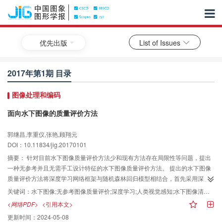
优先出版
List of Issues
2017年第1期 目录
图像处理和编码
面向水下图像的质量评价方法
郭继昌,李重仪,张艳,顾翔元
DOI：10.11834/jig.20170101
摘要：
针对目前水下图像质量评价方法少和现有方法存在局限性等问题，提出
一种无参考并且无需手工设计特征的水下图像质量评价方法。 提出的水下图像
质量评价方法将深度学习网络框架与随机森林回归模型相结合，首先采用深度
神经网络提取水下图像的特征；然后使用提取的特征和标定的水下图像质量分
关键词：
水下图像;无参考图像质量评价;深度学习;人类视觉感知;水下图像清晰化
数训练回归模型；最终，利用训练好的回归模型预测水下图像的质量。 在本文
<网络PDF>
<引用本文>
收集的水下图像数据集和水下图像清晰化算法处理结果上评测本文方法，并与
更新时间：
2024-05-08
多种质量评价方法进行比较，其中包括预测结果与主观质量分数比较、水下图