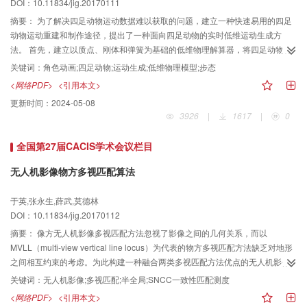
DOI：10.11834/jig.20170111
摘要：
为了解决四足动物运动数据难以获取的问题，建立一种快速易用的四足
动物运动重建和制作途径，提出了一种面向四足动物的实时低维运动生成方
法。 首先，建立以质点、刚体和弹簧为基础的低维物理解算器，将四足动物骨
架抽象为低维物理模型；其次，依据步态模式建立足迹约束，自脚向上分肢体
关键词：
角色动画;四足动物;运动生成;低维物理模型;步态
求解全身物理质点的运动信息；最后，依据通用约束修正后的质点位置，反算
<网络PDF>
<引用本文>
全身动画骨骼节点，生成目标运动。 针对不同步态、不同体型、不同风格的四
更新时间：
2024-05-08
足动物进行多组实验，本文方法能够达到330帧/s的生成速度，且具备良好的视
3926
|
1617
|
0
觉效果和通用性。 本文方法的输入数据易于学习和获取，计算过程实时稳定，
可以快速生成符合视觉真实感的多风格运动数据。
全国第27届CACIS学术会议栏目
无人机影像物方多视匹配算法
于英,张永生,薛武,莫德林
DOI：10.11834/jig.20170112
摘要：
像方无人机影像多视匹配方法忽视了影像之间的几何关系，而以
MVLL（multi-view vertical line locus）为代表的物方多视匹配方法缺乏对地形
之间相互约束的考虑。为此构建一种融合两类多视匹配方法优点的无人机影像
物方多视匹配算法。 在MVLL匹配结构的基础上添加半全局匹配的相容性约
关键词：
无人机影像;多视匹配;半全局;SNCC一致性匹配测度
束，不仅继承了原半全局算法对有弱纹理区域匹配效果好和物体边缘突出的优
<网络PDF>
<引用本文>
点，而且摆脱了需制作核线影像的繁琐过程；采用物方窗口SNCC（summed