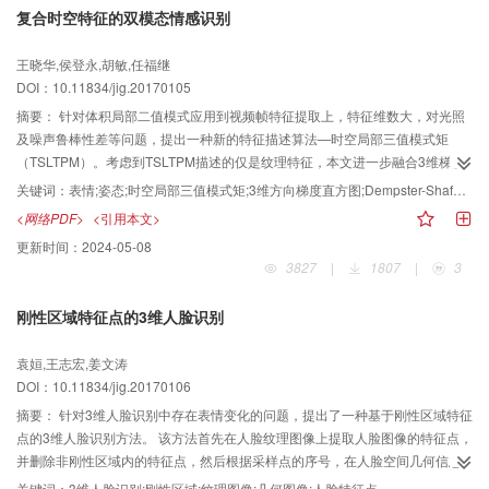
复合时空特征的双模态情感识别
析和前沿似物性推荐算法对比分析等实验，结果表明，本文采用融合互补性外
形先验能提高候选区域定位精度，具有更好的颜色分布鲁棒性，当颜色简单性
王晓华,侯登永,胡敏,任福继
位于[0.7，,08]之间时，算法结合外形先验后平均最佳重叠率最高可达到9.8%的
DOI：10.11834/jig.20170105
提升，且在与13种具有代表性的似物性推荐算法进行区域级物体定位能力对比
实验中，本文算法在不同的重叠率阈值下均达到了相近的查全率。 本文算法具
摘要：
针对体积局部二值模式应用到视频帧特征提取上，特征维数大，对光照
有更高的前景与背景的区分能力，能够适应各种复杂颜色分布，同时具有较好
及噪声鲁棒性差等问题，提出一种新的特征描述算法—时空局部三值模式矩
的物体定位能力。
（TSLTPM）。考虑到TSLTPM描述的仅是纹理特征，本文进一步融合3维梯度
方向直方图（3DHOG）特征来增强对情感视频的描述。 首先对情感视频进行预
关键词：
表情;姿态;时空局部三值模式矩;3维方向梯度直方图;Dempster-Shafer证据理论
处理获得表情和姿态序列；然后对表情和姿态序列分别提取TSLTPM和3DHOG
<网络PDF>
<引用本文>
特征，计算测试序列与已标记的情感训练集特征间的最小欧氏距离，并将其作
更新时间：
2024-05-08
为独立证据来构造基本概率分配；最后使用D-S证据联合规则得到情感识别结
3827
|
1807
|
3
果。 在FABO数据库上进行实验，表情和姿态单模态分别取得83.06%和94.78%
的平均识别率，在表情上分别比VLBP（体积局部二值模式）、LBP-TOP（三正
刚性区域特征点的3维人脸识别
交平面局部二值模式）、TSLTPM、3DHOG高9.27%、12.89%、1.87%、
1.13%；在姿态上分别比VLBP、LBP-TOP、TSLTPM、3DHOG高24.61%、
袁姮,王志宏,姜文涛
27.55%、1.18%、0.98%。将两种模态进行融合以后平均识别率达到96.86%，
DOI：10.11834/jig.20170106
说明了融合表情和姿态进行情感识别的有效性。 本文提出的TSLTPM特征将
VLBP扩展成时空三值模式，能够有效降低维数，减少光照和噪声对识别的影
摘要：
针对3维人脸识别中存在表情变化的问题，提出了一种基于刚性区域特征
响，与3DHOG特征形成复合时空特征有效增强了情感视频的分类性能，与典型
点的3维人脸识别方法。 该方法首先在人脸纹理图像上提取人脸图像的特征点，
特征提取算法的对比实验也表明了本文算法的有效性。另外，与其他方法的对
并删除非刚性区域内的特征点，然后根据采样点的序号，在人脸空间几何信息
比实验也验证了本文融合方法的优越性。
上得到人脸图像特征点的3维几何信息，并建立以特征点为中心的刚性区域内的
关键词：
3维人脸识别;刚性区域;纹理图像;几何图像;人脸特征点