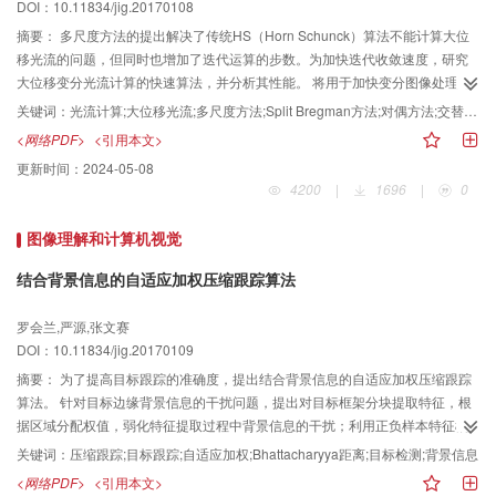
DOI：10.11834/jig.20170108
奠定了基础。 经验证，本文校正方法适用于定向移动的复合刚体部件的区域校
正，能够实现车钩缓冲图像中各个软连接部件的高精度校正，满足车钩缓冲图
摘要：
多尺度方法的提出解决了传统HS（Horn Schunck）算法不能计算大位
像校正的需要。
移光流的问题，但同时也增加了迭代运算的步数。为加快迭代收敛速度，研究
大位移变分光流计算的快速算法，并分析其性能。 将用于加快变分图像处理迭
代运算的Split Bregman方法、对偶方法和交替方向乘子法应用到大位移光流计
关键词：
光流计算;大位移光流;多尺度方法;Split Bregman方法;对偶方法;交替方向乘子法
算中。 分别进行了精度、迭代步数、运行时间的对比实验。引入3种快速方法的
<网络PDF>
<引用本文>
模型均能够在保证精度的同时，在较少时间内计算出图像序列的光流场，所需
更新时间：
2024-05-08
时间为传统方法的11%~42%。 将3种快速方法应用到大位移变分光流计算中，
4200
|
1696
|
0
对于不同图像序列均可以较大地提高计算效率。
图像理解和计算机视觉
结合背景信息的自适应加权压缩跟踪算法
罗会兰,严源,张文赛
DOI：10.11834/jig.20170109
摘要：
为了提高目标跟踪的准确度，提出结合背景信息的自适应加权压缩跟踪
算法。 针对目标边缘背景信息的干扰问题，提出对目标框架分块提取特征，根
据区域分配权值，弱化特征提取过程中背景信息的干扰；利用正负样本特征概
率分布的Bhattacharyya距离，自适应地选取区分度较大的特征进行分类器训
关键词：
压缩跟踪;目标跟踪;自适应加权;Bhattacharyya距离;目标检测;背景信息
练，提高分类器的鲁棒性；针对目标遮挡导致分类器分类不准确问题，提出设
<网络PDF>
<引用本文>
置目标遮挡检测机制，结合目标和局部背景信息对目标实现遮挡环境下的跟