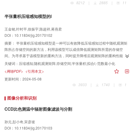
8212
|
2885
|
11
像清晰化结果评测比较、预测结果与主观质量分数相关性比较、鲁棒性比较
等。主观实验结果表明本文的评价方法可以相对准确地给出符合人类视觉感知
半张量积压缩感知模型的l
的水下图像质量分数，并且具有更好的鲁棒性。定量实验结果表明本文方法与
其他方法相比，预测的图像质量分数与主观分数具有更高的相关性。 提出的水
王金铭,叶时平,徐振宇,陈超祥,蒋燕君
下图像质量评价方法无需参考图像，省去了手工设计的特征，充分利用了深度
DOI：10.11834/jig.20170102
学习网络的学习和表征能力。本文方法的准确性较好，普适性和鲁棒性较高，
预测的质量分数与人类视觉感知具有较高的一致性。本方法适用于原始的水下
摘要：
半张量积压缩感知模型是一种可以有效降低压缩感知过程中随机观测矩
图像和水下图像清晰化算法的处理结果。
阵所占存储空间的新方法，利用该模型可以成倍降低观测矩阵所需的存储空
间。为寻求基于该模型新的重构方法，同时提升降维后观测矩阵的重构性能，
提出一种采用光滑高斯函数拟合l-范数方法进行重构。 构建降维随机观测矩阵，
关键词：
压缩感知;随机观测矩阵;存储空间;半张量积;拟合l;-范数最小化
对原始信号进行采样；构建可微且期望值为零的光滑高斯函数来拟合不连续的l-
<网络PDF>
<引用本文>
范数，采用最速下降法进行重构，最终得到稀疏信号的估计值。 实验分别采用1
更新时间：
2024-05-08
维稀疏信号和2维图像信号进行测试，并从重构概率、收敛速度、重构信号的峰
3933
|
1740
|
1
值信噪比等角度进行了测试和比较。验证结果表明，本文所述算法的重构概
率、收敛速度较该模型的l-范数（0 < <1）方法有一定的提升，且当观测矩阵大
图像分析和识别
小降低为通常的1/64，甚至1/256时，仍能保持较高的重构性能。 本文所述的重
构算法，能在更大程度上降低观测矩阵的大小，同时基本保持重构的精度。
CCD比色测温中辐射图像滤波与分割
孙元,彭小奇,宋彦坡
DOI：10.11834/jig.20170103