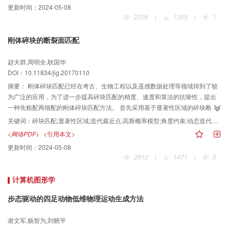
更新时间：
2024-05-08
踪。 与目前较流行的5种算法在6个具有挑战性的序列中进行比较，本文提出的
2308
|
1359
|
1
算法平均跟踪率达到90%，平均每帧耗时0.088 6 s。 本文算法在背景干扰，光
线变换，目标旋转、形变、遮挡和复杂背景环境下的跟踪具有较高鲁棒性。
刚体碎块的断裂面匹配
赵夫群,周明全,耿国华
DOI：10.11834/jig.20170110
摘要：
刚体碎块匹配已经在考古、生物工程以及遥感数据处理等领域得到了较
为广泛的应用，为了进一步提高碎块匹配的精度、速度和算法的抗噪性，提出
一种先粗配再细配的刚体碎块匹配方法。 首先采用基于显著性区域的碎块断裂
面匹配方法实现碎块的粗匹配，然后通过加入高斯概率模型、角度约束和动态
关键词：
碎块匹配;显著性区域;迭代最近点;高斯概率模型;角度约束;动态迭代系数
迭代系数的方式来改进迭代最近点（ICP）算法，并采用该算法来实现两个刚体
<网络PDF>
<引用本文>
碎块断裂面的细匹配，从而完成两个碎块的最终精确匹配。 通过分别对公共碎
更新时间：
2024-05-08
块数据集和带有噪声的秦俑碎块数据模型的匹配实验结果表明，与
2912
|
1471
|
5
ICP（iterative closest point）算法和概率迭代最近点（PICP）算法相比，提出
的改进ICP算法在精度方面分别提高了约50%和15%，在速度方面分别提高了约
计算机图形学
65%和50%，是一种精度更高、速度更快、抗噪性更强的点集匹配算法。 该方
法不仅能够实现公共碎块数据集的完美匹配，而且对于秦俑这种特殊的刚体碎
步态驱动的四足动物低维物理运动生成方法
块也具有良好的匹配效果，会有更加广阔的应用领域和发展前景。
谢文军,杨智为,刘晓平