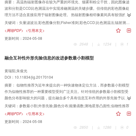
摘要：
高温热辐射图像存在较为严重的环境光、烟雾和粉尘干扰，因此图像滤
波和分割是CCD比色测温法中实现准确测温的关键步骤。但传统的彩色图像处
理方法不适合直接应用于辐射图像处理。 热辐射图像相邻像素间具有较强的相
关性，为了量化表征不同空间距离像素颜色值之间的相互关联程度，设计了一
关键词：
矢量滤波法;彩色图像分割;Fisher准则;彩色CCD;比色测温法;辐射测温方法
种归一化空间距离加权函数，并与能同时滤除色调和亮度噪声的距离方向滤波
<网络PDF>
<引用本文>
器相结合，构建一种归一化空间距离加权距离方向滤波器。热辐射图像B基色接
更新时间：
2024-05-08
近于零，R、G基色分布在特定的直线方向上，且在该直线方向上呈现易于分割
2648
|
1234
|
1
的双峰特性。为此提出利用Fisher准则构建R-G基色2维向量最佳1维投影，在1
维空间利用最大类间方差法进行图像分割。 将本文方法与传统图像处理方法
融合互补性外形先验信息的改进参数最小割模型
（采用距离方向滤波器滤波，彩色空间聚类法进行图像分割）进行比较，在高
温工业炉上，经传统方法处理后的测量最大相对误差为1.99%，本文方法处理
黄瑞阳,朱俊光
后为1.10%；在铜锍熔炼闪速炉上，传统方法最大相对误差为3.67%，本文方法
DOI：10.11834/jig.20170104
为1.31%。经河南省计量院校验，基于本文方法构建的高温场测量仪在
880℃~1 520℃的温度范围内测温最大绝对误差为4.2℃，最大相对误差为
摘要：
似物性推荐为近年来提出的一种快速物体定位方法，而参数最小割模型
0.43%。 归一化空间距离加权使得滤波器在抑制冲击噪声的同时具有更好的保
作为似物性推荐的一种重要模型受到广泛关注。针对传统的参数最小割模型受
留细节的能力，图像分割算法能够克服与目标亮度相近的干扰，准确分割出待
颜色分布影响较大的问题，提出融合多个具有信息互补作用的外形先验予以改
测目标。因此本文提出的图像处理方法能够有效克服高温辐射图像中的各种干
进。 首先构造了一种数据驱动的基于形状共享的外形先验，以发现具有相似外
关键词：
参数最小割;外形先验;颜色分布;能量函数;测地星形凸面性;似物性推荐
扰，提高辐射测温的精确度和可靠性。
形的物体区域；其次，从格式塔完形心理学的角度入手，引出了一种测地星形
<网络PDF>
<引用本文>
凸面性的外形先验，约束外形的拓扑结构，生成外形不同的物体区域；最后，
更新时间：
2024-05-08
结合外形先验、颜色分布、边缘响应强度以及尺度线索，构建能量函数以表征
2850
|
1286
|
0
新的模型，从而增强模型对复杂颜色分布的鲁棒性。 分别在Seg VOC12和
BSDS300数据集中进行了外形先验有效性验证、复杂颜色分布下算法鲁棒性分