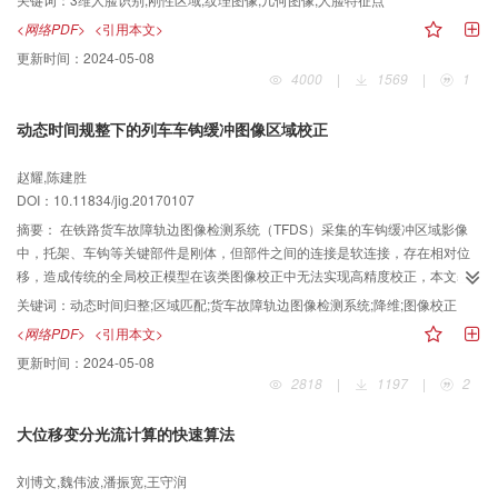
子区域，最后以子区域为局部特征进行人脸识别测试，得到不同子区域对人脸
<网络PDF>
<引用本文>
识别的贡献，并以此作为依据对人脸识别的结果进行加权统计。 在FRGC v2.0
更新时间：
2024-05-08
的3维人脸数据库上进行实验测试，该方法的识别准确率为98.5%，当错误接受
4000
|
1569
|
1
率（FAR）为0.001时的验证率为99.2%，结果表明，该方法对非中性表情下的
3维人脸识别具有很好的准确性。 该方法可以有效克服表情变化对3维人脸识别
动态时间规整下的列车车钩缓冲图像区域校正
的影响，同时对3维数据中存在的空洞和尖锐噪声等因素具有较好的鲁棒性，对
提高3维人脸识别性能具有重要意义。
赵耀,陈建胜
DOI：10.11834/jig.20170107
摘要：
在铁路货车故障轨边图像检测系统（TFDS）采集的车钩缓冲区域影像
中，托架、车钩等关键部件是刚体，但部件之间的连接是软连接，存在相对位
移，造成传统的全局校正模型在该类图像校正中无法实现高精度校正，本文基
于动态时间归整（DTW）方法，提出一种基于DTW区域划分的影像校正方法，
关键词：
动态时间归整;区域匹配;货车故障轨边图像检测系统;降维;图像校正
实现影像的高精度校正。 本文将成像良好的车钩缓冲图像作为标准图像，首先
<网络PDF>
<引用本文>
对待校正图像进行预处理，消除标准图像与待校正图像之间在灰度、角度与尺
更新时间：
2024-05-08
度方面的差异，并针对车钩缓冲图像在车辆行进的垂直方向上偏移较小的特
2818
|
1197
|
2
点，将2维图像校正问题转化为1维匹配问题，与待校正的车钩缓冲图像进行基
于DTW的区域匹配，实现关键部件所在区域的区域划分，在对应的区域内分别
大位移变分光流计算的快速算法
进行校正，能够达到较高的校正精度。 将传统的车钩缓冲图像校正方法与本文
方法进行校正精度对比，经验证，本文方法的均方误差比传统校正方法小20个
刘博文,魏伟波,潘振宽,王守润
像元，并且本文方法成功实现了关键部件的区域划分，为后面的关键部件识别