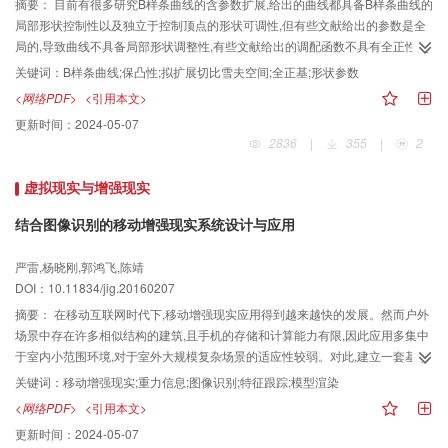
摘要：
目前有很多研究B样条曲线的含参数扩展,给出的曲线都具备B样条曲线的
局部形状控制性以及独立于控制顶点的形状可调性,但有些文献给出的参数是全
局的,导致曲线不具备局部形状调整性,有些文献给出的调配函数不具有全正性,导
致曲线不具备变差缩减性、保凸性。本文的出发点是构造同时具备保凸性、局
关键词：
B样条曲线;保凸性;拟扩展切比雪夫空间;全正基;形状参数
部形状调整性、局部形状控制性的曲线。 首先运用拟扩展函数空间的理论框架
<网络PDF>
<引用本文>
证明了已有的3次Bézier曲线的扩展基,简称-Bernstein基,恰好为所在空间中的规
更新时间：
2024-05-07
范B基。然后运用-Bernstein基的线性组合来构造3次均匀B样条曲线的扩展基,根
2836
|
355
|
2
据预设的曲线性质反推出扩展基的性质,进而求出线性组合的系数,得出扩展基的
表达式。扩展基可以表示成-Bernstein基与一个转换矩阵的乘积,证明了转换矩
虚拟现实与增强现实
阵的全正性,由扩展基定义了一种结构与3次B样条曲线相同的含一个局部形状参
数的分段曲线。 转换矩阵的全正性决定了扩展基的全正性,扩展基的全正性决定
结合图像识别的移动增强现实系统设计与应用
了扩展曲线的变差缩减性、保凸性,形状参数的局部性决定了曲线的局部形状调
整性,曲线的分段结构决定了曲线的局部形状控制性。 本文给出的构造具有全正
严雷,杨晓刚,郭鸿飞,陈靖
性的B样条扩展基的方法具有一般性,与现有众多扩展曲线相比,本文方法构造的
DOI：10.11834/jig.20160207
曲线因为具有变差缩减性和保凸性,从而为保形设计提供了一种有效方法。
摘要：
在移动互联网时代下,移动增强现实应用得到越来越快的发展。然而户外
场景中存在许多相似结构的建筑,且手机的存储和计算能力有限,因此应用多集中
于室内小范围环境,对于室外大规模复杂场景的适应性较弱。对此,建立一套基于
云端图像识别的移动增强现实系统。 为解决相似特征的误匹配问题,算法中将重
关键词：
移动增强现实;重力信息;图像识别;特征跟踪;模型渲染
力信息加入到SURF和BRISK特征描述中去,构建Gravity-SURF和Gravity-BRISK
<网络PDF>
<引用本文>
特征描述。云端系统对增强信息进行有效管理,采用基于Gravity-SURF特征的
更新时间：
2024-05-07
VLAD方法对大规模图像进行识别;在智能终端上的应用中呈现识别图像的增强