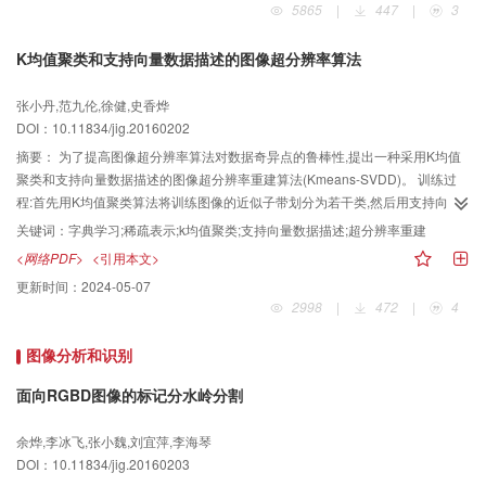
5865
|
447
|
3
区域的色彩信息,并且保持了处理前图像的清晰度,具有很强的应用性。 该算法只
对选择的肤色信息进行处理,避开非肤色数据,保持了其他事物的原有色彩,实现对
K均值聚类和支持向量数据描述的图像超分辨率算法
肤色的自适应选取,实现自动肤色迁移,在差别很大的肤色之间实现的转换也取得
了较好的效果。
张小丹,范九伦,徐健,史香烨
DOI：10.11834/jig.20160202
摘要：
为了提高图像超分辨率算法对数据奇异点的鲁棒性,提出一种采用K均值
聚类和支持向量数据描述的图像超分辨率重建算法(Kmeans-SVDD)。 训练过
程:首先用K均值聚类算法将训练图像的近似子带划分为若干类,然后用支持向量
数据描述去除每类数据的奇异点,最后在小波域内用主成分分析训练近似子带和
关键词：
字典学习;稀疏表示;k均值聚类;支持向量数据描述;超分辨率重建
细节子带字典。测试过程:根据同一场景高低分辨率图像近似子带相似这一现象,
<网络PDF>
<引用本文>
首先将待重建低分辨率测试图像的近似子带作为相应高分辨率测试图像的近似
更新时间：
2024-05-07
子带,然后由训练得到的字典恢复出高分辨率测试图像的细节子带,最后通过逆小
2998
|
472
|
4
波变换得到高分辨率测试图像。 相比于当前双三次插值、Zeyde、ANR与
Kmeans-PCA算法,Kmeans-SVDD算法重建的高分辨率测试图像的平均峰值信
图像分析和识别
噪比依次提高了1.82 dB、0.37 dB、0.30 dB、0.15 dB。 通过大量实验发现,在
字典训练之前加入SVDD过程可以去除离群点,提高字典质量。在小波域中将各
面向RGBD图像的标记分水岭分割
频带分开重建,可避免低频图像中包含的不可靠高频信息对超分辨率结果的影响,
从而恢复出可靠的高频信息。
余烨,李冰飞,张小魏,刘宜萍,李海琴
DOI：10.11834/jig.20160203