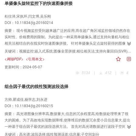
单摄像头旋转监控下的快速图像拼接
一种新的基于局部描述子的掌纹识别方法。和其他基于局部描述子的掌纹识别
算法相比,本文方法具有更高识别率和稳定性。
杜往泽,宋执环,闫文博,吴乐刚
DOI：10.11834/jig.20160214
摘要：
现今视频监控受到越来越广泛的应用,而在超广角区域监控领域仍然存在
实时性、价格费用的限制。为此提出一种采用单摄像头,通过支持向量机与相位
相关法相结合的在线实时快速图像拼接。 针对单摄像头定点旋转获得的图像序
列,其拼接矩阵具有位姿相关的特点,采用相位相关法计算图像位姿信息,采用尺度
关键词：
视频监控;嵌入式系统;图像全景拼接;相位相关法;支持向量回归(SVR)建模;尺度不变特征变换(SIFT)
不变特征变换(SIFT)算子计算对应位姿下的图像拼接矩阵,并使用支持向量机建
<网络PDF>
<引用本文>
立离线模型,在线过程中,根据当前帧的位姿信息计算拼接矩阵,再使用相位相关法
更新时间：
2024-05-07
实现精确匹配,以获取实时拼接图像。 采用DM6446嵌入式平台检验算法的可靠
5134
|
412
|
4
性,该算法可稳定地在0.1 s的图像采样时间内完成图像拼接,相较于传统的基于特
征匹配方法,大幅提高了运算速度与运算稳定性,且运算结果清晰度符合监控要
组合因子最优的线性预测波段选择
求。 本文图像拼接算法,根据位姿信息实时计算拼接矩阵,以获得可靠快速的全景
图像。实验结果表明,该算法在动态复杂环境下依然具有较好的稳定性与图像清
方帅,瞿成佳,杨学志,刘永进
晰度。
DOI：10.11834/jig.20160215
摘要：
高光谱图像分辨率高,数据量大,信息的冗余程度高,给数据处理带来了很
大的困难。为了高效地实现数据降维,使降维后的数据冗余度小且信息量大,提出
一种基于组合因子最优的波段选择方法。 首先对高光谱数据进行波段子空间划
分,在各子空间中通过线性预测误差来计算误差最小和次小的两个波段,结合它们
关键词：
高光谱;波段选择;线性预测误差;信息量;子空间划分