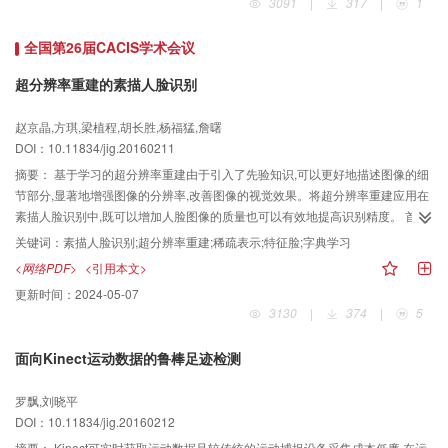
3091
|
317
|
1
度量方法。然后,构建小尺度场景的同名对象邻近关系图,为减少一致性计算代价,
依据不同空间关系特点将邻近关系图化简为各类空间关系邻近图。最后,通过依
全国第26届CACIS学术会议
次计算各类空间关系的相似性值和联合相似性值来判断多尺度场景空间关系表
达的一致性。 通过对1:1万基础地理数据和1:5万派生数据进行空间关系相似性
超分辨率重建的素描人脸识别
的定量计算分析,并与现有概念距离方法进行比较,验证了本文方法能更精确地度
量尺度跨度较大的空间关系一致性。 该评价方法具有广泛适用性,可用于辅助地
赵京晶,方琪,梁植程,胡长胜,杨福猛,詹曙
图综合、多尺度空间数据匹配以及多尺度空间数据建库等过程。
DOI：10.11834/jig.20160211
摘要：
基于学习的超分辨率重建由于引入了先验知识,可以更好地描述图像的细
节部分,显著地增强图像的分辨率,改善图像的视觉效果。将超分辨率重建应用在
素描人脸识别中,既可以增加人脸图像的质量也可以有效地提高识别精度。 首先
利用特征脸算法根据素描图像合成人脸灰度图像,然后对合成的人脸图像利用稀
关键词：
素描人脸识别;超分辨率重建;稀疏表示;特征脸;字典学习
疏表示进行超分辨率重建,最后利用主成分分析对重建前后的合成人脸分别进行
<网络PDF>
<引用本文>
识别。 在香港中文大学的素描人脸库(CUFS)上进行实验。经过超分辨率重建之
更新时间：
2024-05-07
后的人脸在眼睛等部位细节描述更好。同时,由于重建过程中引入了先验知识,重
3130
|
374
|
5
建之后的素描人脸识别率有提高。支持向量机算法得到的识别率由重建前的
65%提高至66%,本文利用的主成分分析算法得到的识别率由重建前的87%提高
面向Kinect运动数据的鲁棒足迹检测
至89%。 基于超分辨率重建的素描人脸识别算法可以有效地改善合成人脸图像
的视觉效果并且提高素描人脸识别精度。
罗飘,刘晓平
DOI：10.11834/jig.20160212
摘要：
Kinect可实时获取运动数据且较传统的运动捕捉设备采集成本低廉,在运