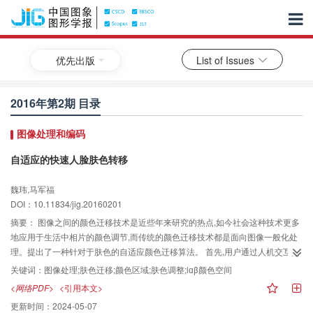
优先出版
List of Issues
2016年第2期 目录
图像处理和编码
自适应的快速人脸肤色转移
魏玮,马军福
DOI：10.11834/jig.20160201
摘要：
图像之间的颜色迁移技术是近些年来研究的热点,如今社会这种技术更多
地应用于生活中相片的颜色调节,而传统的颜色迁移技术都是面向图像一般化处
理。提出了一种针对于肤色的自适应颜色迁移算法。 首先,用户通过人机交互指
定图像需要肤色变换的区域,在YCbCr空间内,初次获得肤色区域,实现肤色数据的
关键词：
图像处理;肤色迁移;颜色区域;肤色调整;lɑβ颜色空间
粗提取。其次,利用在lɑβ空间中肤色分量的分布特性,实现对纯肤色信息的精确
<网络PDF>
<引用本文>
提取。最后,通过对应的转换规则,实现对肤色的转换。 实验数据显示,该算法实
更新时间：
2024-05-07
现的转换后的肤色相比于其他算法,肤色特征更自然,在人脸区域避开改变非肤色