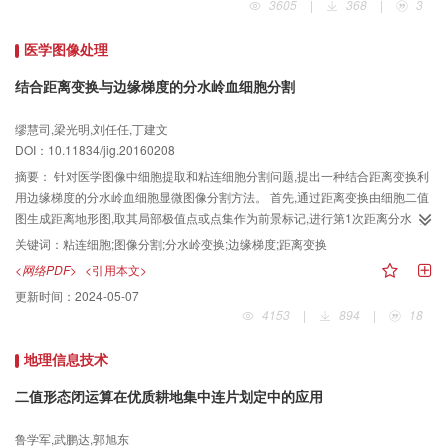
3605
|
368
|
3
信息,并利用识别图像的Gravity-BRISK特征和光流结合的方法对相机进行跟踪,
采用Unity3D渲染引擎实时绘制3维模型。 在包含重力信息的4 000幅户外图像
医学图像处理
的数据库中进行实验。采用结合重力信息的特征描述算法,能够增强具有相似特
征的描述符的区分性,并提高匹配正确率。图像识别算法的识别率能达到88%以
结合距离变换与边缘梯度的分水岭血细胞分割
上,识别时间在420 ms左右;光流跟踪的RMS误差小于1.2像素,帧率能达到23
帧/s。 本文针对室外大规模复杂场景建立的基于图像识别的移动增强现实系统,
缪慧司,梁光明,刘任任,丁建文
能方便对不同应用的增强现实数据进行管理。系统被应用到谷歌眼镜和新闻领
DOI：10.11834/jig.20160208
域上,不局限于单一的应用领域。结果表明,识别算法和跟踪注册算法能够满足系
摘要：
针对医学图像中细胞提取和粘连细胞分割问题,提出一种结合距离变换利
统的精度和实时性要求。
用边缘梯度的分水岭血细胞显微图像分割方法。 首先,通过距离变换由细胞二值
图生成距离地形图,取其局部极值点或点集作为前景标记,进行第1次距离分水岭
变换;接着将第一步骤所得的分水岭脊线作为背景区域的标记,前景标记不变,视梯
关键词：
粘连细胞;图像分割;分水岭变换;边缘梯度;距离变换
度幅度图为地形图,再一次进行梯度分水岭变换,得到细胞分割结果。两次分水岭
<网络PDF>
<引用本文>
变换前,均采用强制极小值的方法修改地形图,来控制地形图只在选取的标记处存
更新时间：
2024-05-07
在局部极小值。 该方法由距离图提取前景标记,将距离分水岭变换所得的脊线作
4153
|
894
|
18
为梯度分水岭变换的背景标记,能有效地分离粘连目标。相比于基于距离图分水
岭变换,本文方法不过多依赖二值图像信息,保留了基于梯度图像的分水岭变换边
地理信息技术
缘定位准确的优点,又解决了其无法分割粘连目标和过分割的问题。 经多幅临床
细胞图像分割实验验证,该方法可以实现图像中细胞的提取以及粘连细胞的自动
二值形态闭运算在优质耕地集中连片划定中的应用
分割,满足医学图像分割的要求。
鲁学军,武鹏达,郭旭东