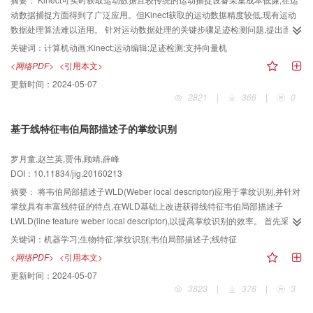
动数据捕捉方面得到了广泛应用。但Kinect获取的运动数据精度较低,现有运动
数据处理算法难以适用。 针对运动数据处理的关键步骤足迹检测问题,提出面向
Kinect运动数据的鲁棒足迹检测算法。首先使用自适应的双边滤波算法降低
关键词：
计算机动画;Kinect;运动编辑;足迹检测;支持向量机
Kinect运动数据中的噪声;其次定义多种脚部运动特征并用于分类,优化分类效果;
<网络PDF>
<引用本文>
最后使用支持向量机(SVM)算法训练决策函数并用于足迹检测。 本文算法应用
更新时间：
2024-05-07
于多种类型运动数据后,可以有效地减少Kinect运动数据中的噪声,足迹检测的时
2821
|
366
|
0
间性能以及准确性良好,其中足迹检测的准确率比经典的基准线方法提高了10%
左右,比K近邻方法提高了8%左右,检测一帧运动足迹的速度为K近邻方法的7倍
基于线特征韦伯局部描述子的掌纹识别
左右。 对实验结果的分析证明算法具有良好的鲁棒性、时间性能以及准确率,可
广泛应用于运动数据的处理之中。
罗月童,赵兰英,贾伟,顾靖,薛峰
DOI：10.11834/jig.20160213
摘要：
将韦伯局部描述子WLD(Weber local descriptor)应用于掌纹识别,并针对
掌纹具有丰富线特征的特点,在WLD基础上改进获得线特征韦伯局部描述子
LWLD(line feature weber local descriptor),以提高掌纹识别的效率。 首先采用
MFRAT或Gabor滤波器对掌纹图像进行线性滤波,生成方向图和能量图;然后对能
关键词：
机器学习;生物特征;掌纹识别;韦伯局部描述子;线特征
量进行韦伯差分激励滤波生成差分激励图;最后,基于方向图和差分激励图构造线
<网络PDF>
<引用本文>
韦伯特征直方图,并基于线韦伯特征直方图进行掌纹特征识别。 基于PolyU Ⅱ和
更新时间：
2024-05-07
Cross-Sensor掌纹库进行对比实验,采用曼哈顿距离和卡方距离进行匹配,其中在
3823
|
378
|
3
PolyaⅡ库上的识别率最高均达到100%,在识别率和容错性方面均优于其他主要
基于局部描述子的识别方法。 首次将韦伯局部描述子引入掌纹识别领域,发展了