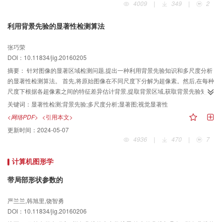
4009
|
349
|
2
后的拉普拉斯算子提取的深度图与梯度均方差函数得到的深度图融合,得到高精
确度的深度图像。 在Lytro数据集和自行采集的测试数据上,相比于其他先进的算
利用背景先验的显著性检测算法
法,本文方法提取的深度信息噪声较少。精确度平均提高约9.29%,均方误差平均
降低约0.056。 本文方法提取的深度信息颗粒噪声更少;结合彩色信息引导,有效
张巧荣
修正了散焦误差。对于平滑区域较多的场景,深度提取效果较好。
DOI：10.11834/jig.20160205
摘要：
针对图像的显著区域检测问题,提出一种利用背景先验知识和多尺度分析
的显著性检测算法。 首先,将原始图像在不同尺度下分解为超像素。然后,在每种
尺度下根据各超像素之间的特征差异估计背景,提取背景区域,获取背景先验知
识。根据背景先验计算各超像素的显著性,得到显著图。最后,将不同超像素尺度
关键词：
显著性检测;背景先验;多尺度分析;显著图;视觉显著性
下的显著图进行融合得到最终显著图。 在公开的MASR-1000、ECSSD、SED
<网络PDF>
<引用本文>
和SOD数据集上进行实验验证,并和目前流行的算法进行实验对比。本文算法的
更新时间：
2024-05-07
准确率、召回率、F-Measure以及平均绝对误差均在4个数据集上的平均值分别
4936
|
470
|
7
为0.718 9、0.699 9、0.708 6和0.042 3,均优于当前流行的算法。 提出了一种
新的显著性检测算法,对原始图像进行多尺度分析,利用背景先验计算视觉显著
计算机图形学
性。实验结果表明,本文算法能够完整、准确地检测显著性区域,适用于自然图像
的显著性目标检测或目标分割应用。
带局部形状参数的
严兰兰,韩旭里,饶智勇
DOI：10.11834/jig.20160206