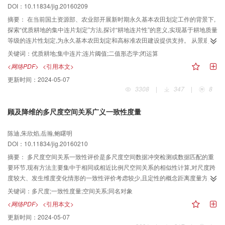
DOI：10.11834/jig.20160209
摘要：
在当前国土资源部、农业部开展新时期永久基本农田划定工作的背景下,
探索“优质耕地的集中连片划定”方法,探讨“耕地连片性”的意义,实现基于耕地质量
等级的连片性划定,为永久基本农田划定和高标准农田建设提供支持。 从景观生
态学角度,对“耕地连片性”概念进行讨论,分析耕地景观地块之间的连片阈值范围,
关键词：
优质耕地;集中连片;连片阈值;二值形态学;闭运算
提出以“形态学闭合运算”计算优质耕地的空间相连性,并应用此方法对金坛市金
<网络PDF>
<引用本文>
城镇耕地进行了连片性分析。 该方法高效地对优质耕地的连片程度进行了识别,
更新时间：
2024-05-07
识别结果符合当地实际情况,与其他方法相比,该方法可自定义土地质量等别及连
3308
|
347
|
8
片阈值,有效地增强了连片地块的集中性与整体性,在实现地块连片的同时很好地
保留了地块边缘形状特征。 该方法有助于实现对于优质耕地的集中管理,并为基
顾及降维的多尺度空间关系广义一致性度量
本农田空间配置研究提供了一种新的方法思路。
陈迪,朱欣焰,岳瀚,鲍曙明
DOI：10.11834/jig.20160210
摘要：
多尺度空间关系一致性评价是多尺度空间数据冲突检测或数据匹配的重
要环节,现有方法主要集中于相同或相近比例尺空间关系的相似性计算,对尺度跨
度较大、发生维度变化情形的一致性评价考虑较少,且定性的概念距离度量方法
难以适用于具有维度差异的多尺度空间数据。针对上述问题,提出一种顾及降维
关键词：
多尺度;一致性度量;空间关系;同名对象
的多尺度空间关系广义一致性度量方法。 首先,引入同名对象概念,分析多尺度范
<网络PDF>
<引用本文>
畴下同名对象的表现特征。考虑到维度变化对空间关系的影响,结合并扩展已有
更新时间：
2024-05-07
的空间关系度量方法,分别提出了广义的拓扑关系、方向关系、距离关系相似性