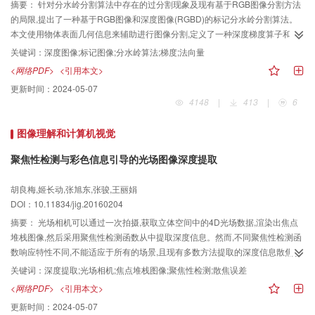
摘要：
针对分水岭分割算法中存在的过分割现象及现有基于RGB图像分割方法
的局限,提出了一种基于RGB图像和深度图像(RGBD)的标记分水岭分割算法。
本文使用物体表面几何信息来辅助进行图像分割,定义了一种深度梯度算子和一
种法向量梯度算子来衡量物体表面几何信息的变化。通过生成深度梯度图像和
关键词：
深度图像;标记图像;分水岭算法;梯度;法向量
法向量梯度图像,与彩色梯度图像进行融合,实现标记图像的提取。在此基础上,使
<网络PDF>
<引用本文>
用极小值标定技术对彩色梯度图像进行修正,然后使用分水岭算法进行图像分
更新时间：
2024-05-07
割。 在纽约大学提供的NYU2数据集上进行实验,本文算法有效抑制了过分割现
4148
|
413
|
6
象,将分割区域从上千个降至数十个,且获得了与人工标定的分割结果更接近的分
割效果,分割的准确率也比只使用彩色图像进行分割提高了10%以上。 本文算法
图像理解和计算机视觉
普遍适用于RGBD图像的分割问题,该算法加入了物体表面几何信息的使用,提高
了分割的准确率,且对颜色纹理相似的区域获得了较好的分割结果。
聚焦性检测与彩色信息引导的光场图像深度提取
胡良梅,姬长动,张旭东,张骏,王丽娟
DOI：10.11834/jig.20160204
摘要：
光场相机可以通过一次拍摄,获取立体空间中的4D光场数据,渲染出焦点
堆栈图像,然后采用聚焦性检测函数从中提取深度信息。然而,不同聚焦性检测函
数响应特性不同,不能适应于所有的场景,且现有多数方法提取的深度信息散焦误
差较大,鲁棒性较差。针对该问题,提出一种新的基于光场聚焦性检测函数的深度
关键词：
深度提取;光场相机;焦点堆栈图像;聚焦性检测;散焦误差
提取方法,获取高精度的深度信息。 设计加窗的梯度均方差聚焦性检测函数,提取
<网络PDF>
<引用本文>
焦点堆栈图像中的深度信息;利用全聚焦彩色图像和散焦函数标记图像中的散焦
更新时间：
2024-05-07
区域,使用邻域搜索算法修正散焦误差。最后利用马尔可夫随机场(MRF)将修正