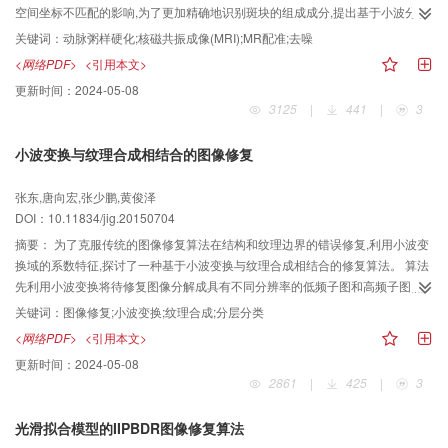
空间坐标不匹配的影响,为了更加精确地识别斑块的组成成分,提出基于小波分析
和中值滤波相结合的去噪方法,以及基于图形上下文(shape context)的颈动脉多
关键词：
动脉粥样硬化;核磁共振成像(MRI);MR配准;去噪
序列磁共振(MR)图像配准算法。 针对MR图像去噪,首先在传统小波去噪的基础
<网络PDF>
<引用本文>
上改进了阈值函数,根据高、低频子带噪声分布比重自适应的选取阈值。多序列
更新时间：
2024-05-08
MR图像配准方面,在提取多序列图像颈动脉血管边缘的基础上,用shape context
3125
|
441
|
3
描述子做血管形状匹配,依据产生的匹配点对进行迭代校正,计算参考图像与浮动
图像的血管形变场,然后采用样条插值方法得到最终的配准结果。 利用本文去噪
小波变换与纹理合成相结合的图像修复
方法能有效地去除图像高、低频域的噪声,同时保护图像的原始细节。本文多序
列MR图像血管配准方法使得配准后血管重合度达到了96%±0.8%。本文方法能
张东,唐向宏,张少鹏,黄俊泽
够有效地提高MR图像的质量,验证了算法的有效性。 本文方法能够有效去除多
DOI：10.11834/jig.20150704
序列磁共振图像噪声和空间位置不匹配的情况,本文去噪方法也适用于其他模态
(CT,超声等)医学图像的斑点噪声以及噪声分布不均匀等情况下的噪声去除,本文
摘要：
为了克服传统的图像修复算法在结构和纹理边界的错误修复,利用小波变
配准方法也能够有效地处理基于小目标,对精度要求较高的精细配准问题。
换域的系数特征,探讨了一种基于小波变换与纹理合成相结合的修复算法。 算法
先利用小波变换将待修复图像分解成具有不同分辨率的低频子图和高频子图,然
后根据不同子图各自的特征分别进行修复。对代表图像结构信息的低频子图,采
关键词：
图像修复;小波变换;纹理合成;分层分类
用FMM(fast marching method)算法进行修复;对代表图像纹理信息的高频子图,
<网络PDF>
<引用本文>
根据各子图中小波系数的特征,利用纹理合成方法进行修复。 分层、分类修复方
更新时间：
2024-05-08
法对边缘破损具有良好的修复效果,其峰值信噪比相比于传统算法提高了1~2
2861
|
425
|
3
dB。 与相关算法相比,本文算法的综合修复能力较好,可以有效修复具有较强边
缘和丰富纹理的破损图像,尤其对破损自然图像的修复,修复后图像质量得到较大
光滑拟合模型的IIPBDR图像修复算法
提升,修复效果更符合人眼视觉效应。