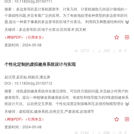
DOI：10.11834/jig.20150711
摘要：
多边形等距是计算机图形学、计算几何、计算机辅助几何设计领域的一
个基础性问题,并且有着广泛的应用。为了有效地处理各种类型的多边形等距问
题,提出一种基于像素的多边形等距区域子分算法。 利用四叉树数据结构对给定
区域进行子分,再利用区间算术计算出符合等距要求的全体像素集。针对只是由
关键词：
多边形等距;区域子分算法;区间算术;四叉树
线段组成的多边形采用点到线段的最短距离算子加快计算速度。 利用区域子分
<网络PDF>
<引用本文>
算法处理了不同类型的多边形等距问题,并与传统的基于像素的多边形等距膨胀
更新时间：
2024-05-08
算法进行了比较。本文算法能有效处理各种多边形的等距问题,相对于传统的基
3273
|
330
|
0
于像素的膨胀算法,在顶点处的处理效果上更好,并且耗时也更短。所提区域子分
算法比传统边等距方法适用范围更广,能够有效地处理一些边等距算法不能处理
个性化定制的虚拟健身系统设计与实现
的多边形等距问题。 本文算法其优点是不需要考虑自交和连接问题,并且可以处
理其他许多常规方法处理不了的各种类型的多边形等距问题,包括带有弧段和孤
赵汉理,孟庆如,韩丽贞,潘志庚
岛的情况。
DOI：10.11834/jig.20150712
摘要：
传统虚拟健身系统存在着沉浸性、可玩性方面的问题,并且缺少对用户的
健身指导。提出一种能够改善健身娱乐性、有效性和指导能力的3维虚拟健身系
统设计方法。 以自然交互界面、个性化深度定制策略和互反馈控制模型理论为
基础,加强人与计算机之间的自然语义转换,增加用户对系统的设计控制能力,实时
关键词：
虚拟现实;健身系统;自然交互;严肃游戏;反馈调节
感知用户身体情况并引导用户进行科学健身。另外,依据此框架实现了一套采用
<网络PDF>
<引用本文>
健身自行车、Kinect体感摄像头、心率传感器等设备的健身系统。 本文提出了
更新时间：
2024-05-08
一种新的健身系统设计方法,并进行了实现。通过问卷调查,大部分测试者对本文
3144
|
296
|
2