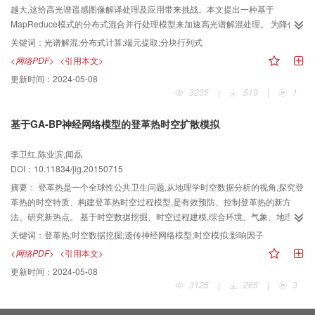
越大,这给高光谱遥感图像解译处理及应用带来挑战。本文提出一种基于
MapReduce模式的分布式混合并行处理模型来加速高光谱解混处理。 为降低算
法计算复杂度,对原串行算法进行并行化设计,并采用行列式分块计算法对原算法
关键词：
光谱解混;分布式计算;端元提取;分块行列式
进行化简计算;最后在分布式集群环境下,采用Jama和JCuda组件来加速算法执
<网络PDF>
<引用本文>
行过程中的矩阵运算操作。 针对224波段,400×400像素空间分辨率的高光谱图
更新时间：
2024-05-08
像,采用分布式混合计算模型进行解混处理比原始的处理方法在速度上有近十倍
3205
|
519
|
1
的提高,且算法计算量越大,加速效果越明显。 本文提出了一种基于MapReduce
模式的分布式混合并行处理方法来加速最大单形体体积端元提取算法,加速效果
基于GA-BP神经网络模型的登革热时空扩散模拟
明显;采用分块法求解行列式可以大大降低算法复杂度。该方法对计算任务可并
行划分、主机与节点间数据交换量少且计算复杂类算法加速效果明显。
李卫红,陈业滨,闻磊
DOI：10.11834/jig.20150715
摘要：
登革热是一个全球性公共卫生问题,从地理学时空数据分析的视角,探究登
革热的时空特质、构建登革热时空过程模型,是有效预防、控制登革热的新方
法、研究新热点。 基于时空数据挖掘、时空过程建模,综合环境、气象、地理、
人口4大因素,分析登革热的空间相关性及登革热病例的空间自相关,挖掘登革热
关键词：
登革热;时空数据挖掘;遗传神经网络模型;时空模拟;影响因子
影响因子;针对BP(back propagation)神经网络模型易陷入局部最优的缺陷,引入
<网络PDF>
<引用本文>
遗传算法(GA)改进BP神经网络模型,用于登革热时空模拟。 登革热的时空扩散
更新时间：
2024-05-08
与温度、湿度、居民地、交通、人口密度呈显著相关;登革热病例之间呈显著自
3125
|
265
|
3
相关;登革热发生、扩散与环境、气象、地理、人口中的多种因子存在非线性关
系;利用改进的GA-BP神经网络模型模拟登革热时空扩散,均方根误差达到