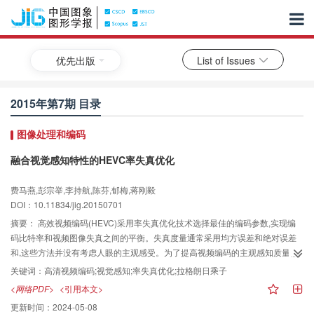
优先出版
List of Issues
2015年第7期 目录
图像处理和编码
融合视觉感知特性的HEVC率失真优化
费马燕,彭宗举,李持航,陈芬,郁梅,蒋刚毅
DOI：10.11834/jig.20150701
摘要：
高效视频编码(HEVC)采用率失真优化技术选择最佳的编码参数,实现编
码比特率和视频图像失真之间的平衡。失真度量通常采用均方误差和绝对误差
和,这些方法并没有考虑人眼的主观感受。为了提高视频编码的主观感知质量,提
出一个融合视觉感知特性的率失真优化算法,并应用于帧间率失真优化过程中。
关键词：
高清视频编码;视觉感知;率失真优化;拉格朗日乘子
首先定义了一个视觉感知因子,该因子考虑了人类视觉系统对视频图像的空域活
<网络PDF>
<引用本文>
动性区域、纹理区域、时域运动性区域和亮度的感知特性,然后以编码树单元为
更新时间：
2024-05-08
单位对拉格朗日乘子进行自适应调整,最后根据拉格朗日乘子与量化参数之间的