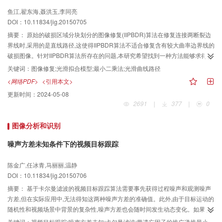
鱼江,翟东海,聂洪玉,李同亮
DOI：10.11834/jig.20150705
摘要：
原始的破损区域分块划分的图像修复(IIPBDR)算法在修复连接两断裂边
界线时,采用的是直线路径,这使得IIPBDR算法不适合修复含有较大曲率边界线的
破损图像。针对IIPBDR算法所存在的问题,本研究希望找到一种方法能够求得任
意两匹配好断裂边界线之间的光滑曲线路径,并用此曲线路径来代替IIPBDR算法
关键词：
图像修复;光滑拟合模型;最小二乘法;光滑曲线路径
中的直线路径,以对IIPBDR算法进行改进。 1) 通过模仿人类的视觉连通性原理
<网络PDF>
<引用本文>
提出了光滑拟合模型;2) 采用最小二乘法求取光滑拟合模型的各个参数,进而求得
更新时间：
2024-05-08
两断裂边界线之间的光滑曲线路径;3) 用该光滑曲线路径来代替IIPBDR算法中的
2691
|
377
|
0
直线路径以修复连接两断裂边界线。 基于以上研究,文中提出了“光滑拟合模型的
IIPBDR图像修复算法”,并对破损区域较大、结构信息较复杂的破损图像进行了
图像分析和识别
修复实验。和BSCB(Bertalmio, Sapiro, Caselles, Ballester)、Criminisi、
IIPBDR算法相比,本文算法所修复图像的PSNR值平均提高2.40 dB,且具有较好
噪声方差未知条件下的视频目标跟踪
的视觉连通性效果、其边界线过渡更加自然。 本文改进算法在一定程度上克服
了IIPBDR算法不适合修复含有较大曲率边界线的破损图像的缺点。
陈金广,任冰青,马丽丽,温静
DOI：10.11834/jig.20150706
摘要：
基于卡尔曼滤波的视频目标跟踪算法需要事先获得过程噪声和观测噪声
方差,但在实际应用中,无法得知这两种噪声方差的准确值。此外,由于目标运动的
随机性和视频场景中背景的复杂性,噪声方差也会随时间发生动态变化。如果设
定的噪声方差不准确,跟踪精度会受影响,严重时会导致目标跟踪失败。考虑到上
关键词：
视频目标跟踪;噪声方差未知;卡尔曼滤波;带遗忘因子的推广递推最小二乘法(EFRLS);目标遮挡