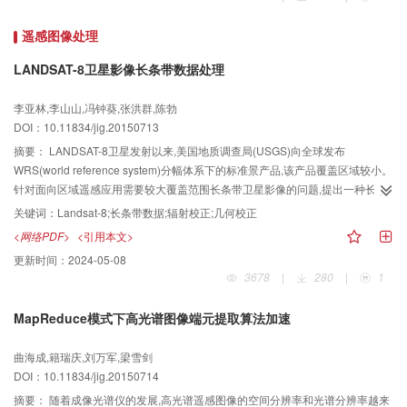
所实现的系统总体评价比较满意并较认可系统新颖性。系统实验结果显示,本文
健身系统设计方法对于改善个人健身的娱乐性和有效性有着良好的效果,并具有
遥感图像处理
良好的通用性。 通过对测试者的反馈统计表明,系统在交互性和指导能力方面表
现出色。
LANDSAT-8卫星影像长条带数据处理
李亚林,李山山,冯钟葵,张洪群,陈勃
DOI：10.11834/jig.20150713
摘要：
LANDSAT-8卫星发射以来,美国地质调查局(USGS)向全球发布
WRS(world reference system)分幅体系下的标准景产品,该产品覆盖区域较小。
针对面向区域遥感应用需要较大覆盖范围长条带卫星影像的问题,提出一种长条
带数据处理方法。 长条带处理分为预处理、辐射校正和几何校正3个部分,包含
关键词：
Landsat-8;长条带数据;辐射校正;几何校正
了预处理、长条带数据辐射一致性纠正和姿轨数据精化等过程,解决了长条带影
<网络PDF>
<引用本文>
像处理的关键技术。 利用3组LANDSAT-8数据进行实验,本文方法处理得到的长
更新时间：
2024-05-08
条带影像,辐射均一性得到提高,整体精度同单幅标准景产品的精度相当,且效率较
3678
|
280
|
1
传统的分景处理再镶嵌的方式提高了45.9%。 本文LANDSAT-8长条带处理方法
能够得到高质量的长条带影像,且处理效率较高,能够有效满足大区域遥感应用的
MapReduce模式下高光谱图像端元提取算法加速
数据需求。
曲海成,籍瑞庆,刘万军,梁雪剑
DOI：10.11834/jig.20150714
摘要：
随着成像光谱仪的发展,高光谱遥感图像的空间分辨率和光谱分辨率越来