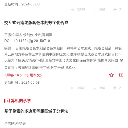
更新时间：
2024-05-08
构网误差较大的区域也能得到较为满意的结果,同时本文算法支持大数据的3维纹
3029
|
366
|
2
理映射。 提出了一种无缝的纹理映射算法,算法通过构造一个平滑的加权方程融
合多源信息消除纹理的接缝,实验结果表明了本文算法的有效性及实用性,得到了
交互式云南绝版套色木刻数字化合成
高保真的无缝纹理映射效果,可应用到城市级别的大场景3维重建领域。
王雪松,李杰,侯剑侠,徐丹,普园媛
DOI：10.11834/jig.20150710
摘要：
云南绝版套色木刻是套色木刻的一种特殊艺术形式。绝版套刻是一种极
具云南地方特色和艺术价值的中国传统文化,数字模拟合成该艺术形式的目的不
仅是为了解决其“绝版”问题,更是对中国传统文化的保留和传承,根据其实际创作
过程,提出一种交互式绝版套刻的数字合成方法。 本文方法前期采集了大量真实
关键词：
云南绝版套刻;交互式;数字合成;风格化
刻痕图像,并从中提取了多种刻痕元素构建了刻痕库。在模拟套印过程中,首先对
<网络PDF>
<引用本文>
输入图像进行颜色聚类分层用以模拟不同版次。再通过笔刷绘制刻痕来模拟不
更新时间：
2024-05-08
同版次刻制操作。然后对每版图像着色来模拟真实绝版套刻的印刷过程。最后
3047
|
384
|
2
利用风格化边缘对合成版画的轮廓进行增强。 最终数字合成云南绝版套刻风格
化图像,与已有木刻滤镜得到的木刻图像相比更为贴近真实木刻,效果令人满意。
计算机图形学
本文方法较真实地模拟了云南绝版套色木刻制作过程,填补了NPR(non-photo
realistic rendering)在云南绝版套色木刻形式上的空白。
基于像素的多边形等距区域子分算法
严志刚,寿华好