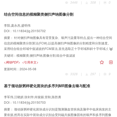
3446
|
308
|
0
关系,对量化参数做进一步的修正。 与HEVC参考软件相比,本文算法明显提高了
率失真性能,对于相同的结构相似度(SSIM)分值,本文算法在随机访问和低延时配
结合空间信息的模糊聚类侧扫声纳图像分割
置下平均分别节省3.1%,4.9%的码率,最高能节省9.0%的码率。与代表性文献算
法相比,对于相同的SSIM,本文算法在随机访问和低延时配置下平均分别增加了
李阳,庞永杰,盛明伟
0.7%,2.2%的码率节省。 本文率失真优化策略能够根据图像不同的视觉特性自
DOI：10.11834/jig.20150702
适应的调整率失真优化过程中的拉格朗日乘子,在保持编码质量基本不变的情况
下,节省了码率,提高了HEVC的编码性能。
摘要：
针对侧扫声纳图像具有背景复杂、噪声污染重等特点,提出一种结合空间
信息的模糊聚类分割算法(FCM),以提高侧扫声纳图像的分割精度和分割速度。
采用结合组合邻域中值滤波的FCM算法,首先选取正十字邻域和斜十字邻域,分别
计算两个邻域内的像素灰度中值;然后,结合其中的较小值,引入惩罚项,得到融合
关键词：
模糊聚类;侧扫声纳;图像分割;组合中值滤波
灰度信息和空间信息的灰度值;最后,对融合后的灰度图像进行FCM分割。 利用
<网络PDF>
<引用本文>
该算法对不同尺寸和不同目标的侧扫声纳图像进行分割,并将分割结果与其他5种
更新时间：
2024-05-08
聚类算法的分割结果进行比较,对比分析每种算法的分割精度和运算时间。结合
3328
|
297
|
9
中值滤波的FCM算法的分割精度和运算时间均优于传统的FCM算法和结合均值
滤波的FCM算法,其中结合组合邻域中值滤波的FCM算法的运算速度较快,分割精
基于颈动脉粥样硬化斑块的多序列MR图像去噪与配准
度略高于结合传统中值滤波的FCM算法。 结合组合邻域中值滤波的FCM算法在
对侧扫声纳图像进行分割时,具有较强的抗噪性、实时性和较强的边缘保持能
李军伟,汪晓妍,张剑华,何俊丽,管秋,陈胜勇
力。
DOI：10.11834/jig.20150703
摘要：
颈动脉粥样硬化斑块成分识别是预测脑血管疾病及脑卒中临床病发的主
要依据,然而在实际中斑块成分识别会受到磁共振图像固有的噪声和多序列图像