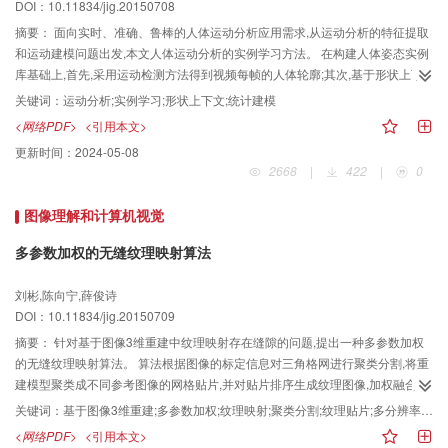
DOI：10.11834/jig.20150708
摘要：
面向实时、准确、鲁棒的人体运动分析应用需求,从运动分析的特征提取
和运动建模问题出发,本文人体运动分析的实例学习方法。 在构建人体姿态实例
库基础上,首先,采用运动检测方法得到视频每帧的人体轮廓;其次,基于形状上下
文轮廓匹配方法,从实例库中检索得到每帧视频的候选姿态集;最后,通过统计建模
关键词：
运动分析;实例学习;形状上下文;统计建模
和转移概率建模实现人体运动分析。 对步行、跑步、跳跃等测试视频进行实验,
<网络PDF>
<引用本文>
基于轮廓的形状上下文特征表示和匹配方法具有良好的表达能力;本文方法运动
更新时间：
2024-05-08
分析结果,关节夹角平均误差在5°左右,与其他算法相比,有效提高了运动分析的精
2668
|
422
|
0
度。 本文人体运动分析的实例学习方法,能有效分析单目视频中的人体运动,并克
服了映射的深度歧义,对运动的视角变化鲁棒,具有良好的计算效率和精度。
图像理解和计算机视觉
多参数加权的无缝纹理映射算法
刘彬,陈向宁,薛俊诗
DOI：10.11834/jig.20150709
摘要：
针对基于图像3维重建中纹理映射存在缝隙的问题,提出一种多参数加权
的无缝纹理映射算法。 算法根据图像的标定信息对三角格网进行聚类分割,将重
建模型聚类成不同参考图像的网格贴片,并对贴片排序生成纹理图像,加权融合重
建顶点的法线角度、图像视点、模型深度等信息生成纹理贴片像素,最后采用多
关键词：
基于图像3维重建;多参数加权;纹理映射;聚类分割;纹理贴片;多分辨率分解融合
分辨率分解融合技术消除纹理贴片缝隙,实现无缝的纹理映射。 对不同的测试数
<网络PDF>
<引用本文>
据进行了验证,本文算法在保持一定清晰度的前提下消除了纹理的缝隙,即使对于