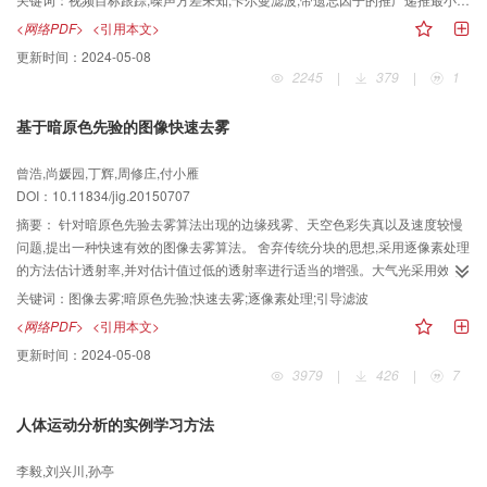
述问题,提出一种新的解决方法。 将带遗忘因子的推广递推最小二乘法(EFRLS)
<网络PDF>
<引用本文>
运用到视频目标跟踪研究领域。在该算法中,无需使用噪声方差,首先利用Mean
更新时间：
2024-05-08
Shift算法获得目标位置的初步估计,再利用EFRLS算法估计下一帧目标的位置。
2245
|
379
|
1
该算法明显好于传统Mean Shift算法,并且与Kalman结合Mean Shift算法的跟踪
性能相当。此外,在目标发生严重遮挡时,该算法优于Kalman结合Mean Shift算
基于暗原色先验的图像快速去雾
法,具有较好的跟踪性能。 本文算法无需设置噪声参数,可以实现目标在发生严重
遮挡和遮挡后目标重新出现的情况下的准确跟踪,提高了跟踪的鲁棒性,具有一定
曾浩,尚媛园,丁辉,周修庄,付小雁
的工程使用价值。
DOI：10.11834/jig.20150707
摘要：
针对暗原色先验去雾算法出现的边缘残雾、天空色彩失真以及速度较慢
问题,提出一种快速有效的图像去雾算法。 舍弃传统分块的思想,采用逐像素处理
的方法估计透射率,并对估计值过低的透射率进行适当的增强。大气光采用效率
更高的四叉树算法来求解。 有效地解决了边缘残雾和天空色彩失真问题,相比其
关键词：
图像去雾;暗原色先验;快速去雾;逐像素处理;引导滤波
他算法,去雾后的视觉效果有所提升。透射率和大气光的求解速度都得到一定程
<网络PDF>
<引用本文>
度的提高,去雾速度是暗原色先验去雾算法的近4倍。 实验结果表明,本文算法在
更新时间：
2024-05-08
保证良好去雾效果的前提下能大幅提升去雾的效率,节省去雾所花费的时间。对
3979
|
426
|
7
于大部分有雾图像,本文算法都能够达到较好的去雾效果,但在处理具有较大景深
的图像时,远景部分的去雾效果欠佳。鉴于速度上的优势,本文算法适用于对实时
人体运动分析的实例学习方法
性要求比较高的去雾场合。
李毅,刘兴川,孙亭