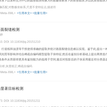
标系下以采样点为中心的圆形图块转换为对数极坐标系下的矩形图块,并以此矩形图块
标径向梯度图像的log轴上进行移动以判断该点是否为特征点并计算该点的特征尺度,
像匹配;对数极坐标系;尺度不变特征点;描述符
系下的矩形图块的灰度梯度的幅值与角度,是一个192维向量,并具有对于尺度、旋转、光照
<Meta-XML>
<引用本文>
<批量引用>
T算法、SURF算法和提出的尺度不变特征点检测与描述算法进行比较。与SIFT算法和
配率等方面均具有一定优势。 提出了一种基于对数极坐标系的图像匹配算法,即将直角
中,可以有效规避SIFT算法因为采用DoG函数而造成的高频信息损失;在描述符提取
路面裂缝检测
玉婷
63. DOI: 10.11834/jig.20151210
、行道线和油渍等干扰使得准确的提取并统计路面裂缝信息难以实现。鉴于此,提出一
弱光照等影响并结合稀疏自编码模型提取子块特征;然后在鉴别分析基础上提出两类迭代
敛条件从而获得更具有鉴别能力的低维子空间;最后对投影后的子块采用最近邻分类器
空间鉴别能力大幅提升。公开数据集上该算法取得95.5%的识别率,在实际采集的高速
分析;灰度校正;稀疏自编码
分析的子块特征识别算法用于路面裂缝检测,在深度挖掘裂缝子块特征的基础上,迭代寻
<Meta-XML>
<引用本文>
<批量引用>
。多组对比实验结果表明其有效性优于其他裂缝子块特征识别方法。
的显著目标检测
73. DOI: 10.11834/jig.20151211