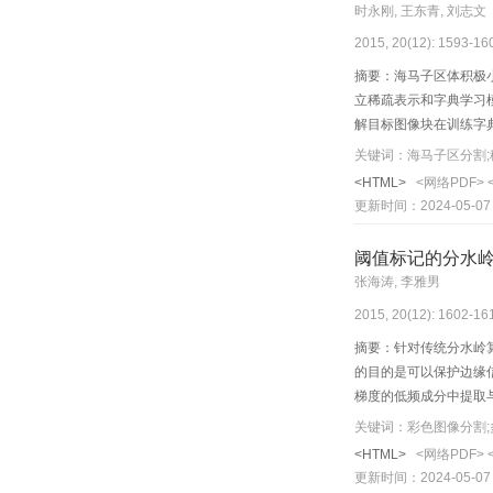
时永刚, 王东青, 刘志文
2015, 20(12): 1593-16
摘要：海马子区体积极
立稀疏表示和字典学习模
解目标图像块在训练字
多图谱分割方法,对较大
关键词：海马子区分割;
靠的依据。
<HTML>
<网络PDF>
更新时间：2024-05-07
阈值标记的分水
张海涛, 李雅男
2015, 20(12): 1602-16
摘要：针对传统分水岭
的目的是可以保护边缘
梯度的低频成分中提取与
彩色图像进行分割,获得
要先验知识,有效解决
<HTML>
<网络PDF>
更新时间：2024-05-07