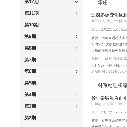
第12期
综述
第11期
遥感影像变化检
佟国峰, 李勇, 丁伟利, 
第10期
2015, 20(12): 1561-15
第9期
摘要：近年来遥感技术
相对较少,大多数综述
第8期
大量的遥感影像变化检
势。 目前,多数变化检
关键词：遥感;信息提取;
第7期
结合现存问题及目前大
<HTML>
<网络PDF>
测和展望。 遥感影像
第6期
更新时间：2024-05-07
入深度学习等发展趋势
第5期
图像处理和
第4期
紧框架域混合正
李旭超, 马松岩, 边素轩
第3期
2015, 20(12): 1572-15
第2期
摘要：有界变差函数容易