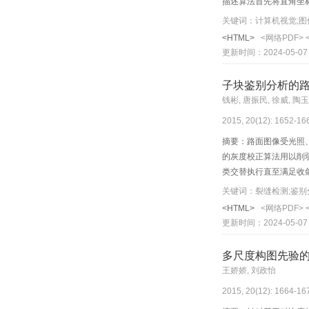
描述算法首先将直角坐
口在采样点的对数极坐
关键词：计算机视觉;图
法的描述符基于对数极坐标
<HTML>
<网络PDF>
的匹配性能指标对SIF
更新时间：2024-05-07
率、正确匹配点数和匹
这样在特征点的检测过程
子块鉴别分析的
能。
钱彬, 唐振民, 徐威, 陶
2015, 20(12): 1652-16
摘要：路面图像受光照
的灰度校正算法用以削
类交替执行直至满足收
的真实样本分布形态、子
关键词：裂缝检测;鉴别
了一种高效的基于鉴别
<HTML>
<网络PDF>
良好的鲁棒性和适应性
更新时间：2024-05-07
多尺度构图先验
王娇娇, 刘政怡
2015, 20(12): 1664-16