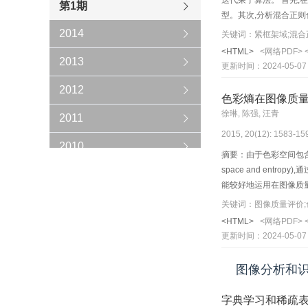
迭代乘子算法。 首先,在
第1期
型。其次,分析混合正则
替迭代形成有效的优化算
2014
关键词：紧框架域;混合
dB。 与其他图像恢复
<HTML>
<网络PDF>
2013
更新时间：2024-05-07
2012
色彩熵在图像质
徐琳, 陈强, 汪青
2011
2015, 20(12): 1583-15
2010
摘要：由于色彩空间包含了图像
space and entro
2009
能较好地运用在图像质量
CSIQ和IVC这5个
2008
关键词：图像质量评价;
法的可扩展性,该文还在
<HTML>
<网络PDF>
2007
也体现了算法较好的鲁
更新时间：2024-05-07
2006
图像分析和
字典学习和稀疏