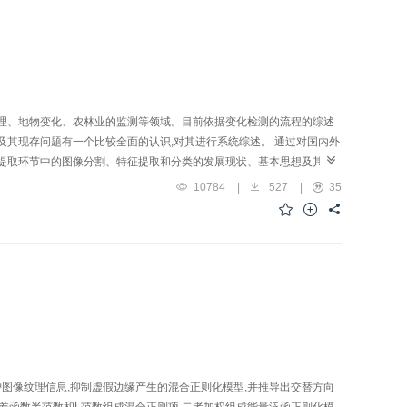
管理、地物变化、农林业的监测等领域。目前依据变化检测的流程的综述
及其现存问题有一个比较全面的认识,对其进行系统综述。 通过对国内外
息提取环节中的图像分割、特征提取和分类的发展现状、基本思想及其趋
精度、智能性等方面存在的问题,大多算法解决的问题及理论相对分散。
10784
|
527
|
35
、算法理论创新5个方面对遥感影像变化检测领域的未来发展趋势进行预
行深入的研究,针对变化检测的研究需要从研究热点中挖掘创新思路、引
护图像纹理信息,抑制虚假边缘产生的混合正则化模型,并推导出交替方向