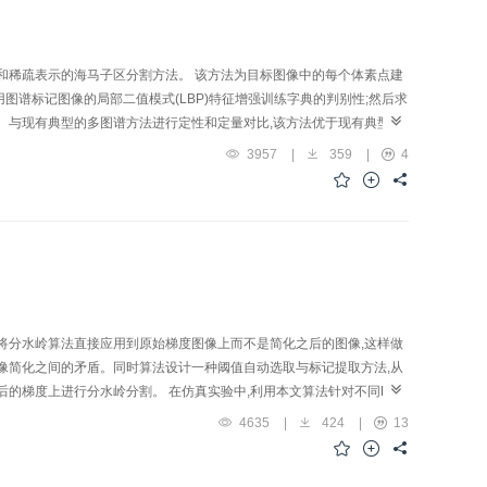
和稀疏表示的海马子区分割方法。 该方法为目标图像中的每个体素点建
谱标记图像的局部二值模式(LBP)特征增强训练字典的判别性;然后求
 与现有典型的多图谱方法进行定性和定量对比,该方法优于现有典型的
确分割海马子区,且具有较强的鲁棒性,可为神经退行性疾病的诊断提供可
3957
|
359
|
4
将分水岭算法直接应用到原始梯度图像上而不是简化之后的图像,这样做
像简化之间的矛盾。同时算法设计一种阈值自动选取与标记提取方法,从
的梯度上进行分水岭分割。 在仿真实验中,利用本文算法针对不同RGB
,同时在运行效率上也有很大提高。 该方法可以自适应提取标记而不需
4635
|
424
|
13
棒性,可将其应用于机器视觉、生物医学以及高光谱遥感图像分割领域。