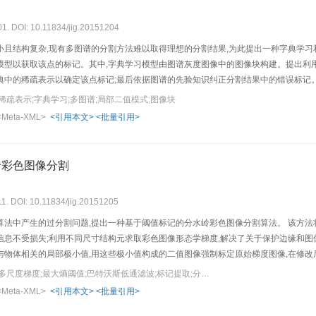
01. DOI: 10.11834/jig.20151204
小且结构复杂,现有多图谱的分割方法难以取得理想的分割结果,为此提出一种字典学习
型以获取该点的标记。其中,字典学习模型由图谱灰度图像中的图像块构建。提出利用图
典中的稀疏表示以确定该点标记;最后依据图谱的先验知识纠正分割结果中的错误标记。
海马子区的平均分割准确率可达到0.890。 本文方法适用于在大脑核磁共振图像中精
稀疏表示;字典学习;多图谱;局部二值模式;图像块
<Meta-XML>
<引用本文>
<批量引用>
岭彩色图像分割
11. DOI: 10.11834/jig.20151205
算法中产生的过分割问题,提出一种基于阈值标记的分水岭彩色图像分割算法。 该方法
信息不受损失;利用不同尺寸结构元求取彩色图像形态学梯度,解决了关于保护边缘和图
物体相关的局部极小值,用这些极小值构成的二值图像强制标定原始梯度图像,在修改后
准确、连续封闭的分割边界,与其他同类方法相比,得到符合人类视觉的最小分割区域数
关键词：彩色图像分割;多尺度梯度;最大熵阈值;巴特沃斯低通滤波;标记提取;分水岭
了分水岭算法的过分割问题,相对于传统的算法,提高了分割性能,有较好的适用性和鲁
<Meta-XML>
<引用本文>
<批量引用>