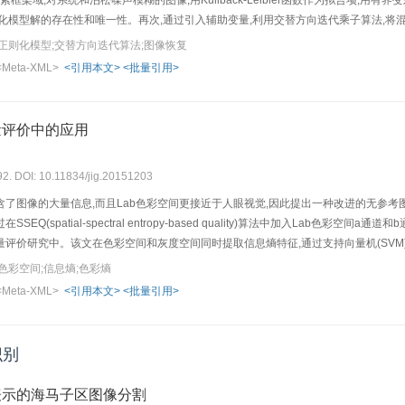
紧框架域,对系统和泊松噪声模糊的图像,用Kullback-Leibler函数作为拟合项,
化模型解的存在性和唯一性。再次,通过引入辅助变量,利用交替方向迭代乘子算法,将
法。 紧框架域混合正则化模型有效地克服有界变差函数容易导致纹理信息丢失、产生虚
正则化模型;交替方向迭代算法;图像恢复
正则化模型相比,本文算法有利于保护图像的纹理,抑制虚假边缘,取得较高的峰值信噪
<Meta-XML>
<引用本文>
<批量引用>
量评价中的应用
92. DOI: 10.11834/jig.20151203
的大量信息,而且Lab色彩空间更接近于人眼视觉,因此提出一种改进的无参考图像质量评价算法IQALE(
py),通过在SSEQ(spatial-spectral entropy-based quality)算法中加
评价研究中。该文在色彩空间和灰度空间同时提取信息熵特征,通过支持向量机(SVM)对图像
常用数据库上的实验结果表明:在算法中加入Lab色彩空间信息可以提高算法精度,并且本
色彩空间;信息熵;色彩熵
这5个数据库上进行了数据库独立性实验。 从实验结果来看,本文提出的IQALE算法
<Meta-XML>
<引用本文>
<批量引用>
棒性,对于各种失真类型都具有较好的普适性。
识别
表示的海马子区图像分割