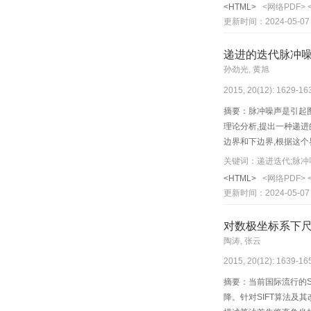
像进行分割,并采用Jac
<HTML>
<网络PDF>
并且分割结果对初始轮
更新时间：2024-05-07
递进的迭代脉冲
孙劲光, 黄旭
2015, 20(12): 1629-16
摘要：脉冲噪声是引起
理论分析,提出一种递进
边界和下边界,根据这个
声类型信息采用3种不同
关键词：递进迭代;脉冲
检测时间比现行两种经典
<HTML>
<网络PDF>
(PSNR)提升。 提
更新时间：2024-05-07
开关滤波算法的不足。
对数极坐标系下
陶涛, 张云
2015, 20(12): 1639-16
摘要：当前国际流行的
降。针对SIFT算法