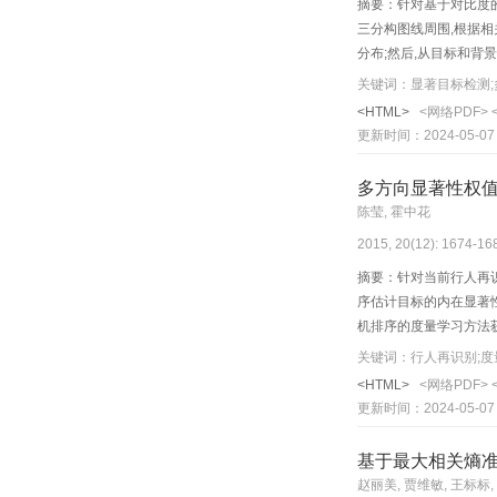
摘要：针对基于对比度
三分构图线周围,根据相
分布;然后,从目标和背
数据集上验证本文方法并与
关键词：显著目标检测;
人眼视觉倾向于在构图
<HTML>
<网络PDF>
更新时间：2024-05-07
多方向显著性权
陈莹, 霍中花
2015, 20(12): 1674-16
摘要：针对当前行人再
序估计目标的内在显著
机排序的度量学习方法
的行人再识别率,且不受
关键词：行人再识别;度
为30%,第15识别率
<HTML>
<网络PDF>
的相似度度量。本文算
更新时间：2024-05-07
基于最大相关熵准
赵丽美, 贾维敏, 王标标,