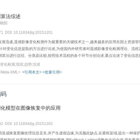
测算法综述
岳晓阳
71. DOI: 10.11834/jig.20151201
发展迅速,遥感影像变化检测作为最重要的关键技术之一,越来越多的应用在国土资源
只针对变化信息提取的方法进行论述,为使国内外研究者对遥感影像变化检测理论、流程
测算法进行总结、分类及比较,按照技术流程的各个环节分别论述,重点论述了变化信
测算法主要是针对特定的条件具有较好的效果,还没有通用性算法,且现有算法在效率、
变化检测;现状;趋势;综述
数据影响下的技术发展状况,从数据类型、预处理方法、变化信息提取方法、算法效率
<Meta-XML>
<引用本文>
<批量引用>
变化检测在多领域具有较高的研究价值,但针对目前变化检测存在的一些局限性还需要进
。
编码
则化模型在图像恢复中的应用
82. DOI: 10.11834/jig.20151202
造成恢复图像纹理信息丢失,并产生虚假边缘,为克服此缺点,在紧框架域,提出一种保