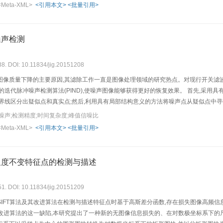
card相似性比率进行定量分析,准确率分别为91.37%和89.12%。 本文算法主
<Meta-XML>
<引用本文>
<批量引用>
廓具有鲁棒性。
噪声检测
38. DOI: 10.11834/jig.20151208
图像质量下降的主要原因,其滤除工作一直是图像处理领域的研究热点。对现行开关滤
的迭代脉冲噪声检测算法(PIND),使噪声图像能够获得更好的恢复效果。 首先,采
界线区分出疑似点和真实点;然后,利用具有局部结构意义的方法将噪声点从疑似点中寻
的的恢复策略滤除噪声。 对Lena、Peppers和Monkey 3幅具有代表性的图像
噪声;检测精度;时间复杂度;峰值信噪比
算法提高520倍和15倍;检测精准度比现行经典开关滤波算法更加精准,准确率可以达到
<Meta-XML>
<引用本文>
<批量引用>
出递进的迭代脉冲噪声检测算法能够在有效滤除脉冲噪声的同时,充分保护图像细节和恢
尺度不变特征点的检测与描述
51. DOI: 10.11834/jig.20151209
SIFT算法及其改进算法在检测与描述特征点时基于高斯差分函数,存在损失图像高频
及其改进算法的这一缺陷,本研究提出了一种新的无图像信息损失的、在对数极坐标系下