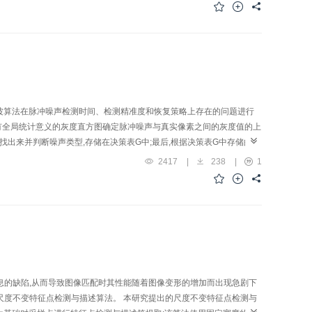
要适用于分割含有未知噪声及灰度分布不均匀的医学图像及结构简单的自然图像,
波算法在脉冲噪声检测时间、检测精准度和恢复策略上存在的问题进行
用具有全局统计意义的灰度直方图确定脉冲噪声与真实像素之间的灰度值的上
找出来并判断噪声类型,存储在决策表G中;最后,根据决策表G中存储的噪
增加不同密度和尺度的噪声进行对比实验,得出的数据表明,本文算法的脉冲噪声
2417
|
238
|
1
99%以上;恢复图像也具有更好的视觉效果和12 dB的峰值信噪比
复图像原有特征,并能够在噪声检测时间和精度以及峰值信噪比上弥补现行
信息的缺陷,从而导致图像匹配时其性能随着图像变形的增加而出现急剧下
的尺度不变特征点检测与描述算法。 本研究提出的尺度不变特征点检测与