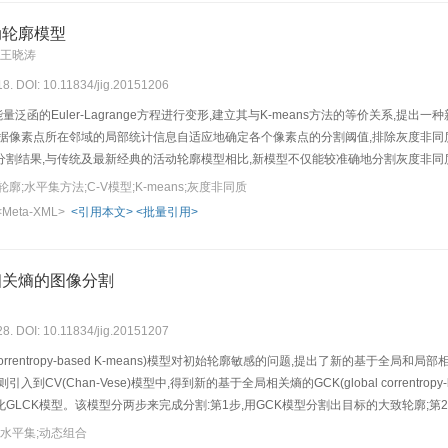
活动轮廓模型
 王晓涛
18. DOI: 10.11834/jig.20151206
量泛函的Euler-Lagrange方程进行变形,建立其与K-means方法的等价关系,提
根据像素点所在邻域的局部统计信息自适应地确定各个像素点的分割阈值,排除灰度非同
分割结果,与传统及最新经典的活动轮廓模型相比,新模型不仅能较准确地分割灰度非同
分割目的和分割图像性质,制定不同的权重函数,该模型具有广泛的适用性。文中给出的
;水平集方法;C-V模型;K-means;灰度非同质
性。
<Meta-XML>
<引用本文>
<批量引用>
相关熵的图像分割
28. DOI: 10.11834/jig.20151207
orrentropy-based K-means)模型对初始轮廓敏感的问题,提出了新的基于全局和局部相关熵的GLCK
到CV(Chan-Vese)模型中,得到新的基于全局相关熵的GCK(global correntropy
GLCK模型。该模型分两步来完成分割:第1步,用GCK模型分割出目标的大致轮廓;第
像和人工合成图像进行分割,并同LCK模型、LBF模型以及CV模型进行对比,结果表明
;水平集;动态组合