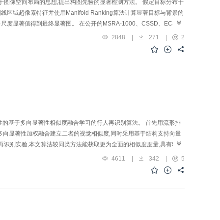
于图像空间布局的思想,提出构图先验的显著检测方法。 假定目标分布于
超像素特征并使用Manifold Ranking算法计算显著目标与背景的
显著值得到最终显著图。 在公开的MSRA-1000、CSSD、ECSSD
6%。且处理单幅图像平均时间为0.692 s,和其他算法相比也有一定优势。
2848
|
271
|
2
验的方法提高了显著目标检测的准确性。
性的基于多向显著性相似度融合学习的行人再识别算法。 首先用流形排
过多向显著性加权融合建立二者的视觉相似度,同时采用基于结构支持向量
再识别实验,本文算法较同类方法能获取更为全面的相似度度量,具有较高
量统计,本文算法的第1识别率(排名第1的搜索结果即为待查询人的比率)
4611
|
342
|
5
著性加权融合能对图像对的显著性分布进行较为全面的描述,进而得到较为全面
对背景变化具有较强的鲁棒性。