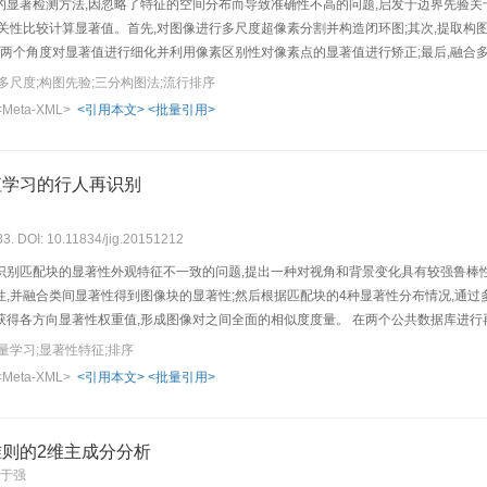
的显著检测方法,因忽略了特征的空间分布而导致准确性不高的问题,启发于边界先验关
关性比较计算显著值。首先,对图像进行多尺度超像素分割并构造闭环图;其次,提取构图线区域
景两个角度对显著值进行细化并利用像素区别性对像素点的显著值进行矫正;最后,融合多尺度
其他算法进行对比。本文方法在各数据集上准确率最高,分别为92.6%,89.2%,76.
多尺度;构图先验;三分构图法;流行排序
线周围寻找显著目标,构图先验是根据人眼注意机制研究显著性,具有合理性,且构图先
<Meta-XML>
<引用本文>
<批量引用>
值学习的行人再识别
83. DOI: 10.11834/jig.20151212
识别匹配块的显著性外观特征不一致的问题,提出一种对视角和背景变化具有较强鲁棒
性,并融合类间显著性得到图像块的显著性;然后根据匹配块的4种显著性分布情况,通
获得各方向显著性权重值,形成图像对之间全面的相似度度量。 在两个公共数据库进行
背景变化的影响。对VIPeR数据库测试集大小为316对行人图像的再识别结果进行了定
量学习;显著性特征;排序
(排名前15的搜索结果中包含待查询人的比率)为72%,具有实际应用价值。 多方向显
<Meta-XML>
<引用本文>
<批量引用>
法能够实现大场景非重叠多摄像机下的行人再识别,具有较高的识别力和识别精度,且
则的2维主成分分析
 于强