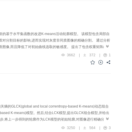
出一种新的基于水平集函数的改进K-means活动轮廓模型。 该模型包含局部自
质对分割目标的影响,进而实现对灰度非同质图像的精确分割。 通过分析
质图像,而且降低了对初始曲线选取的敏感度。 提出了包含权重矩阵函数
一种具有局部统计特性的权重函数,对灰度非同质图像的效果较好,且对
3662
|
372
|
1
(global and local correntropy-based K-means)动态组合
-based K-means)模型。然后,结合LCK模型,提出GLCK组合模型,并给出
2步,将上一步得到的轮廓作为LCK模型的初始轮廓,对图像进行精确分
本文所提模型的鲁棒性比上述模型都要好;客观上,对BSD库中的两幅自然图
3250
|
564
|
3