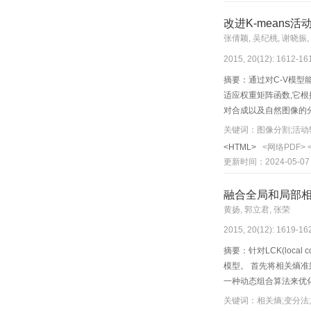
改进K-means
张倩颖, 吴纪桃, 谢晓振,
2015, 20(12): 1612-16
摘要：通过对C-V模型能
适应权重矩阵函数,它
对合成以及自然图像的
的新活动轮廓模型,根据
关键词：图像分割;活动轮廓
初始曲线位置具有稳定
<HTML>
<网络PDF>
更新时间：2024-05-07
融合全局和局部
黄扬, 郭立君, 张荣
2015, 20(12): 1619-16
摘要：针对LCK(local c
模型。 首先将相关熵准则引入
一种动态组合算法来优化
割。 主观上,对自然图
关键词：相关熵;变分法