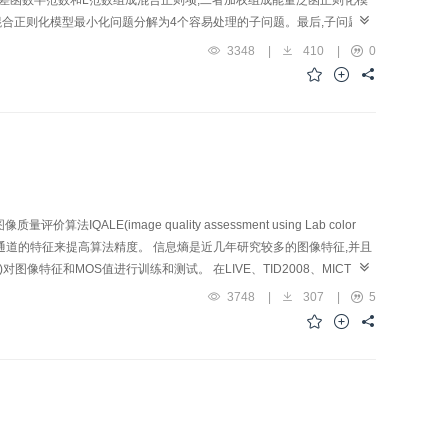
用有界变差函数半范数和L范数组成混合正则项,二者加权组成能量泛函正则化模
混合正则化模型最小化问题分解为4个容易处理的子问题。最后,子问题交
假边缘的不足。相对经典算法,本文算法提高峰值信噪比大约0.10.7
3348
|
410
|
0
比和结构相似测度,适用于恢复系统和泊松噪声模糊的图像。
image quality assessment using Lab color
入Lab色彩空间a通道和b通道的特征来提高算法精度。 信息熵是近几年研究较多的图像特征,并且
特征和MOS值进行训练和测试。 在LIVE、TID2008、MICT、
文算法IQALE的效果优于目前流行的无参考图像质量评价算法。为了验证算
3748
|
307
|
5
通过加入色彩熵特征使得算法具有较高且较稳定的精度,数据库独立性实验