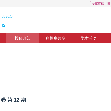
专家审稿（旧
投稿须知
数据集共享
学术活动
卷
第
12
期