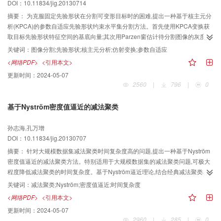
DOI：10.11834/jig.20130714
摘要：
为克服固定先验形状在分割可变形目标时的困难,提出一种基于核主元分
析(KPCA)的参数自适应先验形状约束水平集分割方法。首先使用KPCA变换获
取目标先验形状特征空间的基底向量;其次用Parzen窗估计待分割图像的灰度分
布以构造图像数据能量项;然后使用仿射变换对齐图像感兴趣区域与先验形状,从
关键词：
图像分割;先验形状;核主元分析;仿射变换;参数自适应
而将目标形状先验知识集成到分割模型中;最后在基于水平集方法求解演化方程
<网络PDF>
<引用本文>
时自适应地估计参数,实现形变目标的分割。实验结果表明,相比于CV(Chan-
更新时间：
2024-05-07
Vese)模型和单先验形状约束的水平集方法,该模型能够有效地分割不同姿态的目
2560
|
796
|
0
标形状。
基于Nyström密度值逼近的减法聚类
孙志海,孔万增
DOI：10.11834/jig.20130707
摘要：
针对大规模数据集减法聚类时间复杂度高的问题,提出一种基于Nyström
密度值逼近的减法聚类方法。特别适用于大规模数据集的减法聚类问题,可极大
程度降低减法聚类的时间复杂度。基于Nyström逼近理论,结合经典减法聚类样
本密度值计算的特点,巧妙地将Nyström理论用于减法聚类未采样样本之间密度
关键词：
减法聚类;Nyström;密度值逼近;时间复杂度
权值矩阵的逼近,从而实现了对所有样本的密度值逼近,最后沿用经典减法聚类修
<网络PDF>
<引用本文>
正样本密度值的方法,实现整个减法聚类过程。将本文算法在人工数据、标准彩
更新时间：
2024-05-07
色图像及UCI数据集上进行了实验,详细说明了本文算法利用少数采样样本逼近
2960
|
285
|
0