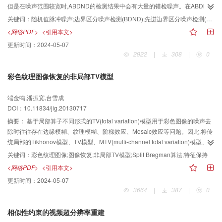
但是在噪声范围较宽时,ABDND的检测结果中会有大量的错检噪声。在ABDND
的基础上提出一种噪声检测改进算法(MABDND),算法分为两个阶段:第1阶段采
关键词：
随机值脉冲噪声;边界区分噪声检测(BDND);先进边界区分噪声检测(ABDND);开关中值滤波;噪声检测
用ABDND算法中的全局灰度值统计方法;第2阶段通过对局部灰度值的统计找出
<网络PDF>
<引用本文>
第1阶段中的错检像素,并将错检噪声恢复为非噪声像素。本文算法的优点在于利
更新时间：
2024-05-07
用第2阶段的验证技巧去校正第1阶段中产生的大量错检像素,以保证较低的漏检
2922
|
308
|
0
与错检率。以图像Lena、peppers为实验对象,实验结果表明MABDND的检测性
能优于ABDND,特别是在噪声范围较宽时,MABDND具有更好的检测性能和更强
彩色纹理图像恢复的非局部TV模型
的噪声适应能力。
端金鸣,潘振宽,台雪成
DOI：10.11834/jig.20130717
摘要：
基于局部算子不同形式的TV(total variation)模型用于彩色图像的噪声去
除时往往存在边缘模糊、纹理模糊、阶梯效应、Mosaic效应等问题。因此,将传
统局部的Tikhonov模型、TV模型、MTV(multi-channel total variation)模型、
CTV(color total variation)模型推广到基于非局部算子概念的NL-CT(non-local
关键词：
彩色纹理图像;图像恢复;非局部TV模型;Split Bregman算法;特征保持
color Tikhonov)模型、NL-LTV(non-local layered total variation)模型、NL-
<网络PDF>
<引用本文>
MTV(non-local multi-channel total variation)模型、NL-CTV(non-local color
更新时间：
2024-05-07
total variation)模型,并通过引入辅助变量和Bregman迭代参数设计了相应的快速
3664
|
387
|
0
Split Bregman算法。实验结果表明,所提出的非局部TV模型都很好地解决了局
部模型中出现的问题,在纹理、边缘、光滑度等特征保持方面取得了良好特性,其
相似性约束的视频超分辨率重建
中NL-CTV处理效果最好,但是计算效率较低。