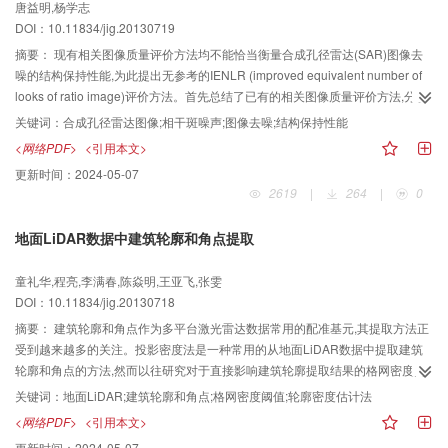
唐益明,杨学志
DOI：10.11834/jig.20130719
摘要：
现有相关图像质量评价方法均不能恰当衡量合成孔径雷达(SAR)图像去
噪的结构保持性能,为此提出无参考的IENLR (improved equivalent number of
looks of ratio image)评价方法。首先总结了已有的相关图像质量评价方法,分析
其在衡量结构保持性能方面的局限性。随后,从比值图像的等效视数(ENLR)图像
关键词：
合成孔径雷达图像;相干斑噪声;图像去噪;结构保持性能
出发,构造了新评价方法IENLR的计算公式,并通过理论分析证明其为关于结构保
<网络PDF>
<引用本文>
持性能的基本单调、有界的函数,且具有参数的可调节性。最后,通过仿真实验进
更新时间：
2024-05-07
一步验证了IENLR的良好性能,并且发现IENLR在衡量结构保持性能方面优于现
2619
|
264
|
0
有的相关质量评价方法。
地面LiDAR数据中建筑轮廓和角点提取
童礼华,程亮,李满春,陈焱明,王亚飞,张雯
DOI：10.11834/jig.20130718
摘要：
建筑轮廓和角点作为多平台激光雷达数据常用的配准基元,其提取方法正
受到越来越多的关注。投影密度法是一种常用的从地面LiDAR数据中提取建筑
轮廓和角点的方法,然而以往研究对于直接影响建筑轮廓提取结果的格网密度阈
值考虑较少。提出一种轮廓密度估计的方法,能够根据点云实际情况自动准确地
关键词：
地面LiDAR;建筑轮廓和角点;格网密度阈值;轮廓密度估计法
计算出格网密度阈值,从而提取较为准确的建筑轮廓格网。在此基础上,利用轮廓
<网络PDF>
<引用本文>
线段高程分割和密度延伸的方法对轮廓进行分割和恢复,能够提取完整的建筑轮
更新时间：
2024-05-07