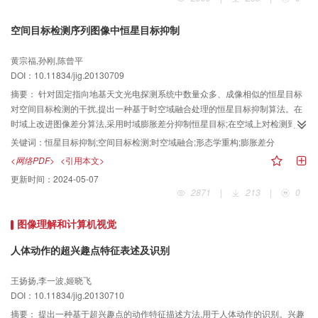
多数未采样样本密度权值、密度值以及进行减法聚类的详细过程,并给出了聚类
准确率、耗时及算法性能加速比。实验结果表明,与经典的减法聚类相比,本文算
空间目标检测序列图像中恒星目标抑制
法在不影响聚类结果的情况下,对于较大规模数据集,可显著降低减法聚类的时间
复杂度,极大程度地提高减法聚类的实时性能。
黄宗福,孙刚,陈曾平
DOI：10.11834/jig.20130709
摘要：
针对固定指向地基天文光电探测系统中数量众多、成像相似的恒星目标
对空间目标检测的干扰,提出一种基于时空域融合处理的恒星目标抑制算法。在
时域上改进图像差分算法,采用时域膨胀差分抑制恒星目标;在空域上对检测到的
恒星目标采用数学形态学重构来恢复恒星目标的完整星像,进而将形态学重构前
关键词：
恒星目标抑制;空间目标检测;时空域融合;形态学重构;膨胀差分
后的图像相消来抑制恒星目标。根据时空域融合处理机制的不同,给出了两种融
<网络PDF>
<引用本文>
合处理方法抑制恒星目标。通过实测数据对比,结果表明本文算法达到了良好的
更新时间：
2024-05-07
恒星目标抑制效果:1)能够较好地抑制恒星目标及其边缘像素;2)暗弱恒星目标也
2871
|
213
|
0
得到较好地抑制;3)恒星目标抑制后空间目标的信噪比得到了较大提升。
图像理解和计算机视觉
人体动作的超兴趣点特征表述及识别
王扬扬,李一波,姬晓飞
DOI：10.11834/jig.20130710
摘要：
提出一种基于超兴趣点的动作特征描述方法,用于人体动作的识别。兴趣