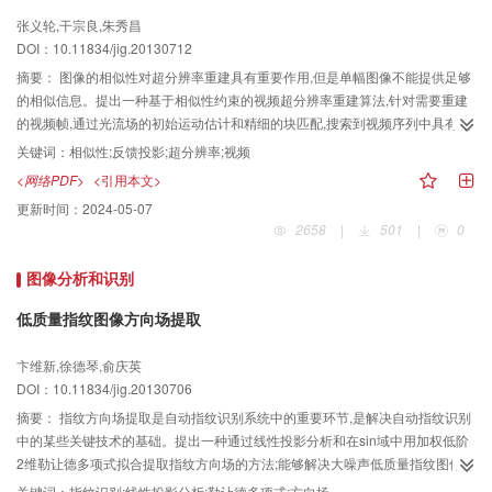
张义轮,干宗良,朱秀昌
DOI：10.11834/jig.20130712
摘要：
图像的相似性对超分辨率重建具有重要作用,但是单幅图像不能提供足够
的相似信息。提出一种基于相似性约束的视频超分辨率重建算法,针对需要重建
的视频帧,通过光流场的初始运动估计和精细的块匹配,搜索到视频序列中具有相
似的信息;然后利用相似信息不断修正迭代反投影中的重建误差。实验结果表明
关键词：
相似性;反馈投影;超分辨率;视频
本文算法能够增加图像细节,并且可以消除边缘出现的人造效应,获得清晰的图像
<网络PDF>
<引用本文>
边缘。
更新时间：
2024-05-07
2658
|
501
|
0
图像分析和识别
低质量指纹图像方向场提取
卞维新,徐德琴,俞庆英
DOI：10.11834/jig.20130706
摘要：
指纹方向场提取是自动指纹识别系统中的重要环节,是解决自动指纹识别
中的某些关键技术的基础。提出一种通过线性投影分析和在sin域中用加权低阶
2维勒让德多项式拟合提取指纹方向场的方法;能够解决大噪声低质量指纹图像方
向场难以准确提取的问题;在FVC 2000指纹数据库中的大量实验结果表明,与已
关键词：
指纹识别;线性投影分析;勒让德多项式;方向场