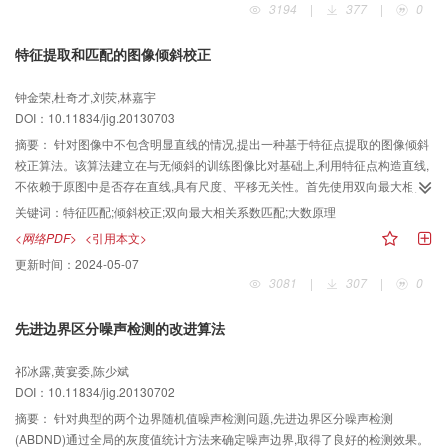
3194
|
377
|
0
特征提取和匹配的图像倾斜校正
钟金荣,杜奇才,刘荧,林嘉宇
DOI：10.11834/jig.20130703
摘要：
针对图像中不包含明显直线的情况,提出一种基于特征点提取的图像倾斜
校正算法。该算法建立在与无倾斜的训练图像比对基础上,利用特征点构造直线,
不依赖于原图中是否存在直线,具有尺度、平移无关性。首先使用双向最大相关
系数匹配,匹配正确率较高;然后利用大数原理对数据进行处理,去除误匹配的影
关键词：
特征匹配;倾斜校正;双向最大相关系数匹配;大数原理
响,该算法最少可以利用两个匹配对,即可检测出图像倾斜角度。结合应用背景,还
<网络PDF>
<引用本文>
设计了一种用于特征提取的圆形模板,具有类似于旋转不变的性质。
更新时间：
2024-05-07
3081
|
307
|
0
先进边界区分噪声检测的改进算法
祁冰露,黄宴委,陈少斌
DOI：10.11834/jig.20130702
摘要：
针对典型的两个边界随机值噪声检测问题,先进边界区分噪声检测
(ABDND)通过全局的灰度值统计方法来确定噪声边界,取得了良好的检测效果。