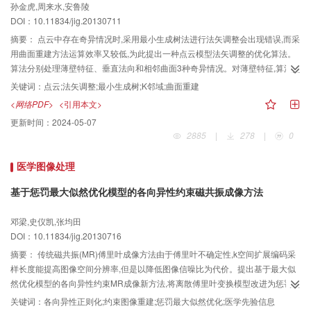
孙金虎,周来水,安鲁陵
DOI：10.11834/jig.20130711
摘要：
点云中存在奇异情况时,采用最小生成树法进行法矢调整会出现错误,而采
用曲面重建方法运算效率又较低,为此提出一种点云模型法矢调整的优化算法。
算法分别处理薄壁特征、垂直法向和相邻曲面3种奇异情况。对薄壁特征,算法提
取特征点并在该处强制进行法矢取反;对垂直法向,算法通过扩大邻域搜索范围来
关键词：
点云;法矢调整;最小生成树;K邻域;曲面重建
获得法矢变化趋势;对相邻曲面,算法在K邻域中剔除歧义邻域点,避免在最小生成
<网络PDF>
<引用本文>
树中生成错误边。实验结果表明,该算法在点云中存在奇异情况时能够进行正确
更新时间：
2024-05-07
的法矢调整,并且相较于曲面重建方法具有较高的效率。
2885
|
278
|
0
医学图像处理
基于惩罚最大似然优化模型的各向异性约束磁共振成像方法
邓梁,史仪凯,张均田
DOI：10.11834/jig.20130716
摘要：
传统磁共振(MR)傅里叶成像方法由于傅里叶不确定性,k空间扩展编码采
样长度能提高图像空间分辨率,但是以降低图像信噪比为代价。提出基于最大似
然优化模型的各向异性约束MR成像新方法,将离散傅里叶变换模型改进为惩罚约
束函数的最优值搜索问题。利用医学结构的先验信息,将正则化惩罚运算细化至
关键词：
各向异性正则化;约束图像重建;惩罚最大似然优化;医学先验信息