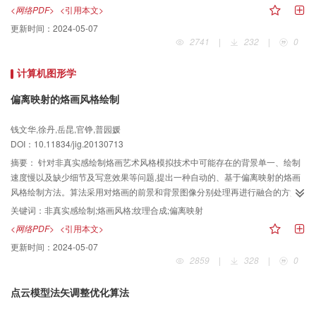
入刺激将属于同一感知对象的不同特征进行捆绑。仿真实验结果表明,该模型能
<网络PDF>
<引用本文>
够很好地实现彩色图像特征的分离和捆绑,并实现迭代次数的自动判定,对脉冲耦
更新时间：
2024-05-07
合神经网络模型在彩色图像特征捆绑的研究和应用中具有一定的参考价值。
2741
|
232
|
0
计算机图形学
偏离映射的烙画风格绘制
钱文华,徐丹,岳昆,官铮,普园媛
DOI：10.11834/jig.20130713
摘要：
针对非真实感绘制烙画艺术风格模拟技术中可能存在的背景单一、绘制
速度慢以及缺少细节及写意效果等问题,提出一种自动的、基于偏离映射的烙画
风格绘制方法。算法采用对烙画的前景和背景图像分别处理再进行融合的方法,
首先通过边界扩充、种子点填充、L2距离优化等改进的纹理合成算法,将样本合
关键词：
非真实感绘制;烙画风格;纹理合成;偏离映射
成为烙画背景图像,扩展了背景题材;其次,采用各向异性滤波平滑前景图像的结构
<网络PDF>
<引用本文>
张量场,并沿张量场局部曲线方向进行线积分卷积计算的方法突出了烙画前景写
更新时间：
2024-05-07
意风格的特点,同时通过图像增强技术增强了局部细节和结构信息。此外,采用改
2859
|
328
|
0
进的Phong光照明模型将前景图像偏离映射到背景图像中。最终的实验结果突
出了细节信息和写意效果,增强了艺术表现力,提高了绘制速度,能模拟出真实的烙
点云模型法矢调整优化算法
画艺术效果。