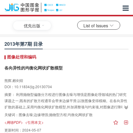
优先出版
List of Issues
2013年第7期 目录
图像处理和编码
各向异性的均衡化网状扩散模型
熊辉,赖剑煌
DOI：10.11834/jig.20130704
摘要：
利用抛物型偏微分方程进行图像去噪与增强是图像处理领域的热门研究
课题之一,既有的扩散方程通常会带来边缘平滑,以致图像变得模糊。在各向异性
扩散的基础上,采用均衡化网状扩散模型,外加调整项与约束项,对图像进行降噪处
理,且同时增强对象边缘、强化图像结构。利用该模型,设计了显式的离散计算方
关键词：
图像去噪;边缘增强;抛物型方程;均衡化网状扩散
案,并进行了实验。实验结果表明,该网状扩散模型的处理效果比既有的方法更
<网络PDF>
<引用本文>
好。
更新时间：
2024-05-07