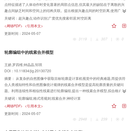
点特征描述了人体动作时变化显著的局部点信息,但其最大的缺陷在于离散的兴
趣点间缺乏时间和空间上的结构关联。提出根据兴趣点间的时空距离,使用广度
优先搜索邻居算法,将时空距离相近的兴趣点聚合成超兴趣点,该结构作为一个整
关键词：
超兴趣点;动作识别;广度优先搜索邻居;时空距离
体,反映人肢体在一定时空范围内的动作变化特征。与现有的基于局部兴趣点的
<网络PDF>
<引用本文>
动作识别算法相比,本文算法增加了兴趣点间的整体时空结构关系,提高了特征的
更新时间：
2024-05-07
区分度。实验采用两层分类方法对超兴趣点特征分类,实验结果表明该算法具有
3119
|
307
|
0
较好的识别率。
轮廓编组中的线索合并模型
王娇,罗四维,钟晶晶,邹琪
DOI：10.11834/jig.20130720
摘要：
从复杂的自然图像中获取目标轮廓是计算机视觉中的经典难题,而提供符
合人类感知特性和自然图像统计规律的线索合并模型是提高轮廓质量的关键问
题。利用连续性和相似性线索进行轮廓编组,提出一种线索合并模型,拟合格式塔
规则中连续性和相似性的统计联合条件概率。该线索合并模型解释了如何用两
关键词：
轮廓编组;格式塔规则;线索合并;神经计算
个相互独立的线索变量得到两个相关线索联合分布的特殊形式,克服了判别式模
<网络PDF>
<引用本文>
型刻意回避的相关线索合并问题,是更符合自然图像统计特性和人类感知特性的
更新时间：
2024-05-07
格式塔线索量化模型。将该模型应用于自然图像的轮廓提取中,实验结果证实了
2948
|
239
|
0
模型的有效性。