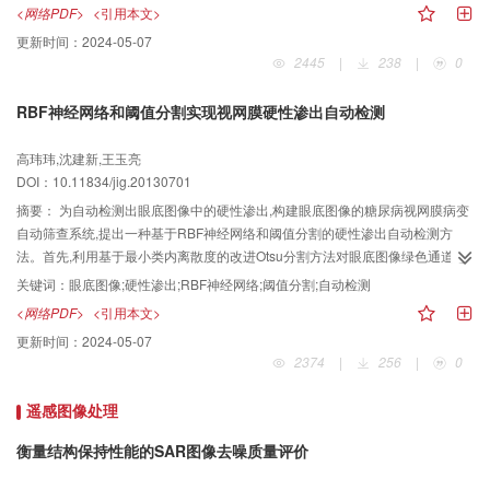
平滑区域、边界邻域、边界和边界的方向。实验结果表明,该方法不但能扩展k空
<网络PDF>
<引用本文>
间高频数据采样长度同时有效降低高斯噪声,而且能克服现有相关约束成像方法
更新时间：
2024-05-07
的二次模糊和Gibbs环状伪影。
2445
|
238
|
0
RBF神经网络和阈值分割实现视网膜硬性渗出自动检测
高玮玮,沈建新,王玉亮
DOI：10.11834/jig.20130701
摘要：
为自动检测出眼底图像中的硬性渗出,构建眼底图像的糖尿病视网膜病变
自动筛查系统,提出一种基于RBF神经网络和阈值分割的硬性渗出自动检测方
法。首先,利用基于最小类内离散度的改进Otsu分割方法对眼底图像绿色通道进
行粗分割获取病灶候选区域;然后,利用logistic回归对候选区域的多个特征进行选
关键词：
眼底图像;硬性渗出;RBF神经网络;阈值分割;自动检测
择;最后,利用候选区域的优化特征集及相应判定结果建立RBF神经网络;此外,提
<网络PDF>
<引用本文>
出采用后处理以进一步提高检测精度。利用本文方法对50幅不同颜色、不同亮
更新时间：
2024-05-07
度的眼底图像进行硬性渗出自动检测,得到图像水平灵敏度100%,特异性90.9%,
2374
|
256
|
0
准确率96.0%;病灶区域水平灵敏度93.9%,阳性预测值95.5%;平均每幅图像处理
时间13.6 s。结果表明本文方法稳定可靠,能快速有效地自动检测出眼底图像中
遥感图像处理
的硬性渗出。
衡量结构保持性能的SAR图像去噪质量评价