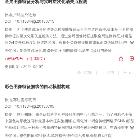
全局图像特征分析与实时层次化消失点检测
孙愿,卢鸿波,张志敏
DOI：10.11834/jig.20130715
摘要：
为了使道路场景的消失点检测能够适应不同的道路条件,提出基于全局图
像特征的层次化消失点检测方法。通过全局图像特征提取全局道路特征,将道路
分为4类并粗粒度定位道路区域。根据分类选择提取道路标识或边缘特征进行尺
度变换的线段检测或区域分割并投票消失点集,再选择使用逆透视仿射变换或色
关键词：
复杂道路场景;道路分类;全局图像特征;消失点提取与验证
彩纹理信息验证获得有效消失点。通过图像预处理移除道路车辆及阴影干扰,进
<网络PDF>
<引用本文>
一步提高检测精度。实验证明道路特征分类有效,在光照阴影、色彩纹理及遮挡
更新时间：
2024-05-07
等条件各异的场景中,层次化消失点检测方法均获得实时鲁棒的检测结果,比现有
2700
|
609
|
0
在复杂场景平均误差较小的基于本征直线方向与色彩纹理的检测方法精度与效
率分别提高37.5%和20%。
彩色图像特征捆绑的自动模型构建
徐洁,邓红霞,李海芳
DOI：10.11834/jig.20130705
摘要：
特征捆绑问题是认知科学和神经科学的中心问题之一。为了对彩色图像
中颜色与形状这两种最基本特征实施捆绑,在简化脉冲耦合神经网络(PCNN)模型
的基础上,提出一种基于矢量的特征捆绑脉冲耦合神经网络模型。在该模型中,利
用神经元的第1次脉冲发放时间将不同的特征进行分离,同时利用神经元的自身输
关键词：
彩色图像;特征捆绑;脉冲耦合神经网络;矢量模型;自动判定