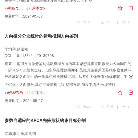
有基于梯度的指纹方向场估计算法相比,本文方法有更好的提取精度和鲁棒性,对
<网络PDF>
<引用本文>
于大噪声的低质量指纹图像能给出很好的方向场估计。
更新时间：
2024-05-07
3518
|
411
|
0
方向微分分块统计的运动模糊方向鉴别
李均利,储诚曦
DOI：10.11834/jig.20130708
摘要：
运用方向微分鉴别运动模糊方向的基本思想是将原图像视为各向同性的
一阶马尔可夫随机过程。但实际处理效果并不理想,其主要原因是很多图像并不
严格满足各向同性的一阶马尔可夫随机过程。从整个图像来看,物体形状、平坦
区域等因素都会弱化这一物理前提,造成微分图像计算不准确。为此提出一种优
关键词：
方向微分;马尔可夫随机过程;局部方差;加权平均法;分块统计
化方法,先提取多个局部方差较大的特征块,再分块进行运动模糊方向的鉴别,统计
<网络PDF>
<引用本文>
分块结果。实验结果表明,本文方法在传统的基于方向微分的加权平均法鉴别误
更新时间：
2024-05-07
差较大时,依然可以取得不错的鉴别精度。
2559
|
218
|
0
参数自适应的KPCA先验形状约束目标分割
沈霁,李元祥,周则明