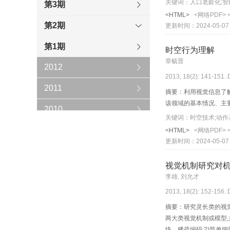
关键词：人口老龄化;智
第3期
会的进步。本文旨在讨
<HTML>
<网络PDF>
第2期
更新时间：2024-05-07
第1期
时空行为理解
章毓晋
2012
2013, 18(2): 141-151. 
2011
摘要：利用视觉信息了
该领域的基本情况、主
2010
关键词：时空技术;动作基
2009
<HTML>
<网络PDF>
更新时间：2024-05-07
2008
视觉机制研究对
2007
李雄, 刘允才
2013, 18(2): 152-156. 
2006
摘要：研究灵长类的视
两大类视觉机制或模型
络、稀疏编码;2)简单细胞