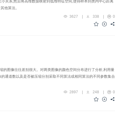
小关系;然后将高维数据映射到低维特征空间,使得样本到类内中心距离
优于其他算法。
3627
|
338
|
0
压缩的图像往往差别很大。对两类图像的颜色空间分布进行了分析,利用量
据图像的通道数以及是否被压缩分别采取不同算法或相同算法的不同参数集合
性。
2897
|
248
|
0