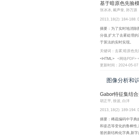
基于暗原色先验
张冰冰, 戴声奎, 孙万源
2013, 18(2): 184-188. 
摘要：为了实时地消除
分值,扩大了去雾处理的
于算法的实时实现。
关键词：去雾;暗原色先
<HTML>
<网络PDF>
更新时间：2024-05-07
图像分析和
Gabor特征集
胡正平, 徐波, 白洋
2013, 18(2): 189-194. 
摘要：稀疏编码中字典的
和姿态等变化的鲁棒性,
签的新结构化字典,新字