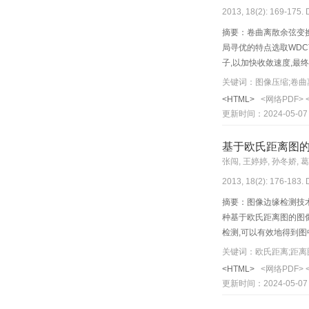
2013, 18(2): 169-175. 
摘要：卷曲离散余弦变换
局寻优的特点选取WDC
子,以加快收敛速度,最
关键词：图像压缩;卷曲
<HTML>
<网络PDF>
更新时间：2024-05-07
基于欧氏距离图
张闯, 王婷婷, 孙冬娇, 
2013, 18(2): 176-183. 
摘要：图像边缘检测技
种基于欧氏距离图的图像
检测,可以有效地得到
础。
关键词：欧氏距离;距离图
<HTML>
<网络PDF>
更新时间：2024-05-07