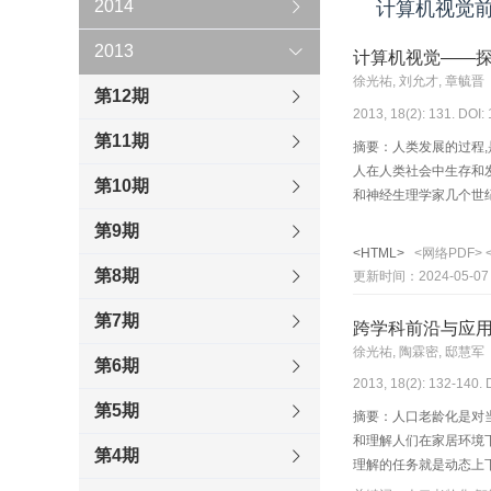
2014
计算机视觉
2013
计算机视觉——探
徐光祐, 刘允才, 章毓晋
第12期
2013, 18(2): 131. DOI:
第11期
摘要：人类发展的过程
人在人类社会中生存和
第10期
和神经生理学家几个世
第9期
<HTML>
<网络PDF>
第8期
更新时间：2024-05-07
第7期
跨学科前沿与应用
徐光祐, 陶霖密, 邸慧军
第6期
2013, 18(2): 132-140. 
第5期
摘要：人口老龄化是对
和理解人们在家居环境下
第4期
理解的任务就是动态上
解是传统的信息处理方