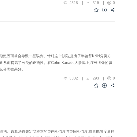
4318
|
319
|
0
试样本的贡献,因而常会导致一些误判。针对这个缺陷,提出了半监督KNN分类方
而提高了分类的正确性。在Cohn-Kanade人脸库上,序列图像的识
率高,分类效果好。
3332
|
293
|
0
维算法。该算法首先定义样本的类内相似度与类间相似度:前者能够度量样