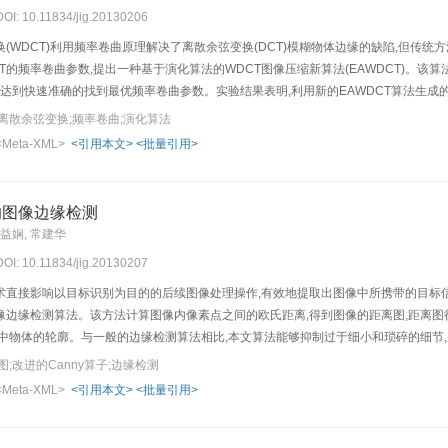
DOI: 10.11834/jig.20130206
(WDCT)利用频率卷曲原理解决了离散余弦变换(DCT)模糊物体边缘的缺陷,但传
T的频率卷曲参数,提出一种基于演化算法的WDCT图像压缩新算法(EAWDCT)。
终达到快速准确的找到最优频率卷曲参数。实验结果表明,利用新的EAWDCT算法生
离散余弦变换;频率卷曲;演化算法
<Meta-XML>
<引用本文>
<批量引用>
的图像边缘检测
葛益娴, 常建华
DOI: 10.11834/jig.20130207
术直接影响以目标识别为目的的后续图像处理操作,有效地提取出图像中所携带的目标
边缘检测算法。该方法计算图像内像素点之间的欧氏距离,得到图像的距离图,距离图很
图中物体的轮廓。与一般的边缘检测算法相比,本文算法能够抑制过于细小和琐碎的细节
;改进的Canny算子;边缘检测
<Meta-XML>
<引用本文>
<批量引用>