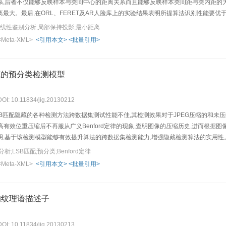
系,后者不仅能够反映样本与类间中心的距离关系而且能够反映样本类间距与类内距的大
最大。最后,在ORL、FERET及AR人脸库上的实验结果表明所提算法识别性能要
;线性鉴别分析;局部保持投影;最小距离
<Meta-XML>
<引用本文>
<批量引用>
藏的预分类检测模型
DOI: 10.11834/jig.20130212
B匹配隐藏的各种检测方法跨数据集测试性能不佳,其检测效果对于JPEG压缩的和未
高有效位重压缩后不再服从广义Benford定律的现象,查明图像的压缩历史,进而根
明,基于该检测模型能够有效提升算法的跨数据集检测能力,增强隐藏检测算法的实用
;LSB匹配;预分类;Benford定律
<Meta-XML>
<引用本文>
<批量引用>
的纹理谱描述子
DOI: 10.11834/jig.20130213