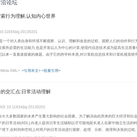
前沿论坛
索行为理解,认知内心世界
 10.11834/jig.20130201
,是一个对人类自身和环境不断观察、认识、理解和改造的过程。观察人们的动作和行
发展所必需的生活能力,也是开发以人为中心的计算,使现代信息技术成为提高生活质量
纪以来一直着迷探索的难题。由于它的跨学科本质,对计算机信息技术和计算机视觉研
<Meta-XML>
<引用本文>
<批量引用>
的交汇点:日常活动理解
DOI: 10.11834/jig.20130202
当今大多数国家的未来产生重大影响的社会因素。为了解决由此而来的巨大经济和社会
的日常活动(ADL),向老人提供日常生活辅助以尽可能地延长老人在家中独立生活的
下境下,在时间和空间上对用户的日常活动进行观察、处理、分析、推理和决策的过程。
法特别是计算机视觉方法、认知计算和推理等基础理论研究,和未来老龄化社会重大应