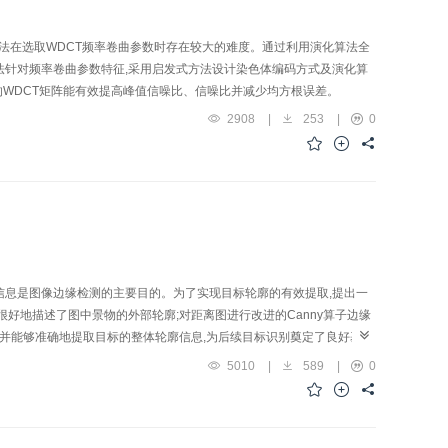
统方法在选取WDCT频率卷曲参数时存在较大的难度。通过利用演化算法全
该算法针对频率卷曲参数特征,采用启发式方法设计染色体编码方式及演化算
成的WDCT矩阵能有效提高峰值信噪比、信噪比并减少均方根误差。
2908
|
253
|
0
信息是图像边缘检测的主要目的。为了实现目标轮廓的有效提取,提出一
好地描述了图中景物的外部轮廓;对距离图进行改进的Canny算子边缘
,并能够准确地提取目标的整体轮廓信息,为后续目标识别奠定了良好基
5010
|
589
|
0