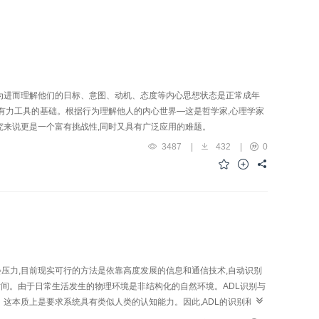
为进而理解他们的日标、意图、动机、态度等内心思想状态是正常成年
有力工具的基础。根据行为理解他人的内心世界—这是哲学家,心理学家
究来说更是一个富有挑战性,同时又具有广泛应用的难题。
3487
|
432
|
0
压力,目前现实可行的方法是依靠高度发展的信息和通信技术,自动识别
时间。由于日常生活发生的物理环境是非结构化的自然环境。ADL识别与
这本质上是要求系统具有类似人类的认知能力。因此,ADL的识别和理
用的交汇点。开展ADL识别与理解的研究将有利于推动学科的发展和社