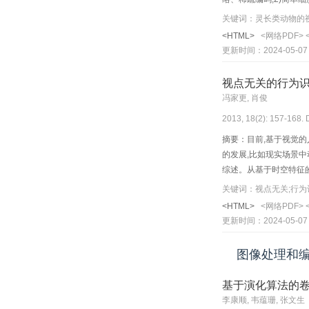
<HTML>
<网络PDF>
更新时间：2024-05-07
视点无关的行为
冯家更, 肖俊
2013, 18(2): 157-168. 
摘要：目前,基于视觉
的发展,比如现实场景
综述。从基于时空特征
情况,并对未来的研究
关键词：视点无关;行为识
<HTML>
<网络PDF>
更新时间：2024-05-07
图像处理和
基于演化算法的卷
李康顺, 韦蕴珊, 张文生