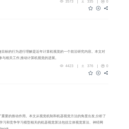
3573
|
335
|
0
ADL识别需求之间的差距,为探索研究思路提供新的方向。
趣目标的行为进行理解是近年计算机视觉的一个前沿研究内容。本文对
参与相关工作,推动计算机视觉的进展。
4423
|
376
|
0
了重要的推动作用。本文从视觉机制和机器视觉方法的角度出发,分析了
合作学习和竞争学习模型相关的机器视觉算法包括立体视觉算法、神经网
twork。