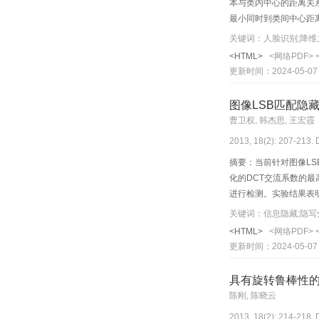
本与类内中心的距离关
最小同时到类间中心距离
关键词：人脸识别;降维
<HTML>
<网络PDF>
更新时间：2024-05-07
图像LSB匹配隐
曹卫权, 韩杰思, 王宏霞
2013, 18(2): 207-213. 
摘要：当前针对图像LS
化的DCT交流系数的最
进行检测。实验结果表
关键词：信息隐藏;隐写分析
<HTML>
<网络PDF>
更新时间：2024-05-07
具有旋转鲁棒性
陈刚, 陈晓云
2013, 18(2): 214-218. 