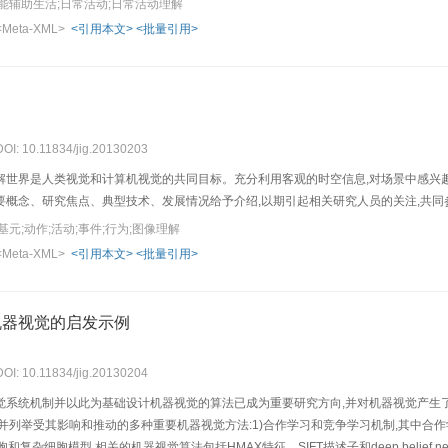
能辅助生活;日常活动;日常活动理解
论ADL的识别和理解中的技术挑战和基本科学问题,通过分析相关研究现状以及讨论与
<Meta-XML>
<引用本文>
<批量引用>
DOI: 10.11834/jig.20130203
解世界是人类视觉和计算机视觉的共同目标。充分利用客观的时空信息,对场景中感兴
要概念、研究焦点、典型技术、发展情况给予介绍,以期引起相关研究人员的关注,共同
元;动作;活动;事件;行为;图像理解
<Meta-XML>
<引用本文>
<批量引用>
机器视觉的启发示例
DOI: 10.11834/jig.20130204
觉系统机制并以此为基础设计机器视觉的算法已成为重要研究方向,并对机器视觉产生
,并列举受其影响和推动的多种重要机器视觉方法:1)合作学习和竞争学习机制,其中
和复杂细胞模型,相关的机器视觉算法包括HMAX特征、SIFT描述子和deep belief ne