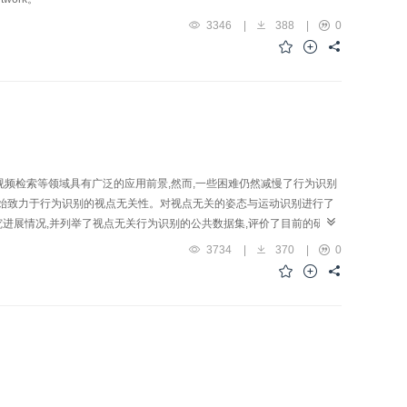
3346
|
388
|
0
频检索等领域具有广泛的应用前景,然而,一些困难仍然减慢了行为识别
开始致力于行为识别的视点无关性。对视点无关的姿态与运动识别进行了
究进展情况,并列举了视点无关行为识别的公共数据集,评价了目前的研究
3734
|
370
|
0