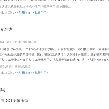
关键词：灵长类动物的视觉机制;机器视觉方法;合作学习与竞争学习;简单细胞与复杂细胞
<Meta-XML>
<引用本文>
<批量引用>
识别综述
DOI: 10.11834/jig.20130205
的人体的行为识别是一个非常活跃的研究领域。它在智能监控、感知接口和基于内容的视
中动作往往是从任意角度拍摄。因此与视点无关的行为识别就十分重要,大量的研究者
的方法,基于状态空间的方法,基于降维的方法和基于运动轨迹的方法4个方面分析了研
提出了展望。
别;状态空间;降维;轨迹
<Meta-XML>
<引用本文>
<批量引用>
编码
曲DCT图像压缩