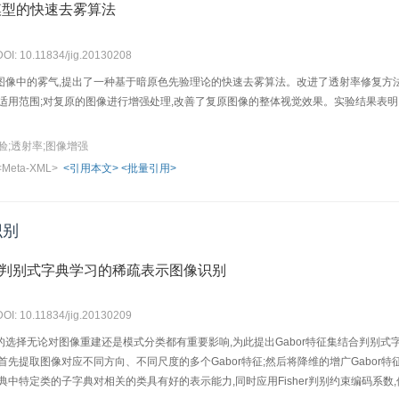
模型的快速去雾算法
DOI: 10.11834/jig.20130208
图像中的雾气,提出了一种基于暗原色先验理论的快速去雾算法。改进了透射率修复方法
适用范围;对复原的图像进行增强处理,改善了复原图像的整体视觉效果。实验结果表明
验;透射率;图像增强
<Meta-XML>
<引用本文>
<批量引用>
识别
结合判别式字典学习的稀疏表示图像识别
DOI: 10.11834/jig.20130209
选择无论对图像重建还是模式分类都有重要影响,为此提出Gabor特征集结合判别式
首先提取图像对应不同方向、不同尺度的多个Gabor特征;然后将降维的增广Gabo
典中特定类的子字典对相关的类具有好的表示能力,同时应用Fisher判别约束编码系