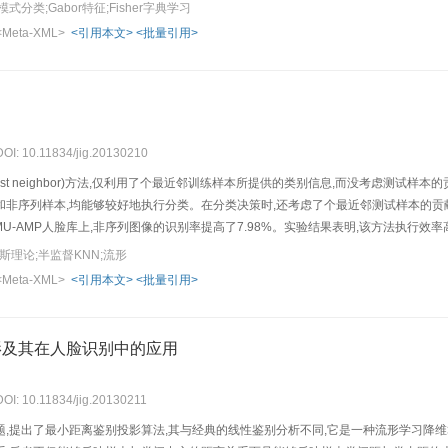
模式分类。基于3个数据库的实验结果表明本文方法具有可行性和有效性。
分类;Gabor特征;Fisher字典学习
<Meta-XML>
<引用本文>
<批量引用>
DOI: 10.11834/jig.20130210
arest neighbor)方法,仅利用了个最近邻训练样本所提供的类别信息,而没考虑测
非序列样本,均能够较好地执行分类。在分类决策时,还考虑了个最近邻测试样本的贡献,从
CMU-AMP人脸库上,非序列图像的识别率提高了7.98%。实验结果表明,该方法执行效
斯理论;半监督KNN;流形
<Meta-XML>
<引用本文>
<批量引用>
影及其在人脸识别中的应用
DOI: 10.11834/jig.20130211
题,提出了最小距离鉴别投影算法,其与经典的线性鉴别分析不同,它是一种流形学习降