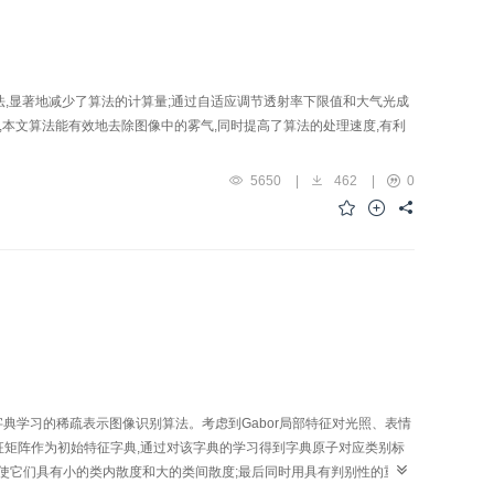
,显著地减少了算法的计算量;通过自适应调节透射率下限值和大气光成
,本文算法能有效地去除图像中的雾气,同时提高了算法的处理速度,有利
5650
|
462
|
0
字典学习的稀疏表示图像识别算法。考虑到Gabor局部特征对光照、表情
r特征矩阵作为初始特征字典,通过对该字典的学习得到字典原子对应类别标
数,使它们具有小的类内散度和大的类间散度;最后同时用具有判别性的重构