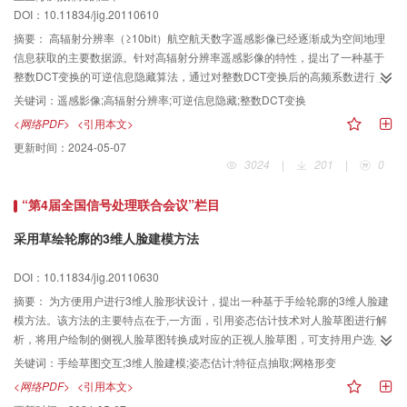
DOI：10.11834/jig.20110610
摘要：
高辐射分辨率（≥10bit）航空航天数字遥感影像已经逐渐成为空间地理
信息获取的主要数据源。针对高辐射分辨率遥感影像的特性，提出了一种基于
整数DCT变换的可逆信息隐藏算法，通过对整数DCT变换后的高频系数进行修
改来实现待隐藏信息的调制嵌入，并提出了相应的容量提升和失真控制方案，
关键词：
遥感影像;高辐射分辨率;可逆信息隐藏;整数DCT变换
且能够在精确提取隐藏信息的同时实现原始数据的完全无损恢复。实验结果表
<网络PDF>
<引用本文>
明，该算法具有较好的不可感知性，可以有效抵抗线性拉伸攻击，并且对于剪
更新时间：
2024-05-07
切、旋转、噪声，滤波等攻击都具有较强的鲁棒性。
3024
|
201
|
0
“第4届全国信号处理联合会议”栏目
采用草绘轮廓的3维人脸建模方法
DOI：10.11834/jig.20110630
摘要：
为方便用户进行3维人脸形状设计，提出一种基于手绘轮廓的3维人脸建
模方法。该方法的主要特点在于,一方面，引用姿态估计技术对人脸草图进行解
析，将用户绘制的侧视人脸草图转换成对应的正视人脸草图，可支持用户选择
多个视角绘制人脸；另一方面，采用多层映射机制建立人脸草图特征点与3维人
关键词：
手绘草图交互;3维人脸建模;姿态估计;特征点抽取;网格形变
脸特征点之间的一一对应关系，由对应特征点之间的形变量来控制生成3维人
<网络PDF>
<引用本文>
脸，保证草图笔画的几何形状信息能有效映射到3维模型中。实验结果表明，文