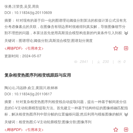
张勇,汪荣贵,吴昊,周良
DOI：10.11834/jig.20110609
摘要：
针对现有的基于归一化的图谱理论阈值分割算法的权值计算公式没有充
分考虑像素点的关联，在图像含有弱边界时很难得到真实解，导致图像细节分
割不理想的问题，本算法首先使用高斯混合模型构造新的约束条件引入到权值
计算中，使得权值计算充分地考虑像素点之间的关联。在计算图谱划分测度
关键词：
图谱理论;阈值分割;高斯混合模型;图谱划分测度
前，本算法通过高斯混合模型的均值参数自适应确定门限值的分布区间，较大
<网络PDF>
<引用本文>
地提高了图谱划分测度计算的效率。实验结果表明，相对于现有的基于归一化
更新时间：
2024-05-07
的图谱理论的阈值分割方法，本文算法具有较好的分割效果，可以保留图像更
2941
|
230
|
0
多细节。
复杂相变热图序列相变线跟踪与应用
陶沁沁,冯远静,俞立,黄国川,欧林林
DOI：10.11834/jig.20110617
摘要：
针对复杂相变热图序列相变线自动提取问题，提出一种基于帧间差分信
息的C-V主动轮廓模型提取方法。首先建立一种基于结构特征的图像精确匹配指
标，解决相变热图序列中部分帧的位置偏移问题;然后利用与模板图像的帧间差
分及差分图像的对比度增强获取有效相变信息;最后在考虑帧间相变线关联性的
关键词：
相变热图;C-V主动轮廓模型;图像分割;图像序列
基础上，提出一种融合形状先验特征的C-V主动轮廓模型相变线跟踪算法。实验
<网络PDF>
<引用本文>
结果表明，该算法解决了目前方法无法解决的序列图像中多相变线、拓扑变化