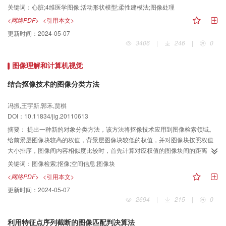
维图像。在大量医学图像的基础上，用统计方法分析得到心脏的一般形状，局
关键词：
心脏;4维医学图像;活动形状模型;柔性建模法;图像处理
部的变化范围和分布概率密度，为人类心脏建立一个数字化的计算模型。在此
<网络PDF>
<引用本文>
基础上，针对具体病人进行图像分割和形状拟合以计算其心脏静态和动态形状
更新时间：
2024-05-07
参数，然后分析得到与心脏功能相关的一些重要参数。研究内容包括心脏模型
3406
|
246
|
0
的建立,心脏静态参数分析,心脏动态功能分析,疾病分析等，对病人心脏在特定时
刻的每组图像生成其3维结构模型，为医生提供丰富有力的诊断和治疗依据。
图像理解和计算机视觉
结合抠像技术的图像分类方法
冯振,王宇新,郭禾,贾棋
DOI：10.11834/jig.20110613
摘要：
提出一种新的对象分类方法，该方法将抠像技术应用到图像检索领域。
给前景层图像块较高的权值，背景层图像块较低的权值，并对图像块按照权值
大小排序，图像间内容相似度比较时，首先计算对应权值的图像块间的距离，
再将所有块间距离加权累加作为图像间距离。新方法的有效性在牛津大学花卉
关键词：
图像检索;抠像;空间信息;图像块
图像集上得到验证，实验结果也表明，相对于传统的计算对应位置的图像块间
<网络PDF>
<引用本文>
距离的方法，新方法的检索准确度有明显的优势。
更新时间：
2024-05-07
2694
|
215
|
0
利用特征点序列截断的图像匹配判决算法