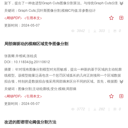
架下，提出了一种改进型Graph Cuts图像分割算法。与传统Graph Cuts分割算
法相比，该算法在模型建立上有两个方面的改进：1)将模糊C均值聚类引入数据
关键词：
Graph Cuts;贝叶斯图像分割;模糊C均值;非参数估计
约束能量函数来得到各像素在某个标记下的概率，改善了收敛性能;2)使用非参
<网络PDF>
<引用本文>
数方法估计图像的统计分布，然后用此统计量构成图像分割的先验概率，并保
更新时间：
2024-05-07
证分割结果的局部平滑。由于非参数估计是由样本直接估计得到的结果，特别
3942
|
303
|
0
适用于小样本和分布函数不恒定的情况，因此拓展了算法的适用范围。实验结
果表明，改进算法在遥感图像分割和医学图像分割中均提高了分割精度，证明
局部熵驱动的模糊区域竞争图像分割
了该算法的有效性。
张善卿,辛维斌,张桂戌
DOI：10.11834/jig.20110612
摘要：
针对现有图像分割模型对光照敏感，提出一种新的基于区域的主动轮廓
线模型。该模型能量泛函包含一个惩罚区域弧长的几何正则项和一个区域数据
拟合项，特别的是数据拟合项采用局部熵来区分不同的区域。首先，根据图像
像素空间排列之间的相关性，采用一个滑动窗函数提取图像局部熵特征,将图像
关键词：
图像分割;主动轮廓线;变分;模糊;局部熵
从灰度空间转化到相应局部熵特征空间；然后，在局部熵空间计算最大后验分
<网络PDF>
<引用本文>
割概率得出两相区域竞争模型，为了能够快速求解该模型，采用隶属度函数替
更新时间：
2024-05-07
换特征函数得到了凸的模糊区域竞争模型。最后，采用快速的Chambolle对偶
3772
|
282
|
0
方法得到全局最小解。实验结果表明，该算法可以得到令人满意的分割效果且
收敛速度快和对光照稳定。
改进的图谱理论阈值分割方法