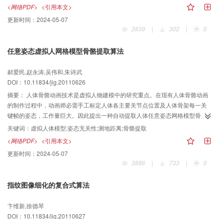
标，减少在同一背景区域中目标的误判和漏判。将自适应迭代分块检测算法与
<网络PDF>
<引用本文>
背景的区域信息结合，可以在不降低检测精度的前提下大大提高算法执行速
更新时间：
2024-05-07
度。实验结果表明，相对于传统算法，本文检测法检测结果信噪比更高，目标
2839
|
302
|
0
更加完整，运行速度平均提高了22%。
任意姿态虚拟人网格模型骨骼提取算法
郝爱民,赵永涛,吴伟和,朱诗武
DOI：10.11834/jig.20110626
摘要：
人体骨骼动画技术是虚拟人物建模中的研究重点。在现有人体骨骼动画
的制作过程中，动画师必需手工标定人体各主要关节点位置及人体骨架每一关
键帧的姿态，工作量巨大。因此提出一种自动提取人体任意姿态网格模型骨架
结构的方法。该方法首先利用模型各顶点间测地距离的几何关系自动识别人体
关键词：
虚拟人体模型;姿态无关性;测地距离;骨骼提取
位于四肢和头顶末端的5个特征点，再以特征点为起点生成等测地距离曲线族,利
<网络PDF>
<引用本文>
用等测地距离曲线将人体四肢和躯干区分开来，将这些相邻等测地线中心连接
更新时间：
2024-05-07
起来生成5条骨骼中心线，最后在中心线上根据中心夹角极小值及等测地距离曲
3886
|
733
|
0
线似圆率来确定人体关节的确切位置。实验结果表明，该算法能适应不同姿态
的人体模型，计算结果准确性高，能完全自动实现关节点定位和骨骼提取。
指纹图像细化的复合式算法
卞维新,徐德琴
DOI：10.11834/jig.20110627