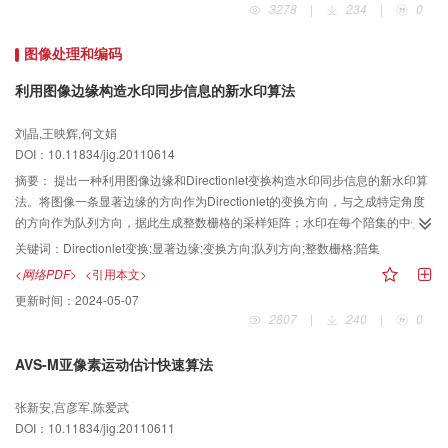
3278
|
234
|
0
图像处理和编码
利用图像边缘构造水印同步信息的新水印算法
刘晶,王映辉,何文娟
DOI：10.11834/jig.20110614
摘要：
提出一种利用图像边缘和Directionlet变换构造水印同步信息的新水印算
法。将图像一条显著边缘的方向作为Directionlet的变换方向，与之成特定角度
的方向作为队列方向，据此生成整数栅格的采样矩阵；水印在每个陪集的中低
频子带内自适应嵌入；以图像显著边缘为一坐标轴建立坐标系，在该坐标系内
关键词：
Directionlet变换;显著边缘;变换方向;队列方向;整数栅格;陪集
检测水印，可以排除几何攻击对水印位置的影响。实验结果表明,较之基于
<网络PDF>
<引用本文>
Wavelet和Contourlet的水印算法，本文方法对抗几何攻击的优势非常突出，尤
更新时间：
2024-05-07
其对旋转攻击，效果更明显。
2807
|
240
|
0
AVS-M亚像素运动估计快速算法
张新安,宫彦军,陈爱武
DOI：10.11834/jig.20110611