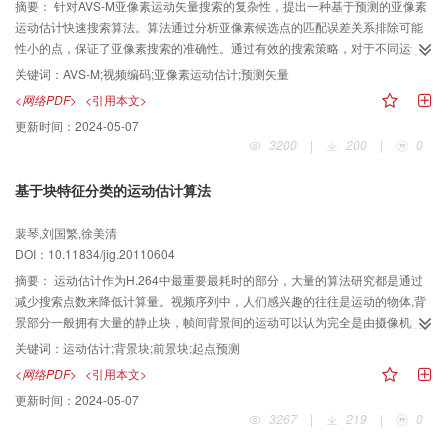
摘要：
针对AVS-M亚像素运动矢量搜索的复杂性，提出一种基于预测的亚像素
运动估计快速搜索算法。算法通过分析亚像素候选点的匹配误差关系排除可能
性小的点，保证了亚像素搜索的准确性。通过有效的搜索策略，对于不同运动
特征的视频序列，在平均PSNR下降不超过0.01dB的情况下，与亚像素全搜索
关键词：
AVS-M;视频编码;亚像素运动估计;预测矢量
算法相比，搜索点数减少65.25％87.69％，与中心偏置亚像素搜索算法相比，
<网络PDF>
<引用本文>
搜索点数减少43.67％67.38％，有效减少了亚像素运动估计的计算量。
更新时间：
2024-05-07
3200
|
200
|
0
基于块特征分类的运动估计算法
裴琴,刘国繁,徐美清
DOI：10.11834/jig.20110604
摘要：
运动估计作为H.264中最重要最耗时的部分，大量的算法研究都是通过
减少搜索点数来降低计算量。视频序列中，人们感兴趣的往往是运动的物体,背
景部分一般拥有大量的静止块，帧间背景间的运动可以认为完全是由摄像机的
运动引起的。利用背景块与前景块的图像特征结合MV预测提出一种新算法。该
关键词：
运动估计;背景块;前景块;起点预测
算法包括以下策略：静止块判断、背景块、前景块和边缘块的检测、起点预测
<网络PDF>
<引用本文>
和搜索窗口的改进，同时引进了边缘检测技术。实验结果表明，该算法与全搜
更新时间：
2024-05-07
索算法(FS)、UMHex、SUMHex相比，搜索时间减少了，而搜索精度接近FS,
3267
|
219
|
0
码率只有很小的增加。