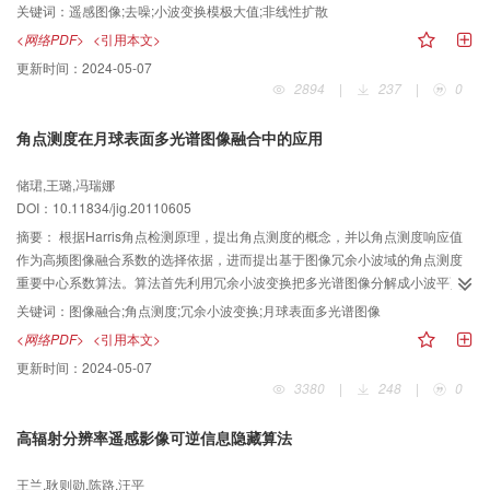
并成为研究热点。针对P-M方程和ALM模型在去除遥感高斯噪声时所存在的对
关键词：
遥感图像;去噪;小波变换模极大值;非线性扩散
图像强边缘附近的噪声难以去除和可能造成奇异点的模糊或丢失等问题，将小
<网络PDF>
<引用本文>
波变换模极大值进入到扩散模型中提出一种新的非线性扩散模型，并给出模型
更新时间：
2024-05-07
的离散化算法。该模型有效地克服了P-M模型和ALM模型在图像去噪过程中的
2894
|
237
|
0
不足，在有效去除噪声的同时，很好地保留了遥感图像的边缘和纹理细节信
息。实验结果验证了所提出模型的有效性和稳定性。
角点测度在月球表面多光谱图像融合中的应用
储珺,王璐,冯瑞娜
DOI：10.11834/jig.20110605
摘要：
根据Harris角点检测原理，提出角点测度的概念，并以角点测度响应值
作为高频图像融合系数的选择依据，进而提出基于图像冗余小波域的角点测度
重要中心系数算法。算法首先利用冗余小波变换把多光谱图像分解成小波平面
和相似平面，然后利用角点测度响应函数来估计小波平面的角点测度，用基于
关键词：
图像融合;角点测度;冗余小波变换;月球表面多光谱图像
角点测度响应值的重要中心系数融合规则融合小波平面。对相似平面则采取加
<网络PDF>
<引用本文>
权平均的融合规则，最后通过冗余小波逆变换得到融合图像。在实验中，用
更新时间：
2024-05-07
Clementine月球表面多光谱数据和SPOT5多光谱数据验证了算法的有效性，并
3380
|
248
|
0
和其他方法做了比较，除了基于视觉的主观比较以外，还引入了标准差、熵、
清晰度和相关系数等客观评价指标对融合结果进行评价，结果表明，算法有效
高辐射分辨率遥感影像可逆信息隐藏算法
地保持了原图像的细节特征，如边缘、角点等。
王兰,耿则勋,陈路,汪平