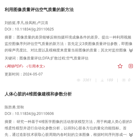
利用图像质量评估空气质量的新方法
刘皓挺,李凡,徐凤刚,卢汉清
DOI：10.11834/jig.20110625
摘要：
图像质量的差异能够反映拍摄环境成像条件的差异。提出一种利用视频
监控图像序列评估空气质量的新方法：首先定义3类图像质量评估参数，即图像
的噪声亮度比、对比度以及模糊度来度量当前图像的质量；其次对监控图像序
列连续帧数据计算上述质量参数，并将计算结果在时间轴上顺次连接形成3类时
关键词：
图像质量评估;DFA;扩散过程;空气质量评估
间序列数据；再次对上述时间序列数据中的噪声亮度比采用Gompertz增长类型
<网络PDF>
<引用本文>
扩散过程模型进行建模与分析，同时对对比度、模糊度参数使用降趋势波动性
更新时间：
2024-05-07
分析（DFA）方法进行分析；最终通过对Gompertz模型以及DFA模型的模型参
3361
|
189
|
0
数的分析，可以评估与解释空气质量程度的好坏。比较了晴天与雾天条件下模
型变化趋势的不同，大量实验亦表明此方法的有效性。
人体心脏的4维图像建模和参数分析
陈胜勇,管秋
DOI：10.11834/jig.20110606
摘要：
研究一种基于4维医学图像的活动形状模型方法，用于构建人类心脏的3
维柔性模型并进行自动化参数分析，以得到心脏各方位的量化功能指标。首
先，通过造影技术获取心脏周期内各时刻的立体图像，根据时间序列形成一组4