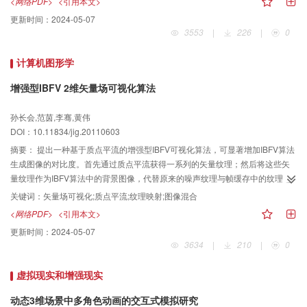
<网络PDF>
<引用本文>
重建3维模型，且与其他方法相比具有更高的精度。
更新时间：
2024-05-07
3553
|
226
|
0
计算机图形学
增强型IBFV 2维矢量场可视化算法
孙长会,范茵,李骞,黄伟
DOI：10.11834/jig.20110603
摘要：
提出一种基于质点平流的增强型IBFV可视化算法，可显著增加IBFV算法
生成图像的对比度。首先通过质点平流获得一系列的矢量纹理；然后将这些矢
量纹理作为IBFV算法中的背景图像，代替原来的噪声纹理与帧缓存中的纹理进
行图像混合生成新图。通过这种方式不仅可以准确反映流场的动态变化，而且
关键词：
矢量场可视化;质点平流;纹理映射;图像混合
增强了矢量线间的对比，同时还可以获得较高的绘制速度。
<网络PDF>
<引用本文>
更新时间：
2024-05-07
3634
|
210
|
0
虚拟现实和增强现实
动态3维场景中多角色动画的交互式模拟研究