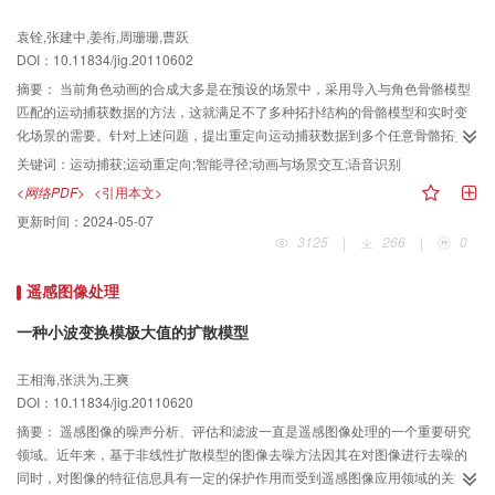
袁铨,张建中,姜衔,周珊珊,曹跃
DOI：10.11834/jig.20110602
摘要：
当前角色动画的合成大多是在预设的场景中，采用导入与角色骨骼模型
匹配的运动捕获数据的方法，这就满足不了多种拓扑结构的骨骼模型和实时变
化场景的需要。针对上述问题，提出重定向运动捕获数据到多个任意骨骼拓扑
结构的算法，通过采用以实时3维动态寻径算法为基础的角色智能寻径模型，结
关键词：
运动捕获;运动重定向;智能寻径;动画与场景交互;语音识别
合语音用户接口代替图形用户接口的方法，实现虚拟角色在动态3维场景中的真
<网络PDF>
<引用本文>
实感运动。实验结果表明，本方法可以合成流畅而逼真的，与环境实时交互的
更新时间：
2024-05-07
角色动画，提高了数据重用性，降低了动画合成成本，满足不同动态3维场景中
3125
|
266
|
0
动画合成的需要。
遥感图像处理
一种小波变换模极大值的扩散模型
王相海,张洪为,王爽
DOI：10.11834/jig.20110620
摘要：
遥感图像的噪声分析、评估和滤波一直是遥感图像处理的一个重要研究
领域。近年来，基于非线性扩散模型的图像去噪方法因其在对图像进行去噪的
同时，对图像的特征信息具有一定的保护作用而受到遥感图像应用领域的关注