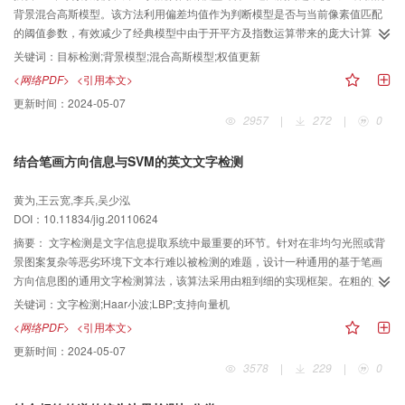
背景混合高斯模型。该方法利用偏差均值作为判断模型是否与当前像素值匹配
的阈值参数，有效减少了经典模型中由于开平方及指数运算带来的庞大计算
量；同时引入持续平稳时间的概念，采用非线性权值更新方法，能够使较长时
关键词：
目标检测;背景模型;混合高斯模型;权值更新
间停留在场景中的物体迅速成为背景。实验结果表明，该方法显著提高了背景
<网络PDF>
<引用本文>
模型的计算效率。
更新时间：
2024-05-07
2957
|
272
|
0
结合笔画方向信息与SVM的英文文字检测
黄为,王云宽,李兵,吴少泓
DOI：10.11834/jig.20110624
摘要：
文字检测是文字信息提取系统中最重要的环节。针对在非均匀光照或背
景图案复杂等恶劣环境下文本行难以被检测的难题，设计一种通用的基于笔画
方向信息图的通用文字检测算法，该算法采用由粗到细的实现框架。在粗的文
字行定位中，利用Haar小波和LBP描述符，建立与原图像相对应的笔画方向信
关键词：
文字检测;Haar小波;LBP;支持向量机
息图，经滤波，连通域分析以及PPA后得到候选的文字行；在文字行精确分类
<网络PDF>
<引用本文>
中，利用SVM分类器，并结合多种文字的纹理特征，确认最终的文本行区域。
更新时间：
2024-05-07
针对图片数据库ICDAR03的实验表明该算法能在不同条件下快速，准确地检测
3578
|
229
|
0
出文字区域，文字检测的精确率为0.64，召回率为0.67。