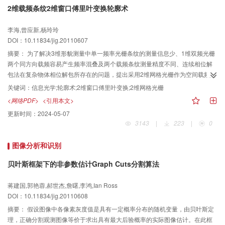
2维载频条纹2维窗口傅里叶变换轮廓术
李海,曾应新,杨玲玲
DOI：10.11834/jig.20110607
摘要：
为了解决3维形貌测量中单一频率光栅条纹的测量信息少、1维双频光栅
两个同方向载频容易产生频率混叠及两个载频条纹测量精度不同、连续相位解
包法在复杂物体相位解包所存在的问题，提出采用2维网格光栅作为空间载频光
栅条纹联合2维窗口傅里叶变换的傅里叶变换轮廓术。两个载频相互垂直，减少
关键词：
信息光学;轮廓术;2维窗口傅里叶变换;2维网格光栅
可能的频谱混叠；应用2维窗口傅里叶变换进行频谱分析和设计带宽自动调整的
<网络PDF>
<引用本文>
滤波器分离出两个1维变形光栅条纹，在一幅变形网格光栅图像中得到两个方向
更新时间：
2024-05-07
光栅各自所对应的包裹相位分布；并且应用查表法解包得到真实调制相位分
3143
|
223
|
0
布。与1维单频和1维双频比较，这种技术可以获得两倍相同精度的测量信息，
并能对复杂物体的相位分布进行解包。给出了详细的理论推导、计算机模拟和
图像分析和识别
实验结果，证实了该方法的可行性。
贝叶斯框架下的非参数估计Graph Cuts分割算法
蒋建国,郭艳蓉,郝世杰,詹曙,李鸿,Ian Ross
DOI：10.11834/jig.20110608
摘要：
假设图像中各像素灰度值是具有一定概率分布的随机变量，由贝叶斯定
理，正确分割观测图像等价于求出具有最大后验概率的实际图像估计。在此框