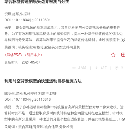
结合标签传递的镜头边界检测与分类
倪煜,赵耀,朱振峰
DOI：10.11834/jig.20110601
摘要：
镜头是视频的基本组成单元，其自动检测与分类是视频分析的重要任
务。为了有效利用视频流视觉上的感知特性，提出一种基于标签传递的镜头边
界检测与分类算法。该算法利用半监督学习的标签传递机制，通过视频流中连
续多帧之间的相关性，将预先构造的初始状态标签通过相关图不断传递，以揭
关键词：
镜头检测;标签传递;镜头分类;支持向量机
示不同镜头变化类型的视觉感知特征。然后利用多类SVM分类器进行镜头类型
<网络PDF>
<引用本文>
分类。实验结果表明，本文算法能有效识别多种镜头类型，对视频分析、检索
更新时间：
2024-05-07
等具有一定实用价值。
3188
|
187
|
0
利用时空背景模型的快速运动目标检测方法
陈明生,梁光明,孙即祥,刘东华,赵键
DOI：10.11834/jig.20110616
摘要：
为了弥补运动目标检测中传统混合高斯背景模型仅对单个像素建模、运
算耗时的不足，通过提取背景时间统计特征和空间区域特征建立模型，针对模
型中的高斯分量采用一种改进的分量个数自适应算法，并在此模型基础上，提
出一种自适应迭代分块目标检测方法。通过包含区域信息的背景模型检测目
关键词：
混合高斯;背景区域;自适应;分块检测