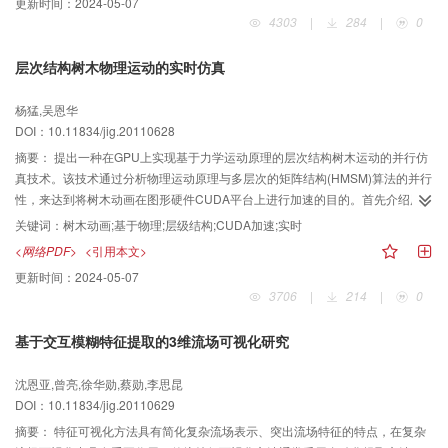
更新时间：
2024-05-07
中方法能快速生成形状新颖的特定人脸，可有效支持用户进行3维人脸形状的手
4303
|
284
|
0
绘建模。
层次结构树木物理运动的实时仿真
杨猛,吴恩华
DOI：10.11834/jig.20110628
摘要：
提出一种在GPU上实现基于力学运动原理的层次结构树木运动的并行仿
真技术。该技术通过分析物理运动原理与多层次的矩阵结构(HMSM)算法的并行
性，来达到将树木动画在图形硬件CUDA平台上进行加速的目的。首先介绍层
次结构树木在外力诸如风力等作用下的物理运动原理；然后，针对树木的物理
关键词：
树木动画;基于物理;层级结构;CUDA加速;实时
运动以及层次结构叠加算法详细地进行并行性分析；之后着重阐述CUDA框架
<网络PDF>
<引用本文>
下树木运动的并行结构设计过程与并行算法的详细设计方法；最后在GPU上执
更新时间：
2024-05-07
行树木物理运动仿真。实验结果表明，该技术不但能够生成真实感较强的树木
3706
|
214
|
0
动画序列，还能够实时模拟基于物理的树木运动。同时，该技术给计算机动画
的加速算法提供了很好的思想。
基于交互模糊特征提取的3维流场可视化研究
沈恩亚,曾亮,徐华勋,蔡勋,李思昆
DOI：10.11834/jig.20110629
摘要：
特征可视化方法具有简化复杂流场表示、突出流场特征的特点，在复杂