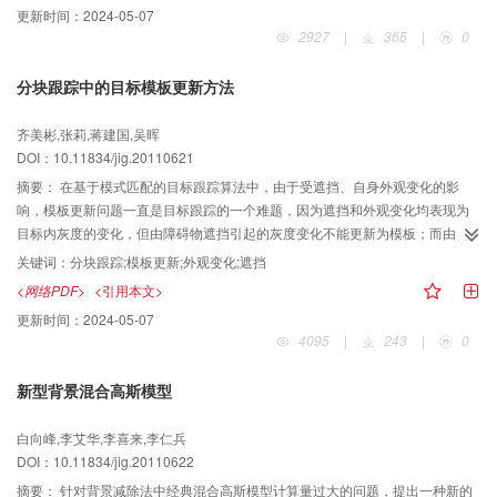
更新时间：
2024-05-07
等问题，能适应多种不同类型的模型实验物，且运算速度较经典C-V模型有很大
2927
|
365
|
0
提高。基于该算法开发的软件系统在实际中得到成功应用。
分块跟踪中的目标模板更新方法
齐美彬,张莉,蒋建国,吴晖
DOI：10.11834/jig.20110621
摘要：
在基于模式匹配的目标跟踪算法中，由于受遮挡、自身外观变化的影
响，模板更新问题一直是目标跟踪的一个难题，因为遮挡和外观变化均表现为
目标内灰度的变化，但由障碍物遮挡引起的灰度变化不能更新为模板；而由目
标自身引起的灰度变化又要即时地更新为模板。为此，提出一种带有遮挡和外
关键词：
分块跟踪;模板更新;外观变化;遮挡
观变化判断的局部模板更新算法。算法使用分块模板并根据目标中变化的信息
<网络PDF>
<引用本文>
分别来自目标和背景的概率来区别外观变化和遮挡这两种情况。目标被部分遮
更新时间：
2024-05-07
挡时，通过不更新模板来防止障碍物信息混入模板；目标外观变化时，提出一
4095
|
243
|
0
种新的局部模板更新算法以适应目标的不断变化。实验结果表明，该算法既能
较好地适应目标的外观变化，又具有较强的抗遮挡能力，比整体模板更新算法
新型背景混合高斯模型
具有更好的鲁棒性。
白向峰,李艾华,李喜来,李仁兵
DOI：10.11834/jig.20110622
摘要：
针对背景减除法中经典混合高斯模型计算量过大的问题，提出一种新的