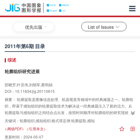
优先出版
List of Issues
2011年第6期 目录
综述
轮廓组织研究进展
邵晓芳,叶灵伟,刘朝军,蔡明娟
DOI：10.11834/jig.20110615
摘要：
轮廓提取是图像信息处理、机器视觉等领域中的经典难题之一。轮廓组
织，即基于感知组织的轮廓提取技术为解决这一经典难题注入了新的活力。从
轮廓提取与感知组织之间结合点出发，按照时间顺序对轮廓组织的研究现状进
行比较,全面总结并分析现有方法的特点和不足，最后指出了进一步研究的发展
关键词：
轮廓组织;感知组织;格式塔定律;轮廓提取;感知
方向。
<网络PDF>
<引用本文>
更新时间：
2024-05-07