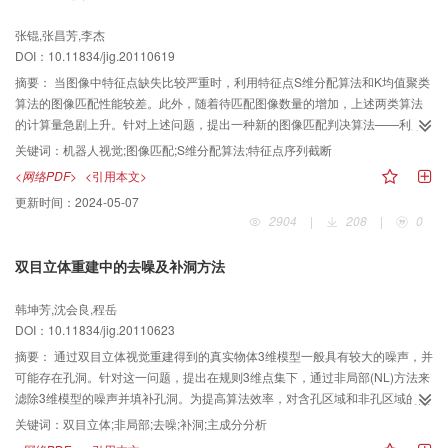
张锟,张昌芳,李杰
DOI：10.11834/jig.20110619
摘要：
当图像中特征点缺失比较严重时，利用特征点S维分配算法和K均值聚类
算法的图像匹配性能较差。此外，随着待匹配图像数量的增加，上述两类算法
的计算量急剧上升。针对上述问题，提出一种新的图像匹配判决算法——利用
特征点序列截断的匹配判决。该算法利用了匹配特征点之间的匹配度量大于非
关键词：
机器人视觉;图像匹配;S维分配算法;特征点序列截断
匹配特征点之间的匹配度量，以及同一匹配簇中来源于同一图像的特征点不超
<网络PDF>
<引用本文>
过一个的先验知识，一方面对特征点缺失具有较强的鲁棒性，另一方面克服了
更新时间：
2024-05-07
上述两类算法中的组合爆炸问题。仿真实验证实了所提算法的有效性。
2904
|
208
|
0
双目立体重建中的去噪及补洞方法
韩坤芳,沈会良,程岳
DOI：10.11834/jig.20110623
摘要：
通过双目立体视觉重建得到的真实物体3维模型一般具有较大的噪声，并
可能存在孔洞。针对这一问题，提出在规则3维点集下，通过非局部(NL)方法来
滤除3维模型的噪声并填补孔洞。为提高算法效率，对含孔区域和非孔区域的点
集，分别做基本NL滤波和基于主成分分析的NL滤波，然后进一步通过NL方法
关键词：
双目立体;非局部;去噪;补洞;主成分分析
对孔洞做填补。实验结果表明，对于多种真实物体，所提出的方法均能有效地