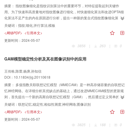
摘要：
指纹图像细化是指纹识别算法中的重要环节，对特征提取起到关键作
用。为了快速和高质量地对指纹图像进行细化，对快速细化算法和改进OPTA细
化算法不足产生的内在原因进行分析，提出一种新的复合式指纹图像细化算
法，该算法设计一套预处理模板，避免了快速细化算法形成的毛刺，并对改进
关键词：
指纹;细化;并行算法;模板
OPTA算法进行了优化。大量实验结果表明，该算法不但具有以往算法的优点，
<网络PDF>
<引用本文>
有较好的细化速度，而且细化质量有显著地提高，细化后的图像光滑几乎无毛
更新时间：
2024-05-07
刺。
3856
|
263
|
0
GAM模型稳定性分析及其在图像识别中的应用
王传栋,陈蕾,杨庚,孙知信
DOI：10.11834/jig.20110618
摘要：
多值指数关联联想记忆模型（MMECAM）是一种高存储容量的自联想记
忆神经网络。在详细分析其优缺点的基础上，通过改进MMECAM模型的更新规
则，首先提出一个新的高斯自联想记忆模型（GAM），然后通过定义简单的能
量函数从理论上证明其在同、异步方式下的稳定性，从而保证所存储的模式能
关键词：
联想记忆;稳定性;相似性测度;神经网络;图像识别
最终成为GAM的稳定点；其次，通过引入一般相似性测度进一步提出广义GAM
<网络PDF>
<引用本文>
模型（G-GAMs）框架，使得GAM模型成为其特例;最后，将GAM模型应用于单
更新时间：
2024-05-07
样本图像识别，计算机模拟证实了该模型的鲁棒性能。
3825
|
188
|
0