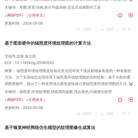
均值坐标（differential mean value coordinates），根据源动画来变形目标网
关键词：
草图;变形;动画;差分均值坐标;交互式动画制作工具
格；(3)对齐各部分变形后的目标网格，通过求解最小化约束函数，以获取光滑
<网络PDF>
<引用本文>
的目标网格，从而生成目标动画的关键帧；(4)对由步骤(3)产生的结果进行插
更新时间：
2024-05-08
值，即可产生完整的目标对象的3维动画。通过对上述几个方面的深入研究，以
2684
|
208
|
0
及将这些成果集成在原型系统中的结果表明，该方法具有以下特点：①既不需
要源网格和目标网格有相同的顶点数和三角面片数，也不需要有类似的拓扑信
基于图形硬件的辐照度环境纹理图的计算方法
息；②源动画既可以是3维的，也可以是2维视频或Flash；③目标对象可以是无
结构化的点云数据。实践表明，该方法直观易用，可以生成逼真的3维动画。最
艾祖亮,彭耿,张立民
后通过从狗、猫、蛇、人体的3维动画与2维车轮视频的合成来产生复杂的马车
DOI：10.11834/jig.20080520
动画，对该方法进行了验证。另外，原型系统还通过产生其他几个例子来进一
步验证其通用性和鲁棒性。
摘要：
辐照度环境纹理图是绘制任意光照环境下漫反射物体表面的一种有效的
方法。为了实现动态光照环境下辐照度环境纹理图的实时绘制，基于当前的通
用图形硬件，提出了一种采用顶点着色器快速计算辐照度环境纹理图的方法。
该方法从分析球面调和函数入手，首先得出环境贴图的二次多项式表达形式；
关键词：
辐照度;环境纹理图;球面调和函数;顶点着色;分级细化纹理
然后用顶点着色程序对多项式系数和球面调和函数进行加速计算，以快速生成
<网络PDF>
<引用本文>
辐照度环境纹理图；最后对于动态光照环境，则通过对环境纹理图的分级细化
更新时间：
2024-05-08
来加快光照系数的计算，进而实现了动态光照环境下辐照度环境纹理图的重新
2884
|
206
|
0
绘制。实验表明，在动态光照条件下，采用该方法在获取真实感光照效果的同
时，其运算速度也能满足交互系统的需求。
基于嗅觉神经网络仿生模型的纹理图像生成算法