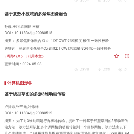
仿真图像与真实医学图像进行实验，结果表明该算法能够准确地找到较优的变
换函数，并且将作用区域限制在较小范围内。该方法结合了基于特征点和基于
基于复数小波域的多聚焦图像融合
像素配准方法的优点，有效的搜索策略保证了变换函数准确性，是一种可行
的、鲁棒的局部医学图像配准方法。
孙巍,王珂,袁国良,王楠
DOI：10.11834/jig.20080518
摘要：
多聚焦图像融合 Q shift DT CWT 邻域梯度 模值 一致性校验
关键词：
多聚焦图像融合;Q shift;DT CWT;邻域梯度;模值;一致性校验
<网络PDF>
<引用本文>
更新时间：
2024-05-08
2846
|
255
|
0
计算机图形学
基于线型草图的多源3维动画传输
卢涤非,张三元,叶修梓
DOI：10.11834/jig.20080519
摘要：
为了对3维动画进行鲁棒地传输，提出了一种基于线型草图的3维动画传
输方法，该方法可以把多个源网格的动画传输到一个目标网格。该方法由以下
几个步骤组成：(1)使用线型草图在源网格和目标网格间建立映射；(2)使用差分