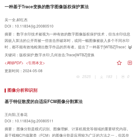
印对图像的质量影响很小，并对常规图像处理操作具有良好的鲁棒性。
一种基于Trace变换的数字图像版权保护算法
吴一全,郝红杰
DOI：10.11834/jig.20080510
摘要：
数字水印技术被视为一种有效的数字图像版权保护技术，但当水印信息
因嵌入算法的公开而被一些攻击所破坏时，或同一幅图像被嵌入多个不同水印
时，都不能有效地检测出数字作品的所有者。提出了一种基于[WTBZ]Trace变换
和标识信息的数字图像版权保护算法。该算法基于Trace变换进行数字作品的特
关键词：
版权保护;数字水印;几何攻击;Trace[WTBZ]变换
征提取，并在第三方机构进行登记注册从而获得标识信息，然后根据标识信息
<网络PDF>
<引用本文>
确认数字作品的所有权。文中给出了算法的实验结果，并与传统的几何矩不变
更新时间：
2024-05-08
量算法进行了比较，结果表明，该算法对旋转、缩放、剪切及其组合、仿射变
2525
|
193
|
0
换、去掉部分行等几何攻击以及滤波和JPEG压缩攻击具有更高的稳健性。
图像分析和识别
基于特征散度的自适应FCM图像分割算法
王向阳,王春花
DOI：10.11834/jig.20080511
摘要：
图像分割是模式识别、图像理解、计算机视觉等领域的重要研究内容。
基于模糊C均值聚类（FCM）的图像分割是应用较为广泛的方法之一，但其存