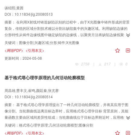
谈绍熙,黄茜
DOI：10.11834/jig.20080513
摘要：
在利用X射线对铸造缺陷识别的过程中，由于X光图像中铸件形成的背景
复杂，传统的区域分割技术难以分割出缺陷集中的兴趣区域。利用缺陷边缘的
分形特性从铸件边缘线图中确定缺陷的边缘线，以聚类方法将缺陷边缘线聚集
的区域，即缺陷集中的兴趣区域分割出来。针对汽车铝合金轮毂铸件X光图像，
关键词：
图像分割;兴趣区域;分形;铸件;X光图像
用铸造缺陷区域的分割实验结果证明了该方法的有效性。
<网络PDF>
<引用本文>
更新时间：
2024-05-08
2758
|
217
|
0
基于格式塔心理学原理的几何活动轮廓模型
周昌雄,曹丰文,崔鸣,颜廷秦,张尤赛
DOI：10.11834/jig.20080514
摘要：
基于格式塔心理学原理提出了一种几何活动轮廓模型，并将其应用于图
像分割。当轮廓曲线远离目标边界时，应用格式塔心理学目标 背景原则，其能
量函数主要由区域间差异性组成；当轮廓曲线位于目标边界附近时，应用格式
塔心理学接近性原则，其能量函数主要由区域内一致性组成。该模型符合知觉
关键词：
格式塔心理学原理;几何活动轮廓模型;图像分割
特性，是几何活动轮廓模型的一般形式，且融合图像区域信息和边界信息。通
<网络PDF>
<引用本文>