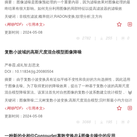
摘要：
图像滤噪是图像预处理的一个重要内容，因为滤噪效果对图像处理的最
终结果有很大影响。如何充分利用图像的局部特征以提高滤波器的滤噪效
关键词：
非线性滤波;概率统计;RADON变换;纹理分析;主方向
<网络PDF>
<引用本文>
更新时间：
2024-05-08
2782
|
255
|
0
复数小波域的高斯尺度混合模型图像降噪
严奉霞,成礼智,彭思龙
DOI：10.11834/jig.20080504
摘要：
由于复数小波变换具有近似平移不变性和良好的方向选择性，因此适用
于图像去噪。为了取得更好的降噪效果，提出了一种基于复数小波的高斯尺度
混合模型降噪算法。该算法首先对自然图像的复数小波系数建立统计模型，即
将位于相邻位置和尺度的系数邻域建模为一个高斯尺度混合模型；然后用该模
关键词：
图像降噪;二元树复数小波变换;高斯尺度混合模型;贝叶斯最小均方估计
型对子带系数进行贝叶斯最小均方估计，以达到降低噪声的目的。由于这一模
<网络PDF>
<引用本文>
型很好地利用了复数小波系数幅值尺度间和尺度内的相关性，因此可以取得较
更新时间：
2024-05-08
好的降噪效果。实验结果表明，该算法无论从峰值信噪比还是从主观视觉上都
3088
|
195
|
0
优于一些传统的降噪算法。
一种新的全相位Contourlet离散变换在图像去噪中的应用