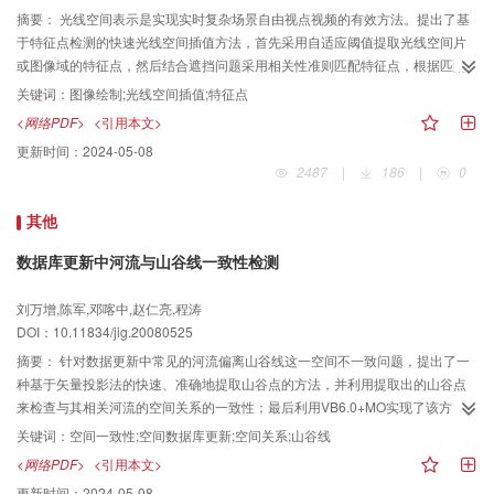
摘要：
光线空间表示是实现实时复杂场景自由视点视频的有效方法。提出了基
于特征点检测的快速光线空间插值方法，首先采用自适应阈值提取光线空间片
或图像域的特征点，然后结合遮挡问题采用相关性准则匹配特征点，根据匹配
的特征点将光线空间分割成不同对象区域并进行插值，以实现快速任意视点图
关键词：
图像绘制;光线空间插值;特征点
像绘制。实验结果表明，该方法能快速插值光线空间数据，生成的光线空间数
<网络PDF>
<引用本文>
据信噪比高、绘制的任意视点图像的主客观质量也较高。
更新时间：
2024-05-08
2487
|
186
|
0
其他
数据库更新中河流与山谷线一致性检测
刘万增,陈军,邓喀中,赵仁亮,程涛
DOI：10.11834/jig.20080525
摘要：
针对数据更新中常见的河流偏离山谷线这一空间不一致问题，提出了一
种基于矢量投影法的快速、准确地提取山谷点的方法，并利用提取出的山谷点
来检查与其相关河流的空间关系的一致性；最后利用VB6.0+MO实现了该方
法，并进行了大量的数据测试，取得了较好的效果。
关键词：
空间一致性;空间数据库更新;空间关系;山谷线
<网络PDF>
<引用本文>
更新时间：
2024-05-08