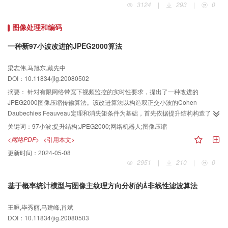
3124
|
293
|
0
和分析。根据统计分析结果可看到我国图像工程在2007年许多新进展的情况。
特别值得指出，在上述15种期刊上所发表的图像工程文献数量在2007年有大幅
图像处理和编码
增加并达到历史最高，显示了图像工程研究在中国继续发展的趋势。
一种新97小波改进的JPEG2000算法
梁志伟,马旭东,戴先中
DOI：10.11834/jig.20080502
摘要：
针对有限网络带宽下视频监控的实时性要求，提出了一种改进的
JPEG2000图像压缩传输算法。该改进算法以构造双正交小波的Cohen
Daubechies Feauveau定理和消失矩条件为基础，首先依据提升结构构造了一
组对称的双正交97小波；然后用新构造的97小波取代JPEG2000标准中的
关键词：
97小波;提升结构;JPEG2000;网络机器人;图像压缩
CDF97小波，该新97小波算法不仅比CDF97小波的计算处理速度更快，而且在
<网络PDF>
<引用本文>
保持几乎相同的压缩性能的同时，能够大大简化图像压缩中的运算量；最后，
更新时间：
2024-05-08
通过将改进的算法应用于网络机器人视频监控系统的实验表明，该算法是可行
2951
|
210
|
0
的。
基于概率统计模型与图像主纹理方向分析的非线性滤波算法
王晅,毕秀丽,马建峰,肖斌
DOI：10.11834/jig.20080503