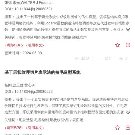
张锦,李光,WALTER J Freeman
DOI：10.11834/jig.20080521
摘要：
提出了一种基于嗅觉系统生成纹理图像的仿生模型。该模型结构模拟嗅
觉神经网络的结构，利用Logsitic函数的混沌特性调整每次迭代过程中的模型参
数，使用简单的周期函数作为模型节点的激活函数实现纹理的重复，并引入随
机噪声来模拟脑在进行信息处理时的背景噪声。实验结果表明，该模型可以生
关键词：
嗅觉神经网络;仿生模型;纹理图像;随机噪声
成丰富而多变的纹理图像，引入的随机噪声也起到了积极的作用，可以明显地
<网络PDF>
<引用本文>
丰富纹理图像的变化。此外，模型生成纹理图像的效率也高于传统的BP神经网
更新时间：
2024-05-08
络模型。
3013
|
190
|
0
基于层状纹理切片表示法的短毛造型系统
杨刚,曹卫群,黄心渊
DOI：10.11834/jig.20080522
摘要：
提出了一个真实感短毛的实时绘制与造型系统。该系统采用快速的层状
纹理切片技术进行毛发表示，保证了真实感短毛绘制和造型的实时性。在毛发
造型方面，系统采用倒伏向量场和长度标量场来控制模型表面短毛的形态变
化，并提供了多种造型工具，如梳理、吹风、引力棒、插值、扰动等。利用这
关键词：
毛发造型;毛发绘制;层状纹理切片;表面场
些造型工具，用户可以灵活、直观地对短毛形态进行编辑与设计。系统还提供
<网络PDF>
<引用本文>
了一个毛发纹理生成器，使用户可以通过设计毛发纹理来对毛发的粗细、疏密