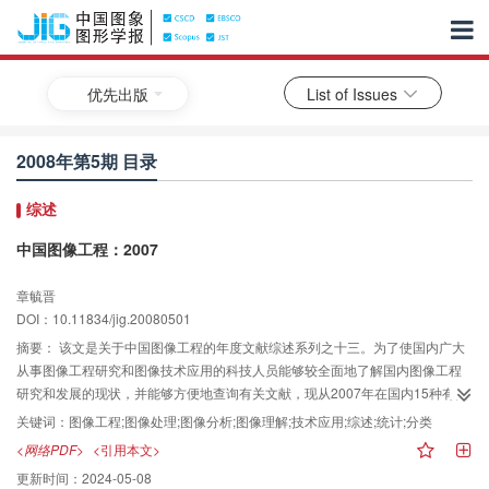
优先出版
List of Issues
2008年第5期 目录
综述
中国图像工程：2007
章毓晋
DOI：10.11834/jig.20080501
摘要：
该文是关于中国图像工程的年度文献综述系列之十三。为了使国内广大
从事图像工程研究和图像技术应用的科技人员能够较全面地了解国内图像工程
研究和发展的现状，并能够方便地查询有关文献，现从2007年在国内15种有关
图像工程重要中文期刊的共118期上发表的3 312篇学术研究和技术应用文献
关键词：
图像工程;图像处理;图像分析;图像理解;技术应用;综述;统计;分类
中，选取出895篇属于图像工程领域的文献，并根据各文献的主要内容将其分别
<网络PDF>
<引用本文>
归入图像处理、图像分析、图像理解、技术应用和综述5个大类，然后进一步分
更新时间：
2024-05-08
入23个专业小类（与去年相同）。在此基础上还进行了各期刊各类文献的统计