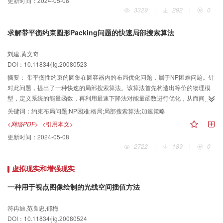
更新时间：
2024-05-08
和颜色等属性进行整体控制。实验结果表明，本文系统具有较强的短毛造型能
3329
|
292
|
0
力，并具有非常好的可操作性和用户交互性。
求解带平衡约束圆形Packing问题的快速局部搜索算法
刘建,黄文奇
DOI：10.11834/jig.20080523
摘要：
带平衡性约束的圆集在圆容器内的布局优化问题，属于NP困难问题。针
对此问题，提出了一种快速的局部搜索算法。该算法首先构造出等价的物理模
型，定义系统的能量函数，再利用最速下降法对能量函数进行优化，从而间接
得到问题的近似解。在局部搜索算法中引入加速策略，提高了计算效率。最后
关键词：
约束布局问题;NP困难;格局;局部搜索算法;加速策略
通过两个算例的数值计算，验证了该方法的可行性和有效性。
<网络PDF>
<引用本文>
更新时间：
2024-05-08
2722
|
189
|
0
虚拟现实和增强现实
一种用于视点图像绘制的光线空间插值方法
符冉迪,范良忠,郁梅
DOI：10.11834/jig.20080524