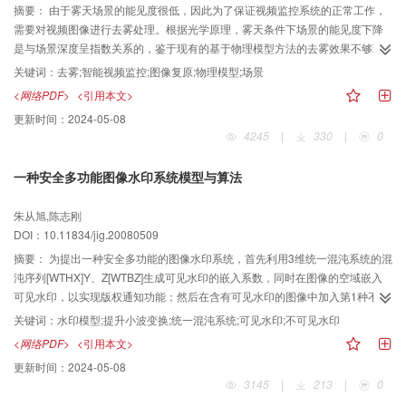
摘要：
由于雾天场景的能见度很低，因此为了保证视频监控系统的正常工作，
需要对视频图像进行去雾处理。根据光学原理，雾天条件下场景的能见度下降
是与场景深度呈指数关系的，鉴于现有的基于物理模型方法的去雾效果不够理
想，因此提出了一种新的基于物理模型的图像复原方法，该方法首先对雾天场
关键词：
去雾;智能视频监控;图像复原;物理模型;场景
景的光学成像建模；然后借助于一张晴天和一张雾天场景的参考图像，计算出
<网络PDF>
<引用本文>
场景各点的深度比关系，最后利用深度关系复原雾天图像或雾天视频。实验结
更新时间：
2024-05-08
果证明，该方法是有效的和实用的。
4245
|
330
|
0
一种安全多功能图像水印系统模型与算法
朱从旭,陈志刚
DOI：10.11834/jig.20080509
摘要：
为提出一种安全多功能的图像水印系统，首先利用3维统一混沌系统的混
沌序列[WTHX]Y、Z[WTBZ]生成可见水印的嵌入系数，同时在图像的空域嵌入
可见水印，以实现版权通知功能；然后在含有可见水印的图像中加入第1种不可
见水印，以实现版权保护功能；最后再在消除可见水印的图像中加入第2种不可
关键词：
水印模型;提升小波变换;统一混沌系统;可见水印;不可见水印
见水印，以实现非授权拷贝跟踪。两种不可见水印的嵌入位置都由统一混沌系
<网络PDF>
<引用本文>
统的混沌序列[WTHX]X、Y[WTBZ]随机选择，并基于一种新的双参数量化技术
更新时间：
2024-05-08
在选择的图像子块小波域低频系数中嵌入水印，并能进行盲提取。实验结果表
3145
|
213
|
0
明，可见水印能被授权用户完全消除，但很难被非授权用户消除；而不可见水