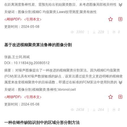
在距离测度鲁棒性差、需预先给出初始聚类数目、未考虑图像局部相关特性等
问题。为克服上述缺点，通过引入特征散度进行距离测度，并结合聚类有效性
关键词：
图像分割;模糊C 均值聚类;Laws纹理测度;聚类有效性
指数自适应确定初始聚类数目和根据Laws纹理测度提取图像特征等措施，提出
<网络PDF>
<引用本文>
了一种新的FCM图像分割算法。实验结果表明，该新算法可以有效地提高图像
更新时间：
2024-05-08
的分割效果（特别是纹理图像），其分割结果优于现有FCM图像分割方案。
3300
|
229
|
0
基于改进模糊聚类算法鲁棒的图像分割
张扬,王士同,韩斌
DOI：10.11834/jig.20080512
摘要：
对噪声图像提出了一种改进的模糊聚类分割算法。因为模糊C均值聚类
(FCM)算法具有对噪声数据敏感的缺点，该算法通过提升意义更趋明晰的模糊隶
属度来改变模糊聚类中的目标函数，即通过在标准的FCM算法中使用到类的
Voronoi cell的距离来取代到类的原型的欧氏距离，从而增强了聚类结果的鲁棒
关键词：
图像分割;模糊聚类;鲁棒性;Voronoi;cell
性。实验结果表明,改进的算法较之于FCM对于噪声图像的分割有更好的鲁棒
<网络PDF>
<引用本文>
性。
更新时间：
2024-05-08
2838
|
264
|
0
一种在铸件缺陷识别中的区域分形分割方法