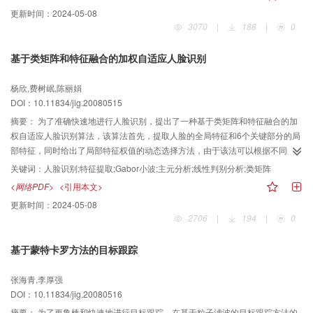
过侧脑室和肿瘤医学图像分割实验，其结果表明，该模型对模糊边界图像的自
更新时间：
2024-05-08
动分割具有一定的普适性，能达到满意的分割效果。将该模型应用到多目标的
3070
|
188
|
0
免疫细胞图像分割中，能一次性完成将细胞质从细胞核和体液两种不同背景中
分割出来的任务。
基于类矩阵和特征融合的加权自适应人脸识别
杨欣,费树岷,陈丽娟
DOI：10.11834/jig.20080515
摘要：
为了准确快速地进行人脸识别，提出了一种基于类矩阵和特征融合的加
权自适应人脸识别算法，该算法首先，提取人脸的全局特征和6个关键部分的局
部特征，同时给出了局部特征权值的动态选择方法，由于该法可以根据不同的
训练集得出不同的权值，因而增强了算法的自适应能力；然后通过将全局和局
关键词：
人脸识别;特征提取;Gabor小波;主元分析;线性判别分析;类矩阵
部特征加权融合来得出样本的特征矩阵；接着设计出了一种加权PCA方法用于
<网络PDF>
<引用本文>
对样本矩阵进行降维；再进一步提出类矩阵的概念，同时给出并证明了类矩阵
更新时间：
2024-05-08
的推导公式，并据此得出一种新的投影准则；最后，将类矩阵和试验样本分别
2706
|
194
|
0
进行投影，并根据其欧氏距离的大小得出试验人脸的最终类别。试验表明，该
算法不仅计算速度快、识别率高，而且能有效解决LDA小样本空间问题，应用
基于蒙特卡罗方法的目标跟踪
前景良好。
张海青,李厚强
DOI：10.11834/jig.20080516
摘要：
为了更鲁棒和快速地进行目标跟踪，在基于粒子滤波的目标跟踪方法的