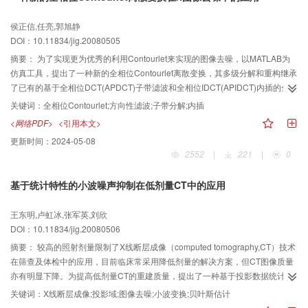
侯正信,任亮,郭旭静
DOI：10.11834/jig.20080505
摘要：
为了实现更为优秀的利用Contourlet来实现的图像去噪，以MATLAB为
仿真工具，提出了一种新的全相位Contourlet离散变换，其多级分解和重构继承
了已有的基于全相位DCT(APDCT)子带滤波和全相位IDCT(APIDCT)内插的全相
位Contourlet，其方向滤波则是采用一种基于DCT的全相位方向滤波器组
关键词：
全相位Contourlet;方向性滤波;子带分解;内插
(APDFB)。APDFB具有良好的方向选择性，而且重构算法简单，只要将各个方
<网络PDF>
<引用本文>
向图像直接相加即可。实验结果表明，将新的全相位Contourlet离散变换应用在
更新时间：
2024-05-08
图像去噪中，与原Contourlet相比，在信噪比有所提高的同时，图像视觉效果也
2552
|
221
|
0
更好。
基于统计特性的小波噪声抑制在低剂量CT中的应用
王东明,卢虹冰,张军英,刘欣
DOI：10.11834/jig.20080506
摘要：
较高的照射剂量限制了X线断层成像（computed tomography,CT）技术
在筛查及体检中的应用，目前临床常采用降低剂量的解决方案，但CT图像质量
亦有明显下降。为提高低剂量CT的重建质量，提出了一种基于投影数据统计特
性的小波去噪算法。通过分析低剂量投影数据的噪声特性，发现在投影域其噪
关键词：
X线断层成像;投影域;图像去噪;小波变换;贝叶斯估计
声均值和方差接近非线性高斯分布，根据非平稳噪声在平稳小波域中的性质，