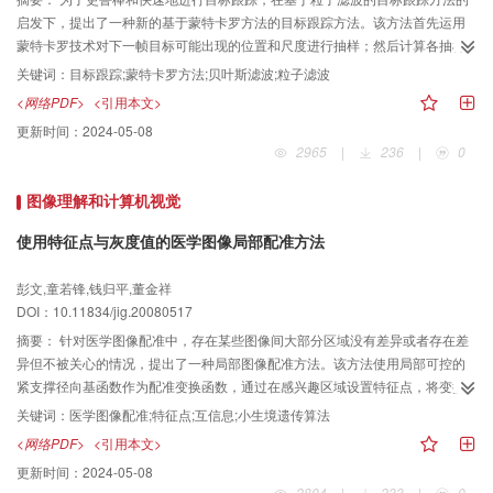
启发下，提出了一种新的基于蒙特卡罗方法的目标跟踪方法。该方法首先运用
蒙特卡罗技术对下一帧目标可能出现的位置和尺度进行抽样；然后计算各抽样
与参考目标的相似度；最后通过估计目标状态来获得跟踪目标。实验表明，该
关键词：
目标跟踪;蒙特卡罗方法;贝叶斯滤波;粒子滤波
方法无需目标运动信息，特别适用于目标灵活运动时的跟踪，与现有的算法相
<网络PDF>
<引用本文>
比，不仅算法实现简单，同时有较好的鲁棒性和通用性。
更新时间：
2024-05-08
2965
|
236
|
0
图像理解和计算机视觉
使用特征点与灰度值的医学图像局部配准方法
彭文,童若锋,钱归平,董金祥
DOI：10.11834/jig.20080517
摘要：
针对医学图像配准中，存在某些图像间大部分区域没有差异或者存在差
异但不被关心的情况，提出了一种局部图像配准方法。该方法使用局部可控的
紧支撑径向基函数作为配准变换函数，通过在感兴趣区域设置特征点，将变换
函数作用范围限制在图像中某一特定区域，保持其他区域不发生变形。利用图
关键词：
医学图像配准;特征点;互信息;小生境遗传算法
像间的互信息量作为测度函数，更加精确地求解变换函数。在优化策略的选择
<网络PDF>
<引用本文>
中，将图像配准看作为寻优过程，采用基于小生境的遗传算法优化变换函数参
更新时间：
2024-05-08
数，能够克服经典遗传算法早熟、搜索能力差等缺点。通过对已知变换函数的
2804
|
233
|
0