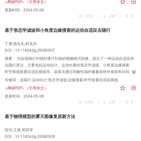
<网络PDF>
<引用本文>
结合贝叶斯估计方法对小波系数进行基于最小均方误差的自适应滤波,实现了图
更新时间：
2024-05-08
像信噪分离的目的。滤波完成后，采用常规滤波反投影（FBP）法重建CT图
3263
|
246
|
0
像。较传统算法，该方法具有较高的信噪比，实验结果表明，该算法能够有效
地抑制噪声，且较好地保留图像细节。
基于形态学滤波和小角度边缘搜索的运动自适应去隔行
丁勇,陆生礼,时龙兴
DOI：10.11834/jig.20080507
摘要：
为实现隔行扫描到逐行扫描的视频格式转换，提出了一种运动自适应的
去隔行算法，主要包括运动估计、运动向量的形态学滤波、小角度边缘搜索、
时空插值权重自适应插值等。该算法通过同极性场的像素块绝对值差和(SAD)与
运动阈值的比较实现运动估计，并对运动向量进行形态学滤波处理，消除噪声
关键词：
去隔行;运动估计;形态学滤波;边缘搜索;时空权重自适应插值
影响。在小角度边缘搜索中采用自适应搜索半径和并行搜索树的策略实现最小
<网络PDF>
<引用本文>
6°的检测精度。最后，通过时空权重自适应的插值算法实现去隔行处理，取得
更新时间：
2024-05-08
了很好的处理效果。
3406
|
235
|
0
基于物理模型的雾天图像复原新方法
陈功,王唐,周荷琴
DOI：10.11834/jig.20080508