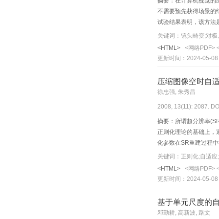
摘要：在计算机视觉的
不需要预先获得场景的
试验结果表明，该方法
关键词：镜头畸变;对极
<HTML>
<网络PDF>
更新时间：2024-05-08
压缩图像空时自
徐忠强, 朱秀昌
2008, 13(11): 2087. DO
摘要：所谓超分辨率(S
正则化理论的基础上，
化参数在SR重建过程
合压缩图像的应用。
关键词：正则化;自适应
<HTML>
<网络PDF>
更新时间：2024-05-08
基于单元尺度的
邓勤耕, 高新波, 路文