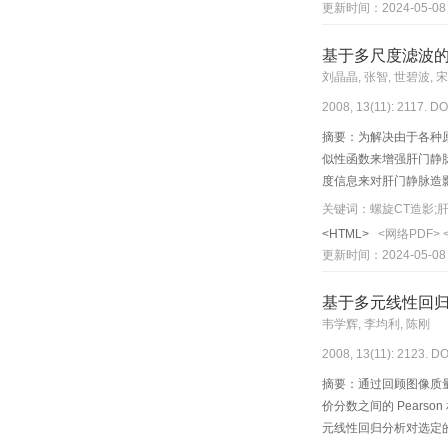
更新时间：2024-05-08
基于多尺度滤波的
刘晶晶, 张智, 世碧波, 
2008, 13(11): 2117. DO
摘要：为解决由于各种
似性函数来增强肝门静
度信息来对肝门静脉造影
关键词：螺旋CT造影;肝门
<HTML>
<网络PDF>
更新时间：2024-05-08
基于多元线性回
韦学辉, 李均利, 陈刚
2008, 13(11): 2123. DO
摘要：通过回顾图像质
价分数之间的 Pear
元线性回归分析对选定