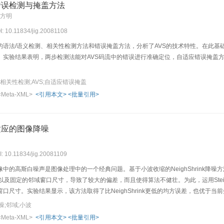
错误检测与掩盖方法
肖方明
I: 10.11834/jig.20081108
语法/语义检测、相关性检测方法和错误掩盖方法，分析了AVS的技术特性。在此基础上提
。实验结果表明，两步检测法能对AVS码流中的错误进行准确定位，自适应错误掩盖
相关性检测;AVS;自适应错误掩盖
<Meta-XML>
<引用本文>
<批量引用>
适应的图像降噪
I: 10.11834/jig.20081109
中的高斯白噪声是图像处理中的一个经典问题。基于小波收缩的NeighShrink降噪方法
l阈值以及固定的邻域窗口尺寸，导致了较大的偏差，而且使得算法不健壮。为此，运用Stei
尺寸。实验结果显示，该方法取得了比NeighShrink更低的均方误差，也优于当前尖端
;邻域;小波
<Meta-XML>
<引用本文>
<批量引用>