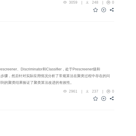
明，新方法在各个方面都具有较好的鲁棒性。
3059
|
248
|
0
scriminator和Classifier，处于Prescreener级和
的聚类步骤，然后针对实际应用情况分析了常规算法在聚类过程中存在的问
得到的聚类结果验证了聚类算法改进的有效性。
2961
|
237
|
0