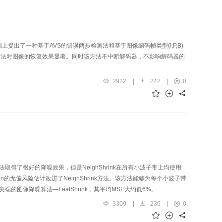
出了一种基于AVS的错误两步检测法和基于图像编码帧类型(I,P,B)
方法对图像的恢复效果显著。同时该方法不中断解码器，不影响解码器的
2922
|
242
|
0
取得了很好的降噪效果，但是NeighShrink在所有小波子带上均使用
n的无偏风险估计改进了NeighShrink方法。该方法能够为每个小波子带
的图像降噪算法—FeatShrink，其平均MSE大约低6%。
3309
|
236
|
0