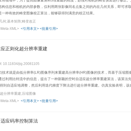
应用领域中，为了提高图像量测和3维重建的精度，必须对相机的畸变误差进行修正。
结构信息和相机的内部参数，仅利用两张影像同名点集之间的内在几何关系，即可求
是一种有效的畸变图像校正算法，能够获得到满意的校正结果。
几何;基本矩阵;畸变改正
<Meta-XML>
<引用本文>
<批量引用>
适应正则化超分辨率重建
I: 10.11834/jig.20081105
R)技术就是由低分辨率(LR)图像序列来重建高分辨率(HR)图像的技术，而基于压
通过利用比特流中的信息，提出了一种新颖的空时自适应超分辨率重建算法，该算法
中得到自适应地调整，然后利用迭代梯度下降法进行超分辨率重建。仿真实验表明，该自
;超分辨率重建;压缩图像
<Meta-XML>
<引用本文>
<批量引用>
自适应码率控制算法