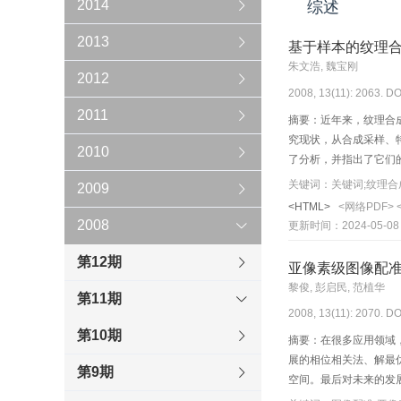
2014
综述
2013
基于样本的纹理
朱文浩, 魏宝刚
2012
2008, 13(11): 2063. DO
2011
摘要：近年来，纹理合
究现状，从合成采样、
2010
了分析，并指出了它们
关键词：关键词;纹理合成
2009
<HTML>
<网络PDF>
2008
更新时间：2024-05-08
第12期
亚像素级图像配
黎俊, 彭启民, 范植华
第11期
2008, 13(11): 2070. DO
第10期
摘要：在很多应用领域
展的相位相关法、解最
第9期
空间。最后对未来的发