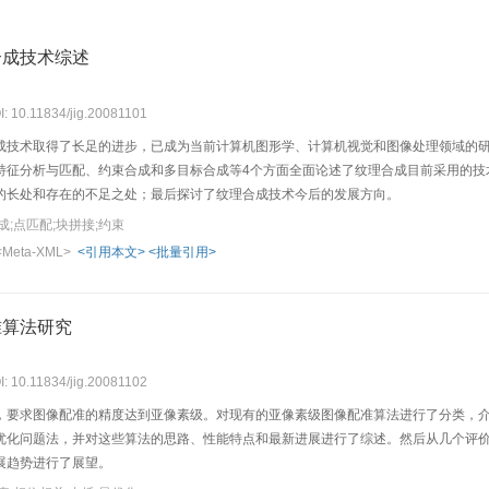
合成技术综述
I: 10.11834/jig.20081101
成技术取得了长足的进步，已成为当前计算机图形学、计算机视觉和图像处理领域的
特征分析与匹配、约束合成和多目标合成等4个方面全面论述了纹理合成目前采用的技
的长处和存在的不足之处；最后探讨了纹理合成技术今后的发展方向。
;点匹配;块拼接;约束
<Meta-XML>
<引用本文>
<批量引用>
准算法研究
I: 10.11834/jig.20081102
，要求图像配准的精度达到亚像素级。对现有的亚像素级图像配准算法进行了分类，
优化问题法，并对这些算法的思路、性能特点和最新进展进行了综述。然后从几个评
展趋势进行了展望。