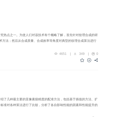
研究热点之一。为使人们对该技术有个概略了解，首先针对纹理合成的研
术方法；然后从合成质量、合成效率等角度对典型的纹理合成算法进行
4651
|
349
|
0
介绍了几种最主要的亚像素级精度的配准方法，包括基于插值的方法、扩
价标准对各种算法进行了比较，分析了各自影响性能的因素和性能提升的