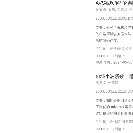
AVS视频解码的
杨文勇, 黄晁, 李锦涛, 
2008, 13(11): 2106. DO
摘要：研究了视频误码的
的自适应错误掩盖方法
实时解码速度。
关键词：语法/语义检测;
<HTML>
<网络PDF>
更新时间：2024-05-08
邻域小波系数自
周登文, 申晓留
2008, 13(11): 2112. DO
摘要：如何去除自然图像
了次优的universa
确定最优的阈值和邻域窗口
关键词：自适应;图像降噪
<HTML>
<网络PDF>