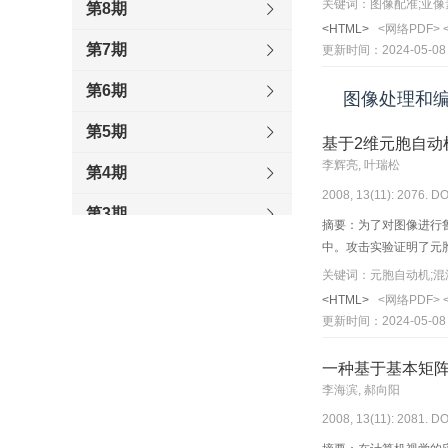
关键词：图像配准;亚像素
第8期
<HTML>
<网络PDF>
第7期
更新时间：2024-05-08
第6期
图像处理和
第5期
基于2维元胞自动
李辉亮, 叶瑞松
第4期
2008, 13(11): 2076. DO
第3期
摘要：为了对图像进行
中。攻击实验证明了元
第2期
关键词：元胞自动机;混
第1期
<HTML>
<网络PDF>
更新时间：2024-05-08
2007
一种基于基本矩
2006
李海滨, 郝向阳
2008, 13(11): 2081. DO