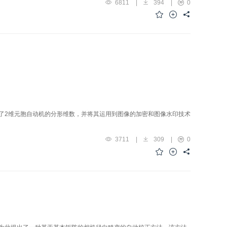
6811
|
394
|
0
了2维元胞自动机的分形维数，并将其运用到图像的加密和图像水印技术
3711
|
309
|
0