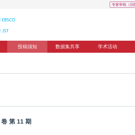
专家审稿（旧
投稿须知
数据集共享
学术活动
卷
第
11
期