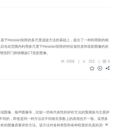
于Hessian矩阵的多尺度滤波方法的基础上，提出了一种利用新的相
在此范围内利用多尺度下Hessian矩阵的特征值性质和造影图像的灰
地增强肝门静脉螺旋CT造影图像。
3306
|
252
|
0
压缩图像、噪声图像等，比较一些有代表性的评价方法的预测值与主观评
灵敏度是不同的，即使是同一种方法在不同相关系数上的表现也不一致。采用多
分析的图像质量评价方法。该方法对各种类型和各种程度的失真的灵敏度