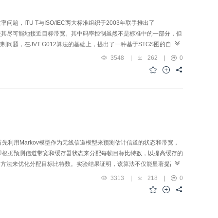
ITU T与ISO/IEC两大标准组织于2003年联手推出了
以使其尽可能地接近目标带宽。其中码率控制虽然不是标准中的一部分，但
问题，在JVT G012算法的基础上，提出了一种基于STGS图的自适应
动相当。而且具有较小的运算复杂度，易于实时实现。
3548
|
262
|
0
先利用Markov模型作为无线信道模型来预测估计信道的状态和带宽，
，即根据预测信道带宽和缓存器状态来分配每帧目标比特数，以提高缓存的
nge方法来优化分配目标比特数。实验结果证明，该算法不仅能显著提高平
3313
|
218
|
0