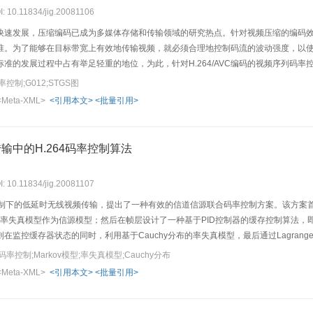
I: 10.11834/jig.20081106
速发展，压缩编码已成为多媒体存储和传输领域的研究热点。针对视频压缩的编码效率问题，
编码标准。为了能够在目标带宽上有效地传输视频，就必须合理地控制码流的波动强度，
准的发展过程中占有举足轻重的地位，为此，针对H.264/AVC编码的视频序列码率控制
码率控制算法。该算法在编码时产生的码率波动总是与G012算法产生的最小码率波
率控制;G012;STGS图
<Meta-XML>
<引用本文>
<批量引用>
输中的H.264码率控制算法
I: 10.11834/jig.20081107
机制下的低延时无线视频传输，提出了一种有效的信道信源联合码率控制方案。该方案首
布的率失真模型作为信源模型；然后在帧层设计了一种基于PID控制器的缓存控制算法
在监控缓存器状态的同时，利用基于Cauchy分布的率失真模型，最后通过Lagra
幅减少跳帧数目。
控制;Markov模型;率失真模型;Cauchy分布
<Meta-XML>
<引用本文>
<批量引用>