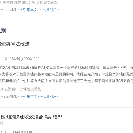
稳定。将新方法与选定的各种具有代表性的图像质量评价方法进行比较，实验结果表
相关系数;线性回归分析;人眼视觉系统
<Meta-XML>
<引用本文>
<批量引用>
识别
的聚类算法改进
I: 10.11834/jig.20081112
R)自动目标识别(简称ATR)算法是一个标准的目标检测算法，该算法分为3级：Prescreener、Di
or级之间的聚类算法对于检测算法的整体性能有重要的影响。为此首先介绍了常规聚类算法
顺序和准聚类中心计算方法两个方面对聚类算法进行了改进，基于两幅实际SAR图像
聚类算法;聚类中心;伴随权系数
<Meta-XML>
<引用本文>
<批量引用>
标检测的快速收敛混合高斯模型
彦明
I: 10.11834/jig.20081113