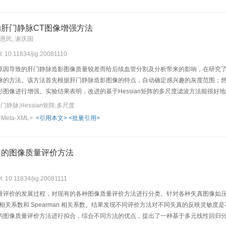
肝门静脉CT图像增强方法
宋恩民, 谢庆国
I: 10.11834/jig.20081110
原因导致的肝门静脉造影图像质量较差而给后续血管分割及分析带来的影响，在研究了基
脉的方法。该方法首先根据肝门静脉造影图像的特点，自动确定感兴趣的灰度范围；然后
图像进行增强。实验结果表明，改进的基于Hessian矩阵的多尺度滤波方法能很好
静脉;Hessian矩阵;多尺度
<Meta-XML>
<引用本文>
<批量引用>
归的图像质量评价方法
I: 10.11834/jig.20081111
量评价的发展过程，对现有的各种图像质量评价方法进行分类。针对各种失真图像如
son 相关系数和 Spearman 相关系数。结果发现不同评价方法对不同失真的反映
的图像质量评价方法进行拟合，综合不同方法的优点，提出了一种基于多元线性回归