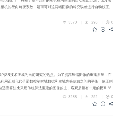
为此提出了一种基于基本矩阵的相机径向畸变的自动校正方法，该方法
取相机的径向畸变系数，进而可对这两幅图像的畸变误差进行自动校正。
3370
|
296
|
0
缩图像的SR技术正成为当前研究的热点。为了提高压缩图像的重建质量，在
先利用正则化代价函数控制时域数据和空域先验信息之间的平衡，使正则
适应算法比采用传统算法重建的图像的主、客观质量有一定的提高, 适
3288
|
252
|
0