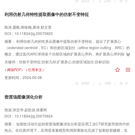
3223
|
206
|
0
利用仿射几何特性提取图像中的仿射不变特征
陈涛,粟毅,蒋咏梅,唐涛,郁文贤
DOI：10.11834/jig.20070923
摘要：
利用仿射几何的性质从图像中提取仿射不变特征，提出了扩展质心
（extended centroid，EC）和仿射区域划分（affine region cutting，ARC）的
概念，通过迭代ARC求得多个仿射区域的扩展质心序列，将扩展质心序列按一
定规则组合成一系列三角形，然后根据仿射几何的性质，由各个三角形的面积
关键词：
仿射不变特征;仿射几何;扩展质心;仿射区域划分;目标识别
构造不变特征。该不变特征提取方法具有速度快、简单灵活的特点，所构造的
<网络PDF>
<引用本文>
特征量对照度变化、噪声干扰、部分遮挡以及小角度3维旋转具有较好的稳定
更新时间：
2024-05-08
性，实验结果验证了该方法的有效性。
3495
|
199
|
0
密度场图像演化分析
敖波,张定华,赵歆波,徐夏刚
DOI：10.11834/jig.20070924
摘要：
短裂纹活动引起的密度场图像演化分析是应用工业CT研究疲劳损伤中的
热点。在仿真环境下，应用亚体素模型和局部离散化完成了短裂纹群建模，实