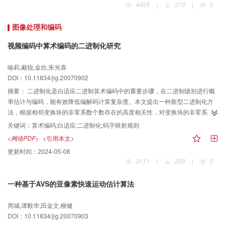
4455
|
279
|
0
图像处理和编码
视频编码中算术编码的二进制化研究
喻莉,戴锐,金欣,朱光喜
DOI：10.11834/jig.20070902
摘要：
二进制化是白适应二进制算术编码中的重要步骤，在二进制级别进行概
率估计与编码，能有效降低编解码计算复杂度。本文提出一种新型二进制化方
法，根据相邻变换块的非零系数个数存在的高度相关性，对变换块的非零系数
个数进行白适应二进制化；在设计二进制化算法的过程中，还针对概率分布近
关键词：
算术编码;白适应;二进制化;码字映射规则
似对称的情况，提出一种简化的将语法元素映射为码字序号的规则。实验结果
<网络PDF>
<引用本文>
表明，与传统方法相比，新的算法能在压缩效率相当的前提下，有效降低计算
更新时间：
2024-05-08
复杂度。
3111
|
229
|
0
一种基于AVS的亚像素快速运动估计算法
周城,谭毅华,田金文,柳健
DOI：10.11834/jig.20070903