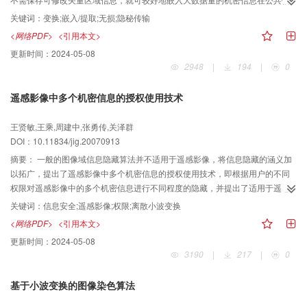
道进行传输，而且在接收端提取机密信息后，能无损恢复原宿主图像。该方法
关键词：
变换;嵌入/提取;无损;隐秘传输
已经过了测试，并获得了较好的结果，适用于医学图像中存储病人的病历信息
<网络PDF>
<引用本文>
及遥感、军事图像的信息隐秘传输等领域。
更新时间：
2024-05-08
2948
|
194
|
0
遥感影像中多个机密信息的授权使用技术
王贤敏,王乘,周建中,张勇传,关泽群
DOI：10.11834/jig.20070913
摘要：
一般的图像域信息隐藏算法并不适用于遥感影像，将信息隐藏的涵义加
以拓广，提出了遥感影像中多个机密信息的授权使用技术，即根据用户的不同
权限对遥感影像中的多个机密信息进行不同程度的隐藏，并提出了适用于遥感
影像的信息隐藏小波域算法，该算法是盲算法，且基于HVS（human visual
关键词：
信息安全;遥感影像;权限;离散小波变换
system）特性，并自适应于遥感影像特征。能很好地保存机密地物的纹理与光
<网络PDF>
<引用本文>
谱特性，复原遥感影像逼真，对遥感影像的应用价值没有影响，且对影像添噪
更新时间：
2024-05-08
与JPEG有损压缩具有较强的鲁棒性。
3190
|
217
|
0
基于小波变换的图像染色算法