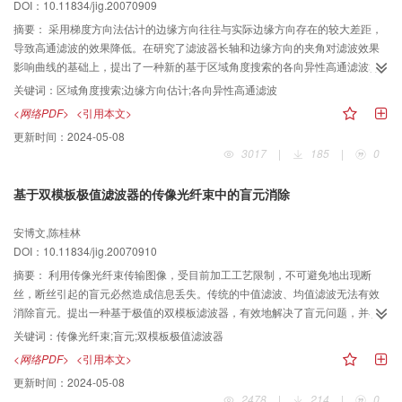
DOI：10.11834/jig.20070909
摘要：
采用梯度方向法估计的边缘方向往往与实际边缘方向存在的较大差距，
导致高通滤波的效果降低。在研究了滤波器长轴和边缘方向的夹角对滤波效果
影响曲线的基础上，提出了一种新的基于区域角度搜索的各向异性高通滤波算
法，以采用梯度方向法估计的边缘方向角为初始值，利用区域搜索寻找实际的
关键词：
区域角度搜索;边缘方向估计;各向异性高通滤波
边缘方向角，同时获得该搜索步长下最佳的滤波效果。如果严格遵循“滤波器长
<网络PDF>
<引用本文>
轴与实际边缘方向重合”时，将得到理想高通滤波效果，实验结果表明，采用本
更新时间：
2024-05-08
文滤波方案所得到的滤波效果更趋近于理想。
3017
|
185
|
0
基于双模板极值滤波器的传像光纤束中的盲元消除
安博文,陈桂林
DOI：10.11834/jig.20070910
摘要：
利用传像光纤束传输图像，受目前加工工艺限制，不可避免地出现断
丝，断丝引起的盲元必然造成信息丢失。传统的中值滤波、均值滤波无法有效
消除盲元。提出一种基于极值的双模板滤波器，有效地解决了盲元问题，并在
定位光纤中心位置时得到运用。
关键词：
传像光纤束;盲元;双模板极值滤波器
<网络PDF>
<引用本文>
更新时间：
2024-05-08
2478
|
214
|
0