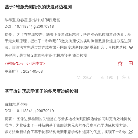
基于2维激光测距仪的快速路边检测
陈得宝,赵春霞,张浩峰,成伟明,唐磊
DOI：10.11834/jig.20070918
摘要：
为了在光线较差、缺失明显道路标志时，快速准确地检测道路边界，基
于最大熵原理，提出了一种利用2D激光测距仪的实时测量数据快速提取路边算
法。该算法首先通过对连续有限不同角度观测数据的重新组合，直接构造模糊
聚类中心；然后利用最大熵原理求取当前状态的隶属度函数值，同时对测量结
关键词：
最大熵;2维激光测距仪;模糊预测;路边检测
果和预测误差进行预测，以便消除传统方法对专家知识或先验信息的依赖；最
<网络PDF>
<引用本文>
后根据当前状态与所选连续状态的距离，利用较近状态对预测结果产生较大影
更新时间：
2024-05-08
响的原理来构造加权因子，并计算模糊预测结果，再利用预测误差对预测结果
3362
|
192
|
0
进行修正，这种预测误差仅由有限几次测量结果决定，而不随时间的推移产生
积累。实验结果表明，该方法是有效的。
基于改进形态学算子的多尺度边缘检测
白相志,周付根
DOI：10.11834/jig.20070919
摘要：
图像边缘检测的关键是在尽量多地检测到图像边缘的同时更有效地抑制
噪声，为此提出了一种新的基于轮廓结构元素的多尺度形态学边缘检测方法。
该方法重新组合了基于轮廓结构元素形态学各种运算的优点，实现了一种改进
的形态学算子；在此基础上利用改进形态学算子的多尺度运算定义了一种新的