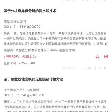
基于分块奇异值分解的盲水印技术
陈琼,伍祥生,刘飞
DOI：10.11834/jig.20070911
摘要：
基于奇异值分解的数字水印方案，具有很强的鲁棒性，但是它也存在着
一些不足的地方。为此提出了一种新的基于分块奇异值分解盲水印方法，在图
像水印信息经过置乱处理后嵌入到原始载体图像分解所得的酋矩阵中。运用置
乱方法和奇异值分解方法，提高了水印的不可见性，保证了水印的安全性。在
关键词：
奇异值分解;数字图像水印;Arnold变换;盲水印
水印的检测与提取过程中不需要原始载体图像，更加利于实际中的应用。实验
<网络PDF>
<引用本文>
结果证明，该方法具有较好的不可见性，对常见的图像处理具有良好的鲁棒
更新时间：
2024-05-08
性。
2777
|
207
|
0
基于整数线性变换的无损隐秘传输方法
谢于明,程义民,汪云路,田源
DOI：10.11834/jig.20070912
摘要：
为了对图像进行无损隐秘传输，给出了一种新的基于整数线性变换处理
的无损隐秘传输方法。该方法是用整数线性变换后的矢量替换原宿主矢量，其
不需保存可修改矢量区域信息，就可较好地嵌入大数据量的机密信息在公共信