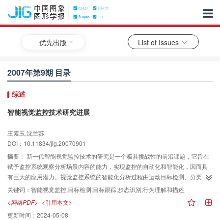
优先出版
List of Issues
2007年第9期 目录
综述
智能视觉监控技术研究进展
王素玉,沈兰荪
DOI：10.11834/jig.20070901
摘要：
新一代智能视觉监控技术的研究是一个极具挑战性的前沿课题，它旨在
赋予监控系统观察分析场景内容的能力，实现监控的自动化和智能化，因而具
有巨大的应用潜力。视觉监控系统的智能化分析过程由运动目标检测、分类、
跟踪和视频内容分析等几个基本环节组成，其中视频内容分析又包括异常检
关键词：
智能视觉监控;目标检测;目标跟踪;步态识别;行为理解和描述
测、人的身份识别以及视频内容理解描述等。本文在总结以上有关关键技术研
<网络PDF>
<引用本文>
究进展的基础上，进一步提出将超分辨率复原技术引入视觉监控领域，介绍了
更新时间：
2024-05-08
超分辨率复原的主要算法及其在智能视觉监控中的应用。