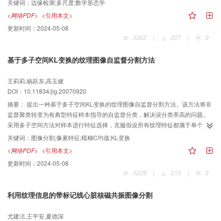
关键词：
边缘检测;多尺度;数学形态学
边缘检测算子。与其他形态学方法相比，文中方法不仅具有更好的噪声抑制和
<网络PDF>
<引用本文>
边缘细节保护功能，而且对结构元素的形状不敏感。
更新时间：
2024-05-08
3362
|
227
|
0
基于多子空间KL变换的纹理图像自监督分割方法
王莉莉,杨跃东,高玉健
DOI：10.11834/jig.20070920
摘要：
提出一种基于多子空间KL变换的纹理图像自监督分割方法。该方法将非
监督聚类转变为有典型特征样本指导的自监督分类，解决误分类率高的问题。
采用多子空间方法对样本进行特征选择，克服假设所有纹理特征都属于单个高
斯分布的局限性。首先，对待分割图像进行多尺度、多方向的Gabor变换，使用
关键词：
图像分割;像素特征;模糊C均值;KL变换
模糊C均值方法从变换结果中提取具有典型性的样本作为训练样本；然后，使用
<网络PDF>
<引用本文>
训练样本为每一个类别生成一个单独的初始子空间；最后，采用多子空间KL变
更新时间：
2024-05-08
换，对其余样本在迭代过程中进行类别划分。实验结果证明，本文方法能够减
3229
|
210
|
0
少误分类率，改善分割效果。
利用纹理信息的带标记线心脏核磁共振图像分割
尤建洁,王平安,夏德深