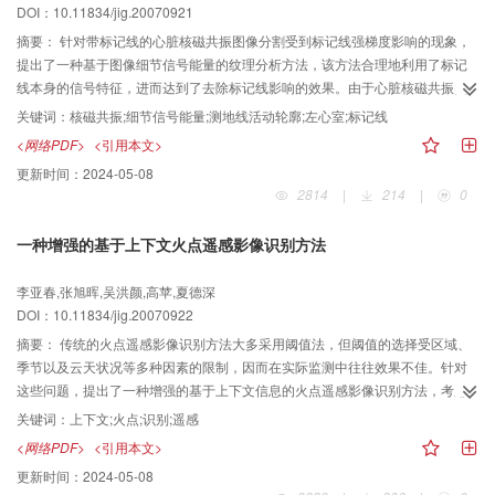
DOI：10.11834/jig.20070921
摘要：
针对带标记线的心脏核磁共振图像分割受到标记线强梯度影响的现象，
提出了一种基于图像细节信号能量的纹理分析方法，该方法合理地利用了标记
线本身的信号特征，进而达到了去除标记线影响的效果。由于心脏核磁共振图
像边缘较弱，噪声相对较强，本文应用测地线活动轮廓模型定义演化曲线，并
关键词：
核磁共振;细节信号能量;测地线活动轮廓;左心室;标记线
用水平集方法求解，从而很好地提取了左心室的心内膜。在提取左心室心外膜
<网络PDF>
<引用本文>
时，为克服边界断裂、缺省的情形，添加了距离约束能量项，解决了依靠梯度
更新时间：
2024-05-08
和纹理信息无法准确分割的问题。实验与误差分析结果表明，本文方法能较好
2814
|
214
|
0
地提取带标记线的左心室内外心膜，且具有较高的准确率。
一种增强的基于上下文火点遥感影像识别方法
李亚春,张旭晖,吴洪颜,高苹,夏德深
DOI：10.11834/jig.20070922
摘要：
传统的火点遥感影像识别方法大多采用阈值法，但阈值的选择受区域、
季节以及云天状况等多种因素的限制，因而在实际监测中往往效果不佳。针对
这些问题，提出了一种增强的基于上下文信息的火点遥感影像识别方法，考虑
了火点与其相邻像元之间的内在联系，在火点背景像元的确定及真实火点的判
关键词：
上下文;火点;识别;遥感
据选择等方面做了改进，在此基础上确定一组火点判据。该方法基本不受区
<网络PDF>
<引用本文>
域、时间等因素的限制，对面积较小的火点识别较为敏感，在实验中取得了较
更新时间：
2024-05-08
好的效果。