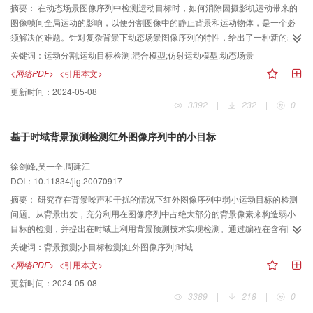
摘要：
在动态场景图像序列中检测运动目标时，如何消除因摄影机运动带来的
图像帧间全局运动的影响，以便分割图像中的静止背景和运动物体，是一个必
须解决的难题。针对复杂背景下动态场景图像序列的特性，给出了一种新的基
于场景图像参考点3D位置恢复的图像背景判别方法和运动目标检测方法。首
关键词：
运动分割;运动目标检测;混合模型;仿射运动模型;动态场景
先，介绍了图像序列的层次化运动模型以及基于它的运动分割方法；然后，利
<网络PDF>
<引用本文>
用估计出的投影矩阵计算序列图像中各运动层的参考点3D位置，根据同一景物
更新时间：
2024-05-08
在不同帧中参考点3D位置恢复值的变化特性，来判别静止背景对应的运动层和
3392
|
232
|
0
运动目标对应的运动层，从而分割出图像中的静止背景和运动目标；最后，给
出了动态场景图像序列中运动目标检测的详细算法。实验结果表明，新算法较
基于时域背景预测检测红外图像序列中的小目标
好地解决了在具有多组帧间全局运动参数的动态场景序列图像中检测运动目标
的问题，较大地提高了运动目标跟踪算法的有效性和鲁棒性。
徐剑峰,吴一全,周建江
DOI：10.11834/jig.20070917
摘要：
研究存在背景噪声和干扰的情况下红外图像序列中弱小运动目标的检测
问题。从背景出发，充分利用在图像序列中占绝大部分的背景像素来构造弱小
目标的检测，并提出在时域上利用背景预测技术实现检测。通过编程在含有随
机目标的实际红外序列图像中的应用，证明了算法的有效性和优越性。
关键词：
背景预测;小目标检测;红外图像序列;时域
<网络PDF>
<引用本文>
更新时间：
2024-05-08
3389
|
218
|
0