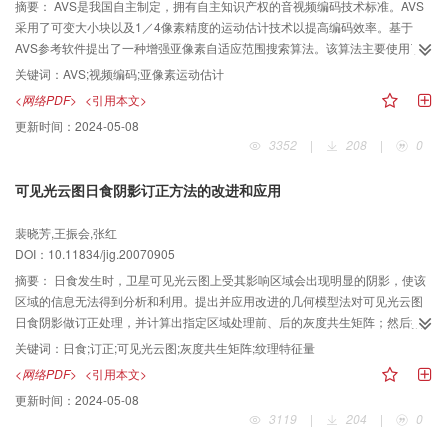
摘要：
AVS是我国自主制定，拥有自主知识产权的音视频编码技术标准。AVS
采用了可变大小块以及1／4像素精度的运动估计技术以提高编码效率。基于
AVS参考软件提出了一种增强亚像素自适应范围搜索算法。该算法主要使用了
小菱形窗的搜索策略和阈值判决方法。与亚像素全搜索算法比较，在平均性能
关键词：
AVS;视频编码;亚像素运动估计
仅下降0．0093dB的情况下，减少了30．25％的搜索点数。与AVS参考软件中
<网络PDF>
<引用本文>
的快速亚像素运动估计算法相比较，在平均性能提高0．0221dB的同时，节省
更新时间：
2024-05-08
了8．78％的搜索点数。
3352
|
208
|
0
可见光云图日食阴影订正方法的改进和应用
裴晓芳,王振会,张红
DOI：10.11834/jig.20070905
摘要：
日食发生时，卫星可见光云图上受其影响区域会出现明显的阴影，使该
区域的信息无法得到分析和利用。提出并应用改进的几何模型法对可见光云图
日食阴影做订正处理，并计算出指定区域处理前、后的灰度共生矩阵；然后抽
取云图纹理特征量对订正效果做进一步分析比较，结果表明，改进后的几何模
关键词：
日食;订正;可见光云图;灰度共生矩阵;纹理特征量
型法基本消除了日食对云图的影响。
<网络PDF>
<引用本文>
更新时间：
2024-05-08
3119
|
204
|
0