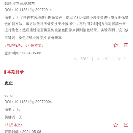
韩静,罗立民,鲍旭东
DOI：10.11834/jig.20070914
摘要：
为了快速有效地进行图像染色，提出了利用2维小波变换进行灰度图像染
色的新方法，该方法先将图像变换至小波域中，再利用文献[4]方法对低频分量
进行染色；然后通过逆变换重构被染色图像来得到染色结果。实验表明，该算
法不仅改进了染色效果，并且在染色速度上也有明显提高。
关键词：
染色;2维小波变换;多分辨率
<网络PDF>
<引用本文>
更新时间：
2024-05-08
2761
|
161
|
0
本期目录
更正
editor
DOI：10.11834/jig.20070904
摘要：
无
关键词：
无
<引用本文>
更新时间：
2024-05-08