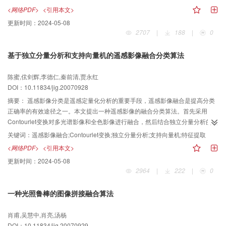
HASM5的加点模拟只需要对新采样点形成的矩阵进行矩阵分解；而HASM5的
<网络PDF>
<引用本文>
减点模拟只需要取原有矩阵的子矩阵计算即可。
更新时间：
2024-05-08
2707
|
188
|
0
基于独立分量分析和支持向量机的遥感影像融合分类算法
陈蜜,伭剑辉,李德仁,秦前清,贾永红
DOI：10.11834/jig.20070928
摘要：
遥感影像分类是遥感定量化分析的重要手段，遥感影像融合是提高分类
正确率的有效途径之一。本文提出一种遥感影像的融合分类算法。首先采用
Contourlet变换对多光谱影像和全色影像进行融合，然后结合独立分量分析的去
相关性、稀疏特性以及很好地捕捉影像重要边缘信息、纹理信息的能力，提取
关键词：
遥感影像融合;Contourlet变换;独立分量分析;支持向量机;特征提取
融合影像的独立分量特征，并用支持向量机实现分类。与其他算法的主、客观
<网络PDF>
<引用本文>
比较结果表明，该算法的实验效果较好，可有效地提高遥感影像的分类精度。
更新时间：
2024-05-08
2964
|
222
|
0
一种光照鲁棒的图像拼接融合算法
肖甫,吴慧中,肖亮,汤杨
DOI：10.11834/jig.20070929