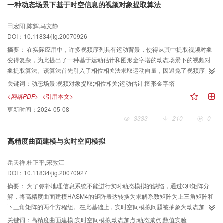
一种动态场景下基于时空信息的视频对象提取算法
田宏阳,陈辉,马文静
DOI：10.11834/jig.20070926
摘要：
在实际应用中，许多视频序列具有运动背景，使得从其中提取视频对象
变得复杂，为此提出了一种基于运动估计和图形金字塔的动态场景下的视频对
象提取算法。该算法首先引入了相位相关法求取运动向量，因避免了视频序列
中光照变化的影响，故可提高效率和稳健性；接着再根据参数模型进行全局运
关键词：
动态场景;视频对象提取;相位相关;运动估计;图形金字塔
动估计来得到最终运动模板；然后利用图形金字塔算法对当前模板内图像区域
<网络PDF>
<引用本文>
进行空间分割，最终提取出语义视频对象。与现有算法相比，对于从具有动态
更新时间：
2024-05-08
场景的视频流中提取运动对象的情况，由于使用该算法能有效地避开精准背景
3333
|
210
|
0
补偿，因而不仅节省了计算量，而且提取出来的语义对象精度较高。实验表
明，无论是对动态场景中刚性还是非刚性运动物体的分割，该算法都具有较好
高精度曲面建模与实时空间模拟
的效果。
岳天祥,杜正平,宋敦江
DOI：10.11834/jig.20070927
摘要：
为了弥补地理信息系统不能进行实时动态模拟的缺陷，通过QR矩阵分
解，将高精度曲面建模HASM4的矩阵表达转换为求解系数矩阵为上三角矩阵和
下三角矩阵的两个方程组。在此基础上，实时空间模拟问题被抽象为动态加点
问题和动态减点问题，建立了适用于实时模拟的HASM5。数值实验结果表明，
关键词：
高精度曲面建模;实时空间模拟;动态加点;动态减点;数值实验