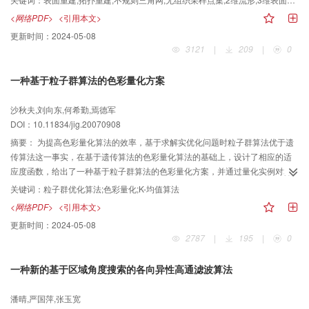
到的顶点连接关系映射到3维空间中，即可得到采样点之间的相互连接关系，实
<网络PDF>
<引用本文>
现采样曲面S的表面重建。实验结果表明，算法在表面重建过程中可以有效检测
更新时间：
2024-05-08
不充分采样区域以及表面边界部分，适用于开、闭两种类型曲面的表面重建。
3121
|
209
|
0
此外，算法还具有实现简单、运行高效等优点。
一种基于粒子群算法的色彩量化方案
沙秋夫,刘向东,何希勤,焉德军
DOI：10.11834/jig.20070908
摘要：
为提高色彩量化算法的效率，基于求解实优化问题时粒子群算法优于遗
传算法这一事实，在基于遗传算法的色彩量化算法的基础上，设计了相应的适
应度函数，给出了一种基于粒子群算法的色彩量化方案，并通过量化实例对算
法的性能进行了比较。实验结果显示，基于粒子群优化算法的色彩量化方法在
关键词：
粒子群优化算法;色彩量化;K-均值算法
收敛速度方面明显优于基于遗传算法的色彩量化方法。
<网络PDF>
<引用本文>
更新时间：
2024-05-08
2787
|
195
|
0
一种新的基于区域角度搜索的各向异性高通滤波算法
潘晴,严国萍,张玉宽