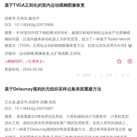
基于TVGA正则化的室内运动模糊图像恢复
胡春华,马旭东,戴先中
DOI：10.11834/jig.20070906
摘要：
针对室内环境下相机曝光时间长，被摄目标相对相机运动会产生图像模
糊的问题，以室内服务移动机器人为研究背景，提出了一种基于Topkis-Veinott
梯度法（TVGA）正则化运动的模糊图像恢复方法。此算法首先采用方向导数法
估计出运动模糊方向，同时将图像运动模糊方向旋转至水平轴；然后采用自相
关键词：
运动模糊;图像恢复;点扩展函数;正则化
关函数平均法确定运动模糊长度，并算出运动模糊点扩展函数（PSF）；最后
<网络PDF>
<引用本文>
采用改进的TVGA最优化正则参数，进而恢复原始图像。与经典的Wiener法和
更新时间：
2024-05-08
两种正则化恢复方法进行的比较结果表明，用TVGA法正则化恢复的图像效果较
2826
|
234
|
0
好，不仅较接近原始图像，且易于实现。
基于Delaunay规则的无组织采样点集表面重建方法
王永波,盛业华,闾国年,田鹏,张凯
DOI：10.11834/jig.20070907
摘要：
表面重建在3维地理信息系统、计算机辅助设计与图形学、计算机造型、
逆向工程、虚拟仿真等应用领域有着广阔的应用前景。在前人研究的基础上，
提出了一种基于Delaunay规则的3维表面重建方法，通过将局部采样顶点投影
到局部切平面上，利用Delaunay规则对投影点进行约束三角剖分，并将剖分得
关键词：
表面重建;拓扑重建;不规则三角网;无组织采样点集;2维流形;3维表面模型