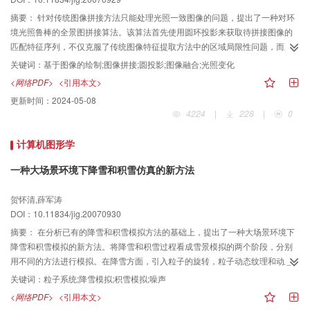
摘要：
针对传统图像拼接方法只能处理光照一致图像的问题，提出了一种对环
境光照鲁棒的全景图拼接算法。该算法首先使用圆环投影来获取待拼接图像的
匹配特征序列，不仅克服了传统图像特征提取方法中的区域局限性问题，而且
较好地实现了光照变化的图像匹配；然后使用统计参数来调整待拼接图像的整
关键词：
基于图像的绘制;图像拼接;圆投影;图像融合;光照变化
体亮度，以解决光照变化问题；最后对于传统图像融合处理中采用线性加权函
<网络PDF>
<引用本文>
数通常引起的最终拼合图像重叠区域模糊问题，构造了包含图像梯度的能量函
更新时间：
2024-05-08
数，用于计算重叠区域的全局最优融合因子。实验表明，该算法对光照变化图
4224
|
228
|
0
像的拼接融合能取得满意的视觉效果。
计算机图形学
一种大场景环境下降雪和积雪仿真的新方法
贺怀清,薛军涛
DOI：10.11834/jig.20070930
摘要：
在分析已有的降雪和积雪模拟方法的基础上，提出了一种大场景环境下
降雪和积雪模拟的新方法。将降雪和积雪过程看成雪景模拟的两个阶段，分别
用不同的方法进行模拟。在降雪方面，引入粒子的旋转，粒子动态纹理和动态
颜色等，提高了降雪模拟的真实性和灵活性；在积雪方面，引入噪声技术，解
关键词：
粒子系统;降雪模拟;积雪模拟;噪声
决了已有积雪模拟方法不能用于大场景模拟的问题。实验表明，降雪积雪模拟
<网络PDF>
<引用本文>
方法模拟效果真实，实时性良好，适合大场景尤其是飞行模拟系统中。