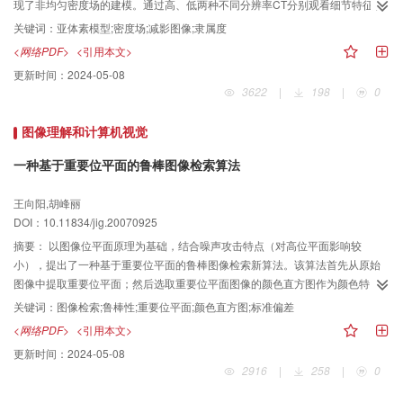
现了非均匀密度场的建模。通过高、低两种不同分辨率CT分别观看细节特征和
宏观行为，初步开展了短裂纹活动效应的2维、3维信号分析。引入了图像隶属
关键词：
亚体素模型;密度场;减影图像;隶属度
度，提出了针对裂纹细节变化的模糊增强算法，增强了密度场演化的3维分析信
<网络PDF>
<引用本文>
号，有助于监测短裂纹群活动效应。
更新时间：
2024-05-08
3622
|
198
|
0
图像理解和计算机视觉
一种基于重要位平面的鲁棒图像检索算法
王向阳,胡峰丽
DOI：10.11834/jig.20070925
摘要：
以图像位平面原理为基础，结合噪声攻击特点（对高位平面影响较
小），提出了一种基于重要位平面的鲁棒图像检索新算法。该算法首先从原始
图像中提取重要位平面；然后选取重要位平面图像的颜色直方图作为颜色特
征，选取重要位平面图像的颜色标准偏差作为空间特征；再综合利用上述颜
关键词：
图像检索;鲁棒性;重要位平面;颜色直方图;标准偏差
色、空间两个特征计算图像间内容的相似度，并进行图像检索。仿真实验结果
<网络PDF>
<引用本文>
表明，本文算法能够准确和高效地查找出用户所需内容的彩色图像，并且具有
更新时间：
2024-05-08
较好的查准率和查全率。特别地，该算法对光照、锐化、模糊等噪声攻击均具
2916
|
258
|
0
有较好的鲁棒性。