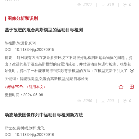
2977
|
316
|
0
图像分析和识别
基于改进的混合高斯模型的运动目标检测
陈祖爵,陈潇君,何鸿
DOI：10.11834/jig.20070915
摘要：
针对现有方法在复杂多变环境下不能很好地检测出运动物体的问题，提
出了改进的基于混合高斯模型的背景消减法，并对运动目标进行检测。模型初
始化时，提出了一种能准确得到实际背景模型的方法；在模型更新中引入了加
速因子和合理性反馈使得模型能更快、更准确地反应真实的背景。实验结果表
关键词：
智能视觉监控;混合高斯模型;运动目标检测
明，同传统检测方法相比，改进的混合高斯模型方法能有效地消除物体发生运
<网络PDF>
<引用本文>
动时产生的拖影，并能很好地检测出运动物体。
更新时间：
2024-05-08
3280
|
200
|
0
动态场景图像序列中运动目标检测新方法
郑世友,费树岷,刘怀,龙飞
DOI：10.11834/jig.20070916