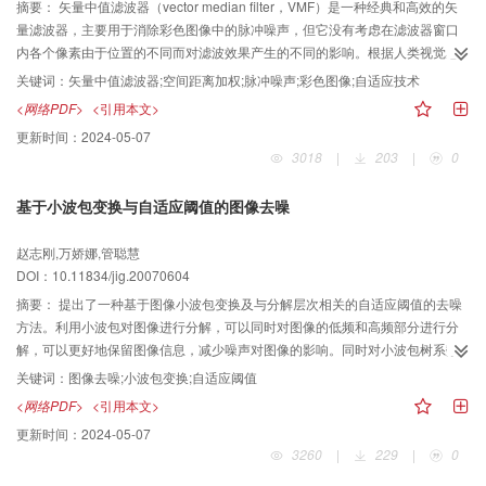
摘要：
矢量中值滤波器（vector median filter，VMF）是一种经典和高效的矢
量滤波器，主要用于消除彩色图像中的脉冲噪声，但它没有考虑在滤波器窗口
内各个像素由于位置的不同而对滤波效果产生的不同的影响。根据人类视觉感
知，在一个滤波器窗口中，即使二个像素具有相同的颜色值，其中离中心像素
关键词：
矢量中值滤波器;空间距离加权;脉冲噪声;彩色图像;自适应技术
较近的像素应当对中心像素影响较大，而距离较远的像素对中心像素影响较
<网络PDF>
<引用本文>
小。基于此，试图将空间距离对滤波效果的影响量化，提出了一个基于心理距
更新时间：
2024-05-07
离的加权公式，并结合传统的矢量中值滤波器VMF，构造出了一种新的基于空
3018
|
203
|
0
间距离加权的自适应矢量中值滤波器。实验表明，新的矢量中值滤波器，在抑
制脉冲噪声、色调保持、细节或边缘保护方面，胜过传统的VMF和其他几个基
基于小波包变换与自适应阈值的图像去噪
本的典型矢量滤波器。
赵志刚,万娇娜,管聪慧
DOI：10.11834/jig.20070604
摘要：
提出了一种基于图像小波包变换及与分解层次相关的自适应阈值的去噪
方法。利用小波包对图像进行分解，可以同时对图像的低频和高频部分进行分
解，可以更好地保留图像信息，减少噪声对图像的影响。同时对小波包树系数
用自适应阈值进行软阈值处理，可以很好地保留边缘等图像信息，这一方法比
关键词：
图像去噪;小波包变换;自适应阈值
采用常用的阈值明显提高了去噪图像的信噪比。通过对加噪图像的实验可以看
<网络PDF>
<引用本文>
出，本文方法不仅可以有效地去除加性高斯白噪声，而且很好地保留原图信
更新时间：
2024-05-07
息，对进一步图像处理有所帮助。
3260
|
229
|
0