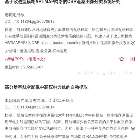
基于改进型模糊ARTMAP网络的CBR遥感图像分类系统研究
出的图像分割算法能够获得符合人类视觉特点，具有实际意义而且一致的分割
区域，以及较为准确、连续、一个像素大小的物体边界。与其他的分水岭改进
唐晓亮,韩敏
方法相比，本文提出的方法要求的计算复杂度较低，具有简单的参数，同时能
DOI：10.11834/jig.20070613
够更为有效地降低分水岭算法的过分割问题。
摘要：
针对难以及时地获取充足而准确的遥感样本、缺乏积累和管理遥感样本
的有效手段是制约遥感图像分类技术发展的瓶颈问题。构建了基于改进型模糊
ARTMAP网络的CBR（case-basedr easoning范例推理）遥感图像分类系统。
系统将改进型模糊ARTMAP网络作为范例的知识提取器和图像分类器，运用
关键词：
范例推理;遥感;分类;样本重用
CBR求解策略实现遥感样本知识的合理储备、优化组合和重复利用。分别应用
<网络PDF>
<引用本文>
本文所建系统、最大似然法、BP网络和改进型模糊ARTMAP网络对向海自然保
更新时间：
2024-05-07
护区TM遥感图像进行分类操作，实验结果表明，本文建立的系统与其他分类方
3305
|
219
|
0
法相比，能够更好地提高遥感样本数据的利用效率和遥感图像的分类精度，而
且一定程度上解决了在样本有限的条件下如何高效利用已有数据进行遥感图像
高分辨率航空影像中高压电力线的自动提取
分类的问题。
李朝阳,阎广建,肖志强,李小文,郭军,王锦地
DOI：10.11834/jig.20070614
摘要：
随着航空数字摄影测量技术和数字相机分辨率的提高，数字摄影测量应
用于电力线监测已成为可能。然而，目前却很少有公开发表的关于从航空影像
中自动提取电力线的文献见诸报道。为此，提出了一种在复杂自然背景条件
下，从航空影像中自动提取550kV高压电力线的算法，并设计了抗强噪声的线
关键词：
高压电力线;高分辨率航空影像;自动提取;RADON变换;卡尔曼滤波