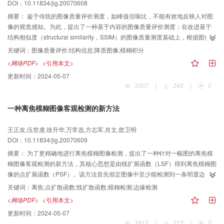
DOI：10.11834/jig.20070608
摘要：
鉴于传统的图像质量评价测度，如峰值信噪比，不能有效地反映人对图
像的视觉感知。为此，提出了一种基于内容的图像质量评价测度；在改进基于
结构相似度（structural similarity，SSIM）的图像质量测度基础上，根据图像的
内容将图像分成边缘、纹理和平滑区域3部分，在每个区域又利用模糊积分融入
关键词：
图像质量评价;结构信息;降质图像;模糊积分
了结构相似性的数量信息，从而充分利用了图像结构信息相似性及其在位置和
<网络PDF>
<引用本文>
数量上的融合信息来全面评价图像质量。实验结果表明，利用该测度所得到的
更新时间：
2024-05-07
图像质量评价结果与主观评价结果有着很好的相关性，能较准确地反映人对图
3307
|
240
|
0
像质量的主观感受。
一种离焦模糊图像客观检测的新方法
王正友,伍世虔,徐升华,万常选,方志军,肖文,曾卫明
DOI：10.11834/jig.20070609
摘要：
为了更精确地进行离焦模糊图像检测，提出了一种针对一幅图的离焦模
糊图像客观检测的新方法，其核心思想是由线扩展函数（LSF）得到离焦模糊图
像的点扩展函数（PSF）。该方法首先假定图像中至少能检测到一条明显边
缘，然后由此边缘构造LSF。由于作用于空间域，无需复杂的傅里叶变换或迭代
关键词：
离焦;点扩散函数;线扩散函数;模糊检测;边缘检测
运算，因此该方法速度很快。此外，为使检测方法更具普遍性，还提出了离焦
<网络PDF>
<引用本文>
模糊检测的一般准则，这种准则适用于所有图像而不依赖于图像的内容。实验
更新时间：
2024-05-07
结果验证了该方法的精确性和有效性。
3912
|
213
|
0