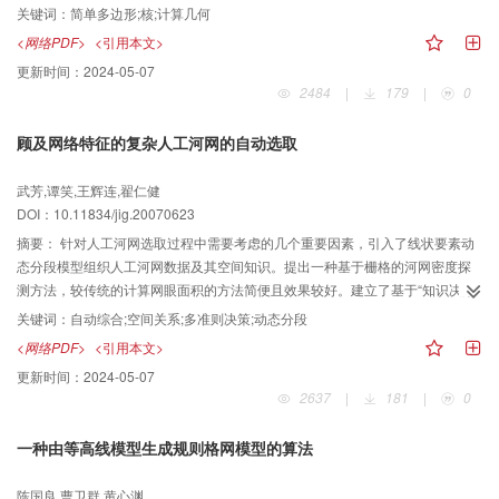
法不仅可以判断核的存在性，而且可以得到核多边形顶点序列。给出的算法容
关键词：
简单多边形;核;计算几何
易理解，便于实现，可以广泛地应用于此类问题的求解。
<网络PDF>
<引用本文>
更新时间：
2024-05-07
2484
|
179
|
0
顾及网络特征的复杂人工河网的自动选取
武芳,谭笑,王辉连,翟仁健
DOI：10.11834/jig.20070623
摘要：
针对人工河网选取过程中需要考虑的几个重要因素，引入了线状要素动
态分段模型组织人工河网数据及其空间知识。提出一种基于栅格的河网密度探
测方法，较传统的计算网眼面积的方法简便且效果较好。建立了基于“知识决策”
的人工河网选取模型，模型中考虑了复杂人工河网综合中河渠的属性（主要、
关键词：
自动综合;空间关系;多准则决策;动态分段
次要）、长度、连通情况、河渠间的空间关系以及河网密度等5个方面的因素，
<网络PDF>
<引用本文>
建立多准则决策模型对每条备选河渠平等地进行综合评价，根据评价结果按照
更新时间：
2024-05-07
选取可能性从小到大间隔选取，从而能够较好保持人工河网的网络特征。
2637
|
181
|
0
一种由等高线模型生成规则格网模型的算法
陈国良,曹卫群,黄心渊