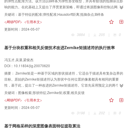
的弹性点配准方法。该方法以B样条为弹性形变模型，并具有较强的抵御杂点影
响的能力。在此基础上又提出了序贯更新策略，即通过将源图像和控制点网格
进行分块的方法来序贯更新弹性配准参数，从而进一步提高了算法的运算速
关键词：
基于特征的配准;弹性配准;Hausdorff距离;抵御杂点;B样条
度。为验证该方法的配准效果，采用该方法进行了合成图像、手写字体和脑部
<网络PDF>
<引用本文>
MRI图像的弹性配准实验。实验结果表明，该方法在基于特征的弹性配准应用中
更新时间：
2024-05-07
具有较好的使用效果。
3884
|
205
|
0
基于分块权重和相关反馈技术改进Zernike矩描述符的执行效率
冯玉才,吴潇,梁俊杰
DOI：10.11834/jig.20070620
摘要：
Zernike矩是一种基于区域的形状描述符，它适合于描述具有复杂边界的
目标。原始的Zernike矩描述符认为形状中任何位置的像素都具有相同的重要
性，基于此，提出了一种改进的Zernike矩描述符。它首先采用预定义的两个半
径值对原始形状进行分块，提取各分块的Zernike矩值作为图像的形状特征向
关键词：
图像检索;形状特征;Zernike矩;权重;相关反馈
量，然后采用相关反馈信息和各分块间的距离方差来动态调整各个分块的权值
<网络PDF>
<引用本文>
系数，根据欧式距离来计算图像间的相似度。改进的Zernike矩描述符可以根据
更新时间：
2024-05-07
人类视觉特征灵活确定形状各部分的重要性，而且相关反馈技术使得提取出来
3198
|
202
|
0
的图像更加接近用户的需求。实验结果表明，该方法能够有效地改善基于形状
特征的检索效果。
基于网格采样的深度图像表面特征提取算法