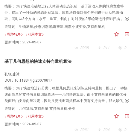
摘要：
为了快速准确地进行人体运动步态识别，基于运动人体的轮廓宽度特
征，提出了一种新的步态识别算法。该算法首先对每个序列进行运动轮廓抽
取，同时从3个方向（水平、垂直、斜向）对时变的2维轮廓进行投影扫描，并
分别转换为对应的特征向量；然后通过对级联的特征向量进行离散正交小波变
关键词：
生物测量;步态识别;轮廓投影;离散小波变换;支持向量机
换来提取低维步态特征，并抑制噪声；在此基础上采用支持向量机训练步态分
<网络PDF>
<引用本文>
类器组，最后用支持向量机组进行步态识别。在一组30人构成的步态数据库中
更新时间：
2024-05-07
进行的实验结果表明，该算法具备快速、稳健的特征，识别率达到91％，初步
2938
|
211
|
0
具备了实际应用的价值。
基于几何思想的快速支持向量机算法
孔锐,张冰
DOI：10.11834/jig.20070617
摘要：
为了快速地进行分类，根据几何思想来训练支持向量机，提出了一种快
速而简单的支持向量机训练算法——几何快速算法。由于支持向量机的最优分
类面只由支持向量决定，因此只要找出两类样本中所有支持向量，那么最优分
类面就可以完全确定。该新的算法根据两类样本的几何分布，先从两类样本的
关键词：
几何算法;支持向量;支持向量机;分类
最近点开始；然后通过不断地寻找违反KKT条件的样本点来找出支持向量；最
<网络PDF>
<引用本文>
后确定最优分类面。为了验证新算法的有效性，分别利用两个公共数据库，对
更新时间：
2024-05-07
新算法与SMO算法及DIRECTSVM算法进行了实验对比，实验结果显示，新算
2961
|
204
|
0
法的分类精度虽与其他两个方法相当，但新算法的运算速度明显比其他两个算