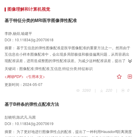
法快。
图像理解和计算机视觉
基于特征分类的MRI医学图像弹性配准
李静,杨烜,喻建平
DOI：10.11834/jig.20070618
摘要：
基于互信息的弹性图像配准是医学图像配准的重要方法之一。然而由于
互信息在小样本图像配准中，会出现多局部极值和极值偏离问题，从而容易出
现配准误差，进而造成整图的弹性配准误差。为减少这种配准误差，提出了一
种基于特征分类的互信息医学图像弹性配准方法。该方法先采用图像的灰度和
关键词：
图像配准;弹性配准;互信息;特征分类;特征标识
梯度特征训练自组织映射（self-organized mapping，SOM）神经网络特征分
<网络PDF>
<引用本文>
类器，将图像由高维灰度空间映射到低维特征类别空间；然后，在特征类别空
更新时间：
2024-05-07
间进行互信息图像弹性配准。实验结果表明，该方法大大提高了小样本图像配
3260
|
220
|
0
准的成功率，并可通用于有噪和无噪的医学图像弹性配准中。
基于B样条的弹性点配准方法
彭晓明,陈武凡,马茜
DOI：10.11834/jig.20070619
摘要：
为了更好地进行图像弹性点的配准，提出了一种利用Hausdorff距离测度