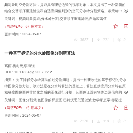
频对象时空分割方法，提取具有理想边缘的视频对象，本文提出了一种新颖的
结合交替顺序重建滤波和自适应阈值判别的空间分水岭分割策略。该策略中结
构元素逐渐变大的形态学开闭重建迭代使得分水岭分割所获区域数大大减少，
关键词：
视频对象提取;分水岭分割;交替顺序重建滤波;自适应阈值
有效地避免了复杂的区域融合。同时，迭代过程使得对象边缘像素的梯度与前
<网络PDF>
<引用本文>
景、背景中平坦区域内部像素的梯度更易区分，从而能够应用自适应阈值算法
更新时间：
2024-05-07
进一步消除由局部梯度极值造成的分割小区域。应用基于该策略的时空分割方
3027
|
221
|
0
法对标准测试序列进行分割实验，实验结果表明，该策略能够带来令人满意的
空间分割结果，有助于提高视频对象时空分割方法的主客观性能。此外，该策
一种基于标记的分水岭图像分割新算法
略能够自动确定交替顺序重建滤波器中结构元素的大小以及非线性判别的阈
值，算法的通用性和易用性较好。
高丽,杨树元,李海强
DOI：10.11834/jig.20070612
摘要：
为了降低分水岭算法的过分割问题，提出一种新改进的基于标记的分水
岭图像分割方法。该方法是在分水岭算法的基础上，算法直接应用分水岭在原
始梯度图像而并非简化之后的图像进行分割，从而保证没有物体边缘信息的丢
失。与此同时，新算法设计一种新的标记提取方法，从梯度的低频成份中提取
关键词：
图像分割;彩色图像的梯度图;巴特沃思低通滤波;数学形态学;标记提取;分水岭
与物体相关的局部极小值。它们将构成二值标记图像。然后，将提取的标记利
<网络PDF>
<引用本文>
用形态学极小值标定技术强制作为原始梯度图像的局部极小值，而屏蔽梯度图
更新时间：
2024-05-07
像中原有的所有局部极小值。最后，分水岭在经过修改之后的梯度图像上进行
7176
|
319
|
0
图像分割，最终获得较好的图像分割结果。利用本文提出的图像分割算法可以
获得较为理想的图像分割结果。通过对不同类型的图像进行试验，证明本文提