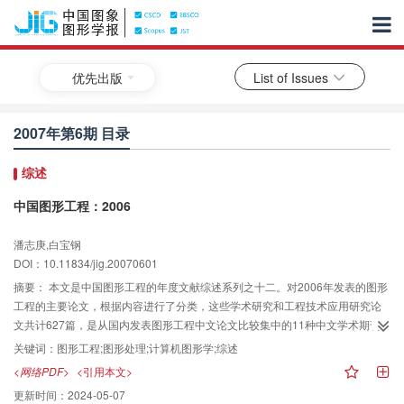
优先出版
List of Issues
2007年第6期 目录
综述
中国图形工程：2006
潘志庚,白宝钢
DOI：10.11834/jig.20070601
摘要：
本文是中国图形工程的年度文献综述系列之十二。对2006年发表的图形
工程的主要论文，根据内容进行了分类，这些学术研究和工程技术应用研究论
文共计627篇，是从国内发表图形工程中文论文比较集中的11种中文学术期刊
（共计4646篇）论文中筛选出来的。统计、分析和研究结果表明，国内这十余
关键词：
图形工程;图形处理;计算机图形学;综述
年来从事图形工程及相关领域的研究开发人员总体趋势是稳步增加，研究水平
<网络PDF>
<引用本文>
不断提高，国内的学术交流也很活跃而且广泛。同时，计算机图形学本身也在
更新时间：
2024-05-07
发展，并与其他学科结合，派生出一些新的研究方向甚至交叉学科。