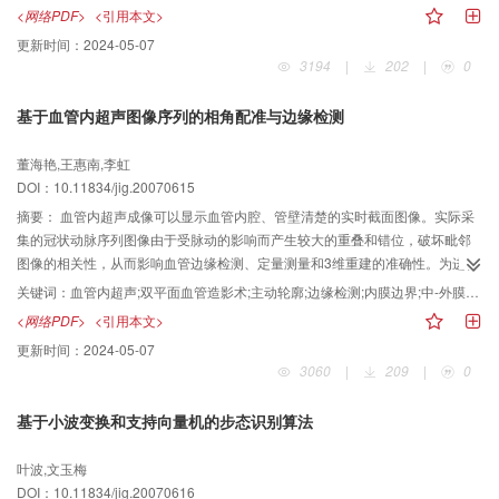
特征提取算子，即首先用Ratio算子从遥感影像上提取电力线像素点，然后采用
<网络PDF>
<引用本文>
分段Radon变换提取并连接各分段电力线，再利用类似卡尔曼滤波技术跟踪连
更新时间：
2024-05-07
接电力线的断裂部分，实验表明，该方法能有效地自动提取复杂自然背景下的
3194
|
202
|
0
高压电力线。
基于血管内超声图像序列的相角配准与边缘检测
董海艳,王惠南,李虹
DOI：10.11834/jig.20070615
摘要：
血管内超声成像可以显示血管内腔、管壁清楚的实时截面图像。实际采
集的冠状动脉序列图像由于受脉动的影响而产生较大的重叠和错位，破坏毗邻
图像的相关性，从而影响血管边缘检测、定量测量和3维重建的准确性。为进行
精确的配准和边缘检测，采用一种新型的无需硬件设施的相角配准技术，经对
关键词：
血管内超声;双平面血管造影术;主动轮廓;边缘检测;内膜边界;中-外膜边界
序列图像的重采样得到相同相位下的连续图像，再基于快速主动轮廓算法模型
<网络PDF>
<引用本文>
提出一种适合血管内超声图像的自动边缘检测方法对重采样后的图像进行边缘
更新时间：
2024-05-07
检测。检测结果表明自动检测的内腔、血管面积与手动追踪非常吻合，具有较
3060
|
209
|
0
高的相关系数和较小的系统误差，可作为医生可靠而准确的诊断工具。
基于小波变换和支持向量机的步态识别算法
叶波,文玉梅
DOI：10.11834/jig.20070616