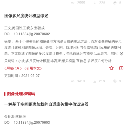
2555
|
220
|
0
图像多尺度统计模型综述
王文,芮国胜,王晓东,邢福成
DOI：10.11834/jig.20070602
摘要：
基于小波变换的图像处理方法是目前的主流方法，而对图像特征的多尺
度统计建模则是图像压缩、去噪、分割、纹理分析与合成等统计应用的关键问
题。本文综述了图像的多尺度统计模型，包括边缘分布模型以及层内、层间和
混合相关模型，分析了各模型的优缺点，给出了对各种相关模型捕捉系数间相
关键词：
小波;多尺度统计模型;非高斯;相关模型;互信息;多尺度几何分析
关性能力的归一化量测。最后，简单介绍了基于多尺度几何分析的统计图像模
<网络PDF>
<引用本文>
型，并对多尺度统计建模的前景进行了展望。
更新时间：
2024-05-07
3419
|
218
|
0
图像处理和编码
一种基于空间距离加权的自适应矢量中值滤波器
金良海,李德华
DOI：10.11834/jig.20070603