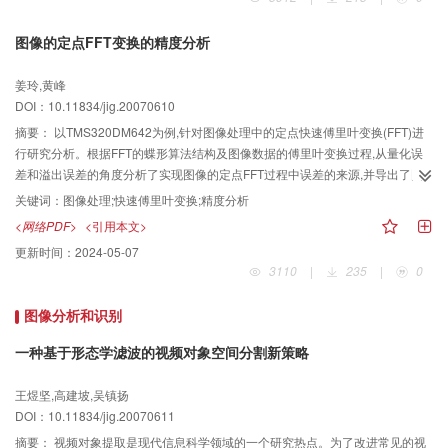
图像的定点FFT变换的精度分析
姜玲,黄峰
DOI：10.11834/jig.20070610
摘要：
以TMS320DM642为例,针对图像处理中的定点快速傅里叶变换(FFT)进
行研究分析。根据FFT的蝶形算法结构及图像数据的傅里叶变换过程,从量化误
差和溢出误差的角度分析了实现图像的定点FFT过程中误差的来源,并导出了图
像的FFT变换引入的误差均方值和最大噪-信比。对于2维M×N图像的FFT变换产
关键词：
图像处理;快速傅里叶变换;精度分析
生的量化误差的均方值与M和N成线性关系,而溢出误差的值相对于量化误差的值
<网络PDF>
<引用本文>
很小,可以忽略不记。TMS320DM642仿真器上得到的结果验证了理论分析的正
更新时间：
2024-05-07
确性。
3110
|
235
|
0
图像分析和识别
一种基于形态学滤波的视频对象空间分割新策略
王煜坚,高建坡,吴镇扬
DOI：10.11834/jig.20070611
摘要：
视频对象提取是现代信息科学领域的一个研究热点。为了改进常见的视