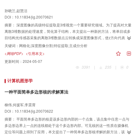
孙晓兰,赵慧洁
DOI：10.11834/jig.20070621
摘要：
深度图像的高级特征提取是3维视觉一个重要研究领域。为了提高对大量
离散3维数据的处理速度，简化算子结构，本文提出一种新的方法，将单目或多
目结构光传感器采集的离散3维数据点云转换成深度图像形式，使z方向代表深
度，并实现x、y方向数据的规则网格采样。接着提出一种深度图像分割算法，
关键词：
网格化;深度图像分割;特征提取;主成分分析
先对整幅图像进行边缘提取，得到阶跃和褶皱两种边缘，采用主成分分析法
<网络PDF>
<引用本文>
（PCA）通过计算欧氏距离得到面的法线方向和方向间的夹角。经过两类传感
更新时间：
2024-05-07
器采集到的大量图像实验证明，该算法明显优于单纯的边缘或者区域算法，具
3391
|
235
|
0
有良好的抗噪声性能，满足并行在线测量的要求，并且不受物体形状的约束，
可以应用于3D模型重建、机器人自主导航、逆向工程、文物数字化等多个3维
计算机图形学
视觉领域。
一种平面简单多边形核的求解算法
柳伟,何援军,李震霄
DOI：10.11834/jig.20070622
摘要：
平面简单多边形的核是该多边形内部的一个点集，该点集中任意一点与
多边形边界上一点的连线都处于这个多边形内部。可见核的这一性质在摄像机
定位等问题上得到了应用，本文提出了一种简单多边形核求解的新方法，该方