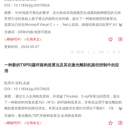
DOI：10.11834/jig.20070624
摘要：
针对地形可视化的要求，在分析由等高线模型生成规则格网模型的几种
常用方法的基础上基于逐点内插和分块内插，提出了一种新的模型转换算法。
该算法已经在Microsoft Visual C＋＋．Net上实现，插值结果成功应用于大规模
地形可视化平台。
关键词：
DEM;内插;地形可视化
<网络PDF>
<引用本文>
更新时间：
2024-05-07
2872
|
164
|
0
一种新的TSP问题环路构造算法及其在激光雕刻机路径控制中的应
用
阮亮中,张利,吴超
DOI：10.11834/jig.20070625
摘要：
通过引入全局构造原则，并借鉴了Kruskal、2-opt等算法的思想，提出
了一种新的时间复杂度为O（N^2）的环路构造算法，并将其运用于激光雕刻机
雕刻复杂图形时的路径优化。本算法生成路径长度约为理论下限的1．1倍，上
浮幅度与NN和GD算法比较，分别下降了58％和42％。将此算法嵌入激光雕刻
关键词：
激光雕刻;TSP;环路构造算法;全局构造原则
机控制程序，可将雕刻头空走的距离缩减88％。
<网络PDF>
<引用本文>