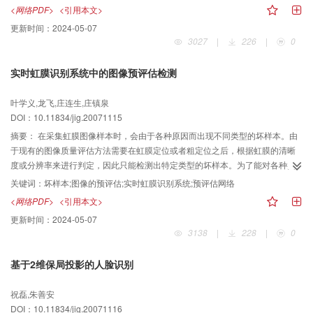
算法不足的基础上，提出了一种改进的基于密度的抽样聚类（improved
<网络PDF>
<引用本文>
density-based spatial clustering algorithm with sampling，IDBSCAS）算法，
更新时间：
2024-05-07
使之能够有效地处理大规模空间数据库，并且它不仅考虑了空间属性也考虑了
3027
|
226
|
0
非空间属性。2维空间数据的测试结果表明，该算法是可行、有效的。
实时虹膜识别系统中的图像预评估检测
叶学义,龙飞,庄连生,庄镇泉
DOI：10.11834/jig.20071115
摘要：
在采集虹膜图像样本时，会由于各种原因而出现不同类型的坏样本。由
于现有的图像质量评估方法需要在虹膜定位或者粗定位之后，根据虹膜的清晰
度或分辨率来进行判定，因此只能检测出特定类型的坏样本。为了能对各种类
型坏样本进行检测，在分析坏样本产生原因和类型的基础上，提出了一种实时
关键词：
坏样本;图像的预评估;实时虹膜识别系统;预评估网络
预评估网络的检测方法，即在定位或者粗定位处理之前，预先对缓存中的图像
<网络PDF>
<引用本文>
进行评估，再根据预评估检测的结果来决定是重新采集，还是进入后续的处
更新时间：
2024-05-07
理。其目的是，①节省现有的图像评估在定位处理上花费的时间和降低采集失
3138
|
228
|
0
败率，以提高识别系统的友好性；②减少因为坏样本的输入而导致的定位出
错，以避免引起误识别的可能；③提高识别率的同时降低识别系统的注册失败
基于2维保局投影的人脸识别
率。实验结果表明，这种方法不仅可以检测出多种类型的坏样本，且检测错误
率低，同时具有较高的评估速度，可以满足实时虹膜识别系统的要求。
祝磊,朱善安
DOI：10.11834/jig.20071116