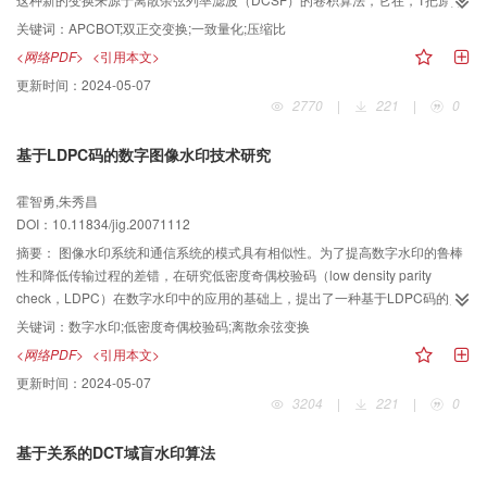
图像变换到频率域的同时对各高频分量进行相应的衰减，从而简化了图像变换
关键词：
APCBOT;双正交变换;一致量化;压缩比
后的量化步骤。用Matlab进行了数据仿真，结果表明，本文提出的变换和DCT
<网络PDF>
<引用本文>
相比有很大的优势，不但量化简单（无量化或仅需一个参数的一致量化），而
更新时间：
2024-05-07
且使JEPG算法的压缩率和重建图像质量均有可观的优化。
2770
|
221
|
0
基于LDPC码的数字图像水印技术研究
霍智勇,朱秀昌
DOI：10.11834/jig.20071112
摘要：
图像水印系统和通信系统的模式具有相似性。为了提高数字水印的鲁棒
性和降低传输过程的差错，在研究低密度奇偶校验码（low density parity
check，LDPC）在数字水印中的应用的基础上，提出了一种基于LDPC码的图
像数字水印技术。该技术利用了LDPC码的纠错性能和图像的人眼视觉特性，实
关键词：
数字水印;低密度奇偶校验码;离散余弦变换
现了静止图像中数字水印的嵌入和提取；实验结果表明，该技术不仅降低了水
<网络PDF>
<引用本文>
印在传输过程中的差错率，而且可以达到提高埋藏水印的鲁棒性和隐匿性的目
更新时间：
2024-05-07
的。
3204
|
221
|
0
基于关系的DCT域盲水印算法