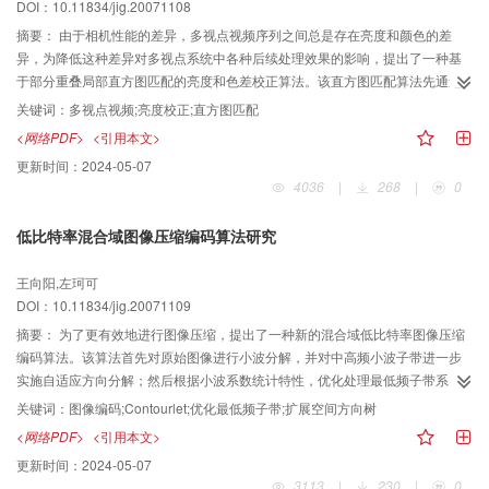
DOI：10.11834/jig.20071108
摘要：
由于相机性能的差异，多视点视频序列之间总是存在亮度和颜色的差
异，为降低这种差异对多视点系统中各种后续处理效果的影响，提出了一种基
于部分重叠局部直方图匹配的亮度和色差校正算法。该直方图匹配算法先通过
原图像直方图和参考图像直方图的匹配建立映射函数，然后使用该映射函数来
关键词：
多视点视频;亮度校正;直方图匹配
校正原图像的亮度和色差值。根据映射函数的计算方法不同，直方图匹配可以
<网络PDF>
<引用本文>
分为全局直方图匹配和局部自适应直方图匹配。在全局直方图匹配算法中，由
更新时间：
2024-05-07
于整幅图像是使用统一的映射函数，因此校正性能较差。而局部自适应直方图
4036
|
268
|
0
匹配算法则是利用局部信息为每个像素建立唯一的映射函数，因此能够准确地
校正图像不同区域的差异，但是算法的复杂度非常高。该部分交叠的局部直方
低比特率混合域图像压缩编码算法研究
图匹配方法中，一小块范围内的像素是使用同样的局部直方图来建立映射函
数，然后使用条件去块滤波器去除可能存在的块效应。与自适应局部直方图匹
王向阳,左珂可
配算法相比，该算法不仅可减少计算直方图和映射函数的次数，而且在降低计
DOI：10.11834/jig.20071109
算复杂度的同时，还能够自适应地校正图像不同区域的差异。该算法可作为多
视点视频系统中的预处理技术，实验结果表明，该算法能够提高后续压缩过程
摘要：
为了更有效地进行图像压缩，提出了一种新的混合域低比特率图像压缩
的性能。
编码算法。该算法首先对原始图像进行小波分解，并对中高频小波子带进一步
实施自适应方向分解；然后根据小波系数统计特性，优化处理最低频子带系
数；再结合小波分解与方向分解的特点，构造了一种扩展的空间方向树结构；
关键词：
图像编码;Contourlet;优化最低频子带;扩展空间方向树
最后采用SPIHT编码思想完成图像的压缩。实验结果表明，该混合域图像编码
<网络PDF>
<引用本文>
方法是一种高效的图像压缩算法，不仅其压缩效果明显优于SPIHT、WBCT等图
更新时间：
2024-05-07
像压缩方案（特别是在低比特率下），而且具有比较强的通用性与适应性。
3113
|
230
|
0