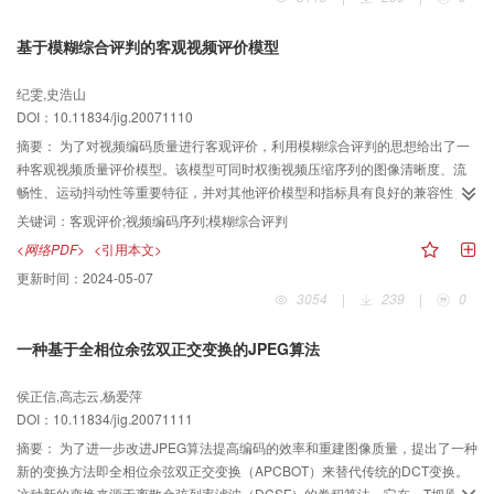
基于模糊综合评判的客观视频评价模型
纪雯,史浩山
DOI：10.11834/jig.20071110
摘要：
为了对视频编码质量进行客观评价，利用模糊综合评判的思想给出了一
种客观视频质量评价模型。该模型可同时权衡视频压缩序列的图像清晰度、流
畅性、运动抖动性等重要特征，并对其他评价模型和指标具有良好的兼容性。
仿真实验结果表明，该模型能够对视频编码序列的多个特征进行较好的综合评
关键词：
客观评价;视频编码序列;模糊综合评判
价。相比以往评价模型具有实现简洁和可靠度高的优点。
<网络PDF>
<引用本文>
更新时间：
2024-05-07
3054
|
239
|
0
一种基于全相位余弦双正交变换的JPEG算法
侯正信,高志云,杨爱萍
DOI：10.11834/jig.20071111
摘要：
为了进一步改进JPEG算法提高编码的效率和重建图像质量，提出了一种
新的变换方法即全相位余弦双正交变换（APCBOT）来替代传统的DCT变换。
这种新的变换来源于离散余弦列率滤波（DCSF）的卷积算法，它在，T把原始