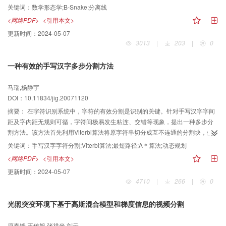
该算法首先对图像进行二值化处理，然后利用变元腐蚀得到细胞的非线性距离
关键词：
数学形态学;B-Snake;分离线
图和背景的非线性距离图，接着对两者进行叠加，即得到一幅新的非线性距离
<网络PDF>
<引用本文>
图，最后使B样条曲线准确收敛到目标边界，以便自动分离细胞。实验结果表
更新时间：
2024-05-07
明，该算法不但能有效地构造分离线，并能估计出重叠（或粘连）胃腺癌细胞
3013
|
203
|
0
的原始形状。
一种有效的手写汉字多步分割方法
马瑞,杨静宇
DOI：10.11834/jig.20071120
摘要：
在字符识别系统中，字符的有效分割是识别的关键。针对手写汉字字间
距及字内距无规则可循，字符间极易发生粘连、交错等现象，提出一种多步分
割方法。该方法首先利用Viterbi算法将原字符串切分成互不连通的分割块，使
非粘连汉字、交错汉字得到正确分割；对于其中宽度较大存在粘连字符的分割
关键词：
手写汉字字符分割;Viterbi算法;最短路径;A＊算法;动态规划
块，从候选分割点人手，用非线性分割路径将粘连部分分开；最后再应用A＊算
<网络PDF>
<引用本文>
法找到全局最佳分割位置，使过分割的字符得到完整合并。实验结果表明，该
更新时间：
2024-05-07
方法对于手写汉字的分割是可行、有效的。
4710
|
266
|
0
光照突变环境下基于高斯混合模型和梯度信息的视频分割
原春锋,王传旭,张祥光,刘云