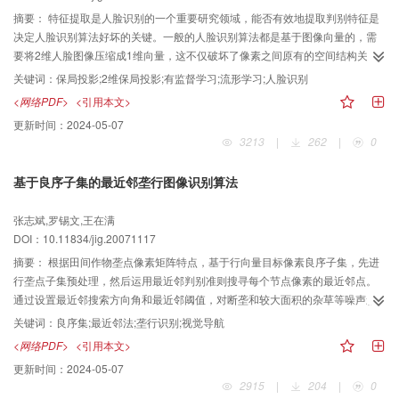
摘要：
特征提取是人脸识别的一个重要研究领域，能否有效地提取判别特征是
决定人脸识别算法好坏的关键。一般的人脸识别算法都是基于图像向量的，需
要将2维人脸图像压缩成1维向量，这不仅破坏了像素之间原有的空间结构关
系，而且转换后的向量维数过高。为了避免这种情况，提出了一种直接基于图
关键词：
保局投影;2维保局投影;有监督学习;流形学习;人脸识别
像矩阵的人脸识别算法——2维保局投影算法。由于该算法是在保局投影的基础
<网络PDF>
<引用本文>
上进行扩展，使其可以直接面向2维图像矩阵进行处理，同时在构建相似矩阵的
更新时间：
2024-05-07
时候引入了样本类别信息，因而可有效地提取人脸图片的2维判别特征。另外还
3213
|
262
|
0
采用最小近邻分类器估算识别率。在AT＆T人脸库的实验结果表明，与
Eigenface、Fisherface以及Laplacianface算法相比，该方法具有较好的识别
基于良序子集的最近邻垄行图像识别算法
率。
张志斌,罗锡文,王在满
DOI：10.11834/jig.20071117
摘要：
根据田间作物垄点像素矩阵特点，基于行向量目标像素良序子集，先进
行垄点子集预处理，然后运用最近邻判别准则搜寻每个节点像素的最近邻点。
通过设置最近邻搜索方向角和最近邻阈值，对断垄和较大面积的杂草等噪声影
响进行控制。实验结果表明，与传统的最近邻算法比较，该算法的准确性和鲁
关键词：
良序集;最近邻法;垄行识别;视觉导航
棒性均得到提高，时间复杂度较小，对农田视觉导航实际应用有一定价值。
<网络PDF>
<引用本文>
更新时间：
2024-05-07
2915
|
204
|
0