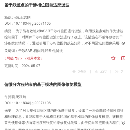
基于残差点的干涉相位图自适应滤波
杨磊,冯茜,王志刚
DOI：10.11834/jig.20071105
摘要：
为了能有效地对InSAR干涉相位图进行滤波，利用残差点矩阵作为滤波
控制因子，对两种干涉相位图滤波方法进行了改进。该措施在不破坏致密的干
涉条纹的情况下，通过引用干涉相位图的残差矩阵，对不同区域的图像采用不
同强度的滤波器来实现自适应的降噪，同时详细描述了滤波方法的实施步骤，
关键词：
干涉SAR;相位图;残差点;滤波
并用ERS-1重复轨道数据进行了验证，结果表明，该改进方法可取得良好的滤
<网络PDF>
<引用本文>
波效果。
更新时间：
2024-05-07
3469
|
220
|
0
偏微分方程约束的基于模块的图像修复模型
仵冀颖,阮秋琦
DOI：10.11834/jig.20071106
摘要：
为了对大规模目标区域的图像进行修复，提出了一种既能保持线性特征
和纹理信息，又能应用于大规模目标区域的基于模块的图像修复模型。该模型
首先使用像素切向等照度线强度约束修复优先级，由于切向等照度线方程在图
像边缘宽度约束下扩散，因此具有很好的线性特征保持性能。这种扩散具备形
关键词：
图像修复;偏微分方程;总体变分;切向等照度线;无接缝效应