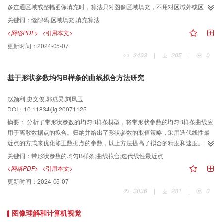
多连通区域或整幅图像填充时，算法只对图像区域填充，不用对区域外或区域
内部的孔洞进行填充，对非二值图像，该算法不需要辅助内存空间。实验结果
关键词：
缝隙码;区域填充;填充算法
表明，对比现有的算法，本文算法具有速度快、效率高等优点。
<网络PDF>
<引用本文>
更新时间：
2024-05-07
3493
|
205
|
0
基于形状参数均匀B样条的曲线拟合方法研究
赵颜利,史文俊,郭成昊,刘凤玉
DOI：10.11834/jig.20071125
摘要：
分析了带形状参数的均匀B样条模型，将带形状参数的均匀B样条曲线应
用于离散数据点的拟合。归纳并给出了形状参数的取值策略，采用迭代线性最
近点的方式来优化修正数据点的参数，以上方法提高了拟合的精度和速度。通
过实验分析，证明了该方法的有效性。
关键词：
带形状参数的均匀B样条;曲线拟合;迭代线性最近点
<网络PDF>
<引用本文>
更新时间：
2024-05-07
3036
|
281
|
0
图像理解和计算机视觉