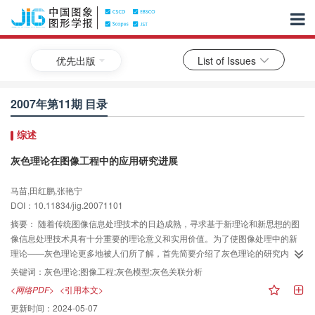
优先出版
List of Issues
2007年第11期 目录
综述
灰色理论在图像工程中的应用研究进展
马苗,田红鹏,张艳宁
DOI：10.11834/jig.20071101
摘要：
随着传统图像信息处理技术的日趋成熟，寻求基于新理论和新思想的图
像信息处理技术具有十分重要的理论意义和实用价值。为了使图像处理中的新
理论——灰色理论更多地被人们所了解，首先简要介绍了灰色理论的研究内
容、主要特点和基础理论；然后分别从图像处理、图像分析和图像理解3个层次
关键词：
灰色理论;图像工程;灰色模型;灰色关联分析
来综述和分析灰色理论在图像工程中的研究进展，包括一些新的研究成果；最
<网络PDF>
<引用本文>
后，总结了在图像工程中应用灰色理论时，要解决的关键问题和未来的发展方
更新时间：
2024-05-07
向。研究结果显示，尽管灰色理论在图像工程中的应用研究还处于起步阶段，