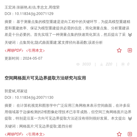
王宏涛,张丽艳,杜佶,李忠文,周儒荣
DOI：10.11834/jig.20071129
摘要：
基于测量点集的模型重建是逆向工程中的关键环节，为提高模型重建精
度和重建效率、保证为模型重建提供必需的信息，简化测量点集、分析重建误
差是十分必要的。首先实现了一种测量点集的快速简化算法，然后提出了采用
紧支撑径向基函数建立简化后点集的隐式曲面方程，从而实现重建误差分析的
关键词：
点集简化;隐式曲面重建;紧支撑径向基函数;误差分析
方法。实例结果表明，本文简化算法效率较高、效果良好，运用隐式曲面实现
<网络PDF>
<引用本文>
的重建误差分析为简化测量点集提供了误差依据。
更新时间：
2024-05-07
3033
|
220
|
0
空间网格面片可见边界提取方法研究与应用
郭爱斌,邓家禔
DOI：10.11834/jig.20071130
摘要：
在计算机视觉和图形学中广泛应用三角网格来表示空间曲面，在许多应
用领域基于边缘检测的2维图像处理技术已非常成熟，但空间三角网格面片边界
提取，特别是沿某一方向可见边界提取方法还没有得到很好发展。本文提出一
种求解三角网格面片可见边界算法，该算法根据光线方向和三角网格对应的法
关键词：
网格面片;可见边界提取;遮挡分析
向量判断三角网格的可见性，从而确定三角网格面片的可见边界，再由各个三
<网络PDF>
<引用本文>