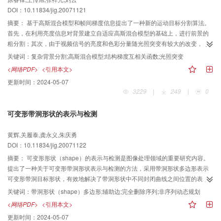
DOI：10.11834/jig.20071121
摘要：
基于高斯混合模型和帧间梯度信息提出了一种新的运动目标分割算法。
首先，在利用亮度信息对背景建立自适应高斯混合模型的基础上，进行前景的
粗分割；其次，由于视频信号的亮度和色彩分量随光照突变有较大的改变，导
致大片背景的高斯模型产生错误匹配，误判为前景，为了提高高斯模型分割算
关键词：
复杂背景分割;高斯混合模型;结构梯度互相关函数;光照突变
法的鲁棒性，结合结构梯度互相关函数对分割结果进一步校正，能适应剧烈的
<网络PDF>
<引用本文>
光照变化；最后，利用数学形态学进行后处理，消除影子和孤立的噪声点。通
更新时间：
2024-05-07
过不同场景的运动分割实验结果表明，该算法在复杂背景和剧烈光照变化条件
3229
|
249
|
0
下具有较强的鲁棒性和较高的分割精度。
可变形带洞形状的表示与检测
黄辉,关履泰,龚永义,朱庆勇
DOI：10.11834/jig.20071122
摘要：
可变形形状（shape）的表示与检测是图像处理领域的重要研究内容。
提出了一种关于可变形带洞形状表示与检测的方法，采用带洞形状多边形表示
可变形带洞目标形状，有效地解决了带洞形状中不同封闭曲线之间位置的表示
关系；通过在带洞形状多边形中添加辅助边，将每条辅助边看成两条完全不相
关键词：
带洞形状（shape）多边形;辅助边;完全删除序列;非序列动态规划
交的边的方法，将带洞形状多边形转化成不带洞的简单多边形，运用受限
<网络PDF>
<引用本文>
Delaunay三角剖分法（CDT）剖分多边形，得到关于带洞形状多边形的完全删
更新时间：
2024-05-07
除序列，运用非序列动态规划实现可变形带洞形状检测。实验结果表明，与其