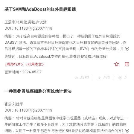
基于SVM和AdaBoost的红外目标跟踪
王震宇,张可黛,吴毅,卢汉清
DOI：10.11834/jig.20071118
摘要：
为了提高目标跟踪的鲁棒性，提出了一种新的用于红外目标跟踪的
DABSVT算法。该算法首先把目标跟踪转化为目标和背景的两类分类问题，然
后将根据每一帧的正负样本训练的支持向量机（SVM）作为分量分类器，并通
过恰当的参数调整策略，利用AdaBoost算法把这些分量分类器组合成一个总体
关键词：
目标跟踪;AdaBoost;支持向量机;参数调整策略;均值漂移
分类器；接着利用该总体分类器来区分下一帧中的目标和背景，并得到置信
<网络PDF>
<引用本文>
图；最后通过均值漂移算法找到置信图的峰值，得到目标的新位置。该新位置
更新时间：
2024-05-07
不仅与目标和背景的变化相适应，而且分量分类器可以随时加入或丢掉。实验
3182
|
243
|
0
结果显示，该方法是鲁棒的。
一种重叠胃腺癌细胞分离线估计算法
张云,刘建平
DOI：10.11834/jig.20071119
摘要：
针对胃腺癌细胞显微图像中经常出现重叠（或粘连）现象，对后续进一
步的研究工作产生了很多不良影响，为了准确地分离重叠（或粘连）的胃腺癌
细胞，采用了一种数学形态学与改进的B样条活动轮廓模型算法相结合的方法。