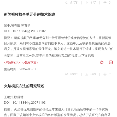
5178
|
417
|
0
但其应用范围却几乎涉及了图像工程的各个方面，这充分显示它的广泛可行
性、有效性，以及良好的发展潜力和应用前景。
新闻视频故事单元分割技术综述
冀中,张春田,苏育挺
DOI：10.11834/jig.20071102
摘要：
新闻视频的故事单元分割一般采用统计学或者信息沦的方法，将新闻节
目分割成一系列有各自主题内容的故事单元。这些单元反映的是视频流的高层
语义，是建立视频索引的最佳层次。该文对这一技术进行了综述，将现有方法
根据利用信息的角度分为3类：单模态的分割方法、多模态融合的分割方法和基
关键词：
故事单元分割;基于内容的视频检索;新闻视频;上下文信息
于上下文信息的分割方法，并且详细讨论了每一类方法的特点。此外，还分析
<网络PDF>
<引用本文>
了一些分割错误的原因和今后的发展趋势。
更新时间：
2024-05-07
3386
|
209
|
0
火焰模拟方法的研究综述
王继州,顾耀林
DOI：10.11834/jig.20071103
摘要：
火焰等无规则物体的模拟近年来成为计算机动画领域中的一个研究热
点，回顾了该领域中火焰模拟的各种模型的发展情况，总结了该研究方向所采