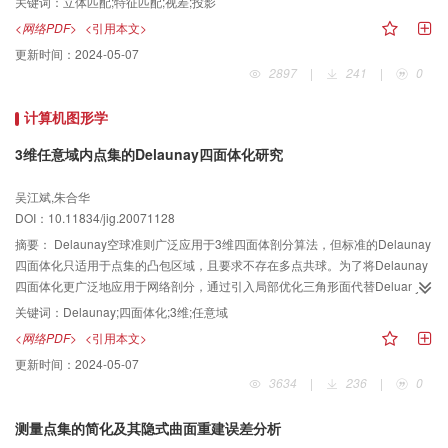
关键词：
立体匹配;特征匹配;视差;投影
复杂场景，具有良好的实用价值。
<网络PDF>
<引用本文>
更新时间：
2024-05-07
2897
|
241
|
0
计算机图形学
3维任意域内点集的Delaunay四面体化研究
吴江斌,朱合华
DOI：10.11834/jig.20071128
摘要：
Delaunay空球准则广泛应用于3维四面体剖分算法，但标准的Delaunay
四面体化只适用于点集的凸包区域，且要求不存在多点共球。为了将Delaunay
四面体化更广泛地应用于网络剖分，通过引入局部优化三角形面代替Deluany严
格的空球准则，提出了3维任意域内点集Deluanay四面体化（DTETAD）的概
关键词：
Delaunay;四面体化;3维;任意域
念，并首先通过若干关键定理的证明，研究了一个四面体划分是DETEAD的充
<网络PDF>
<引用本文>
要条件，然后建立了DTETAD的空球准则。该研究成果为拓展Delaunay算法在
更新时间：
2024-05-07
更广泛范围的应用提供了理论依据。
3634
|
236
|
0
测量点集的简化及其隐式曲面重建误差分析