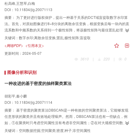
杜高峰,王慧琴,白梅
DOI：10.11834/jig.20071113
摘要：
为了更好进行版权保护，提出一种基于关系的DCT域盲提取数字水印算
法。首先，对原始图像进行8×8分块的离散余弦变换，根据变换后每一块内的直
流系数和中频系数的关系得到一个极性矩阵，将该极性矩阵与最佳置乱处理后
的二值水印图像进行对比，根据对比的结果对载体图像的中频系数进行修改达
关键词：
数字水印;离散余弦变换;置乱;极性矩阵;盲提取
到水印嵌入的目的。在水印的提取过程中不需要原始图像，实现了水印的盲提
<网络PDF>
<引用本文>
取。大量的仿真实验结果表明了该算法的有效性。
更新时间：
2024-05-07
3610
|
220
|
0
图像分析和识别
一种改进的基于密度的抽样聚类算法
胡彩平,秦小麟
DOI：10.11834/jig.20071114
摘要：
基于密度的聚类算法DBSCAN是一种有效的空间聚类算法，它能够发现
任意形状的聚类并且有效地处理噪声。然而，DBSCAN算法也有一些缺点，例
如，①在聚类时只考虑空间属性没有考虑非空间属性；②在对大规模空间数据
库进行聚类分析时需要较大的内存支持和／／O消耗。为此，在分析DBSCAN
关键词：
空间数据挖掘;空间聚类;密度;种子;非空间属性