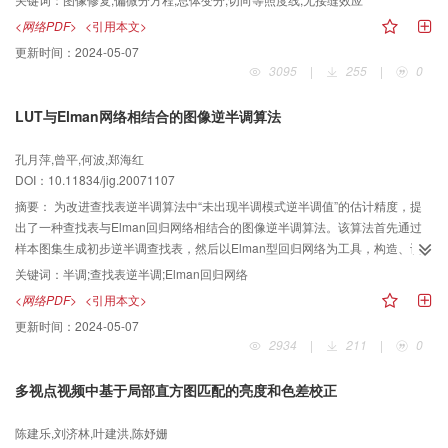
态学不变性，可修复自然场景图像；然后采用Euclidean距离计算模块相似度，
<网络PDF>
<引用本文>
并加入偏微分方程约束，使得线性特征位置的像素点在匹配中影响较大；使用
更新时间：
2024-05-07
散度约束下总体变分插值法对修复结果进行无接缝效应处理，使得最终修复结
3095
|
255
|
0
果平滑；最后扩展模型相似度函数，使目标区域可被修复为指定的纹理特征。
理论和实验结果证明该模型在图像修复中是有效的。
LUT与Elman网络相结合的图像逆半调算法
孔月萍,曾平,何波,郑海红
DOI：10.11834/jig.20071107
摘要：
为改进查找表逆半调算法中“未出现半调模式逆半调值”的估计精度，提
出了一种查找表与Elman回归网络相结合的图像逆半调算法。该算法首先通过
样本图集生成初步逆半调查找表，然后以Elman型回归网络为工具，构造、训
练逆半调逼近模型，最后达到拟合“未出现半调模式逆半调值”的目的，产生完整
关键词：
半调;查找表逆半调;Elman回归网络
查找表，支持逆半调处理。实验结果及性能分析表明，应用本文算法生成的逆
<网络PDF>
<引用本文>
半调重建图像在视觉效果及PSNR指标上表现良好，具有运行速度快、空间复杂
更新时间：
2024-05-07
度低的特点。
2934
|
211
|
0
多视点视频中基于局部直方图匹配的亮度和色差校正
陈建乐,刘济林,叶建洪,陈妤姗