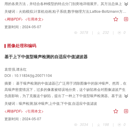
用的各类方法，并结合各种模型的特点分门别类地详细展开。其方法总体上可
以分为粒子系统方法、数学物理方法和纹理技术方法，讨论了各自方法的优缺
关键词：
火焰模拟;计算机动画;粒子系统;数学物理方法;Lattice-Boltzmann方法;纹理技术
点、适用范围和效果特征；展望了未来发展的3个重点：火焰细节、控制机制和
<网络PDF>
<引用本文>
模拟速度；并对这个方向的研究前景进行了必要的探讨。
更新时间：
2024-05-07
3078
|
232
|
0
图像处理和编码
基于上下中值型噪声检测的自适应中值滤波器
袁世强,谭永红
DOI：10.11834/jig.20071104
摘要：
基于噪声检测的中值滤器已广泛用于消除图像中的脉冲噪声。然而，在
高噪声密度情况下，过多的像素被错误地分类，这个缺陷将会对图像滤波产生
负面影响，为了克服这个缺陷，提出了一种上下中值型噪声检测器。基于这种
噪声检测方法，又提出了一种自适应中值滤波算法。实验结果显示，该算法能
关键词：
噪声检测;脉冲噪声;上中值;下中值;自适应中值滤波
够有效地消除脉冲噪声，并且保留了原始图像的更多细节。
<网络PDF>
<引用本文>
更新时间：
2024-05-07
3034
|
198
|
0