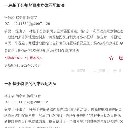
一种基于分割的两步立体匹配算法
张浩峰,赵春霞,陈得宝
DOI：10.11834/jig.20071126
摘要：
提出了一种基于分割的两步立体匹配算法。第1步，利用动态规划和左右
一致性约束计算地面控制点，将原始图像分割为许多小区域，假定每一个区域
为同一个视差，并通过地面控制点计算部分区域的视差值；第2步将剩余未匹配
的区域编码为一条染色体，用遗传算法进行优化，得到最终的稠密视差图。选
关键词：
图像分割;立体匹配;地面控制点;遗传算法
用了一些标准图像对进行测试，实验结果表明，该算法具有很好的性能。
<网络PDF>
<引用本文>
更新时间：
2024-05-07
3076
|
236
|
0
一种基于特征的约束匹配方法
林志泉,胡永健,杨晖,汪伟
DOI：10.11834/jig.20071127
摘要：
提出了一种基于特征的双向视差域约束匹配方法。首先提取图像特征点
约简候选匹配像素集，然后进行双向唯一性匹配并在匹配过程中根据双目图像
的投影特性设计视差域约束，最后设计了一个滑动平均邻域视差来剔除视差值
偏差太大的匹配对。实验结果表明，该方法简单快速，匹配成功率高，可处理