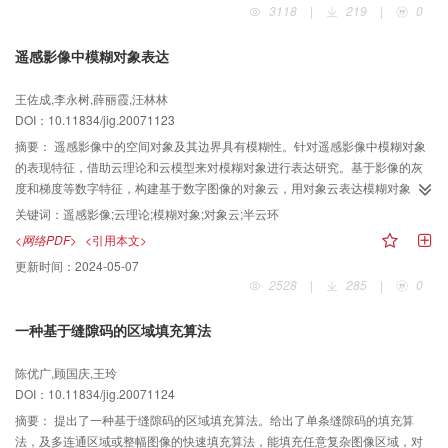
3118
|
219
|
0
他相关方法相比，本文方法能够较有效地检测带洞形状目标。
遥感影像中模糊对象表达
王佐成,李永树,薛丽霞,汪林林
DOI：10.11834/jig.20071123
摘要：
遥感影像中的空间对象及其边界具有模糊性。针对遥感影像中模糊对象
的表现特征，借助云理论和云模型来对模糊对象进行表达研究。基于影像的灰
度和梯度等数字特征，构建基于数字图像的对象云，用对象云表达模糊对象，
核外半云环表达其边界，从而用模糊数学的方法来合理表达遥感影像模糊对
关键词：
遥感影像;云理论;模糊对象;对象云;半云环
象，最后以遥感影像为例进行验证。该方法不仅丰富和完善了云理论，同时也
<网络PDF>
<引用本文>
为模糊对象表达，遥感影像的理解和分析提供了一种新的思路。
更新时间：
2024-05-07
2528
|
285
|
0
一种基于缝隙码的区域填充算法
陈优广,顾国庆,王玲
DOI：10.11834/jig.20071124
摘要：
提出了一种基于缝隙码的区域填充算法。给出了单条缝隙码的填充算
法，及多连通区域或整幅图像的快速填充算法，能填充任意复杂图像区域，对