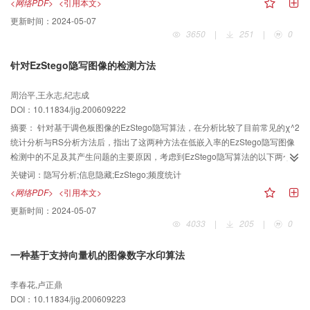
<网络PDF>
<引用本文>
影响导致目标亮度不一致的林荫道道路图像中进行了实验。实验结果表明，该
更新时间：
2024-05-07
算法对机器人导航中阴影路面的一致性分割方面具有良好的效果。
3650
|
251
|
0
针对EzStego隐写图像的检测方法
周治平,王永志,纪志成
DOI：10.11834/jig.200609222
摘要：
针对基于调色板图像的EzStego隐写算法，在分析比较了目前常见的χ^2
统计分析与RS分析方法后，指出了这两种方法在低嵌入率的EzStego隐写图像
检测中的不足及其产生问题的主要原因，考虑到EzStego隐写算法的以下两个显
著特征：颜色对及顺序嵌入，提出了一种基于颜色对频度统计分析的新型检测
关键词：
隐写分析;信息隐藏;EzStego;频度统计
算法。实验结果表明，这种方法适用于EzStego隐写图像的检测，在低嵌入率情
<网络PDF>
<引用本文>
况下，其检测率和虚警率优于χ^2统计分析与RS分析方法。该方法在使虚警率
更新时间：
2024-05-07
降低1～2倍的情况下，检测率达到87％，而其他两个方法的检测率只有63％～
4033
|
205
|
0
69％，该新方法19～24个百分点。
一种基于支持向量机的图像数字水印算法
李春花,卢正鼎
DOI：10.11834/jig.200609223