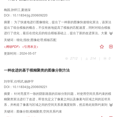
梅园,孙怀江,夏德深
DOI：10.11834/jig.200609220
摘要：
为了快速地进行图像细化，提出了一种新的图像快速细化算法，该算法
提出了组合模板的概念，不仅有效地提高了模板的匹配速度，同时对组合模板
进行了优化，最后在优化后的组合模板基础上，提出了新的改进算法。大量实
验表明，该新算法不但同时具有以往算法的优点，而且细化速度比以往算法提
关键词：
细化;指纹;图像处理;模板匹配
高了3～6倍，是一种较为理想的细化算法。
<网络PDF>
<引用本文>
更新时间：
2024-05-07
2712
|
214
|
0
一种改进的基于模糊聚类的图像分割方法
刘华军,任明武,杨静宇
DOI：10.11834/jig.200609221
摘要：
针对亮度不一致的阴影路面的目标分割问题，对使用空间关系约束的模
糊聚类算法进行了改进，即首先定义了像素之间以及像素与区域之间的近邻关
系，并构造了像素与区域之间的空间关系隶属度矩阵，然后将此矩阵约束到传
统的模糊C-均值聚类算法的隶属度矩阵中，最终形成了基于空间关系约束的模
关键词：
图像分割;模糊聚类;空间关系约束
糊聚类算法。该算法只需设置很少的参数即可自动完成聚类。该算法在受光照