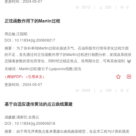
更新时间：
2024-05-07
问题；（2）由于标记点匹配精确，提高了3维点的重建精度，故符合工程要
2512
|
225
|
0
求；（3）由于噪音对标记点的像点影响较小，因此该方法比以前的方法具有更
好的鲁棒性。实验结果表明，利用该方法产生的3维重建点精确可靠，能够满足
正弦函数作用下的Martin过程
逆向工程等应用的要求。
周志敏,汪国昭
DOI：10.11834/jig.200609217
摘要：
为了弥补单纯Martin过程在描述天气、石油和股市行情等变化过程方面
的不足，首先通过对正弦函数作用下的Martin过程进行相图分析，发现该系统状
态随着参数的变化而变化，同时经过稳定焦点、倍周期分岔，可将其收缩到混
沌吸引子上，且这个状态变化过程会重复出现；然后进一步通过计算机从理论
关键词：
Martin过程;吸引子;Lyapunov指数;混沌
上计算了该系统的最大Lyapunov指数，并通过绘制了分岔图定量地说明了该系
<网络PDF>
<引用本文>
统具有混沌行为。
更新时间：
2024-05-07
2449
|
169
|
0
基于自适应遗传算法的点云曲线重建
成媛媛,满家巨,全惠云
DOI：10.11834/jig.200609218
摘要：
由于用无序离散点集来重建出曲线曲面模型，在反求工程与计算机视觉