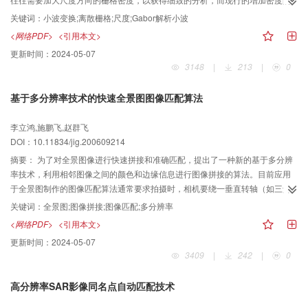
方法都具有一定的任意性，为了解决实际工程应用中离散栅格小波变换分析尺
关键词：
小波变换;离散栅格;尺度;Gabor解析小波
度增加密度的不确定性问题，根据小波基在空／时-频平面上的能量分布特性，
<网络PDF>
<引用本文>
通过理论推导计算验证，提出了小波变换分析尺度参数取值的理论方法以及尺
更新时间：
2024-05-07
度参数α的离散化理论取值公式α=1．15^nα0，同时以3维形貌测量轮廓术为基
3148
|
213
|
0
础，以Gabor解析小波的尺度参数取值为例展开了讨论计算，并给出了Gabor解
析小波尺度参数选取的理论公式。从计算机模拟和实验结果可见，该方法根据
基于多分辨率技术的快速全景图图像匹配算法
中心频率对尺度参数α进行取值，能够较好地解决各尺度小波之间的频谱拉距以
及混叠现象所造成测量误差。
李立鸿,施鹏飞,赵群飞
DOI：10.11834/jig.200609214
摘要：
为了对全景图像进行快速拼接和准确匹配，提出了一种新的基于多分辨
率技术，利用相邻图像之间的颜色和边缘信息进行图像拼接的算法。目前应用
于全景图制作的图像匹配算法通常要求拍摄时，相机要绕一垂直转轴（如三角
架）做水平转动，同时不仅要求拍摄出的相邻图像有较多的重叠部分，而且相
关键词：
全景图;图像拼接;图像匹配;多分辨率
邻图像的光照差别不能太大，而新算法则避免了上述的对图像获取条件和图像
<网络PDF>
<引用本文>
质量的严格限制。因为该算法受相邻图像间光照强度变换和由镜头带来的图像
更新时间：
2024-05-07
形变的影响较小，所以在图像匹配实验中，该算法对各种条件下获取的图片都
3409
|
242
|
0
表现出很好的鲁棒性。实验结果表明，该算法在降低计算复杂度的同时，还有
效地克服了由图像形变和不同光照条件所带来的图像的拼接困难。
高分辨率SAR影像同名点自动匹配技术