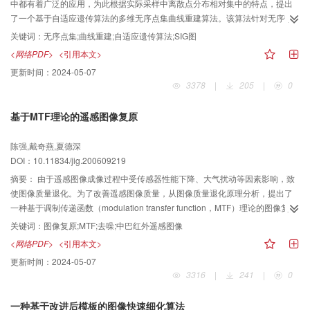
中都有着广泛的应用，为此根据实际采样中离散点分布相对集中的特点，提出
了一个基于自适应遗传算法的多维无序点集曲线重建算法。该算法针对无序带
噪声的空间曲线重建问题，先把点云分布空间网格化，然后在每个网格中用自
关键词：
无序点集;曲线重建;自适应遗传算法;SIG图
适应遗传算法搜索出最能代表该网格中点集的特征点，由于每个网格区域中点
<网络PDF>
<引用本文>
集分布的不均匀性，因此可根据搜索出来的特征点，利用改进的自适应的
更新时间：
2024-05-07
SIG（sphere-of-influence graph）图来对每个特征点进行进一步调整，以便能
3378
|
205
|
0
使得到待重建曲线的型值点，最后利用测地距离函数来确定型值点的拓扑结
构，并利用B样条函数来重建曲线。实例证明，无论是2维平面点云还是3维空间
基于MTF理论的遥感图像复原
点云，该点云重建方法简单可行，特别是对于存在自交情况以及点云具有明显
角点的情况亦可以获得满意的结果。
陈强,戴奇燕,夏德深
DOI：10.11834/jig.200609219
摘要：
由于遥感图像成像过程中受传感器性能下降、大气扰动等因素影响，致
使图像质量退化。为了改善遥感图像质量，从图像质量退化原理分析，提出了
一种基于调制传递函数（modulation transfer function，MTF）理论的图像复原
方法。该方法主要包括去噪和MTF拉伸两部分。针对遥感图像的特点，给出了
关键词：
图像复原;MTF;去噪;中巴红外遥感图像
一种有效的基于频域的去噪方法。为了能够调节频谱拉伸的程度，还给出了一
<网络PDF>
<引用本文>
种指数调节MTF曲线的方法。中巴（中国和巴西）卫星红外遥感图像的实验结
更新时间：
2024-05-07
果表明：该新方法有效地提高了图像的对比度（对于实验图像来说，较复原前
3316
|
241
|
0
图像对比度提高了7倍多，方差也由原来的8．77提高到17．37）、熵等图像要
素，从而改善了图像的质量。
一种基于改进后模板的图像快速细化算法