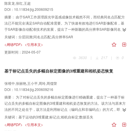
陈富龙,张红,王超
DOI：10.11834/jig.200609215
摘要：
由于SAR工作原理跟光学遥感成像技术截然不同，而经典同名点匹配方
法已不能完全满足SAR自动配准需要。为了快速有效地进行SAR影像配准，基
于SAR影像自动配准技术的发展，提出了一种新颖的高分辨率SAR影像同名点
自动匹配算法，该算法首先创建金字塔影像，同时在金字塔影像上回溯搜索，
关键词：
分层回溯;同名点匹配;高分辨率SAR
以确定初始变换函数类型及相应的变换参数；然后通过分层回溯逐层加密控制
<网络PDF>
<引用本文>
点来解求最佳变换函数类型及相应变换参数；最后在原始影像分辨率下修正同
更新时间：
2024-05-07
名点坐标，以获取最终匹配同名点对。这种分层回溯策略不仅很好地解决了同
3630
|
217
|
0
名点搜索计算复杂度问题，使获取的同名点对分布更趋均匀、精度更高，而且
能确保每层变换函数达到全局最小二乘最优。另外，以高分辨率SAR影像为实
基于标记点丢失的多幅自标定图像的3维重建和相机姿态恢复
验数据进行的实验结果表明，该同名点搜索算法不仅计算时间可由221s缩短至
34s，而且可达到0．284636 pixels的配准精度。
张维中,张丽艳,王小平,周玲,周儒荣
DOI：10.11834/jig.200609216
摘要：
为了对标记点丢失的多幅自标定图像进行精确重建，提出了一种基于标
记点丢失的多幅自标定图像的3维重建和相机姿态恢复的方法。该方法与原来方
法的不同之处在于，该方法是利用标记点（编码点和非编码点）的方式，即用
编码点进行单CCD相机的自标定和姿态恢复，而用非编码点进行3维点的3维重
关键词：
基于运动的3维重建;标记点;相机自标定;数据丢失
建。该方法有以下3个主要特点：（1）由于该方法采用了标记点的自动识别匹
<网络PDF>
<引用本文>
配，所以避免了手工交互选择图像点对（point correspondences）费工费时的