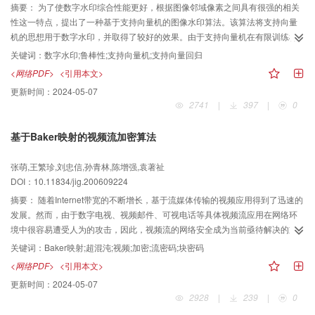
摘要：
为了使数字水印综合性能更好，根据图像邻域像素之间具有很强的相关
性这一特点，提出了一种基于支持向量机的图像水印算法。该算法将支持向量
机的思想用于数字水印，并取得了较好的效果。由于支持向量机在有限训练样
本的情况下具有很好的学习和泛化能力，因此，可以首先利用回归型支持向量
关键词：
数字水印;鲁棒性;支持向量机;支持向量回归
机较好地建立图像邻域像素之间的关系模型，然后，通过调整模型的输出值与
<网络PDF>
<引用本文>
中心像素值之间的大小关系来嵌入或提取水印。实验表明，用该技术嵌入水印
更新时间：
2024-05-07
后的图像不仅具有很好的图像感知质量和较强的鲁棒性，对图像增强、JPEG压
2741
|
397
|
0
缩、噪声、几何剪切等抵抗强，而且安全性好、实用性较强。
基于Baker映射的视频流加密算法
张萌,王繁珍,刘忠信,孙青林,陈增强,袁著祉
DOI：10.11834/jig.200609224
摘要：
随着Internet带宽的不断增长，基于流媒体传输的视频应用得到了迅速的
发展。然而，由于数字电视、视频邮件、可视电话等具体视频流应用在网络环
境中很容易遭受人为的攻击，因此，视频流的网络安全成为当前亟待解决的重
要研究课题之一。近年来，虽然出现了很多图像和视频的加密算法，然而很多
关键词：
Baker映射;超混沌;视频;加密;流密码;块密码
算法在安全性或加密速度上存在缺陷。为此，结合其他算法的优点，提出了一
<网络PDF>
<引用本文>
种流密码与块密码相结合的加密算法。其中流密码用来产生伪随机序列，块密
更新时间：
2024-05-07
码用来置乱数据。由于Baker映射经改进后可以抵挡已知明文攻击，并且实现简
2928
|
239
|
0
单，而4维超混沌方程则不但可提高加密速度，还可增加密码的复杂度，因此可