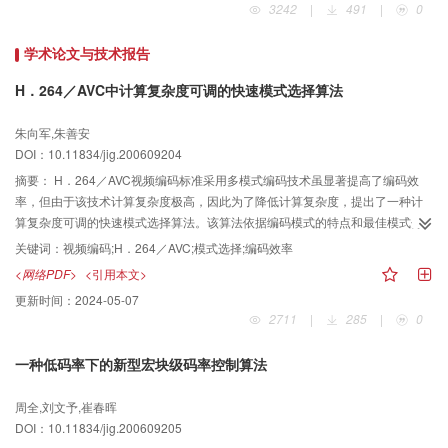
3242
|
491
|
0
学术论文与技术报告
H．264／AVC中计算复杂度可调的快速模式选择算法
朱向军,朱善安
DOI：10.11834/jig.200609204
摘要：
H．264／AVC视频编码标准采用多模式编码技术虽显著提高了编码效
率，但由于该技术计算复杂度极高，因此为了降低计算复杂度，提出了一种计
算复杂度可调的快速模式选择算法。该算法依据编码模式的特点和最佳模式分
布规律，利用运动活性及已测试模式所得残差的量化系数来预测尚未测试模式
关键词：
视频编码;H．264／AVC;模式选择;编码效率
的编码性能，并略过不必要测试的模式，通过选择恰当的阈值即可实现计算复
<网络PDF>
<引用本文>
杂度的调整。实验表明，与全模式选择算法相比，采用该算法编码速度可以提
更新时间：
2024-05-07
高2～4倍，而且重建质量和编码效率损失极小。
2711
|
285
|
0
一种低码率下的新型宏块级码率控制算法
周全,刘文予,崔春晖
DOI：10.11834/jig.200609205