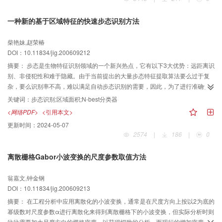
一种新的基于区域特征的快速步态识别方法
柴艳妹,赵荣椿
DOI：10.11834/jig.200609212
摘要：
步态是生物特征识别领域的一个新兴热点，它有以下3大优势：远距离识
别、非侵犯性和难于隐藏。由于当前提出的大量步态特征提取算法要么过于复
杂，要么识别率不高，难以满足自动步态识别的需要，因此，为了进行准确快
速的步态识别，提出了一种新的基于区域特征的快速步态识别方法。该方法首
关键词：
步态识别;区域面积;N-best分类器
先将检测出的2维人体侧影分为头部、躯干和腿部3个区域；然后分别提取每个
<网络PDF>
<引用本文>
区域的目标面积；最后将这些面积特征和人体的宽高比特征一起构成步态特征
更新时间：
2024-05-07
矢量用于训练和识别。此外，还改进了一种新的N—best分类器，该分类器在一
2574
|
186
|
0
定程度上提高了算法的识别率。实验结果表明，该新方法不仅简单快速，而且
在UCSD和CMU数据集上分别得到了90％和98％左右的高识别率。
离散栅格Gabor小波变换的尺度参数取值方法
翁嘉文,钟金钢
DOI：10.11834/jig.200609213
摘要：
在工程分析中应用离散化的小波变换，通常是在尺度方向上按以2为底的
幂级数对尺度参数α进行离散化来得到离散栅格下的小波变换，但实际分析时则
往往需要加大尺度方向的栅格密度，以获得细致的分析，而现行的增加密度的