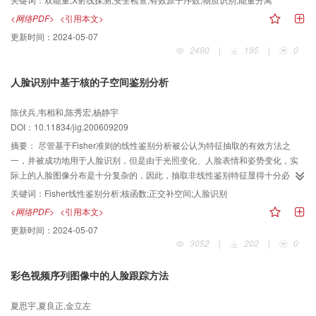
算的面积吸收系数来代替透射信号，用以识别物质的数值计算优化算法，通过
<网络PDF>
<引用本文>
实验数据分析和对该算法的评估证明，由于此算法可以大大减小厚度的影响，
更新时间：
2024-05-07
使误判率减小，从而提高了物质分类识别的准确性。
2490
|
195
|
0
人脸识别中基于核的子空间鉴别分析
陈伏兵,韦相和,陈秀宏,杨静宇
DOI：10.11834/jig.200609209
摘要：
尽管基于Fisher准则的线性鉴别分析被公认为特征抽取的有效方法之
一，并被成功地用于人脸识别，但是由于光照变化、人脸表情和姿势变化，实
际上的人脸图像分布是十分复杂的，因此，抽取非线性鉴别特征显得十分必
要。为了能利用非线性鉴别特征进行人脸识别，提出了一种基于核的子空间鉴
关键词：
Fisher线性鉴别分析;核函数;正交补空间;人脸识别
别分析方法。该方法首先利用核函数技术将原始样本隐式地映射到高维（甚至
<网络PDF>
<引用本文>
无穷维）特征空间；然后在高维特征空间里，利用再生核理论来建立基于广义
更新时间：
2024-05-07
Fisher准则的两个等价模型；最后利用正交补空间方法求得最优鉴别矢量来进行
3052
|
202
|
0
人脸识别。在ORL和NUST603两个人脸数据库上，对该方法进行了鉴别性能实
验，得到了识别率分别为94％和99．58％的实验结果，这表明该方法与核组合
彩色视频序列图像中的人脸跟踪方法
方法的识别结果相当，且明显优于KPCA和Kernel fisherfaces方法的识别结
果。
夏思宇,夏良正,金立左