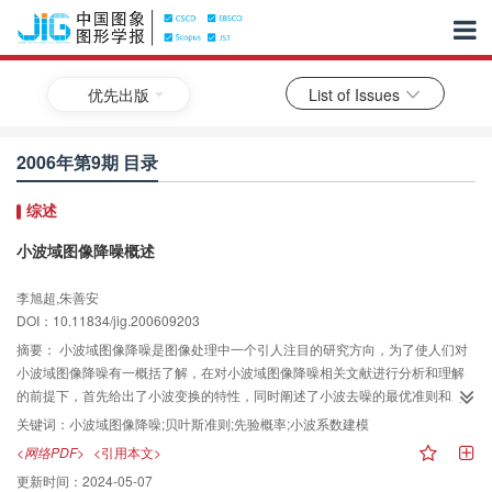
优先出版
List of Issues
2006年第9期 目录
综述
小波域图像降噪概述
李旭超,朱善安
DOI：10.11834/jig.200609203
摘要：
小波域图像降噪是图像处理中一个引人注目的研究方向，为了使人们对
小波域图像降噪有一概括了解，在对小波域图像降噪相关文献进行分析和理解
的前提下，首先给出了小波变换的特性，同时阐述了小波去噪的最优准则和对
图像进行小波变换时小波基的选取原则，然后评述了用于图像降噪的方法，并
关键词：
小波域图像降噪;贝叶斯准则;先验概率;小波系数建模
分析了利用小波系数建模的常用方法，最后探讨了小波域图像降噪的发展方
<网络PDF>
<引用本文>
向。
更新时间：
2024-05-07