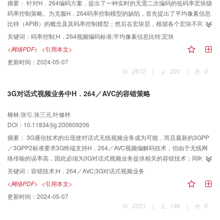
摘要：
针对H．264编码方案，提出了一种实时的无需二次编码的低码率宏块级
码率控制策略。为克服H．264码率控制模型的缺陷，首先提出了平均像素信息
比特（APIB）的概念及其码率控制模型；然后在宏块层，根据各个宏块不同的
编码复杂度进行准确的码字分配；接着通过APIB的变化来自适应地更新码率控
关键词：
码率控制;H．264视频编码标准;平均像素信息比特;宏块
制模型的系数；最后提出了完整的基于宏块的码率控制算法，并将其在JVT的
<网络PDF>
<引用本文>
JM85平台上实现。试验结果表明，与H．264中的码率控制算法JVT-G012相
更新时间：
2024-05-07
比，该算法不仅在控制精度上平均提高了0．171kbps，而且峰值信噪比平均提
2572
|
220
|
0
高了0．227dB，同时还较好地控制了输出码率和峰值信噪比的波动。
3G对话式视频业务中H．264／AVC的容错策略
柳林,张引,张三元,叶修梓
DOI：10.11834/jig.200609206
摘要：
3G通信技术的出现使对话式无线视频业务成为可能，而且最新的3GPP
／3GPP2标准要求3G终端支持H．264／AVC视频编解码技术，但由于无线网
络传输的误率高，因此必须为3G对话式视频业务提供相关的容错技术；同时由
于硬件的限制，3G终端只支持部分H．264／AVC的容错工具。针对上述问题，
关键词：
容错技术;H．264／AVC;3G对话式视频业务
根据3GPP／3GPP2标准，在对H．264／AVC中的各种容错工具在基于分组交
<网络PDF>
<引用本文>
换的3G对话式视频业务中的适用性进行分析的基础上，给出了一些实用性的容
更新时间：
2024-05-07
错方案。这些容错方案的性能经过一般测试条件测试，实验结果表明，能够得
2521
|
196
|
0
到比较满意的纠错效果。同时通过对各种实验数据的分析可见，在这种低带
宽、高误码率的环境中，若编码时采用复杂度低的FMO方式，再辅以合适的帧