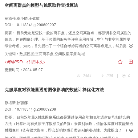
空间离群点的模型与跳跃取样查找算法
内编码块刷新模式，则可以充分利用帧内宏块的空间相关性，以便在有限的带
宽内能得到更好的纠错能力。
黄添强,秦小麟,王钦敏
DOI：10.11834/jig.200609207
摘要：
目前无论是查找一般的离群点，还是空间离群点，都强调非空间属性的
偏离，但在图像处理、基于位置的服务等许多应用领域，空间与非空间属性要
综合考虑。为此，首先提出了一个综合考虑两者的空间离群点定义，然后提出
了一种新的基于密度的空间离群点查找方法——基于密度的跳跃取样空间离群
关键词：
数据挖掘;空间离群点;空间数据库;影响域
点查找算法DBSODLS。由于已有的基于密度的离群点查找方法对每一点都要求
<网络PDF>
<引用本文>
进行邻域查询计算，故查找效率低，而该算法由于可充分利用已知的邻居信
更新时间：
2024-05-07
息，即不必计算所有点的邻域，从而能快速找到空间离群点。分析与试验结果
2454
|
208
|
0
表明，该算法时间性能明显优于目前已有的基于密度的算法。
克服厚度对双能量透射图像影响的数值计算优化方法
原培新,孙丽娜
DOI：10.11834/jig.200609208
摘要：
目前双能量X射线图像系统都是通过使用高能和低能透射信号相结合的
方法（计算出与有效原子序数相关的R值）来识别物质，但物体厚度对双能量透
射图像的R值有很大影响，即会影响物质分类识别的准确性。为此提出了一种改
进的用两种能量的透射信号比来消除物质厚度的影响，并以优化的透射信号估
关键词：
双能量;X射线探测;安全检查;有效原子序数;物质识别;能量分离