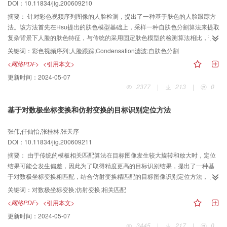
DOI：10.11834/jig.200609210
摘要：
针对彩色视频序列图像的人脸检测，提出了一种基于肤色的人脸跟踪方
法。该方法首先在Hsu提出的肤色模型基础上，采样一种自肤色分割算法来提取
复杂背景下人脸的肤色特征，与传统的采用固定肤色模型的检测算法相比，该
方法具有更好的检测效果；然后，在人脸跟踪过程中采用Condensation滤波跟
关键词：
彩色视频序列;人脸跟踪;Condensation滤波;自肤色分割
踪算法，并对算法做了两点改进，即在跟踪过程中采用基于Metropolis算法的重
<网络PDF>
<引用本文>
采样方法以及自适应的动态模型，实现了复杂背景下的人脸自由运动的跟踪，
更新时间：
2024-05-07
并从各种影片中截取了彩色视频序列图像进行了测试实验。实验结果表明，该
2377
|
213
|
0
方法有效地解决了复杂背景下人脸自由运动、光照变化及部分遮挡的问题，且
精度较高。
基于对数极坐标变换和仿射变换的目标识别定位方法
张伟,任仙怡,张桂林,张天序
DOI：10.11834/jig.200609211
摘要：
由于传统的模板相关匹配算法在目标图像发生较大旋转和放大时，定位
结果可能会发生偏差，因此为了取得精度更高的目标识别结果，提出了一种基
于对数极坐标变换粗匹配，结合仿射变换精匹配的目标图像识别定位方法，以
用于在视场中自动搜索相对于模板图像有平移、旋转和尺度变化的目标图像。
关键词：
对数极坐标变换;仿射变换;相关匹配
实验结果表明，该算法不仅定位精度高，而且相对于传统的模板匹配算法有更
<网络PDF>
<引用本文>
强的鲁棒性。
更新时间：
2024-05-07
3445
|
217
|
0