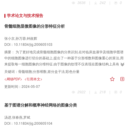
3636
|
242
|
0
此基础上进行了各类文献的统计和分析.由统计分析结果可看到我国图像工程在
2005年许多新进展的情况.特别值得指出的是,在上述15种期刊上所发表的图像
学术论文与技术报告
工程文献数量在2005年达到历史最高,显示了图像工程研究在中国继续发展的趋
势.
骨髓细胞显微图像的分形特征分析
张小京,孙万蓉,钟政辉
DOI：10.11834/jig.200605103
摘要：
为了更好地完成骨髓细胞图像的分类识别,在对临床血液学及细胞学图谱
中的细胞图像进行切分的基础上,提出了一种基于分形维数和图像重心的算法,用
来提取每一细胞图像的分维特征.由于图像的纹理不仅表现在图像结构上具有某
种统计意义的相似性,还反映在彩色分布方面,因此,可从骨髓细胞的真彩色图像中
关键词：
骨髓细胞;分形维数;差分盒子法;彩色分量
提取一个新的彩色识别分量图像C,并与HIS彩色空间的饱和度分量图像S一起进
<网络PDF>
<引用本文>
行分维特征提取.实验数据表明,由于不同类型骨髓细胞图像的分形参数具有不同
更新时间：
2024-05-07
程度的差异,因此分形参数对于某些类别的骨髓细胞具有较好的区分能力.
2922
|
218
|
0
基于图谱分解和概率神经网络的图像分类
汤进,张春燕,罗斌
DOI：10.11834/jig.200605104