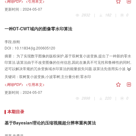
<网络PDF>
<引用本文>
位置则由混沌法随机生成.实验结果表明,此算法的不可觉察性很好,并对一些诸如
更新时间：
2024-05-07
中值滤波、JPEG压缩、附加高斯噪声、裁剪和旋转等各种图像处理攻击有较强
2832
|
182
|
0
的鲁棒性.该方法改变了传统的向原始图像中嵌入水印信息的做法,不仅其得到的
水印图像是无失真的,而且在不知道混沌初值的情况下,不可能成功地提取特征水
一种DT-CWT域内的图像零水印算法
印.
李段,徐刚
DOI：10.11834/jig.200605120
摘要：
为了实现数字图像的版权保护,基于双树复小波变换,提出了一种新的零水
印算法.该算法由于不改变图像的任何信息,因此在兼具不可见性和鲁棒性的同时,
还可以解决常规的冗余变换域水印算法的能量损失问题.该算法先借用实小波变
换的零树结构思想,在变换后图像中选择重要的系数树,并利用主分量分析提取它
关键词：
双树复小波变换;小波零树;主分量分析;零水印
们的第一主分量,然后经过量化编码构造零水印信息,再到认证中心注册后,即可作
<网络PDF>
<引用本文>
为用户的版权标志.实验结果表明,该算法不仅具有很好的鲁棒性,而且可以抵抗滤
更新时间：
2024-05-07
波、加噪、有损压缩等各种攻击.
2898
|
220
|
0
本期目录
基于Bayesian理论的压缩视频超分辨率重构算法
周亮,朱秀昌