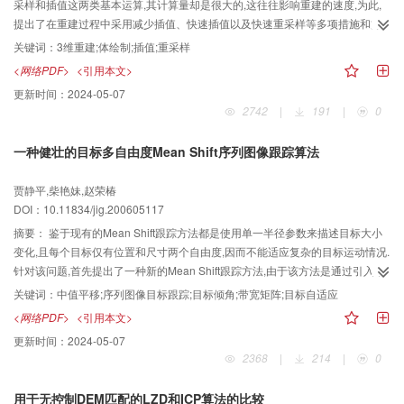
采样和插值这两类基本运算,其计算量却是很大的,这往往影响重建的速度,为此,
提出了在重建过程中采用减少插值、快速插值以及快速重采样等多项措施和方
法,以加速3维图像的重建.实验表明,采用该方法重建时间约缩短了1/3,可见,这些
关键词：
3维重建;体绘制;插值;重采样
措施和方法是切实可行有效的.
<网络PDF>
<引用本文>
更新时间：
2024-05-07
2742
|
191
|
0
一种健壮的目标多自由度Mean Shift序列图像跟踪算法
贾静平,柴艳妹,赵荣椿
DOI：10.11834/jig.200605117
摘要：
鉴于现有的Mean Shift跟踪方法都是使用单一半径参数来描述目标大小
变化,且每个目标仅有位置和尺寸两个自由度,因而不能适应复杂的目标运动情况.
针对该问题,首先提出了一种新的Mean Shift跟踪方法,由于该方法是通过引入带
宽矩阵来描述目标尺寸,因此能够在水平和垂直两个方向上独立描述目标的大小
关键词：
中值平移;序列图像目标跟踪;目标倾角;带宽矩阵;目标自适应
变化,并通过加入目标倾角,使得目标旋转运动得以很好描述;然后借鉴了三步搜索
<网络PDF>
<引用本文>
的思想,提出了一种快速搜索策略,以解决目标遮挡问题.实验表明,该算法能够准
更新时间：
2024-05-07
确跟踪序列图像中的任意复杂运动,尤其对目标的缩放、旋转运动以及遮挡有良
2368
|
214
|
0
好的适应性.
用于无控制DEM匹配的LZD和ICP算法的比较