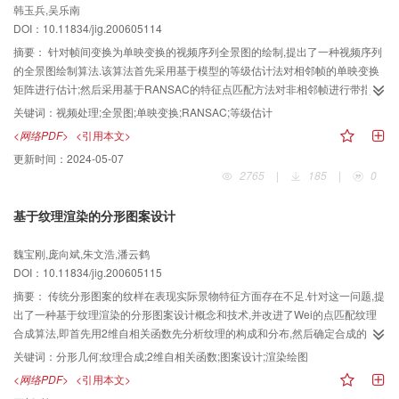
韩玉兵,吴乐南
DOI：10.11834/jig.200605114
摘要：
针对帧间变换为单映变换的视频序列全景图的绘制,提出了一种视频序列
的全景图绘制算法.该算法首先采用基于模型的等级估计法对相邻帧的单映变换
矩阵进行估计;然后采用基于RANSAC的特征点匹配方法对非相邻帧进行带指导
的改进估计,以使其能够达到要求的子像素级精度;最后运用时间中值滤波绘制全
关键词：
视频处理;全景图;单映变换;RANSAC;等级估计
景图.实验结果表明,该算法检测的全景图不仅帧间配准达到了一定的子像素级精
<网络PDF>
<引用本文>
度,而且基本达到了无缝连接.
更新时间：
2024-05-07
2765
|
185
|
0
基于纹理渲染的分形图案设计
魏宝刚,庞向斌,朱文浩,潘云鹤
DOI：10.11834/jig.200605115
摘要：
传统分形图案的纹样在表现实际景物特征方面存在不足.针对这一问题,提
出了一种基于纹理渲染的分形图案设计概念和技术,并改进了Wei的点匹配纹理
合成算法,即首先用2维自相关函数先分析纹理的构成和分布,然后确定合成的L形
邻域大小,最后将分形图案作为结构约束,并在HSL颜色空间上控制色彩渲染,实现
关键词：
分形几何;纹理合成;2维自相关函数;图案设计;渲染绘图
了结构约束的纹理合成,并通过选择两个特殊的分形数集来进行实验,生成了既有
<网络PDF>
<引用本文>
样图纹理特征,又能控制色彩变化的分形图案.