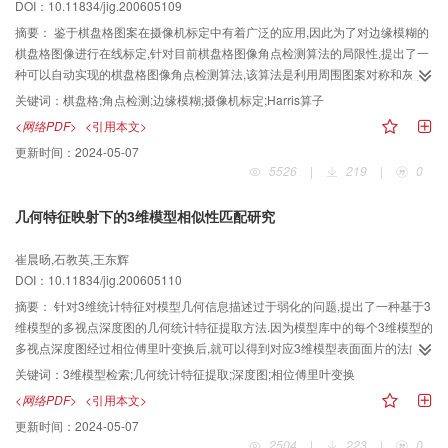
DOI：10.11834/jig.200605109
摘要：
鉴于棋盘格图案在摄像机标定中有着广泛的应用,因此为了对边缘模糊的
棋盘格图像进行在线标定,针对目前棋盘格图像角点检测算法的局限性,提出了一
种可以自动实现的棋盘格图像角点检测算法,该算法是利用周围图案对称和灰度
值对比明显的独特性质,设计了由对称算子S和方差算子V组合而成的角点检测算
关键词：
棋盘格;角点检测;边缘模糊;摄像机标定;Harris算子
子--对称方差算子（symmetry and variance）,简称SV算子.该算子不仅构思巧
<网络PDF>
<引用本文>
妙、易于实现、计算量小,而且对棋盘格图像的旋转变换和亮度变换具有鲁棒性
更新时间：
2024-05-07
和抗噪能力强的优点.实验结果表明,该算子对边缘模糊有良好的适应性,适用于摄
5526
|
219
|
0
像机的在线标定.
几何特征映射下的3维模型相似性匹配研究
崔晨旸,石教英,王东辉
DOI：10.11834/jig.200605110
摘要：
针对3维统计特征对模型几何信息描述过于弱化的问题,提出了一种基于3
维模型的多视点深度图的几何统计特征提取方法.因为模型库中的每个3维模型的
多视点深度图经过相位傅里叶变换后,就可以得到对应3维模型表面面片的法向方
向和面片面积大小的2维统计直方图,而且查询模型通过主元分析方法还可得到一
关键词：
3维模型检索;几何统计特征提取;深度图;相位傅里叶变换
个最佳视点深度图和相应的2维统计直方图,所以可通过与模型库的多视点统计直
<网络PDF>
<引用本文>
方图进行匹配计算来实现3维模型的相似性匹配和检索.实验表明,该方法对模型
更新时间：
2024-05-07
的简化是鲁棒的,并具有平移、尺度和旋转不变性,这就很好地解决了3维统计特
2504
|
223
|
0