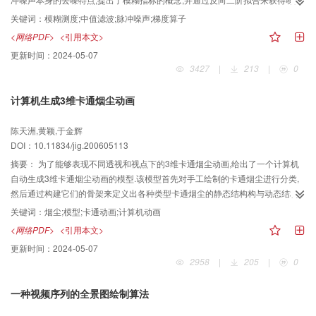
的强度信息;（2）引入了反映图像边缘信息的Prewitt梯度算子,并通过实验来得
关键词：
模糊测度;中值滤波;脉冲噪声;梯度算子
到合适的梯度阚值,以更好地保持图像的边缘等细节信息.通过将该算法与传统的
<网络PDF>
<引用本文>
中值滤波、基于排序阈值的开关中值滤波以及Sorin Zoican提出的改进的中值滤
更新时间：
2024-05-07
波进行的对比实验表明,该算法对噪声的强度有很好的估计,不仅提高了噪声去除
3427
|
213
|
0
的自适应性,尤其对含噪声多的图像的处理效果更为理想.
计算机生成3维卡通烟尘动画
陈天洲,黄颖,于金辉
DOI：10.11834/jig.200605113
摘要：
为了能够表现不同透视和视点下的3维卡通烟尘动画,给出了一个计算机
自动生成3维卡通烟尘动画的模型.该模型首先对手工绘制的卡通烟尘进行分类,
然后通过构建它们的骨架来定义出各种类型卡通烟尘的静态结构构与动态结构,
最后在骨架的基础上,通过简单的模型绘制出卡通烟尘的形态.该模型的特点是把
关键词：
烟尘;模型;卡通动画;计算机动画
骨架定义在3维空间上,这不仅仅可以表现不同透视和视点下的各种卡通烟尘效
<网络PDF>
<引用本文>
果,而且避免了手工绘制相应动画效果时的重复劳动.
更新时间：
2024-05-07
2958
|
205
|
0
一种视频序列的全景图绘制算法