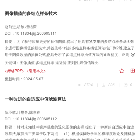
征对模型几何信息过于弱化的问题,并适合模型的粗分类.
图像插值的多结点样条技术
赵前进,胡敏,檀结庆
DOI：10.11834/jig.200605111
摘要：
为了获得质量更好的插值图像,提出了用具有紧支集的多结点样条基函数
来进行图像插值的新技术,并首先将1维的多结点样条插值算法推广到2维,建立了
用于图像数据的插值公式;然后分析了多结点样条插值方法的逼近精度、正则
性、插值核函数的频域特性.对逼近精度、正则性、插值核函数频域特性的比较
关键词：
图像插值;多结点样条;逼近阶;正则性;峰值信噪比
表明,该插值方法优于传统的三次卷积插值方法,实验结果也证实了用多结点样条
<网络PDF>
<引用本文>
插值算法重建的图像具有更高的质量.
更新时间：
2024-05-07
2704
|
206
|
0
一种改进的自适应中值滤波算法
倪臣敏,叶懋冬,陈孝春
DOI：10.11834/jig.200605112
摘要：
针对未知脉冲噪声强度的退化图像的去噪,提出了一种新的自适应中值滤
波算法,该算法主要基于以下两点：（1）根据模糊数学里的模糊度理论及随机脉
冲噪声本身的去噪特点,提出了模糊指标的概念,并通过反向二阶拟合来获得噪声