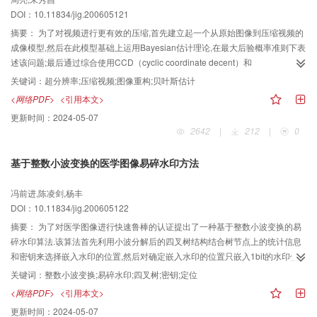
DOI：10.11834/jig.200605121
摘要：
为了对视频进行更有效的压缩,首先建立起一个从原始图像到压缩视频的
成像模型,然后在此模型基础上运用Bayesian估计理论,在最大后验概率准则下表
述该问题;最后通过综合使用CCD（cyclic coordinate decent）和
SA（successive approximations）等方法从理论上给出了压缩视频超分辨率重
关键词：
超分辨率;压缩视频;图像重构;贝叶斯估计
构问题的一般解决方法,同时针对成像过程中原始高分辨率图像的降质函数一般
<网络PDF>
<引用本文>
为未知的情况,提出了一种基于EM（expectation-maximization）算法的降质函
更新时间：
2024-05-07
数的确定方法.实验结果表明,该算法不仅在峰值信噪比和重构效果方面对压缩视
2642
|
212
|
0
频有较大提高和明显改善,而且该算法易于扩展,具有广泛的应用范围.
基于整数小波变换的医学图像易碎水印方法
冯前进,陈凌剑,杨丰
DOI：10.11834/jig.200605122
摘要：
为了对医学图像进行快速鲁棒的认证提出了一种基于整数小波变换的易
碎水印算法.该算法首先利用小波分解后的四叉树结构结合树节点上的统计信息
和密钥来选择嵌入水印的位置,然后对确定嵌入水印的位置只嵌入1bit的水印信
息.该算法具有以下特点：（1）图像嵌入水印后具有较高的信噪比,适用于医学
关键词：
整数小波变换;易碎水印;四叉树;密钥;定位
图像的认证;（2）结合小波系数的统计信息来选择嵌入水印的位置,可保证水印
<网络PDF>
<引用本文>
的易碎性;（3）小波分解在空频域的特性使得算法对篡改有很强的定位能力;
更新时间：
2024-05-07
（4）可利用密钥对本算法进行保护,即使算法公开,也能抵挡恶意攻击.实验结果