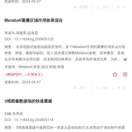
更新时间：
2024-05-07
2595
|
197
|
0
Metaball重叠区域作用效果混合
李凌丰,谭建荣,赵海霞
DOI：10.11834/jig.200605125
摘要：
在表现隐式曲面或曲面变形时，多个Metaball作用的重叠区域常会出现
肿胀、褶皱、撕裂等缺陷。前人虽曾通过调整Metaball参数、简单叠加、直接
合并等来解决这些问题，但未能得到效果好，且效率高的满意结果，为此，在
分析、研究了Metaball单独作用、作用范围重叠的基础上，分别针对点骨架、
关键词：
Metaball;骨架;混合;肿胀;褶皱
直线段、曲线段骨架，提出了线性加权和、代数混合、指数加权和方法，用以
<网络PDF>
<引用本文>
处理多个Metaball在重叠区域的作用效果混合。实验表明。这些混合方法不但
更新时间：
2024-05-07
可与曲面的表示方法以及Metaball势函数的形式无关，而且在边界处的过渡较
3111
|
169
|
0
平滑，其效果与效率也得到了实例验证。
3维图像数据场的快速重建
刘峰,朱秀昌
DOI：10.11834/jig.200605116
摘要：
3维图像重建中最典型的一类算法是体绘制方法,然而由于体绘制中的重