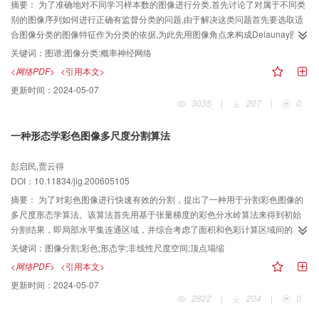
摘要：
为了准确地对不同学习样本数的图像进行分类,首先讨论了对属于不同类
别的图像序列如何进行正确有监督分类的问题,由于解决这类问题首先要选取适
合图像分类的图像特征作为分类的依据,为此先用图像角点来构成Delaunay图,
然后将由Delaunay图的谱特征形成的分类特征矢量作为分类的依据;其次,由于
关键词：
图谱;图像分类;概率神经网络
分类器的选取也直接影响分类结果,为此采用了学习效率高的概率神经网络分类
<网络PDF>
<引用本文>
器来进行分类.经过大量分类实验表明,图谱特征很好地保持了图像的结构特征,是
更新时间：
2024-05-07
理想的图像分类特征;经过与其他相关分类器的分类比较实验表明,基于概率神经
3035
|
207
|
0
网络的分类器可以准确地进行图像分类;通过不同学习样本数的比较,证实了概率
神经网络在进行图像分类时,对于学习样本数并不敏感,并具有一定稳定性.
一种形态学彩色图像多尺度分割算法
彭启民,贾云得
DOI：10.11834/jig.200605105
摘要：
为了对彩色图像进行快速有效的分割，提出了一种用于分割彩色图像的
多尺度形态学算法。该算法首先用基于张量梯度的彩色分水岭算法来得到初始
分割结果，即局部水平集连通区域，并综合考虑了面积和色彩计算区域间的相
似性，构造了区域间的RAG（region adjacency graph）和NNG（nearest
关键词：
图像分割;彩色;形态学;非线性尺度空间;顶点塌缩
neighbor nraph），用于后续形态学处理；接着，基于HSV空间中的色彩全序
<网络PDF>
<引用本文>
关系，定义了彩色形态算子；然后采用顶点塌缩算法实现的彩色形态学开闭算
更新时间：
2024-05-07
子生成了所需的非线性尺度空间；最后，利用图像中的极值点与物体间的对应
2822
|
204
|
0
关系，逐级提取图像中包含的物体来得到分层级的表示，并用区域在不同尺度
下熵的变化来决定尺度树的构成，从而完成了彩色图像的分割。试验结果表