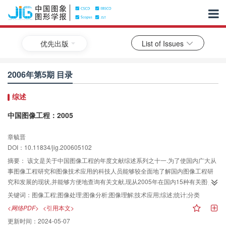
优先出版
List of Issues
2006年第5期 目录
综述
中国图像工程：2005
章毓晋
DOI：10.11834/jig.200605102
摘要：
该文是关于中国图像工程的年度文献综述系列之十一.为了使国内广大从
事图像工程研究和图像技术应用的科技人员能够较全面地了解国内图像工程研
究和发展的现状,并能够方便地查询有关文献,现从2005年在国内15种有关图像
工程重要中文期刊的共112期上发表的2 734篇学术研究和技术应用文献中,选取
关键词：
图像工程;图像处理;图像分析;图像理解;技术应用;综述;统计;分类
出了656篇属于图像工程领域的文献,并根据各文献的主要内容将其分别归入图
<网络PDF>
<引用本文>
像处理、图像分析、图像理解、技术应用和综述5个大类,再进一步分入23个专
更新时间：
2024-05-07
业小类（今年结合国内图像工程的发展,增加了两个有关新热点的类别）,然后在