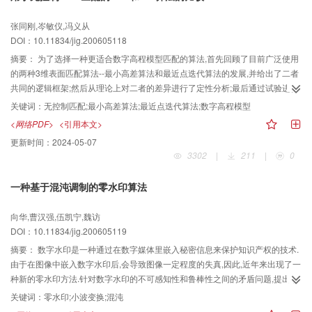
张同刚,岑敏仪,冯义从
DOI：10.11834/jig.200605118
摘要：
为了选择一种更适合数字高程模型匹配的算法,首先回顾了目前广泛使用
的两种3维表面匹配算法--最小高差算法和最近点迭代算法的发展,并给出了二者
共同的逻辑框架;然后从理论上对二者的差异进行了定性分析;最后通过试验进行
了定量比较.试验结果表明：与ICP算法相比,LZD算法的计算效率高于前者约9
关键词：
无控制匹配;最小高差算法;最近点迭代算法;数字高程模型
倍.但其拉入范围略小,迭代速度也比ICP算法慢了约一倍,然而,如果表面姿态差异
<网络PDF>
<引用本文>
越小,则LZD算法迭代收敛就越快.因此,对于表面姿态差异较小的DEM匹配而
更新时间：
2024-05-07
言,LZD算法更加适合.
3302
|
211
|
0
一种基于混沌调制的零水印算法
向华,曹汉强,伍凯宁,魏访
DOI：10.11834/jig.200605119
摘要：
数字水印是一种通过在数字媒体里嵌入秘密信息来保护知识产权的技术.
由于在图像中嵌入数字水印后,会导致图像一定程度的失真,因此,近年来出现了一
种新的零水印方法.针对数字水印的不可感知性和鲁棒性之间的矛盾问题,提出了
一种基于混沌调制的图像零水印方法,即该方法是从原始图像或测试图像的小波
关键词：
零水印;小波变换;混沌
变换系数中提取低频子带部分小波系数的特征作为水印,而所抽取的小波系数的