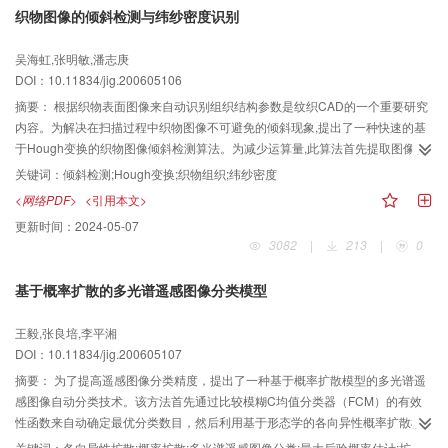
织物图像的倾斜检测与纬纱密度识别
明，该算法不仅具有出色的形状保持能力，而且可提高计算效率。
吴海虹,张明敏,潘志庚
DOI：10.11834/jig.200605106
摘要：
根据织物表面图像来自动识别组织结构参数是纹织CAD的一个重要研究
内容。为解决在扫描过程中织物图像不可避免的倾斜现象,提出了一种快速的基
于Hough变换的织物图像倾斜检测算法。为减少运算量,此算法首先提取图像梯
度作为纬纱走向信息;然后运用层次Hough变换来检测倾斜角度,并获得了满意的
关键词：
倾斜检测;Hough变换;织物组织;纬纱密度
检测精度;最后根据倾斜检测结果,采用一种新的与倾斜无关的纬密识别算法,通过
<网络PDF>
<引用本文>
提取倾斜角处的投影轮廓线来得到纬密排列规律,并计算出纬纱密度。实验结果
更新时间：
2024-05-07
表明,该算法用于结构图像倾斜检测和纬纱密度识别,可获得大于88%的检测准确
3082
|
213
|
0
率,纬度识别倾斜误差可控制在2°以内,可见具有较高的准确率和较好的实用性。
基于概率扩散的多光谱遥感图像分类模型
王毅,张良培,李平湘
DOI：10.11834/jig.200605107
摘要：
为了提高遥感图像分类精度，提出了一种基于概率扩散模型的多光谱遥
感图像自动分类技术。该方法首先通过比较模糊C均值分类器（FCM）的有效
性函数来自动确定最优分类数目，然后利用基于形态学的各向异性概率扩散模
型来调整中心像元隶属类别的概率，最后根据概率扩散的隶属概率向量图，并
关键词：
各向异性扩散;概率扩散;多光谱遥感图像分类;最大后验概率估计;扩散系数