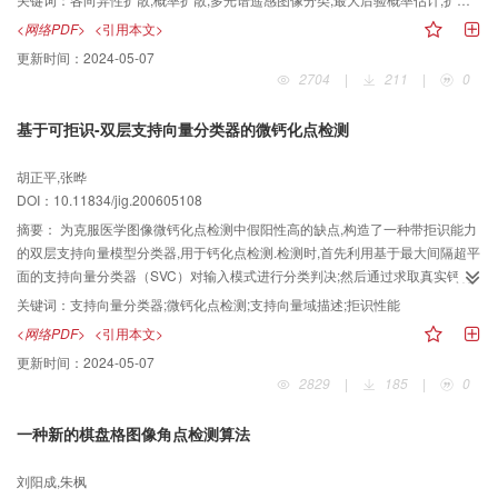
按照最大后验概率估计（MAP）对像元进行分类。由于各向异性扩散具有保边
<网络PDF>
<引用本文>
缘平滑的特点，因此，该概率扩散模型不仅能够有效地抑制同质区域内部“斑点”
更新时间：
2024-05-07
的产生。而且使得图像上重要的边缘特征得到了较好地保留。实验结果表明，
2704
|
211
|
0
该分类算法不仅能够避免分类图像中“斑点”噪声的影响，而且分类后的总体精度
达到了77．76％和Kappa系数达到了0．7198，均优于未经过概率扩散的最大
基于可拒识-双层支持向量分类器的微钙化点检测
后验概率估计分类算法，因而具有一定的实用价值。
胡正平,张晔
DOI：10.11834/jig.200605108
摘要：
为克服医学图像微钙化点检测中假阳性高的缺点,构造了一种带拒识能力
的双层支持向量模型分类器,用于钙化点检测.检测时,首先利用基于最大间隔超平
面的支持向量分类器（SVC）对输入模式进行分类判决;然后通过求取真实钙化
点样本特征空间最小的包含球形边界来得到钙化点样本的球形支持向量域表示
关键词：
支持向量分类器;微钙化点检测;支持向量域描述;拒识性能
（SVDD）;接着利用钙化点的支持向量域表示对输入模式进行拒识或接受处理;
<网络PDF>
<引用本文>
最后利用SVC与SVDD两个分类器的结果来进行综合判决.仿真实验结果表明,该
更新时间：
2024-05-07
算法在不影响微钙化点的检出率的情况下,可部分解决假阳性高的问题.
2829
|
185
|
0
一种新的棋盘格图像角点检测算法
刘阳成,朱枫