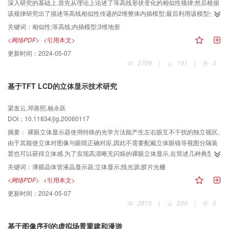
深入研究的基础上,首先从理论上论述了等高线形状变化的相似性规律;然后根据
该规律研究出了描述等高线相似性传递的2维整体内插模型;最后利用该模型分析
了现有的图形内插算法,并提出了基于物理场概念的等高线相似性传递模型.为了
关键词：
相似性;等高线;内插模型;3维地形
验证该模型的应用效果,分别对一模拟数据和一实际等高线数据进行了实验,实验
<网络PDF>
<引用本文>
结果表明基于物理场概念的等高线相似性传递模型不受初始等高线形状限制,在
更新时间：
2024-05-07
初始等高线光滑性较差时也能够有效地获取描述3维地形高程起伏变化规律的等
2799
|
191
|
0
高线信息.
基于TFT LCD的立体显示技术研究
梁发云,邓善熙,杨永跃
DOI：10.11834/jig.20060117
摘要：
裸眼立体显示器使用特殊的光学方法能产生左右眼互不干扰的独立视区,
由于其能使立体对图像与眼睛正确对应,因此不需要配戴立体眼镜等视图分隔装
置也可以获得立体感.为了实现高清晰无闪烁的裸眼立体显示,在简述几种典型的
基于TFT LCD的立体显示技术的基础上,选择线光源照明法作为重点研究对象,先
关键词：
薄膜晶体管液晶显示器;立体显示;线光源;胶片光栅
分析了左右视图截面光路的特点,然后利用菲林曝光方法制造光栅胶片,设计了一
<网络PDF>
<引用本文>
种产生线光源的照明板,最后探讨了立体显示器的基本结构,并据此开发了一种基
更新时间：
2024-05-07
于TFT LCD的立体显示器.实验结果表明,研制的样机可以获得高清晰无闪烁的裸
2810
|
229
|
0
眼立体显示.
基于图像序列的虚拟场景重建和漫游