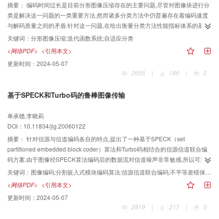
摘要：
编码时间过长是目前分形图像压缩存在的主要问题,尽管对图像块进行分
类是解决这一问题的一类重要方法,然而诸多分类方法中仍普遍存在着编码速度
与解码质量之间的矛盾.针对这一问题,在给出衡量分类方法性能指标体系的基础
上,首先提出了一种自适应分类方法,从而较好地解决了这一矛盾,然后将该方法运
关键词：
分形图像压缩;迭代函数系统;自适应分类
用于质心分类上,并结合满意匹配得到了一种快速的分形编码方法.实验表明,与原
<网络PDF>
<引用本文>
来的均匀分类方法相比,在取得相同压缩比的前提下,该方法可进一步提高分形编
更新时间：
2024-05-07
码的速度和改善解码图像质量.
2665
|
186
|
0
基于SPECK和Turbo码的鲁棒图像传输
单承赣,李晓莉
DOI：10.11834/jig.20060122
摘要：
针对信源与信道编码各自的特点,提出了一种基于SPECK（set
partitioned embedded block coder）算法和Turbo码相结合的信源信道联合编
码方案.由于图像经SPECK算法编码后的数据流对信道噪声非常敏感,所以可采
用此方案来提高图像对信道错误的鲁棒性.该方案通过SPECK算法来产生具有不
关键词：
图像编码;分割嵌入式模块编码算法;信源信道联合编码;不平等差错保护;Turbo码
同容错性的子流,信道编码采用删余Turbo码,用不同码率的信道编码来对这些子
<网络PDF>
<引用本文>
流进行非平等保护,以改善数据流抗信道差错的整体性能.这种方案充分利用了信
更新时间：
2024-05-07
源编码后的数据流的特性,从而使误码率与码长达到了一个较好的平衡.实验结果
2819
|
217
|
0
表明,该方案不仅能够在较高的压缩比下,使解码图像具有较高的峰值信噪比,并且