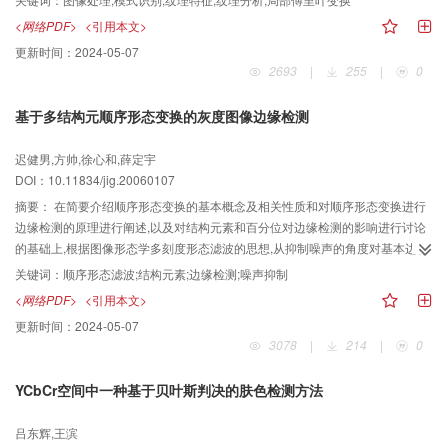
系数一般不服从正态分布,其偶数阶矩具有较好的纹理鉴别性能,而奇数阶矩的纹
<网络PDF>
<引用本文>
理鉴别性能则较差,由于以LFT系数的2、4、6阶矩作为纹理特征,其纹理鉴别性
更新时间：
2024-05-07
能和分割结果优于Yu Hui和Haralick提出的纹理特征,因此,建议选用LFT系数的
2693
|
255
|
0
各偶数阶矩作为纹理特征.
基于多结构元顺序形态变换的灰度图像边缘检测
迟健男,方帅,徐心和,薛定宇
DOI：10.11834/jig.20060107
摘要：
在简要介绍顺序形态变换的基本概念及相关性质和对顺序形态变换进行
边缘检测的原理进行阐述,以及对结构元素和百分位对边缘检测的影响进行讨论
的基础上,根据图像形态学多刻度形态滤波的思想,从抑制噪声的角度对基本边缘
检测算子进行推广和扩展,首先构造了3种边缘检测算子,并从理论上分析了算子
关键词：
顺序形态滤波;结构元素;边缘检测;噪声抑制
的特性;然后将多结构元与图像边缘进行匹配,提出了3种广义顺序形态边缘检测
<网络PDF>
<引用本文>
算子并给出了一般表达形式;最后着重探讨了多结构元素及二重混合顺序形态变
更新时间：
2024-05-07
换百分位值p、q的选取原则.实验结果表明,该边缘检测算子在抑制噪声对图像边
3078
|
214
|
0
缘的影响和保持图像细节方面,优于传统的边缘检测算子和普通的形态边缘检测
器.
YCbCr空间中一种基于贝叶斯判决的肤色检测方法
吕东辉,王滨