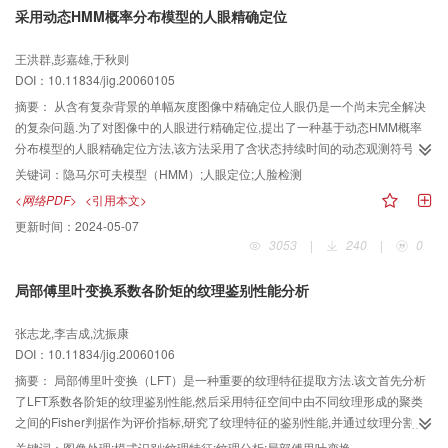
采用动态HMM概率分布模型的人眼精确定位
王洪群,彭嘉雄,于秋则
DOI：10.11834/jig.20060105
摘要：
从含有复杂背景的单幅灰度图像中精确定位人眼仍是一个尚未完全解决
的复杂问题.为了对图像中的人眼进行精确定位,提出了一种基于动态HMM概率
分布模型的人眼精确定位方法,该方法采用了含状态持续时间的动态观测符号概
率分布HMM模型,首先用虹膜网格采样方式和特殊的特征提取办法来抽取观测序
关键词：
隐马尔可夫模型（HMM）;人眼定位;人脸检测
列;然后通过对观测序列进行评估来控制采样网格大小,并动态修正观测符号概率
<网络PDF>
<引用本文>
分布.这样无需对图像进行旋转、缩放和匹配运算,即可对图像中的人眼进行精确
更新时间：
2024-05-07
定位.实验结果表明,该方法检测效率较高、算法鲁棒,并具有较高的定位精度.
3053
|
240
|
0
局部傅里叶变换系数各阶矩的纹理鉴别性能分析
张志龙,李吉成,沈振康
DOI：10.11834/jig.20060106
摘要：
局部傅里叶变换（LFT）是一种重要的纹理特征提取方法.该文首先分析
了LFT系数各阶矩的纹理鉴别性能,然后采用特征空间中由不同纹理形成的聚类
之间的Fisher判据作为评价指标,研究了纹理特征的鉴别性能,并通过纹理分割实
验来验证相关结论,从而使结论具有更高的可靠性.分析结果表明,纹理图像的LFT
关键词：
图像处理;模式识别;纹理特征;纹理分析;局部傅里叶变换