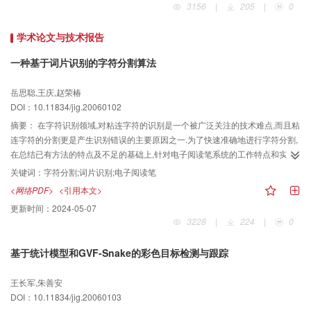
3156
|
205
|
0
学术论文与技术报告
一种基于词片识别的字符分割算法
岳思聪,王庆,赵荣椿
DOI：10.11834/jig.20060102
摘要：
在字符识别领域,对粘连字符的识别是一个被广泛关注的技术难点,而且粘
连字符的分割更是产生识别错误的主要原因之一.为了快速准确地进行字符分割,
在总结已有方法的特点及不足的基础上,针对电子阅读笔系统的工作特点和实时
性要求,提出并实现了一种面向电子阅读笔系统的基于词片识别的分割算法.该方
关键词：
字符分割;词片识别;电子阅读笔
法由于通过对字母组合的识别,降低了传统的基于孤立字符识别方法对于字符切
<网络PDF>
<引用本文>
分的要求,而且以中心生长法和改进的峰谷函数为切分工具来进行字符分割,简单
更新时间：
2024-05-07
实用,因而其在减少因粘连字符切分错误引起的识别错误的同时,不仅降低了运算
3228
|
224
|
0
复杂度,而且适合在阅读笔等嵌入式设备上应用.实验证明,该算法不仅效率高,而
且实现简单,还能够降低分割错误带来的识别错误.
基于统计模型和GVF-Snake的彩色目标检测与跟踪
王长军,朱善安
DOI：10.11834/jig.20060103