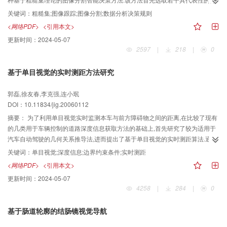
割算法构成算法库,并用它们对各种样本图像进行分割;然后利用从样本图像中提
关键词：
粗糙集;图像跟踪;图像分割;数据分析决策规则
取出来的各种数值特征,并根据图像分割质量评价标准评判出各样本图像的最优
<网络PDF>
<引用本文>
分割算法,用其构成决策信息表;最后应用粗糙集理论来对决策信息表进行离散化
更新时间：
2024-05-07
处理和属性约简,以生成图像分割算法选取的决策规则.该决策方法解决了图像跟
2597
|
218
|
0
踪系统中分割算法选取的一系列难题.实验证明,该决策方法能比较有效地根据系
统所处理图像的特征选取出算法库中最优的分割算法,并可满足车载图像跟踪系
基于单目视觉的实时测距方法研究
统的实时性要求.
郭磊,徐友春,李克强,连小珉
DOI：10.11834/jig.20060112
摘要：
为了利用单目视觉实时监测本车与前方障碍物之间的距离,在比较了现有
的几类用于车辆控制的道路深度信息获取方法的基础上,首先研究了较为适用于
汽车自动驾驶的几何关系推导法,进而提出了基于单目视觉的实时测距算法.通过
试验可知,由于摄像机的俯仰角是影响实时测距算法的关键因素,因此又提出了基
关键词：
单目视觉;深度信息;边界约束条件;实时测距
于道路边界平行约束条件的实时计算摄像机俯仰角算法.静态实车试验的结果显
<网络PDF>
<引用本文>
示,该基于单目视觉的实时测距算法具有较高的准确性,可以满足测距要求,而动态
更新时间：
2024-05-07
实车试验的结果则显示,此算法还可以满足汽车智能化控制的实时性要求.
4258
|
284
|
0
基于肠道轮廓的结肠镜视觉导航