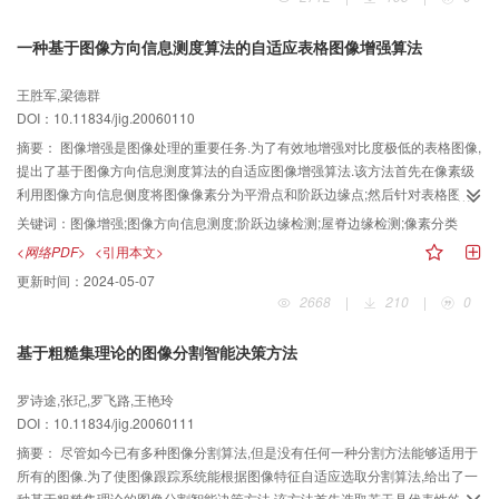
的配准实验表明,该算法不仅鲁棒性强、稳定有效,而且计算速度快,具有一定的理
论和应用价值.
一种基于图像方向信息测度算法的自适应表格图像增强算法
王胜军,梁德群
DOI：10.11834/jig.20060110
摘要：
图像增强是图像处理的重要任务.为了有效地增强对比度极低的表格图像,
提出了基于图像方向信息测度算法的自适应图像增强算法.该方法首先在像素级
利用图像方向信息侧度将图像像素分为平滑点和阶跃边缘点;然后针对表格图像
特点,再对平滑点细分为平滑点和屋脊边缘点,同时,对不同类型的点设计不同的滤
关键词：
图像增强;图像方向信息测度;阶跃边缘检测;屋脊边缘检测;像素分类
波方法,以便通过算法自适应来初步增强图像;最后,利用模糊增强算法来对图像进
<网络PDF>
<引用本文>
行对比度增强,以达到更好的增强效果.实验表明,该算法能有效地增强对比度极低
更新时间：
2024-05-07
的表格图像,并使得结果图像有很好的视觉效果.
2668
|
210
|
0
基于粗糙集理论的图像分割智能决策方法
罗诗途,张玘,罗飞路,王艳玲
DOI：10.11834/jig.20060111
摘要：
尽管如今已有多种图像分割算法,但是没有任何一种分割方法能够适用于
所有的图像.为了使图像跟踪系统能根据图像特征自适应选取分割算法,给出了一
种基于粗糙集理论的图像分割智能决策方法.该方法首先选取若干具代表性的分