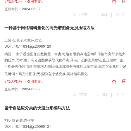
<网络PDF>
<引用本文>
更新时间：
2024-05-07
4439
|
263
|
0
一种基于网格编码量化的高光谱图像无损压缩方法
王晋,张晓玲,沈兰荪,柴焱
DOI：10.11834/jig.20060120
摘要：
由于遥感图像的数据量非常庞大,给有限的存储空间和传输带宽带来很大
的压力,同时,由于高光谱图像获取代价昂贵,具有广泛的应用领域,且压缩时一般
不能丢失任何信息,即要求无损压缩,因此没有有效的压缩方法,高光谱图像的普及
应用将受到极大的限制.网格编码量化（TCQ）借鉴了网格编码调制（TCM）中
关键词：
高光谱图像;无损压缩;小波变换;网格编码量化
信号集合扩展、信号集合划分和网格状态转移的思想,其虽具有良好的均方误差
<网络PDF>
<引用本文>
（MSE）性能,而且计算复杂度适中,但目前TCQ主要被应用于图像的有损压缩,
更新时间：
2024-05-07
为了对高光谱图像进行有效的无损压缩,通过将TCQ引入高光谱图像的无损压缩,
2766
|
199
|
0
并根据高光谱图像的特点,提出了一种基于小波变换和TCQ的高光谱图像无损压
缩方法.实验结果表明,与JPEG2000和JPEG-LS中无损压缩算法相比,该算法对高
基于自适应分类的快速分形编码方法
光谱图像具有更好的压缩性能.
刘明,叶正麟,陈作平
DOI：10.11834/jig.20060121