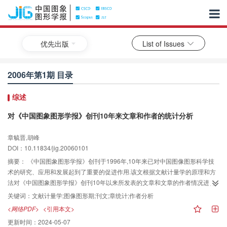
优先出版
List of Issues
2006年第1期 目录
综述
对《中国图象图形学报》创刊10年来文章和作者的统计分析
章毓晋,胡峰
DOI：10.11834/jig.20060101
摘要：
《中国图象图形学报》创刊于1996年,10年来已对中国图像图形科学技
术的研究、应用和发展起到了重要的促进作用.该文根据文献计量学的原理和方
法对《中国图象图形学报》创刊10年以来所发表的文章和文章的作者情况进行
了系统的统计和分析.这项工作的结果不仅反映了《中国图象图形学报》创刊以
关键词：
文献计量学;图像图形期;刊文;章统计;作者分析
来的发展情况,并揭示了我国图像图形科学研究者的现状.该文既肯定了该刊作为
<网络PDF>
<引用本文>
图像图形学科核心期刊的合理性,又为该学科的发展和办好该刊物提供了参考数
更新时间：
2024-05-07
据.