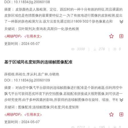
DOI：10.11834/jig.20060108
摘要：
皮肤颜色是人脸检测、定位、跟踪时的一种十分有效的特征,而且裸露的
皮肤区域也是色情图像的最重要特征之一.为了有效地进行图像的皮肤检测,提出
了一种新的肤色检测方法.该方法首先通过统计1809 502个肤色像素点和
1763682个非肤色像素点,并使用贝叶斯规则来建立肤色分类器;然后考虑亮度对
关键词：
贝叶斯判决;查询表;高斯归一化;肤色检测
肤色的影响,采用Y-Cb和Y-Cr两个子空间的查询表来建立肤色模型.为了联合使用
<网络PDF>
<引用本文>
两个查询表,先采用高斯归一化和线性化方法来将阈值范围调整至[0,1];同时对查
更新时间：
2024-05-07
询表进行中值滤波处理,以除去离散孤立点.实验表明,与其他3种方法相比,该方法
3398
|
278
|
0
不仅有着较低的漏检率（9.814%）和误检率（3.5%）,而且对于不同光照条件
也有较好的检测效果.
基于区域同名度矩阵的连续帧图像配准
薛模根,韩裕生,李从利,袁广林,冷晓艳
DOI：10.11834/jig.20060109
摘要：
对由空中飘弋平台获得的连续帧图像进行配准是个新的难题,但利用空中
飘弋平台可获得恶劣环境下的空拍图像,若能配准拼接成大视野图像,则可供进一
步研究使用.由于多种因素的影响,所获得的连续帧图像存在旋转、缩放、平移、
含噪声、形变等特点,为此,若采用迭代阈值的方法来进行图像分割,并以十字链表
关键词：
图像配准;连续帧图像;同名度;同名度矩阵
形式进行存储表达;然后构建连续帧图像间的特征区域同名度矩阵,再通过遍历同
<网络PDF>
<引用本文>
名度矩阵来自动形成连续帧图像间的同名区域对;最后计算得出连续帧图像旋
更新时间：
2024-05-07
转、缩放、平移配准参数,则可较好地解决此问题.对一定数量的连续帧图像进行
2712
|
195
|
0