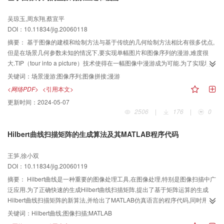
吴琼玉,周东翔,蔡宣平
DOI：10.11834/jig.20060118
摘要：
基于图像的建模和绘制方法与基于传统的几何绘制方法相比有很多优点,
但是在场景几何参数未知的情况下,要实现单幅图片和图像序列的漫游,难度很
大.TIP（tour into a picture）技术使得在一幅图像中漫游成为可能.为了实现场景
几何参数未知情况下的场景漫游,在对TIP技术进行扩展的基础上,提出了一种能
关键词：
场景漫游;图像序列;图像拼接;漫游
够在未知视点路径的图像序列中实现场景漫游的方法.这种算法在相机未定标的
<网络PDF>
<引用本文>
情况下,不仅解决了图像序列建模和场景漫游过程中前后图像场景不能平滑过渡
更新时间：
2024-05-07
的问题,并且扩大了TIP中视线方向变化的动态范围,从而在保证图像质量的情况
2506
|
176
|
0
下,实现了由图像序列到场景的无限制漫游.实际图像序列的实验结果表明,该算法
是有效的,具有实际应用价值.
Hilbert曲线扫描矩阵的生成算法及其MATLAB程序代码
王笋,徐小双
DOI：10.11834/jig.20060119
摘要：
Hilbert曲线是一种重要的图像处理工具,在图像处理,特别是图像扫描中广
泛应用.为了正确快速的生成Hilbert曲线扫描矩阵,提出了基于矩阵运算的生成
Hilbert曲线扫描矩阵的新算法,并给出了MATLAB仿真语言的程序代码,同时用数
学归纳法从理论上证明了该算法的正确性.由计算机仿真可见该算法的正确性和
关键词：
Hilbert曲线;图像扫描;MATLAB
简单易行,最后给出了一个简单的应用例子.