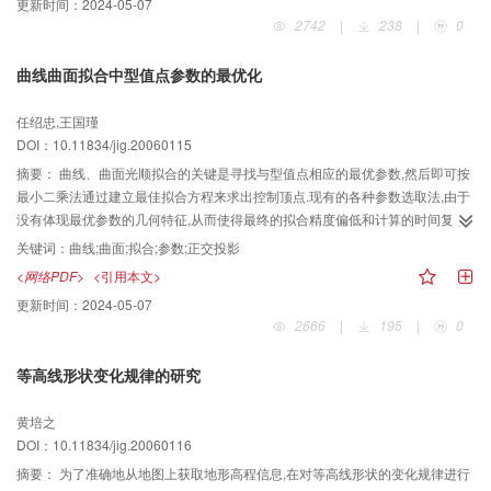
更新时间：
2024-05-07
细节.
2742
|
238
|
0
曲线曲面拟合中型值点参数的最优化
任绍忠,王国瑾
DOI：10.11834/jig.20060115
摘要：
曲线、曲面光顺拟合的关键是寻找与型值点相应的最优参数,然后即可按
最小二乘法通过建立最佳拟合方程来求出控制顶点.现有的各种参数选取法,由于
没有体现最优参数的几何特征,从而使得最终的拟合精度偏低和计算的时间复杂
性偏大.为了提高曲线、曲面拟合精度和计算速度,提出了一种型值点参数最优化
关键词：
曲线;曲面;拟合;参数;正交投影
的算法,该算法先利用点到曲线、曲面的正交投影,结合参数坐标邻域的搜索来提
<网络PDF>
<引用本文>
高计算速度,然后在曲线、曲面的迭代过程中不断修正参数,最终产生具有明显几
更新时间：
2024-05-07
何意义的型值点参数,以达到最佳拟合效果.与Hoschek,Carlos以及Piegl等算法
2666
|
195
|
0
的拟合结果比较表明,该算法迭代次数减少了10%～90%,计算时间复杂度降低了
20%～70%,计算精确度提高了40%左右.
等高线形状变化规律的研究
黄培之
DOI：10.11834/jig.20060116
摘要：
为了准确地从地图上获取地形高程信息,在对等高线形状的变化规律进行