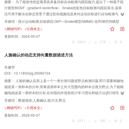
摘要：
为了能使传统监视系统具备目标自动检测与跟踪能力,提出了一种基于统
计模型和GVF（gradient vectorflow）-Snake的彩色目标检测与跟踪算法.该算
法可用于解决在静态背景下通过彩色视频信息来对运动目标进行自动检测与跟
踪的问题,同时可直接给出目标轮廓的数学表示,并可简化后续目标识别算法的设
关键词：
统计运动检测;目标跟踪;GVF—Snake模型GMM归-化RGB空间模型
计.该算法首先采用归一化RGB空间与灰度空间相结合的模型取代单一灰度模型
<网络PDF>
<引用本文>
来消除阴影对目标检测的影响;接着在此模型的基础上对差分图像进行
更新时间：
2024-05-07
GMM（Gaussian mixture model）建模,并构造运动边界图像,然后将静态图像
2843
|
278
|
0
轮廓提取算法GVF-Snake引入运动图像中,并通过修改能量项,使其能够跟踪运动
目标的轮廓,最后针对Snake初始轮廓需要手工设定的问题,提出一种根据目标区
人脸确认的动态支持向量数据描述方法
域自动初始化轮廓的方法,为加快GVF-Snake的收敛速度,还采用一阶差分算法来
预测下一时刻目标轮廓的位置.实验结果证明,该算法对刚性和非刚性两类目标都
肖健华
有较好的跟踪效果,可应用于智能监视和交通监控等领域.
DOI：10.11834/jig.20060104
摘要：
人脸的确认实质上是一个一类分类问题或野点检测问题,即只需要精确地
描述某一类样本的分布,而将该类样本之外大范围内的样本点视为野点.为了能精
确地描述某一类样本的分布,在对国内外现有统计学习理论和核方法进行研究的
基础上,针对＂人脸确认＂这一特定的应用对象,分析了已有的一类分类算法,即支
关键词：
数据描述;人脸确认;核方法;野点
持向量数据描述方法在处理动态样本中存在的不足,进而指出,随着训练样本数目
<网络PDF>
<引用本文>
的增加,该算法会因为过大的优化规模而无法实际操作,为此提出了用于人脸确认
更新时间：
2024-05-07
的动态支持向量数据描述算法.由于新算法在优化过程中,仅需要考虑待检测样本
2511
|
180
|
0
和原有支持向量集,从而可以大大降低优化过程中涉及的运算规模和内存需求,进
而可保证人脸确认过程中的实时性与动态性要求.