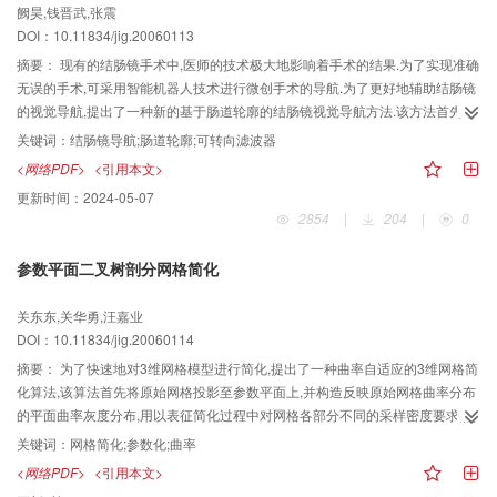
阙昊,钱晋武,张震
DOI：10.11834/jig.20060113
摘要：
现有的结肠镜手术中,医师的技术极大地影响着手术的结果.为了实现准确
无误的手术,可采用智能机器人技术进行微创手术的导航.为了更好地辅助结肠镜
的视觉导航,提出了一种新的基于肠道轮廓的结肠镜视觉导航方法.该方法首先采
用可转向滤波器检测结肠轮廓的边缘强度能量及朝向;然后,通过法线方向的能量
关键词：
结肠镜导航;肠道轮廓;可转向滤波器
辐射在图像上累积的方法来检测结肠图像中边缘轮廓弯曲所形成的中心区域.实
<网络PDF>
<引用本文>
验证明,用这个方法来辅助基于暗区分析的结肠镜视觉引导,可增加结肠镜导航的
更新时间：
2024-05-07
鲁棒性.
2854
|
204
|
0
参数平面二叉树剖分网格简化
关东东,关华勇,汪嘉业
DOI：10.11834/jig.20060114
摘要：
为了快速地对3维网格模型进行简化,提出了一种曲率自适应的3维网格简
化算法,该算法首先将原始网格投影至参数平面上,并构造反映原始网格曲率分布
的平面曲率灰度分布,用以表征简化过程中对网格各部分不同的采样密度要求;然
后根据等曲率灰度分割的原则来对参数平面进行二叉树剖分,以构造反映其不均
关键词：
网格简化;参数化;曲率
匀分布的非均衡二叉树结构,并依此选取简化后的网格顶点集合,以构造简化的三
<网络PDF>
<引用本文>
角网格.该算法的优点是执行速度快,同时在简化过程中仍能充分保持原始网格的