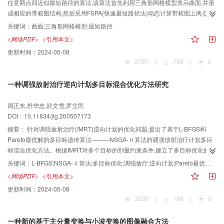
任意两点间近似最短路径的算法,该算法首先利用三角形网格模型表示曲面,并形
成相应的带权图结构,然后采用FSPA(快速最短路径法)动态计算带权图上两点的
最短路径,再通过迭代细分最短路径周围的三角形网格上的边,最后由这些边构造
关键词：
曲面;三角形网格模型;最短路径
新的子图来不断逼近曲面上两点间的最短路径。为验证该算法效果,还给出了该
<网络PDF>
<引用本文>
算法两个应用实例。应用结果表明,该算法效率高,容易实现,并可用网格尺寸和细
更新时间：
2024-05-08
分参数γ来控制近似精度。
2781
|
188
|
0
一种调强放射治疗逆向计划多目标混合优化方法研究
周正东,舒华忠,於文雪,罗立民
DOI：10.11834/jig.200507173
摘要：
针对调强放射治疗(IMRT)逆向计划的优化问题,提出了基于L-BFGS和
Pareto最优解的多目标遗传算法———NSGA-Ⅱ算法的调强放射治疗计划多目
标混合优化方法。根据IMRT对多个目标的剂量约束条件,建立了多目标优化的简
化及精确的数学模型。为了加快优化速度,首先采用L-BFGS算法求解简化模型,
关键词：
L-BFGS;NSGA-Ⅱ算法;多目标优化;调强放疗;逆向计划;Pareto最优解集
并将其作为精确模型的初始解;然后采用NSGA-Ⅱ算法对精确模型求解来获得分
<网络PDF>
<引用本文>
散性良好的Pareto最优解集,使临床医生能根据各个目标的剂量体积直方图等加
更新时间：
2024-05-08
以决策,以便从中选择合适的治疗方案。实验结果表明,采用上述方法得到的非劣
3205
|
166
|
0
解在目标空间中分布均匀,计算速度快,鲁棒性好。与常用的将该多目标优化问题
通过加权求和转化为单目标优化问题加以求解相比较,由于该方法提供了Pareto
一种新的基于主分量变换与小波变换的图像融合方法
最优解集合提供给决策者选择,因此具有更强的灵活性,能更好地满足临床的实际