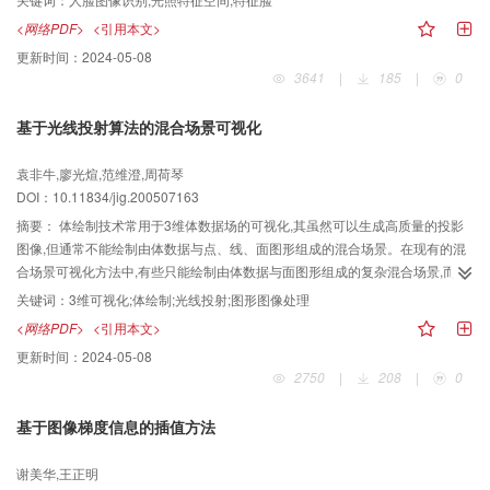
得的9幅图像来构成人脸光照特征空间,再通过这个光照特征空间,将图像库中的
<网络PDF>
<引用本文>
人脸图像变换成与待识别图像具有相同光照条件的图像,并将其作为模板图像;然
更新时间：
2024-05-08
后利用特征脸方法进行识别。实验结果表明,这种方法不仅能够有效地解决人脸
3641
|
185
|
0
识别中由于光照变化影响所造成的识别率下降的问题,而且对于光照条件大范围
变化的情况,也可以得到比较高的正确识别率。
基于光线投射算法的混合场景可视化
袁非牛,廖光煊,范维澄,周荷琴
DOI：10.11834/jig.200507163
摘要：
体绘制技术常用于3维体数据场的可视化,其虽然可以生成高质量的投影
图像,但通常不能绘制由体数据与点、线、面图形组成的混合场景。在现有的混
合场景可视化方法中,有些只能绘制由体数据与面图形组成的复杂混合场景,而不
能处理存在点和线的混合场景;有的则成像速度慢、成像质量差。为了能够正确
关键词：
3维可视化;体绘制;光线投射;图形图像处理
地绘制复杂混合场景,采用SIMD和软件加速等技术,提出了一种速度快、成像质
<网络PDF>
<引用本文>
量高的基于光线投射算法的混合场景可视化方法,并分析了该算法所具有的3种绘
更新时间：
2024-05-08
制次序,以便满足不同应用的要求。该算法既可用于不同场景的绘制,又可用于平
2750
|
208
|
0
行和透视投影中。实验结果表明,该算法能够正确地绘制体数据与点、线、面图
形组成的混合场景,且成像速度快,图像质量高。
基于图像梯度信息的插值方法
谢美华,王正明