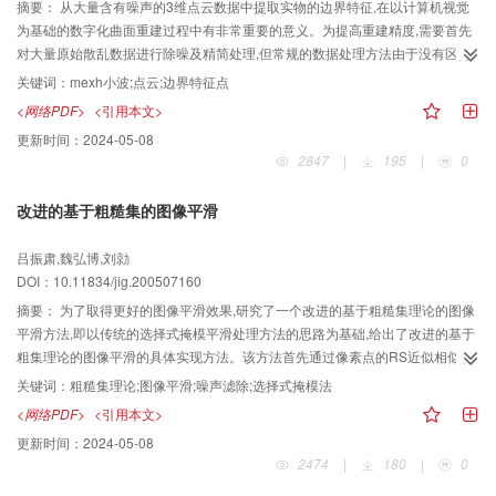
摘要：
从大量含有噪声的3维点云数据中提取实物的边界特征,在以计算机视觉
为基础的数字化曲面重建过程中有非常重要的意义。为提高重建精度,需要首先
对大量原始散乱数据进行除噪及精简处理,但常规的数据处理方法由于没有区分
噪声和特征点,因而使重建精度大大降低。为了准确的进行轮廓特征提取,提出了
关键词：
mexh小波;点云;边界特征点
一种基于小波变换的激光测量扫描表面轮廓特征提取算法,并通过严格的理论推
<网络PDF>
<引用本文>
导,构造了一种类似m exh小波的小波基用来对两种边界特征点进行检测。多次
更新时间：
2024-05-08
实验结果显示,该算法不仅有效地避免了噪声和冗余数据的干扰,较精确地定位到
2847
|
195
|
0
了边界特征点,而且通过重建原始数据,较准确地提取了3维实体的外形轮廓,同时
也为实现冗余数据的精简提供了一种新思想。
改进的基于粗糙集的图像平滑
吕振肃,魏弘博,刘勍
DOI：10.11834/jig.200507160
摘要：
为了取得更好的图像平滑效果,研究了一个改进的基于粗糙集理论的图像
平滑方法,即以传统的选择式掩模平滑处理方法的思路为基础,给出了改进的基于
粗集理论的图像平滑的具体实现方法。该方法首先通过像素点的RS近似相似度
来判断像素所属的掩模,然后对图像进行平滑处理。该方法在完成去除噪声功能
关键词：
粗糙集理论;图像平滑;噪声滤除;选择式掩模法
的同时,不仅较好地保持了细节,而且增加了图像的对比度,试验结果表明,该方法
<网络PDF>
<引用本文>
较传统的预处理方法处理的图像,质量上有所提高。
更新时间：
2024-05-08
2474
|
180
|
0