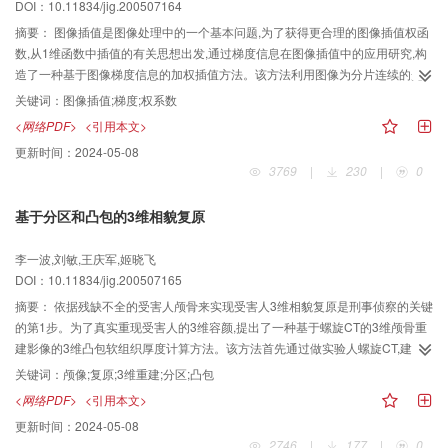
DOI：10.11834/jig.200507164
摘要：
图像插值是图像处理中的一个基本问题,为了获得更合理的图像插值权函
数,从1维函数中插值的有关思想出发,通过梯度信息在图像插值中的应用研究,构
造了一种基于图像梯度信息的加权插值方法。该方法利用图像为分片连续的光
滑函数的先验信息,通过建立一个与各点梯度值成反比的权函数来完成对图像的
关键词：
图像插值;梯度;权系数
插值,同时对涉及的有关参数选择问题进行了讨论,给出了一种合理的参数选取方
<网络PDF>
<引用本文>
法。仿真计算表明,该方法对一般图像均具有较好的插值效果,尤其适用于对比度
更新时间：
2024-05-08
较强,且边缘简单的图像,插值后的图像边缘更清晰。
3769
|
230
|
0
基于分区和凸包的3维相貌复原
李一波,刘敏,王庆军,姬晓飞
DOI：10.11834/jig.200507165
摘要：
依据残缺不全的受害人颅骨来实现受害人3维相貌复原是刑事侦察的关键
的第1步。为了真实重现受害人的3维容颜,提出了一种基于螺旋CT的3维颅骨重
建影像的3维凸包软组织厚度计算方法。该方法首先通过做实验人螺旋CT,建立
分民族、年龄段的统计意义上的中性人软组织厚度数据库;最后提出了基于分区
关键词：
颅像;复原;3维重建;分区;凸包
和凸包的3维相貌复原重建方案。经有关部门试用和实际重建效果分析,证明该方
<网络PDF>
<引用本文>
案和软组织获取方案是有效和可行的,并达到了预期效果。该方法与已有方法相
更新时间：
2024-05-08
比,具有客观、快速的优点。
2746
|
177
|
0