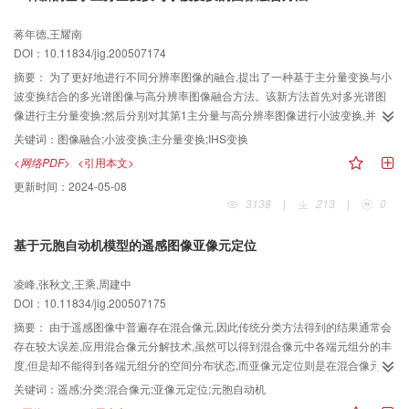
需要。
蒋年德,王耀南
DOI：10.11834/jig.200507174
摘要：
为了更好地进行不同分辨率图像的融合,提出了一种基于主分量变换与小
波变换结合的多光谱图像与高分辨率图像融合方法。该新方法首先对多光谱图
像进行主分量变换;然后分别对其第1主分量与高分辨率图像进行小波变换,并采
用成像强度对比法有效地将经小波分解的高分辨率图像的低频分量信息融合到
关键词：
图像融合;小波变换;主分量变换;IHS变换
经小波分解的多光谱图像的第1主分量的低频分量中;最后,通过将小波融合结果
<网络PDF>
<引用本文>
作为多光谱图像的第1主分量再做逆主分量变换来得到最终的融合图像。实验结
更新时间：
2024-05-08
果分析表明,该新方法使融合图像在较好地保留光谱信息的同时,空间细节信息也
3138
|
213
|
0
得到了增强,比典型的IHS变换、主分量变换及小波变换融合方法具有更好的融
合效果。
基于元胞自动机模型的遥感图像亚像元定位
凌峰,张秋文,王乘,周建中
DOI：10.11834/jig.200507175
摘要：
由于遥感图像中普遍存在混合像元,因此传统分类方法得到的结果通常会
存在较大误差,应用混合像元分解技术,虽然可以得到混合像元中各端元组分的丰
度,但是却不能得到各端元组分的空间分布状态,而亚像元定位则是在混合像元分
解的基础上,将混合像元剖分为亚像元,再利用端元组分的丰度及像元空间分布的
关键词：
遥感;分类;混合像元;亚像元定位;元胞自动机
特点,将亚像元赋予不同端元组分来得到各端元组分的空间分布情况,以提高遥感