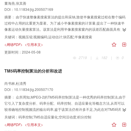
董海燕,张其善
DOI：10.11834/jig.200507169
摘要：
由于快速整像素搜索算法的提出和采纳,致使半像素搜索过程在整个编码
过程中占用的比重更为显著。为了减小半像素搜索的计算量,提出了一种快速半
像素运动矢量搜索算法。该算法是利用半像素搜索窗内的误差匹配曲面具有的
单峰特性,通过比较整像素运动矢量周围4个整像素点的绝对误差和(SAD)来实现
关键词：
视频压缩;视频编码;运动估计;块匹配;半像素搜索
可能的最小匹配误差半像素点的预测,以排除大量不必要的计算量。实验结果表
<网络PDF>
<引用本文>
明,该算法对于各种不同运动程度和空间细节的视频序列,在保证和半像素全搜索
更新时间：
2024-05-08
法有相同图像质量的同时,至少可节省66%的计算量。
2719
|
182
|
0
TM5码率控制算法的分析和改进
尚书林,杜清秀
DOI：10.11834/jig.200507170
摘要：
众所周知,MPEG-2的TM5码率控制算法是一种优秀的码率控制算法,由于
它引入了复杂度分析、码率分配、码率控制、自适应量化等概念方法,从而可以
较准确地控制视频流的输出码率,鉴于该算法仍有许多不足,为此在对TM5码率控
制算法的自适应量化公式的不足之处和码率控制部分的优点和局限性进行分析
关键词：
码率控制;TM5自适应量化;空间活动度;积分控制
的基础上;提出了TM5码率控制算法的一种改进方法。实验结果表明,该改进方法
<网络PDF>
<引用本文>
不但有效降低了原TM5码率控制算法的复杂度,同时获得了0.8~1.8dB的增益。