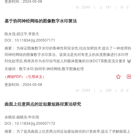
更新时间：
2024-05-08
2546
|
181
|
0
基于协同神经网络的图像数字水印算法
陈永强,胡汉平,李新天
DOI：10.11834/jig.200507171
摘要：
为保证图像数字水印的鲁棒性和安全性,结合加密技术,提出了一种使用协
同神经网络的图像数字水印算法。该算法是先对有意义的灰度图像进行水印序
列化处理后,再将其作为水印信号嵌入到载体图像的分块DCT系数直流分量里。
水印的检测提取算法是采用协同神经网络,将疑似水印信号作为网络的输入,而网
关键词：
数字水印;协同学;神经网络;数字图像处理
络的输出就是识别的结果。经仿真实验验证,该算法可承受一定的图像处理操作,
<网络PDF>
<引用本文>
不仅能同时完成水印的检测与提取,而且能有效判断水印的归属,具有较好的性
更新时间：
2024-05-08
能。
2594
|
189
|
0
曲面上任意两点的近似最短路径算法研究
余晓容,杨晓东,申长雨
DOI：10.11834/jig.200507172
摘要：
为了提高曲面上任意两点间近似最短路径的计算效率,提出了求解曲面上