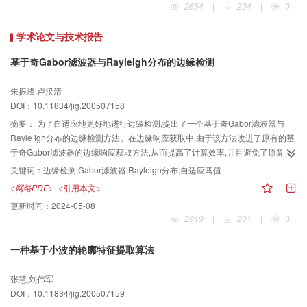
2654
|
204
|
0
程和发展趋势。该文不仅给从事多媒体技术研究与应用的人员提供了一个很好
的文献资料的索引,也给论文作者和刊物编辑一个好的参考。
学术论文与技术报告
基于奇Gabor滤波器与Rayleigh分布的边缘检测
朱振峰,卢汉清
DOI：10.11834/jig.200507158
摘要：
为了自适应地更好地进行边缘检测,提出了一个基于奇Gabor滤波器与
Rayle igh分布的边缘检测方法。在边缘响应获取中,由于该方法改进了原有的基
于奇Gabor滤波器的边缘响应获取方法,从而提高了计算效率,并且避免了原算法
对初始梯度方向估计的依赖。同时根据奇Gabor滤波器的一阶微分属性,可对其
关键词：
边缘检测;Gabor滤波器;Rayleigh分布;自适应阈值
边缘输出响应利用Rayle igh分布进行拟合。为克服已有算法中阈值选择的局限
<网络PDF>
<引用本文>
性,还提出了一种基于Rayle igh分布的非线性自适应阈值选择方法。实验结果表
更新时间：
2024-05-08
明,所提出的边缘检测方法具有较好的检测性能和自适应性。
2919
|
201
|
0
一种基于小波的轮廓特征提取算法
张慧,刘伟军
DOI：10.11834/jig.200507159