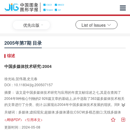
优先出版
List of Issues
2005年第7期 目录
综述
中国多媒体技术研究:2004
徐光祐,贺伟晟,史元春
DOI：10.11834/jig.200507157
摘要：
该文是中国多媒体技术研究与应用的年度文献综述之七,其是在查阅了
2004年9种核心刊物的2 926篇文章的基础上,从中选取了363篇多媒体技术相关
的文章进行了分类、统计,以展现出2004年中国多媒体技术发展的现状。同时,通
过对比前4年的统计结果可以看到,数字水印、虚拟现实、多模态接口、多媒体信
关键词：
多媒体;虚拟现实;超媒体;多媒体通信;CSCW;多模态接口;无线多媒体
息检索、服务质量保证、计算机支持的协同工作、地理信息系统和数字地球等
<网络PDF>
<引用本文>
这些国际热门技术在国内也受到了高度的重视。该文还对5年来中国多媒体技术
更新时间：
2024-05-08
文献统计结果做了比较,从中可清楚地看到多媒体技术,尤其是热点技术的发展过