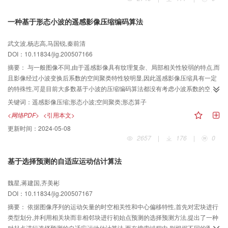
一种基于形态小波的遥感影像压缩编码算法
武文波,杨志高,马国锐,秦前清
DOI：10.11834/jig.200507166
摘要：
与一般图像不同,由于遥感影像具有纹理复杂、局部相关性较弱的特点,而
且影像经过小波变换后系数的空间聚类特性较明显,因此遥感影像压缩具有一定
的特殊性,可是目前大多数基于小波的压缩编码算法都没有考虑小波系数的空间
聚类特性,为了进一步提高编码效率,提出了一种基于形态小波的遥感影像压缩算
关键词：
遥感影像压缩;形态小波;空间聚类;形态算子
法。该算法首先对遥感影像进行多尺度快速小波变换,然后依据遥感影像的小波
<网络PDF>
<引用本文>
能量聚类特性,采用一种形态膨胀编码算法来实现遥感影像的高效压缩编码。试
更新时间：
2024-05-08
验结果表明,对一般遥感图像,该算法在高倍率压缩的情况下要优于目前的
2657
|
176
|
0
JPEG2000算法;而且对多波段的遥感影像,该算法也取得了较好的压缩效果。
基于选择预测的自适应运动估计算法
魏星,蒋建国,齐美彬
DOI：10.11834/jig.200507167
摘要：
依据图像序列的运动矢量的时空相关性和中心偏移特性,首先对宏块进行
类型划分,并利用相关块而非相邻块进行初始点预测的选择预测方法,提出了一种
对起点进行选择预测的自适应运动估计算法,而在搜索过程中,则根据不同的图像