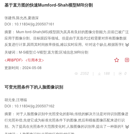
基于直方图的快速Mumford-Shah模型MRI分割
张建伟,陈允杰,夏德深
DOI：10.11834/jig.200507161
摘要：
Mum ford-Shah(MS)模型因为其具有良好的图像分割能力,目前已被广泛
应用于图像分割、目标跟踪等领域。但是由于其迭代过程需要对所有图像数据
反复进行计算,因而其时间效率很低,难以实时应用。针对这个缺点,根据医学核磁
共振图像(MR I)的特点,对M-S模型进行了改进,提出了一种基于直方图的快速求
关键词：
M-S模型;C-V模型;直方图;区域信息;MRI分割
解方法,其求解时,首先构造符号表,以区分曲线内外区域;然后利用直方图法来进
<网络PDF>
<引用本文>
行目标的快速粗分割,再通过遍历优化边界,来获得较精确的分割。对MR图像进
更新时间：
2024-05-08
行的分割实验表明,其分割效果更好,同时,时间效率也有大幅提高,这就方便了实
2352
|
188
|
0
时应用。
可变光照条件下的人脸图像识别
胡元奎,汪增福
DOI：10.11834/jig.200507162
摘要：
对于人脸图像识别中光照变化的影响,传统的解决方法是对待识别图像进
行光照补偿,先使它成为标准光照条件下的图像,然后和模板图像匹配来进行识
别。为了提高在光照条件大范围变化时,人脸图像的识别率,提出了一种新的可变
光照条件下的人脸图像识别方法。该方法首先利用在9个基本光照方向下分别获
关键词：
人脸图像识别;光照特征空间;特征脸