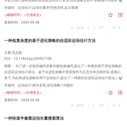
内容对不同的块灵活地采用不同的搜索模式。实验证明,该算法在大大提高搜索
关键词：
运动估计;运动矢量;时空相关性;起点预测
速度的同时,还能保证图像性能,还兼顾了运动估计复杂度和精确度的要求。
<网络PDF>
<引用本文>
更新时间：
2024-05-08
2436
|
197
|
0
一种低复杂度的基于进化策略的自适应运动估计方法
王辉,毛志刚
DOI：10.11834/jig.200507168
摘要：
为了进一步提高编码质量并能快速编码,提出了一种新的基于进化策略的
自适应运动估计算法。鉴于在进化策略中变异操作与正态分布法则对应,是核心
算子,为此将进化策略应用于运动估计,提出了一种新的自适应运动估计算法,并第
1次将运动方向信息作为变量引入运动估计算法,同时改进了步长自适应控制机
关键词：
运动估计;相关变异;进化策略;1/5规则
制,以便进一步提高算法的收敛速率,同时采用种群规模的自适应控制,降低了算法
<网络PDF>
<引用本文>
的复杂度。试验结果表明,该算法的性能与全搜索算法相近,而复杂度略大于三步
更新时间：
2024-05-08
法。由于其具有低复杂度和进化算法的内在并行性的特点,故该算法适合硬件实
2099
|
164
|
0
现。
一种快速半像素运动矢量搜索算法