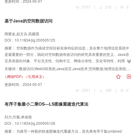
更新时间：
2024-05-07
挖掘和知识发现技术的基础上，首先探讨了遥感数据挖掘和知识发现的技术流
3707
|
210
|
0
程，然后设计了多源遥感图像数据挖掘系统框架，最后提出了多源遥感图像数
据挖掘系统的原型，从而为进一步开发和研制多源遥感数据挖掘系统奠定了技
基于Java的空间数据访问
术基础。
闻紫金,赵文吉,高建国
DOI：10.11834/jig.200505125
摘要：
空间数据作为描述空间目标实体特征的信息，其在整个地理信息系统中
是最重要的一部分，因此对空间数据有效访问的研究具有重要的意义。Java语
言具有面向对象、平台无关性、结构中立、网络分布性、安全等特性，利用
Java技术通过网络访问空间数据的优势是其他技术所不能比拟的。为了使用
关键词：
数据访问;WebGIS系统;Java语言;Java技术;空间数据;地理信息系统;Applet;平台无关性;实体特征;空间目标;面向对象;网络访问;存储格式;网络优势;技术实现;分布性;客户端;数据库;传送;文件
Java技术对空间数据进行有效的访问，首先分析了空间数据的存储格式，而后
<网络PDF>
<引用本文>
讨论了怎样利用Java语言的网络优势，把文件或者数据库中的空间数据快速地
更新时间：
2024-05-07
传送到客户端，以及使用Java Applet显示地图的整个过程，最后使用Java技术
2561
|
186
|
0
实现了一个简单的WebGIS系统。
有序子集最小二乘OS—LS图像重建迭代算法
刘力,印胤,单保慈
DOI：10.11834/jig.200505126
摘要：
为推导一种新的快速图像迭代重建方法，首先将有序子集(ordered