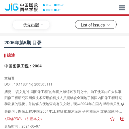
优先出版
List of Issues
2005年第5期 目录
综述
中国图像工程：2004
章毓晋
DOI：10.11834/jig.200505111
摘要：
该文是“中国图像工程”的年度文献综述系列之十。为了使国内广大从事
图像工程研究和网像技术应用的科技人员能够较全面地了解国内图像工程研究
和发展的现状，并能够方便地查询有关文献，现从2004年在国内15种有关图像
工程重要中文期刊的共108期上发表的2473篇学术研究和技术应用文献中，选
关键词：
图像工程;中国;2004年;工程研究;技术应用;研究和应用;文献综述;科技人员;学术研究;中文期刊;工程领域;图像处理;图像分析;图像理解;分析结果;变化情况;统计分析;图像分割;压缩编码;发展动态;国内;比例;查询
取出632篇属于图像工程领域的文献，并根据各文献的主要内容将其分别归入图
<网络PDF>
<引用本文>
像处理，图像分析，图像理解，技术应用和综述5个大类，然后进一步分入21个
更新时间：
2024-05-07
专业小类。在此基础上还进行了各类文献的统计和分析。由统计分析结果可看