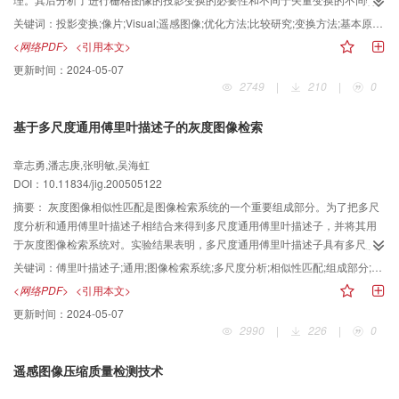
征，并重点介绍了图像投影变换的算法以及优化方法；最后，采用Visual C 作
关键词：
投影变换;像片;Visual;遥感图像;优化方法;比较研究;变换方法;基本原理;地图投影;矢量变换;栅格图像;软件平台;C＋＋;算法;模块
为软件平台，开发了遥感图像投影变换的模块。
<网络PDF>
<引用本文>
更新时间：
2024-05-07
2749
|
210
|
0
基于多尺度通用傅里叶描述子的灰度图像检索
章志勇,潘志庚,张明敏,吴海虹
DOI：10.11834/jig.200505122
摘要：
灰度图像相似性匹配是图像检索系统的一个重要组成部分。为了把多尺
度分析和通用傅里叶描述子相结合来得到多尺度通用傅里叶描述子，并将其用
于灰度图像检索系统对。实验结果表明，多尺度通用傅里叶描述子具有多尺度
分析效果，不仅能较好地克服图像灰度噪声带来的干扰，并且具有旋转、比例
关键词：
傅里叶描述子;通用;图像检索系统;多尺度分析;相似性匹配;组成部分;灰度图像;图像灰度;不变性
不变性，在灰度图像检索中能取得较好的结果。
<网络PDF>
<引用本文>
更新时间：
2024-05-07
2990
|
226
|
0
遥感图像压缩质量检测技术