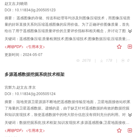
赵文吉,刘晓萌
DOI：10.11834/jig.200505123
摘要：
遥感图像的存储、传送和处理等均涉及到图像压缩技术，而图像压缩质
量的好坏直接关系到压缩遥感图像的应用价值。为了正确评价图像质量，首先
给出了用于遥感图像压缩质量评价的主要评价指标和相关概念，并讨论了图像
压缩比、压缩质量、压缩速率和复杂度等评价指标的构建原理和基本算法；然
关键词：
遥感图像压缩;质量检测技术;图像压缩技术;图像数据压缩;压缩质量;评价指标;质量评价;图像压缩比;应用价值;图像质量;构建原理;压缩速率;复杂度;传送;算法;软件
后在此基础上，开发了遥感图像数据压缩质量评价软件。
<网络PDF>
<引用本文>
更新时间：
2024-05-07
2676
|
178
|
0
多源遥感数据挖掘系统技术框架
宫辉力,赵文吉,李京
DOI：10.11834/jig.200505124
摘要：
陆地资源卫星源源不断地把遥感数据传输至地面，卫星地面接收站积累
了海量的卫星遥感数据。遗憾的是，由于缺乏针对遥感数据的有效的数据挖掘
和知识发现技术，致使遥感数据中的绝大部分信息没有得到充分的利用。对传
统的数据挖掘和知识发现技术进行技术革新和改造，研究针对多源遥感图像的
关键词：
数据挖掘系统;技术框架;知识发现技术;多源遥感图像;卫星地面接收站;陆地资源卫星;卫星遥感数据;图像数据挖掘;数据传输;部分信息;技术革新;遥感解译;遥感信息;技术流程;系统框架;技术基础;智能化;自动化;传统;开发
数据挖掘和知识发现技术，不仅可以提高遥感解译的自动化和智能化水平，而
<网络PDF>
<引用本文>
且可最大限度地开发和利用遥感信息。为了能允分利用遥感数据，在传统数据