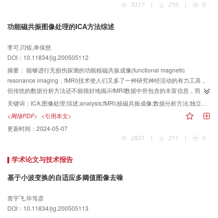
3317
|
216
|
0
到“中国图像工程”在2004年的许多新进展情况。特别值得指出，图像工程文献
在上述15种期刊上所发表文献中的比例，于2004年达到历史最高，显示了图像
功能磁共振图像处理的ICA方法综述
工程研究在中国强劲的快速发展势头。另外，借此综述系列发表10年之际，还
对10年来各大类文献比例的变化情况，各刊图像工程文献选取的情况，各刊所
李可,闫镔,单保慈
载图像工程文献的详细分类情况，压缩编码和图像分割文献数量的对比情况以
DOI：10.11834/jig.200505112
及前后两个5年各类文献数量的比较情况进行了统计分析，以进一步揭示图像工
程研究和应用近10年的发展动态和趋势。
摘要：
能够进行无损伤探测的功能核磁共振成像(functional magnetic
resonance imaging，fMRI)技术使人们又多了一种研究神经活动的有力工具，
但传统的数据分析方法还不能很好地揭示fMRI数据中所包含的丰富信息，而独
立分量分析(indepenctent component analysis，ICA)作为一种新近出现的数据
关键词：
ICA;图像处理;综述;analysis;fMRI;核磁共振成像;数据分析方法;独立分量分析;数据处理方法;传统方法;损伤探测;神经活动;先验模型;基本原理;发展趋势;发展潜力;技术;信息;算法
处理方法，则不仅可以从fMRI数据分析中得出一些传统方法所未发现的结果，
<网络PDF>
<引用本文>
并且这种方法不需要传统方法的那种预先假设的先验模型，只依赖于数据本身
更新时间：
2024-05-07
即可提取其中所包含的信息。为了使人们对这一技术有一概略了解，首先对ICA
2831
|
211
|
0
方法的基本原理及其在fMRI数据处理中的应用进行了综述，并针对不同特点的
fMRI数据详细讨论了如何选择不同的算法；然后ICA方法与传统方法相比存在的
学术论文与技术报告
优越性进行了介绍，最后提出了此方法当前存在的一些问题及处理思路，并展
望了其在fMRI数据处理中的发展趋势，可以认为，ICA是一种很有发展潜力的功
基于小波变换的自适应多阈值图像去噪
能磁共振数据处理新方法。
查宇飞,毕笃彦
DOI：10.11834/jig.200505113