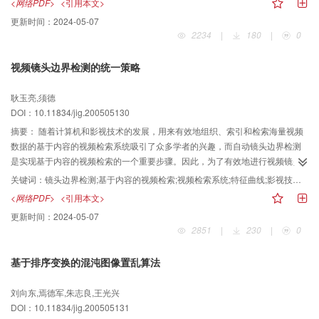
<网络PDF>
<引用本文>
考虑了运动特性，还考虑了感人内容对场景重要程度的影响。通过对摘要进行
更新时间：
2024-05-07
可用度测试和分析的结果，表明，此种方法生成的影片摘要具有较好的可用
2234
|
180
|
0
度。
视频镜头边界检测的统一策略
耿玉亮,须德
DOI：10.11834/jig.200505130
摘要：
随着计算机和影视技术的发展，用来有效地组织、索引和检索海量视频
数据的基于内容的视频检索系统吸引了众多学者的兴趣，而自动镜头边界检测
是实现基于内容的视频检索的一个重要步骤。因此，为了有效地进行视频镜头
边界检测，在介绍现有的镜头边界检测基本方法的基础上，提出了一种镜头边
关键词：
镜头边界检测;基于内容的视频检索;视频检索系统;特征曲线;影视技术;视频数据;时间特征;检测能力;小波分析;统计特性;计算机;地组织;值映射;特征和;鲁棒性;奇异点;预检测;基础;渐变;算法
界检测的统一策略。由于它是在综合考虑视频的颜色特征和时间特征的基础上
<网络PDF>
<引用本文>
来建立基于幅值映射的1维视频特征曲线，并利用小波分析对信号奇异点的检测
更新时间：
2024-05-07
能力和对噪声具有较强的鲁棒性，首先实现了镜头边界的预检测；同时利用1维
2851
|
230
|
0
特征曲线在镜头边界区间中表现出的良好统计特性实现了对渐变镜头的进一步
分类，进而实现了在统一检测框架下的镜头边界检测。实验结果表明，该算法
基于排序变换的混沌图像置乱算法
能够有效地检测出视频镜头边界。
刘向东,焉德军,朱志良,王光兴
DOI：10.11834/jig.200505131