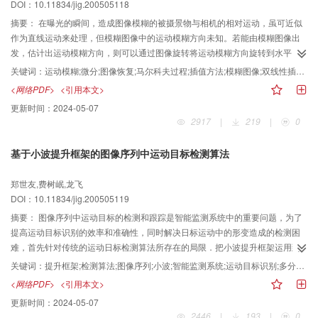
DOI：10.11834/jig.200505118
摘要：
在曝光的瞬间，造成图像模糊的被摄景物与相机的相对运动，虽可近似
作为直线运动来处理，但模糊图像中的运动模糊方向未知。若能由模糊图像出
发，估计出运动模糊方向，则可以通过图像旋转将运动模糊方向旋转到水平
轴，这样图像恢复就可由2维问题转化为1维问题，这就大大降低了图像恢复的
关键词：
运动模糊;微分;图像恢复;马尔科夫过程;插值方法;模糊图像;双线性插值;相对运动;图像模糊;直线运动;图像旋转;问题转化;并行计算;各向同性;鉴别方法;匀速运动;加速运动;计算方法;样条插值;加权平均;随机因素;稳定性;水平轴
难度，并为图像恢复的并行计算创造了有利条件。为实现这一目的，将原图像
<网络PDF>
<引用本文>
看作是各向同性的一阶马尔科夫过程，提出了一种新的基于方向微分的运动模
更新时间：
2024-05-07
糊方向鉴别方法，该方法不仅可以高精度鉴别匀速运动、加速运动、振动等各
2917
|
219
|
0
种运动的模糊方向，而且具有鉴别范围大、鉴别精度高、稳定性好的优点。另
外，为了具体实现这种鉴别，还给出了采用双线性插值或三次C样条插值进行方
基于小波提升框架的图像序列中运动目标检测算法
向鉴别的详细计算方法，其中双线性插值方法计算量小，但三次C样条插值方法
的鉴别精度比双线性插值方法高，而且通过加权平均，还可进一步降低各种随
郑世友,费树岷,龙飞
机因素引起的鉴别误差，这不仅提高了鉴别精度，而且增强了运动模糊方向鉴
DOI：10.11834/jig.200505119
别的稳定性，因此能够更加有效地进行方向鉴别。
摘要：
图像序列中运动目标的检测和跟踪是智能监测系统中的重要问题，为了
提高运动目标识别的效率和准确性，同时解决日标运动中的形变造成的检测困
难，首先针对传统的运动日标检测算法所存在的局限．把小波提升框架运用到
运动目标的检测中，然后充分利用小波的多分辨率特性和提升框架可以直接在
关键词：
提升框架;检测算法;图像序列;小波;智能监测系统;运动目标识别;多分辨率;充分利用;可变模板;目标运动;检测效率;准确性;时空域;形变
时空域内设计的优点，再结合可变模板方法，提出了一种新的基于小波提升框
<网络PDF>
<引用本文>
架的运动目标检测算法。实验结果表明，新方法较好地解决了目标运动中因形
更新时间：
2024-05-07
变造成的检测困难，并提高了检测效率和速度。
2446
|
193
|
0