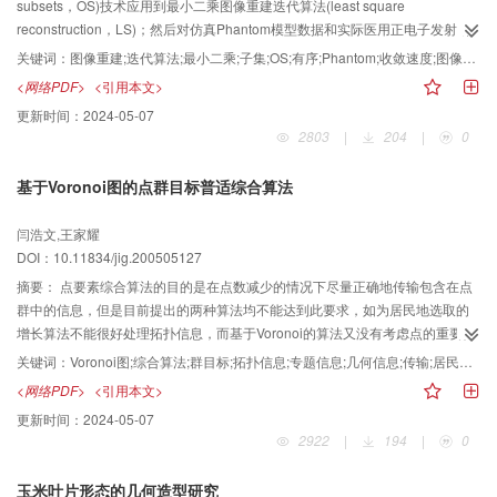
subsets，OS)技术应用到最小二乘图像重建迭代算法(least square
reconstruction，LS)；然后对仿真Phantom模型数据和实际医用正电子发射断
层成像仪(PET)数据进行重建，并研究了在不同子集划分下的重建结果，同时分
关键词：
图像重建;迭代算法;最小二乘;子集;OS;有序;Phantom;收敛速度;图像质量;正电子发射;滤波反投影;重建方法;技术应用;模型数据;分析比较;计算时间;LS算法;成像仪;PET;传统;仿真
析比较了不同子集的选取对OS—LS重建罔像质量以及重建收敛速度的影响。重
<网络PDF>
<引用本文>
建结果表明，这种基于有序子集的最小二乘图像重建迭代算法(OS—LS)具有较
更新时间：
2024-05-07
高的重建图像质量和较短的计算时间，相对于传统LS算法的重建，OS—LS的
2803
|
204
|
0
收敛速度加速了约L倍(L为子集个数)．其重建图像质量也好于传统的滤波反投影
(FBP)方法的重建．町应用在PET图像重建中。
基于Voronoi图的点群目标普适综合算法
闫浩文,王家耀
DOI：10.11834/jig.200505127
摘要：
点要素综合算法的目的是在点数减少的情况下尽量正确地传输包含在点
群中的信息，但是目前提出的两种算法均不能达到此要求，如为居民地选取的
增长算法不能很好处理拓扑信息，而基于Voronoi的算法又没有考虑点的重要性
程度(即点包含的专题信息)。为克服这些缺点，提出了一个新的算法。该算法采
关键词：
Voronoi图;综合算法;群目标;拓扑信息;专题信息;几何信息;传输;居民地;符号化;点数;地图
用以下两种方法确保不同信息的正确传输：(1)根据基本选取法则确保点数的正
<网络PDF>
<引用本文>
确；(2)反复构造剩余点的Voronoi图，并根据一个点与其周围点重要性程度的比
更新时间：
2024-05-07
较来确定其删除与否，从而使拓扑、专题和几何信息能正确传输。该算法的缺
2922
|
194
|
0
点是没有考虑点的符号化，由此可能导致地图上符号的压盖和重叠。
玉米叶片形态的几何造型研究