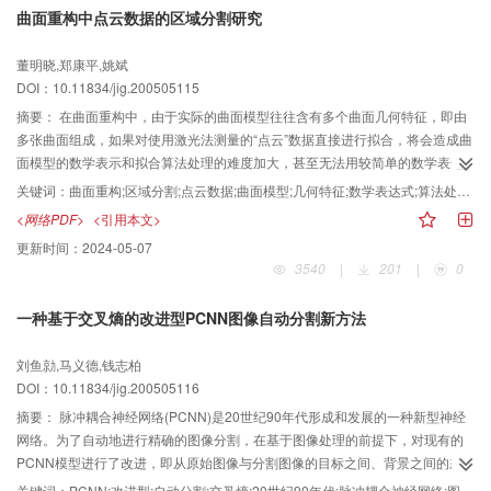
曲面重构中点云数据的区域分割研究
董明晓,郑康平,姚斌
DOI：10.11834/jig.200505115
摘要：
在曲面重构中，由于实际的曲面模型往往含有多个曲面几何特征，即由
多张曲面组成，如果对使用激光法测量的“点云”数据直接进行拟合，将会造成曲
面模型的数学表示和拟合算法处理的难度加大，甚至无法用较简单的数学表达
式描述曲面模型，因此针对该问题，提出了一种基于数据点曲率变化的区域分
关键词：
曲面重构;区域分割;点云数据;曲面模型;几何特征;数学表达式;算法处理;数学表示;分割方法;边界确定;数据分割;数学模型;数据点;激光法;扫描线;边界点;可重构;拟合;率值;曲率;编程
割方法，即先对每一条扫描线上的数据点求取曲率值，然后将其中曲率值变化
<网络PDF>
<引用本文>
较大的点提取出来作为边界点，当边界确定后，再将云点数据分割成多个区
更新时间：
2024-05-07
域，由于每个区域一般具有较简单的几何特征，因此可用简单的数学模型来描
3540
|
201
|
0
述，并可重构单张曲面。该算法不仅原理简单、易于理解和编程，而且能提高
曲面模型重构效率。
一种基于交叉熵的改进型PCNN图像自动分割新方法
刘鱼勍,马义德,钱志柏
DOI：10.11834/jig.200505116
摘要：
脉冲耦合神经网络(PCNN)是20世纪90年代形成和发展的一种新型神经
网络。为了自动地进行精确的图像分割，在基于图像处理的前提下，对现有的
PCNN模型进行了改进，即从原始图像与分割图像的目标之间、背景之间的差
异性出发，提出了一种基于最小交叉熵准则的改进型PCNN图像分割新方法。
关键词：
PCNN;改进型;自动分割;交叉熵;20世纪90年代;脉冲耦合神经网络;图像分割;计算机仿真;图像处理;分割图像;原始图像;最佳阈值;自动选取;迭代次数;自动确定;分割方法;熵准则;差异性;香农熵;适用性;最小