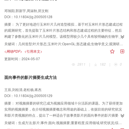
邓旭阳,郭新宇,周淑秋,郑文刚
DOI：10.11834/jig.200505128
摘要：
为了更好地进行玉米叶片几何造型模拟，基于对玉米叶片形态建成过程
的观测研究，首先提取了玉米叶片形态结构和形态建成过程的主要特征，然后
构建了参数化的玉米叶片几何模型。该模型用较少几个具有较明确的生物学意
义的形态参数，就可实现玉米叶片形态和形变过程的矢量化，再结合VC 和
关键词：
几何造型;叶片形态;玉米叶片;OpenGL;形态建成;生物学意义;观测研究;主要特征;形态结构;几何模型;形态参数;形变过程;VC＋＋;模拟结果;模型结构;变化特征;参数化;矢量化;计算机;可视化;真实感;虚拟;图像;数据;交互
OpenGL，就可在计算机上重现玉米叶片的虚拟生长，模拟结果表明，图像上的
<网络PDF>
<引用本文>
效果、产生的数据和实际叶片基本一致，从而为相关领域研究者提供了一个可
更新时间：
2024-05-07
视化的玉米叶片模型。该模型结构简单、易于交互、真实感强，可较好地模拟
2811
|
182
|
0
玉米叶片建成过程中的形态变化特征。
面向事件的影片摘要生成方法
王辰,刘桂清,老松杨,蒋杰
DOI：10.11834/jig.200505129
摘要：
对视频摘要的研究已成为视频应用领域十分活跃的课题。为了获得更加
实用的视频摘要，在介绍视频摘要概念和用途的基础上，依据目前的研究状况
和影片类视频的特点，提出了一种适合于故事类影片的面向事件的影片摘要生
成方法，并首先对该方法的细节进行了描述。该方法还使用了一种场景重要程
关键词：
生成方法;影片;事件;面向;视频摘要;重要程度;应用领域;研究状况;综合利用;运动特性;可用度;特点;算法;场景
度的评价算法，此算法的特点在于综合利用了影片中的多种媒体特征，其不仅