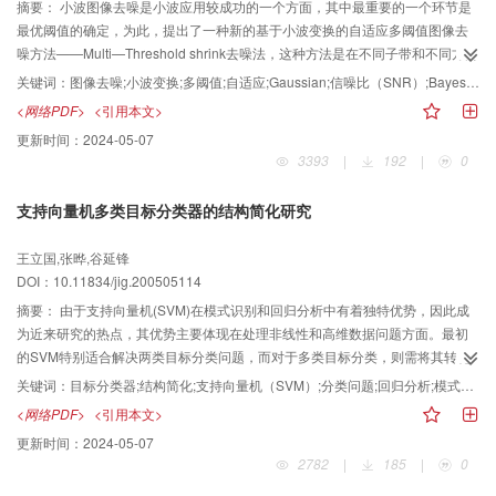
摘要：
小波图像去噪是小波应用较成功的一个方面，其中最重要的一个环节是
最优阈值的确定，为此，提出了一种新的基于小波变换的自适应多阈值图像去
噪方法——Multi—Threshold shrink去噪法，这种方法是在不同子带和不同方向
上选择不同的最佳阈值，而最佳阈值的选取是基于Bayes理论，并认为图像的小
关键词：
图像去噪;小波变换;多阈值;自适应;Gaussian;信噪比（SNR）;Bayes理论;去噪方法;广义高斯分布;最小均方误差;最佳阈值;Multi;最优阈值;小波系数;实验证明;视觉特性;去噪法;清晰;人眼
波系数是服从广义高斯分布的(generalized Gaussian distribution)。通过实验
<网络PDF>
<引用本文>
证明，这种方法能很好地对图像去噪，与Donoho等人提出的Visu shrink去噪方
更新时间：
2024-05-07
法和Chang等人提出的Bayes shrink去噪方法相比，不仅提高了去噪后图像的
3393
|
192
|
0
信噪比(SNR)和最小均方误差(MSE)，而且也使图像更加清晰，并能更好地适合
人眼的视觉特性，从而可在客观和主观上同时获得更佳的去噪效果。
支持向量机多类目标分类器的结构简化研究
王立国,张晔,谷延锋
DOI：10.11834/jig.200505114
摘要：
由于支持向量机(SVM)在模式识别和回归分析中有着独特优势，因此成
为近来研究的热点，其优势主要体现在处理非线性和高维数据问题方面。最初
的SVM特别适合解决两类目标分类问题，而对于多类目标分类，则需将其转化
为多个两类目标分类问题，相应地即可构造多个两类目标子分类器，但由于这
关键词：
目标分类器;结构简化;支持向量机（SVM）;分类问题;回归分析;模式识别;高维数据;对比分析;分类精度;非线性;类速度;复杂度;优势
种情况导致了分类器结构的过于复杂，从而导致判决速度的降低。为了快速地
<网络PDF>
<引用本文>
进行分类．提出了一种简化结构的多类目标分类器，其不仅使得子分类器数目
更新时间：
2024-05-07
大大减少，而且使分类速度明显提高；同时对其分类精度和复杂度进行了对比
2782
|
185
|
0
分析。实验结果证明。该分类器是有效的。