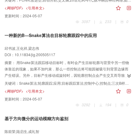
通过计算机仿真，该方法能够自动确定循环迭代次数和自动选取最佳阈值，并
<网络PDF>
<引用本文>
与基于最大香农熵的PCNN分割方法进行了比较。实验结果表明，该方法优于
更新时间：
2024-05-07
香农熵准则PCNN分割，其不仅对图像分割精度高，而且具有较强的适用性。
3097
|
233
|
0
一种新的B—Snake算法在目标轮廓跟踪中的应用
邱书波,王化祥,梁志伟
DOI：10.11834/jig.200505117
摘要：
用Snake算法跟踪移动目标时，有时会产生目标轮廓与背景中另一些物
体靠近的现象，如果不加约束．那么一些控制点将可能因被吸引到背景边缘而
产生错误。另外，目标产生移动或旋转时，因轮廓控制点会产生交叉而导致轮
廓跟踪失败。为克服此类问题，提出了一种新的有效的目标跟踪算法，可以跟
关键词：
Snake算法;轮廓跟踪;应用;目标跟踪算法;控制中心;控制点;三次B样条;移动目标;目标轮廓;轮廓曲线;运动目标;曲线连接;能量函数;实验证明;运算时间;初始化;复杂度;物体;交叉;静止;边界;向量;2维;最小
踪静止或运动目标的2维轮廓曲线。该算法先利用三次B样条曲线连接控制点，
<网络PDF>
<引用本文>
以初始化物体的边界，然后通过Snake最小能量函数把控制点吸引到轮廓的边
更新时间：
2024-05-07
界。在Snake跟踪算法中，由于是采用和下一点相连向量与控制中心相连向量
3292
|
194
|
0
的夹角正弦值的正负来避免控制点的交叉，而控制中心的位置则通过α-β-γ滤波
能有效地估计出来，因而能准确地跟踪运动的目标。该算法运用到静止的或移
基于方向微分的运动模糊方向鉴别
动的头部轮廓跟踪的实验证明，该算法不仅对目标轮廓跟踪具有较好的效果，
且运算时间短、复杂度低。
陈前荣,陆启生,成礼智