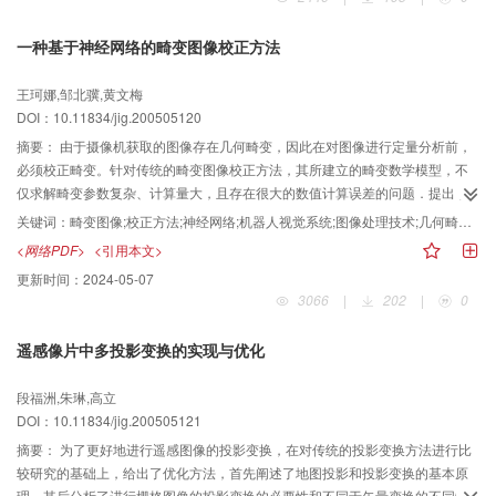
一种基于神经网络的畸变图像校正方法
王珂娜,邹北骥,黄文梅
DOI：10.11834/jig.200505120
摘要：
由于摄像机获取的图像存在几何畸变，因此在对图像进行定量分析前，
必须校正畸变。针对传统的畸变图像校正方法，其所建立的畸变数学模型，不
仅求解畸变参数复杂、计算量大，且存在很大的数值计算误差的问题．提出了
一种基于神经网络的畸变图像校正方法。该方法首先运用图像处理技术从一标
关键词：
畸变图像;校正方法;神经网络;机器人视觉系统;图像处理技术;几何畸变;定量分析;数学模型;畸变参数;计算误差;标准模板;映射关系;图像畸变;校正效果;摄像机;计算量;样本;训练;实验;数值
准模板的畸变图像中提取样本，然后以样本像素坐标作为网络输入来对神经网
<网络PDF>
<引用本文>
络进行训练。由于该训练好的神经网络能够实现畸变图像与非畸变图像之间的
更新时间：
2024-05-07
映射关系，因此能达到校正图像畸变的目的。最后对该校正方法进行了实验，
3066
|
202
|
0
给出并分析了校正实验结果，校正效果令人满意，并已成功地用于焊接机器人
视觉系统。
遥感像片中多投影变换的实现与优化
段福洲,朱琳,高立
DOI：10.11834/jig.200505121
摘要：
为了更好地进行遥感图像的投影变换，在对传统的投影变换方法进行比
较研究的基础上，给出了优化方法，首先阐述了地图投影和投影变换的基本原
理。其后分析了进行栅格图像的投影变换的必要性和不同于矢量变换的不同特