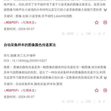
噪声较大。对此,研究了非平稳环境下基于小波变换的图像去噪算法。该算法根
据图像与噪声在小波域的分布特性以及它们的小波变换模极大值随尺度的变化
大小不同,运用迭代算法得到不同尺度小波域中噪声的具体位置以及小波系数大
关键词：
图像;去噪;小波变换;非平稳性;Lipschitz指数
小,完成了图像去噪。实验结果表明,对峰值信噪比较低的图像,该方法去噪后峰值
<网络PDF>
<引用本文>
信噪比比传统方法的高,并且保留了较多的图像细节,同时对平稳和非平稳的噪声
更新时间：
2024-05-07
都能进行较好地去噪。
2268
|
186
|
0
自动采集样本的图像颜色传递算法
张引,饶娜,张三元,叶修梓
DOI：10.11834/jig.2005010227
摘要：
图像的颜色传递是将一幅图像的颜色特征传递给另一幅图像,使目标图像
具有与源图像相似的色彩。提出了一种自动采集样本的图像颜色传递方法,利用
无监督学习聚类把目标图像和源图像分别分成一定数量的色彩相近的子块,通过
计算各子块的纹理特征和亮度统计值,建立样本块之间的对应关系。从各子块中
关键词：
自动采集样本;颜色传递;样本块;聚类
取出数据点密度较大的像素组成样本块。进而利用最佳匹配算法,查找目标样本
<网络PDF>
<引用本文>
块的像素在源图像对应样本块中的最佳匹配像素,将其颜色值传给目标像素。以
更新时间：
2024-05-07
目标图像中已完成颜色传递的样本块作为参考样本,使用纹理对比方式完成样本
3318
|
245
|
0
块以外其它像素的颜色传递。该自动采集样本算法既可用于彩色图像间颜色传
递,也适用于灰度图像与彩色图像间颜色传递。在目标图像和源图像的各子块有