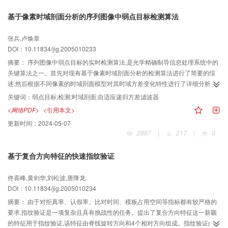
基于像素时域剖面分析的序列图像中弱点目标检测算法
张兵,卢焕章
DOI：10.11834/jig.2005010233
摘要：
序列图像中弱点目标的实时检测算法,是光学精确制导信息处理系统中的
关键算法之一。首先对现有基于像素时域剖面分析的检测算法进行了简要的综
述,然后根据不同像素的时域剖面模型对其时域方差变化特性进行了详细分析,提
出了一种基于自适应递归方差滤波器的检测算法。对仿真时域序列与真实图像
关键词：
弱点目标;检测;时域剖面;自适应递归方差滤波器
数据进行实验,结果表明该算法可实现检测弱点目标。考虑到该算法可并行、递
<网络PDF>
<引用本文>
归计算,因此它在实时制导系统中有良好的应用潜力。
更新时间：
2024-05-07
2887
|
217
|
0
基于复合方向特征的快速指纹验证
佟喜峰,黄剑华,刘松波,唐降龙
DOI：10.11834/jig.2005010234
摘要：
由于对拒真率、认假率、比对时间、模板占用空间等指标都有较严格的
要求,指纹验证是一项复杂且具有挑战性的任务。提出了复合方向特征这一新颖
的特征用于指纹验证,该特征由脊线旋转方向和4个相对方向组成。指纹验证由两