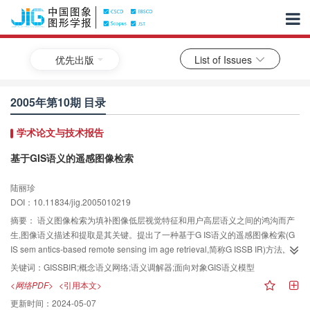
优先出版
List of Issues
2005年第10期 目录
学术论文与技术报告
基于GIS语义的遥感图像检索
陆丽珍
DOI：10.11834/jig.2005010219
摘要：
语义图像检索为填补图像低层视觉特征和用户高层语义之间的鸿沟而产
生,图像语义描述和提取是其关键。提出了一种基于G IS语义的遥感图像检索(G
IS sem antics-based remote sensing im age retrieval,简称G ISSB IR)方法,主
要涉及空间对象的语义表达和语义匹配两方面内容。利用面向对象G IS语义模
关键词：
GISSBIR;概念语义网络;语义调解器;面向对象GIS语义模型
型和概念语义网络共同表达空间对象的语义,设计了语义调解器处理用户与系统
<网络PDF>
<引用本文>
之间的语义不一致。通过对G IS原子查询结果进行布尔运算得到矢量查询结果,
更新时间：
2024-05-07
在此基础上得到与G IS数据具有统一坐标框架的遥感图像检索结果。实验结果