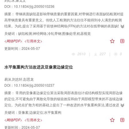
刘红冰,康戈文
DOI：10.11834/jig.2005010236
摘要：
带钢表面缺陷是影响带钢质量的重要因素,对带钢进行表面缺陷检测对提
高带钢质量具有重要意义。传统人工检测的方法往往不能得到令人满意的检测
结果。为此,提出了采用基于前馈神经网络(FFN)的方法对在线带钢的表面缺陷进
行检测,检测结果令人满意,表明了该方法的有效性。
关键词：
缺陷检测;神经网络;冷轧带钢;图像处理;机器视觉
<网络PDF>
<引用本文>
更新时间：
2024-05-07
2610
|
227
|
0
水平集重构方法改进及亚像素边缘定位
易沫,刘忠轩,彭思龙
DOI：10.11834/jig.2005010237
摘要：
常用的亚像素边缘定位算法采取局部表面估计或结构模型实现局部边缘
的定位,不可避免由于离散化导致的锯齿效应和由于局部模型带来的不连续边缘
定位。为此在扩散方程的基础上提出了一种改进的水平集重构算法,通过改进的
水平集重构实现边缘沿切线方向的平滑;加入角点定位判断,在角点处加入角点限
关键词：
亚像素;边缘定位;水平集重构
制和拓扑限制以保证角点处的精确定位。通过几何图像和自然图像的亚像素边
<网络PDF>
<引用本文>
缘提取对比实验,验证了该算法能在保持亚像素精度的同时消除锯齿效应,保持边
更新时间：
2024-05-07
缘的平滑和连续性。