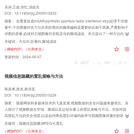
吴涛,王超,张红,汤益先
DOI：10.11834/jig.2005010223
摘要：
在重复轨道InSAR(synthetic aperture radar interferom etry)处理干涉测
量中,干涉图像对在方位向和距离向的频谱偏移是重要的去相干因素,严重影响干
涉图的质量,必须对主辅图像对采取适当的频域滤波。本文提出了一种方位向频
域滤波和距离向频域滤波的处理流程,即根据频域特征选择在精配准前后做频域
关键词：
方位向;距离向;频域滤波
滤波。它既能保证精配准的准确度,又能充分降低频谱偏移导致的去相干,从而保
<网络PDF>
<引用本文>
证干涉图的高质量。利用4组不同时间间隔和垂直基线距的ERS-1/2 SLC(single
更新时间：
2024-05-07
look comp lex)数据对进行实验验证,通过对频域滤波前后相干图和残差点的对比
2827
|
190
|
0
分析,验证了本处理流程的有效性。
视频信息隐藏的置乱策略与方法
陈真勇,唐龙,唐泽圣
DOI：10.11834/jig.2005010224
摘要：
随着网络和多媒体技术的飞速发展,视频数据的安全问题越来越突出。深
入探讨了视频数据在空域、频域以及运动矢量上的置乱策略与方法。对如何提
高置乱方法的安全强度,以及如何降低置乱对编码效率与视频图像质量的影响进
行了详细分析,提出了置乱应遵循的原则。在此基础上,改进现有的算法,并通过实
关键词：
视频信息隐藏;MPEG-4;置乱
验进行了验证。实验结果表明,基于频域与运动矢量相结合的视频置乱策略与方
<网络PDF>
<引用本文>