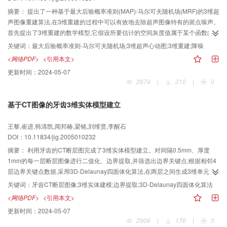
摘要：
提出了一种基于最大后验概率准则(MAP)-马尔可夫随机场(MRF)的3维超
声图像重建算法,在3维重建的过程中可以有效地去除超声图像特有的斑点噪声。
首先提出了3维重建的数学模型,它假设所要估计的空间灰度值属于某个函数向量
空间,这个向量空间的基函数因支持区域的不同而不同,将Rayle igh分布和G ibbs
关键词：
最大后验概率准则-马尔可夫随机场;3维超声心动图;3维重建;降噪
分布作为先验知识,通过后验概率最大化(MAP)来估计基函数前的系数,在重建算
<网络PDF>
<引用本文>
法中,通过将邻点联系强度α设定为随梯度的变化而变化,从而达到了保边界的各
更新时间：
2024-05-07
向异性滤波特性。采用ICM算法求解这个系数向量。为了提高该算法的效率,又
2674
|
210
|
0
进一步提出了其改进算法,最后的实验结果显示,这种基于MAP-MRF的重建算法
可以有效地去除超声图像中的斑点噪声。
基于CT图像的牙齿3维实体模型建立
王黎,崔进,韩清凯,闻邦椿,梁铭,刘维贤,李醒石
DOI：10.11834/jig.2005010232
摘要：
利用牙齿的CT断层图完成了3维实体模型建立。对间隔0.5mm、厚度
1mm的每一层断层图像进行二值化、边界提取,并筛选出边界关键点;根据相邻4
层边界关键点数据,采用3D-Delaunay四面体化算法,在两层之间生成3维单元实
体;根据估算外法线向量与球心顶点向量的内积正负情况对每个单元实体的有效
关键词：
牙齿CT断层图像;3维实体建模;边界提取;3D-Delaunay四面体化算法
性进行检查;把全部有效实体单元进行3维实体布尔运算,得到牙齿的实体模型。
<网络PDF>
<引用本文>
实例证明这种方法简便有效。
更新时间：
2024-05-07
2906
|
176
|
0