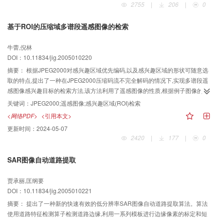
2755
|
206
|
0
表明G ISSB IR方法是有效的。
基于ROI的压缩域多谱段遥感图像的检索
牛蕾,倪林
DOI：10.11834/jig.2005010220
摘要：
根据JPEG2000对感兴趣区域优先编码,以及感兴趣区域的形状可随意选
取的特点,提出了一种在JPEG2000压缩码流不完全解码的情况下,实现多谱段遥
感图像感兴趣目标的检索方法,该方法利用了遥感图像的性质,根据例子图像的谱
特征对感兴趣区域的内容进行分析,并设计了一套相似性度量的方法。实验结果
关键词：
JPEG2000;遥感图像;感兴趣区域(ROI)检索
表明,此方法有较理想的图像检索效果和很高的检索效率,解决了应用上对实时性
<网络PDF>
<引用本文>
的高要求与遥感图像库数据海量性之间的矛盾。
更新时间：
2024-05-07
2420
|
177
|
0
SAR图像自动道路提取
贾承丽,匡纲要
DOI：10.11834/jig.2005010221
摘要：
提出了一种新的快速有效的低分辨率SAR图像自动道路提取算法。算法
使用道路特征检测算子检测道路边缘,利用一系列模板进行边缘像素的标定和短