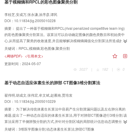
基于模糊熵和RPCL的彩色图像聚类分割
明显纹理和亮度特征时,该算法可方便地用于批处理和视频中。
李桂芝,安成万,张永谦,涂序彦,谭民
DOI：10.11834/jig.2005010228
摘要：
提出了一种基于模糊熵和RPCL(rival penalized competitive learn ing)
的彩色图像聚类分割算法。该算法可以自动确定图像的颜色类数目和初始类中
心,从而提高了聚类的收敛速度,并且能够解决模糊熵阈值化分割算法所造成的过
度分割问题。首先,计算彩色图像各颜色分量的模糊熵,获得分量模糊熵曲线,并根
关键词：
RPCL;模糊熵;彩色图像;聚类分割
据模糊熵原理确定各分量的分割区域及聚类中心;然后,对各分量的聚类中心进行
<网络PDF>
<引用本文>
组合,形成彩色图像可能的聚类中心。但是,组合的聚类中心数目会多于实际的聚
更新时间：
2024-05-07
类数目,造成过度分割。因此,本文采用RPCL算法,对这些组合的聚类中心颜色进
3027
|
182
|
0
行学习来确定实际的颜色类数目以及聚类中心,并用学习后的聚类中心对原图像
进行聚类分割。实验结果表明,该算法能有效地分割彩色图像,无需事先给定聚类
基于动态自适应体素生长的肺部 CT图像3维分割算法
数目和初始类中心。
翟伟明,胡成文,张伟宏,牟文斌,赵雁南,贾培发
DOI：10.11834/jig.2005010229
摘要：
为了解决传统体素生长算法中容易产生分割泄漏问题以及左右肺分离的
难题,提出了一种动态自适应的体素生长算法,用于对肺部CT图像进行3维分割.该
算法采用了半侧肺预分割的方式,并针对分割区域的局部统计信息动态调整分割
参数,有效地避免了分割泄漏,并在准确度和鲁棒性方面得到了很大的改进,而且能
关键词：
3维医学图像分割;动态体素生长算法;肺部CT图像