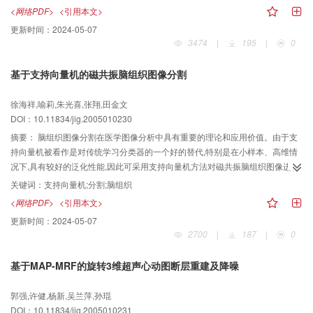
够应用于纯3维环境的自动分割.该算法通过对多组实验数据,包括健康人和不同
<网络PDF>
<引用本文>
类型肺病患者的肺部CT图像进行试验,取得了良好的效果,为肺部组织的定量计算
更新时间：
2024-05-07
以及临床应用提供了可靠的基础.
3474
|
195
|
0
基于支持向量机的磁共振脑组织图像分割
徐海祥,喻莉,朱光喜,张翔,田金文
DOI：10.11834/jig.2005010230
摘要：
脑组织图像分割在医学图像分析中具有重要的理论和应用价值。由于支
持向量机被看作是对传统学习分类器的一个好的替代,特别是在小样本、高维情
况下,具有较好的泛化性能,因此可采用支持向量机方法对磁共振脑组织图像进行
分割研究。为了验证支持向量机分割磁共振脑组织图像的效果,利用支持向量机
关键词：
支持向量机;分割;脑组织
进行了脑组织图像分割实验。实验结果表明:核函数及模型参数对支持向量机的
<网络PDF>
<引用本文>
分割性能有较大的影响;支持向量机方法适合作为小样本情况下的学习分类器;对
更新时间：
2024-05-07
目标边界模糊、目标灰度不均匀及目标不连续等情况下的图像(如医学图像)分
2700
|
187
|
0
割,支持向量机方法也是一个好的选择。
基于MAP-MRF的旋转3维超声心动图断层重建及降噪
郭强,许健,杨新,吴兰萍,孙琨
DOI：10.11834/jig.2005010231