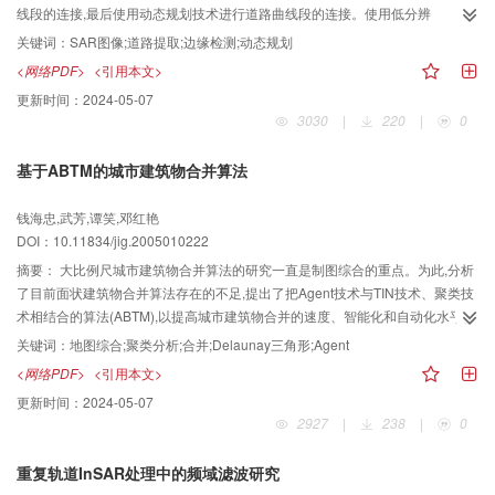
线段的连接,最后使用动态规划技术进行道路曲线段的连接。使用低分辨
RadarSat SAR图像进行实验,实验结果证明了该算法的有效性。
关键词：
SAR图像;道路提取;边缘检测;动态规划
<网络PDF>
<引用本文>
更新时间：
2024-05-07
3030
|
220
|
0
基于ABTM的城市建筑物合并算法
钱海忠,武芳,谭笑,邓红艳
DOI：10.11834/jig.2005010222
摘要：
大比例尺城市建筑物合并算法的研究一直是制图综合的重点。为此,分析
了目前面状建筑物合并算法存在的不足,提出了把Agent技术与TIN技术、聚类技
术相结合的算法(ABTM),以提高城市建筑物合并的速度、智能化和自动化水平。
首先对地图数据进行聚类分析,以对地图数据进行分区域处理;然后把约束
关键词：
地图综合;聚类分析;合并;Delaunay三角形;Agent
Delaunay三角剖分技术运用到本算法中来,提出了一种对Delaunay三角形分类
<网络PDF>
<引用本文>
的方法,结合Agent技术,定义了一种以Delaunay三角形为基础的Agent层次概念,
更新时间：
2024-05-07
并对不同层次的Agent定义了具有生命周期的数据结构。依据Agent的层次结
2927
|
238
|
0
构、TIN图形计算模型和制图综合约束条件,提出了一种基于Agent和TIN技术的
建筑物自动合并新算法。最后给出了综合实例,并对结果进行了量化分析。分析
重复轨道InSAR处理中的频域滤波研究
结果表明,本算法具有比其他类似算法更高的整体性能。