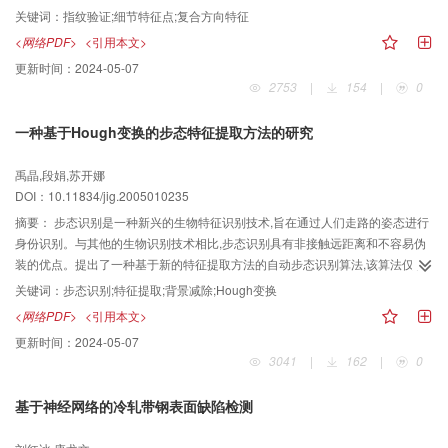
个过程组成:基于复合方向特征的细节点对搜索,它加速了指纹校准;基于复合方向
关键词：
指纹验证;细节特征点;复合方向特征
特征的匹配分值计算,它使匹配的鲁棒性增强。用国际指纹验证大赛指纹库中的
<网络PDF>
<引用本文>
测试样本进行了测试,实验结果表明,该方法能够实现可靠、快速的指纹验证。
更新时间：
2024-05-07
2753
|
154
|
0
一种基于Hough变换的步态特征提取方法的研究
禹晶,段娟,苏开娜
DOI：10.11834/jig.2005010235
摘要：
步态识别是一种新兴的生物特征识别技术,旨在通过人们走路的姿态进行
身份识别。与其他的生物识别技术相比,步态识别具有非接触远距离和不容易伪
装的优点。提出了一种基于新的特征提取方法的自动步态识别算法,该算法仅从
腿部的运动进行身份识别。对于每个序列,用一种基于图像色度偏差的背景减除
关键词：
步态识别;特征提取;背景减除;Hough变换
算法来检测运动对象,在经过后处理的二值图像序列中利用边界跟踪算法获取对
<网络PDF>
<引用本文>
象边界。在对象边界图像上,局部应用Hough变换检测大腿和小腿的直线,从而得
更新时间：
2024-05-07
到大腿和小腿的倾斜角。用最小二乘法将一个周期内的倾斜角序列拟合成5阶多
3041
|
162
|
0
项式,把Fourier级数展开后得到的相位与振幅的乘积定义为低维步态特征向量。
在小样本的数据库上用F isher线性分类器验证所研究算法的性能,正确分类率为
基于神经网络的冷轧带钢表面缺陷检测
79.17%。在步态数据库不很理想的情况下也获得了较好的识别率。