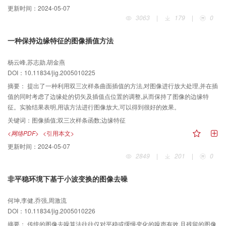
法具有更强的安全性。与传统数据加密方法不同,置乱方法能够与视频编解码进
更新时间：
2024-05-07
行紧密的结合。
3063
|
179
|
0
一种保持边缘特征的图像插值方法
杨云峰,苏志勋,胡金燕
DOI：10.11834/jig.2005010225
摘要：
提出了一种利用双三次样条曲面插值的方法,对图像进行放大处理,并在插
值的同时考虑了边缘处的切矢及插值点位置的调整,从而保持了图像的边缘特
征。实验结果表明,用该方法进行图像放大,可以得到很好的效果。
关键词：
图像插值;双三次样条函数;边缘特征
<网络PDF>
<引用本文>
更新时间：
2024-05-07
2849
|
201
|
0
非平稳环境下基于小波变换的图像去噪
何坤,李健,乔强,周激流
DOI：10.11834/jig.2005010226
摘要：
传统的图像去噪算法往往仅对平稳或缓慢变化的噪声有效,且残留的图像