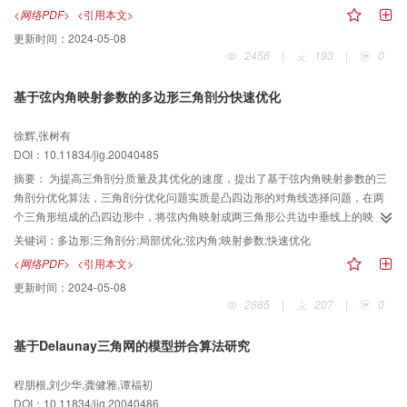
板在通带区域内波纹起伏明显少于无窗模板。 3种带窗模板中，双窗的平滑性优
<网络PDF>
<引用本文>
于单窗和无窗，但具有较大的过渡沿。分别用 7× 7、11× 11和 17× 17阶模板对
更新时间：
2024-05-08
具有不同频率分布的亚采样灰度图像进行了内插处理模拟实验，并对结果进行
2456
|
193
|
0
了分析和比较，验证了用带窗模板恢复亚奈图像可以获得较高的信噪比，提高
了恢复图像的主客观质量
基于弦内角映射参数的多边形三角剖分快速优化
徐辉,张树有
DOI：10.11834/jig.20040485
摘要：
为提高三角剖分质量及其优化的速度，提出了基于弦内角映射参数的三
角剖分优化算法，三角剖分优化问题实质是凸四边形的对角线选择问题，在两
个三角形组成的凸四边形中，将弦内角映射成两三角形公共边中垂线上的映射
参数值，经过证明映射参数与弦内角具有等价的三角剖分优化判别特性，因此
关键词：
多边形;三角剖分;局部优化;弦内角;映射参数;快速优化
三角剖分局部优化转化为映射参数的判别问题。理论分析与实践表明，该方法
<网络PDF>
<引用本文>
实现非常容易，且映射参数计算简洁方便、快捷可靠，弦内角映射参数判别方
更新时间：
2024-05-08
法避免了传统方法所必需的角度、半径距离计算，明显地提高了计算效率。
2885
|
207
|
0
基于Delaunay三角网的模型拼合算法研究
程朋根,刘少华,龚健雅,谭福初
DOI：10.11834/jig.20040486