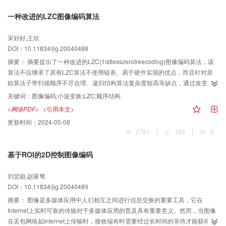
一种改进的LZC图像编码算法
宋好好,王欣
DOI：10.11834/jig.20040488
摘要：
摘要提出了一种改进的LZC(1istlesszerotreecoding)图像编码算法，该
算法不仅继承了原有LZC算法不使用链表、易于硬件实现的优点，而且针对原
始算法子带扫描顺序不尽合理、递归结构算法复杂度较高等缺点，通过改变空
间子带的编码顺序，将块的概念引入编码过程在改进算法中完全采用顺序结构
关键词：
图像编码;小波变换;LZC;顺序结构
等措施进一步提高了原有算法的工作效率、降低了LZC算法的复杂度。实验结
<网络PDF>
<引用本文>
果表明，该算法是一种高效的图像编码算法，其不仅具有良好的视觉效果、无
更新时间：
2024-05-08
方块效应，而且在相同压缩比情况下，该算法的图像重构质量和PSNR均明显优
2761
|
165
|
0
于原始的LZC算法。
基于ROI的2D控制图像编码
刘翌勋,赵家骜
DOI：10.11834/jig.20040489
摘要：
图像是多媒体应用中人们相互之间进行信息交换的重要工具，它在
Internet上实时可靠的传输对于多媒体应用的普及具有重要意义。然而，当图像
在丢包网络如Internet上传输时，接收端有时需要经过长时间的等待才能获得整