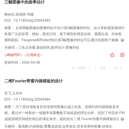
三幅图像中的曲率估计
鲍炎红,胡茂林,韦穗
DOI：10.11834/jig.20040483
摘要：
从前两幅图像的图像特征中估计第3幅图像的特征，在计算机视觉领域中
有着广泛的应用，例如，视觉识别，基于模型的视觉动画、视图合成、目标检
测和跟踪。Faugeras和Robert指出第3幅图像的特征可以通过前面两个摄像机
图像的双线性函数来进行估计，其基本上是通过基础矩阵来计算的，因而他们
关键词：
三焦点张量;基础矩阵;曲率估计;图像特征
的方法在实际计算过程中有很大的缺陷。为此提出了一种新的估计方法，即从
<网络PDF>
<引用本文>
三焦点张量中来估计第3幅图像的特征。这一方法继承和发展了Faugeras等的
更新时间：
2024-05-08
方法。此外还给出了一个定理说明了本文的条件与Faugeras给出的条件是等价
2938
|
202
|
0
的，但本方法简单目更加系统。实验结果证明了该方法的可靠性。
二维Fourier带窗内插模板的设计
苏飞,王兆华
DOI：10.11834/jig.20040484
摘要：
为了更好地恢复亚奈奎斯特图像以减少失真，选择好的内插模板是关
键。通过对一种新的一维频率域重叠数字滤波器的理论分析，找到了对应的 FIR
滤波器模型和线性相位的满足条件。据此给出二维 Fourier加窗内插模板的设计
方案。对 7× 7无窗、单窗和双窗 3种模板的传输特性进行了比较，指出带窗模
关键词：
窗函数;内插模板;重叠滤波器;边界效应;亚奈奎斯特图像;信噪比