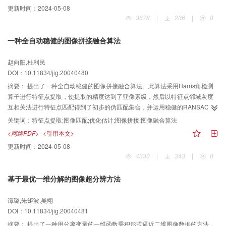
波以得到良好的噪声滤除效果，而对边缘细节区不做处理以获得良好的细节保
更新时间：
2024-05-08
护效果。比较了标准中值滤波、极值中值滤波和本方法的结果。实验结果表
3678
|
236
|
0
明，本方法具有更好的效果。
一种全自动稳健的图像拼接融合算法
赵向阳,杜利民
DOI：10.11834/jig.20040480
摘要：
提出了一种全自动稳健的图像拼接融合算法。此算法采用Harris角检测
算子进行特征点提取，使提取的精度达到了亚像素级，然后以特征点邻域灰度
互相关法进行特征点匹配得到了初步的伪匹配集合，并运用稳健的RANSAC算
法将伪匹配点集合划分为内点和外点，在内点域上运用LM优化算法精确地估计
关键词：
特征点提取;图像匹配;优化估计;图像拼接;图像融合算法
出了图像间的点变换关系，最后采用颜色插值对交接处进行颜色过渡。整个算
<网络PDF>
<引用本文>
法自动完成，它对有较大误差或错误的特征点数据迭代过滤，并用提纯后的数
更新时间：
2024-05-08
据来做模型估计，因而对图像噪声和特征点提取不准确有强健的承受能力。在
4330
|
343
|
0
参数估计时，以特征点的坐标位置误差而不是亮度误差来构造优化函数，克服
了以往算法对光照的敏感性，使算法更具有实用性。实验结果表明，该算法融
基于最优一维分解的图像超分辨方法
合效果比较理想，鲁棒性强，具有较高的使用价值。
谭璐,朱矩波,吴翊
DOI：10.11834/jig.20040481
摘要：
提出了一种用分离变量的一维函数乘积形式逼近二维图像数据的方法，