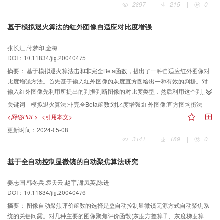
2897
|
215
|
0
果。
基于模拟退火算法的红外图像自适应对比度增强
张长江,付梦印,金梅
DOI：10.11834/jig.20040475
摘要：
基于模拟退火算法击和非完全Beta函数，提出了一种自适应红外图像对
比度增强方法。首先基于输入红外图像的灰度直方圈给出一种有效的判据。对
输入红外图像先利用所提出的判据判断图像的对比度类型．然后利用这个判据
来确定灰度变换参数的搜索空间，进一步指导模拟退火算法的搜索方向和初值
关键词：
模拟退火算法;非完全Beta函数;对比度增强;红外图像;直方图均衡法
的选取，利用模拟退火算法在上述确定的灰度变换参数空间中搜索最佳的灰度
<网络PDF>
<引用本文>
变换参数，从而获得一条最佳的灰度变换曲线，实现对图像进行全局增强处
更新时间：
2024-05-08
理。实验结果表明，该算法在有效地提高红外图像整体对比度的同时，很好地
3141
|
189
|
0
保留了图像中的细节部分信息。算法在视觉质量上优于传统的直方图均衡法、
反锐化掩膜法。
基于全自动控制显微镜的自动聚焦算法研究
姜志国,韩冬兵,袁天云,赵宇,谢凤英,陈进
DOI：10.11834/jig.20040476
摘要：
图像自动聚焦评价函数的选择是垒自动控制显微镜无源方式自动聚焦系
统的关键问露。对几种主要的图像聚焦评价函散(灰度方差算子、灰度梯度算