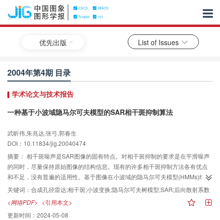
优先出版
List of Issues
2004年第4期 目录
学术论文与技术报告
一种基于小波域隐马尔可夫模型的SAR相干斑抑制算法
武昕伟,朱兆达,张弓,郭春生
DOI：10.11834/jig.20040474
摘要：
相干斑噪声是SAR图像的固有特点。对相干斑抑制的要求是在平滑噪声
的同时，尽量保持原始图像的结构信息。现有的许多相干斑抑制方法各有优点
和不足，没有普遍的适用性。基于图像在小波域的隐马尔可夫模型(HMMs)结
构，结合SAR图像中相干斑噪声的统计特性，本文提出了一种新的小波域相干
关键词：
合成孔径雷达;相干斑;小波变换;隐马尔可夫树模型;SAR;后向散射系数
斑抑制方法。仿真及实测数据处理结果表明，该方法在有效抑制相干斑的同
<网络PDF>
<引用本文>
时，更好地保持了边缘结构。与小波域软阈值去噪方法和Lee滤波器相比较，该
更新时间：
2024-05-08
方法在噪声平滑及边缘保持上都取得了较大的改进，并得到了较好的视觉效