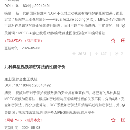
DOI：10.11834/jig.20040491
摘要：
新一代的国际标准MPEG-4不仅对运动视频有着很好的压缩效果，而且
定义了压缩静止图像的部分——visual texture coding(VTC)。MPEG-4VTC编码
可以对任意形状的静止物体进行编码，而且可以产生渐进的、可扩展的、对误
差鲁棒的比特流。本文根据MPEG-4VTC所定义的解码过程，建立了与标准相容
关键词：
MPEG-4;静止纹理;物体编码;静止图像;压缩;VTC编码算法
的编码框架；从标准要求的各个方面人手，给出了对于小波变换系数的不同扫
<网络PDF>
<引用本文>
描算法和不同的量化算法。通过与其他静止图像的压缩标准对比。可以看出实
更新时间：
2024-05-08
现的VTC编码算法不但有良好的率失真性能，而且具有许多有用的特性。
2613
|
195
|
0
几种典型视频加密算法的性能评价
廉士国,孙金生,王执铨
DOI：10.11834/jig.20040492
摘要：
视频加密对于保护视频数据的安全具有重要作用。将已有的几种典型
MPEG视频加密算法，根据加密过程与压缩编码过程的关系不同，分为4类：完
全加密算法，部分加密算法，DCT系数加密算法和熵编码过程加密算法，并从
算法的安全性、压缩比、计算复杂度和可操作性几个方面对算法的性能分别做
关键词：
视频加密算法;性能评价;MPEG编码;密码;信息安全
了评价，给出了理论分析和实验结果；结合各类算法的特点，指出了它们各自
<网络PDF>
<引用本文>
适应的应用场合。
更新时间：
2024-05-08