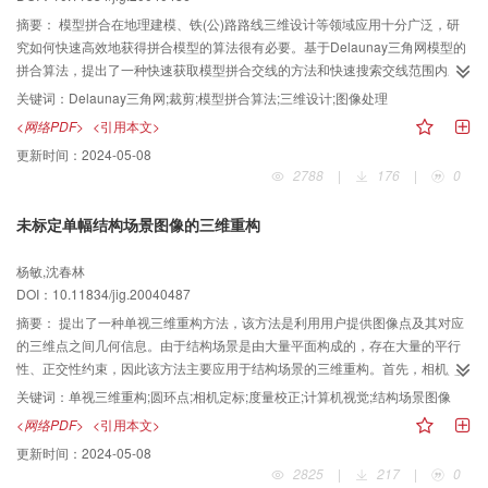
摘要：
模型拼合在地理建模、铁(公)路路线三维设计等领域应用十分广泛，研
究如何快速高效地获得拼合模型的算法很有必要。基于Delaunay三角网模型的
拼合算法，提出了一种快速获取模型拼合交线的方法和快速搜索交线范围内三
角形的算法，采取拼合交线入网及初始D-三角网的裁剪2个关键步骤来实现D-三
关键词：
Delaunay三角网;裁剪;模型拼合算法;三维设计;图像处理
角网模型拼合。对模型拼合的整个过程进行了详细的阐述，采用VC^ 6．O语言
<网络PDF>
<引用本文>
实现了算法，并利用实验数据对算法进行测试，验证了算法的正确性与可行
更新时间：
2024-05-08
性。
2788
|
176
|
0
未标定单幅结构场景图像的三维重构
杨敏,沈春林
DOI：10.11834/jig.20040487
摘要：
提出了一种单视三维重构方法，该方法是利用用户提供图像点及其对应
的三维点之间几何信息。由于结构场景是由大量平面构成的，存在大量的平行
性、正交性约束，因此该方法主要应用于结构场景的三维重构。首先，相机定
标和计算每个平面的度量信息，即先基于3组互相垂直方向的影灭点，对方形像
关键词：
单视三维重构;圆环点;相机定标;度量校正;计算机视觉;结构场景图像
素相机标定，再利用影灭线和圆环点像，对每个平面度量校正；然后考虑每个
<网络PDF>
<引用本文>
校正平面的尺度因子和非正交平面间的相对面向，从而将所有校正后的平面缝
更新时间：
2024-05-08
合起来。采用真实图像进行实验，实验结果表明，该方法简单易用。
2825
|
217
|
0