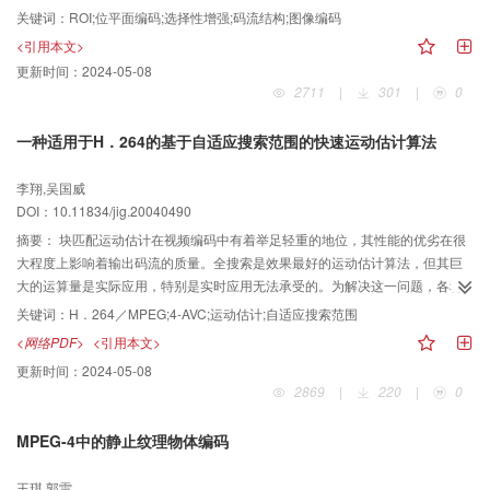
个码流来重建图像。为此提出了一种基于对象的精细可伸缩性编码方法，该方
关键词：
ROI;位平面编码;选择性增强;码流结构;图像编码
法将对象编码与位平面编码相结合。一方面，这种方法具有精细增强图像质量
<引用本文>
的能力；另一方面，它又可以通过指定对象优先级和提升位平面来更为灵活地
更新时间：
2024-05-08
控制用户感兴趣区(ROI，region of interest)。试验结果证明，该算法具有精细
2711
|
301
|
0
性和灵活控制性。
一种适用于H．264的基于自适应搜索范围的快速运动估计算法
李翔,吴国威
DOI：10.11834/jig.20040490
摘要：
块匹配运动估计在视频编码中有着举足轻重的地位，其性能的优劣在很
大程度上影响着输出码流的质量。全搜索是效果最好的运动估计算法，但其巨
大的运算量是实际应用，特别是实时应用无法承受的。为解决这一问题，各种
快速算法不断涌现。本文提出了一种适用于最新视频编码标准——H．264／
关键词：
H．264／MPEG;4-AVC;运动估计;自适应搜索范围
MPEG4-AVC的快速运动估计算法。该算法基于自适应搜索范围，利用视频图像
<网络PDF>
<引用本文>
序列的帧间统计特性以及运动向量时域、空域的相关性，在保证PSNR性能的同
更新时间：
2024-05-08
时，使运动估计部分的运算复杂度大为降低。实验仿真表明，该算法适用面
2869
|
220
|
0
广，对大运动与小运动序列都有很强的自适应能力。在保持与全搜索相同PSNR
的同时，平均速度超过全搜索280倍有余，超过三步法1．8倍，性能明显优于
MPEG-4中的静止纹理物体编码
新三步法、四步法等经典快速运动估计算法。
王琪,郭雷