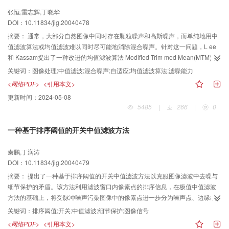
张恒,雷志辉,丁晓华
DOI：10.11834/jig.20040478
摘要：
通常，大部分自然图像中同时存在颗粒噪声和高斯噪声，而单纯地用中
值滤波算法或均值滤波难以同时尽可能地消除混合噪声。针对这一问题，L ee
和 Kassam提出了一种改进的均值滤波算法 Modified Trim med Mean(MTM)，
虽然 MTM算法的滤波效果相对于传统的平滑算法已有了很大的改善，但是
关键词：
图像处理;中值滤波;混合噪声;自适应;均值滤波算法;滤噪能力
MTM的滤噪能力在很大程度上受到了阈值的限制。在分析 MTM算法和传统平滑
<网络PDF>
<引用本文>
算法结构特点的基础上提出了一种改进的自适应中值滤波算法。该算法对含有
更新时间：
2024-05-08
混合噪声的图像上每一点的 N× N区域应用自适应算子。对于不同的图像区域，
5485
|
266
|
0
算子也相应地有所不同，其中算子中的权值选取依赖于区域的灰度中值，且当
某点的灰度越接近灰度中值，其权值就相应地越大。实践证明，新算法的处理
一种基于排序阈值的开关中值滤波方法
结果优于传统的滤波算法和 MTM滤波，且没有阈值限制
秦鹏,丁润涛
DOI：10.11834/jig.20040479
摘要：
提出了一种基于排序阈值的开关中值滤波方法以克服图像滤波中去噪与
细节保护的矛盾。该方法利用滤波窗口内像素点的排序信息，在极值中值滤波
方法的基础上，将受脉冲噪声污染图像中的像素点进一步分为噪声点、边缘细
节区和平坦区3种类型。通过对多种图像测试的统计结果，获得合适的分类器参
关键词：
排序阈值;开关;中值滤波;细节保护;图像信号
数，然后利用类型判决，进行开关中值滤波，即对噪声点和平坦区进行中值滤
<网络PDF>
<引用本文>