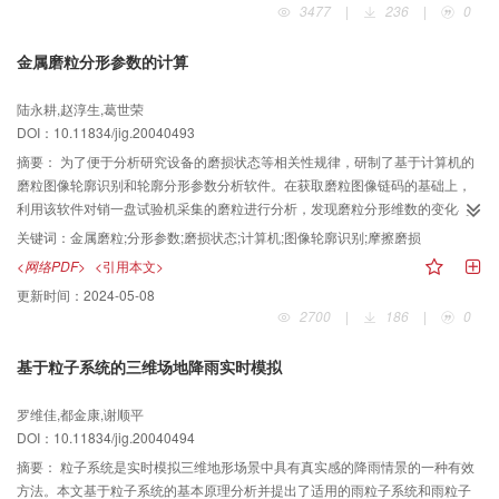
3477
|
236
|
0
金属磨粒分形参数的计算
陆永耕,赵淳生,葛世荣
DOI：10.11834/jig.20040493
摘要：
为了便于分析研究设备的磨损状态等相关性规律，研制了基于计算机的
磨粒图像轮廓识别和轮廓分形参数分析软件。在获取磨粒图像链码的基础上，
利用该软件对销一盘试验机采集的磨粒进行分析，发现磨粒分形维数的变化与
磨损状态有一定对应关系。该软件为磨粒分形特征与磨损状态相关性规律的研
关键词：
金属磨粒;分形参数;磨损状态;计算机;图像轮廓识别;摩擦磨损
究，提供了简便快捷的手段。
<网络PDF>
<引用本文>
更新时间：
2024-05-08
2700
|
186
|
0
基于粒子系统的三维场地降雨实时模拟
罗维佳,都金康,谢顺平
DOI：10.11834/jig.20040494
摘要：
粒子系统是实时模拟三维地形场景中具有真实感的降雨情景的一种有效
方法。本文基于粒子系统的基本原理分析并提出了适用的雨粒子系统和雨粒子