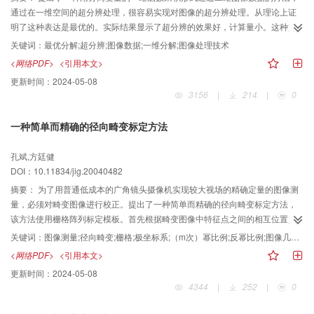
通过在一维空间的超分辨处理，很容易实现对图像的超分辨处理。从理论上证
明了这种表达是最优的。实际结果显示了超分辨的效果好，计算量小。这种方
法也可应用于图像处理的其他领域和海量数据信息特征提取。
关键词：
最优分解;超分辨;图像数据;一维分解;图像处理技术
<网络PDF>
<引用本文>
更新时间：
2024-05-08
3156
|
214
|
0
一种简单而精确的径向畸变标定方法
孔斌,方廷健
DOI：10.11834/jig.20040482
摘要：
为了用普通低成本的广角镜头摄像机实现较大视场的精确定量的图像测
量，必须对畸变图像进行校正。提出了一种简单而精确的径向畸变标定方法，
该方法使用栅格阵列标定模板。首先根据畸变图像中特征点之间的相互位置关
系构造出理想图像中的特征点位置；然后以不同的畸变中心假设，计算畸变和
关键词：
图像测量;径向畸变;栅格;极坐标系;（m次）幂比例;反幂比例;图像几何畸变
理想特征点的矢径坐标，并通过解线性方程组或多项式拟合求出它们之间的函
<网络PDF>
<引用本文>
数关系；最后取矢径均方误差最小的参数组作为标定结果。该法可同时获得畸
更新时间：
2024-05-08
变变换和矫正变换的参数。文中还推导了畸变变换多项式系数与校正图像分辨
4344
|
252
|
0
率之间的反幂比例关系，讨论了畸变函数的阶对校正结果的影响，实验结果表
明，取4阶或5阶多项式拟合的结果较好。