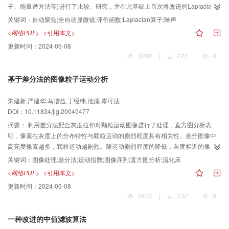
子、能量谱方法等)进行了比较、研究，并在此基础上首次将改进的Laplacian算
子作为聚焦评价函数引人自动聚焦之中,同时为了消除噪声的影响，引入了步长
关键词：
自动聚焦;全自动显微镜;评价函数;Laplacian算子;噪声
和阈值两个参数。实验结果表明，改进的LapIacian算子比其他评价函数更为准
<网络PDF>
<引用本文>
确、稳定和可靠，该算法已成功应用于显微镜自动词焦系统中。
更新时间：
2024-05-08
3288
|
221
|
0
基于差分法的图像粒子运动分析
朱建新,严建华,马增益,丁经纬,池涌,岑可法
DOI：10.11834/jig.20040477
摘要：
利用差分法配合灰度拉伸对颗粒运动图像进行了处理，直方图分析表
明，像素在灰度上的分布特性与颗粒运动的剧烈程度具有相关性。差分图像中
高亮度像素越多，颗粒运动越剧烈。随运动剧烈程度的降低，灰度相近的像
素，其亮度由高向低变化。除去低亮度区域内自噪声的影响后，以对数函数为
关键词：
图像处理;差分法;运动指数;图像序列;直方图分析;流化床
权值，在考虑了一定亮度范围内的像素分布后，提出了一个用于评价颗粒运动
<网络PDF>
<引用本文>
剧烈程度的指数。将其应用于流化床气泡生成图像序列表明，这种处理方法能
更新时间：
2024-05-08
够较好地评价颗粒的运动特点。
2673
|
232
|
0
一种改进的中值滤波算法