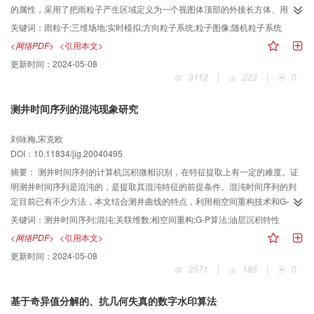
的属性，采用了把雨粒子产生区域定义为一个视图体顶部的外接长方体、用象
素点和直线作为雨粒子的形状、降落过程的重力作用模拟、用粒子组实现雨粒
关键词：
雨粒子;三维场地;实时模拟;方向粒子系统;粒子图像;随机粒子系统
子的连续补充和雨粒子的降落高度检测等新的方法及算法。试验结果表明，该
<网络PDF>
<引用本文>
方法能有效地再现三维地形环境场景中的降雨景象，在满足实时交互漫游的前
更新时间：
2024-05-08
提下表现出较强的真实感，具有一定的实用价值。
3112
|
223
|
0
测井时间序列的混沌现象研究
刘咏梅,宋克欧
DOI：10.11834/jig.20040495
摘要：
测井时间序列的计算机沉积微相识别，在特征提取上有一定的难度。证
明测井时间序列是混沌的，是提取其混沌特征的前提条件。混沌时间序列的判
定目前已有不少方法，本文结合测井曲线的特点，利用相空间重构技术和G—P
算法，用关联维数方法证明了测井时间序列确实存在混沌。实验数据来自某油
关键词：
测井时间序列;混沌;关联维数;相空间重构;G-P算法;油层沉积特性
田的实际测井数据。实验结果表明，油层组的关联维数与油层的构造特点有
<网络PDF>
<引用本文>
关，并发现了该区域油井的油层组关联维数一般大于全井这一有趣的现象。
更新时间：
2024-05-08
2571
|
185
|
0
基于奇异值分解的、抗几何失真的数字水印算法