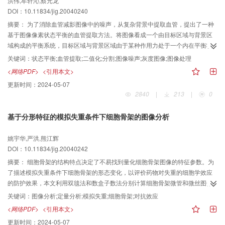
洪伟,牟轩沁,蔡元龙
DOI：10.11834/jig.20040240
摘要：
为了消除血管减影图像中的噪声，从复杂背景中提取血管，提出了一种
基于图像像素状态平衡的血管提取方法。将图像看成一个由目标区域与背景区
域构成的平衡系统，目标区域与背景区域由于某种作用力处于一个内在平衡状
态，但噪声的引入破坏了这种平衡，该方法通过恢复平衡状态来消除噪声，分
关键词：
状态平衡;血管提取;二值化;分割;图像噪声;灰度图像;图像处理
离目标与背景区域。在此基础上发展出一种新的灰度图像二值化算法，并将其
<网络PDF>
<引用本文>
应用在脑部血管DSA图像的血管提取上，该算法能从背景噪声很强的DSA剪影
更新时间：
2024-05-07
图像中分离出完整的血管网络，实验效果令人满意。
2840
|
213
|
0
基于分形特征的模拟失重条件下细胞骨架的图像分析
姚宇华,严洪,熊江辉
DOI：10.11834/jig.20040242
摘要：
细胞骨架的结构特点决定了不易找到量化细胞骨架图像的特征参数。为
了描述模拟失重条件下细胞骨架的形态变化，以评价药物对失重的细胞学效应
的防护效果，本文利用双毯法和数盒子数法分别计算细胞骨架微管和微丝图像
的分形维数，利用图像的复杂度描述细胞骨架在不同环境中的形态变化。计算
关键词：
图像分析;定量分析;模拟失重;细胞骨架;对抗效应
结果表明在模拟失重条件下细胞骨架图像的复杂度减弱，加入药物槲皮素后图
<网络PDF>
<引用本文>
像的复杂度略有恢复。利用分形维分析细胞骨架在模拟失重条件下图像的纹理
更新时间：
2024-05-07
变化，其结果表明分形维可以作为特征参数对失重环境中的细胞骨架图像进行