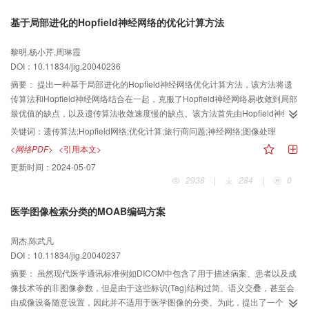
基于局部进化的Hopfield神经网络的优化计算方法
黎明,杨小芹,周琳霞
DOI：10.11834/jig.20040236
摘要：
提出一种基于局部进化的Hopfield神经网络优化计算方法，该方法将遗
传算法和Hopfield神经网络结合在一起，克服了Hopfield神经网络易收敛到局部
最优值的缺点，以及遗传算法收敛速度慢的缺点。该方法首先由Hopfield神经网
络进行状态方程的迭代计算降低网络能量，收敛后的Hopfield神经网络在局部范
关键词：
遗传算法;Hopfield网络;优化计算;旅行商问题;神经网络;图像处理
围内进行遗传算法寻优，以跳出可能的局部最优值陷阱，再由Hopfield神经网络
<网络PDF>
<引用本文>
进一步迭代优化。这种局部进化的Hopfield神经网络优化计算方法尤其适合于大
更新时间：
2024-05-07
规模的优化问题，对图像分割问题和规模较大的200城市旅行商问题的优化计算
2938
|
284
|
0
结果表明，其全局收敛率和收敛速度明显提高。
医学图像检索分类的MOAB编码方案
周杰,陈武凡
DOI：10.11834/jig.20040237
摘要：
虽然现代医学通讯标准例如DICOM中包含了用于描述病案、患者以及成
像技术等的非图像参数，但是由于这些标识(Tag)结构过简、语义交叠，甚至会
由成像设备随意设置，因此并不适用于医学图像的分类。为此，提出了一个简