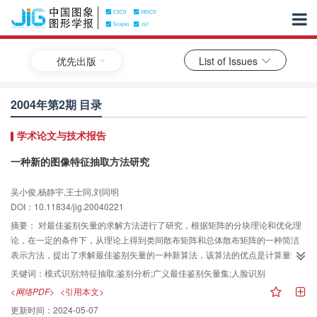
优先出版
List of Issues
2004年第2期 目录
学术论文与技术报告
一种新的图像特征抽取方法研究
吴小俊,杨静宇,王士同,刘同明
DOI：10.11834/jig.20040221
摘要：
对最佳鉴别矢量的求解方法进行了研究，根据矩阵的分块理论和优化理
论，在一定的条件下，从理论上得到类间散布矩阵和总体散布矩阵的一种简洁
表示方法，提出了求解最佳鉴别矢量的一种新算法，该算法的优点是计算量明
显减少。ORL人脸数据库的数值实验，验证了上述论断的正确性。实验结果表
关键词：
模式识别;特征抽取;鉴别分析;广义最佳鉴别矢量集;人脸识别
明，虽然识别率与分块维数之间存在非线性关系，但可以通过选择适当的分块
<网络PDF>
<引用本文>
维数来获得较高的识别率。类间散布矩阵和总体散布矩阵的一种简洁表示方法
更新时间：
2024-05-07
适合于一切使用Fisher鉴别准则的模式识别问题。