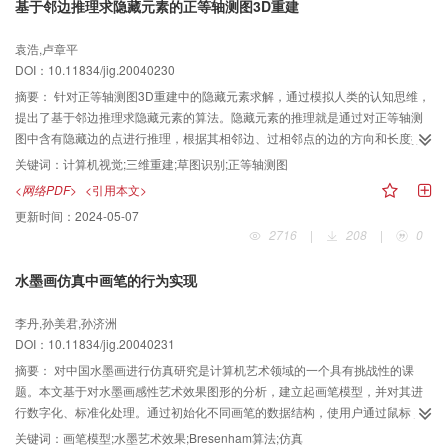
基于邻边推理求隐藏元素的正等轴测图3D重建
袁浩,卢章平
DOI：10.11834/jig.20040230
摘要：
针对正等轴测图3D重建中的隐藏元素求解，通过模拟人类的认知思维，
提出了基于邻边推理求隐藏元素的算法。隐藏元素的推理就是通过对正等轴测
图中含有隐藏边的点进行推理，根据其相邻边、过相邻点的边的方向和长度推
理出可能的隐藏点集，然后根据重合性及连边规则对可能的隐藏点集进一步求
关键词：
计算机视觉;三维重建;草图识别;正等轴测图
解，得到隐藏元素的坐标信息和连边规则。深度推理算法就是用点的坐标信息
<网络PDF>
<引用本文>
和边的长度、角度信息推理每个点、边的深度。由C 工具和OpenGL技术开发的
更新时间：
2024-05-07
To3D验证了上述算法，证明该算法对平面立体的隐藏元素推理和重建十分有
2716
|
208
|
0
效。
水墨画仿真中画笔的行为实现
李丹,孙美君,孙济洲
DOI：10.11834/jig.20040231
摘要：
对中国水墨画进行仿真研究是计算机艺术领域的一个具有挑战性的课
题。本文基于对水墨画感性艺术效果图形的分析，建立起画笔模型，并对其进
行数字化、标准化处理。通过初始化不同画笔的数据结构，使用户通过鼠标、
键盘、电子画笔等输入设备，生成交互式的、可控制的、结构化的水墨典型艺
关键词：
画笔模型;水墨艺术效果;Bresenham算法;仿真