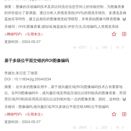
摘要：
图像的压缩编码技术及其比特流在信息空间上的传输控制，为图像质量
的评价提出了新课题。通过分析人类视觉系统(HVS)的视觉非线性、多通道及掩
盖效应等特性，建立起相应的图像视觉处理模型，并将原始图像与降质图像变
换到感知域进行误差分析。在处理HVS模型的多通道中，将图像的空间频率按
关键词：
HVS;图像质量;感知域;掩盖效应;评价方法;压缩编码;人类视觉系统
视觉系统的掩盖效应特点，分成5个带分别进行滤波，以模拟人眼对图像的主观
<网络PDF>
<引用本文>
质量评价特性。实验结果表明这种模拟多通道的图像感知域评价模型，得到的
更新时间：
2024-05-07
HVS值能充分反映人类视觉系统的掩盖效应的特点，用于对图像质量的评价该
4331
|
193
|
0
模型通用性好，与主观评价结果高度一致。
基于多级位平面交错的ROI图像编码
李建欣,朱日宏,丁绪星
DOI：10.11834/jig.20040234
摘要：
在许多的图像应用中，基于感兴趣区域(ROI)图像编码技术占有重要地
位。在ROI图像编码中，感兴趣区域采用低压缩比以得到较高的图像质量，而背
景区域(ROB)则采用高压缩比以达到相对低一点的图像质量。因此，这种技术能
很好地解决图像质量和压缩比之间的矛盾。在JPEG2000中已采用了General
关键词：
图像编码;感兴趣区域;ROI;多级位平面交错;MBI;位平面编码
Scaling Based Method和Maxshift Method的ROI编码技术，但在一些应用中它
<网络PDF>
<引用本文>
们仍不能满足要求。为此提出了一种基于多级位平面交错(MBI)的编码算法。该
更新时间：
2024-05-07
算法具有多ROI编码、ROI-ROB重要性编码等特点，能够满足不同应用场合下
2840
|
200
|
0
的编码要求。