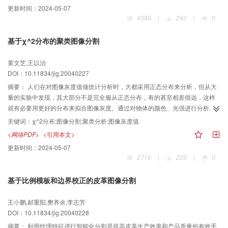
及分层减法聚类计算量小，故可以大幅提高模糊C均值算法的计算速度，进而可
更新时间：
2024-05-07
以利用聚类有效性分析指标快速确定聚类数目。实验表明，这种方法不需事先
4389
|
242
|
0
确定聚类数目并且在优化聚类性能不变的前提下，可以使模糊聚类的速度得到
明显提高，实现彩色图像的快速分割。
基于χ^2分布的聚类图像分割
黄文芝,王以治
DOI：10.11834/jig.20040227
摘要：
人们在对图像灰度值做统计分析时，大都采用正态分布来分析，但从大
量的实验中发现，其大部分不是完全服从正态分布，有的甚至相差很远，这样
就有必要用更好的分布来拟合图像灰度。通过对物体的颜色、光强进行分析发
现，人们看到的物体颜色是多种环境——环境光强、漫反射、镜面反射等等共
关键词：
χ^2分布;图像分割;聚类分析;图像灰度值
同作用的结果。这样如果单纯地用正态分布来分析就会出现较大的偏差，那么
<网络PDF>
<引用本文>
也就不能很好地拟合图像灰度分布曲线，因此这里提出了用χ^2分布来拟合图像
更新时间：
2024-05-07
灰度的分布曲线，实验结果表明，通过χ^2分布可以得到更好的分割效果。
2716
|
228
|
0
基于比例模板和边界校正的皮革图像分割
王小鹏,郝重阳,樊养余,李志芳
DOI：10.11834/jig.20040228
摘要：
利用纹理特征进行智能化分割是提高皮革生产效率和产品质量的有效手