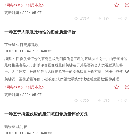
术效果。试验结果表明，该算法较为成功地实现了对水墨画笔的仿真。
<网络PDF>
<引用本文>
更新时间：
2024-05-07
2654
|
184
|
0
一种基于人眼视觉特性的图像质量评价
丁绪星,朱日宏,李建欣
DOI：10.11834/jig.20040232
摘要：
图像质量评价的研究已成为图像信息工程的基础技术之一。由于图像的
最终接受者是人，所以评价图像质量的关键在于其是否符合人类视觉系统特
性。为了建立一种新的符合人眼视觉特性的图像质量评价方法，利用小波变换
与人类视觉系统的多通道特性相匹配的特点，结合对比敏感度函数的带通特
关键词：
图像质量评价;小波变换;人类视觉系统;对比敏感度函数;图像处理
性，同时考虑计算的复杂性，给出了一种与人对图像质量评价保持良好一致的
<网络PDF>
<引用本文>
图像质量评价算法。实验结果表明，其评价结果与主观评价方法平均评价分数
更新时间：
2024-05-07
的相关系数达0．95，而对应的客观评价方法峰值信噪比与平均评价分数的相关
4655
|
315
|
0
系数为0．81。
一种基于掩盖效应的感知域图像质量评价方法
魏崇奎,成礼智
DOI：10.11834/jig.20040233