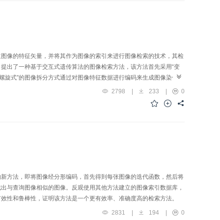
立图像的特征矢量，并将其作为图像的索引来进行图像检索的技术，其检
提出了一种基于交互式遗传算法的图像检索方法，该方法首先采用“变
螺旋式”的图像拆分方式通过对图像特征数据进行编码来生成图像染色
统在每一步提供的候选图像集进行评价，然后利用非均匀遗传算子来从图
2798
|
233
|
0
关工作的比较结果说明，该方法具有简捷、高效的特点。
的新方法，即将图像经分形编码，首先得到每张图像的迭代函数，然后将
找出与查询图像相似的图像。反观使用其他方法建立的图像索引数据库，
有效性和鲁棒性，证明该方法是一个更有效率、准确度高的检索方法。
2831
|
194
|
0