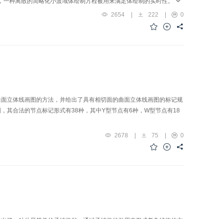
重构，一种离散的简略化小波域体绘制方程被用来满足体绘制的实时性。实
以非常适宜于需要频繁选择、交互的三维图像网络系统。
2654
|
222
|
0
曲面立体线画图的方法，并给出了具有相切面的曲面立体线画图的标记规
其合法的节点标记形式有38种，其中Y型节点有6种，W型节点有18
2678
|
75
|
0