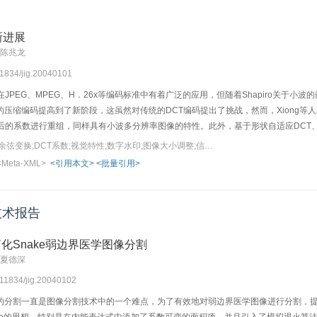
新进展
 陈兆龙
.11834/jig.20040101
在JPEG、MPEG、H．26x等编码标准中有着广泛的应用，但随着Shapiro关于小
压缩编码提高到了新阶段，这虽然对传统的DCT编码提出了挑战，然而，Xiong等人
后的系数进行重组，同样具有小波多分辨率图像的特性。此外，基于形状自适应DCT、
式识别等等，都将DCT功能与性能推向更高层次，使得基于常规的DCT编码有了更大
关键词：图像处理;离散余弦变换;DCT系数;视觉特性;数字水印;图像大小调整;信号处理
的基础上，对该技术作了概略介绍，并对DCT编码发展进行了展望。
<Meta-XML>
<引用本文>
<批量引用>
技术报告
化Snake弱边界医学图像分割
 夏德深
0.11834/jig.20040102
分割一直是图像分割技术中的一个难点，为了有效地对弱边界医学图像进行分割，提出了