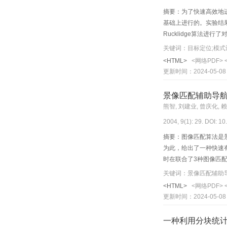
摘要：为了快速高效地进
基础上进行的。实验结
Rucklidge算法进
关键词：目标定位;模式识别
<HTML>
<网络PDF>
更新时间：2024-05-08
景像匹配辅助导
熊智, 刘建业, 曾庆化, 
2004, 9(1): 29. DOI: 1
摘要：图像匹配算法是
为此，给出了一种快速有
时在联合了3种图像匹
性，同时，能有效克服图
关键词：景像匹配辅助导航
性的性能要求。
<HTML>
<网络PDF>
更新时间：2024-05-08
一种利用分块统