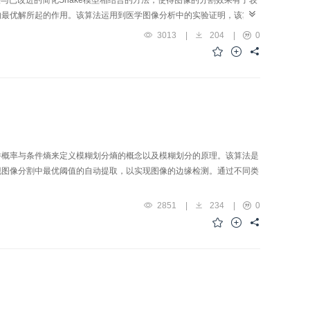
与已改进的简化Snake模型相结合的方法，使得图像的分割效果有了较
的最优解所起的作用。该算法运用到医学图像分析中的实验证明，该算法
3013
|
204
|
0
件概率与条件熵来定义模糊划分熵的概念以及模糊划分的原理。该算法是
现图像分割中最优阈值的自动提取，以实现图像的边缘检测。通过不同类
2851
|
234
|
0