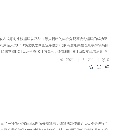
波的嵌入式零树小波编码以及Said等人提出的集合分裂等级树编码的成功应
利用嵌入式DCT块变换之间直流系数(DC)的高度相关性也能获得较高的
区域支撑DCT以及形态DCT的提出，还有利用DCT系数实现信息隐
的应用与发展空间。为使人们对DCT编码现状有一概略了解，在对该技
2921
|
211
|
0
一种简化的Snake图像分割算法，该算法对传统Snake模型进行了