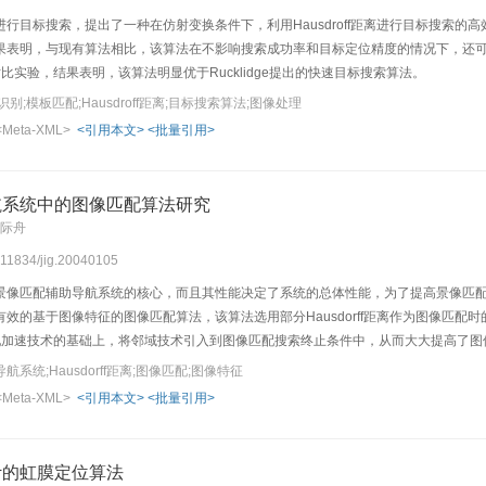
行目标搜索，提出了一种在仿射变换条件下，利用Hausdroff距离进行目标搜索的
果表明，与现有算法相比，该算法在不影响搜索成功率和目标定位精度的情况下，还
行了对比实验，结果表明，该算法明显优于Rucklidge提出的快速目标搜索算法。
;模板匹配;Hausdroff距离;目标搜索算法;图像处理
<Meta-XML>
<引用本文>
<批量引用>
航系统中的图像匹配算法研究
赖际舟
0.11834/jig.20040105
景像匹配辅助导航系统的核心，而且其性能决定了系统的总体性能，为了提高景像匹
效的基于图像特征的图像匹配算法，该算法选用部分Hausdorff距离作为图像匹
配加速技术的基础上，将邻域技术引入到图像匹配搜索终止条件中，从而大大提高了图
像噪声和几何畸变的影响。该算法实施景像匹配能够在5s以内完成，并与GPS输出周
系统;Hausdorff距离;图像匹配;图像特征
<Meta-XML>
<引用本文>
<批量引用>
计的虹膜定位算法