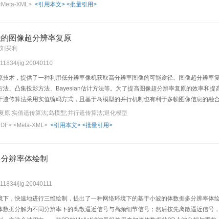
<Meta-XML>
<引用本文>
<批量引用>
法的图像超分辨率复原
 刘买利
0.11834/jig.20040110
原技术，提供了一种利用低分辨率像机获取高分辨率图像的可能途径。图像超分辨率
法、凸集投影方法、Bayesian估计方法等。为了提高图像超分辨率复原的效率和
于遗传算法采用实值编码方式，且基于岛模型的并行机制也有利于多帧图像信息的融
的变异算子，因为它能有效地利用已有方法的优点。最后，借用图像复原的客观评价
复原;实值遗传算法;岛模型;并行遗传算法;退化模型
PDF>
<Meta-XML>
<引用本文>
<批量引用>
多分辨率体绘制
0.11834/jig.20040111
境下，快速地进行三维绘制，提出了一种网络环境下的基于小波的体数据多分辨率体
体数据分解为不同分辨率下的离散逼近信号与高频细节信号；然后按先离散逼近信号