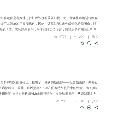
行虹膜定位是有效地进行虹膜识别的重要前提。为了能够快速地进行虹膜
缘可以简单地用圆周描述，因此，该算法第1步先阈值化分割图像，以
离的均值。实验结果表明，对于虹膜定位而言，该算法是实用而且有效
2778
|
221
|
0
行分析和研究的基础上，提出了一种新的核函数——组合核函数，并将它
取局部特征，因此，可以提高KPCA在图像特征提取中的性能。为了验证
利用线性支持向量机(SVM)来进行识别，实验结果显示，从识别率上
2363
|
94
|
0