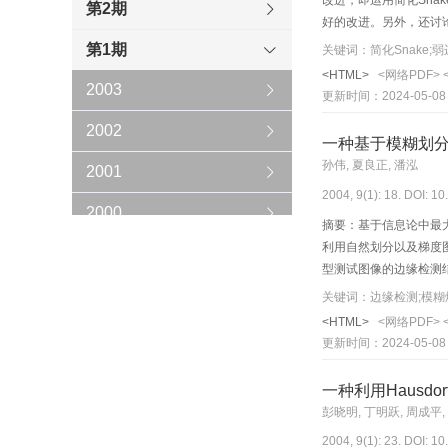
改进，即运用简化Sna
第2期
好的改进。另外，还讨
对弱边界信息图像的分
第1期
关键词：简化Snake;
<HTML>
<网络PDF>
2003
更新时间：2024-05-08
2002
一种基于模糊划
孙伟, 夏良正, 潘泓
2001
2004, 9(1): 18. DOI: 1
2000
摘要：基于信息论中最
利用自然划分以及梯度
1999
型测试图像的边缘检测
1998
关键词：边缘检测;模糊
<HTML>
<网络PDF>
1997
更新时间：2024-05-08
1996
一种利用Hausd
彭晓明, 丁明跃, 周成平,
2004, 9(1): 23. DOI: 1