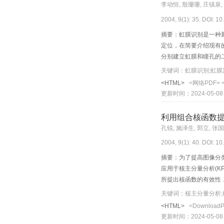
李动恒, 殷珊珊, 庄镇泉,
2004, 9(1): 35. DOI: 1
摘要：虹膜识别是一种
定位，在简要介绍现有
分别建立虹膜和瞳孔的
的。
关键词：虹膜识别;虹膜
<HTML>
<网络PDF>
更新时间：2024-05-08
利用组合核函数
孔锐, 施泽生, 郭立, 张
2004, 9(1): 40. DOI: 1
摘要：为了提高图像分
应用于核主分量分析(K
所提出核函数的有效性
看，用组合核函数所提
关键词：核主分量分析;
<HTML>
<Download
更新时间：2024-05-08