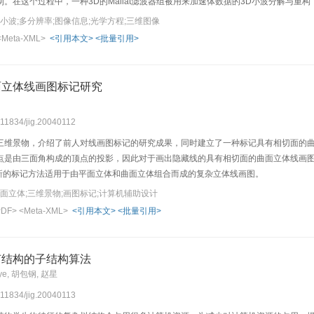
。在这个过程中，一种3D的Mallat滤波器组被用来加速体数据的3D小波分解与
法仅需要12．5％或更低的数据量，即可以绘制出品质良好的图像或图像的概貌，所
小波;多分辨率;图像信息;光学方程;三维图像
<Meta-XML>
<引用本文>
<批量引用>
面立体线画图标记研究
0.11834/jig.20040112
三维景物，介绍了前人对线画图标记的研究成果，同时建立了一种标记具有相切面的
点是由三面角构成的顶点的投影，因此对于画出隐藏线的具有相切面的曲面立体线画图，
。新的标记方法适用于由平面立体和曲面立体组合而成的复杂立体线画图。
曲面立体;三维景物;画图标记;计算机辅助设计
PDF>
<Meta-XML>
<引用本文>
<批量引用>
何结构的子结构算法
fye, 胡包钢, 赵星
0.11834/jig.20040113