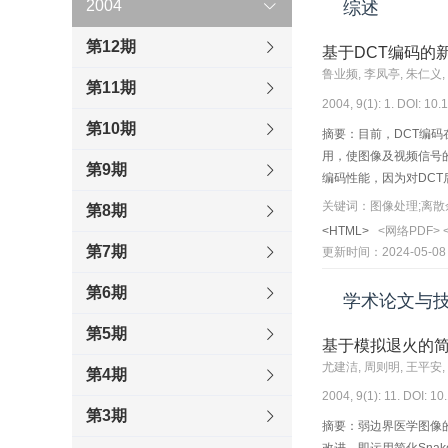
2004
综述
第12期
基于DCT编码的
鲁业频, 李凤亭, 朱仁义,
第11期
2004, 9(1): 1. DOI: 10
第10期
摘要：目前，DCT编码
用，使图像及视频信号的
第9期
编码性能，因为对DCT
藏、图像大小调整、模
第8期
术进行深入分析与研究
<HTML>
<网络PDF>
第7期
更新时间：2024-05-08
第6期
学术论文与
第5期
基于模拟退火的简
尤建洁, 周则明, 王平安,
第4期
2004, 9(1): 11. DOI: 1
第3期
摘要：弱边界医学图像的