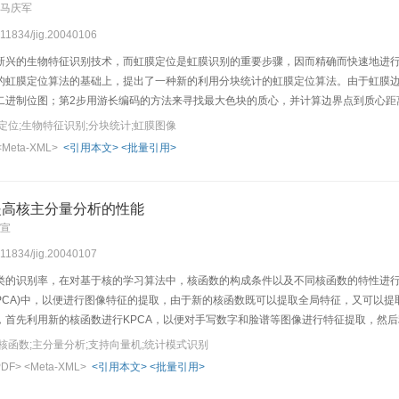
 马庆军
0.11834/jig.20040106
新兴的生物特征识别技术，而虹膜定位是虹膜识别的重要步骤，因而精确而快速地进
的虹膜定位算法的基础上，提出了一种新的利用分块统计的虹膜定位算法。由于虹膜边
二进制位图；第2步用游长编码的方法来寻找最大色块的质心，并计算边界点到质心距
定位;生物特征识别;分块统计;虹膜图像
<Meta-XML>
<引用本文>
<批量引用>
提高核主分量分析的性能
国宣
0.11834/jig.20040107
类的识别率，在对基于核的学习算法中，核函数的构成条件以及不同核函数的特性进
PCA)中，以便进行图像特征的提取，由于新的核函数既可以提取全局特征，又可以提
，首先利用新的核函数进行KPCA，以便对手写数字和脸谱等图像进行特征提取，然后
取的特征质量比原核函数所提取的特征质量高。
核函数;主分量分析;支持向量机;统计模式识别
PDF>
<Meta-XML>
<引用本文>
<批量引用>