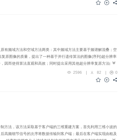
复原有频域方法和空域方法两类：其中频域方法主要基于频谱解混叠；空
提高复原图像的质量，提出了一种基于并行遗传算法的图像(序列)超分辨率
合，因而使得算法直观和高效；同时提出采用其他超分辨率复原方法的迭
指标来评价超分辨率复原算法的效果。实验证明，该方法有效可行。
2596
|
82
|
0
绘制方法，该方法采取基于客户端的三维重建方案，首先利用三维小波的
，后高频细节信号的次序将数据传输到客户端；最后在客户端实现由粗及