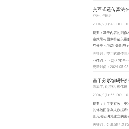
交互式遗传算法
齐岩, 卢德唐
2004, 9(1): 46. DOI: 1
摘要：基于内容的图像
索效果与图像特征矢量
均分单元”法对图像进
体，并使它参与遗传算
像库中选出接近用户需
<HTML>
<网络PDF>
更新时间：2024-05-08
基于分形编码拓
陈添丁, 刘济林, 楼伟进
2004, 9(1): 56. DOI: 1
摘要：为了更有效、更
其伴随图像存人数据库
则无法证明其建立的索
关键词：分形编码;迭代