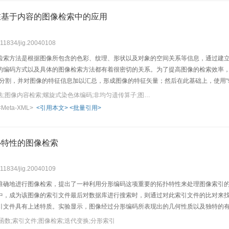
在基于内容的图像检索中的应用
0.11834/jig.20040108
检索方法是根据图像所包含的色彩、纹理、形状以及对象的空间关系等信息，通过建
的编码方式以及具体的图像检索方法都有着很密切的关系。为了提高图像的检索效率，
行分割，并对图像的特征信息加以汇总，形成图像的特征矢量；然后在此基础上，使用“
法中的各种遗传操作。在图像的检索过程中，该方法采用交互式遗传算法，首先对系
关键词：交互式遗传算法;图像内容检索;螺旋式染色体编码;非均匀遗传算子;图像搜索引擎
求的图像。进一步的实验肯定了其在基于内容的图像检索过程中的有效性，与其他相
<Meta-XML>
<引用本文>
<批量引用>
扑特性的图像检索
0.11834/jig.20040109
准确地进行图像检索，提出了一种利用分形编码这项重要的拓扑特性来处理图像索引
中，成为该图像的索引文件最后对数据库进行搜索时，则通过对此索引文件的比对来
引文件具有上述特质。实验显示，图像经过分形编码所表现出的几何性质以及独特的
函数;索引文件;图像检索;迭代变换;分形索引