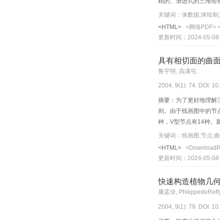
精的、渐进式的三维绘制
验结果表明，由于该方
关键词：体数据;体绘制;
<HTML>
<网络PDF>
更新时间：2024-05-08
具有相切面的曲
鲁宇明, 高满屯
2004, 9(1): 74. DOI: 1
摘要：为了更好地理解
则。由于线画图中的节
种，V型节点有14种
关键词：线画图;节点;
<HTML>
<Download
更新时间：2024-05-08
快速构造植物几
康孟珍, PhilippedeRef
2004, 9(1): 79. DOI: 1