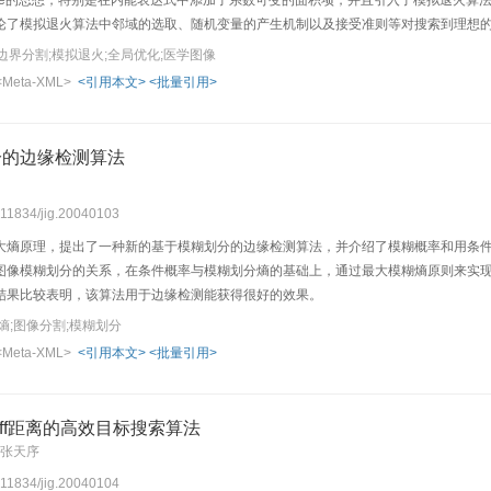
ke的思想，特别是在内能表达式中添加了系数可变的面积项，并且引入了模拟退火算法
论了模拟退火算法中邻域的选取、随机变量的产生机制以及接受准则等对搜索到理想
割能取得较好的效果，而且运算的时间复杂度低。
弱边界分割;模拟退火;全局优化;医学图像
<Meta-XML>
<引用本文>
<批量引用>
分的边缘检测算法
0.11834/jig.20040103
大熵原理，提出了一种新的基于模糊划分的边缘检测算法，并介绍了模糊概率和用条
图像模糊划分的关系，在条件概率与模糊划分熵的基础上，通过最大模糊熵原则来实
结果比较表明，该算法用于边缘检测能获得很好的效果。
熵;图像分割;模糊划分
<Meta-XML>
<引用本文>
<批量引用>
orff距离的高效目标搜索算法
 张天序
0.11834/jig.20040104