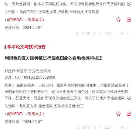
响，因此使得同一物体在不同观察视角、不同摄像机参数等条件下所得到的图
象存在差异．但由于几何不变性方法可以有效地消除这种差异带给3D物体识别
关键词：
几何不变性;计算机视觉;摄像机;坐标转换;图象数据
的不利影响，所以，近20年来这种方法受到了广泛的关注和研究．为使人们了
<网络PDF>
<引用本文>
解该领域的研究现状，以对该领域的研究有所启发，首先讨论了基于几何不变
更新时间：
2024-05-07
性的3D物体识别方法的研究内容，包括研究的几何框架和其不变性以及几何不
3150
|
164
|
0
变性在3D物体识别中的主要应用；其次，总结性地评述了该领域的研究现状；
最后，提出了研究的发展方向．
学术论文与技术报告
利用色彩直方图特征进行偏色图象的自动检测和校正
郑建铧,郝重阳,雷方元,樊养余
DOI：10.11834/jig.200309358
摘要：
在肤色检测、人脸识别、图象和视频检索的研究中，大量算法都是基于
对图象色彩特征进行分析的，然而当图象发生偏色时，这些算法的性能会明显
下降，甚至无效，而且由于现有的偏色校正算法，引入了其他关于偏色图象的
先验性信息，具有很大的使用局限性，为此，提出了一种在只给出偏色图象的
关键词：
色彩直方图;偏色图象;图象检测;图象校正
条件下，进行偏色检测和自动校正的算法．该算法首先获取并分析偏色图象在
<网络PDF>
<引用本文>
RGB各通道内的直方图特征，然后参照这些特征检测偏色通道，并通过调整偏
更新时间：
2024-05-07
色或非偏色通道强度分布来达到各个通道之间色彩平衡．实验表明，在较大程
3915
|
221
|
0
度的偏色情况下，该算法校正恢复出的图象与原始无偏色图象能达到视觉上基
本一致的效果，并具有普遍的适用性．