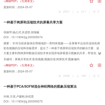
<网络PDF>
<引用本文>
处理的设计方法,即通过对各分解级量化因子的评价,为该级获取一个最佳的量化
更新时间：
2024-05-07
因子来进行压缩.实验证明,该方法在提高图象的压缩效率和重构质量方面取得了
2531
|
211
|
0
良好的效果.
一种基于拷屏和压缩技术的屏幕共享方案
张丽萍,喻占武,肖进胜,胡瑞敏
DOI：10.11834/jig.200309374
摘要：
针对当前多媒体应用领域的一类特殊视频——全屏幕半运动非连续色调
彩色视频的压缩和传输需求．提出了一种基于拷屏和压缩技术的解决方案．该
方案主要利用拷屏和数据压缩技术来实现异地屏幕显示图象的共享，即首先使
用拷屏技术从显卡直接获取屏幕图象．然后对拷屏图象进行降低颜色分辨率的
关键词：
屏幕共享技术;彩色视频;视频压缩;拷屏技术;图象编码
处理；接着运用LZ77数据压缩技术进行压缩；最后打包传输。实验证明，该方
<网络PDF>
<引用本文>
案不仅可以获得高达100：1以上的图象序列压缩比，并且具有较好的实时性和
更新时间：
2024-05-07
较低的解码复杂度，因此,可广泛应用于远程教育、股评分析系统等网络多媒体
3406
|
190
|
0
应用领域．
一种基于PCA/SOFM混合神经网络的图象压缩算法
许锋,方弢,卢建刚,孙优贤
DOI：10.11834/jig.200309375