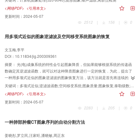
化描述的方法,从离群点检测的角度给出噪声的定义,并在此基础上构造了相应的
<网络PDF>
<引用本文>
图象噪声检测与滤除算法.实验结果表明,这一新方法对图象类型具有广泛的适应
更新时间：
2024-05-07
性和较好的噪声滤除效果,在大规模图形图象处理应用中具有实用价值.
2512
|
156
|
0
用多项式近似的图象逆滤波及空间移变系统图象的恢复
文玉梅,李平
DOI：10.11834/jig.200309361
摘要：
光(电)成像系统的特性会引起图象降质，但如果能够根据系统的传递函
数确定其逆滤波函数，就可以对这种降质图象进行一定的恢复．为此，提出了
一种用多项式近似的图象逆滤波的图象恢复方法，该方法就是首先将连续的逆
滤波函数按泰勒级数展开，并用多项式来近似表示，通过对用多项式表达的用
关键词：
多项式近似;逆滤波函数;空间移变系统;图象质量;图象恢复;泰勒级数;成像系统
于图象恢复的逆滤波函数作反傅里叶变换，就可得到恢复图象在空间域中的近
<网络PDF>
<引用本文>
似运算公式，该运算是图象信号及其各阶导数的线性组合，而不是复杂的反卷
更新时间：
2024-05-07
积操作．同时还详细分析了方法的原理，并推导了算法公式，最后给出了空移
2283
|
205
|
0
不变和移变系统图象的恢复处理结果．实验表明，该方法特别适合于空间移变
系统降质图象的恢复，如场曲恢复．
一种肺部肿瘤CT图象序列的自动分割方法
姜晓彤,罗立民,汪家旺,潘晓敏,周正东