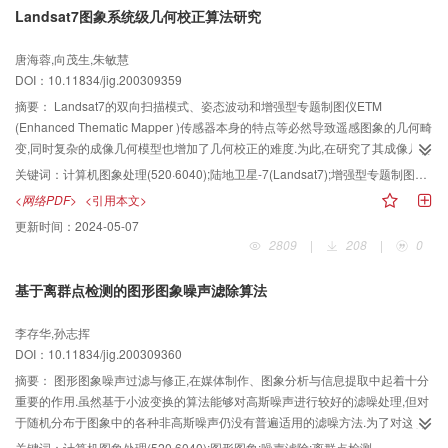
Landsat7图象系统级几何校正算法研究
唐海蓉,向茂生,朱敏慧
DOI：10.11834/jig.200309359
摘要：
Landsat7的双向扫描模式、姿态波动和增强型专题制图仪ETM
(Enhanced Thematic Mapper )传感器本身的特点等必然导致遥感图象的几何畸
变,同时复杂的成像几何模型也增加了几何校正的难度.为此,在研究了其成像几何
模型,分析了影响畸变的因素后,给出了完整的系统级几何校正算法,包括视线产生
关键词：
计算机图象处理(520·6040);陆地卫星-7(Landsat7);增强型专题制图仪;系统级几何校正;视线;间隙;延迟;重采样
和投影、姿态合成和重采样等,并对重采样中的间隙插值和延迟进行了深入分析,
<网络PDF>
<引用本文>
采用了简化方法.实验结果表明,校正后图象的定位精度、变形度和行间相关度达
更新时间：
2024-05-07
到了系统级几何校正的要求,验证了算法在保证速度的前提下,具有较高的正确性.
2809
|
208
|
0
基于离群点检测的图形图象噪声滤除算法
李存华,孙志挥
DOI：10.11834/jig.200309360
摘要：
图形图象噪声过滤与修正,在媒体制作、图象分析与信息提取中起着十分
重要的作用.虽然基于小波变换的算法能够对高斯噪声进行较好的滤噪处理,但对
于随机分布于图象中的各种非高斯噪声仍没有普遍适用的滤噪方法.为了对这种
随机分布于图象中的噪声进行有效的检测与滤除,采用对数字图象像素进行解析
关键词：
计算机图象处理(520·6040);图形图象;噪声滤除;离群点检测