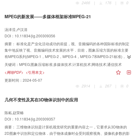
2466
|
176
|
0
MPEG的新发展——多媒体框架标准MPEG-21
汤泽滢,卢汉清
DOI：10.11834/jig.200309356
摘要：
标准化是产业化活动成功的前提，视、音频编码的各种国际标准的制定
集中地反映了视、音频编码技术发展的水平．目前，图象压缩方面的标准主要
有MPEG系列(MPEG-1，MPEG-2，MPEG-4，MPEG-7和MPEG-21标准)，以
及H．26X系列(H．261，H．263标准)和静止图象压缩标准JPEG．为了使人们
关键词：
MPEG;图象压缩标准;多媒体技术;计算机技术;网络技术;通信技术
对图象压缩标准有所了解，以进一步推动图象压缩方面的研究，首先对MPEG
<网络PDF>
<引用本文>
系列的各种已有标准及其应用进行了概述，然后着重讨论了MPEG中的新面孔
更新时间：
2024-05-07
——正在开发的MPEG-21标准，并就其目标、用户需求、技术要素、关键任
2914
|
267
|
0
务、应用领域以及工作计划做了较详细的描述．
几何不变性及其在3D物体识别中的应用
陈柘,赵荣椿
DOI：10.11834/jig.200309357
摘要：
三维物体识别是计算机视觉研究的重要内容之一，它要求从3D物体的
2D图象中识别和定位物体．由于物体成像时会受到观察视角、摄像机参数的影