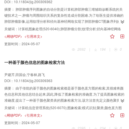
DOI：10.11834/jig.200309362
摘要：
肺部肿瘤序列图象的自动分割是计算机肺部肿瘤三维辅助诊断系统的关
键技术之一,肿瘤与周围组织关系的复杂性造成分割困难.为了给医生提供准确的
肺部肿瘤影像,运用纹理分析和径向基神经网络实现了肺部肿瘤CT图象序列的自
动分割,并根据相邻层肿瘤图象灰度、位置的相关性,提出了一种自动获取多层肿
关键词：
计算机图象处理(520·6040);肺部肿瘤分割;纹理分析;径向基神经网络
瘤区域神经网络训练样本的阈值分割算法.该算法首先计算图象纹理统计参数,以
<网络PDF>
<引用本文>
组成特征矢量空间,然后利用自适应径向基神经网络对特征矢量进行分类来实现
更新时间：
2024-05-07
肿瘤序列图象的自动分割.实验结果表明,与基于灰度的区域增长法和基于梯度算
2692
|
194
|
0
子和形状算子的最优阈值的分割方法相比较,该方法不仅能充分利用肺部肿瘤序
列图象的三维信息,还可最大限度地减少人工干预,且分割结果较好地表现了肿瘤
一种基于颜色信息的图象检索方法
形态特征,经临床医生评估,具有较好的临床指导价值.
尹建芹,田国会,宁春林,路飞
DOI：10.11834/jig.200309363
摘要：
由于传统的基于颜色的图象检索都是基于颜色直方图的检索,其很难将颜
色信息和其他信息结合起来,因此,降低了图象检索的准确度.为了提高图象检索的
准确度,提出了一种基于颜色聚类表的图象检索方法,该方法首先定义颜色聚类表,
并对图象进行颜色聚类;然后利用聚类后的颜色信息构造聚类表,并利用聚类表作
关键词：
计算机信息管理系统(520·6070);图象检索;模式识别;聚类;颜色直方图
为特征来对图象进行检索,同时给出颜色聚类表的获取方法;最后,利用该方法进行
<网络PDF>
<引用本文>
了仿真实验.实验结果表明,利用颜色聚类表,根据图象的聚类结果来实现检索,可
更新时间：
2024-05-07
以很方便地将颜色信息与其他信息结合起来.
2395
|
234
|
0