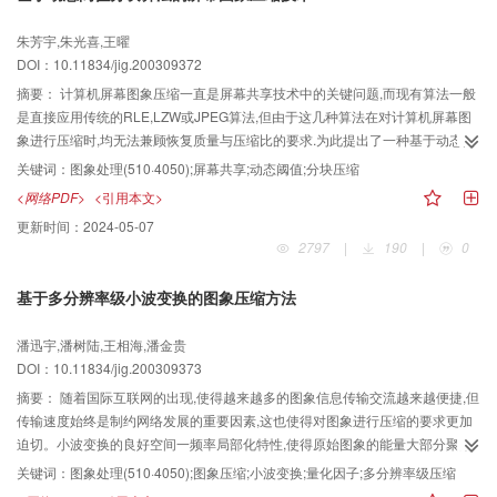
朱芳宇,朱光喜,王曜
DOI：10.11834/jig.200309372
摘要：
计算机屏幕图象压缩一直是屏幕共享技术中的关键问题,而现有算法一般
是直接应用传统的RLE,LZW或JPEG算法,但由于这几种算法在对计算机屏幕图
象进行压缩时,均无法兼顾恢复质量与压缩比的要求.为此提出了一种基于动态阈
值分块的高效压缩算法,该算法首先将屏幕图象按照某种规则划分为纯色块、文
关键词：
图象处理(510·4050);屏幕共享;动态阈值;分块压缩
字块、图标块和图象块4种特征块,然后针对特征块特点采用相应的压缩算法,以
<网络PDF>
<引用本文>
保证压缩算法在恢复质量与压缩比上能同时达到最佳.实验结果表明,该算法图象
更新时间：
2024-05-07
恢复质量较好,压缩比较大,压缩速度较快,整体性能优于当前现有的屏幕压缩算
2797
|
190
|
0
法,具有广泛的应用前景.
基于多分辨率级小波变换的图象压缩方法
潘迅宇,潘树陆,王相海,潘金贵
DOI：10.11834/jig.200309373
摘要：
随着国际互联网的出现,使得越来越多的图象信息传输交流越来越便捷,但
传输速度始终是制约网络发展的重要因素,这也使得对图象进行压缩的要求更加
迫切。小波变换的良好空间一频率局部化特性,使得原始图象的能量大部分聚集
到了低频子带.为了提高图象压缩的效率和重建图象的质量,利用原始图象在小波
关键词：
图象处理(510·4050);图象压缩;小波变换;量化因子;多分辨率级压缩
分解中不同分辨率级能量分布不均匀的特点,提出了一种对各分辨率级进行分级