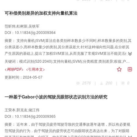
可补偿类别差异的加权支持向量机算法
范昕炜,杜树新,吴铁军
DOI：10.11834/jig.200309364
摘要：
支持向量机(SVM)算法在各类别样本数多少不同时,样本数量多的类别,其
分类误差小,而样本数量少的类别,其分类误差大.针对这种倾向性问题,在分析其
产生原因的基础上,提出了加权SVM算法,从而克服了常规SVM算法不能灵活处理
每一个样本的缺陷,同时补偿了这种倾向性造成的不利影响.这种以牺牲大类别精
关键词：
模式识别(520·2040);支持向量机(SVM);分类精度;类别差异;权值;户外图象
度来提高小类别精度的加权支持向量机方法,可应用于诸如故障诊断等关注小类
<网络PDF>
<引用本文>
别分类精度的场合.户外图象识别的实验结果证明,该算法是有效的.
更新时间：
2024-05-07
2576
|
200
|
0
一种基于Gabor小波的驾驶员眼部状态识别方法的研究
王荣本,郭克友,储江伟
DOI：10.11834/jig.200309365
摘要：
近年来，由于驾驶员疲劳驾驶导致的交通事故逐年递增，所以有必要规
范驾驶员的行为．由于驾驶员的疲劳状态可由眼睛状态表达出来，为了对眼睛
状态进行有效监测，介绍了一种在车辆上安装CCD监测驾驶员行为的新方法，