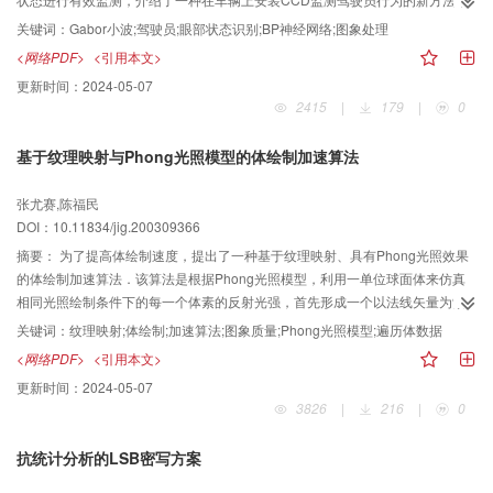
并介绍了一种采用计算机视觉对驾驶员的眼睛状态进行识别的技术方法．该方
关键词：
Gabor小波;驾驶员;眼部状态识别;BP神经网络;图象处理
法是根据驾驶员在正常驾驶、瞌睡驾驶及疲劳驾驶3种状态下的眼睛张开程度有
<网络PDF>
<引用本文>
一定的区别的这一特点，提出的一种利用Gabor小波提取眼角处的纹理走向特征
更新时间：
2024-05-07
值，并将由所有特征值组成的特征矢量作为三层神经网络的输入，以输出对应3
2415
|
179
|
0
种不同精神状态的眼部状态的识别方法．试验结果表明，该网络可快速有效地
识别出驾驶员眼部状态．
基于纹理映射与Phong光照模型的体绘制加速算法
张尤赛,陈福民
DOI：10.11834/jig.200309366
摘要：
为了提高体绘制速度，提出了一种基于纹理映射、具有Phong光照效果
的体绘制加速算法．该算法是根据Phong光照模型，利用一单位球面体来仿真
相同光照绘制条件下的每一个体素的反射光强，首先形成一个以法线矢量为索
引值的反射光强查寻表，再应用窗值变换的加速算法来计算体素的不透明度；
关键词：
纹理映射;体绘制;加速算法;图象质量;Phong光照模型;遍历体数据
然后采用纹理映射的方法将体素光强值与由不透明度组成的3D数据集从物体空
<网络PDF>
<引用本文>
间投射到观察空间，再沿视方向融合为3D图象．实验表明，这种3D旋转的明暗
更新时间：
2024-05-07
修正保证了体绘制中3D旋转几何变换的多视角观察的交互速度．由于该算法综
3826
|
216
|
0
合了体绘制软件算法数据处理与纹理映射硬件加速的优点，并用2D纹理映射与
融合的方法实现了体数据的3D重建，因而不仅降低了对计算机硬件与软件环境
抗统计分析的LSB密写方案
的要求，而且在目前通用个人计算机上即可获得近似实时的交互绘制速度和良
好的3D图象品质．据研究，该算法同样适用于3D纹理映射的体绘制方法．