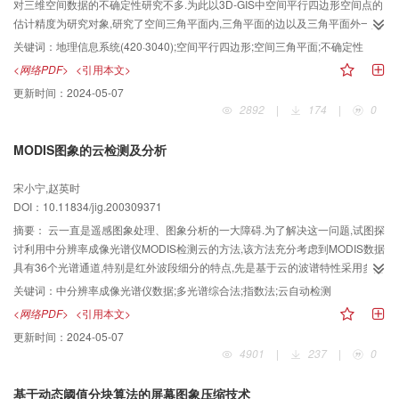
对三维空间数据的不确定性研究不多.为此以3D-GIS中空间平行四边形空间点的
估计精度为研究对象,研究了空间三角平面内,三角平面的边以及三角平面外一定
范围内任意点的精度,同时给出了空间三角平面面积及其法向量的不确定性等计
关键词：
地理信息系统(420·3040);空间平行四边形;空间三角平面;不确定性
算方法及估计公式.分析表明,由3个不在同一线上的的空间点构成的三角平面内
<网络PDF>
<引用本文>
任意点的精度至少要高于3个角点其中一点的精度;落在三角平面的边上点的精度
更新时间：
2024-05-07
至少要高于确定该直线元的两控制点其中一个点的精度;而落在三角平面外的点
2892
|
174
|
0
的精度则明显降低,而且这种三角平面上任意点的误差椭球三轴半径及其方向既
与控制点的方差协方差有关,又与它在平面内的位置有关.
MODIS图象的云检测及分析
宋小宁,赵英时
DOI：10.11834/jig.200309371
摘要：
云一直是遥感图象处理、图象分析的一大障碍.为了解决这一问题,试图探
讨利用中分辨率成像光谱仪MODIS检测云的方法,该方法充分考虑到MODIS数据
具有36个光谱通道,特别是红外波段细分的特点,先是基于云的波谱特性采用多光
谱综合法、红外差值法及指数法来对MODIS图象上的云点进行检测,鉴于这些方
关键词：
中分辨率成像光谱仪数据;多光谱综合法;指数法;云自动检测
法有一定的局限性,因而还运用了一种基于空间结构分析和神经网络的云自动检
<网络PDF>
<引用本文>
测算法;最后将各种方法的云检测结果进行相互映证和对照分析,结果表明,这些方
更新时间：
2024-05-07
法检测到的云互相吻合,说明利用MODIS图象可成功地检测云点像元.这不仅为云
4901
|
237
|
0
的去除奠定了良好基础,而且也可以提高图象识别、图象分类及图象反演的精度.
基于动态阈值分块算法的屏幕图象压缩技术