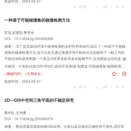
更新时间：
2024-05-07
3220
|
192
|
0
一种基于可能碰撞集的碰撞检测方法
罗冠,郝重阳,樊养余
DOI：10.11834/jig.200309369
摘要：
为了提高虚拟环境中碰撞检测的实时性和有效性,提出了一种基于可能碰
撞集的碰撞检测方法.该方法首先通过预测环境中刚体在当前帧和下一帧之间的
可能运动轨迹来构建一个各边与世界坐标系各坐标轴平行,且包围该运动轨迹的
包围盒;然后利用空间平铺技术来快速检测与某一平铺单元同时相交的轨迹包围
关键词：
计算机仿真(520·6020);虚拟环境;刚体;包围盒;可能碰撞集;碰撞检测;哈希表
盒,即可得到当前帧的可能碰撞集;接着对可能碰撞集中的刚体对进行最早碰撞时
<网络PDF>
<引用本文>
间tmin的求解,并根据tmin进行排序;最后只对具有最小tmin值的刚体对进行碰撞
更新时间：
2024-05-07
检测.仿真试验结果表明,与目前已有的碰撞检测算法相比,该方法简单、快速,不
2574
|
184
|
0
仅可以有效解决多个刚体环境中碰撞发生的次序问题,同时,该方法还能保证碰撞
检测的完整性和唯一性.另外,理论和实践也证明了该方法的正确性和有效性.
3D—GIS中空间三角平面的不确定研究
蔡剑红,文鸿雁
DOI：10.11834/jig.200309370
摘要：
数据质量直接影响着GIS应用、分析以及决策的正确性和可靠性,而目前