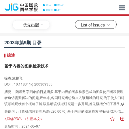
优先出版
List of Issues
2003年第9期 目录
综述
基于内容的图象检索技术
徐杰,施鹏飞
DOI：10.11834/jig.200309355
摘要：
随着数字图象的日益增多,基于内容的图象检索已成为图象使用者和管理
者迫切需要解决的问题,近年来,各国研究者纷纷加入该领域的研究.为了使人们对
该领域现状有个概略了解,以推动该领域研究进一步开展,首先概括介绍了基于内
容图象检索的产生、发展及其关键技术;然后介绍了特征提取(包括低层特征和语
关键词：
计算机信息管理系统(520·6070);基于内容的图象检索;特征提取;相似性计算;相关反馈
义特征)及其相似性计算、相关反馈等的原理及算法;最后指出了基于内容的图象
<网络PDF>
<引用本文>
检索技术与计算机视觉技术的区别所在,并对目前存在的问题和应着重的研究内
更新时间：
2024-05-07
容以及发展方向进行了分析.