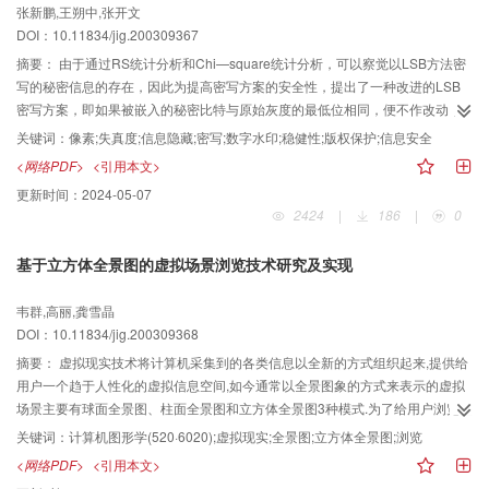
张新鹏,王朔中,张开文
DOI：10.11834/jig.200309367
摘要：
由于通过RS统计分析和Chi—square统计分析，可以察觉以LSB方法密
写的秘密信息的存在，因此为提高密写方案的安全性，提出了一种改进的LSB
密写方案，即如果被嵌入的秘密比特与原始灰度的最低位相同，便不作改动；
否则根据周围像素作增1或减1的调整，而在接收方，只需将载体图象的最低位
关键词：
像素;失真度;信息隐藏;密写;数字水印;稳健性;版权保护;信息安全
取出即可恢复秘密信息．大量图象的模拟实验结果说明，该方案不仅可以抵抗
<网络PDF>
<引用本文>
RS分析和Chi—square分析，而且不增加失真度．并可保持计算量小、提取方
更新时间：
2024-05-07
便的优点．并表明改进方案对抵抗这两种密写分析是有效的．
2424
|
186
|
0
基于立方体全景图的虚拟场景浏览技术研究及实现
韦群,高丽,龚雪晶
DOI：10.11834/jig.200309368
摘要：
虚拟现实技术将计算机采集到的各类信息以全新的方式组织起来,提供给
用户一个趋于人性化的虚拟信息空间,如今通常以全景图象的方式来表示的虚拟
场景主要有球面全景图、柱面全景图和立方体全景图3种模式.为了给用户浏览虚
拟场景提供一种方便、自然的交互方式,提出了一种对立方体全景图进行实时交
关键词：
计算机图形学(520·6020);虚拟现实;全景图;立方体全景图;浏览
互浏览的基本重投影算法及其加速算法,并实现了一个立方体全景图浏览器,实验
<网络PDF>
<引用本文>
结果表明,该方法具有最大的观察自由度.