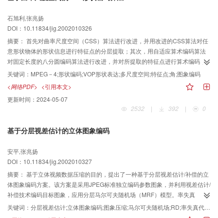
石旭利,张兆扬
DOI：10.11834/jig.2002010326
摘要：
首先对曲率尺度空间（CSS）算法进行改进，并用改进的CSS算法对任
意形状物体的形状信息进行特征点的分层提取；其次，用自适应算术编码算法
对固定长度的八分圆编码算法进行改进，并对所提取的特征点进行算术编码，
实验结果表明，这种新的基于特征点提取的形状编码方法比MPEG-4校验模型中
关键词：
MPEG－4;形状编码;VOP形状表达;多尺度空间;特征点;角;图象编码
基于上下文的算术形状编码算法，在Dn相同的条件下，主观质量更好，且压缩
<网络PDF>
<引用本文>
比更高。
更新时间：
2024-05-07
2532
|
392
|
0
基于分层视差估计的立体图象编码
安平,张兆扬
DOI：10.11834/jig.2002010327
摘要：
基于立体视频数据压缩的目的，提出了一种基于分层视差估计/补偿的立
体图象编码方案。该方案是采用JPEG标准独立编码参数图象，并利用视差估计/
补偿技术编码目标图象，应用分层马尔可夫随机场（MRF）模型。率失真
（RD）模型以及交叠块匹配的混合视差估计/补偿算法，可得到光滑准确的视差
关键词：
分层视差估计;立体图象编码;图象压缩;马尔可夫随机场;RD;率失真代价函数
场，与通常的变尺寸块匹配（VSBM）相比，该算法得到的视差补偿图象的峰值