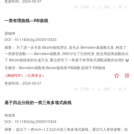
更新时间：
2024-05-07
平均每点迭代次数去远小于Bresenham算法。
2704
|
335
|
0
一类有理曲线—RB曲线
梁锡坤
DOI：10.11834/jig.2002010323
摘要：
为了进一步丰富 Bézier曲线理论 ,首先从 Bernstein基函数出发 ,构造了
一类新型函数—— Bernstein函数类 ,同时讨论了它的性质 ;然后用该类函数给出
了 Bézier曲线类的生成方法 ;重点研究了一类基于有理形式调配函数的实用曲线
—— RB曲线 ,结果表明 ,附加权因子的 RB曲线能部分克服常用的有理 Bézier曲
关键词：
Bernstein函数类;Bézier曲线类;RB函数;权因子;RB曲线
线的权因子的选取没有统一的规则可以遵循的局限 ,提高了曲线设计的灵活性 ;
<网络PDF>
<引用本文>
最后给出了实例 ,并得到了可视化结果 .
更新时间：
2024-05-07
2799
|
359
|
0
基于四点分段的一类三角多项式曲线
韩旭里
DOI：10.11834/jig.2002010324
摘要：
提出了一类m(m=1,2,3)次分段三角多项式曲线，通过引入形状参数，给