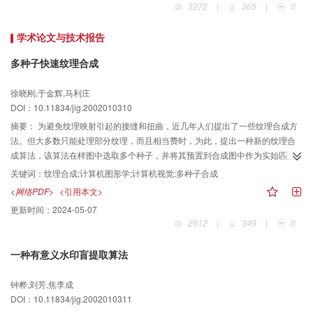
3272
|
365
|
0
学术论文与技术报告
多种子快速纹理合成
徐晓刚,于金辉,马利庄
DOI：10.11834/jig.2002010310
摘要：
为避免纹理映射引起的接缝和扭曲，近几年人们提出了一些纹理合成方
法。但大多数只能处理部分纹理，而且相当费时，为此，提出一种新的纹理合
成算法，该算法在样图中选取多个种子，并将其预置到合成图中作为实始匹配
点，然后通过螺旋状路径，在初始匹配点领域搜索寻找新匹配点进行合成，以
关键词：
纹理合成;计算机图形学;计算机视觉;多种子合成
此循环，直至合成图充满为止，该方法大大加快了合成速度，与穷尽搜索法相
<网络PDF>
<引用本文>
比，合成速度平均可以提高360倍，特别是在亮度空间合成时，在合成图象质量
更新时间：
2024-05-07
与RGB空间结果基本相同的情况下，可以实现进一步加速，另外，该算法还可
2912
|
349
|
0
合成沿方向变化的纹理，对不同纹理进行合成实验，其结果令人满意。
一种有意义水印盲提取算法
钟桦,刘芳,焦李成
DOI：10.11834/jig.2002010311