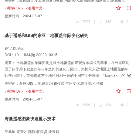
全色波段中高能量替代的小波变换，形成一个新的集中了Ⅰ亮度分量和全色波
<网络PDF>
<引用本文>
段高频能量的新分量，再通过IHS进行反变换，经过实验，表明此方法可显著提
更新时间：
2024-05-07
高融合后图象的分辨率，同时又保持了原来多光谱图象的光谱信息。将此方法
2727
|
355
|
0
处理结果用在四川岷江“退耕还林”遥感调查项目中，可以提高土地利用计算精
度。
基于遥感和GIS的东亚土地覆盖年际变化研究
香宝,刘纪远
DOI：10.11834/jig.2002010315
摘要：
土地覆盖的年际变化是以土地覆盖的宏观分布模式为基准，在外界驱动
因子的作用下发生的年与年之间的变化，因此，为揭示东亚地区土地覆盖的年
际变化特征，首先选取东亚地区时相一致的不同空间分辨率（1km和8km)的
NDVI影像进行了非监督分类，并总结了东亚土地覆盖的宏观分布模式，然后以
关键词：
遥感;GIS;土地覆盖;分布模式;年际变化;东亚地区;植被
时间序列的8kmAVHRRNDVI数字影像为基础，应用跨平百分率分析方法生成每
<网络PDF>
<引用本文>
年5-9月距平百分率分级影像，并以该影像为基础分析总结了东亚土地覆盖的年
更新时间：
2024-05-07
际变化特征，结果显示，该方法及其揭示的现象比较客观地反映了东亚土地覆
2596
|
354
|
0
盖年际变化特征。
海量遥感图象快速显示技术
章孝灿,黄智才,陈刚,蒋恒贤,潘云鹤