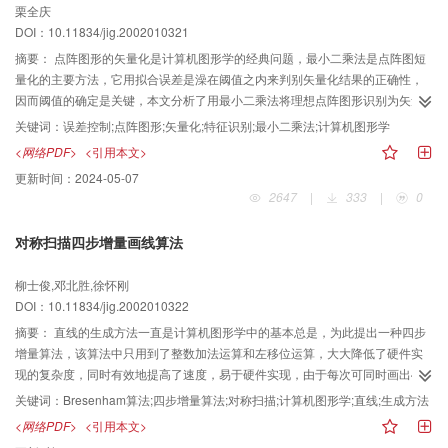
栗全庆
DOI：10.11834/jig.2002010321
摘要：
点阵图形的矢量化是计算机图形学的经典问题，最小二乘法是点阵图短
量化的主要方法，它用拟合误差是澡在阈值之内来判别矢量化结果的正确性，
因而阈值的确定是关键，本文分析了用最小二乘法将理想点阵图形识别为矢量
图的误差，科学地确定了阈值，提出了评价识别结果的判别式，为自动实现矢
关键词：
误差控制;点阵图形;矢量化;特征识别;最小二乘法;计算机图形学
量化，还提出了点阵图形矢量化的新方法-双向滚动最小二第六识别法，导出递
<网络PDF>
<引用本文>
推公式，本文给出的评判式科学准确。提出的矢量化方法快捷高效，具有通用
更新时间：
2024-05-07
性。
2647
|
333
|
0
对称扫描四步增量画线算法
柳士俊,邓北胜,徐怀刚
DOI：10.11834/jig.2002010322
摘要：
直线的生成方法一直是计算机图形学中的基本总是，为此提出一种四步
增量算法，该算法中只用到了整数加法运算和左移位运算，大大降低了硬件实
现的复杂度，同时有效地提高了速度，易于硬件实现，由于每次可同时画出4个
像素，故其效率大约是Bresenham算法的3-4倍，另外，还可根据直线的对称性
关键词：
Bresenham算法;四步增量算法;对称扫描;计算机图形学;直线;生成方法
进行对称扫描变换，以进一步提高效率，在算法中，根据直线的几何特征而采
<网络PDF>
<引用本文>
用的二叉树搜索法，使其平均每点判断次数几乎与Bresenham算法相同，而其