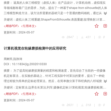
摘要：
逼真的人体三维模型（虚拟人体）在产品设计，计算机动画，虚拟现实
等领域都有着广泛的需求，为此，提出了一种基于shape from silhouette的人体
三维模型构造方法，该方法所需要的器材只是一个普通的数码相机，通过从不
同角度对人体进行拍摄，然后经过摄像机定标，体积生成，表面重建，纹理映
关键词：
虚拟人体;三维重建;ShapeFromSilhouette;表面重建;纹理映射;计算机动画;人体三维模型;产品设计;虚拟现实
射后就可重建出逼真的人体三维模型。实验结果表明，此方法精度较高，整个
<网络PDF>
<引用本文>
过程简单快捷，是一种非常实用的方法。
更新时间：
2024-05-07
2847
|
431
|
0
计算机视觉在轮缘磨损检测中的应用研究
周树民,阮秋琦
DOI：10.11834/jig.2002010330
摘要：
为了提高轮缘磨损测量的精度和检测速度，首先综合了当前的一些摄像
机定标算法，在实验的基础上，针对工程实际中对算法的要求，提出了一种处
理过程较为简单的定标处理算法。然后，在简单微分算子和经典的八邻域搜索
法的基础上，提出了一种新的边界生长方法，实验证明，此定标算法不仅实现
关键词：
定标算法;边界生长算法;列车;摄像机定标;计算机视觉;轮缘磨损检测;应用
简单，而且能够满足工程上的精度要求，边界生长算法处理速度快，而且对边
<网络PDF>
<引用本文>
界的提取效果也良好，具有一定的实用价值。
更新时间：
2024-05-07
2631
|
318
|
0