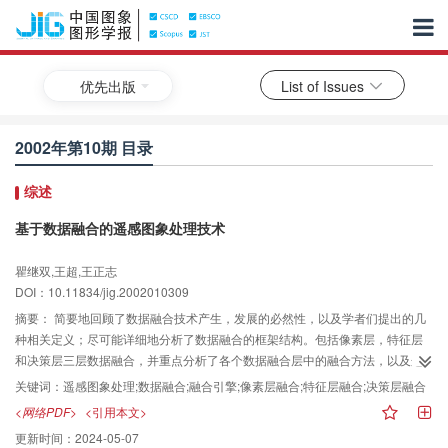
优先出版
List of Issues
2002年第10期 目录
综述
基于数据融合的遥感图象处理技术
瞿继双,王超,王正志
DOI：10.11834/jig.2002010309
摘要：
简要地回顾了数据融合技术产生，发展的必然性，以及学者们提出的几
种相关定义；尽可能详细地分析了数据融合的框架结构。包括像素层，特征层
和决策层三层数据融合，并重点分析了各个数据融合层中的融合方法，以及这
些方法在遥感图象处理中的应用，由于数据融合与遥感图象分类，目标检测，
关键词：
遥感图象处理;数据融合;融合引擎;像素层融合;特征层融合;决策层融合
变化检测，目标识别的密切相关性，还对数据融合与这些应用的结合作了一定
<网络PDF>
<引用本文>
的分析。最后给出了结论和展望。
更新时间：
2024-05-07