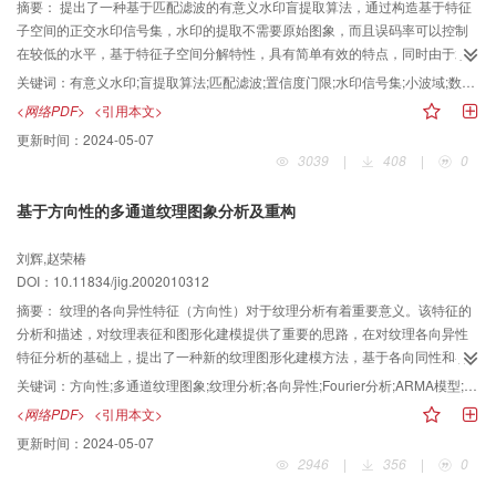
摘要：
提出了一种基于匹配滤波的有意义水印盲提取算法，通过构造基于特征
子空间的正交水印信号集，水印的提取不需要原始图象，而且误码率可以控制
在较低的水平，基于特征子空间分解特性，具有简单有效的特点，同时由于水
印信号集由原始图象唯一生成，并具有一定的不可逆性，因此可以防止水印攻
关键词：
有意义水印;盲提取算法;匹配滤波;置信度门限;水印信号集;小波域;数字水印;水印嵌入算法
击者利用非法产生的水印集来伪造有意义的水印。实验结果证明了该算法具有
<网络PDF>
<引用本文>
较好的稳健性和不可见性，为了对提取字符的可靠性进行评价，还提出了一种
更新时间：
2024-05-07
置信度门限，利用置信度门限可以有效地评估单个字符及整体水印的可靠性，
3039
|
408
|
0
弥补了一些算法只提取有意义水印，而不加评估的缺点。
基于方向性的多通道纹理图象分析及重构
刘辉,赵荣椿
DOI：10.11834/jig.2002010312
摘要：
纹理的各向异性特征（方向性）对于纹理分析有着重要意义。该特征的
分析和描述，对纹理表征和图形化建模提供了重要的思路，在对纹理各向异性
特征分析的基础上，提出了一种新的纹理图形化建模方法，基于各向同性和各
向异性分离的思想，分别从频域和空域研究了纹理图象的方向性及非方向性特
关键词：
方向性;多通道纹理图象;纹理分析;各向异性;Fourier分析;ARMA模型;参数估计;图象重构
征。导出了确定纹理主控方向的有效计算方法，和残余图象的随机场模型逼
<网络PDF>
<引用本文>
近，并将分析所得的参数用于纹理的综合，实验结果和性能分析与比较皆证实
更新时间：
2024-05-07
了该方法的有效性和灵活性，表明能量多通道分析对于方向性纹理的表征和重
2946
|
356
|
0
构是一种行之有效的方法。