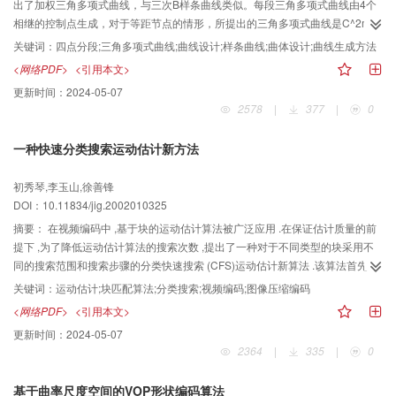
出了加权三角多项式曲线，与三次B样条曲线类似。每段三角多项式曲线由4个
相继的控制点生成，对于等距节点的情形，所提出的三角多项式曲线是C^2m-1
连续；给出了三角开曲线和闭曲线的构造方法。论述了椭圆的表示方法，给出
关键词：
四点分段;三角多项式曲线;曲线设计;样条曲线;曲体设计;曲线生成方法
了三角多项式曲线与三次B样条曲线的对比，通过改变次数m或调整形状参数，
<网络PDF>
<引用本文>
可以得到不同程度地接近于控制多边形的曲线，因此，所给曲线的生成方法是
更新时间：
2024-05-07
一种结构简单和使用方便的曲线生成方法。
2578
|
377
|
0
一种快速分类搜索运动估计新方法
初秀琴,李玉山,徐善锋
DOI：10.11834/jig.2002010325
摘要：
在视频编码中 ,基于块的运动估计算法被广泛应用 .在保证估计质量的前
提下 ,为了降低运动估计算法的搜索次数 ,提出了一种对于不同类型的块采用不
同的搜索范围和搜索步骤的分类快速搜索 (CFS)运动估计新算法 .该算法首先对
块进行分类 ,然后确定其搜索范围和搜索步骤 ,在应用分类搜索法时 ,根据运动矢
关键词：
运动估计;块匹配算法;分类搜索;视频编码;图像压缩编码
量的中心偏置特性 ,将第 1步和第 2步的搜索窗采用 5× 5的窗口 ,第 3步采用 3×
<网络PDF>
<引用本文>
3的窗口 .结果表明 ,该分类快速搜索新算法在运动矢量的估计质量上 ,明显优于
更新时间：
2024-05-07
传统三步搜索法 ,且搜索次数与传统三步搜索法相比 ,降低了 2 3% ,与全搜索法
2364
|
335
|
0
相比 ,降低了 91% .实验结果证明 ,该算法尤其适用于快速运动、复杂运动序列的
运动估计 .与传统的全搜索法和三步搜索法相比 ,其更适合于用硬件实现 .
基于曲率尺度空间的VOP形状编码算法