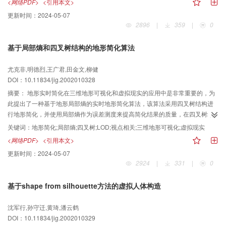
<网络PDF>
<引用本文>
信噪比（PSNR）可提高2.5dB左右；双向半像素精度的视差估计/补偿的性能要
更新时间：
2024-05-07
比单向整像素搜索提高3dB，实验结果表明，该立体图象编码方案能有效地压缩
2896
|
359
|
0
立体图象数据，并可推广到立体序列图象的编码压缩中。
基于局部熵和四叉树结构的地形简化算法
尤克非,明德烈,王广君,田金文,柳健
DOI：10.11834/jig.2002010328
摘要：
地形实时简化在三维地形可视化和虚拟现实的应用中是非常重要的，为
此提出了一种基于地形局部熵的实时地形简化算法，该算法采用四叉树结构进
行地形简化，并使用局部熵作为误差测度来提高简化结果的质量，在四叉树结
构“裂缝”的消除方面，采用更加合理的数据结构来提高算法的效率，实验结果表
关键词：
地形简化;局部熵;四叉树;LOD;视点相关;三维地形可视化;虚拟现实
明，该算法具有实时，高效的特点，可以满足三维地形可视化和虚拟显示应用
<网络PDF>
<引用本文>
中地形实时简化与显示的要求。
更新时间：
2024-05-07
2924
|
331
|
0
基于shape from silhouette方法的虚拟人体构造
沈军行,孙守迁,黄琦,潘云鹤
DOI：10.11834/jig.2002010329