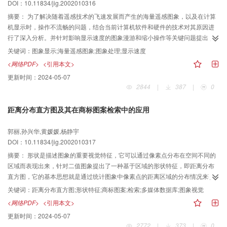
DOI：10.11834/jig.2002010316
摘要：
为了解决随着遥感技术的飞速发展而产生的海量遥感图象，以及在计算
机显示时，操作不流畅的问题，结合当前计算机软件和硬件的技术对其原因进
行了深入分析。并针对影响显示速度的图象漫游和缩小操作等关键问题提出了
基于中间图象技术，栅格分块技术，高速缓存技术以及中间图象序列技术等解
关键词：
图象显示;海量遥感图象;图象处理;显示速度
决手段。同时在Windows9X/2000操作系统上，利用VC^ 6.0给予了具体程序实
<网络PDF>
<引用本文>
现，并在浙江省水土流失遥感调查中得到了充分利用。实践表明本文提出的技
更新时间：
2024-05-07
术手段能够在现有的计算机条件下，较好地解决图象显示不流畅的问题。
2844
|
387
|
0
距离分布直方图及其在商标图案检索中的应用
郭丽,孙兴华,黄媛媛,杨静宇
DOI：10.11834/jig.2002010317
摘要：
形状是描述图象的重要视觉特征，它可以通过像素点分布在空间不同的
区域而表现出来，针对二值图象提出了一种基于区域的形状特征，即距离分布
直方图，它的基本思想就是通过统计图象中像素点的距离区域的分布情况来获
得形状特征。其中，基准点的选择和距离区域的划分是两具重要的部分，实验
关键词：
距离分布直方图;形状特征;商标图案;检索;多媒体数据库;图象视觉
结果表明，距离分布直方图能够有效地刻画出二值图象的形状特征，并且具有
<网络PDF>
<引用本文>
非常好的平移。尺度和旋转不变性，将其应用于商标图案检索，其检索结果符
更新时间：
2024-05-07
合人眼的视觉感受。
2772
|
373
|
0