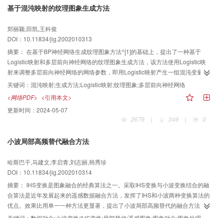
基于混沌映射的纹理图象生成方法
郑丽颖,田凯,王科俊
DOI：10.11834/jig.2002010313
摘要：
在基于BP神经网络生成纹理图象方法^[1]的基础上，提出了一种基于
Logistic映射和多层前向神经网络的纹理图象生成方法，该方法使用Logistic映
射来调整多层前向神经网络的网络参数，即用Logistic映射产生一组混沌变量，
这组混沌变量中的每一个数对应一个需要调整的神经网络参数，由于Logistic映
关键词：
混沌映射;生成方法;Logistic映射;纹理图象;多层前向神经网络
射具有的混沌特性，使多层前向神经网络每次迭代都会产生一组不同的参数，
<网络PDF>
<引用本文>
从而克服了使用BP算法调整神经网络参数时容易收敛的缺点，这种基于混沌映
更新时间：
2024-05-07
射的方法既保留了基于BP神经网络生成纹理图象方法的优点，又对其进行了改
2679
|
349
|
0
进。该方法因不需要计算网络的误差，从而大大简化了计算过程，并且可以产
生比使用原有方法更加丰富的纹理图象，仿真结果表明，使用这种改进后的方
小波局部高频替代融合方法
法比原有的方法更加简单有效。
哈斯巴干,马建文,李启青,刘志丽,韩秀珍
DOI：10.11834/jig.2002010314
摘要：
IHS变换是图象融合的经典算法之一。采取IHS变换与小波变换结合的融
合算法是近年发展起来的遥感数据融合方法，发挥了IHS和小波两种变换算法的
优点。效果比用单一一种方法更显著，提出了小波局部高频替代的融合方法。
ETM遥感数据5、4、3波段由IHS盂塞尔彩色空间正变换后的Ⅰ亮度分量，经与
关键词：
数据融合;小波变换;IHS变换;局部替代;遥感图象;图象融合;图象处理