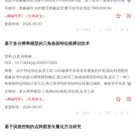
DSP以及硬件结构优化设计，该系统可以灵活地应用多种融合算法来实现可见
关键词：
图象融合;实时数字图象处理;数字信号处理器;TMS320C6x
光-长波红外双通道数字图象的实时或准实时融合处理，并具有手动像素平移配
<网络PDF>
<引用本文>
准功能，可以较好地解决多尺度图象融合算法的大数据量计算处理与硬件系统
更新时间：
2024-05-07
实时性要求之间的矛盾，为实用化的多通道实时图象融合处理机的研制工作奠
2449
|
370
|
0
定了良好的技术基础。
基于多分辨率模型的三角曲面特征线辨识技术
贾明,吕震,柯映林
DOI：10.11834/jig.2002010320
摘要：
由于特征线在反求工程 CAD建模中具有非常重要的作用,因此利用图形
图象处理中的多分辨率模型概念,通过研究三角曲面模型的特征线,提出了一种三
角曲面特征线的计算方法.将计算得到的初始特征线通过编辑、修改等手段进行
处理,得到清晰的特征线,并将其作为进一步划分重构 B样条曲面边界的依据和参
关键词：
多分辨率模型,三角Bézier曲面,特征线,反求工程
考,从而为实现基于三角曲面模型的B样条曲面重构奠定了基础.实验结果证明,该
<网络PDF>
<引用本文>
算法能够在三角曲面上提取出令人满意的特征线 ,并据此重构出拓扑划分合理的
更新时间：
2024-05-07
B样条曲面.
2691
|
325
|
0
基于误差控制的点阵图形矢量化方法研究