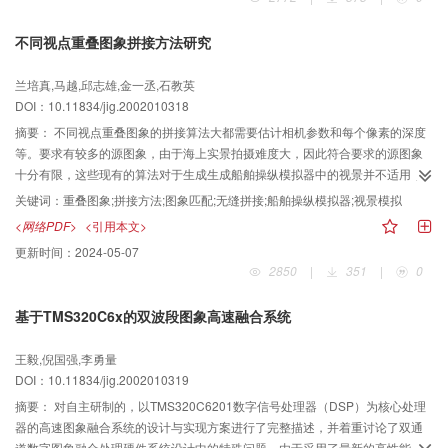
不同视点重叠图象拼接方法研究
兰培真,马越,邱志雄,金一丞,石教英
DOI：10.11834/jig.2002010318
摘要：
不同视点重叠图象的拼接算法大都需要估计相机参数和每个像素的深度
等。要求有较多的源图象，由于海上实景拍摄难度大，因此符合要求的源图象
十分有限，这些现有的算法对于生成生成船舶操纵模拟器中的视景并不适用，
根据船舶操纵模拟器对视景的要求和背景实景图象拍摄的具体要求，依据三维
关键词：
重叠图象;拼接方法;图象匹配;无缝拼接;船舶操纵模拟器;视景模拟
成像几何理论，建立了相邻重叠图象的成像几何模型，在此基础上经数学推算
<网络PDF>
<引用本文>
得出，仅当重叠区域中的两物点位于同一景深面上或位于两视点垂直平分面上
更新时间：
2024-05-07
时，在左右像面上两相应像点间的距离才不产生变化，由此提出在一定条件下
2850
|
351
|
0
的不同视点重叠图象的基于视点垂直平分面最深景物线和基于同深景物面平行
景物线对的匹配算法和图象拼接的平滑算法，实验结果表明，该算法的拼接效
基于TMS320C6x的双波段图象高速融合系统
果较好，可推广到对背景几何精度要求不高的中远距离不同视点重叠图象的拼
接应用中。
王毅,倪国强,李勇量
DOI：10.11834/jig.2002010319
摘要：
对自主研制的，以TMS320C6201数字信号处理器（DSP）为核心处理
器的高速图象融合系统的设计与实现方案进行了完整描述，并着重讨论了双通
道数字图象融合处理硬件系统设计中的特殊问题，由于采用了最新的高性能