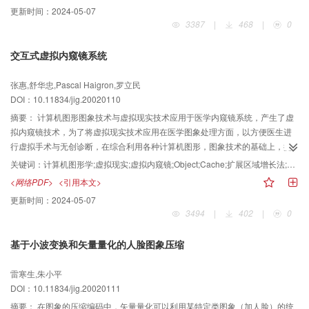
装来得到零件的装配顺序和装配路径等信息，VDVAS的一个重要特征在于，可
更新时间：
2024-05-07
通过集成虚拟设计与虚拟装配过程，使设计者能在一个集成的虚拟环境中修改
3387
|
468
|
0
零件几何（假如在装配过程中发现零件存在设计缺陷的话）。
交互式虚拟内窥镜系统
张惠,舒华忠,Pascal Haigron,罗立民
DOI：10.11834/jig.20020110
摘要：
计算机图形图象技术与虚拟现实技术应用于医学内窥镜系统，产生了虚
拟内窥镜技术，为了将虚拟现实技术应用在医学图象处理方面，以方便医生进
行虚拟手术与无创诊断，在综合利用各种计算机图形，图象技术的基础上，提
出了完整的交互式虚拟内窥镜系统的框架，同时对系统结构和各种模型进行了
关键词：
计算机图形学;虚拟现实;虚拟内窥镜;Object;Cache;扩展区域增长法;医学图象可视化;医学内窥镜
分析和讨论，还针对系统的实时性和绘制结果的逼真性要求，提出了基于
<网络PDF>
<引用本文>
Object Cache和扩展的区域增长方法，并将其应用到医学图象处理当中，得到
更新时间：
2024-05-07
了较好的效果，该系统较好地解决了虚拟现实与可视化实时性和绘制精度两方
3494
|
402
|
0
面的要求，从而为医学图象可视化提供了有力的工具。
基于小波变换和矢量量化的人脸图象压缩
雷寒生,朱小平
DOI：10.11834/jig.20020111
摘要：
在图象的压缩编码中，矢量量化可以利用某特定类图象（加人脸）的统