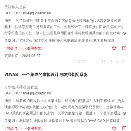
黄祥林,沈兰荪
DOI：10.11834/jig.20020108
摘要：
为了能够利用图象中所含的文字信息来进行图象的快速高效浏览检查，
其中，快速字符定位是很重要的工作，为此设计了一种直接在图象压缩域中进
行字符定位的方法，该方法主要是利用图象中字符纹理所具有的方向性特点，
首先直接在DCT域中提取字符的横向、竖向、斜向纹理的方向信息，然后根据
关键词：
字符定位;DCT变换;压缩域处理;形态滤波;图象处理;图象压缩域
各自的阈值把字符区域从图象背景中分割出来，在处理过程中，用形态滤波的
<网络PDF>
<引用本文>
方法可有效地消除噪音点，该算法可直接处理JPEG、MPEG等以DCT为编码基
更新时间：
2024-05-07
础的压缩数据，仅需少量的解码过程（Huffman解码）即可完成字符定位，因此
2701
|
410
|
0
要处理的数据量较少，用该算法既提高了处理速度，又减少了对计算机资源的
需求，试验结果表明，此方法具有较高的准确率。
VDVAS：一个集成的虚拟设计与虚拟装配系统
万华根,高曙明,彭群生
DOI：10.11834/jig.20020109
摘要：
随着虚拟现实技术的逐渐成熟，研究者们已将其引入到工程领域，为实
现虚拟设计与虚拟装配过程的集成，避免现有的虚拟装配系统中，虚拟环境与
CAD系统间所必需进行的复杂的、无谓的数据传输，描述了一个基于多通道
的、集成的虚拟设计与虚拟装配系统VDVAS。在该系统中，设计得可以通过直
关键词：
虚拟现实;虚拟设计;虚拟装置系统;装置造型;VDVAS;CAD;计算机装配模型
接三维操作和语音命令直观方便地建立机械零件及其装配模型，并通过交互拆
<网络PDF>
<引用本文>