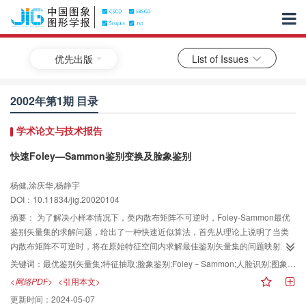
优先出版
List of Issues
2002年第1期 目录
学术论文与技术报告
快速Foley—Sammon鉴别变换及脸象鉴别
杨健,涂庆华,杨静宇
DOI：10.11834/jig.20020104
摘要：
为了解决小样本情况下，类内散布矩阵不可逆时，Foley-Sammon最优
鉴别矢量集的求解问题，给出了一种快速近似算法，首先从理论上说明了当类
内散布矩阵不可逆时，将在原始特征空间内求解最佳鉴别矢量集的问题映射到
等于或小于c-1（c为样本类别数）维的欧氏空间内进行是可行的，由于样本类
关键词：
最优鉴别矢量集;特征抽取;脸象鉴别;Foley－Sammon;人脸识别;图象识别;求解;近似算法
别数远远小于原始特征空间的维数，故该算法不仅大大减少了特征抽取的时
<网络PDF>
<引用本文>
间，也提高了分类识别的速度，在ORL标准人脸库上的试验结果表明，该算法
更新时间：
2024-05-07
不仅在识别率和识别时间上优于传统的扰动法和补空间法，而且比经典的特征