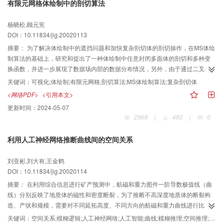
有限元网格体绘制中的剖切算法
杨晓松,顾元宪
DOI：10.11834/jig.20020113
摘要：
为了解决体绘制中的遮挡问题和加快复杂剖切体的剖切操作，在MS体绘
制算法的基础上，研究和提出了一种体绘制中任意封闭多面体的剖切和多种变
换函数，并进一步展现了数据场内部的数据分布情况，另外，由于通过二叉树
对多剖切体情况下Stenceil参照值的合并，使得算法在每一切层上的绘制次数达
关键词：
可视化;体绘制;有限元网格;剖切算法;MS体绘制算法;复杂剖切体
到最少，同时还统一了剖切体前后表面Stencil操作，并减少了不必要的法线运
<网络PDF>
<引用本文>
算，从而大大加快了复杂剖切体的剖切操作。
更新时间：
2024-05-07
2968
|
480
|
0
利用人工神经网络推断曲线间的空间关系
刘亚彬,刘大有,王金鹤
DOI：10.11834/jig.20020114
摘要：
在利用综合信息进行矿产预测中，航磁和重力图件一阶导数极值线（曲
线）分别反映了地质体的磁性和密度断裂，为了推断不高深度地质体的断裂构
造、产状和规模，需要对不同延拓高度、不同方向的航磁和重力曲线进行比
较，以推断它们之间的空间关系是否相似，只有相似的曲线所反映的断裂才是
关键词：
空间关系;模糊逻辑;人工神经网络;人工智能;曲线;模糊推理;空间推理;矿产预测