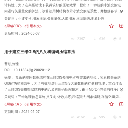
计特性，为了在高压缩比下获得较好的压缩效果，提出了一种新的小波变换域
内进行矢量量化的算法，该算法用树结构表示小波变换域系数，并根据各节点
值的重要程度，从每一棵树中提取一个矢量，然后进行矢量量化；解码时，为
关键词：
小波变换;图象压缩;矢量量化;人脸图象;压缩编码;图象处理
了使矢量分量能正确地返回到原来树中的正确位置，需利用EZW^[1]、
<网络PDF>
<引用本文>
SPIHT^[2]算法的思想标记这棵树，因为这样才能充分利用父子相关性和兄弟相
更新时间：
2024-05-07
关性，从而显著地减少了标记信息，在提取矢量时，可用简单的阈值剪枝算
2387
|
434
|
0
法，也可用SFQ^[3]的最佳剪枝算法，而且后者能进一步提高峰值信噪比，用该
算法对人脸图象进行的压缩试验结果表明，在高压缩比（100:1左右）下，恢复
用于建立三维GIS的八叉树编码压缩算法
的图象质量（视觉效果和峰值信噪比）比通常的小波压缩算法（如EZW，
SPIHT、SFQ等）好得多，该算法特别适合于对特定类图象的压缩。
曹彤,刘臻
DOI：10.11834/jig.20020112
摘要：
复杂的空间数据结构在三维GIS领域中占有突出的地位，它直接关系到
GIS的功能和效率，为了有效地进行三维GIS大量数据的存储和管理，重点讨论
了三维GIS栅格数据结构中的八叉树编码压缩技术，由于Morton码值的排序是实
现八叉树编码压缩的基础，为此，根据Morton码排序的特殊性，提出了采用时
关键词：
三维地理信息系统;八叉树;计数排序;压缩算法;图象编码;存储空间;GIS;复杂度
间复杂度为O（n）的计数排序算法，使排序速度大为撇提高，在此基础上进行
<网络PDF>
<引用本文>
压缩处理，并对算法的时间及空间复杂度进行了分析，在PC机上进行的模拟实
更新时间：
2024-05-07
验结果表明，在目标复杂度一定的前提下，八叉树存储数据占用空间小（当分
4162
|
505
|
0
割阶次为9阶时，八叉树存储量只占栅格存储量的4.32%），是一种较为理想的
描述复杂海量地理空间数据的压缩结构。