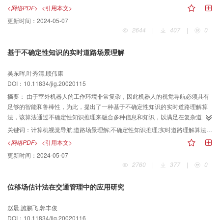
可靠的，为了能够自动进行这种推理分析，给出了曲线间空间关系推理的神经
<网络PDF>
<引用本文>
网络方法，并且与传统的曲线间空间关系的判断方法进行了比较，结果表明，
更新时间：
2024-05-07
利用神经网络方法进行曲线间空间关系分析所得到的判断结果与权威地质专家
2644
|
407
|
0
的判断非常吻合，在实际应用中取得了令人满意的效果。
基于不确定性知识的实时道路场景理解
吴东晖,叶秀清,顾伟康
DOI：10.11834/jig.20020115
摘要：
由于室外机器人的工作环境非常复杂，因此机器人的视觉导航必须具有
足够的智能和鲁棒性，为此，提出了一种基于不确定性知识的实时道路理解算
法，该算法通过不确定性知识推理来融合多种信息和知识，以满足在复杂道路
环境下的鲁棒性要求，它即使在有强烈阴影、水迹等干扰下也能给出比较好的
关键词：
计算机视觉导航;道路场景理解;不确定性知识推理;实时道路理解算法;机器人
结果；通过图象边缘信息的提取可以得到精确的道路边界，以满足视觉导航的
<网络PDF>
<引用本文>
精确性要求；同时在算法设计时，兼顾了实时性要求；使得算法得以实时实
更新时间：
2024-05-07
现，该算法已在实际的机器人上进行了测试，并得到了很好的结果。
2760
|
377
|
0
位移场估计法在交通管理中的应用研究
赵晨,施鹏飞,郭丰俊
DOI：10.11834/jig.20020116