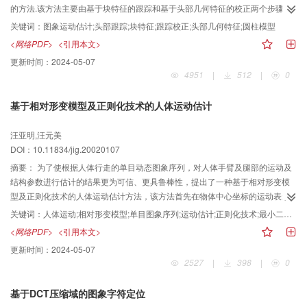
的方法.该方法主要由基于块特征的跟踪和基于头部几何特征的校正两个步骤组
成 .块特征跟踪算法仅利用图象低层信息而不依赖于目标的具体模型,可实现对头
关键词：
图象运动估计;头部跟踪;块特征;跟踪校正;头部几何特征;圆柱模型
部自由运动的跟踪.为解决块特征跟踪误差累积等原因造成的目标丢失问题,又采
<网络PDF>
<引用本文>
用了头部轮廓几何特征检验方法,根据跟踪窗口中头部轮廓位置的偏移来对块特
更新时间：
2024-05-07
征跟踪结果进行校正.另外,为提高转身运动时相邻两帧图象的特征跟踪正确率,还
4951
|
512
|
0
引入圆柱模型来拟合头部,并在展开柱面内进行块特征选取和跟踪.本文方法在
P350微机上进行了实验,实验结果表明,系统能对长时间图象序列中人平移或转
基于相对形变模型及正则化技术的人体运动估计
身时头部运动实施准确跟踪 .当跟踪窗口大小为120× 180pixels,块特征数目为
80个时,系统的处理速度达到 30帧/s
汪亚明,汪元美
DOI：10.11834/jig.20020107
摘要：
为了使根据人体行走的单目动态图象序列，对人体手臂及腿部的运动及
结构参数进行估计的结果更为可信、更具鲁棒性，提出了一种基于相对形变模
型及正则化技术的人体运动估计方法，该方法首先在物体中心坐标的运动表示
方式下，通过在刚体运动模型中加入形变系数的方法给出了基于相对形变概念
关键词：
人体运动;相对形变模型;单目图象序列;运动估计;正则化技术;最小二乘估计
的非刚体运动模型；然后，根据这一非刚体运动模型进行正则化运动及结构参
<网络PDF>
<引用本文>
数的估计，再以正则化的形式融入人体运动的先验知识，使运动估计的结果更
更新时间：
2024-05-07
具鲁棒性，实验结果证明，该方法有效地反映了人体的非刚体运动模式，运动
2527
|
398
|
0
模型中所加入的相对形变系数也一定程度反映了人体的运动规律。
基于DCT压缩域的图象字符定位