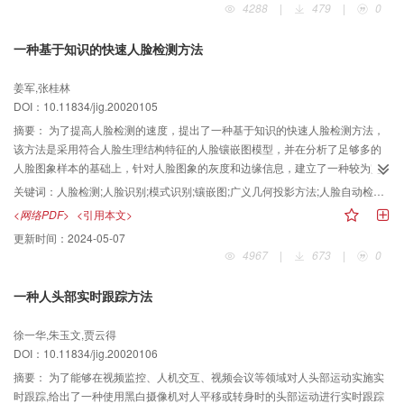
4288
|
479
|
0
脸方法和Fisher脸方法更为有效。
一种基于知识的快速人脸检测方法
姜军,张桂林
DOI：10.11834/jig.20020105
摘要：
为了提高人脸检测的速度，提出了一种基于知识的快速人脸检测方法，
该方法是采用符合人脸生理结构特征的人脸镶嵌图模型，并在分析了足够多的
人脸图象样本的基础上，针对人脸图象的灰度和边缘信息，建立了一种较为完
备的知识库；为加快检测速度，该方法采用多级检测步骤，即在粗检测中，根
关键词：
人脸检测;人脸识别;模式识别;镶嵌图;广义几何投影方法;人脸自动检测系统;知识库
据眼睛的特征，提出并采用一种新的人脸粗检测算法-广义几何投影方法，从而
<网络PDF>
<引用本文>
明显地提高了检测速度，实验结果表明，该方法具有较强的鲁棒性，能够很好
更新时间：
2024-05-07
地解决复杂背景下的多人脸检测问题，由于该方法实现的简单性，并容易由硬
4967
|
673
|
0
件实现，使得检测速度进一步提高，因此该方法在可视电话等领域有着广阔的
应用前景。
一种人头部实时跟踪方法
徐一华,朱玉文,贾云得
DOI：10.11834/jig.20020106
摘要：
为了能够在视频监控、人机交互、视频会议等领域对人头部运动实施实
时跟踪,给出了一种使用黑白摄像机对人平移或转身时的头部运动进行实时跟踪