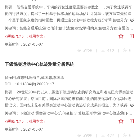
摘要：
智能交通系统中，车辆的行驶速度是重要的参数之一，为了快速获得车
辆的行驶速度，提出了一种基于位移场的运动场估计计算法，该方法首先构造
一个基于图象灰度的指标函数，再通过变分法中的欧拉方程分析和偏微分方程
的数值解法，即可得到序列图象间的位移场；然后利用帧间位移场、帧间时间
关键词：
智能交通系统;运动估计;估计法;位移场;平滑约束;偏微分方程;交通管理;车辆;行驶速度;图象处理;数学模型
差、摄像机与车辆间的距离等参数相结合可计算出车辆的行驶速度，实验结果
<网络PDF>
<引用本文>
表明，与块匹配法相比，该方法不仅可得到更好的位移场，而且可快速获得车
更新时间：
2024-05-07
辆的行驶速度。
2458
|
410
|
0
下颌髁突运动中心轨迹测量分析系统
侯振刚,聂志明,冯海兰,戴国忠,李国珍
DOI：10.11834/jig.20020117
摘要：
20世纪90年代以来，虽然下颌运动轨迹的研究热点和难点已向髁突运动
中心研究发展；然而目前，国际及国内尚未有商品化的髁突运动中心运动轨迹
描记仪，国内也未见有关髁突运动中心运动轨迹研究成果的报道，为了获得下
颌上任一点（包括髁突运动中心）的三维运动轨迹，以便为医学研究提供手
关键词：
下颌运动;髁突运动中心;几何变换;计算机图形学;运动中心轨迹;颞下颌关节紊乱;诊断;测量分析系统
段。首先利用计算机图形学技术和已有的三维六自由度下颌运动轨迹描记仪
<网络PDF>
<引用本文>
（MT1602）来获得下颌运动轨迹的原始数据，然后根据刚体运动规律，进行软
更新时间：
2024-05-07
件编程，自行设计并建立了一个髁突运动中心运动轨迹显示分析系统，该系统
2980
|
434
|
0
是用Microsoft Visual C^ 6.0髁突编写计算机程序自行开发的，可根据需要随时