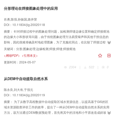
对系统软件进行功能补充和修改，整个系统有较强的可维护性和可升级性，实
分形理论在焊接图象处理中的应用
践表明，该系统可方便地获得地下颌上任一点（包括髁突运动中心）的三维运
动轨迹，是一个实用的下颌髁突运动中心轨迹测量分析系统。
肖勇,陈强,孙振国,路井荣
DOI：10.11834/jig.20020118
摘要：
针对焊接过程中的图象处理问题，如检测焊缝边缘位置和确定焊接熔池
的边缘大小和形状等问题，由于传统图象处理方法易受噪声和其他干扰信息的
影响，因此很难准确及时地处理图象，为了克服此弱点，在比较了焊接过程中
图象处理的微观算法和宏观算法的基础上，提出了运用分形理论的综合图象处
关键词：
分形;图象处理;边缘检测;焊接;焊缝;焊接熔池
理方法，该方法是根据焊接过程图象的特点，首先利用图象边缘的分形特征来
<网络PDF>
<引用本文>
进行区域分割，以便检测出图象边缘所在的模糊区域，然后用边缘检测方法的
更新时间：
2024-05-07
Laplace算子和最小二乘法拟合曲线来识别出图象的边缘，同时用该方法进行了
2304
|
522
|
0
实时焊接图象处理实验，实验结果证明，该方法不仅能准确识别出焊接焊缝或
熔池图象的边缘，而且节省了图象处理的时间，为焊接过程的实时控制提供了
从DEM中自动提取自然水系
可靠的信息。
陈永良,刘大有,于强元
DOI：10.11834/jig.20020119
摘要：
为了从数字高程数据中自动提取区域水资源信息，以提高基于GIS的区
域水资源勘查评价工作的效率，提出了一种从DEM中自动提取自然水系的实用
方法，该方法通过DEM数据预处理，首先将其中的洼地和小平原改造成斜坡；