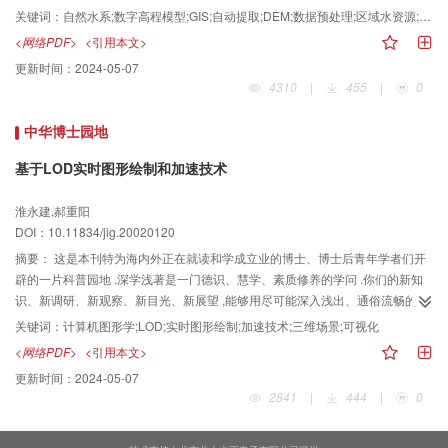
然后依据水总是沿斜坡最陡方向流动的原理，确定DEM中每一个栅格点的水流
关键词：
自然水系;数字高程模型;GIS;自动提取;DEM;数据预处理;区域水资源;勘查;评价
方向，再根据各点的水流方向数据，计算出每一个栅格点的上游给水区；接
<网络PDF>
<引用本文>
着，根据栅格点上游给水区数值，用阈值法确定水系栅格点，并对水系栅格点
更新时间：
2024-05-07
进行筛选；最后，根据水系栅格点的水流方向，将整个水系追索出来，另外，
4310
|
455
|
0
还用该方法对试验区的DEM数据进行了自动提取自然水系的试验，其结果与用
手工方法提取的水系基本一致，证明该方法是有效的。
中华博士园地
基于LOD实时图形绘制和加速技术
淮永建,郝重阳
DOI：10.11834/jig.20020120
摘要：
这是本刊特为海内外正在就读和学成立业的博士、博士后青年学者们开
辟的一片科普园地 .深学浅著是一门德识、慧学、素质修养的学问 .你们的新知
识、新调研、新观察、新目光、新展望 ,能够用尽可能深入浅出、通俗流畅的语
言 ,汇报给祖国人民、家乡父老子弟乡亲们吗 ?中华博士园地 ,乃耕耘忠孝之地 ,
关键词：
计算机图形学;LOD;实时图形绘制;加速技术;三维场景;可视化
科教兴国、民族昌盛之地 .要用慈母听得懂的语言 ,写出你们的心声 !
<网络PDF>
<引用本文>
更新时间：
2024-05-07
2841
|
444
|
0