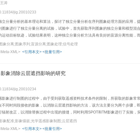
 王涛
10.11834/jig.20010233
独立分量分析的基本理论和算法，探讨了独立分量分析在序列图象处理方面的应用，
列图象进行了独立分量分离的试验，试验中，首先获取序列图象的独立分量和模型混
的运动目标轨迹，试验结果表明，这种独立分量分析方法具有良好的盲源分离性能，
图象分离;图象序列;盲源分离;图象处理;信号处理
<Meta-XML>
<引用本文>
<批量引用>
器影象消除云层遮挡影响的研究
10.11834/jig.20010234
感影象进行制图的过程中，由于受到获取遥感资料技术条件的限制，所获取的影象常
在不同时间段接收的影象，以消除云层遮挡影响的方法，该方法主要分为两个步骤，
行辐射改正，以消除替换过程中出现的接缝，同时利用SPOT和TM影象进行了实验
影象配准;影象镶嵌;光学遥感影象制图;云层遮挡
<Meta-XML>
<引用本文>
<批量引用>