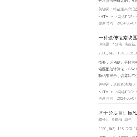
分块算法来确定的，实
<HTML>
<网络PDF>
更新时间：2024-05-07
一种遗传搜索块
许悦雷, 毕笃彦, 毛百新,
2001, 6(2): 164. DOI: 
摘要：运动估计是帧间
索匹配估计算法（GS
验结果显示，该算法不
关键词：遗传算法;块运
<HTML>
<网络PDF>
更新时间：2024-05-07
基于分块自适应
骆长江, 俞能海, 周亮
2001, 6(2): 168. DOI: 