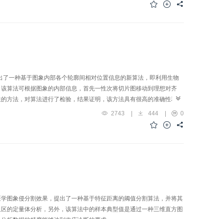
出了一种基于图象内部各个轮廓间相对位置信息的新算法，即利用生物
，该算法可根据图象的内部信息，首先一性次将切片图移动到理想对齐
性的方法，对算法进行了检验，结果证明，该方法具有很高的准确性和实
2743
|
444
|
0
医学图象侵分割效果，提出了一种基于特征距离的阈值分割算法，并将其
血区的定量体分析，另外，该算法中的样本典型值是通过一种三维直方图