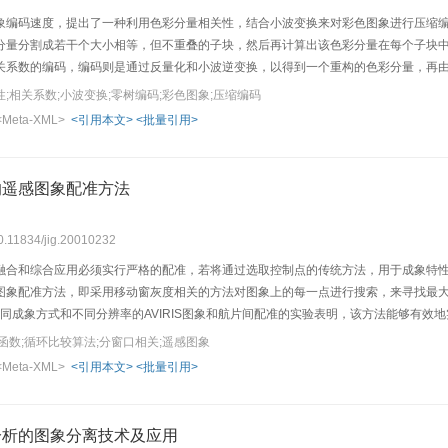
象编码速度，提出了一种利用色彩分量相关性，结合小波变换来对彩色图象进行压缩编
分量分割成若干个大小相等，但不重叠的子块，然后再计算出该色彩分量在每个子块
关系数的编码，编码则是通过反量化和小波逆变换，以得到一个重构的色彩分量，再由
实验结果表明，该方法不仅编（解）码速度快，而且有较好的信噪比、压缩比及视觉
;相关系数;小波变换;零树编码;彩色图象;压缩编码
<Meta-XML>
<引用本文>
<批量引用>
的遥感图象配准方法
10.11834/jig.20010232
融合和综合应用必须实行严格的配准，若将通过选取控制点的传统方法，用于成象特
图象配准方法，即采用移动窗灰度相关的方法对图象上的每一点进行搜索，来寻找最
不同成象方式和不同分辨率的AVIRIS图象和航片间配准的实验表明，该方法能够有
函数;循环比较算法;分窗口相关;遥感图象
<Meta-XML>
<引用本文>
<批量引用>
分析的图象分离技术及应用