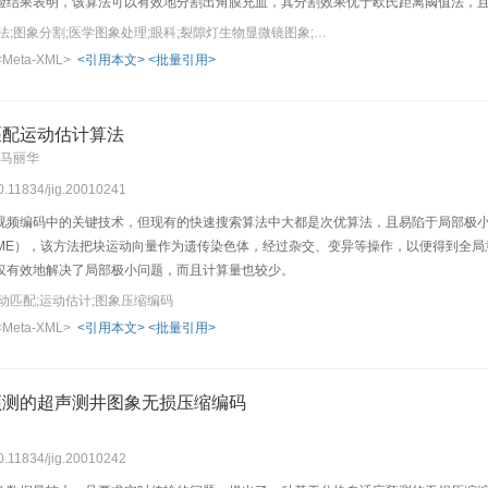
验结果表明，该算法可以有效地分割出角膜充血，其分割效果优于欧氏距离阈值法，
关键词：特征距离;阈值法;图象分割;医学图象处理;眼科;裂隙灯生物显微镜图象;诊断
<Meta-XML>
<引用本文>
<批量引用>
匹配运动估计算法
 马丽华
10.11834/jig.20010241
视频编码中的关键技术，但现有的快速搜索算法中大都是次优算法，且易陷于局部极
AME），该方法把块运动向量作为遗传染色体，经过杂交、变异等操作，以便得到全
仅有效地解决了局部极小问题，而且计算量也较少。
动匹配;运动估计;图象压缩编码
<Meta-XML>
<引用本文>
<批量引用>
预测的超声测井图象无损压缩编码
10.11834/jig.20010242