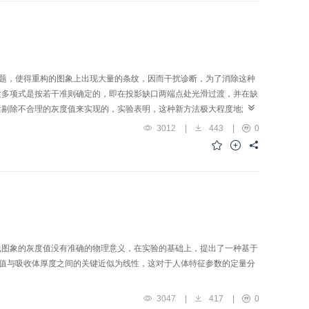
问题，使得重构的图象上出现大量的条纹，因而干扰诊断，为了消除这种
次多项式是按若干准则确定的，即在投影缺口两端点处光滑过渡，并在缺
后剔除不合理的灰度值来实现的，实验表明，这种新方法极大程度地消除
3012
|
443
|
0
线图象的灰度值没有准确的物理意义，在实验的基础上，提出了一种基于
值与吸收体厚度之间的关键近似为线性，这对于人体特征参数的定量分
3047
|
417
|
0