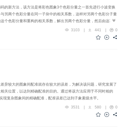
码的新方法，该方法是将彩色图象3个色彩分量之一首先进行小波变换
中与另两个色彩分量在同一子块中的相关系数，这样对另两个色彩分子量
这个色彩分量和重构的相关系数，解出另两个色彩分量，然后由这3个
效果。
3103
|
441
|
0
性差异较大的图象间配准就存在较大的误差，为解决该问题，研究发展了
大相关位置，以达到精确配准的目的。通过将该方法应用于不同时相的
效地实现复杂图象间的精确配准，配准误差已达到子象素级水平。
3531
|
580
|
0