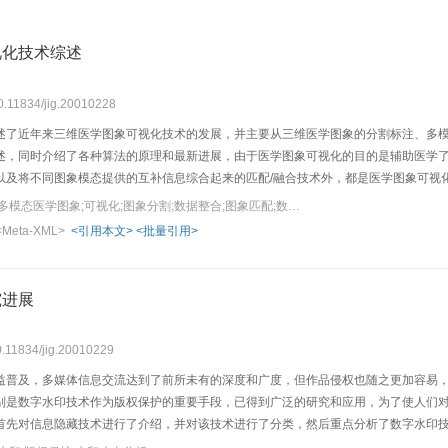
视化技术综述
10.11834/jig.20010228
述了近年来三维医学图象可视化技术的发展，并主要从三维医学图象的分割标注、多模
述，同时介绍了各种算法的原理和最新进展，由于医学图象可视化的目的是辅助医学
以及将不同图象模态提供的互补信息综合起来的匹配/融合技术外，都是医学图象可视
性和发展前景。
关键词：三维医学图象;多模态医学图象;可视化;图象分割;数据整合;图象匹配;数据融合;影像诊断
<Meta-XML>
<引用本文>
<批量引用>
究进展
10.11834/jig.20010229
益普及，多媒体信息交流达到了前所未有的深度和广度，但作品侵权也随之更加容易
别是数字水印技术作为版权保护的重要手段，已得到广泛的研究和应用，为了使人们
首先对信息隐藏技术进行了介绍，并对该技术进行了分类，然后重点分析了数字水印
可能的方向。