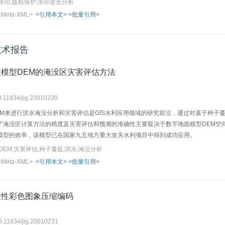
水印;版权保护;水印攻击分析
<Meta-XML>
<引用本文>
<批量引用>
技术报告
模型DEM的淹没区灾害评估方法
10.11834/jig.20010230
EM来进行洪水淹没分析和灾害评估是GIS水利应用领域的研究前沿，通过对基于种子
了淹没区计算方法的精度及灾害评估和预测的准确性主要取决于数字地面模型DEM空
模型的效率，该模型已在国家九五地方重大攻关水利项目中得到成功应用。
EM;灾害评估;种子蔓延;洪水;淹没分析
<Meta-XML>
<引用本文>
<批量引用>
关性彩色图象压缩编码
10.11834/jig.20010231