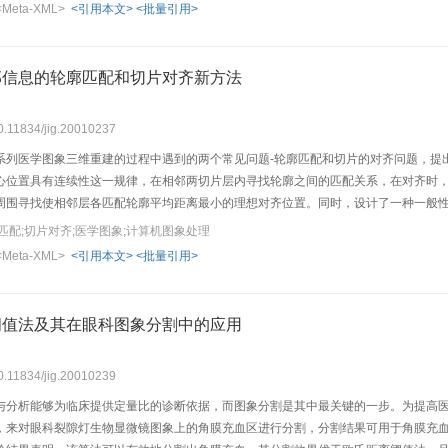
<Meta-XML>
<引用本文>
<批量引用>
部信息的轮廓匹配和切片对齐新方法
10.11834/jig.20010237
系列医学图象三维重建的过程中遇到的两个常见问题-轮廓匹配和切片的对齐问题，提
心位置具有连续性这一规律，在相邻两切片层内寻找轮廓之间的匹配关系，在对齐时
周围寻找使相邻层各匹配轮廓平均距离最小的理想对齐位置。同时，设计了一种一般
匹配;切片对齐;医学图象;计算机图象处理
<Meta-XML>
<引用本文>
<批量引用>
阈值法及其在眼科图象分割中的应用
10.11834/jig.20010239
与分析能够为临床提供定量比的诊断依据，而图象分割是其中最关键的一步。为提高
，来对眼科裂隙灯生物显微镜图象上的角膜充血区进行分割，分割结果可用于角膜充