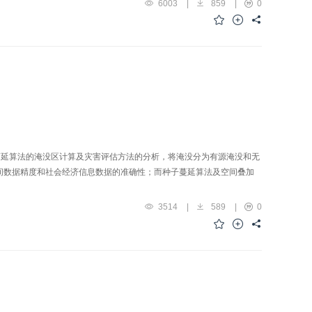
6003
|
859
|
0
蔓延算法的淹没区计算及灾害评估方法的分析，将淹没分为有源淹没和无
间数据精度和社会经济信息数据的准确性；而种子蔓延算法及空间叠加
3514
|
589
|
0