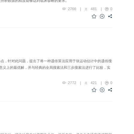
且分析数据的精度能够达到临床诊断的要求。
2766
|
481
|
0
小点，针对此问题，提出了将一种遗传算法应用于块运动估计中的遗传搜
局意义上的最优解，并与经典的全局搜索法和三步搜索法进行了比较，实
2772
|
421
|
0