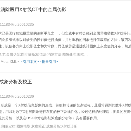
消除医用X射线CT中的金属伪影
10.11834/jig.20010235
技术已是医疗领域最重要的诊断手段之一，但实践中有时会碰到金属异物吸收X射线等
四次多项式来以对缺失的投影值进行插值，并对重构的图象进行值裁剪的方法，该四
性，以使各方向上投影值之和为常数，而值裁剪是通过统计图象上灰度值的分布，然
高图象的对比度。
关键词：计算机断层成象术;金属伪影;医疗诊断;插值法;消除方法;图象处理;四次多项式
<Meta-XML>
<引用本文>
<批量引用>
成象分析及校正
10.11834/jig.20010236
的形成是一个X射线信息影象的形成、转换和传递的复杂过程，且通常得到的数字X射
型，用以对数字X射线图象进行灰度的校正及线性化，经过这样的处理后，图象的灰度
流的分析，以及在DSA中对造影剂浓度的分析等）具有重要作用。
;朗伯定律;图象模型;灰度校正;成象分析;X射线诊断