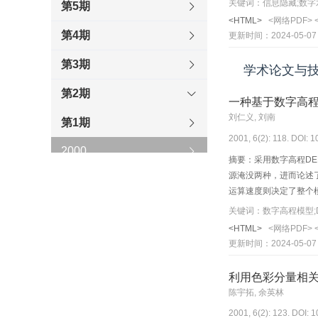
关键词：信息隐藏;数字
第5期
<HTML>
<网络PDF>
第4期
更新时间：2024-05-07
第3期
学术论文与
第2期
一种基于数字高程
刘仁义, 刘南
第1期
2001, 6(2): 118. DOI: 
2000
摘要：采用数字高程D
源淹没两种，进而论述
1999
运算速度则决定了整个
1998
关键词：数字高程模型;D
<HTML>
<网络PDF>
1997
更新时间：2024-05-07
1996
利用色彩分量相
陈宇拓, 余英林
2001, 6(2): 123. DOI: 