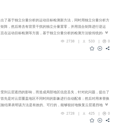
提出了基于独立分量分析的运动目标检测新方法，同时用独立分量分析方
合矩阵，然后将含有背景干扰的独立分量置零，并用混合矩阵进行逆运
而且在运动目标检测等方面，基于独立分量分析的检测方法较传统的检测
2738
|
533
|
0
常受到云层遮挡的影响，而造成局部地区信息丢失，针对此问题，提出了
即首先是对云层覆盖地区不同时间的影象进行自动配准；然后对用来替换
，实验结果表明该方法是有效的、可行的，能够较好地恢复云层遮挡地区的
2728
|
425
|
0