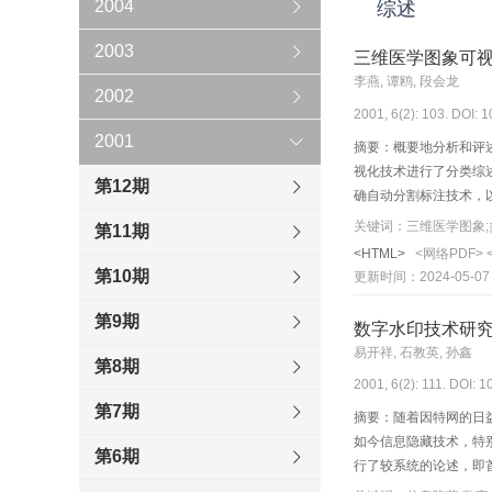
2004
综述
2003
三维医学图象可
李燕, 谭鸥, 段会龙
2002
2001, 6(2): 103. DOI: 
2001
摘要：概要地分析和评
视化技术进行了分类综
第12期
确自动分割标注技术，
视化领域中最具有挑战
第11期
<HTML>
<网络PDF>
第10期
更新时间：2024-05-07
第9期
数字水印技术研
易开祥, 石教英, 孙鑫
第8期
2001, 6(2): 111. DOI: 
第7期
摘要：随着因特网的日
如今信息隐藏技术，特
第6期
行了较系统的论述，即
其应用前景指出了一些