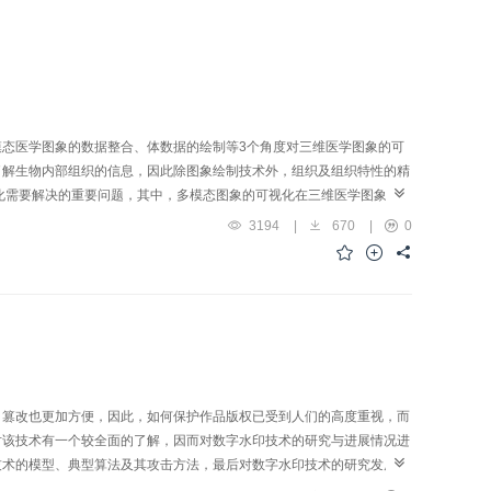
态医学图象的数据整合、体数据的绘制等3个角度对三维医学图象的可
了解生物内部组织的信息，因此除图象绘制技术外，组织及组织特性的精
化需要解决的重要问题，其中，多模态图象的可视化在三维医学图象可
3194
|
670
|
0
，篡改也更加方便，因此，如何保护作品版权已受到人们的高度重视，而
对该技术有一个较全面的了解，因而对数字水印技术的研究与进展情况进
技术的模型、典型算法及其攻击方法，最后对数字水印技术的研究发展及