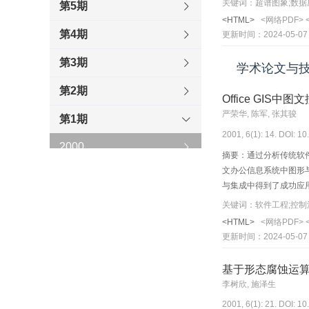
关键词：超谱图象;数据
第5期
进行了全面的综述，并
<HTML>
<网络PDF>
给出了相应的结论和进
第4期
更新时间：2024-05-07
第3期
学术论文与
第2期
Office GI
严荣华, 陈军, 张其骏
第1期
2001, 6(1): 14. DOI: 1
2000
摘要：通过分析传统软
文办公信息系统中图形
1999
与集成中得到了成功应
1998
<HTML>
<网络PDF>
1997
更新时间：2024-05-07
1996
基于形态腐蚀运
李树欣, 施泽生
2001, 6(1): 21. DOI: 1