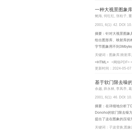
一种大视景图象
鲍海, 何红红, 张粒子, 
2001, 6(1): 42. DOI: 1
摘要：针对大视景图象
给出图形库、映射库的
字节图象用不到3Mby
关键词：图象库;映射库
<HTML>
<网络PDF>
更新时间：2024-05-07
基于软门限去噪
余越, 薛永林, 李凤亭, 
2001, 6(1): 46. DOI: 1
摘要：在详细地分析了
Donoho的软门限
提出了这在图象的压缩
比硬门限方法具有更好
关键词：子波变换;图象