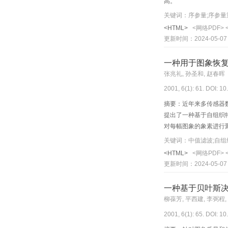
高。
关键词：序参量;序参量
<HTML>
<网络PDF>
更新时间：2024-05-07
一种用于图象恢
张兆礼, 孙圣和, 赵春晖
2001, 6(1): 61. DOI: 1
摘要：近年来多传感器
提出了一种基于自组织
对每幅图象的象素进行
关键词：中值滤波;自组
<HTML>
<网络PDF>
更新时间：2024-05-07
一种基于贝叶斯
柳葆芳, 平西建, 李弼程,
2001, 6(1): 65. DOI: 1