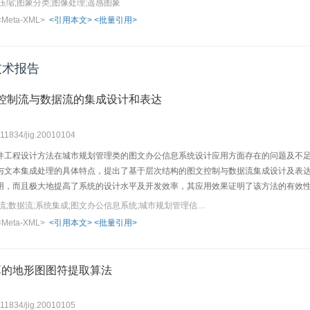
压缩;图象分类;图像处理;遥感图象
对二者在应用中的相同之处和不同点作了比较分析，在此基础上，结合具体实例分别
<Meta-XML>
<引用本文>
<批量引用>
一步研究的建议。
技术报告
S中图文控制流与数据流的集成设计和表达
0.11834/jig.20010104
件工程设计方法在城市规划管理类的图文办公信息系统设计应用方面存在的问题及不
与文本集成处理的具体特点，提出了基于层次结构的图文控制与数据流集成设计及表
用，而且极大地提高了系统的设计水平及开发效率，其应用效果证明了该方法的有效
关键词：软件工程;控制流;数据流;系统集成;图文办公信息系统;城市规划管理信息系统;GIS
<Meta-XML>
<引用本文>
<批量引用>
算的地形图图符提取算法
0.11834/jig.20010105