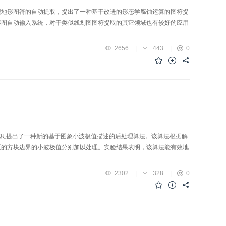
现地形图符的自动提取，提出了一种基于改进的形态学腐蚀运算的图符提
形图自动输入系统，对于类似线划图图符提取的其它领域也有较好的应用
2656
|
443
|
0
识,提出了一种新的基于图象小波极值描述的后处理算法。该算法根据解
区的方块边界的小波极值分别加以处理。实验结果表明，该算法能有效地
2302
|
328
|
0