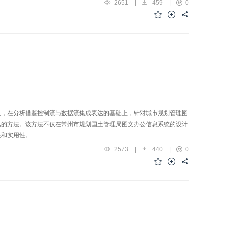
2651
|
459
|
0
介绍了进行超谱图象分类和压缩的过程，并进行了计算机模拟仿真，最后
足，在分析借鉴控制流与数据流集成表达的基础上，针对城市规划管理图
达的方法。该方法不仅在常州市规划国土管理局图文办公信息系统的设计
性和实用性。
2573
|
440
|
0