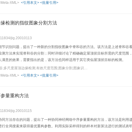
<Meta-XML>
<引用本文>
<批量引用>
边缘检测的指纹图象分割方法
0.11834/jig.20010113
细节识别问题，提出了一种新的分割指纹图象中脊和谷的方法。该方法是上述脊和谷看
检测方法来实现脊和谷的分割；同时详细讨论了精确确定屋顶状目标所需的尺度范围
人满意的效果，需要指出的是，该方法也同样适用于其它类似屋顶状目标的检测。
关键词：指纹图象;脊和谷;多尺度屋顶边缘检测;有效尺度范围;图象分割;图象识别
<Meta-XML>
<引用本文>
<批量引用>
序参量重构方法
0.11834/jig.20010115
协同方法存在的问题，提出了一种协同神经网络中序参量重构的方法，该方法是利用
进行全局搜索来获得最优重构参数。利用实际采样得到的样本对新算法进行的测试表