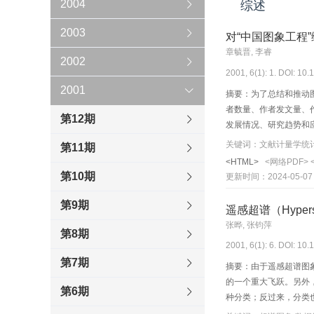
2004
综述
2003
对“中国图象工程
章毓晋, 李睿
2002
2001, 6(1): 1. DOI: 10
2001
摘要：为了总结和推动
者数量、作者发文量、
第12期
发展情况、研究趋势和
关键词：文献计量学统计
第11期
<HTML>
<网络PDF>
第10期
更新时间：2024-05-07
第9期
遥感超谱（Hyper
张晔, 张钧萍
第8期
2001, 6(1): 6. DOI: 10
第7期
摘要：由于遥感超谱图
的一个重大飞跃。另外
第6期
种分类；反过来，分类
于分类结果的错分概率