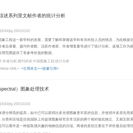
”综述系列里文献作者的统计分析
.11834/jig.20010102
图象工程这一新学科的发展，需要了解和掌握该学科有关科技人员的情况，为此根据文
作者合著量、篇均作者数、活跃作者群、作者增复量等进行了统计分析。该项工作为
应用范围提供了有参考价值的数据。
;作者分析;期刊评述;中国图象工程;统计分析
<Meta-XML>
<引用本文>
<批量引用>
spectral）图象处理技术
.11834/jig.20010103
象谱分辨高的提高，如今已可以获得比多光谱图象更丰富的信息，并使得许多原先用
，分类和压缩是目前国际上对超谱图象研究非常活跃的两个相对彼此独立、又相互联
也可以看作是一种提取感兴趣的地物信息的压缩。两者的差别主要在于评价最后处理
。由于两者具有内在的相互联系，因此在实现算法上有许多相似之处，为了使人们对