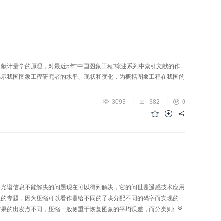
献计量学的原理，对最近5年“中国图象工程”综述系列中索引文献的作
揭示我国图象工程研究者的水平、现状和变化，为概括图象工程在我国的
3093
|
382
|
0
多光谱信息不能解决的问题现在可以得到解决，它的问世是遥感技术应用
系的专题，因为压缩可以看作是给不同的子块分配不同的码字而实现的一
结果的出发点不同，压缩一般侧重于恢复图象的平均误差，而分类则侧重
其发展的现状有所了解，因此对目前超谱图象分类和压缩广泛应用的方法