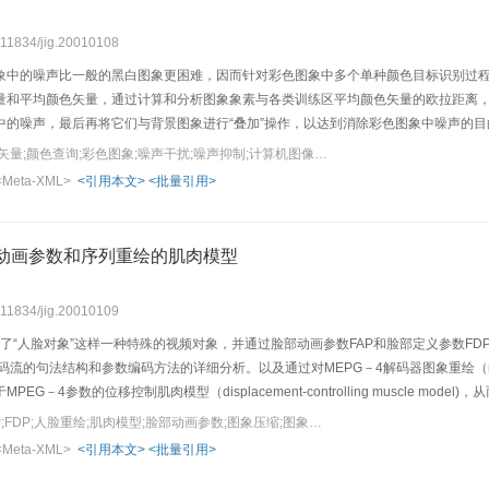
0.11834/jig.20010108
象中的噪声比一般的黑白图象更困难，因而针对彩色图象中多个单种颜色目标识别过
量和平均颜色矢量，通过计算和分析图象象素与各类训练区平均颜色矢量的欧拉距离
中的噪声，最后再将它们与背景图象进行“叠加”操作，以达到消除彩色图象中噪声的
标和复杂背景等组成的彩色图象的噪声抑制。
关键词：目标分割;颜色矢量;颜色查询;彩色图象;噪声干扰;噪声抑制;计算机图像处理
<Meta-XML>
<引用本文>
<批量引用>
部动画参数和序列重绘的肌肉模型
0.11834/jig.20010109
义了“人脸对象”这样一种特殊的视频对象，并通过脸部动画参数FAP和脸部定义参数F
码流的句法结构和参数编码方法的详细分析。以及通过对MEPG－4解码器图象重绘（ren
EG－4参数的位移控制肌肉模型（displacement-controlling muscle mo
关键词：MPEG－4;FAP;FDP;人脸重绘;肌肉模型;脸部动画参数;图象压缩;图象编码
<Meta-XML>
<引用本文>
<批量引用>