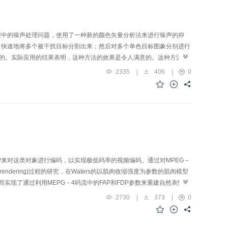
程中的噪声处理问题，使用了一种新的颜色矢量分析法来进行噪声的抑
，快速地将多个被干扰目标分割出来；然后对多个单色目标图象分别进行
目的。实际应用的结果表明，这种方法的效果是令人满意的。这种方法主
2335
|
406
|
0
DP来对这类对象进行编码，以实现极低码率的视频编码。通过对MPEG－
dering)过程的研究，在Waters的以肌肉收缩强度为参数的肌肉模型
del)，从而实现了通过利用MEPG－4码流中的FAP和FDP参数来重建自然表情的
2730
|
373
|
0