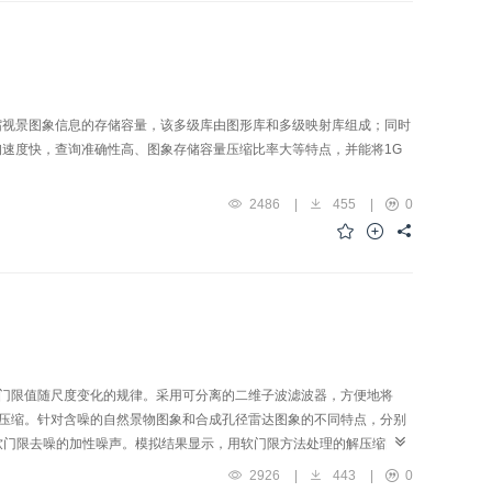
缩视景图象信息的存储容量，该多级库由图形库和多级映射库组成；同时
速度快，查询准确性高、图象存储容量压缩比率大等特点，并能将1G
2486
|
455
|
0
及门限值随尺度变化的规律。采用可分离的二维子波滤波器，方便地将
了压缩。针对含噪的自然景物图象和合成孔径雷达图象的不同特点，分别
软门限去噪的加性噪声。模拟结果显示，用软门限方法处理的解压缩图象
2926
|
443
|
0