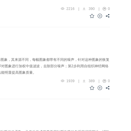
2216
|
390
|
0
形图象，其来源不同，每幅图象都带有不同的噪声，针对这种图象的恢复
即对图象进行加权中值滤波，去除部分噪声；第2步利用自组织神经网络
法能明显提高图象质量。
1939
|
389
|
0