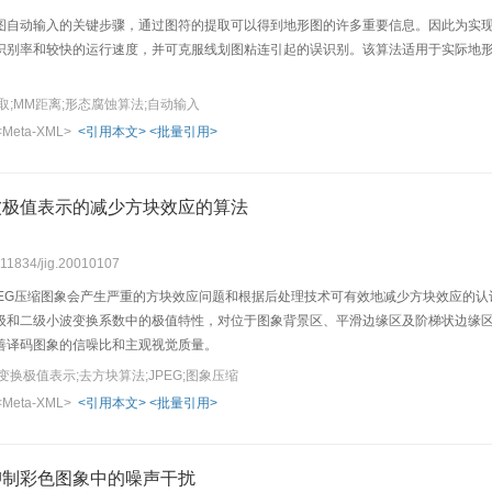
图自动输入的关键步骤，通过图符的提取可以得到地形图的许多重要信息。因此为实
识别率和较快的运行速度，并可克服线划图粘连引起的误识别。该算法适用于实际地
取;MM距离;形态腐蚀算法;自动输入
<Meta-XML>
<引用本文>
<批量引用>
波极值表示的减少方块效应的算法
0.11834/jig.20010107
PEG压缩图象会产生严重的方块效应问题和根据后处理技术可有效地减少方块效应的认
级和二级小波变换系数中的极值特性，对位于图象背景区、平滑边缘区及阶梯状边缘
善译码图象的信噪比和主观视觉质量。
换极值表示;去方块算法;JPEG;图象压缩
<Meta-XML>
<引用本文>
<批量引用>
抑制彩色图象中的噪声干扰