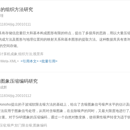
库的组织方法研究
董瑾
0.11834/jig.20010111
具有存储信息量巨大和基本构成图形有限的特点，提出了多级库的思路，用以大量压
构成方法及图形与地理位置间的映射关系和基本图形的提取方法。这种数据库具有查询
te的空间存储。
;计算机成象;组织方法;视景库
<Meta-XML>
<引用本文>
<批量引用>
的图象压缩编码研究
葛成辉
0.11834/jig.20010112
Donoho提出的子波域软限去噪方法的基础上，给出了含噪图象信号噪声水平的估计
去噪方法应用于图象信号处理，从而对含噪图象，在去除噪声的同时，又最大限度地进行
方案。对于SAR图象的压缩编码，通过一个自然对数变换，使得乘性噪声转变为适于
的视觉质量，因而该方法是解决含噪图象压缩编码的有效技术。
压缩;噪声;软门限去噪;图象编码