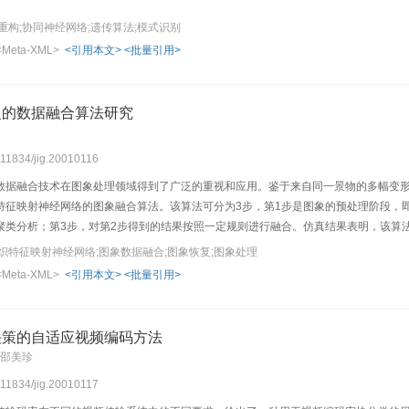
重构;协同神经网络;遗传算法;模式识别
<Meta-XML>
<引用本文>
<批量引用>
复的数据融合算法研究
0.11834/jig.20010116
数据融合技术在图象处理领域得到了广泛的重视和应用。鉴于来自同一景物的多幅变
特征映射神经网络的图象融合算法。该算法可分为3步，第1步是图象的预处理阶段，
聚类分析；第3步，对第2步得到的结果按照一定规则进行融合。仿真结果表明，该算
织特征映射神经网络;图象数据融合;图象恢复;图象处理
<Meta-XML>
<引用本文>
<批量引用>
决策的自适应视频编码方法
 邵美珍
0.11834/jig.20010117