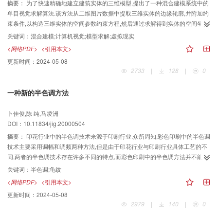
摘要：
为了快速精确地建立建筑实体的三维模型,提出了一种混合建模系统中的
单目视觉求解算法.该方法从二维图片数据中提取三维实体的边缘轮廓,并附加约
束条件,以构造三维实体的空间参数约束方程,然后通过求解得到实体的空间坐标
参数,再利用纹理提取及转换等技术,来实现从照片到计算机中三维真实感实体的
关键词：
混合建模;计算机视觉;模型求解;虚拟现实
创建.实验表明,该求解模型建模效率高、实用性强,能够用于大多数建筑实体的建
<网络PDF>
<引用本文>
模.
更新时间：
2024-05-08
2733
|
128
|
0
一种新的半色调方法
卜佳俊,陈 纯,马凌洲
DOI：10.11834/jig.20000504
摘要：
印花行业中的半色调技术来源于印刷行业.众所周知,彩色印刷中的半色调
技术主要采用调幅和调频两种方法,但是由于印花行业与印刷行业具体工艺的不
同,两者的半色调技术存在许多不同的特点,而彩色印刷中的半色调方法并不能直
接应用于印花行业,因此需要研究适合印花行业的半色调方法.针对印花行业的特
关键词：
半色调;龟纹
点,本文提出了一种全新的挂网算法.该算法不仅能够满足印花行业特定工艺的需
<网络PDF>
<引用本文>
要,而且从根本上解决了印制云纹图案时容易产生龟纹的现象.此算法已在
更新时间：
2024-05-08
Windows 98平台上实现,并在实际生产中应用.
2979
|
140
|
0