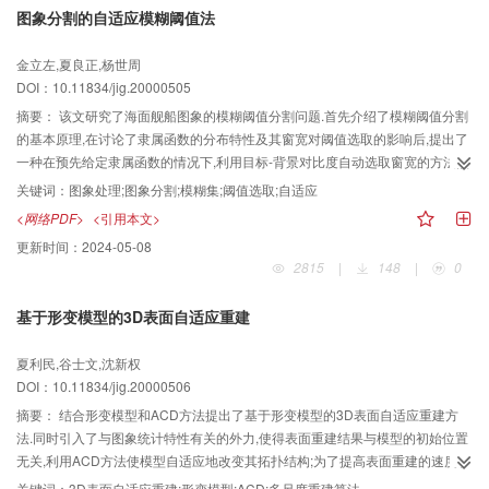
图象分割的自适应模糊阈值法
金立左,夏良正,杨世周
DOI：10.11834/jig.20000505
摘要：
该文研究了海面舰船图象的模糊阈值分割问题.首先介绍了模糊阈值分割
的基本原理,在讨论了隶属函数的分布特性及其窗宽对阈值选取的影响后,提出了
一种在预先给定隶属函数的情况下,利用目标-背景对比度自动选取窗宽的方法,并
给出了根据目标与摄像机间的相对距离估计目标-背景对比度的算法.其应用于智
关键词：
图象处理;图象分割;模糊集;阈值选取;自适应
能电视跟踪系统,对不同距离、不同对比度的海面舰船图象进行了阈值分割实验,
<网络PDF>
<引用本文>
结果表明该方法具有较强的场景适应能力.
更新时间：
2024-05-08
2815
|
148
|
0
基于形变模型的3D表面自适应重建
夏利民,谷士文,沈新权
DOI：10.11834/jig.20000506
摘要：
结合形变模型和ACD方法提出了基于形变模型的3D表面自适应重建方
法.同时引入了与图象统计特性有关的外力,使得表面重建结果与模型的初始位置
无关,利用ACD方法使模型自适应地改变其拓扑结构;为了提高表面重建的速度和
鲁棒性,提出了多尺度重建算法.该方法适用于形状、结构复杂的物体重建,实验结
关键词：
3D表面自适应重建;形变模型;ACD;多尺度重建算法