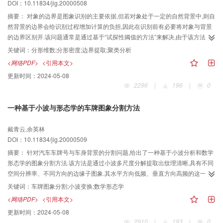
DOI：10.11834/jig.20000508
摘要：
对象的边界是图象识别的主要依据,但若对象处于一定的自然背景中,则自
然背景的边界会给识别过程增加计算的负担,因此在识别前有必要将对象与背景
的边界区别开.该问题通常是通过基于“试探性阈值的方法”来解决,由于该方法未
考虑边界点的局部特性,故该方法不能保留对象的细节.为了解决这一问题,提出了
关键词：
分形维数;分形密度;边界提取;聚类分析
一种将人造物边界从自然背景中分离出来的基于分形几何的新算法.该算法基于
<网络PDF>
<引用本文>
对边界点的梯度强度阈值与曲线分形维数的考虑,用聚类分析的方法对边界点进
更新时间：
2024-05-08
行筛选,并利用以云,树丛为背景的飞机图象为实验对象,来验证该算法的有效性与
2296
|
196
|
0
优越性.在这些例子中,可以看到大量自然背景的边界被滤掉了,而飞机的局部细节
得到了保留.最后又进一步探讨了该算法的适用范围.
一种基于小波与形态学的车牌图象分割方法
戴青云,余英林
DOI：10.11834/jig.20000509
摘要：
针对汽车车牌号与车身背景的分割问题,给出了一种基于小波分析和数学
形态学的图象分割方法.该方法是通过小波多尺度分解提取出纹理清晰,具有不同
空间分辨率、不同方向的边缘子图象.其水平方向低频、垂直方向高频的这一细
节分量,主要代表车牌的目标区域.然后,用数学形态学方法对小波分解后的细节图
关键词：
车牌图象分割;小波变换;数学形态学
象进行一系列的形态运算,进一步消除无用信息和噪声,以找准车牌位置.用该方法
<网络PDF>
<引用本文>
对在不同照明条件下所采集到的一系列车头、车尾图象进行了大量的实验.实验
更新时间：
2024-05-08
结果表明,该方法定位效果好,分割精度高,适于对有噪声的车牌图象进行分割.
2910
|
193
|
0