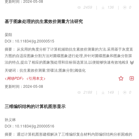
更新时间：
2024-05-08
于两类图象噪声和冗余分支的消除方法.
2459
|
136
|
0
基于图象处理的抗生素效价测量方法研究
晏阳
DOI：10.11834/jig.20000515
摘要：
从实用的角度分析了计算机辅助抗生素效价测量的方法.采用基于灰度直
方图的自适应图象分割方法对菌碟图象进行处理,并针对菌碟图象和图象分割算
法的特点,提出了相应的图象预处理和目标筛选算法,以便能够快速有效地检测出
抗生素形成的抑菌圈图象,最后根据生物检定的理论依据,计算出抗生素的效价.
关键词：
抗生素效价测量;管碟法;图象分割;阈值化
<网络PDF>
<引用本文>
更新时间：
2024-05-08
2188
|
149
|
0
三维编织结构的计算机图形显示
孙义林
DOI：10.11834/jig.20000516
摘要：
通过计算机图形建模解决了三维编织复合材料内部编织结构分析困难的