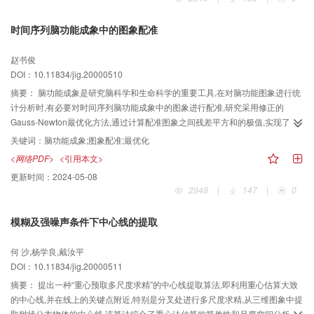
时间序列脑功能成象中的图象配准
赵书俊
DOI：10.11834/jig.20000510
摘要：
脑功能成象是研究脑科学和生命科学的重要工具,在对脑功能图象进行统
计分析时,有必要对时间序列脑功能成象中的图象进行配准,研究采用修正的
Gauss-Newton最优化方法,通过计算配准图象之间残差平方和的极值,实现了时
间序列脑功能图象的高精度配准.
关键词：
脑功能成象;图象配准;最优化
<网络PDF>
<引用本文>
更新时间：
2024-05-08
2948
|
147
|
0
模糊及强噪声条件下中心线的提取
何 沙,杨学良,戴汝平
DOI：10.11834/jig.20000511
摘要：
提出一种“重心预取多尺度求精”的中心线提取算法,即利用重心估算大致
的中心线,并在线上的关键点附近,特别是分叉处进行多尺度求精,从三维图象中提
取树状分支物体的中心线.该算法综合了重心法估算的简单性和尺度空间分析法