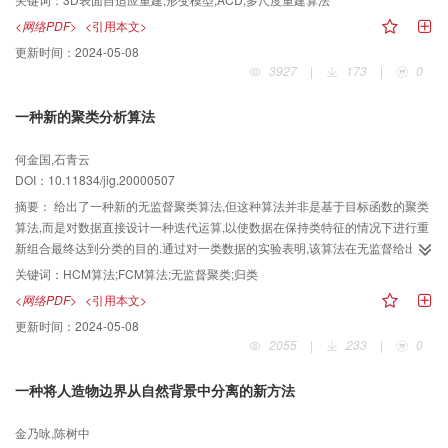
果证明了该方法的有效性.
<网络PDF>
<引用本文>
更新时间：
2024-05-08
3927
|
173
|
0
一种新的聚类分析算法
何金国,石青云
DOI：10.11834/jig.20000507
摘要：
给出了一种新的无监督聚类算法,但这种算法并非是基于目标函数的聚类
算法,而是对数据直接设计一种迭代运算,以使数据在保持类特征的情况下进行重
新组合最终达到分类的目的.通过对一类数据的实验表明,该算法在无监督给出类
数方面具有较好的鲁棒性;另外,该算法在数据的准确归类、无监督聚类、确定性,
关键词：
HCM算法;FCM算法;无监督聚类;归类
以及对特殊类分布的适用性等方面均优于HCM和FCM算法.
<网络PDF>
<引用本文>
更新时间：
2024-05-08
2055
|
233
|
0
一种将人造物边界从自然背景中分离的新方法
金乃咏,陈树中