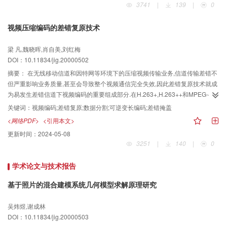
3741
|
139
|
0
术应用的人员查阅有关文献提供了方便,并对期刊编者和论文作者有参考作用.
视频压缩编码的差错复原技术
梁 凡,魏晓晖,肖自美,刘红梅
DOI：10.11834/jig.20000502
摘要：
在无线移动信道和因特网等环境下的压缩视频传输业务,信道传输差错不
但严重影响业务质量,甚至会导致整个视频通信完全失效,因此差错复原技术就成
为易发生差错信道下视频编码的重要组成部分.在H.263+,H.263++和MPEG-4等
视频编码标准中均采用了若干差错复原技术或工具.该文对目前各种新的视频编
关键词：
视频编码;差错复原;数据分割;可逆变长编码;差错掩盖
码标准中所应用的一些差错复原技术,如重同步、数据分割、可逆变长编码、参
<网络PDF>
<引用本文>
考图象选择、差错掩盖等的内容、原理进行了详细的叙述.并利用第三代移动通
更新时间：
2024-05-08
信系统的信道模型进行了差错复原技术的实验.结果表明,在应用了差错复原技术
3251
|
140
|
0
后重建图象的主客观质量均得到了明显的改善.
学术论文与技术报告
基于照片的混合建模系统几何模型求解原理研究
吴炜煜,谢成林
DOI：10.11834/jig.20000503