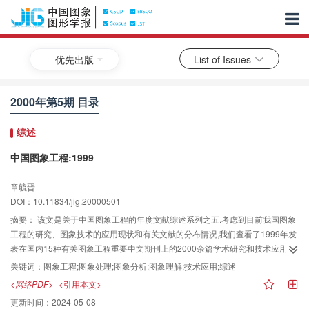
优先出版
List of Issues
2000年第5期 目录
综述
中国图象工程:1999
章毓晋
DOI：10.11834/jig.20000501
摘要：
该文是关于中国图象工程的年度文献综述系列之五.考虑到目前我国图象
工程的研究、图象技术的应用现状和有关文献的分布情况,我们查看了1999年发
表在国内15种有关图象工程重要中文期刊上的2000余篇学术研究和技术应用论
文,从中选出属于图象工程领域的近400篇有关文献,根据其主要内容进行了分类
关键词：
图象工程;图象处理;图象分析;图象理解;技术应用;综述
和统计,并对结果进行了分析讨论.另外,还对1995~1999年图象工程文献综述系
<网络PDF>
<引用本文>
列进行了小结,以期能更好地分析上世纪最后几年中国图象工程的发展情况.该小
更新时间：
2024-05-08
结概括反映了图象工程在我国的发展情况和现状,对从事图象工程研究和图象技