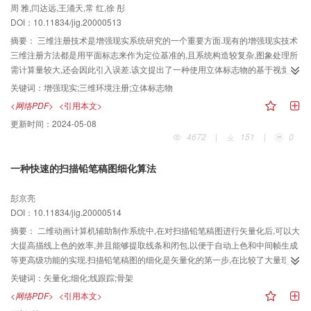
周 雅,闫达远,王涌天,常 红,徐 彤
DOI：10.11834/jig.20000513
摘要：
三维注册技术是增强现实系统研究的一个重要方面.现有的增强现实技术
三维注册方法都是用平面标志来作为定位基准的,且系统构造较复杂,图象处理所
需计算量较大,还会因此引入误差.该文提出了一种使用立体标志物的基于视觉的
三维注册方法.该方法只需要一个彩色CCD摄像机就可以完成三维环境注册,并且
关键词：
增强现实;三维环境注册;立体标志物
不需要进行复杂的图象处理运算.这种新方法能够有效简化注册系统和算法,并且
<网络PDF>
<引用本文>
能消除使用多个传感器的配合误差.
更新时间：
2024-05-08
4672
|
151
|
0
一种快速的扫描铅笔稿图细化算法
彭京亮
DOI：10.11834/jig.20000514
摘要：
二维动画计算机辅助制作系统中,在对扫描铅笔稿图进行矢量化后,可以大
大提高描线上色的效率,并且能够提取线条和闭包,以便于自动上色和中间帧生成
等更高级功能的实现.扫描铅笔稿图的细化是矢量化的第一步,在比较了大量现存
的图象细化算法后,提出了一种改进的非迭代线跟踪细化算法.该算法效率较高,只
关键词：
矢量化;细化;线跟踪;骨架
需对图象进行一遍扫描加两遍轮廓跟踪,就能较好地满足二维动画计算机辅助制
<网络PDF>
<引用本文>
作系统对细化效率的要求.该文还对算法的时间复杂性进行了详尽分析,并提出对