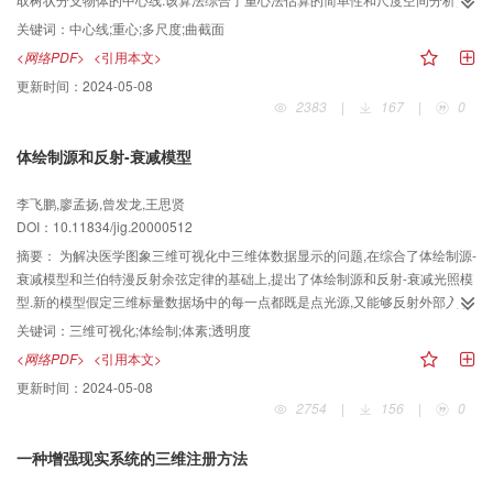
的准确性等特点,特别适合在边界模糊、强噪声条件下的应用.该算法已成功地应
关键词：
中心线;重心;多尺度;曲截面
用在医学CT心脏三维图象的可视化中,文中同时说明了如何从中心线生成曲截面
<网络PDF>
<引用本文>
展开图,首次实现了分支血管的曲截面显示.
更新时间：
2024-05-08
2383
|
167
|
0
体绘制源和反射-衰减模型
李飞鹏,廖孟扬,曾发龙,王思贤
DOI：10.11834/jig.20000512
摘要：
为解决医学图象三维可视化中三维体数据显示的问题,在综合了体绘制源-
衰减模型和兰伯特漫反射余弦定律的基础上,提出了体绘制源和反射-衰减光照模
型.新的模型假定三维标量数据场中的每一点都既是点光源,又能够反射外部入射
光,并且反射光的分布遵循兰伯特漫反射余弦定律.由以上假定推导出体绘制的基
关键词：
三维可视化;体绘制;体素;透明度
本运算公式.实验结果表明,体绘制源和反射-衰减模型是一种性能优良的体光照模
<网络PDF>
<引用本文>
型,其用于医学断层图象三维可视化能够生成逼真的显示图象.
更新时间：
2024-05-08
2754
|
156
|
0
一种增强现实系统的三维注册方法