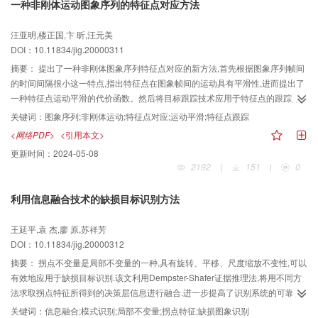
一种非刚体运动图象序列的特征点对应方法
汪亚明,楼正国,卞 昕,汪元美
DOI：10.11834/jig.20000311
摘要：
提出了一种非刚体图象序列特征点对应的新方法,首先根据图象序列帧间
的时间间隔很小这一特点,指出特征点在图象帧间的运动具有平滑性,进而提出了
一种特征点运动平滑的代价函数。然后将目标跟踪技术应用于特征点的跟踪,利
用两个一维卡尔曼滤波器分别对特征点的两个坐标进行预测跟踪。在图象帧间
关键词：
图象序列;非刚体运动;特征点对应;运动平滑;特征点跟踪
的特征点对应过程中,该文综合考虑了特征点的预测位置与实际位置之间的距离
<网络PDF>
<引用本文>
以及特征点的平滑代价函数等因素,从而使特征点的运动轨迹得到正确的延续。
更新时间：
2024-05-08
特征点的遮挡问题可以通过特征点跟踪过程中对特征点位置的预测得到解决。
2192
|
151
|
0
实验证明,该文方法
利用信息融合技术的缺损目标识别方法
王延平,袁 杰,廖 原,苏祥芳
DOI：10.11834/jig.20000312
摘要：
拐点不变量是局部不变量的一种,具有旋转、平移、尺度缩放不变性,可以
有效地应用于缺损目标识别.该文利用Dempster-Shafer证据推理法,将用不同方
法求取拐点特征所得到的决策层信息进行融合.进一步提高了识别系统的可靠性.
通过仿真实验对该方法进行了验证.
关键词：
信息融合;模式识别;局部不变量;拐点特征;缺损图象识别