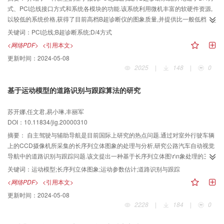
式、PCI总线接口方式和系统各模块的功能.该系统利用微机丰富的软硬件资源,
以较低的系统价格,获得了目前高档B超诊断仪的图象质量,并提供比一般低档B超
诊断仪强大得多的功能,足以满足普通用户的需求.同时该系统可实现许多在传统
关键词：
PCI总线;B超诊断系统;D/4方式
B超诊断仪上难以实现的功能(如电影回放,超声图象的存储、处理、传输,字符叠
<网络PDF>
<引用本文>
加,远程诊断等).该系统最大的特点是采用PCI总线将B超图象实时送入PC微机并
更新时间：
2024-05-08
采用PC微机的终端作为图象显示器,同时采用了D/4方式以提
2025
|
148
|
0
基于运动模型的道路识别与跟踪算法的研究
苏开娜,任文君,易小琳,丰丽军
DOI：10.11834/jig.20000310
摘要：
自主驾驶与辅助导航是目前国际上研究的热点问题.通过对室外行驶车辆
上的CCD摄像机所采集的长序列立体图象的处理与分析,研究公路汽车自动视觉
导航中的道路识别与跟踪问题.该文提出一种基于长序列立体图\r\n象处理的三维
运动参数估计算法,算法的核心是采用了能有效抑制噪声的边缘检测模板,建立了
关键词：
运动模型;长序列立体图象;运动参数估计;道路识别与跟踪
车辆行驶过程中的道路曲率动态模型、车自身的运动模型和摄像机的透视投影
<网络PDF>
<引用本文>
模型,并通过卡尔曼滤波器进行三维运动参数的估计.算法具有快速、鲁棒性好及
更新时间：
2024-05-08
实用性强的优点.文章还给出了在室外环境下拍摄的真实图象的实验结果.实验证
2228
|
184
|
0
明