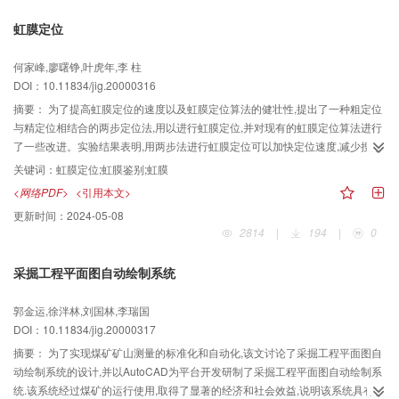
虹膜定位
何家峰,廖曙铮,叶虎年,李 柱
DOI：10.11834/jig.20000316
摘要：
为了提高虹膜定位的速度以及虹膜定位算法的健壮性,提出了一种粗定位
与精定位相结合的两步定位法,用以进行虹膜定位,并对现有的虹膜定位算法进行
了一些改进。实验结果表明,用两步法进行虹膜定位可以加快定位速度,减少搜索
计算的盲目性。
关键词：
虹膜定位;虹膜鉴别;虹膜
<网络PDF>
<引用本文>
更新时间：
2024-05-08
2814
|
194
|
0
采掘工程平面图自动绘制系统
郭金运,徐泮林,刘国林,李瑞国
DOI：10.11834/jig.20000317
摘要：
为了实现煤矿矿山测量的标准化和自动化,该文讨论了采掘工程平面图自
动绘制系统的设计,并以AutoCAD为平台开发研制了采掘工程平面图自动绘制系
统.该系统经过煤矿的运行使用,取得了显著的经济和社会效益,说明该系统具有很