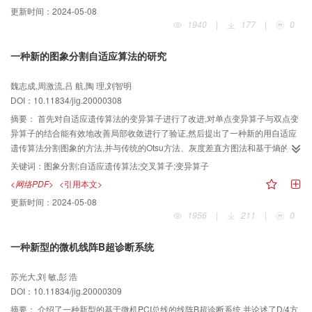
用小波变换的多分辨率特性,对DPIV图象(模拟和实际图象)进行去噪处理,并与维
更新时间：
2024-05-08
纳去噪和中值去噪进行比较
1940
|
177
|
0
一种新的图象分割自适应算法的研究
魏志成,周激流,吕 航,陶 理,刘智明
DOI：10.11834/jig.20000308
摘要：
首先对自适应遗传算法的变异算子进行了改进,对单点变异算子与双点变
异算子的结合能有效地改善局部收敛进行了验证,然后提出了一种新的用自适应
遗传算法分割图象的方法,并与传统的Otsu方法、灰度差直方图法和基于熵的方
法作了比较。实验表明,该文的算法可保留图象的大部分信息,对一些复杂图象的
关键词：
图象分割;自适应遗传算法;交叉算子;变异算子
处理能得到很好的处理结果,同时本文算法在时间上还有很大的优势.
<网络PDF>
<引用本文>
更新时间：
2024-05-08
1956
|
211
|
0
一种新型的微机线阵B超诊断系统
苏光大,刘 敏,彭 浩
DOI：10.11834/jig.20000309
摘要：
介绍了一种新型的基于微机PCI总线的线阵B超诊断系统,并论述了D/4方