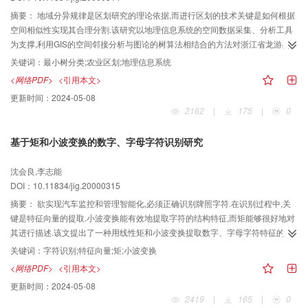
摘要：
地域分异规律是区划研究的理论依据,而进行区划的技术关键是如何根据
空间相似性实现其合理分割.该研究以地理信息系统的空间数据采集、分析工具
为支撑,利用GIS的空间邻接分析与图论的树算法相结合的方法对浙江省龙游县
农业分区进行了研究.利用该方法建立的自动分区模型,运行效率高,且分区结果与
关键词：
最小树分类;农业区划;地理信息系统
当地实际较为符合.
<网络PDF>
<引用本文>
更新时间：
2024-05-08
2162
|
175
|
0
基于矩和小波变换的数字、字母字符识别研究
沈会良,李志能
DOI：10.11834/jig.20000315
摘要：
欲实现汽车监控和管理智能化,必须正确识别牌照字符.在识别过程中,关
键是特征向量的提取.小波变换能有效地提取字符的结构特征,而矩能够很好地对
其进行描述.该文提出了一种用线性矩和小波变换提取数字、字母字符特征的方
法,实验证明该方法有很高的识别率,达到97%以上,能够有效地进行字符的分类,
关键词：
字符识别;特征向量;矩;小波变换
可满足实际应用.
<网络PDF>
<引用本文>
更新时间：
2024-05-08
2419
|
165
|
0