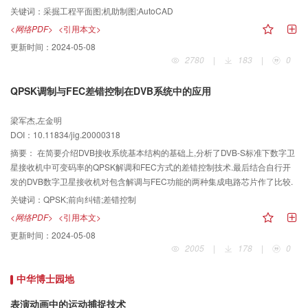
强的实用性、规范性、可靠性、灵活性和易操作性等特点.
关键词：
采掘工程平面图;机助制图;AutoCAD
<网络PDF>
<引用本文>
更新时间：
2024-05-08
2780
|
183
|
0
QPSK调制与FEC差错控制在DVB系统中的应用
梁军杰,左金明
DOI：10.11834/jig.20000318
摘要：
在简要介绍DVB接收系统基本结构的基础上,分析了DVB-S标准下数字卫
星接收机中可变码率的QPSK解调和FEC方式的差错控制技术.最后结合自行开
发的DVB数字卫星接收机对包含解调与FEC功能的两种集成电路芯片作了比较.
关键词：
QPSK;前向纠错;差错控制
<网络PDF>
<引用本文>
更新时间：
2024-05-08
2005
|
178
|
0
中华博士园地
表演动画中的运动捕捉技术