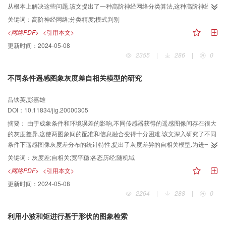
从根本上解决这些问题,该文提出了一种高阶神经网络分类算法,这种高阶神经网
络没有隐含层,从而也就没有了隐含层及其节点数的问题;它的模式划分界面是非
关键词：
高阶神经网络;分类精度;模式判别
线性的,从根本上解决了局部最小问题;同时它的训练速度更快,分类精度更高.该
<网络PDF>
<引用本文>
文详细介绍了这种高阶神经网络的构造、学习方法、模式分类方法和流程控制,
更新时间：
2024-05-08
并利用北京市沙河镇地区的高光谱数据进行了分类实验,取得了很好的结果。
2355
|
286
|
0
不同条件遥感图象灰度差自相关模型的研究
吕铁英,彭嘉雄
DOI：10.11834/jig.20000305
摘要：
由于成象条件和环境误差的影响,不同传感器获得的遥感图像间存在很大
的灰度差异,这使两图象间的配准和信息融合变得十分困难.该文深入研究了不同
条件下遥感图像灰度差分布的统计特性,提出了灰度差异的自相关模型.为进一步
的灰度差修正奠定了基础.实验结果表明,该自相关模型与从实际样本采样获取的
关键词：
灰度差;自相关;宽平稳;各态历经;随机域
自相关序列是基本一致的.这在信息融合和图象匹配技术领域都具有重要的意义.
<网络PDF>
<引用本文>
更新时间：
2024-05-08
2264
|
288
|
0
利用小波和矩进行基于形状的图象检索