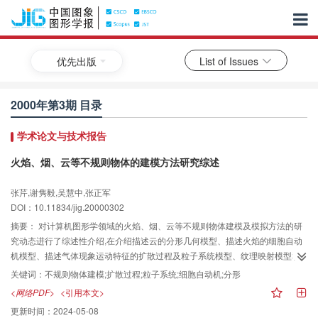
优先出版
List of Issues
2000年第3期 目录
学术论文与技术报告
火焰、烟、云等不规则物体的建模方法研究综述
张芹,谢隽毅,吴慧中,张正军
DOI：10.11834/jig.20000302
摘要：
对计算机图形学领域的火焰、烟、云等不规则物体建模及模拟方法的研
究动态进行了综述性介绍,在介绍描述云的分形几何模型、描述火焰的细胞自动
机模型、描述气体现象运动特征的扩散过程及粒子系统模型、纹理映射模型和
光照模型的基础上,分析和总结了几个主要方法的特点及使用场合.
关键词：
不规则物体建模;扩散过程;粒子系统;细胞自动机;分形
<网络PDF>
<引用本文>
更新时间：
2024-05-08