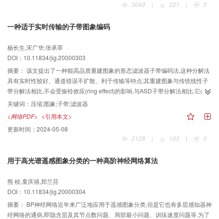
3049
|
221
|
0
一种适于实时传输的子带图象编码
杨长生,宋广华,张承萃
DOI：10.11834/jig.20000303
摘要：
该文提出了一种能高品质重建图象的形态滤波器子带编码法,这种分解法
具有实时性较好、通道错误不扩散、利于传输等特点;其重建图象与传统线性子
带分解法相比,不会受振铃效应(ring effect)的影响.与ASD子带分解法相比,它的
复杂度低,且采用了自适应压扩量化.通过与JPEG的比较显示,该方法在高保真压
关键词：
压缩;图象;子带;滤波器
缩(压缩率约4倍)的情况下,其PSNR和视觉效果接近于JPEG,而在复杂度、抗通
<网络PDF>
<引用本文>
道错误鲁棒性方面则明显优于JPEG.
更新时间：
2024-05-08
2128
|
163
|
0
用于高光谱遥感图象分类的一种高阶神经网络算法
熊 桢,童庆禧,郑兰芬
DOI：10.11834/jig.20000304
摘要：
BP神经网络近年来广泛地应用于遥感图象分类,但是它也有多层感知器神
经网络的通病,即隐含层及其节点数问题、局部最小问题、训练速度问题等.为了