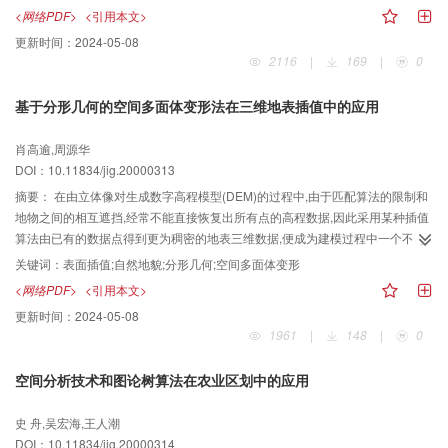
<网络PDF>
<引用本文>
更新时间：
2024-05-08
2116
|
169
|
0
基于分形几何的空间多面体变形法在三维地表插值中的应用
肖高逾,周源华
DOI：10.11834/jig.20000313
摘要：
在由立体像对生成数字高程模型(DEM)的过程中,由于匹配算法的限制和
地物之间的相互遮挡,经常不能直接恢复出所有点的高程数据,因此采用某种插值
算法由已有的数据点得到更为稠密的地表三维数据,便成为建模过程中一个不可
缺少的重要环节.该文在分形几何学的基础之上,提出了一个基于地表分形特性的
关键词：
表面插值;自然地貌;分形几何;空间多面体变形
空间多面体变形插值算法.该算法的独特之处在于,它可以在原始数据点杂乱和不
<网络PDF>
<引用本文>
规则分布的情况下得到接近于真实地貌的插值数据.最终的实验结果令人满意.
更新时间：
2024-05-08
1961
|
148
|
0
空间分析技术和图论树算法在农业区划中的应用
史 舟,吴宏海,王人潮
DOI：10.11834/jig.20000314