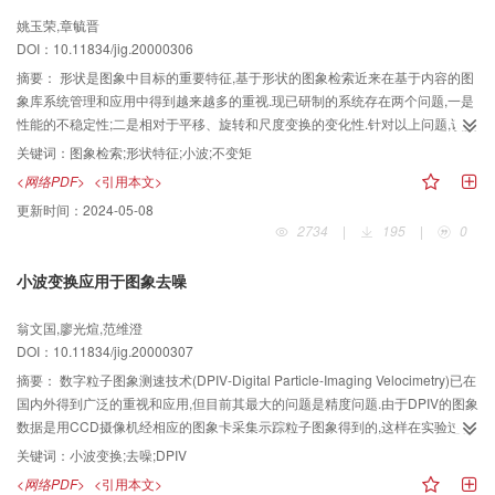
姚玉荣,章毓晋
DOI：10.11834/jig.20000306
摘要：
形状是图象中目标的重要特征,基于形状的图象检索近来在基于内容的图
象库系统管理和应用中得到越来越多的重视.现已研制的系统存在两个问题,一是
性能的不稳定性;二是相对于平移、旋转和尺度变换的变化性.针对以上问题,该文
提出了一种新的基于形状的图象检索算法.此算法先对亮度图象进行小波模极大
关键词：
图象检索;形状特征;小波;不变矩
值变换以得到多尺度的边界图象,再利用7个不变矩提取每一尺度边界图象的特
<网络PDF>
<引用本文>
征,所有尺度上的矩共同组成图象的特征向量.图象的相似度用图象特征向量的归
更新时间：
2024-05-08
一化加权欧氏距离表示.用服装图象数据库进行试验得到的结果表明该算法能较
2734
|
195
|
0
好地描述
小波变换应用于图象去噪
翁文国,廖光煊,范维澄
DOI：10.11834/jig.20000307
摘要：
数字粒子图象测速技术(DPIV-Digital Particle-Imaging Velocimetry)已在
国内外得到广泛的重视和应用,但目前其最大的问题是精度问题.由于DPIV的图象
数据是用CCD摄像机经相应的图象卡采集示踪粒子图象得到的,这样在实验过程
中不可避免引入的噪声(主要是示踪粒子大小、示踪粒子数量、诊断窗口大小、
关键词：
小波变换;去噪;DPIV
诊断窗口内的速度梯度和量化效果等引入的噪声)降低了实验测量的精度.本文应
<网络PDF>
<引用本文>